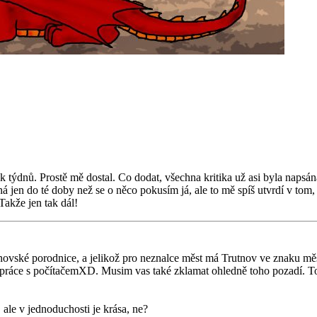
týdnů. Prostě mě dostal. Co dodat, všechna kritika už asi byla napsán
 jen do té doby než se o něco pokusím já, ale to mě spíš utvrdí v tom
Takže jen tak dál!
ovské porodnice, a jelikož pro neznalce měst má Trutnov ve znaku měs
 práce s počítačemXD. Musim vas také zklamat ohledně toho pozadí. To j
ale v jednoduchosti je krása, ne?