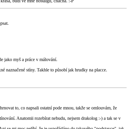
rása, budí ve mně nostalgii, chacha. :-P
psat.
ale jako myš a práce v málování.
ěkné naznačené stíny. Takhle to působí jak hrudky na placce.
shrnovat to, co napsali ostatní pode mnou, takže se omlouvám, že
tínování. Anatomii rozebírat nebudu, nejsem drakolog :-) a tak se v
Ani se mi moc nelíbí, že je uspořádáno do takového "podstavce", jak