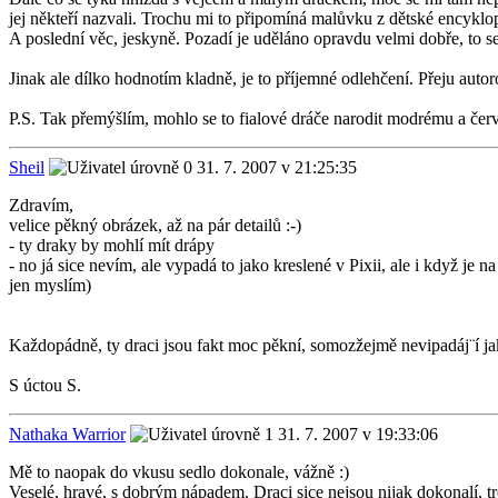
jej někteří nazvali. Trochu mi to připomíná malůvku z dětské encyklo
A poslední věc, jeskyně. Pozadí je uděláno opravdu velmi dobře, to se 
Jinak ale dílko hodnotím kladně, je to příjemné odlehčení. Přeju au
P.S. Tak přemýšlím, mohlo se to fialové dráče narodit modrému a če
Sheil
31. 7. 2007 v 21:25:35
Zdravím,
velice pěkný obrázek, až na pár detailů :-)
- ty draky by mohlí mít drápy
- no já sice nevím, ale vypadá to jako kreslené v Pixii, ale i když je 
jen myslím)
Každopádně, ty draci jsou fakt moc pěkní, somozžejmě nevipadáj¨í jak
S úctou S.
Nathaka Warrior
31. 7. 2007 v 19:33:06
Mě to naopak do vkusu sedlo dokonale, vážně :)
Veselé, hravé, s dobrým nápadem. Draci sice nejsou nijak dokonalí, tr