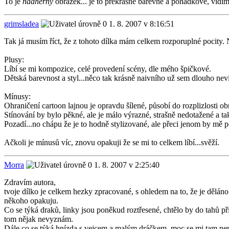
To je
nádherný
obrázek... je to překrásně barevné a pohádkové, vidím
grimsladea
1. 8. 2007 v 8:16:51
Tak já musím říct, že z tohoto dílka mám celkem rozporuplné pocity
Plusy:
Líbí se mi kompozice, celé provedení scény, dle mého špičkové.
Dětská barevnost a styl...něco tak krásně naivního už sem dlouho nevi
Mínusy:
Ohraničení cartoon lajnou je opravdu šílené, působí do rozplizlosti ob
Stínování by bylo pěkné, ale je málo výrazné, strašně nedotažené a ta
Pozadí...no chápu že je to hodně stylizované, ale přeci jenom by mě p
Ačkoli je mínusů víc, znovu opakuji že se mi to celkem líbí...svěží.
Morra
1. 8. 2007 v 2:25:40
Zdravím autora,
tvoje dílko je celkem hezky zpracované, s ohledem na to, že je děláno
někoho opakuju.
Co se týká draků, linky jsou poněkud roztřesené, chtělo by do tahů při
tom nějak nevyznám.
Dále co se týká hnízda s vejcem a malým dráčkem, moc se mi tam nepo