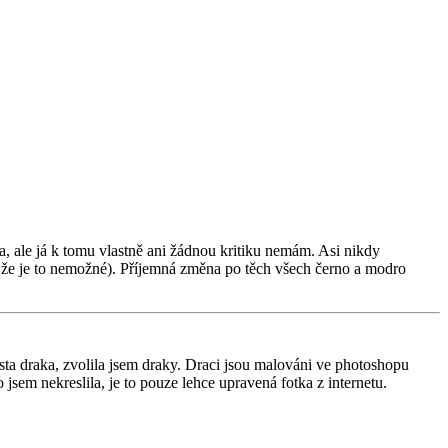
a, ale já k tomu vlastně ani žádnou kritiku nemám. Asi nikdy
, že je to nemožné). Příjemná změna po těch všech černo a modro
ta draka, zvolila jsem draky. Draci jsou malováni ve photoshopu
sem nekreslila, je to pouze lehce upravená fotka z internetu.