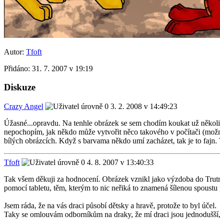
Autor:
Tfoft
Přidáno:
31. 7. 2007 v 19:19
Diskuze
Crazy Angel
3. 2. 2008 v 14:49:23
Úžasné...opravdu. Na tenhle obrázek se sem chodím koukat už několik 
nepochopím, jak někdo může vytvořit něco takového v počítači (možná
bílých obrázcích. Když s barvama někdo umí zacházet, tak je to fajn. 
Tfoft
4. 8. 2007 v 13:40:33
Tak všem děkuji za hodnocení. Obrázek vznikl jako výzdoba do Trutn
pomocí tabletu, těm, kterým to nic neřiká to znamená šílenou spoustu
Jsem ráda, že na vás draci působí dětsky a hravě, protože to byl účel.
Taky se omlouvám odborníkům na draky, že mí draci jsou jednodušší, 