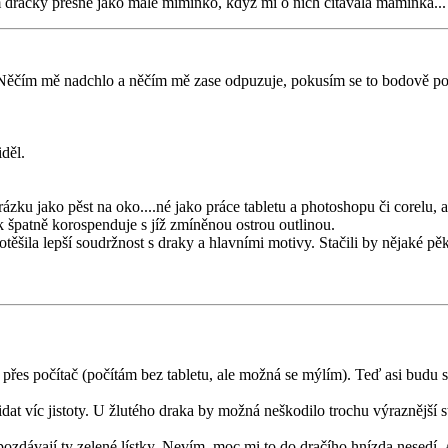
 dráčky přesně jako malé miminko, když mi o nich čítávala maminka... k
. Něčím mě nadchlo a něčím mě zase odpuzuje, pokusím se to bodově po
děl.
rázku jako pěst na oko....né jako práce tabletu a photoshopu či corelu, 
k špatně korospenduje s jíž zmíněnou ostrou outlinou.
otěšila lepší soudržnost s draky a hlavními motivy. Stačili by nějaké p
 přes počítač (počítám bez tabletu, ale možná se mýlím). Teď asi budu 
dat víc jistoty. U žlutého draka by možná neškodilo trochu výraznější s
zdávají ty zelené lístky. Nevím, moc mi to do dračího hnízda nesedí. 