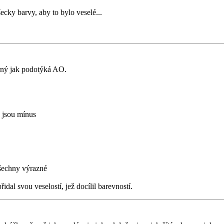
ecky barvy, aby to bylo veselé...
rný jak podotýká AO.
 jsou mínus
všechny výrazné
idal svou veselostí, jež docílil barevností.