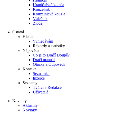
Hraničář
Hraničářská kouzla
Kouzelník
Kouzelnická kouzla
Válečník
Zloděj
Ostatní
Hledat
Vyhledávání
Rekordy a statistiky
Nápověda
Co je to Dračí Doupě?
Dračí manuál
Otázky a Odpovědi
Kontakt
Seznamka
Inzerce
Seznamy
Tvůrci a Redakce
Uživatelé
Novinky
Aktuality
Novinky