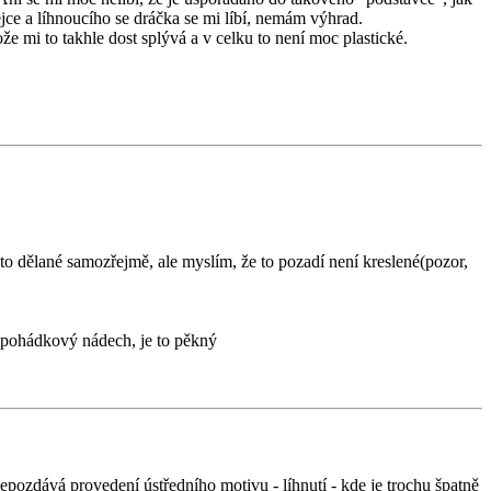
jce a líhnoucího se dráčka se mi líbí, nemám výhrad.
že mi to takhle dost splývá a v celku to není moc plastické.
je to dělané samozřejmě, ale myslím, že to pozadí není kreslené(pozor,
ý pohádkový nádech, je to pěkný
nepozdává provedení ústředního motivu - líhnutí - kde je trochu špatně