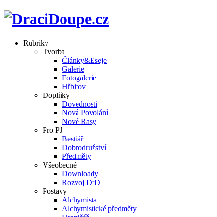
Rubriky
Tvorba
Články&Eseje
Galerie
Fotogalerie
Hřbitov
Doplňky
Dovednosti
Nová Povolání
Nové Rasy
Pro PJ
Bestiář
Dobrodružství
Předměty
Všeobecné
Downloady
Rozvoj DrD
Postavy
Alchymista
Alchymistické předměty