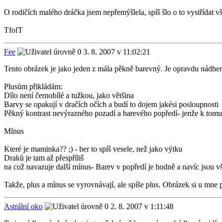
O rodičích malého dráčka jsem nepřemýšlela, spíš šlo o to vystřídat vš
TfofT
Fee
3. 8. 2007 v 11:02:21
Tento obrázek je jako jeden z mála pěkně barevný. Je opravdu nádhe
Plusům přikládám:
Dílo není černobílé a tužkou, jako většina
Barvy se opakují v dračích očích a budí to dojem jakési posloupnosti
Pěkný kontrast nevýrazného pozadí a barevého popředí- jenže k tomu
Mínus
Které je maminka?? ;) - ber to spíš vesele, než jako výtku
Draků je tam až přespříliš
na což navazuje další mínus- Barev v popředí je hodně a navíc jsou 
Takže, plus a mínus se vyrovnávají, ale spíše plus. Obrázek si u mne př
Astrální oko
2. 8. 2007 v 1:11:48