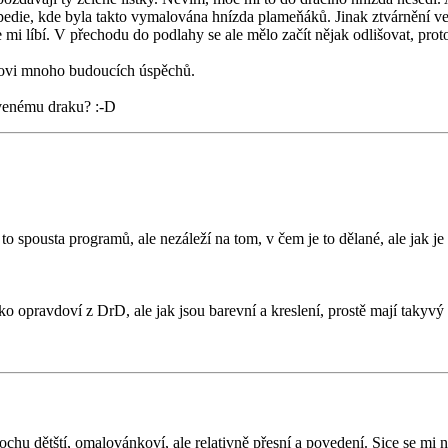
pedie, kde byla takto vymalována hnízda plameňáků. Jinak ztvárnění ve
mi líbí. V přechodu do podlahy se ale mělo začít nějak odlišovat, proto
torovi mnoho budoucích úspěchů.
rvenému draku? :-D
na to spousta programů, ale nezáleží na tom, v čem je to dělané, ale jak 
o opravdoví z DrD, ale jak jsou barevní a kreslení, prostě mají takyv
ochu dětští, omalovánkoví, ale relativně přesní a povedení. Sice se mi 