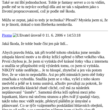
Také se mi líbí jednoduchost. Tohle je fantasy server a co tu vidím,
podle mě se tu nejvíce oceňují díla ani ne tak s nápadem jako s
životní propracovaností, což je podle mě škoda.
Můžu se zeptat, jaká to tedy je technika? Přesně? Myslela jsem si, že
to je linorit, dokud o tom Breberka nemluvila.
Pioma
11. 6. 2006 v 14:53:18
Jaká škoda, že tohle bude číst jen pár lidí...
Abych pravdu řekla, tak při tvorbě tohoto obrázku jsme nemálo
zdupala hlavní motiv a to dívky ležící opřené o hřbet velkého vlka.
První chybou je, že jsem si vytiskla dvě krásné fotky vlka z internetu
a snažila se přizpůsobit svůj výsledek tomu, co jsem si vytiskla.
NIKDY tohle nedělejte... Je to hloupé, zbytečné a jen vás potom
štve, že se vám to nepodařilo. Asi po pěti minutách jsem obě fotky
zmačkala a vyhodila. Snažila jsem se o vlka, vyšel z toho skoro
medvěd a ještě se k tomu usmívá, ačkoliv považuji za pokrok, že
jsem nekreslila klasické zbaté cliché, což má za následek
neplánovaný "úsměv". Samotná dívka leží opřená mezi jeho
lopatkami, hlavu má stočenu stranou a přes tvář jí spadají vlasy,
takže toho moc vidět nejde, překrytí pláštěm je úmyslné a
plánované. Co se týče vzájemného poskládání hhlavních obejktů,
lépe to už nešlo a se samotným náčrtem jsem si hrála skrz tři