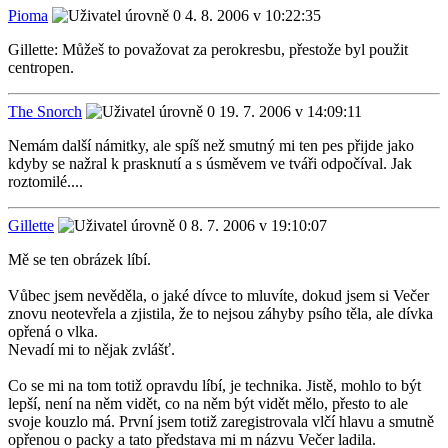
Pioma
4. 8. 2006 v 10:22:35
Gillette: Můžeš to považovat za perokresbu, přestože byl použit
centropen.
The Snorch
19. 7. 2006 v 14:09:11
Nemám další námitky, ale spíš než smutný mi ten pes přijde jako
kdyby se nažral k prasknutí a s úsměvem ve tváři odpočíval. Jak
roztomilé....
Gillette
8. 7. 2006 v 19:10:07
Mě se ten obrázek líbí.
Vůbec jsem nevěděla, o jaké dívce to mluvíte, dokud jsem si Večer
znovu neotevřela a zjistila, že to nejsou záhyby psího těla, ale dívka
opřená o vlka.
Nevadí mi to nějak zvlášť.
Co se mi na tom totiž opravdu líbí, je technika. Jistě, mohlo to být
lepší, není na něm vidět, co na něm být vidět mělo, přesto to ale
svoje kouzlo má. První jsem totiž zaregistrovala vlčí hlavu a smutně
opřenou o packy a tato představa mi m názvu Večer ladila.