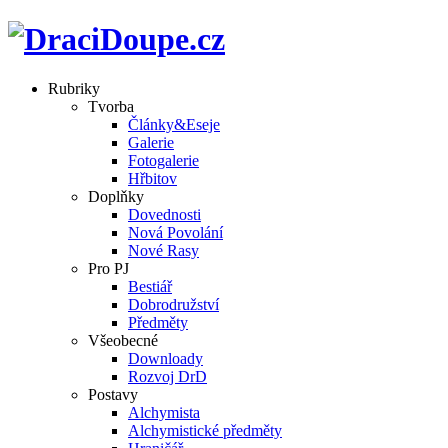
Rubriky
Tvorba
Články&Eseje
Galerie
Fotogalerie
Hřbitov
Doplňky
Dovednosti
Nová Povolání
Nové Rasy
Pro PJ
Bestiář
Dobrodružství
Předměty
Všeobecné
Downloady
Rozvoj DrD
Postavy
Alchymista
Alchymistické předměty