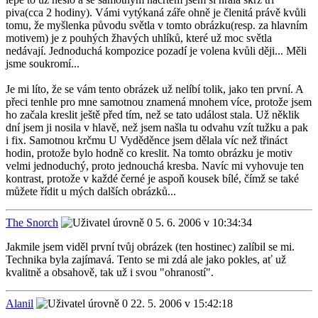
piva(cca 2 hodiny). Vámi vytýkaná záře ohně je členitá právě kvůli
tomu, že myšlenka původu světla v tomto obrázku(resp. za hlavním
motivem) je z pouhých žhavých uhlíků, které už moc světla
nedávají. Jednoduchá kompozice pozadí je volena kvůli ději... Měli
jsme soukromí...
Je mi líto, že se vám tento obrázek už nelíbí tolik, jako ten první. A
přeci tenhle pro mne samotnou znamená mnohem více, protože jsem
ho začala kreslit ještě před tím, než se tato událost stala. Už něklik
dní jsem ji nosila v hlavě, než jsem našla tu odvahu vzít tužku a pak
i fix. Samotnou krčmu U Vyděděnce jsem dělala víc než třináct
hodin, protože bylo hodně co kreslit. Na tomto obrázku je motiv
velmi jednoduchý, proto jednouchá kresba. Navíc mi vyhovuje ten
kontrast, protože v každé černé je aspoň kousek bílé, čímž se také
můžete řídit u mých dalších obrázků...
The Snorch
5. 6. 2006 v 10:34:34
Jakmile jsem viděl první tvůj obrázek (ten hostinec) zalíbil se mi.
Technika byla zajímavá. Tento se mi zdá ale jako pokles, ať už
kvalitně a obsahově, tak už i svou "ohraností".
Alanil
22. 5. 2006 v 15:42:18