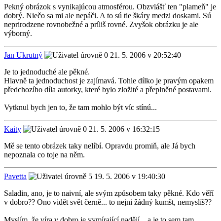
Pekný obrázok s vynikajúcou atmosférou. Obzvlášť ten "plameň" je
dobrý. Niečo sa mi ale nepáči. A to sú tie škáry medzi doskami. Sú
neprirodzene rovnobežné a príliš rovné. Zvyšok obrázku je ale
výborný.
Jan Ukrutný
21. 5. 2006 v 20:52:40
Je to jednoduché ale pěkné.
Hlavně ta jednoduchost je zajímavá. Tohle dílko je pravým opakem
předchozího díla autorky, které bylo zložité a přeplněné postavami.
Vytknul bych jen to, že tam mohlo být víc stínú...
Kaity
21. 5. 2006 v 16:32:15
Mě se tento obrázek taky nelíbí. Opravdu promiň, ale Já bych
nepoznala co toje na něm.
Pavetta
19. 5. 2006 v 19:40:30
Saladin, ano, je to naivní, ale svým způsobem taky pěkné. Kdo věří
v dobro?? Ono vidět svět černě... to nejni žádný kumšt, nemyslíš??
Myslím, že víra v dobro je vymírající nadějí... a je to sem tam