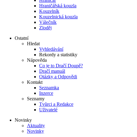
Hraničář
Hraničářská kouzla
Kouzelník
Kouzelnická kouzla
Válečník
Zloděj
Ostatní
Hledat
Vyhledávání
Rekordy a statistiky
Nápověda
Co je to Dračí Doupě?
Dračí manuál
Otázky a Odpovědi
Kontakt
Seznamka
Inzerce
Seznamy
Tvůrci a Redakce
Uživatelé
Novinky
Aktuality
Novinky