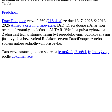
škoda...
Předchozí
DraciDoupe.cz
verze 2.369 (
216b1ca
) ze dne 18. 7. 2026 © 2018–
2026
Almad
a ostatní přispěvatelé
. DrD, Dračí doupě a Altar jsou
ochranné známky společnosti ALTAR. Všechna práva vyhrazena.
Žádná část těchto stránek nesmí být reprodukována, publikována ani
jinak využita bez svolení Redakce serveru DraciDoupe.cz nebo
svolení autorů jednotlivých příspěvků.
Tato verze stránek je open source a
je možné přispět k jejímu vývoji
podle
dokumentace
.