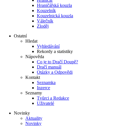
Hraničář
Hraničářská kouzla
Kouzelník
Kouzelnická kouzla
Válečník
Zloděj
Ostatní
Hledat
Vyhledávání
Rekordy a statistiky
Nápověda
Co je to Dračí Doupě?
Dračí manuál
Otázky a Odpovědi
Kontakt
Seznamka
Inzerce
Seznamy
Tvůrci a Redakce
Uživatelé
Novinky
Aktuality
Novinky