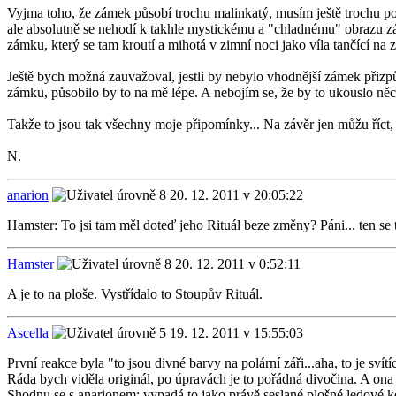
Vyjma toho, že zámek působí trochu malinkatý, musím ještě trochu poh
ale absolutně se nehodí k takhle mystickému a "chladnému" obrazu zámk
zámku, který se tam kroutí a mihotá v zimní noci jako víla tančící na 
Ještě bych možná zauvažoval, jestli by nebylo vhodnější zámek přizp
zámku, působilo by to na mě lépe. A nebojím se, že by to ukouslo něc
Takže to jsou tak všechny moje připomínky... Na závěr jen můžu říct, že
N.
anarion
20. 12. 2011 v 20:05:22
Hamster: To jsi tam měl doteď jeho Rituál beze změny? Páni... ten se 
Hamster
20. 12. 2011 v 0:52:11
A je to na ploše. Vystřídalo to Stoupův Rituál.
Ascella
19. 12. 2011 v 15:55:03
První reakce byla "to jsou divné barvy na polární záři...aha, to je svítíc
Ráda bych viděla originál, po úpravách je to pořádná divočina. A on
Shodnu se s anarionem: vypadá to jako právě seslané plošné ledové k