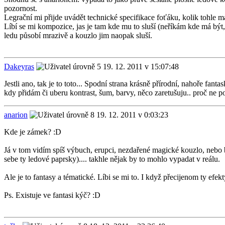
pozornost.
Legrační mi přijde uvádět technické specifikace foťáku, kolik tohle 
Líbí se mi kompozice, jas je tam kde mu to sluší (neříkám kde má být,
ledu působí mrazivě a kouzlo jim naopak sluší.
Dakeyras
19. 12. 2011 v 15:07:48
Jestli ano, tak je to toto... Spodní strana krásně přírodní, nahoře fant
kdy přidám či uberu kontrast, šum, barvy, něco zaretušuju.. proč ne po
anarion
19. 12. 2011 v 0:03:23
Kde je zámek? :D
Já v tom vidím spíš výbuch, erupci, nezdařené magické kouzlo, nebo 
sebe ty ledové paprsky).... takhle nějak by to mohlo vypadat v reálu.
Ale je to fantasy a tématické. Líbi se mi to. I když přecijenom ty efe
Ps. Existuje ve fantasi kýč? :D