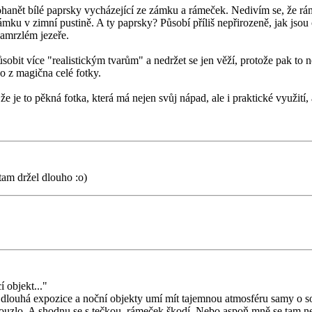
anět bílé paprsky vycházející ze zámku a rámeček. Nedivím se, že ráme
u v zimní pustině. A ty paprsky? Působí příliš nepřirozeně, jak jsou os
zamrzlém jezeře.
ůsobit více "realistickým tvarům" a nedržet se jen věží, protože pak 
o z magična celé fotky.
 je to pěkná fotka, která má nejen svůj nápad, ale i praktické využití, a
tam držel dlouho :o)
í objekt..."
a dlouhá expozice a noční objekty umí mít tajemnou atmosféru samy o s
ouzlo. A shodnu se s tečkou, rámeček škodí. Nebo aspoň mně se tam ne