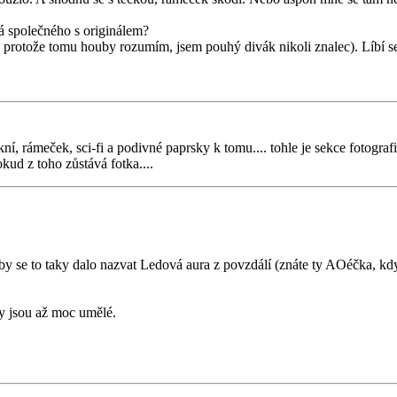
má společného s originálem?
 protože tomu houby rozumím, jsem pouhý divák nikoli znalec). Líbí se 
askní, rámeček, sci-fi a podivné paprsky k tomu.... tohle je sekce fotogra
kud z toho zůstává fotka....
by se to taky dalo nazvat Ledová aura z povzdálí (znáte ty AOéčka, kd
kty jsou až moc umělé.