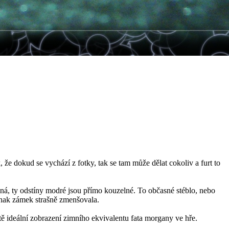
, že dokud se vychází z fotky, tak se tam může dělat cokoliv a furt to
vná, ty odstíny modré jsou přímo kouzelné. To občasné stéblo, nebo
jinak zámek strašně zmenšovala.
atě ideální zobrazení zimního ekvivalentu fata morgany ve hře.