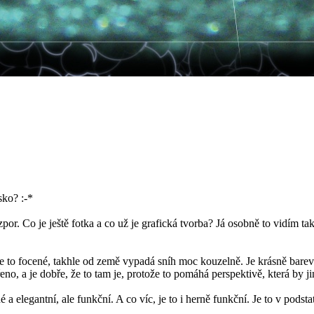
sko? :-*
or. Co je ještě fotka a co už je grafická tvorba? Já osobně to vidím tak
e je to focené, takhle od země vypadá sníh moc kouzelně. Je krásně bare
řeno, a je dobře, že to tam je, protože to pomáhá perspektivě, která by 
 elegantní, ale funkční. A co víc, je to i herně funkční. Je to v podst