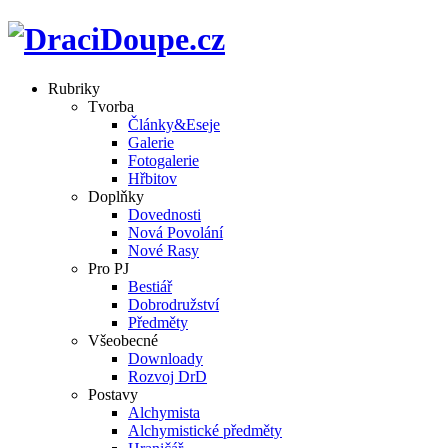
Rubriky
Tvorba
Články&Eseje
Galerie
Fotogalerie
Hřbitov
Doplňky
Dovednosti
Nová Povolání
Nové Rasy
Pro PJ
Bestiář
Dobrodružství
Předměty
Všeobecné
Downloady
Rozvoj DrD
Postavy
Alchymista
Alchymistické předměty