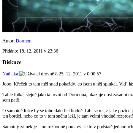
Autor:
Dormon
Přidáno:
18. 12. 2011 v 23:36
Diskuze
Nathaka
25. 12. 2011 v 0:00:57
Jooo, Křeček to tam měl snad pokaždý, co jsem u něj spinkal. Viď, lá
Tahle fotka, stejně jako ta první od Dormona, ukazuje dost zásadní rozp
sem patří.
O samotné fotce by se toho dalo říct hodně. Líbí se mi, z jaké pozic
ten bordel, nebo co to v tom sněhu leží, je tam velmi vhodně rozprost
Samotný zámek je... no rozhodně poutavý. Je to v podstatě jednoduché a