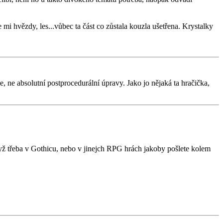
mi hvězdy, les...vůbec ta část co zůstala kouzla ušetřena. Krystalky
fie, ne absolutní postprocedurální úpravy. Jako jo nějaká ta hračička,
yž třeba v Gothicu, nebo v jinejch RPG hrách jakoby pošlete kolem