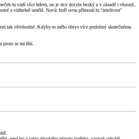
ček tu vadí více lidem, on je sice docela hezký a v zásadě i vkusný,
tré a viditelně umělé. Navíc boří svou přímostí tu "tetelivost"
to není tak věrohodné. Kdyby to mělo obrys více podobný skutečnému
 proto se mi líbí.
obě.
líbí, není ho u takto divokého tématu potřeba, naopak odvádí