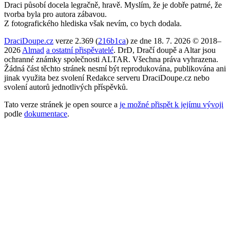
Draci působí docela legračně, hravě. Myslím, že je dobře patrné, že
tvorba byla pro autora zábavou.
Z fotografického hlediska však nevím, co bych dodala.
DraciDoupe.cz
verze 2.369 (
216b1ca
) ze dne 18. 7. 2026 © 2018–
2026
Almad
a ostatní přispěvatelé
. DrD, Dračí doupě a Altar jsou
ochranné známky společnosti ALTAR. Všechna práva vyhrazena.
Žádná část těchto stránek nesmí být reprodukována, publikována ani
jinak využita bez svolení Redakce serveru DraciDoupe.cz nebo
svolení autorů jednotlivých příspěvků.
Tato verze stránek je open source a
je možné přispět k jejímu vývoji
podle
dokumentace
.