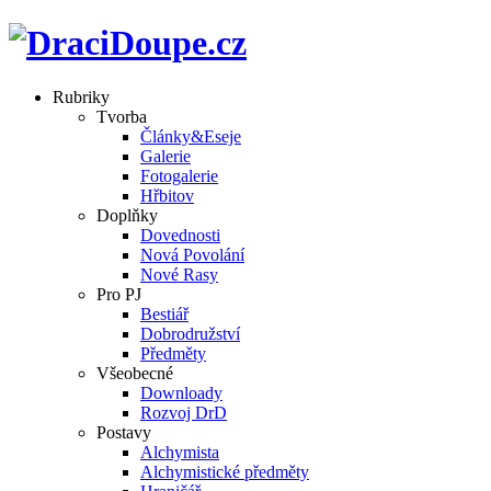
Rubriky
Tvorba
Články&Eseje
Galerie
Fotogalerie
Hřbitov
Doplňky
Dovednosti
Nová Povolání
Nové Rasy
Pro PJ
Bestiář
Dobrodružství
Předměty
Všeobecné
Downloady
Rozvoj DrD
Postavy
Alchymista
Alchymistické předměty