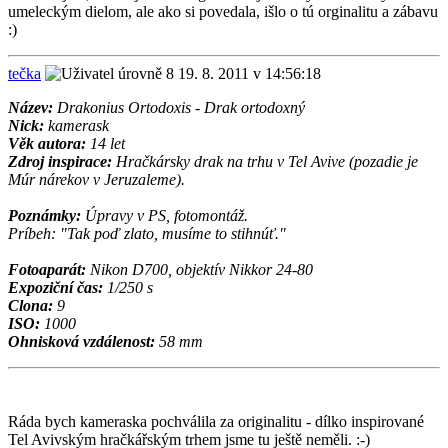
umeleckým dielom, ale ako si povedala, išlo o tú orginalitu a zábavu
:)
tečka
19. 8. 2011 v 14:56:18
Název:
Drakonius Ortodoxis - Drak ortodoxný
Nick:
kamerask
Věk autora:
14 let
Zdroj inspirace:
Hračkársky drak na trhu v Tel Avive (pozadie je
Múr nárekov v Jeruzaleme).
Poznámky:
Úpravy v PS, fotomontáž.
Príbeh: "Tak poď zlato, musíme to stihnúť."
Fotoaparát:
Nikon D700, objektív Nikkor 24-80
Expoziční čas:
1/250 s
Clona:
9
ISO:
1000
Ohnisková vzdálenost:
58 mm
Ráda bych kameraska pochválila za originalitu - dílko inspirované
Tel Avivským hračkářským trhem jsme tu ještě neměli. :-)