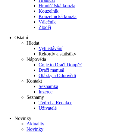
Hraničář
Hraničářská kouzla
Kouzelník
Kouzelnická kouzla
Válečník
Zloděj
Ostatní
Hledat
Vyhledávání
Rekordy a statistiky
Nápověda
Co je to Dračí Doupě?
Dračí manuál
Otázky a Odpovědi
Kontakt
Seznamka
Inzerce
Seznamy
Tvůrci a Redakce
Uživatelé
Novinky
Aktuality
Novinky