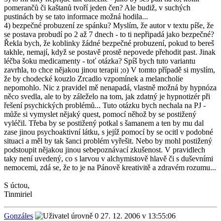
pomerančů či kaštanů tvoří jeden čen? Ale budiž, v suchých
pustinách by se tato informace možná hodila...
4) bezpečné probuzení ze spánku? Myslím, že autor v textu píše, že
se postava probudí po 2 až 7 dnech - to ti nepřipadá jako bezpečné?
Řekla bych, že koblinky žádné bezpečné probuzení, pokud to bereš
takhle, nemají, když se postavě prostě nepovede přehodit past. Jinak
léčba šoku medicamenty - toť otázka? Spíš bych tuto variantu
zavrhla, to chce nějakou jinou terapii ;o) V tomto případě si myslím,
že by chodecké kouzlo Zrcadlo vzpomínek a melancholie
nepomohlo. Nic z pravidel mě nenapadá, vlastně možná by hypnóza
něco svedla, ale to by záleželo na tom, jak zdatný je hypnotizér při
řešení psychických problémů... Tuto otázku bych nechala na PJ -
může si vymyslet nějaký quest, pomocí něhož by se postižený
vyléčil. Třeba by se postižený potkal s šamanem a ten by mu dal
zase jinou psychoaktivní látku, s jejíž pomocí by se ocitl v podobné
situaci a měl by tak šanci problém vyřešit. Nebo by mohl postižený
podstoupit nějakou jinou sebepoznávací zkušenost. V pravidlech
taky není uvedený, co s larvou v alchymistově hlavě či s duševními
nemocemi, zdá se, že to je na Pánově kreativitě a zdravém rozumu...
S úctou,
Tinmiriel
Gonzáles
27. 12. 2006 v 13:55:06