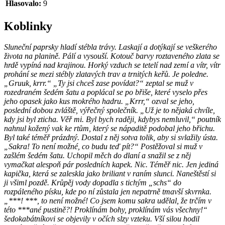
Hlasovalo:
9
Koblinky
Sluneční paprsky hladí stébla trávy. Laskají a dotýkají se veškerého
života na planině. Pálí a vysouší. Kotouč barvy roztaveného zlata se
hrdě vypíná nad krajinou. Horký vzduch se tetelí nad zemí a vítr, vítr
prohání se mezi stébly zlatavých trav a trnitých keřů. Je poledne.
„Gruuk, krrr.“ „Ty jsi chceš zase povídat?“ zeptal se muž v
rozedraném šedém šatu a poplácal se po břiše, které vyselo přes
jeho opasek jako kus mokrého hadru. „Krrr,“ ozval se jeho,
poslední dobou zvláště, výřečný společník. „Už je to nějaká chvíle,
kdy jsi byl zticha. Věř mi. Byl bych raději, kdybys nemluvil,“ poutník
nahnul kožený vak ke rtům, který se nápaditě podobal jeho břichu.
Byl také téměř prázdný. Dostal z něj sotva tolik, aby si svlažily ústa.
„Sakra! To není možné, co budu teď pít?“ Postěžoval si muž v
zašlém šedém šatu. Uchopil měch do dlaní a snažil se z něj
vymačkat alespoň pár posledních kapek. Nic. Téměř nic. Jen jediná
kapička, která se zaleskla jako briliant v raním slunci. Naneštěstí si
ji všiml pozdě. Krůpěj vody dopadla s tichým „schs“ do
rozpáleného písku, kde po ní zůstala jen nepatrně tmavší skvrnka.
„***! ***, to není možné! Co jsem komu sakra udělal, že trčím v
této ***ané pustině?! Proklínám bohy, proklínám vás všechny!“
šedokabátníkovi se objevily v očích slzy vzteku. Vší silou hodil