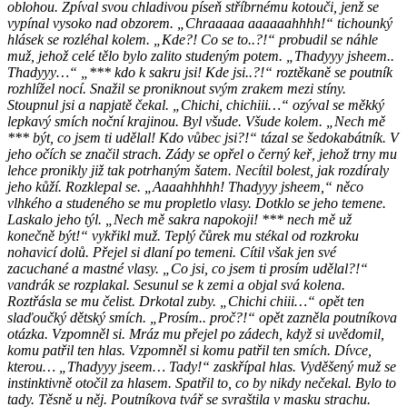
oblohou. Zpíval svou chladivou píseň stříbrnému kotouči, jenž se
vypínal vysoko nad obzorem. „Chraaaaa aaaaaahhhh!“ tichounký
hlásek se rozléhal kolem. „Kde?! Co se to..?!“ probudil se náhle
muž, jehož celé tělo bylo zalito studeným potem. „Thadyyy jsheem..
Thadyyy…“ „*** kdo k sakru jsi! Kde jsi..?!“ roztěkaně se poutník
rozhlížel nocí. Snažil se proniknout svým zrakem mezi stíny.
Stoupnul jsi a napjatě čekal. „Chichi, chichiii…“ ozýval se měkký
lepkavý smích noční krajinou. Byl všude. Všude kolem. „Nech mě
*** být, co jsem ti udělal! Kdo vůbec jsi?!“ tázal se šedokabátník. V
jeho očích se značil strach. Zády se opřel o černý keř, jehož trny mu
lehce pronikly již tak potrhaným šatem. Necítil bolest, jak rozdíraly
jeho kůží. Rozklepal se. „Aaaahhhhh! Thadyyy jsheem,“ něco
vlhkého a studeného se mu propletlo vlasy. Dotklo se jeho temene.
Laskalo jeho týl. „Nech mě sakra napokoji! *** nech mě už
konečně být!“ vykřikl muž. Teplý čůrek mu stékal od rozkroku
nohavicí dolů. Přejel si dlaní po temeni. Cítil však jen své
zacuchané a mastné vlasy. „Co jsi, co jsem ti prosím udělal?!“
vandrák se rozplakal. Sesunul se k zemi a objal svá kolena.
Roztřásla se mu čelist. Drkotal zuby. „Chichi chiii…“ opět ten
slaďoučký dětský smích. „Prosím.. proč?!“ opět zazněla poutníkova
otázka. Vzpomněl si. Mráz mu přejel po zádech, když si uvědomil,
komu patřil ten hlas. Vzpomněl si komu patřil ten smích. Dívce,
kterou… „Thadyyy jseem… Tady!“ zaskřípal hlas. Vyděšený muž se
instinktivně otočil za hlasem. Spatřil to, co by nikdy nečekal. Bylo to
tady. Těsně u něj. Poutníkova tvář se svraštila v masku strachu.