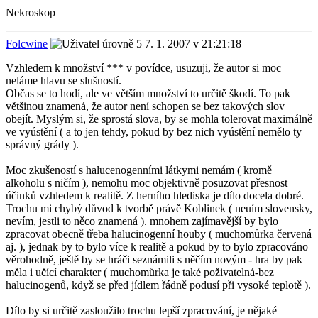
Nekroskop
Folcwine
7. 1. 2007 v 21:21:18
Vzhledem k množství *** v povídce, usuzuji, že autor si moc
neláme hlavu se slušností.
Občas se to hodí, ale ve větším množství to určitě škodí. To pak
většinou znamená, že autor není schopen se bez takových slov
obejít. Myslým si, že sprostá slova, by se mohla tolerovat maximálně
ve vyústění ( a to jen tehdy, pokud by bez nich vyústění nemělo ty
správný grády ).
Moc zkušeností s halucenogenními látkymi nemám ( kromě
alkoholu s ničím ), nemohu moc objektivně posuzovat přesnost
účinků vzhledem k realitě. Z herního hlediska je dílo docela dobré.
Trochu mi chybý důvod k tvorbě právě Koblinek ( neuím slovensky,
nevím, jestli to něco znamená ). mnohem zajímavější by bylo
zpracovat obecně třeba halucinogenní houby ( muchomůrka červená
aj. ), jednak by to bylo více k realitě a pokud by to bylo zpracováno
věrohodně, ještě by se hráči seznámili s něčím novým - hra by pak
měla i učící charakter ( muchomůrka je také poživatelná-bez
halucinogenů, když se před jídlem řádně podusí při vysoké teplotě ).
Dílo by si určitě zasloužilo trochu lepší zpracování, je nějaké