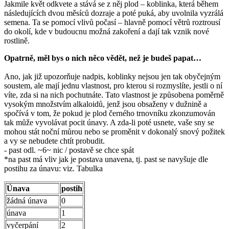
Jakmile květ odkvete a stává se z něj plod – koblinka, která během
následujících dvou měsíců dozraje a poté puká, aby uvolnila vyzrálá
semena. Ta se pomocí vlivů počasí – hlavně pomocí větrů roztrousí
do okolí, kde v budoucnu možná zakoření a dají tak vznik nové
rostlině.
Opatrně, měl bys o nich něco vědět, než je budeš papat…
Ano, jak již upozorňuje nadpis, koblinky nejsou jen tak obyčejným
soustem, ale mají jednu vlastnost, pro kterou si rozmyslíte, jestli o ní
víte, zda si na nich pochutnáte. Tato vlastnost je způsobena poměrně
vysokým množstvím alkaloidů, jenž jsou obsaženy v dužnině a
spočívá v tom, že pokud je plod černého trnovníku zkonzumován
tak může vyvolávat pocit únavy. A zda-li poté usnete, vaše sny se
mohou stát noční můrou nebo se proměnit v dokonalý snový požitek
a vy se nebudete chtít probudit.
- past odl. ~6~ nic / postavě se chce spát
*na past má vliv jak je postava unavena, tj. past se navyšuje dle
postihu za únavu: viz. Tabulka
Únava
postih
žádná únava
0
únava
1
vyčerpání
2