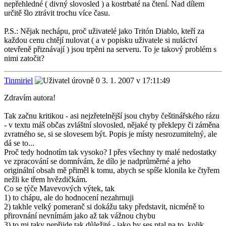
nepřehledné ( divný slovosled ) a kostrbaté na čtení. Nad dílem
určitě šlo ztrávit trochu více času.
P.S.: Nějak nechápu, proč uživatelé jako Tritón Diablo, kteří za
každou cenu chtějí nulovat ( a v popisku uživatele si nuláctví
otevřeně přiznávají ) jsou trpěni na serveru. To je takový problém s
nimi zatočit?
Tinmiriel
3. 1. 2007 v 17:11:49
Zdravím autora!
Tak začnu kritikou - asi nejzřetelnější jsou chyby češtinářského rázu
- v textu máš občas zvláštní slovosled, nějaké ty překlepy či záměna
zvratného se, si se slovesem být. Popis je místy nesrozumitelný, ale
dá se to...
Proč tedy hodnotím tak vysoko? I přes všechny ty malé nedostatky
ve zpracování se domnívám, že dílo je nadprůměrné a jeho
originální obsah mě přiměl k tomu, abych se spíše klonila ke čtyřem
nežli ke třem hvězdičkám.
Co se týče Mavevových výtek, tak
1) to chápu, ale do hodnocení nezahrnuji
2) takhle velký pomeranč si dokážu taky představit, nicméně to
přirovnání nevnímám jako až tak vážnou chybu
3) to mi taky nepřijde tak důležité - jako by ses ptal na to, kolik