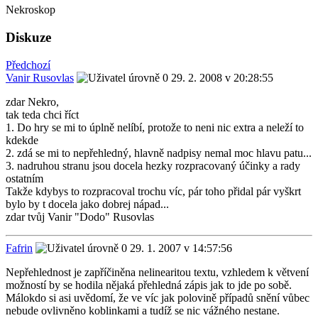
Nekroskop
Diskuze
Předchozí
Vanir Rusovlas
29. 2. 2008 v 20:28:55
zdar Nekro,
tak teda chci říct
1. Do hry se mi to úplně nelíbí, protože to neni nic extra a neleží to
kdekde
2. zdá se mi to nepřehledný, hlavně nadpisy nemal moc hlavu patu...
3. nadruhou stranu jsou docela hezky rozpracovaný účinky a rady
ostatním
Takže kdybys to rozpracoval trochu víc, pár toho přidal pár vyškrt
bylo by t docela jako dobrej nápad...
zdar tvůj Vanir "Dodo" Rusovlas
Fafrin
29. 1. 2007 v 14:57:56
Nepřehlednost je zapříčiněna nelinearitou textu, vzhledem k větvení
možností by se hodila nějaká přehledná zápis jak to jde po sobě.
Málokdo si asi uvědomí, že ve víc jak polovině případů snění vůbec
nebude ovlivněno koblinkami a tudíž se nic vážného nestane.