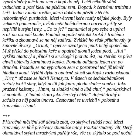
vyprázdněný měch na zem a kopl do něj. Letěl několik sáhů
vzduchem a poté klesl na písčitou zem. Dopadl k černému trnitému
keři. Jedna z mála rostlin, která dokázala přežít v těchto
nehostinných pustinách. Mezi větvemi keře rostly nějaké plody. Byly
velikosti pomeranče, avšak měli hnědočernou barvu a ježily se
nepříliš hustými trny. „Co to je?“ zamumlal si pro sebe a upíral
zrak na ostnaté koule. Poutník popošel několik kroků k trnitému
keříku a zkoumavě se na něj zadíval. Zvláště ho však přitahovaly ty
kulovité útvary. „Gruuk,“ opět se ozval jeho jinak tichý společník.
Muž přišel do polostínu keře a opatrně ulomil jeden plod. „Au!“
vykřikl hladový a přiložil si krvácející prst do úst, na kterém se před
chvílí objevila karmínová kapka. Pomalu odlámal jeden trn po
druhém. Posadil se na vyprahlou zem a pozoroval teď již téměř
hladkou kouli. Vytáhl dýku a opatrně zkusil skořápku rozlousknout.
„Krrr,“ už zase se hlásil Nenasyta. V ústech se šedokabátníkovi
začaly tvořit sliny, když ucítil jak jádro plodu sladce vonělo. Jako
pražené kaštany. „Hmm, ta sladká vůně a libá chuť,“ pomlaskával
si poutník. „Chutná skoro jako čerstvý chléb,“ dojedl druhý a
začala na něj padat únava. Cestovatel se uvelebil v polostínu
trnovníku. Usnul.
***
Přízračná měsíční zář dávala znát, co skrýval rubáš noci. Mezi
trnovníky se líně přelévaly chumáče mlhy. Foukal studený vítr, který
ohmatával svými mrazivými pařáty vše, vše co skýtalo se pod noční