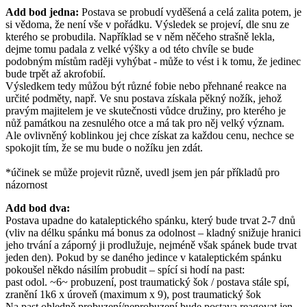
Add bod jedna:
Postava se probudí vyděšená a celá zalita potem, je
si vědoma, že není vše v pořádku. Výsledek se projeví, dle snu ze
kterého se probudila. Například se v něm něčeho strašně lekla,
dejme tomu padala z velké výšky a od této chvíle se bude
podobným místům raději vyhýbat - může to vést i k tomu, že jedinec
bude trpět až akrofobií.
Výsledkem tedy můžou být různé fobie nebo přehnané reakce na
určité podměty, např. Ve snu postava získala pěkný nožík, jehož
pravým majitelem je ve skutečnosti vůdce družiny, pro kterého je
nůž památkou na zesnulého otce a má tak pro něj velký význam.
Ale ovlivněný koblinkou jej chce získat za každou cenu, nechce se
spokojit tím, že se mu bude o nožíku jen zdát.
*účinek se může projevit různě, uvedl jsem jen pár příkladů pro
názornost
Add bod dva:
Postava upadne do kataleptického spánku, který bude trvat 2-7 dnů
(vliv na délku spánku má bonus za odolnost – kladný snižuje hranici
jeho trvání a záporný ji prodlužuje, nejméně však spánek bude trvat
jeden den). Pokud by se daného jedince v kataleptickém spánku
pokoušel někdo násilím probudit – spící si hodí na past:
past odol. ~6~ probuzení, post traumatický šok / postava stále spí,
zranění 1k6 x úroveň (maximum x 9), post traumatický šok
Na past ohledně probuzení/neprobuzení bude postava reagovat jen