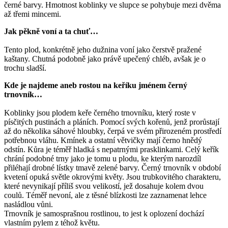
černé barvy. Hmotnost koblinky ve slupce se pohybuje mezi dvěma
až třemi mincemi.
Jak pěkně voní a ta chuť…
Tento plod, konkrétně jeho dužnina voní jako čerstvě pražené
kaštany. Chutná podobně jako právě upečený chléb, avšak je o
trochu sladší.
Kde je najdeme aneb rostou na keříku jménem černý
trnovník…
Koblinky jsou plodem keře černého trnovníku, který roste v
písčitých pustinách a pláních. Pomocí svých kořenů, jenž prorůstají
až do několika sáhové hloubky, čerpá ve svém přirozeném prostředí
potřebnou vláhu. Kmínek a ostatní větvičky mají černo hnědý
odstín. Kůra je téměř hladká s nepatrnými prasklinkami. Celý keřík
chrání podobné trny jako je tomu u plodu, ke kterým narozdíl
přiléhají drobné lístky tmavě zelené barvy. Černý trnovník v období
kvetení opuká světle okrovými květy. Jsou trubkovitého charakteru,
které nevynikají příliš svou velikostí, jež dosahuje kolem dvou
coulů. Téměř nevoní, ale z těsné blízkosti lze zaznamenat lehce
nasládlou vůni.
Trnovník je samosprašnou rostlinou, to jest k oplození dochází
vlastním pylem z téhož květu.