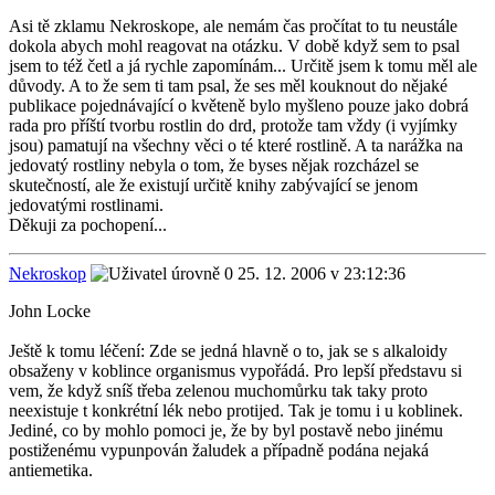
Asi tě zklamu Nekroskope, ale nemám čas pročítat to tu neustále
dokola abych mohl reagovat na otázku. V době když sem to psal
jsem to též četl a já rychle zapomínám... Určitě jsem k tomu měl ale
důvody. A to že sem ti tam psal, že ses měl kouknout do nějaké
publikace pojednávající o květeně bylo myšleno pouze jako dobrá
rada pro příští tvorbu rostlin do drd, protože tam vždy (i vyjímky
jsou) pamatují na všechny věci o té které rostlině. A ta narážka na
jedovatý rostliny nebyla o tom, že byses nějak rozcházel se
skutečností, ale že existují určitě knihy zabývající se jenom
jedovatými rostlinami.
Děkuji za pochopení...
Nekroskop
25. 12. 2006 v 23:12:36
John Locke
Ještě k tomu léčení: Zde se jedná hlavně o to, jak se s alkaloidy
obsaženy v koblince organismus vypořádá. Pro lepší představu si
vem, že když sníš třeba zelenou muchomůrku tak taky proto
neexistuje t konkrétní lék nebo protijed. Tak je tomu i u koblinek.
Jediné, co by mohlo pomoci je, že by byl postavě nebo jinému
postiženému vypunpován žaludek a případně podána nejaká
antiemetika.