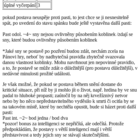
úplné vyčerpání
3
pokud postava neuspěje proti pasti, to jest chce se ji nesnesitelně
spát, po uvedení do stavu spánku bude ještě vystavěna další pasti:
Past odol. ~4~ sny nejsou ovlivněny působením koblinek /zdají se
sny, které budou ovlivněny působením koblinek
*Jaké sny se postavě po pozření budou zdát, nechám zcela na
Pánovi hry, neboť by nadbytečná pravidla zbytečně svazovala
danou vlastnost koblinky. Mohu navrhnout jen nepovinné pravidlo,
a to, že postavě se může zdát o důležitější (pro postavu důležitější), v
nedávné minulosti prožité události.
Je však možné, že pokud se postava během snění dostane do
kritické situace, při níž by ji mohlo jít o život, např. hrdina by ve snu
padal to hluboké propasti; zaútočil by na něj krvežíznivý netvor
nebo by ho něco nepředstavitelného vyděsilo k smrti či ocitla by se
na takovém místě, které by nechtěla opustit, bude si házet proti další
pasti:
Past int. ~2~ bod jedna / bod dva
*pozor! bonus za intelligenci se nepřičítá, ale odečítá. Protože
předpokládám, že postavy s větší inteligencí mají i větší
představivost a tedy jejich sny se stávají skutečnějšími.