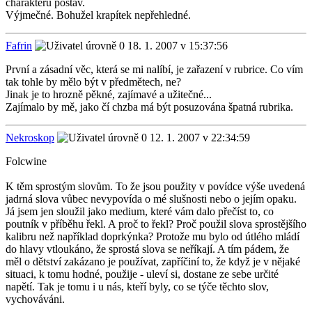
charakteru postav.
Výjmečné. Bohužel krapítek nepřehledné.
Fafrin
18. 1. 2007 v 15:37:56
První a zásadní věc, která se mi nalíbí, je zařazení v rubrice. Co vím
tak tohle by mělo být v předmětech, ne?
Jinak je to hrozně pěkné, zajímavé a užitečné...
Zajímalo by mě, jako čí chzba má být posuzována špatná rubrika.
Nekroskop
12. 1. 2007 v 22:34:59
Folcwine
K těm sprostým slovům. To že jsou použity v povídce výše uvedená
jadrná slova vůbec nevypovída o mé slušnosti nebo o jejím opaku.
Já jsem jen sloužil jako medium, které vám dalo přečíst to, co
poutník v příběhu řekl. A proč to řekl? Proč použil slova sprostějšího
kalibru než například doprkýnka? Protože mu bylo od útlého mládí
do hlavy vtloukáno, že sprostá slova se neříkají. A tím pádem, že
měl o dětství zakázano je používat, zapříčiní to, že když je v nějaké
situaci, k tomu hodné, použije - uleví si, dostane ze sebe určité
napětí. Tak je tomu i u nás, kteří byly, co se týče těchto slov,
vychováváni.