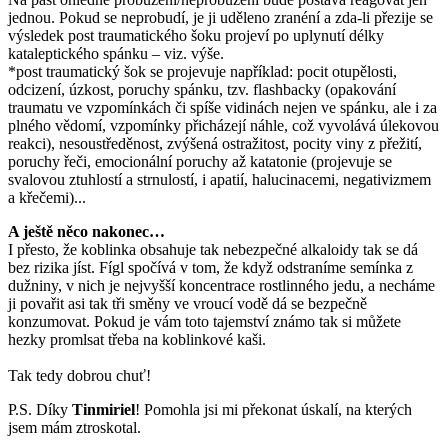
jednou. Pokud se neprobudí, je ji uděleno zranéní a zda-li přezije se
výsledek post traumatického šoku projeví po uplynutí délky
kataleptického spánku – viz. výše.
*post traumatický šok se projevuje například: pocit otupělosti,
odcizení, úzkost, poruchy spánku, tzv. flashbacky (opakování
traumatu ve vzpomínkách či spíše vidinách nejen ve spánku, ale i za
plného vědomí, vzpomínky přicházejí náhle, což vyvolává úlekovou
reakci), nesoustředěnost, zvýšená ostražitost, pocity viny z přežití,
poruchy řeči, emocionální poruchy až katatonie (projevuje se
svalovou ztuhlostí a strnulostí, i apatií, halucinacemi, negativizmem
a křečemi)...
A ještě něco nakonec…
I přesto, že koblinka obsahuje tak nebezpečné alkaloidy tak se dá
bez rizika jíst. Fígl spočívá v tom, že když odstraníme semínka z
dužniny, v nich je nejvyšší koncentrace rostlinného jedu, a necháme
ji povařit asi tak tři směny ve vroucí vodě dá se bezpečně
konzumovat. Pokud je vám toto tajemství známo tak si můžete
hezky promlsat třeba na koblinkové kaši.
Tak tedy dobrou chuť!
P.S. Díky
Tinmiriel
! Pomohla jsi mi překonat úskalí, na kterých
jsem mám ztroskotal.