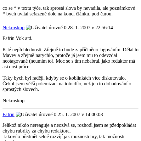
co se * v textu týče, tak sprostá slova by nevadila, ale poznámkové
* bych uvítal seřazené dole na koncí článku. pod čarou.
Nekroskop
28. 1. 2007 v 22:56:14
Fafrin Vok atd.
K té nepřehlednosti. Zřejmě to bude zapříčiněno tagováním. Dělal to
Mavev a zřejmě narychlo, protože já jsem mu to odevzdal
neotagované (neumím to). Moc se s tím nebabral, jako redaktor má
asi dost práce...
Taky bych byl raději, kdyby se o koblinkách více diskutovalo.
Čekal jsem větší polemizaci na toto dílo, než jen to dohadování o
sprostých slovech.
Nekroskop
Fafrin
25. 1. 2007 v 14:00:03
Jelikož nikdo nereaguje a neozívá se, rozhodl jsem se pžedpokládat
chybu rubriky za chybu redaktora.
Takovíto předmět selně rozvíjí jak možnosti hry, tak možnosti