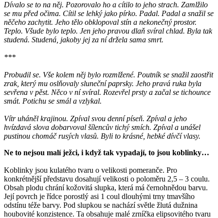
Dívalo se to na něj. Pozorovalo ho a cítilo to jeho strach. Zamlžilo
se mu před očima. Cítil se lehký jako pírko. Padal. Padal a snažil se
něčeho zachytit. Jeho tělo obklopoval stín a nekonečný prostor.
Teplo. Všude bylo teplo. Jen jeho pravou dlaň svíral chlad. Byla tak
studená. Studená, jakoby jej za ní držela sama smrt.
***
Probudil se. Vše kolem něj bylo rozmlžené. Poutník se snažil zaostřit
zrak, který mu oslňovaly sluneční paprsky. Jeho pravá ruka byla
sevřena v pěst. Něco v ní svíral. Rozevřel prsty a začal se tichounce
smát. Potichu se smál a vzlykal.
Vítr uháněl krajinou. Zpíval svou denní píseň. Zpíval a jeho
hvízdavá slova dobarvoval šílencův tichý smích. Zpíval a unášel
pustinou chomáč rusých vlasů. Byli to krásné, hebké dívčí vlasy.
Ne to nejsou malí ježci, i když tak vypadají, to jsou koblinky…
Koblinky jsou kulatého tvaru o velikosti pomeranče. Pro
konkrétnější představu dosahují velikosti o poloměru 2,5 – 3 coulu.
Obsah plodu chrání kožovitá slupka, která má černohnědou barvu.
Její povrch je řídce porostlý asi 1 coul dlouhými trny tmavšího
odstínu téže barvy. Pod slupkou se nachází světle žlutá dužnina
houbovité konzistence. Ta obsahuje malé zrníčka elipsovitého tvaru