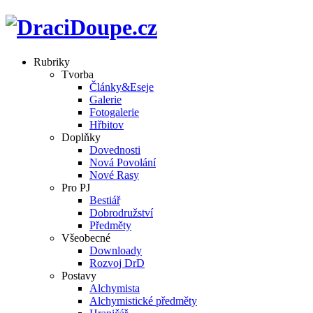
Rubriky
Tvorba
Články&Eseje
Galerie
Fotogalerie
Hřbitov
Doplňky
Dovednosti
Nová Povolání
Nové Rasy
Pro PJ
Bestiář
Dobrodružství
Předměty
Všeobecné
Downloady
Rozvoj DrD
Postavy
Alchymista
Alchymistické předměty