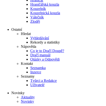
Hraničář
Hraničářská kouzla
Kouzelník
Kouzelnická kouzla
Válečník
Zloděj
Ostatní
Hledat
Vyhledávání
Rekordy a statistiky
Nápověda
Co je to Dračí Doupě?
Dračí manuál
Otázky a Odpovědi
Kontakt
Seznamka
Inzerce
Seznamy
Tvůrci a Redakce
Uživatelé
Novinky
Aktuality
Novinky