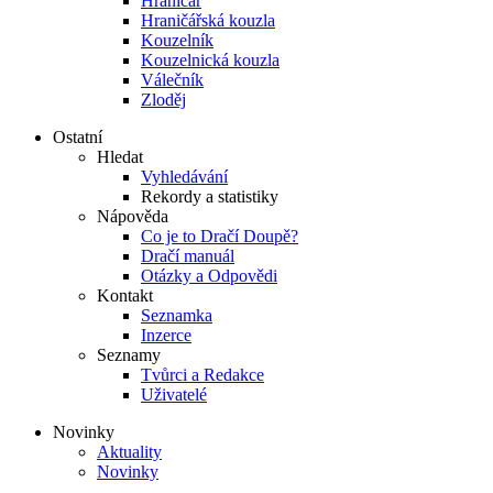
Hraničář
Hraničářská kouzla
Kouzelník
Kouzelnická kouzla
Válečník
Zloděj
Ostatní
Hledat
Vyhledávání
Rekordy a statistiky
Nápověda
Co je to Dračí Doupě?
Dračí manuál
Otázky a Odpovědi
Kontakt
Seznamka
Inzerce
Seznamy
Tvůrci a Redakce
Uživatelé
Novinky
Aktuality
Novinky