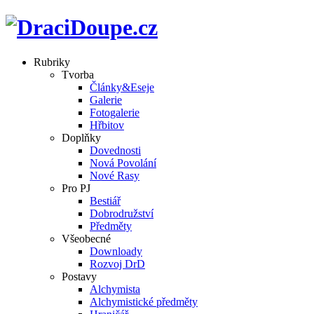
Rubriky
Tvorba
Články&Eseje
Galerie
Fotogalerie
Hřbitov
Doplňky
Dovednosti
Nová Povolání
Nové Rasy
Pro PJ
Bestiář
Dobrodružství
Předměty
Všeobecné
Downloady
Rozvoj DrD
Postavy
Alchymista
Alchymistické předměty