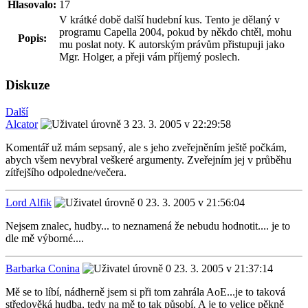
Hlasovalo:
17
V krátké době další hudební kus. Tento je dělaný v
programu Capella 2004, pokud by někdo chtěl, mohu
Popis:
mu poslat noty. K autorským právům přistupuji jako
Mgr. Holger, a přeji vám příjemý poslech.
Diskuze
Další
Alcator
23. 3. 2005 v 22:29:58
Komentář už mám sepsaný, ale s jeho zveřejněním ještě počkám,
abych všem nevybral veškeré argumenty. Zveřejním jej v průběhu
zítřejšího odpoledne/večera.
Lord Alfik
23. 3. 2005 v 21:56:04
Nejsem znalec, hudby... to neznamená že nebudu hodnotit.... je to
dle mě výborné....
Barbarka Conina
23. 3. 2005 v 21:37:14
Mě se to líbí, nádherně jsem si při tom zahrála AoE...je to taková
středověká hudba, tedy na mě to tak působí. A je to velice pěkně