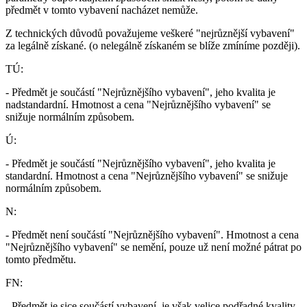
předmět v tomto vybavení nacházet nemůže.
Z technických důvodů považujeme veškeré "nejrůznější vybavení"
za legálně získané. (o nelegálně získaném se blíže zmíníme později).
TÚ:
- Předmět je součástí "Nejrůznějšího vybavení", jeho kvalita je
nadstandardní. Hmotnost a cena "Nejrůznějšího vybavení" se
snižuje normálním způsobem.
Ú:
- Předmět je součástí "Nejrůznějšího vybavení", jeho kvalita je
standardní. Hmotnost a cena "Nejrůznějšího vybavení" se snižuje
normálním způsobem.
N:
- Předmět není součástí "Nejrůznějšího vybavení". Hmotnost a cena
"Nejrůznějšího vybavení" se nemění, pouze už není možné pátrat po
tomto předmětu.
FN:
- Předmět je sice součástí vybavení, je však velice podřadné kvality