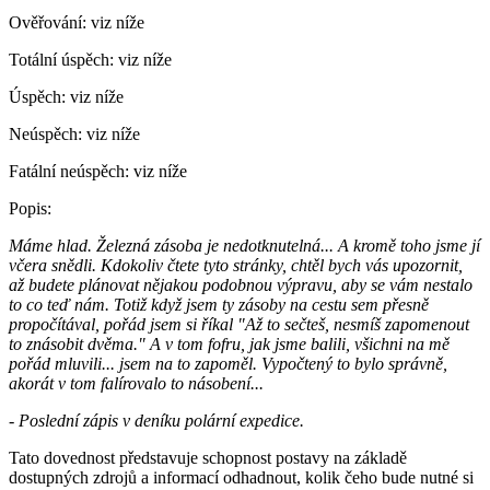
Ověřování:
viz níže
Totální úspěch:
viz níže
Úspěch:
viz níže
Neúspěch:
viz níže
Fatální neúspěch:
viz níže
Popis:
Máme hlad. Železná zásoba je nedotknutelná... A kromě toho jsme jí
včera snědli. Kdokoliv čtete tyto stránky, chtěl bych vás upozornit,
až budete plánovat nějakou podobnou výpravu, aby se vám nestalo
to co teď nám. Totiž když jsem ty zásoby na cestu sem přesně
propočítával, pořád jsem si říkal "Až to sečteš, nesmíš zapomenout
to znásobit dvěma." A v tom fofru, jak jsme balili, všichni na mě
pořád mluvili... jsem na to zapoměl. Vypočtený to bylo správně,
akorát v tom falírovalo to násobení...
- Poslední zápis v deníku polární expedice.
Tato dovednost představuje schopnost postavy na základě
dostupných zdrojů a informací odhadnout, kolik čeho bude nutné si