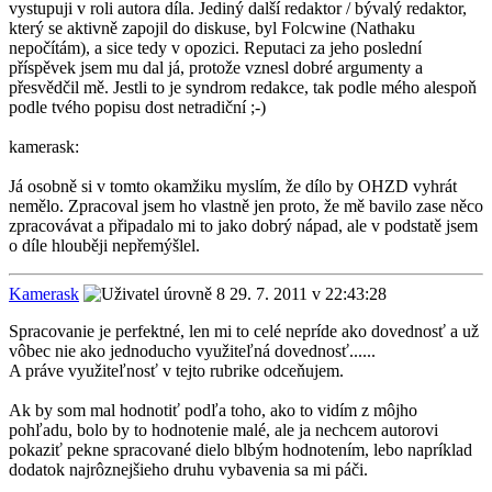
vystupuji v roli autora díla. Jediný další redaktor / bývalý redaktor,
který se aktivně zapojil do diskuse, byl Folcwine (Nathaku
nepočítám), a sice tedy v opozici. Reputaci za jeho poslední
příspěvek jsem mu dal já, protože vznesl dobré argumenty a
přesvědčil mě. Jestli to je syndrom redakce, tak podle mého alespoň
podle tvého popisu dost netradiční ;-)
kamerask:
Já osobně si v tomto okamžiku myslím, že dílo by OHZD vyhrát
nemělo. Zpracoval jsem ho vlastně jen proto, že mě bavilo zase něco
zpracovávat a připadalo mi to jako dobrý nápad, ale v podstatě jsem
o díle hlouběji nepřemýšlel.
Kamerask
29. 7. 2011 v 22:43:28
Spracovanie je perfektné, len mi to celé nepríde ako dovednosť a už
vôbec nie ako jednoducho využiteľná dovednosť......
A práve využiteľnosť v tejto rubrike odceňujem.
Ak by som mal hodnotiť podľa toho, ako to vidím z môjho
pohľadu, bolo by to hodnotenie malé, ale ja nechcem autorovi
pokaziť pekne spracované dielo blbým hodnotením, lebo napríklad
dodatok najrôznejšieho druhu vybavenia sa mi páči.