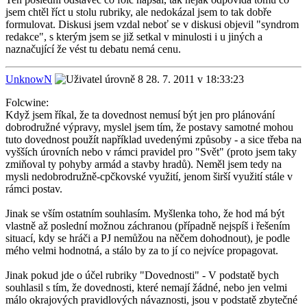
jsem chtěl říct u stolu rubriky, ale nedokázal jsem to tak dobře
formulovat. Diskusi jsem vzdal neboť se v diskusi objevil "syndrom
redakce", s kterým jsem se již setkal v minulosti i u jiných a
naznačující že vést tu debatu nemá cenu.
UnknowN
28. 7. 2011 v 18:33:23
Folcwine:
Když jsem říkal, že ta dovednost nemusí být jen pro plánování
dobrodružné výpravy, myslel jsem tím, že postavy samotné mohou
tuto dovednost použít například uvedenými způsoby - a sice třeba na
vyšších úrovních nebo v rámci pravidel pro "Svět" (proto jsem taky
zmiňoval ty pohyby armád a stavby hradů). Neměl jsem tedy na
mysli nedobrodružně-cpčkovské využití, jenom širší využití stále v
rámci postav.
Jinak se vším ostatním souhlasím. Myšlenka toho, že hod má být
vlastně až poslední možnou záchranou (případně nejspíš i řešením
situací, kdy se hráči a PJ nemůžou na něčem dohodnout), je podle
mého velmi hodnotná, a stálo by za to jí co nejvíce propagovat.
Jinak pokud jde o účel rubriky "Dovednosti" - V podstatě bych
souhlasil s tím, že dovednosti, které nemají žádné, nebo jen velmi
málo okrajových pravidlových návaznosti, jsou v podstatě zbytečné