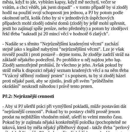
města, když to jde, vybírám kapsy, když mě nechytí, večer se
vrátím, a chci vědět, jak jsem dopadl" - v tomto případě by si zloděj
hodil na použití svojí schopnosti jen jednou, a PJ by potom podle
okolností určil, kolik čeho by si v jednotlivých úspěchových
případech mohl zloděj odnést domů (zloděj by ještě mohl upřesnit,
jestli ho zajímají spíše peníze, nebo předměty) a potom by zlodějovi
řekl třeba "nakradl jsi 20 mincí věcí v hodnotě 6 zlatých".
- Nadále se s těmito "Nejrůznějšími kradenými věcmi" zachází
stejně jako s legálně nabytými "nejrůznějšími věcmi". Lze je však
rovněž použít i proti postavě - dejme tomu, že zloděje zadrží stráž na
základě nějakého podezření. Po prohlídce u něj najdou jeho lup.
Zloděj samozřejmě prohlásí, že všechno je jeho. Avšak pokud by
stráž měla k dispozici nějaký seznam kradených věcí a na něm třeba
"Vzácný stříbrný rodinný prsten" i s popisem, tu by si zloděj házel
proti nějaké pasti, aby se zjistilo, jestli při svém "průběžném
okrádání" neukradl náhodou i právě tento prsten.
Př.2: Nejrůznější cennosti
- Aby si PJ ušetřil práci při vymýšlení pokladů, může postavám dát
"nejrůznější cennosti". Pokud by to postavy chtěli prostě jenom
prodat na nejbližším vhodném místě, ušetří to velmi mnoho času.
Pokud by je zajímala nějaká konkrétnější položka (pochopitelně ne
taková, která by měla nějaký příběhový dopad - takže třeba "perlový