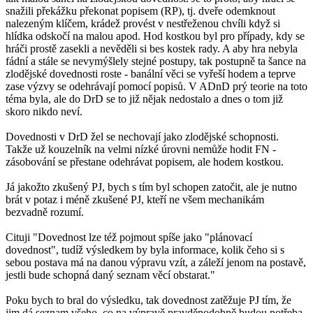
snažili překážku překonat popisem (RP), tj. dveře odemknout
nalezeným klíčem, krádež provést v nestřeženou chvíli když si
hlídka odskočí na malou apod. Hod kostkou byl pro případy, kdy se
hráči prostě zasekli a nevěděli si bes kostek rady. A aby hra nebyla
fádní a stále se nevymýšlely stejné postupy, tak postupně ta šance na
zlodějské dovednosti roste - banální věci se vyřeší hodem a teprve
zase výzvy se odehrávají pomocí popisů. V ADnD prý teorie na toto
téma byla, ale do DrD se to již nějak nedostalo a dnes o tom již
skoro nikdo neví.
Dovednosti v DrD žel se nechovají jako zlodějské schopnosti.
Takže už kouzelník na velmi nízké úrovni nemůže hodit FN -
zásobování se přestane odehrávat popisem, ale hodem kostkou.
Já jakožto zkušený PJ, bych s tím byl schopen zatočit, ale je nutno
brát v potaz i méně zkušené PJ, kteří ne všem mechanikám
bezvadně rozumí.
Cituji "Dovednost lze též pojmout spíše jako "plánovací
dovednost", tudíž výsledkem by byla informace, kolik čeho si s
sebou postava má na danou výpravu vzít, a záleží jenom na postavě,
jestli bude schopná daný seznam věcí obstarat."
Poku bych to bral do výsledku, tak dovednost zatěžuje PJ tím, že
jim dá seznam všeho, co na výpravě pravděpodobně budou potřeba.