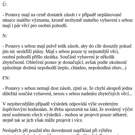
Ú:
- Postavy mají na cestě dostatek zásob i v případě neplánované
situace malého významu, kromě nezbytně nutného vybavení s sebou
mají i pár věcí pro osobní pohodlí.
N:
- Postavy s sebou mají právě tolik zásob, aby do cíle dorazily pokud
jim nic nezkříží plány. Mají s sebou pouze ty nejnutnější věci,
osobní pohodlí přišlo zkrátka. Součástí vybavení je několik
zbytečností. Oblečení postav je dostačující, avšak podle okolností
způsobuje drobná nepohodlí (teplo, chladno, nepohodlná obuv...)
FN:
- Postavy s sebou nemají dost zásob, zjistí se, že chybí alespoň jedna
důležitá součást vybavení, nesou s sebou nadmíru zbytečných věcí...
V nejobecnějším případě výsledek odpovídá výše uvedeným
úspěchovým hodnotám. Je třeba upozornit na fakt, že uvedený výčet
není souhrnem všech výsledků - mohou se projevit pouze některé,
stejně tak se jich však může projevit i více.
Neúspěch při použití této dovednosti například při výběru