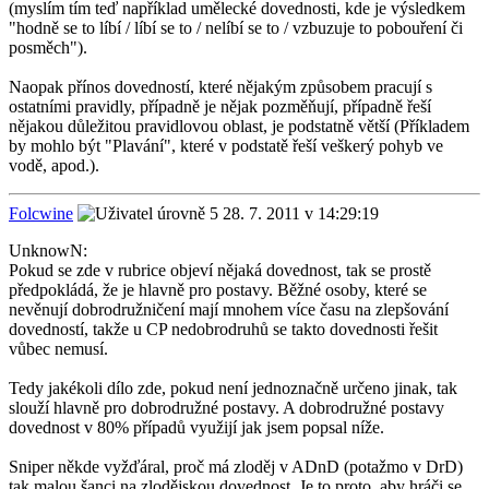
(myslím tím teď například umělecké dovednosti, kde je výsledkem
"hodně se to líbí / líbí se to / nelíbí se to / vzbuzuje to pobouření či
posměch").
Naopak přínos dovedností, které nějakým způsobem pracují s
ostatními pravidly, případně je nějak pozměňují, případně řeší
nějakou důležitou pravidlovou oblast, je podstatně větší (Příkladem
by mohlo být "Plavání", které v podstatě řeší veškerý pohyb ve
vodě, apod.).
Folcwine
28. 7. 2011 v 14:29:19
UnknowN:
Pokud se zde v rubrice objeví nějaká dovednost, tak se prostě
předpokládá, že je hlavně pro postavy. Běžné osoby, které se
nevěnují dobrodružničení mají mnohem více času na zlepšování
dovedností, takže u CP nedobrodruhů se takto dovednosti řešit
vůbec nemusí.
Tedy jakékoli dílo zde, pokud není jednoznačně určeno jinak, tak
slouží hlavně pro dobrodružné postavy. A dobrodružné postavy
dovednost v 80% případů využijí jak jsem popsal níže.
Sniper někde vyžďáral, proč má zloděj v ADnD (potažmo v DrD)
tak malou šanci na zlodějskou dovednost. Je to proto, aby hráči se