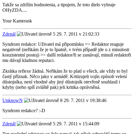
Takže sa zdržím hodnotenia, a tipujem, že toto dielo vyhraje
OHyZDA....
Your Kamerask
Zdenál
29. 7. 2011 v 21:02:33
Syndrom redakce: Uživatel má připomínku => Redaktor reaguje
negativně (neřikám že je to špatně, v tvém případě jde o z minulosti
konzistentní postoj) => další redaktor/ři se zastávají, minulí redaktoři
mu dávají kladnou reputaci.
Zkrátka reflexe žádná. Neřikám že to platí o všech, ale vždy to byl
častý příznak. Něco jako v armádě. Kritizujeli vojín způsob velení
důstojníka, není vhodné aby jiný důstojník otevřeně souhlasil i
kdyby (nebo spíš zvláště pak) jeli kritika oprávněná.
UnknowN
29. 7. 2011 v 19:38:46
Syndrom redakce? :-D
Zdenál
29. 7. 2011 v 15:44:09
Ten poslední odstavec co folc napsal, tak nějak odpovídá tomu co