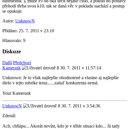
náhrdelník"), může PJ od oka určit nějaké číslo, a pokud ho postavy
přehodí třeba svou k10, tak se daná věc v pokladu nachází a postup
se opakuje.
Autor:
UnknowN
Přidáno:
25. 7. 2011 v 23.10
Hlasovalo:
9
Diskuze
Další
Předchozí
Kamerask
30. 7. 2011 v 11:57:14
Unknown: Je to však najlepšie ohodnotené a vlastne aj najlepšie
dielo v tejto rubrike teraz......zatiaľ konkurenta nemá.
Your Kamerask
UnknowN
30. 7. 2011 v 3:54:36
Zdenál:
Ach, chňápu... Akorát nevím, kdo je v téhle situaci kdo... Já tady