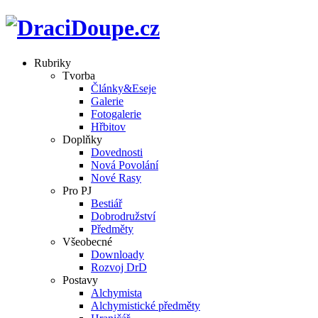
Rubriky
Tvorba
Články&Eseje
Galerie
Fotogalerie
Hřbitov
Doplňky
Dovednosti
Nová Povolání
Nové Rasy
Pro PJ
Bestiář
Dobrodružství
Předměty
Všeobecné
Downloady
Rozvoj DrD
Postavy
Alchymista
Alchymistické předměty