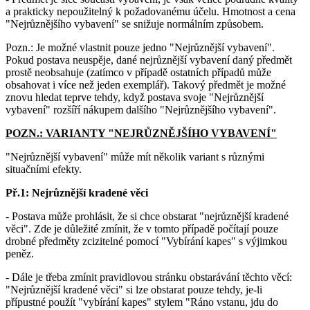
a prakticky nepoužitelný k požadovanému účelu. Hmotnost a cena
"Nejrůznějšího vybavení" se snižuje normálním způsobem.
Pozn.: Je možné vlastnit pouze jedno "Nejrůznější vybavení".
Pokud postava neuspěje, dané nejrůznější vybavení daný předmět
prostě neobsahuje (zatímco v případě ostatních případů může
obsahovat i více než jeden exemplář). Takový předmět je možné
znovu hledat teprve tehdy, když postava svoje "Nejrůznější
vybavení" rozšíří nákupem dalšího "Nejrůznějšího vybavení".
POZN.: VARIANTY "NEJRŮZNĚJŠÍHO VYBAVENÍ"
"Nejrůznější vybavení" může mít několik variant s různými
situačními efekty.
Př.1: Nejrůznější kradené věci
- Postava může prohlásit, že si chce obstarat "nejrůznější kradené
věci". Zde je důležité zmínit, že v tomto případě počítají pouze
drobné předměty zcizitelné pomocí "Vybírání kapes" s výjimkou
peněz.
- Dále je třeba zmínit pravidlovou stránku obstarávání těchto věcí:
"Nejrůznější kradené věci" si lze obstarat pouze tehdy, je-li
přípustné použít "vybírání kapes" stylem "Ráno vstanu, jdu do