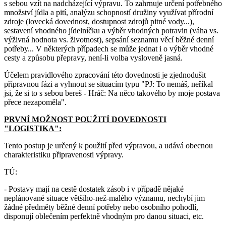
s sebou vzít na nadcházející výpravu. To zahrnuje určení potřebného
množství jídla a pití, analýzu schopností družiny využívat přírodní
zdroje (lovecká dovednost, dostupnost zdrojů pitné vody...),
sestavení vhodného jídelníčku a výběr vhodných potravin (váha vs.
výživná hodnota vs. životnost), sepsání seznamu věcí běžné denní
potřeby... V některých případech se může jednat i o výběr vhodné
cesty a způsobu přepravy, není-li volba vysloveně jasná.
Účelem pravidlového zpracování této dovednosti je zjednodušit
přípravnou fázi a vyhnout se situacím typu "PJ: To nemáš, neříkal
jsi, že si to s sebou bereš - Hráč: Na něco takového by moje postava
přece nezapoměla".
PRVNÍ MOŽNOST POUŽITÍ DOVEDNOSTI
"LOGISTIKA":
Tento postup je určený k použití před výpravou, a udává obecnou
charakteristiku připravenosti výpravy.
TÚ:
- Postavy mají na cestě dostatek zásob i v případě nějaké
neplánované situace většího-než-malého významu, nechybí jim
žádné předměty běžné denní potřeby nebo osobního pohodlí,
disponují oblečením perfektně vhodným pro danou situaci, etc.