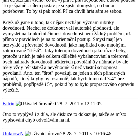
To je špatně - cílem postav je si zjistit domyslet, co budou
potřebovat. To by si pak mohl PJ za chvíli hrát sám se sebou.
Když už jsme u toho, tak nějak nechápu význam rubriky
dovednosti. Nechci se dotknout vaší autorské plodnosti, ale
vymyslet na konkrétní činnost dovednost není žádný problém, už
přímo v pravidlech je na to orientační postup. Smysl mají jen
nezvyklé a převratné dovednosti, jako například ono mnohými
zatracované "štěstí". Taky toleruju dovednosti jako různé běhy,
protože u nich je také celkem důležité vybalancování a toleroval
bych náhrady dovedností některých povolání (ty náhrady by ale
měly vždy být slabší a nevýhodnější než vlastní schopnost
povolání). Ano, ten "šrot" považuji za jeden z těch přínosných
nápadů, který kdyby byl osamotě, tak bych tomu dal 3-4* bez
problémů, popřípadě i 5*, pokud by to bylo propracováno opravdu
výtečně.
Fafrin
28. 7. 2011 v 12:11:05
Ono to vyplývá i z díla, ale diskuze to dokazuje, takže se místo
vypisování chyb odvolávám na ni.
UnknowN
28. 7. 2011 v 10:16:46