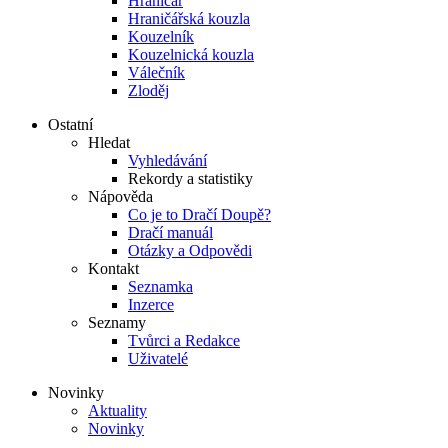
Hraničář
Hraničářská kouzla
Kouzelník
Kouzelnická kouzla
Válečník
Zloděj
Ostatní
Hledat
Vyhledávání
Rekordy a statistiky
Nápověda
Co je to Dračí Doupě?
Dračí manuál
Otázky a Odpovědi
Kontakt
Seznamka
Inzerce
Seznamy
Tvůrci a Redakce
Uživatelé
Novinky
Aktuality
Novinky