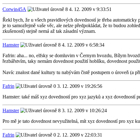
Corwin45A
4. 12. 2009 v 9:33:51
Řekl bych, že u všech pravidlových dovedností je třeba automaticky p
je to samozřejmě vaše věc, ale nelze předpokládat, že to budou zohle
zkušeností) stejně nemá až tak zásadní význam.
Hamster
4. 12. 2009 v 6:58:34
Fafrin: aha... no, elfsky se domluvim v Černym hvozdu, Bílym hvoz
řezbářstvím, taky nemám dovednost použití hoblíku, dovednost použití
Navíc znalost dané kultury tu nabývám čistě postupem o úroveň (a přiř
Fafrin
3. 12. 2009 v 19:26:56
Hamster: také máš xyz dovedností pro xyz jazyků a xyz dovedností pr
Hamster
3. 12. 2009 v 10:26:24
Pro mě je tato dovednost nevyužitelná, mít xyz dovedností pro xyz kul
Fafrin
2. 12. 2009 v 22:03:31