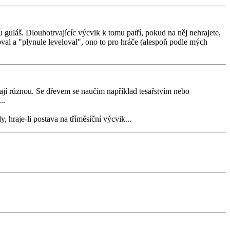
 guláš. Dlouhotrvajícíc výcvik k tomu patří, pokud na něj nehrajete,
val a "plynule leveloval", ono to pro hráče (alespoň podle mých
jí různou. Se dřevem se naučím například tesařstvím nebo
..
 hraje-li postava na tříměsíční výcvik...