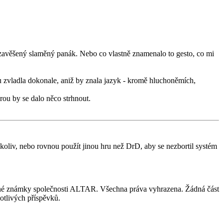
e zavěšený slaměný panák. Nebo co vlastně znamenalo to gesto, co mi
uru zvladla dokonale, aniž by znala jazyk - kromě hluchoněmích,
rou by se dalo něco strhnout.
koliv, nebo rovnou použít jinou hru než DrD, aby se nezbortil systém
nné známky společnosti ALTAR. Všechna práva vyhrazena. Žádná část
otlivých příspěvků.