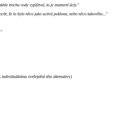
khle trochu vody vyplýtval, to je znamení úcty."
ctit, že to bylo něco jako uctivá poklona, nebo něco takového..."
."
 individuálnímu zveřejnění této alternativy)