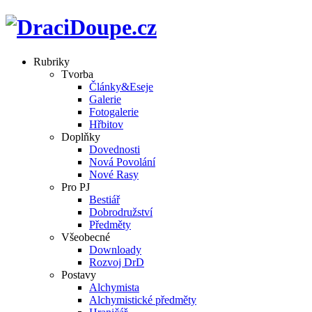
Rubriky
Tvorba
Články&Eseje
Galerie
Fotogalerie
Hřbitov
Doplňky
Dovednosti
Nová Povolání
Nové Rasy
Pro PJ
Bestiář
Dobrodružství
Předměty
Všeobecné
Downloady
Rozvoj DrD
Postavy
Alchymista
Alchymistické předměty