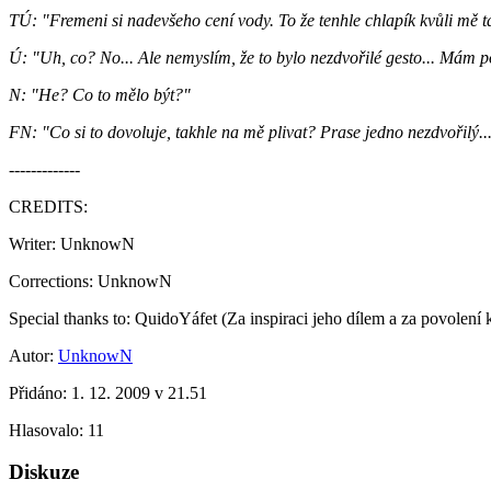
TÚ: "Fremeni si nadevšeho cení vody. To že tenhle chlapík kvůli mě ta
Ú: "Uh, co? No... Ale nemyslím, že to bylo nezdvořilé gesto... Mám po
N: "He? Co to mělo být?"
FN: "Co si to dovoluje, takhle na mě plivat? Prase jedno nezdvořilý..
-------------
CREDITS:
Writer: UnknowN
Corrections: UnknowN
Special thanks to: QuidoYáfet (Za inspiraci jeho dílem a za povolení k
Autor:
UnknowN
Přidáno:
1. 12. 2009 v 21.51
Hlasovalo:
11
Diskuze