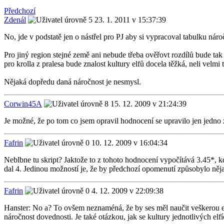
Předchozí
Zdenál
23. 1. 2011 v 15:37:39
No, jde v podstatě jen o nástřel pro PJ aby si vypracoval tabulku náro
Pro jiný region stejné země ani nebude třeba ověřovt rozdílů bude ta
pro krolla z pralesa bude znalost kultury elfů docela těžká, neli velmi 
Nějaká dopředu daná náročnost je nesmysl.
Corwin45A
15. 12. 2009 v 21:24:39
Je možné, že po tom co jsem opravil hodnocení se upravilo jen jedno z
Fafrin
10. 12. 2009 v 16:04:34
Neblbne tu skript? Jaktože to z tohoto hodnocení vypočítává 3.45*, kd
dal 4. Jedinou možností je, že by předchozí opomenutí způsobylo něja
Fafrin
4. 12. 2009 v 22:09:38
Hanster: No a? To ovšem neznaméná, že by ses měl naučit veškerou elfs
náročnost dovednosti. Je také otázkou, jak se kultury jednotlivých elf