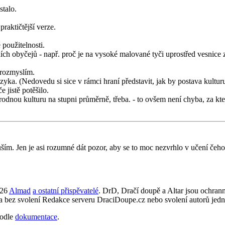
stalo.
praktičtější verze.
 použitelnosti.
ních obyčejů - např. proč je na vysoké malované tyči uprostřed vesnic
 rozmyslím.
jazyka. (Nedovedu si sice v rámci hraní představit, jak by postava kult
 jistě potěšilo.
rodnou kulturu na stupni průměrně, třeba. - to ovšem není chyba, za kte
ším. Jen je asi rozumné dát pozor, aby se to moc nezvrhlo v učení čeho
026
Almad
a ostatní přispěvatelé
. DrD, Dračí doupě a Altar jsou ochra
ta bez svolení Redakce serveru DraciDoupe.cz nebo svolení autorů jedn
odle
dokumentace
.