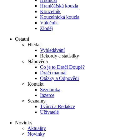
Hraničář
Hraničářská kouzla
Kouzelník
Kouzelnická kouzla
Válečník
Zloděj
Ostatní
Hledat
Vyhledávání
Rekordy a statistiky
Nápověda
Co je to Dračí Doupě?
Dračí manuál
Otázky a Odpovědi
Kontakt
Seznamka
Inzerce
Seznamy
Tvůrci a Redakce
Uživatelé
Novinky
Aktuality
Novinky