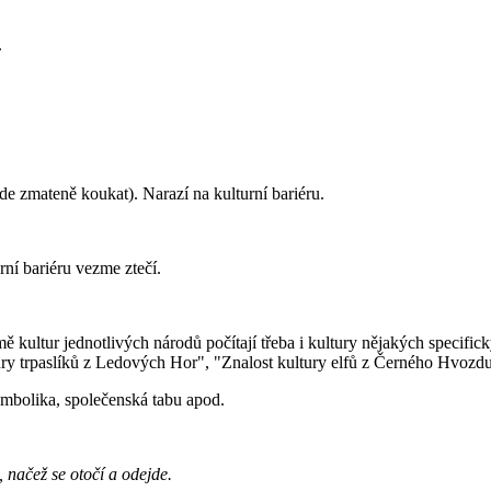
.
de zmateně koukat). Narazí na kulturní bariéru.
rní bariéru vezme ztečí.
ě kultur jednotlivých národů počítají třeba i kultury nějakých specifick
ury trpaslíků z Ledových Hor", "Znalost kultury elfů z Černého Hvozdu"
 symbolika, společenská tabu apod.
 načež se otočí a odejde.