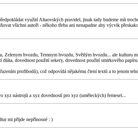
ředpokládat využití Altaovských pravidel, jinak tady budeme mít trochu
dňovat všichni autoři - někoho třeba ani nenapadne aby výcvik přeskako
du, Zelenym hvozdu, Temnym hvozdu, Světlým hvozdu... ale kulturu ma
 dláta, dovednost použití sekery, dovednost použití smirkového papíru.
azením profibodů), což odpovídá nějakému čtení textů a to jenom tehdy,
o xyz nástrojů a xyz dovedností pro xyz (uměleckých) řemesel...
tur mi přijde nepřínosné : )