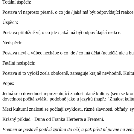
Totální úspěch:
Postava ví naprosto přesně, o co jde / jaká má být odpovídající reakce
Úspěch:
Postava přibližně ví, o co jde / jaká má být odpovídající reakce.
Neúspěch:
Postava neví a vůbec nechápe o co jde / co má dělat (neudělá nic a bu
Fatální neúspěch:
Postava si to vyloží zcela obráceně, zareaguje krajně nevhodně. Kultu
Popis:
Jedná se o dovednost reprezentující znalosti dané kultury (sem se krom
dovednost počítá zvlášť, podobně jako u jazyků (např.: "Znalost kult
Mezi kulturní znalosti se počítají zvyklosti, různé slavnosti, obřady,
Krásný příklad - Duna od Franka Herberta a Fremeni.
Fremen se postavě podívá zpříma do očí, a pak před ní plivne na zem,