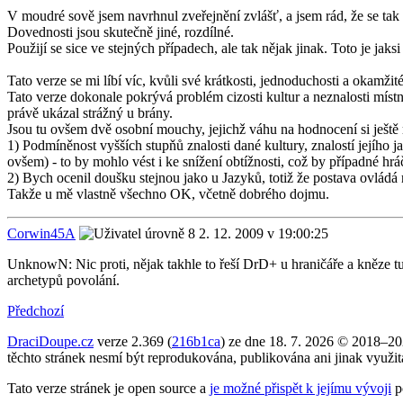
V moudré sově jsem navrhnul zveřejnění zvlášť, a jsem rád, že se tak 
Dovednosti jsou skutečně jiné, rozdílné.
Použijí se sice ve stejných případech, ale tak nějak jinak. Toto je jaksi 
Tato verze se mi líbí víc, kvůli své krátkosti, jednoduchosti a okamžité
Tato verze dokonale pokrývá problém cizosti kultur a neznalosti míst
právě ukázal strážný u brány.
Jsou tu ovšem dvě osobní mouchy, jejichž váhu na hodnocení si ještě
1) Podmíněnost vyšších stupňů znalosti dané kultury, znalostí jejího 
ovšem) - to by mohlo vést i ke snížení obtížnosti, což by případné hráče
2) Bych ocenil doušku stejnou jako u Jazyků, totiž že postava ovládá 
Takže u mě vlastně všechno OK, včetně dobrého dojmu.
Corwin45A
2. 12. 2009 v 19:00:25
UnknowN: Nic proti, nějak takhle to řeší DrD+ u hraničáře a kněze tu
archetypů povolání.
Předchozí
DraciDoupe.cz
verze 2.369 (
216b1ca
) ze dne 18. 7. 2026 © 2018–2
těchto stránek nesmí být reprodukována, publikována ani jinak využi
Tato verze stránek je open source a
je možné přispět k jejímu vývoji
p