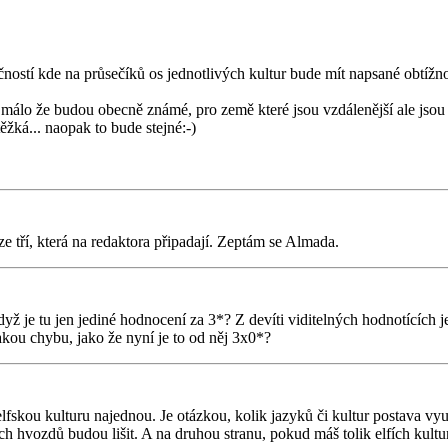
čností kde na průsečíků os jednotlivých kultur bude mít napsané obtížno
k málo že budou obecně známé, pro země které jsou vzdálenější ale jsou
těžká... naopak to bude stejné:-)
e tří, která na redaktora připadají. Zeptám se Almada.
yž je tu jen jediné hodnocení za 3*? Z devíti viditelných hodnotících j
kou chybu, jako že nyní je to od něj 3x0*?
kou kulturu najednou. Je otázkou, kolik jazyků či kultur postava využi
ích hvozdů budou lišit. A na druhou stranu, pokud máš tolik elfích kultur