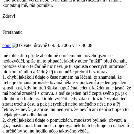
kontaktuj mě, rád pomůžu.
Zdraví
Firefanatic
cour
9. 3. 2006 v 17:36:08
mě tohle dílo přijde absolutně o ničem. nic nového jsem se
nedozvěděl, spíše mi to připadá, jakoby autor "mlžil" před čtenáři,
protože sám o felčařině nic neví. je tu spousta obecných informací,
nic konkrétního a žádný Pj to nemůže přebrat bez úprav.
1. chybí jakékoli údaje o čase nutném na léčení. to znamená, že
třeba je družina pronásledovaná někde v podzemí a jeden její člen
spustí past, kdy ho trefí šipka napuštěná jedem. každému je jasné, že
má bodné zranění + otravu. a teď se jeden hráč zeptá svého pj, jak
dlouho mu bude trvat tohle vyléčit. tedy zda se družině vyplatí teď
ztratit trochu času a pak jít rychleji nebo raněného nést. no a Pj
řekne, že neví:-( a ani se mu nedivím, že neví a ani není schopen to
nějak přesně odhadnout.
2. chybí jakékoli údaje o pomůckách. množství bylinek, obvazů a
gáz, masti apod. hmotnosti, objemy,...někdo třeba hraje na naložení
a určitě by se mu hodilo něco takového vědět.