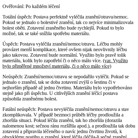
Ověřování:
Po každém léčení
Totální úspěch:
Postava perfektně vyléčila zranění/otravu/nemoc.
Pokud se jednalo o bolestivé zranění, tak co nejvíce minimalizovala
bolest oběti. Zotavení zraněného bude rychlejší. Pokud to bylo
možné, tak se také snížila spotřebu materiálu.
Úspěch:
Postava vyléčila zranění/nemoc/otravu. Léčbu mohly
provázet menší komplikace, které ovšem nijak neovlivnily léčbu
jako takovou. Zotavení bude normální. Využito bylo pravě tolik
materiálu, kolik bylo zapotřebí či o něco málo více.
(var. Využito
bylo přiměřené množství materiálu, či o něco málo více)
Neúspěch:
Zranění/nemoc/otravu se nepodařilo vyléčit. Pokud se
jednalo o zranění, tak se doba zotavení zvýší o šestinu či v
nejhorším případě až jednu čtvrtinu. Materiálu bylo vypotřebováno
stejně jako při úspěchu. U citlivějších zranění léčící postava
způsobila zraněnému bolest.
Fatální neúspěch:
Postava nevyléčila zranění/nemoc/otravu a stav
zkomplikovala. V případě bezmoci průběh léčby prodloužila a
zhoršila situaci. Pokud léčila zranění, tak ho zhoršila (dorazila
nalomenou kost; sečnou ránu rozšířila apod.), a prodloužila tak dobu
zotavení a připravila léčeného o navíc jednu čtvrtinu životů, k
obvyklému postihu u zranění, které léčila (léčila-li sečné zranění,