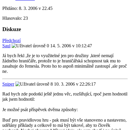
Přidáno:
8. 3. 2006 v 22.45
Hlasovalo:
23
Diskuze
Předchozí
Saul
14. 5. 2006 v 10:12:47
Já bych řekl ,že je to využitelné jen pro družiny ,které nemají
žádného hraničáře, protože to je hraničářská schopnost tak mu to
zasahuje do řemesla. Proto ho to aspoň minimálně zastoupí ,ale proč
ne.
Sniper
10. 3. 2006 v 22:26:17
Rad bych zde podotkl ještě jednu věc, rozšiřující, rpoč jsem hodnotil
jak jsem hodnotil:
Je možné psát příspěvek dvěma způsoby:
Buď pro pravidlovou hru - pak musí být vše stanoveno a nastaveno,
udělány příklady a celkově to má být takové, aby to člověk