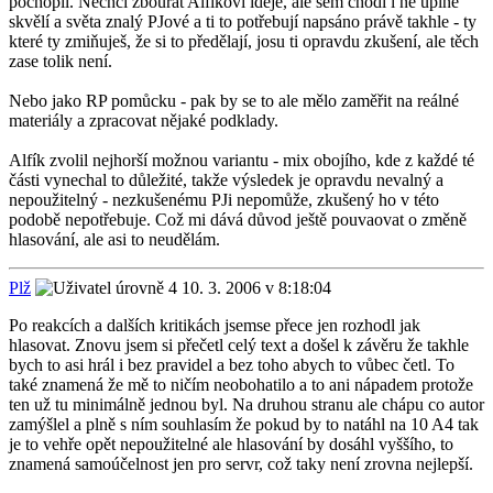
pochopil. Nechci zbourat Alfíkovi ideje, ale sem chodí i ne úplně
skvělí a světa znalý PJové a ti to potřebují napsáno právě takhle - ty
které ty zmiňuješ, že si to předělají, josu ti opravdu zkušení, ale těch
zase tolik není.
Nebo jako RP pomůcku - pak by se to ale mělo zaměřit na reálné
materiály a zpracovat nějaké podklady.
Alfík zvolil nejhorší možnou variantu - mix obojího, kde z každé té
části vynechal to důležité, takže výsledek je opravdu nevalný a
nepoužitelný - nezkušenému PJi nepomůže, zkušený ho v této
podobě nepotřebuje. Což mi dává důvod ještě pouvaovat o změně
hlasování, ale asi to neudělám.
Plž
10. 3. 2006 v 8:18:04
Po reakcích a dalších kritikách jsemse přece jen rozhodl jak
hlasovat. Znovu jsem si přečetl celý text a došel k závěru že takhle
bych to asi hrál i bez pravidel a bez toho abych to vůbec četl. To
také znamená že mě to ničím neobohatilo a to ani nápadem protože
ten už tu minimálně jednou byl. Na druhou stranu ale chápu co autor
zamýšlel a plně s ním souhlasím že pokud by to natáhl na 10 A4 tak
je to vehře opět nepoužitelné ale hlasování by dosáhl vyššího, to
znamená samoúčelnost jen pro servr, což taky není zrovna nejlepší.