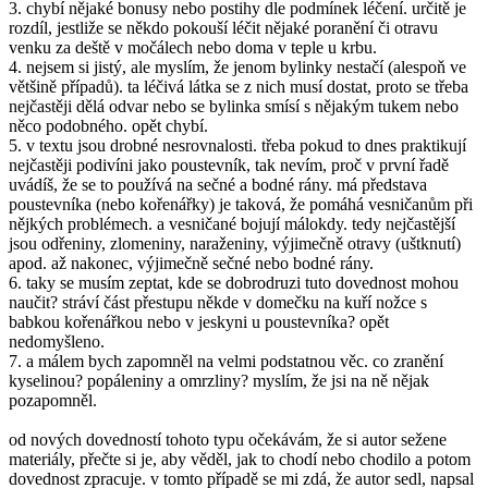
3. chybí nějaké bonusy nebo postihy dle podmínek léčení. určitě je
rozdíl, jestliže se někdo pokouší léčit nějaké poranění či otravu
venku za deště v močálech nebo doma v teple u krbu.
4. nejsem si jistý, ale myslím, že jenom bylinky nestačí (alespoň ve
většině případů). ta léčivá látka se z nich musí dostat, proto se třeba
nejčastěji dělá odvar nebo se bylinka smísí s nějakým tukem nebo
něco podobného. opět chybí.
5. v textu jsou drobné nesrovnalosti. třeba pokud to dnes praktikují
nejčastěji podivíni jako poustevník, tak nevím, proč v první řadě
uvádíš, že se to používá na sečné a bodné rány. má představa
poustevníka (nebo kořenářky) je taková, že pomáhá vesničanům při
nějkých problémech. a vesničané bojují málokdy. tedy nejčastější
jsou odřeniny, zlomeniny, naraženiny, výjimečně otravy (uštknutí)
apod. až nakonec, výjimečně sečné nebo bodné rány.
6. taky se musím zeptat, kde se dobrodruzi tuto dovednost mohou
naučit? stráví část přestupu někde v domečku na kuří nožce s
babkou kořenářkou nebo v jeskyni u poustevníka? opět
nedomyšleno.
7. a málem bych zapomněl na velmi podstatnou věc. co zranění
kyselinou? popáleniny a omrzliny? myslím, že jsi na ně nějak
pozapomněl.
od nových dovedností tohoto typu očekávám, že si autor sežene
materiály, přečte si je, aby věděl, jak to chodí nebo chodilo a potom
dovednost zpracuje. v tomto případě se mi zdá, že autor sedl, napsal