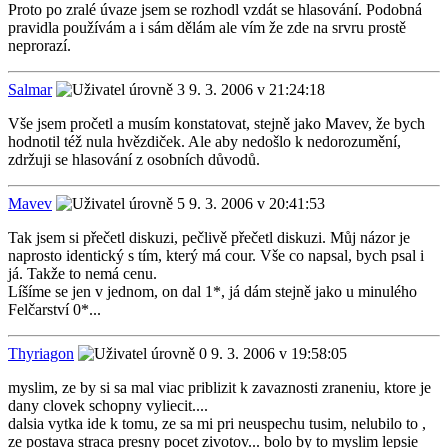
Proto po zralé úvaze jsem se rozhodl vzdát se hlasování. Podobná
pravidla používám a i sám dělám ale vím že zde na srvru prostě
neprorazí.
Salmar
9. 3. 2006 v 21:24:18
Vše jsem pročetl a musím konstatovat, stejně jako Mavev, že bych
hodnotil též nula hvězdiček. Ale aby nedošlo k nedorozumění,
zdržuji se hlasování z osobních důvodů.
Mavev
9. 3. 2006 v 20:41:53
Tak jsem si přečetl diskuzi, pečlivě přečetl diskuzi. Můj názor je
naprosto identický s tím, který má cour. Vše co napsal, bych psal i
já. Takže to nemá cenu.
Líšíme se jen v jednom, on dal 1*, já dám stejně jako u minulého
Felčarství 0*...
Thyriagon
9. 3. 2006 v 19:58:05
myslim, ze by si sa mal viac priblizit k zavaznosti zraneniu, ktore je
dany clovek schopny vyliecit....
dalsia vytka ide k tomu, ze sa mi pri neuspechu tusim, nelubilo to ,
ze postava straca presny pocet zivotov... bolo by to myslim lepsie