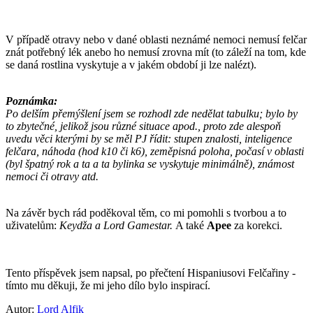
V případě otravy nebo v dané oblasti neznámé nemoci nemusí felčar
znát potřebný lék anebo ho nemusí zrovna mít (to záleží na tom, kde
se daná rostlina vyskytuje a v jakém období ji lze nalézt).
Poznámka:
Po delším přemýšlení jsem se rozhodl zde nedělat tabulku; bylo by
to zbytečné, jelikož jsou různé situace apod., proto zde alespoň
uvedu věci kterými by se měl PJ řídit: stupen znalosti, inteligence
felčara, náhoda (hod k10 či k6), zeměpisná poloha, počasí v oblasti
(byl špatný rok a ta a ta bylinka se vyskytuje minimálně), známost
nemoci či otravy atd.
Na závěr bych rád poděkoval těm, co mi pomohli s tvorbou a to
uživatelům:
Keydža a Lord Gamestar.
A také
Apee
za korekci.
Tento příspěvek jsem napsal, po přečtení Hispaniusovi Felčařiny -
tímto mu děkuji, že mi jeho dílo bylo inspirací.
Autor:
Lord Alfik