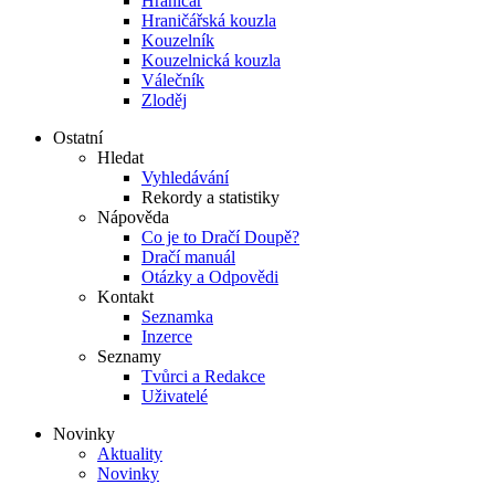
Hraničář
Hraničářská kouzla
Kouzelník
Kouzelnická kouzla
Válečník
Zloděj
Ostatní
Hledat
Vyhledávání
Rekordy a statistiky
Nápověda
Co je to Dračí Doupě?
Dračí manuál
Otázky a Odpovědi
Kontakt
Seznamka
Inzerce
Seznamy
Tvůrci a Redakce
Uživatelé
Novinky
Aktuality
Novinky