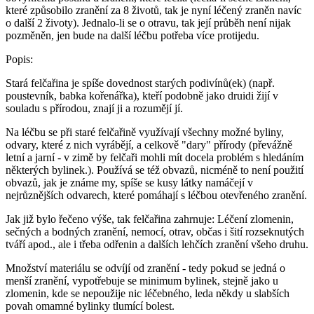
které způsobilo zranění za 8 životů, tak je nyní léčený zraněn navíc
o další 2 životy). Jednalo-li se o otravu, tak její průběh není nijak
pozměněn, jen bude na další léčbu potřeba více protijedu.
Popis:
Stará felčařina je spíše dovednost starých podivínů(ek) (např.
poustevník, babka kořenářka), kteří podobně jako druidi žijí v
souladu s přírodou, znají ji a rozumějí jí.
Na léčbu se při staré felčařině využívají všechny možné byliny,
odvary, které z nich vyrábějí, a celkově "dary" přírody (převážně
letní a jarní - v zimě by felčaři mohli mít docela problém s hledáním
některých bylinek.). Používá se též obvazů, nicméně to není použití
obvazů, jak je známe my, spíše se kusy látky namáčejí v
nejrůznějších odvarech, které pomáhají s léčbou otevřeného zranění.
Jak již bylo řečeno výše, tak felčařina zahrnuje: Léčení zlomenin,
sečných a bodných zranění, nemocí, otrav, občas i šití rozseknutých
tváří apod., ale i třeba odřenin a dalších lehčích zranění všeho druhu.
Množství materiálu se odvíjí od zranění - tedy pokud se jedná o
menší zranění, vypotřebuje se minimum bylinek, stejně jako u
zlomenin, kde se nepoužije nic léčebného, leda někdy u slabších
povah omamné bylinky tlumící bolest.