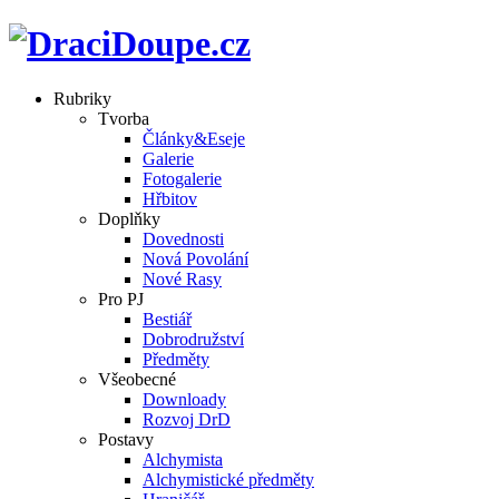
Rubriky
Tvorba
Články&Eseje
Galerie
Fotogalerie
Hřbitov
Doplňky
Dovednosti
Nová Povolání
Nové Rasy
Pro PJ
Bestiář
Dobrodružství
Předměty
Všeobecné
Downloady
Rozvoj DrD
Postavy
Alchymista
Alchymistické předměty