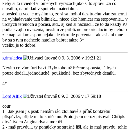
keby si to uviedol v lomenych vyrazoch(ako si to spravil,za co
chvalim, napriklad v spotrebe materialu...
a posledna vec je myslim to, ze si sa mohol tiez trochu viac zamerrat
na vyhladavanie tich biliniek... nieco ako hranicar ma stopovanie... v
urcitych terenoch a pocasi, atd.. aj ked si naznacil, ze to da kazdy PJ
podla svojho uvazenia, myslim ze priblizne pre orientaciu by nebolo
zle napisat tam aspon nejake tie okruhle percenta... ale asi ani mne
by sa s tym nechcelo natolko babrat takze 3*
vcelku je to dobre!
grimsladea
9. 3. 2006 v 19:21:21
Nevím co vám furt baví. Bylo toho už řečeno spousta, já bych
pouze dodal...jednoduché, použitelné, bez zbytečných detailů.
4*
Lord Alfik
9. 3. 2006 v 17:59:18
cour
1 - Jak jsem již psal: nemám rád zlouhavé a příliš konkrétní
příspěvky, příjde mi to k ničemu. Proto jsem nerozepisoval: Chřipka
dtrvá týden Angína dva a mor tři.
2 - máš pravdu... ty pomůcky se strašně liší, ale jo máš pravdu, tohle