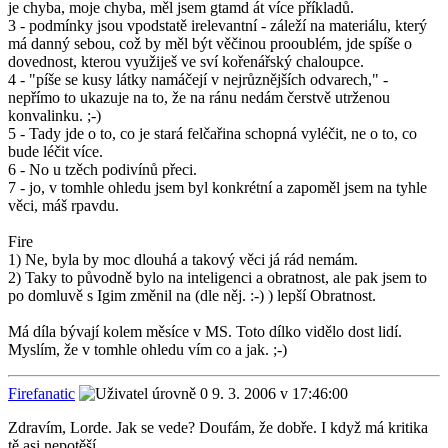
je chyba, moje chyba, měl jsem gtamd át více příkladů.
3 - podmínky jsou vpodstatě irelevantní - záleží na materiálu, který
má danný sebou, což by měl být věčinou prooublém, jde spíše o
dovednost, kterou využiješ ve sví kořenářský chaloupce.
4 - "píše se kusy látky namáčejí v nejrůznějších odvarech," -
nepřímo to ukazuje na to, že na ránu nedám čerstvě utrženou
konvalinku. ;-)
5 - Tady jde o to, co je stará felčařina schopná vyléčit, ne o to, co
bude léčit více.
6 - No u tzěch podivínů přeci.
7 - jo, v tomhle ohledu jsem byl konkrétní a zapoměl jsem na tyhle
věci, máš rpavdu.
Fire
1) Ne, byla by moc dlouhá a takový věci já rád nemám.
2) Taky to původně bylo na inteligenci a obratnost, ale pak jsem to
po domluvě s Igim změnil na (dle něj. :-) ) lepší Obratnost.
Má díla bývají kolem měsíce v MS. Toto dílko vidělo dost lidí.
Myslím, že v tomhle ohledu vím co a jak. ;-)
Firefanatic
9. 3. 2006 v 17:46:00
Zdravím, Lorde. Jak se vede? Doufám, že dobře. I když má kritika
tě asi nepotěší…