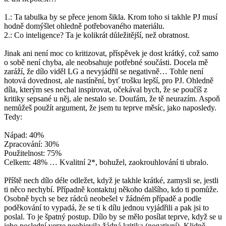
1.: Ta tabulka by se přece jenom šikla. Krom toho si takhle PJ musí
hodně domýšlet ohledně potřebovaného materiálu.
2.: Co inteligence? Ta je kolikrát důležitější, než obratnost.
Jinak ani není moc co kritizovat, příspěvek je dost krátký, což samo
o sobě není chyba, ale neobsahuje potřebné součásti. Docela mě
zaráží, že dílo viděl LG a nevyjádřil se negativně… Tohle není
hotová dovednost, ale nastínění, byť trošku lepší, pro PJ. Ohledně
díla, kterým ses nechal inspirovat, očekával bych, že se poučíš z
kritiky sepsané u něj, ale nestalo se. Doufám, že tě neurazím. Aspoň
nemůžeš použít argument, že jsem tu teprve měsíc, jako naposledy.
Tedy:
Nápad: 40%
Zpracování: 30%
Použitelnost: 75%
Celkem: 48% … Kvalitní 2*, bohužel, zaokrouhlování ti ubralo.
Příště nech dílo déle odležet, když je takhle krátké, zamysli se, jestli
ti něco nechybí. Případně kontaktuj někoho dalšího, kdo ti pomůže.
Osobně bych se bez rádců neobešel v žádném případě a podle
poděkování to vypadá, že se ti k dílu jednou vyjádřili a pak jsi to
poslal. To je špatný postup. Dílo by se mělo posílat teprve, když se u
jeho poslední verze neobjevila žádná kritika (negativní). Klidně