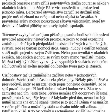
prostředí omezuje snahy příliš pohyblivých družin courat se někde v
okolních lesích a umožňuje PJ se víc soustředit na prokreslení
jednoho místa. Barbarské obyvatelstvo zaručí, že družině snáz
projde nošení zbraní na veřejnosti nebo nějaká ta šarvátka. A
pravidelné arény mohou poskytnout zábavu válečníkům, které by
detektivně ladění příběhy nemusely úplně uspokojit.
Totemové zvyky barbarů jsou pěkně popsané a hodí se k dokreslení
mystické atmosféry některých prostor. Ačkoliv to není explicitně
zmíněno, určitě bych předpokládal existenci různých zakouřených
svatyní, kde se barbaři pomocí drog, tance, hudby a dalších technik
snaží najít spojení se svým Zvířetem. Nebo poustevníků v okolních
skalách, hledajících jednotu se svými bohy mimo "nečisté" město.
Možná i nějaký klášter, vytesaný ve vyprahlých skalách, ve kterém
sídlí uctívači nějakého nepříliš oblíbeného tvora jako je Rarach.
Cizí postavy (ať už zmíněné na začátku nebo v jednotlivých
dobrodružstvích) mě občas docela překvapily. Někdy působí živě a
přesvědčivě, jindy se mi zdá jejich popis poněkud černobílý. To je
spíš poznámka pro PJ kteří dobrodružství budou vést. Zkuste se
zamyslet nad tím, jestli třeba Stýska nemůže být doopravdy šťastná,
prostě proto že se jí žije lépe než kdykoliv před tím, nemusí to být
nutně naivita (na druhé straně, takhle je to jediná Dáma v nesnázích
v celém příběhu a možná by stálo za úvahu tuhle roli zdůraznit, i
když je to klišé. Kdo by odmítl ji zachraňovat, zvlášť je-li družina