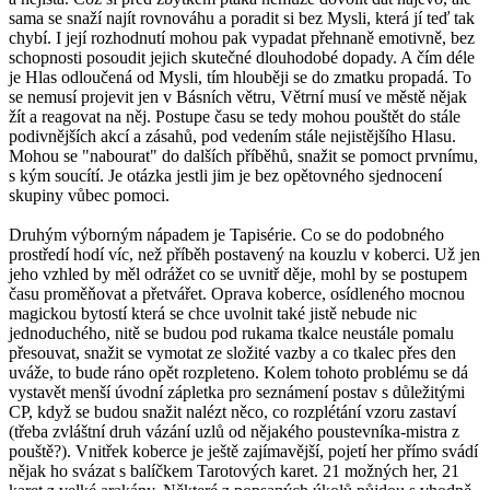
sama se snaží najít rovnováhu a poradit si bez Mysli, která jí teď tak
chybí. I její rozhodnutí mohou pak vypadat přehnaně emotivně, bez
schopnosti posoudit jejich skutečné dlouhodobé dopady. A čím déle
je Hlas odloučená od Mysli, tím hlouběji se do zmatku propadá. To
se nemusí projevit jen v Básních větru, Větrní musí ve městě nějak
žít a reagovat na něj. Postupe času se tedy mohou pouštět do stále
podivnějších akcí a zásahů, pod vedením stále nejistějšího Hlasu.
Mohou se "nabourat" do dalších příběhů, snažit se pomoct prvnímu,
s kým soucítí. Je otázka jestli jim je bez opětovného sjednocení
skupiny vůbec pomoci.
Druhým výborným nápadem je Tapisérie. Co se do podobného
prostředí hodí víc, než příběh postavený na kouzlu v koberci. Už jen
jeho vzhled by měl odrážet co se uvnitř děje, mohl by se postupem
času proměňovat a přetvářet. Oprava koberce, osídleného mocnou
magickou bytostí která se chce uvolnit také jistě nebude nic
jednoduchého, nitě se budou pod rukama tkalce neustále pomalu
přesouvat, snažit se vymotat ze složité vazby a co tkalec přes den
uváže, to bude ráno opět rozpleteno. Kolem tohoto problému se dá
vystavět menší úvodní zápletka pro seznámení postav s důležitými
CP, když se budou snažit nalézt něco, co rozplétání vzoru zastaví
(třeba zvláštní druh vázání uzlů od nějakého poustevníka-mistra z
pouště?). Vnitřek koberce je ještě zajímavější, pojetí her přímo svádí
nějak ho svázat s balíčkem Tarotových karet. 21 možných her, 21