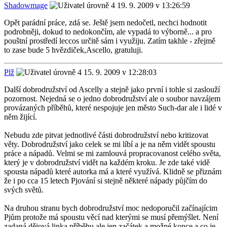
Shadowmage
19. 9. 2009 v 13:26:59
Opět parádní práce, zdá se. Ještě jsem nedočetl, nechci hodnotit
podrobněji, dokud to nedokončím, ale vypadá to výborně... a pro
pouštní prostředí leccos určitě sám i využiju. Zatím takhle - zřejmě
to zase bude 5 hvězdiček,Ascello, gratuluji.
Plž
15. 9. 2009 v 12:28:03
Další dobrodružství od Ascelly a stejně jako první i tohle si zaslouží
pozornost. Nejedná se o jedno dobrodružství ale o soubor navzájem
provázaných příběhů, které nespojuje jen město Such-dar ale i lidé v
něm žijící.
Nebudu zde pitvat jednotlivé části dobrodružství nebo kritizovat
věty. Dobrodružství jako celek se mi líbí a je na něm vidět spoustu
práce a nápadů. Velmi se mi zamlouvá propracovanost celého světa,
který je v dobrodružství vidět na každém kroku. Je zde také vidě
spousta nápadů které autorka má a které využívá. Klidně se přiznám
že i po cca 15 letech Pjování si stejně některé nápady půjčím do
svých světů.
Na druhou stranu bych dobrodružství moc nedoporučil začínajícim
Pjům protože má spoustu věcí nad kterými se musí přemýšlet. Není
zadaná dějová linka příběhu ale jen začátek a možné konce a co je