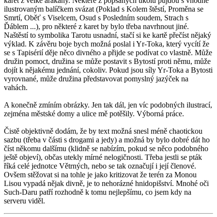
karet z velké arakány. Některé z popsaných úkolů půjdou s vhodně
ilustrovaným balíčkem svázat (Poklad s Kolem štěstí, Proměna se
Smrtí, Oběť s Viselcem, Osud s Posledním soudem, Strach s
Ďáblem ...), pro některé z karet by bylo třeba navrhnout jiné.
Naštěstí to symbolika Tarotu usnadní, stačí si ke kartě přečíst nějaký
výklad. K závěru boje bych možná poslal i Yr-Toka, který vycítí že
se s Tapisérií děje něco divného a přijde se podívat co vlastně. Může
družin pomoct, družina se může postavit s Bytostí proti němu, může
dojít k nějakému jednání, cokoliv. Pokud jsou síly Yr-Toka a Bytosti
vyrovnané, může družina představovat pomyslný jazýček na
vahách.
A konečně zmíním obrázky. Jen tak dál, jen víc podobných ilustrací,
zejména městské domy a ulice mě potěšily. Výborná práce.
Čistě objektivně dodám, že by text možná snesl méně chaotickou
sazbu (třeba v části s drogami a jedy) a možná by bylo dobré dát ho
číst někomu dalšímu (klidně se nabízím, pokud se něco podobného
ještě objeví), občas utekly mírné nelogičnosti. Třeba jestli se pták
říká celé jednotce Větrných, nebo se tak označují i její členové.
Ovšem stěžovat si na tohle je jako kritizovat že terén za Monou
Lisou vypadá nějak divně, je to nehorázné hnidopišství. Mnohé oči
Such-Daru patří rozhodně k tomu nejlepšímu, co jsem kdy na
serveru viděl.