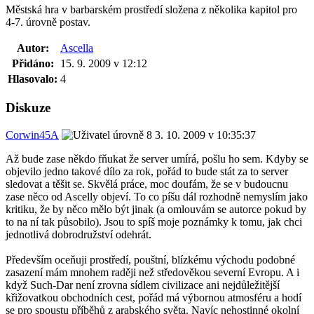
Městská hra v barbarském prostředí složena z několika kapitol pro
4-7. úrovně postav.
Autor:
Ascella
Přidáno:
15. 9. 2009 v 12:12
Hlasovalo:
4
Diskuze
Corwin45A
3. 10. 2009 v 10:35:37
Až bude zase někdo fňukat že server umírá, pošlu ho sem. Kdyby se
objevilo jedno takové dílo za rok, pořád to bude stát za to server
sledovat a těšit se. Skvělá práce, moc doufám, že se v budoucnu
zase něco od Ascelly objeví. To co píšu dál rozhodně nemyslím jako
kritiku, že by něco mělo být jinak (a omlouvám se autorce pokud by
to na ní tak působilo). Jsou to spíš moje poznámky k tomu, jak chci
jednotlivá dobrodružství odehrát.
Především oceňuji prostředí, pouštní, blízkému východu podobné
zasazení mám mnohem raději než středověkou severní Evropu. A i
když Such-Dar není zrovna sídlem civilizace ani nejdůležitější
křižovatkou obchodních cest, pořád má výbornou atmosféru a hodí
se pro spoustu příběhů z arabského světa. Navíc nehostinné okolní