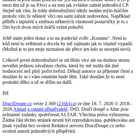
mezi tím už je na PJovi a na tom jak zvládne zahrát jednotlivá CP.
Stejně tak vím, že tohle dobrodružství nikdy nedám mým hráčům
protože vím že některé věci oni sami zahrát nedovedou. Například
příběh s tapisérií a změnou některých vlastností postavičky je to s
čím bych dvou mých hráčů velmi pohořel.
Ještě mám jeden dotaz a to na jezdecké zvíře „Koramu“. Není to
kůň není to velbloud a docela by mě zajímalo jak to vlastně vypadá.
(Možná je to jen moje neznalost ale přece jen kdo se nezeptá neví).
Celkově první dobrodružství se mi líbilo více ale na druhou stranu
nevidím jedinou závažnou chybu, která by mě nutila dát jiné
hodnocení než plný počet hvězd. Děkuji autorce za příjemné čtení a
doufám že se i vám ostatním bude líbit. Také doufám že to není
poslední dílko a už se těším na další.
Plž
DraciDoupe.cz
verze 2.369 (
216b1ca
) ze dne 18. 7. 2026 © 2018–
2026
Almad
a ostatní přispěvatelé
. DrD, Dračí doupě a Altar jsou
ochranné známky společnosti ALTAR. Všechna práva vyhrazena.
Žádná část těchto stránek nesmí být reprodukována, publikována ani
jinak využita bez svolení Redakce serveru DraciDoupe.cz nebo
svolení autorů jednotlivých příspěvků.