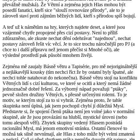
převážně mužská). Že Větrní a zejména jejich Hlas mohou být
posedlí fanatici, kteří sice "slouží rovnováze přírody", ale to je
zároveň staví proti zájmům běžných lidí, kteří s přírodou spíš bojují.
A teď už k námětům na hry, kterých najdete deset, a které jsou
vzájemně chytře propojené přes cizí postavy. Není to příliš
zdůrazněno, ale zkuste nechat dění odehrávat "najednou", nechat
postavy zároveň řešit víc věcí. Je to sice trochu náročnější pro PJ (a
chce to i další přípravu než jenom přečíst si Mnohé oči), ale
výsledné prostředí pak působí mnohem živěji.
Zejména mě zaujaly Básně větru a Tapisérie, pro mě nejoriginálnější
a nejlákavější kousky (tím nechci říct že by ostatní byly špatné, ale
nechci tohle natahovat do nekonečna). Básně větru stojí na konfliktu
Větrných lidí s cizí kulturou, ve které se ocitli a který nemá žádné
jednoznačně dobré řešení. Za výborný nápad považuji "ptáky",
pevně složen družiny Větných, s přesně určenými rolemi. To je
motiv, se kterým stojí za to si vyhrát. Zejména proto, že tahle
skupinka není úplná, jak jsem pochopil chybí jí důležitá Mysl.
Představte si, že spojení členů ptáka není jen volné jako v normální
skupině, ale že jsou provázáni na hlubší, mystické úrovni (nebo
tomu alespoň věří). Zbytek skupiny vedený Hlasem postrádá
racionální Mysl, má jenom emotivní stránku. Ostatní členové to
možná tak silně nevnímají, ale Hlas z toho může být velmi zmatená
a nejistá. Což si před zbytkem ptáka nemůže dovolit dát najevo, ale