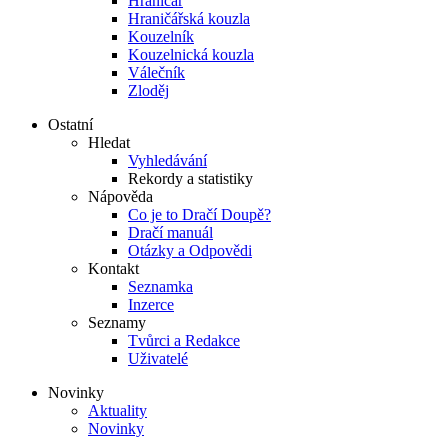
Hraničář
Hraničářská kouzla
Kouzelník
Kouzelnická kouzla
Válečník
Zloděj
Ostatní
Hledat
Vyhledávání
Rekordy a statistiky
Nápověda
Co je to Dračí Doupě?
Dračí manuál
Otázky a Odpovědi
Kontakt
Seznamka
Inzerce
Seznamy
Tvůrci a Redakce
Uživatelé
Novinky
Aktuality
Novinky