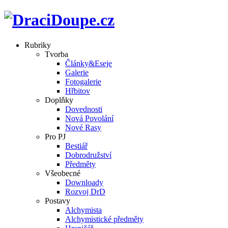
Rubriky
Tvorba
Články&Eseje
Galerie
Fotogalerie
Hřbitov
Doplňky
Dovednosti
Nová Povolání
Nové Rasy
Pro PJ
Bestiář
Dobrodružství
Předměty
Všeobecné
Downloady
Rozvoj DrD
Postavy
Alchymista
Alchymistické předměty