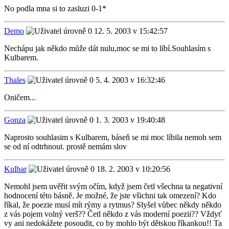
No podla mna si to zasluzi 0-1*
Demo
12. 5. 2003 v 15:42:57
Nechápu jak někdo může dát nulu,moc se mi to líbí.Souhlasím s
Kulbarem.
Thales
5. 4. 2003 v 16:32:46
Oničem...
Gonza
1. 3. 2003 v 19:40:48
Naprosto souhlasim s Kulbarem, báseň se mi moc líbila nemoh sem
se od ní odtrhnout. prostě nemám slov
Kulbar
18. 2. 2003 v 10:20:56
Nemohl jsem uvěřit svým očím, když jsem četl všechna ta negativní
hodnocení této básně. Je možné, že jste všichni tak omezení? Kdo
říkal, že poezie musí mít rýmy a rytmus? Slyšel vůbec někdy někdo
z vás pojem volný verš?? Četl někdo z vás moderní poezii?? Vždyť
vy ani nedokážete posoudit, co by mohlo být dětskou říkankou!! Ta