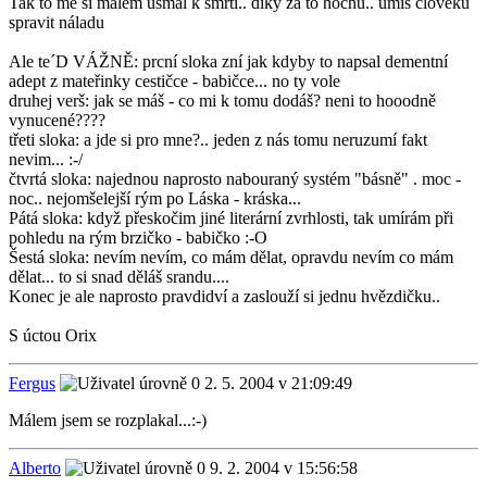
Tak to mě si málem usmál k smrti.. díky za to hochu.. umíš člověku
spravit náladu
Ale te´D VÁŽNĚ: prcní sloka zní jak kdyby to napsal dementní
adept z mateřinky cestičce - babičce... no ty vole
druhej verš: jak se máš - co mi k tomu dodáš? neni to hooodně
vynucené????
třeti sloka: a jde si pro mne?.. jeden z nás tomu neruzumí fakt
nevim... :-/
čtvrtá sloka: najednou naprosto nabouraný systém "básně" . moc -
noc.. nejomšelejší rým po Láska - kráska...
Pátá sloka: když přeskočim jiné literární zvrhlosti, tak umírám při
pohledu na rým brzičko - babičko :-O
Šestá sloka: nevím nevím, co mám dělat, opravdu nevím co mám
dělat... to si snad děláš srandu....
Konec je ale naprosto pravdidví a zaslouží si jednu hvězdičku..
S úctou Orix
Fergus
2. 5. 2004 v 21:09:49
Málem jsem se rozplakal...:-)
Alberto
9. 2. 2004 v 15:56:58