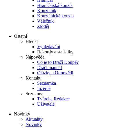
Hraničář
Hraničářská kouzla
Kouzelník
Kouzelnická kouzla
Válečník
Zloděj
Ostatní
Hledat
Vyhledávání
Rekordy a statistiky
Nápověda
Co je to Dračí Doupě?
Dračí manuál
Otázky a Odpovědi
Kontakt
Seznamka
Inzerce
Seznamy
Tvůrci a Redakce
Uživatelé
Novinky
Aktuality
Novinky