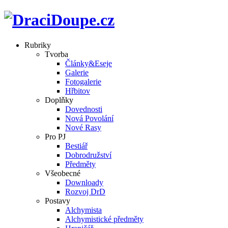
Rubriky
Tvorba
Články&Eseje
Galerie
Fotogalerie
Hřbitov
Doplňky
Dovednosti
Nová Povolání
Nové Rasy
Pro PJ
Bestiář
Dobrodružství
Předměty
Všeobecné
Downloady
Rozvoj DrD
Postavy
Alchymista
Alchymistické předměty