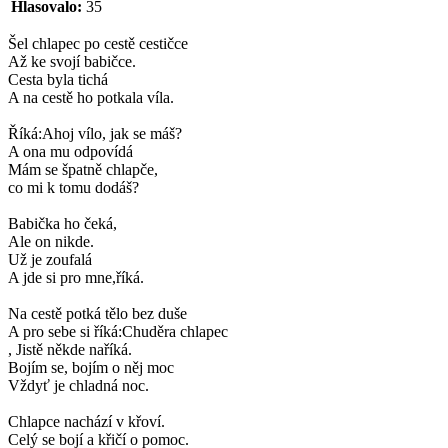
Hlasovalo:
35
Šel chlapec po cestě cestičce
Až ke svojí babičce.
Cesta byla tichá
A na cestě ho potkala víla.
Říká:Ahoj vílo, jak se máš?
A ona mu odpovídá
Mám se špatně chlapče,
co mi k tomu dodáš?
Babička ho čeká,
Ale on nikde.
Už je zoufalá
A jde si pro mne,říká.
Na cestě potká tělo bez duše
A pro sebe si říká:Chuděra chlapec
, Jistě někde naříká.
Bojím se, bojím o něj moc
Vždyť je chladná noc.
Chlapce nachází v křoví.
Celý se bojí a křičí o pomoc.