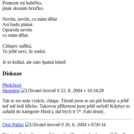
Pomozte mi babičko,
jinak skonám brzičko.
Nevím, nevím, co mám dělat
Asi budu plakat.
Opravdu nevím
co mám dělat.
Chlapec naříká,
To ještě neví, že umírá.
Je to krátká, ale zato špatná báseň
Diskuze
Předchozí
Skorpion
22. 8. 2004 v 10:34:28
Tak to ses teda vytách, chlape. Tlemil jsem se asi půl hodiny a ještě
teď mě bolí břicho. Takovou příšernost jsem ještě nečetl! Kdybys to
zařadil do kategorie Hlod:), dal bych ti 5*. Fakt drsný.
Orix Patlax
26. 6. 2004 v 8:50:34