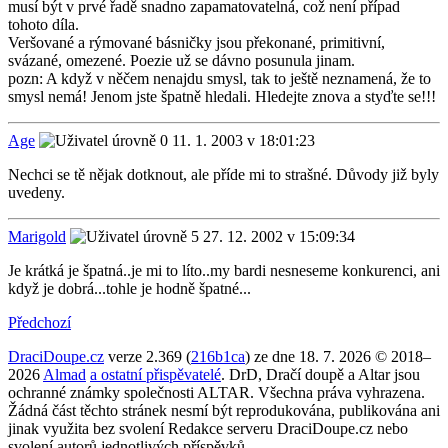
musí být v prvé řadě snadno zapamatovatelná, což není případ
tohoto díla.
Veršované a rýmované básničky jsou překonané, primitivní,
svázané, omezené. Poezie už se dávno posunula jinam.
pozn: A když v něčem nenajdu smysl, tak to ještě neznamená, že to
smysl nemá! Jenom jste špatně hledali. Hledejte znova a styďte se!!!
Age
11. 1. 2003 v 18:01:23
Nechci se tě nějak dotknout, ale příde mi to strašné. Důvody již byly
uvedeny.
Marigold
27. 12. 2002 v 15:09:34
Je krátká je špatná..je mi to líto..my bardi nesneseme konkurenci, ani
když je dobrá...tohle je hodně špatné...
Předchozí
DraciDoupe.cz
verze 2.369 (
216b1ca
) ze dne 18. 7. 2026 © 2018–
2026
Almad
a ostatní přispěvatelé
. DrD, Dračí doupě a Altar jsou
ochranné známky společnosti ALTAR. Všechna práva vyhrazena.
Žádná část těchto stránek nesmí být reprodukována, publikována ani
jinak využita bez svolení Redakce serveru DraciDoupe.cz nebo
svolení autorů jednotlivých příspěvků.