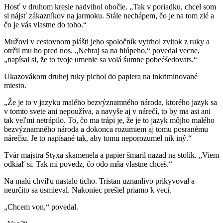
Hosť v druhom kresle nadvihol obočie. „Tak v poriadku, chcel som
si nájsť zákazníkov na jarmoku. Stále nechápem, čo je na tom zlé a
čo je vás vlastne do toho.“
Mužovi v cestovnom plášti jeho spoločník vytrhol zvitok z ruky a
otrčil mu ho pred nos. „Nehraj sa na hlúpeho,“ povedal vecne,
„napísal si, že to tvoje umenie sa volá śumne pobeéśedovats.“
Ukazovákom druhej ruky pichol do papiera na inkriminované
miesto.
„Že je to v jazyku malého bezvýznamného národa, ktorého jazyk sa
v tomto svete ani nepoužíva, a navyše aj v nárečí, to by ma asi ani
tak veľmi netrápilo. To, čo ma trápi je, že je to jazyk môjho malého
bezvýznamného národa a dokonca rozumiem aj tomu posranému
nárečiu. Je to napísané tak, aby tomu neporozumel nik iný.“
Tvár majstra Styxa skamenela a papier šmaril nazad na stolík. „Viem
odkiaľ si. Tak mi povedz, čo odo mňa vlastne chceš.“
Na malú chvíľu nastalo ticho. Tristan uznanlivo prikyvoval a
neurčito sa usmieval. Nakoniec prešiel priamo k veci.
„Chcem von,“ povedal.