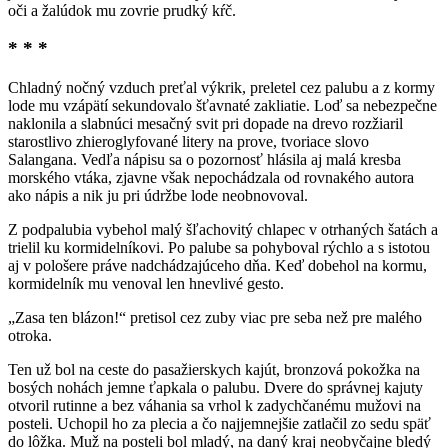
oči a žalúdok mu zovrie prudký kŕč.
* * *
Chladný nočný vzduch preťal výkrik, preletel cez palubu a z kormy
lode mu vzápätí sekundovalo šťavnaté zakliatie. Loď sa nebezpečne
naklonila a slabnúci mesačný svit pri dopade na drevo rozžiaril
starostlivo zhieroglyfované litery na prove, tvoriace slovo
Salangana. Vedľa nápisu sa o pozornosť hlásila aj malá kresba
morského vtáka, zjavne však nepochádzala od rovnakého autora
ako nápis a nik ju pri údržbe lode neobnovoval.
Z podpalubia vybehol malý šľachovitý chlapec v otrhaných šatách a
trielil ku kormidelníkovi. Po palube sa pohyboval rýchlo a s istotou
aj v pološere práve nadchádzajúceho dňa. Keď dobehol na kormu,
kormidelník mu venoval len hnevlivé gesto.
„Zasa ten blázon!“ pretisol cez zuby viac pre seba než pre malého
otroka.
Ten už bol na ceste do pasažierskych kajút, bronzová pokožka na
bosých nohách jemne ťapkala o palubu. Dvere do správnej kajuty
otvoril rutinne a bez váhania sa vrhol k zadychčanému mužovi na
posteli. Uchopil ho za plecia a čo najjemnejšie zatlačil zo sedu späť
do lôžka. Muž na posteli bol mladý, na daný kraj neobyčajne bledý