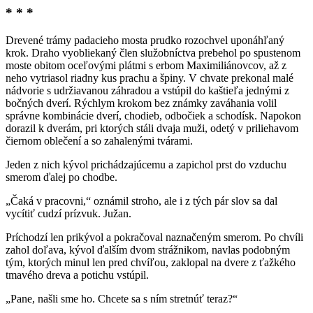
* * *
Drevené trámy padacieho mosta prudko rozochvel uponáhľaný
krok. Draho vyobliekaný člen služobníctva prebehol po spustenom
moste obitom oceľovými plátmi s erbom Maximiliánovcov, až z
neho vytriasol riadny kus prachu a špiny. V chvate prekonal malé
nádvorie s udržiavanou záhradou a vstúpil do kaštieľa jednými z
bočných dverí. Rýchlym krokom bez známky zaváhania volil
správne kombinácie dverí, chodieb, odbočiek a schodísk. Napokon
dorazil k dverám, pri ktorých stáli dvaja muži, odetý v priliehavom
čiernom oblečení a so zahalenými tvárami.
Jeden z nich kývol prichádzajúcemu a zapichol prst do vzduchu
smerom ďalej po chodbe.
„Čaká v pracovni,“ oznámil stroho, ale i z tých pár slov sa dal
vycítiť cudzí prízvuk. Južan.
Príchodzí len prikývol a pokračoval naznačeným smerom. Po chvíli
zahol doľava, kývol ďalším dvom strážnikom, navlas podobným
tým, ktorých minul len pred chvíľou, zaklopal na dvere z ťažkého
tmavého dreva a potichu vstúpil.
„Pane, našli sme ho. Chcete sa s ním stretnúť teraz?“