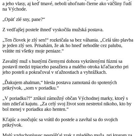
a jeho vlasy, aj keď tmavé, neboli uhoľnato čierne ako väčšiny ľudí
na Východe.
„Opäť zlé sny, pane?“
Z vedľajšej postele ihneď vyskočila mužská postava.
„Ten človek je zlý sen!“ rozkričala sa bez váhania. „Celá táto plavba
je jeden zlý sen. Prisahám, že ak ho hneď nehodíte cez palubu,
vrátite mi všetky moje peniaze.“
Zavalitý muž s hustými čiernymi dohora vykrútenými fúzmi sa
postavil medzi trpiaceho pasažiera a malého otroka kľačiaceho pri
jeho posteli a pokračoval v sťažnostiach a vyhrážkach.
„Ďakujem ahalman,“ hlesla postava zamotaná do spotených
prikrývok, „som v poriadku.“
„V poriadku?!“ zrúkol zámožný občan Východnej marky, ktorý s
nim zdieľal kajutu. „Za celý svoj život som nestretol nikoho, kto by
bol menej v poriadku ako henten.“
Kľajúc a osočujúc sa vrátil do postele a zavŕtal sa do svojich
prikrývok.
Malý vzduchoplavec nespúšťal zrak z mladého muža, pri ktorom za