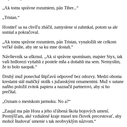
„Ak tomu správne rozumiem, pán Tiber...“
„Tristan.“
Hostiteľ sa na chvíľu zháčil, zamyslene si zahmkal, potom sa ale
usmial a pokračoval.
„Ak tomu správne rozumiem, pán Tristan, vynaložili ste celkom
veľké úsilie, aby ste sa ku mne dostali.“
Návštevník sa uškrnul. „Ak si správne spomínam, majster Styx, tak
vaši hrdlorezi vytiahli z postele mňa a dotiahli ma sem. Nemyslím,
že to bolo naopak.“
Druhý muž ponechal štipľavú odpoveď bez odozvy. Medzi oboma
kreslami stál maličký stolík s južanskými ornamentmi. Muž v sutane
naňho položil zvitok papiera a naznačil partnerovi, aby si ho
prečítal.
„Oznam o mestskom jarmoku. No a?“
„Zaujal ma pán Hora a jeho sľúbená škola bojových umení.
Premýšľam, aké vzdialené kraje musel ten človek precestovať, aby
mohol študovať umenie s tak neobvyklým názvom.“