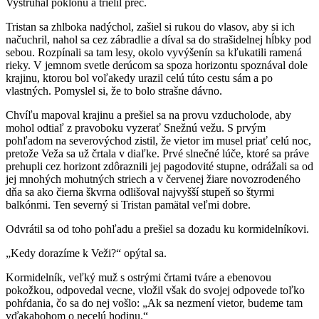
Vystrúhal poklonu a trielil preč.
Tristan sa zhlboka nadýchol, zašiel si rukou do vlasov, aby si ich
načuchril, nahol sa cez zábradlie a díval sa do strašidelnej hĺbky pod
sebou. Rozpínali sa tam lesy, okolo vyvýšenín sa kľukatili ramená
rieky. V jemnom svetle derúcom sa spoza horizontu spoznával dole
krajinu, ktorou bol voľakedy urazil celú túto cestu sám a po
vlastných. Pomyslel si, že to bolo strašne dávno.
Chvíľu mapoval krajinu a prešiel sa na provu vzducholode, aby
mohol odtiaľ z pravoboku vyzerať Snežnú vežu. S prvým
pohľadom na severovýchod zistil, že vietor im musel priať celú noc,
pretože Veža sa už črtala v diaľke. Prvé slnečné lúče, ktoré sa práve
prehupli cez horizont zdôraznili jej pagodovité stupne, odrážali sa od
jej mnohých mohutných striech a v červenej žiare novozrodeného
dňa sa ako čierna škvrna odlišoval najvyšší stupeň so štyrmi
balkónmi. Ten severný si Tristan pamätal veľmi dobre.
Odvrátil sa od toho pohľadu a prešiel sa dozadu ku kormidelníkovi.
„Kedy dorazíme k Veži?“ opýtal sa.
Kormidelník, veľký muž s ostrými črtami tváre a ebenovou
pokožkou, odpovedal vecne, vložil však do svojej odpovede toľko
pohŕdania, čo sa do nej vošlo: „Ak sa nezmení vietor, budeme tam
vďakabohom o necelú hodinu.“