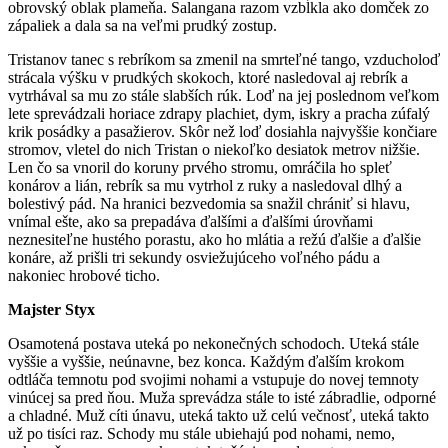
obrovský oblak plameňa. Salangana razom vzbĺkla ako domček zo
zápaliek a dala sa na veľmi prudký zostup.
Tristanov tanec s rebríkom sa zmenil na smrteľné tango, vzducholoď
strácala výšku v prudkých skokoch, ktoré nasledoval aj rebrík a
vytrhával sa mu zo stále slabších rúk. Loď na jej poslednom veľkom
lete sprevádzali horiace zdrapy plachiet, dym, iskry a pracha zúfalý
krik posádky a pasažierov. Skôr než loď dosiahla najvyššie končiare
stromov, vletel do nich Tristan o niekoľko desiatok metrov nižšie.
Len čo sa vnoril do koruny prvého stromu, omráčila ho spleť
konárov a lián, rebrík sa mu vytrhol z ruky a nasledoval dlhý a
bolestivý pád. Na hranici bezvedomia sa snažil chrániť si hlavu,
vnímal ešte, ako sa prepadáva ďalšími a ďalšími úrovňami
neznesiteľne hustého porastu, ako ho mlátia a režú ďalšie a ďalšie
konáre, až prišli tri sekundy osviežujúceho voľného pádu a
nakoniec hrobové ticho.
Majster Styx
Osamotená postava uteká po nekonečných schodoch. Uteká stále
vyššie a vyššie, neúnavne, bez konca. Každým ďalším krokom
odtláča temnotu pod svojimi nohami a vstupuje do novej temnoty
vinúcej sa pred ňou. Muža sprevádza stále to isté zábradlie, odporné
a chladné. Muž cíti únavu, uteká takto už celú večnosť, uteká takto
už po tisíci raz. Schody mu stále ubiehajú pod nohami, nemo,