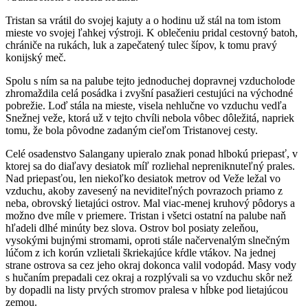
Tristan sa vrátil do svojej kajuty a o hodinu už stál na tom istom
mieste vo svojej ľahkej výstroji. K oblečeniu pridal cestovný batoh,
chrániče na rukách, luk a zapečatený tulec šípov, k tomu pravý
konijský meč.
Spolu s ním sa na palube tejto jednoduchej dopravnej vzducholode
zhromaždila celá posádka i zvyšní pasažieri cestujúci na východné
pobrežie. Loď stála na mieste, visela nehlučne vo vzduchu vedľa
Snežnej veže, ktorá už v tejto chvíli nebola vôbec dôležitá, napriek
tomu, že bola pôvodne zadaným cieľom Tristanovej cesty.
Celé osadenstvo Salangany upieralo znak ponad hlbokú priepasť, v
ktorej sa do diaľavy desiatok míľ rozliehal nepreniknuteľný prales.
Nad priepasťou, len niekoľko desiatok metrov od Veže ležal vo
vzduchu, akoby zavesený na neviditeľných povrazoch priamo z
neba, obrovský lietajúci ostrov. Mal viac-menej kruhový pôdorys a
možno dve míle v priemere. Tristan i všetci ostatní na palube naň
hľadeli dlhé minúty bez slova. Ostrov bol posiaty zeleňou,
vysokými bujnými stromami, oproti stále načervenalým slnečným
lúčom z ich korún vzlietali škriekajúce kŕdle vtákov. Na jednej
strane ostrova sa cez jeho okraj dokonca valil vodopád. Masy vody
s hučaním prepadali cez okraj a rozplývali sa vo vzduchu skôr než
by dopadli na listy prvých stromov pralesa v hĺbke pod lietajúcou
zemou.