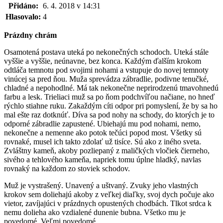
Přidáno:
6. 4. 2018 v 14:31
Hlasovalo:
4
Prázdny chrám
Osamotená postava uteká po nekonečných schodoch. Uteká stále
vyššie a vyššie, neúnavne, bez konca. Každým ďalším krokom
odtláča temnotu pod svojimi nohami a vstupuje do novej temnoty
vinúcej sa pred ňou. Muža sprevádza zábradlie, podivne tenučké,
chladné a nepohodlné. Má tak nekonečne neprirodzenú tmavohnedú
farbu a lesk. Trieliaci muž sa po ňom podchvíľou načiane, no hneď
rýchlo stiahne ruku. Zakaždým cíti odpor pri pomyslení, že by sa ho
mal ešte raz dotknúť. Díva sa pod nohy na schody, do ktorých je to
odporné zábradlie zapustené. Ubiehajú mu pod nohami, nemo,
nekonečne a nemenne ako potok tečúci popod most. Všetky sú
rovnaké, musel ich takto zdolať už tisíce. Sú ako z iného sveta.
Zvláštny kameň, akoby pozliepaný z maličkých vločiek čierneho,
sivého a tehlového kameňa, napriek tomu úplne hladký, navlas
rovnaký na každom zo stoviek schodov.
Muž je vystrašený. Unavený a uštvaný. Zvuky jeho vlastných
krokov sem doliehajú akoby z veľkej diaľky, svoj dych počuje ako
vietor, zavíjajúci v prázdnych opustených chodbách. Tlkot srdca k
nemu dolieha ako vzdialené dunenie bubna. Všetko mu je
povedomé. Veľmi povedomé.