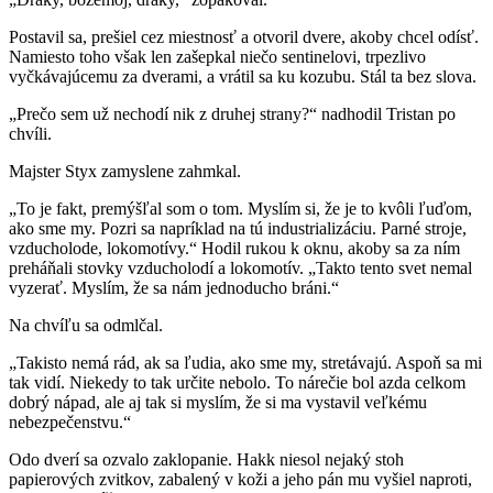
Postavil sa, prešiel cez miestnosť a otvoril dvere, akoby chcel odísť.
Namiesto toho však len zašepkal niečo sentinelovi, trpezlivo
vyčkávajúcemu za dverami, a vrátil sa ku kozubu. Stál ta bez slova.
„Prečo sem už nechodí nik z druhej strany?“ nadhodil Tristan po
chvíli.
Majster Styx zamyslene zahmkal.
„To je fakt, premýšľal som o tom. Myslím si, že je to kvôli ľuďom,
ako sme my. Pozri sa napríklad na tú industrializáciu. Parné stroje,
vzducholode, lokomotívy.“ Hodil rukou k oknu, akoby sa za ním
preháňali stovky vzducholodí a lokomotív. „Takto tento svet nemal
vyzerať. Myslím, že sa nám jednoducho bráni.“
Na chvíľu sa odmlčal.
„Takisto nemá rád, ak sa ľudia, ako sme my, stretávajú. Aspoň sa mi
tak vidí. Niekedy to tak určite nebolo. To nárečie bol azda celkom
dobrý nápad, ale aj tak si myslím, že si ma vystavil veľkému
nebezpečenstvu.“
Odo dverí sa ozvalo zaklopanie. Hakk niesol nejaký stoh
papierových zvitkov, zabalený v koži a jeho pán mu vyšiel naproti,