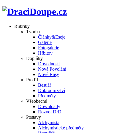
Rubriky
Tvorba
Články&Eseje
Galerie
Fotogalerie
Hřbitov
Doplňky
Dovednosti
Nová Povolání
Nové Rasy
Pro PJ
Bestiář
Dobrodružství
Předměty
Všeobecné
Downloady
Rozvoj DrD
Postavy
Alchymista
Alchymistické předměty