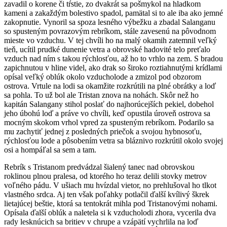
zavadil o korene či tŕstie, zo dvakrát sa pošmykol na hladkom
kameni a zakaždým bolestivo spadol, pamätal si to ale iba ako jemné
zakopnutie. Vynoril sa spoza lesného výbežku a zbadal Salanganu
so spusteným povrazovým rebríkom, stále zavesenú na pôvodnom
mieste vo vzduchu. V tej chvíli ho na malý okamih zatemnil veľký
tieň, ucítil prudké dunenie vetra a obrovské hadovité telo preťalo
vzduch nad ním s takou rýchlosťou, až ho to vrhlo na zem. S bradou
zapichnutou v hline videl, ako drak so široko roztiahnutými krídlami
opísal veľký oblúk okolo vzducholode a zmizol pod obzorom
ostrova. Vrtule na lodi sa okamžite rozkrútili na plné obrátky a loď
sa pohla. To už bol ale Tristan znova na nohách. Skôr než ho
kapitán Salangany stihol poslať do najhorúcejších pekiel, dobehol
jeho úbohú loď a práve vo chvíli, keď opustila úroveň ostrova sa
mocným skokom vrhol vpred za spusteným rebríkom. Podarilo sa
mu zachytiť jednej z posledných priečok a svojou hybnosoťu,
rýchlosťou lode a pôsobením vetra sa bláznivo rozkrútil okolo svojej
osi a hompáľal sa sem a tam.
Rebrík s Tristanom predvádzal šialený tanec nad obrovskou
roklinou plnou pralesa, od ktorého ho teraz delili stovky metrov
voľného pádu. V ušiach mu hvízdal vietor, no prehlušoval ho tlkot
vlastného srdca. Aj ten však poľahky potlačil ďalší kvílivý škrek
lietajúcej beštie, ktorá sa tentokrát mihla pod Tristanovými nohami.
Opísala ďalší oblúk a naletela si k vzducholodi zhora, vycerila dva
rady lesknúcich sa britiev v chrupe a vzápätí vychrlila na loď