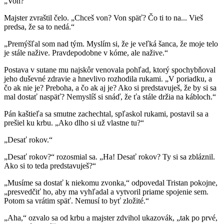
„Von?“
Majster zvraštil čelo. „Chceš von? Von späť? Čo ti to na... Vieš
predsa, že sa to nedá.“
„Premýšľal som nad tým. Myslím si, že je veľká šanca, že moje telo
je stále nažive. Pravdepodobne v kóme, ale nažive.“
Postava v sutane mu najskôr venovala pohľad, ktorý spochybňoval
jeho duševné zdravie a hnevlivo rozhodila rukami. „V poriadku, a
čo ak nie je? Preboha, a čo ak aj je? Ako si predstavuješ, že by si sa
mal dostať naspäť? Nemyslíš si snáď, že ťa stále držia na kábloch.“
Pán kaštieľa sa smutne zachechtal, spľaskol rukami, postavil sa a
prešiel ku krbu. „Ako dlho si už vlastne tu?“
„Desať rokov.“
„Desať rokov?“ rozosmial sa. „Ha! Desať rokov? Ty si sa zbláznil.
Ako si to teda predstavuješ?“
„Musíme sa dostať k niekomu zvonka,“ odpovedal Tristan pokojne,
„presvedčiť ho, aby ma vyhľadal a vytvoril priame spojenie sem.
Potom sa vrátim späť. Nemusí to byť zložité.“
„Aha,“ ozvalo sa od krbu a majster zdvihol ukazovák, „tak po prvé,