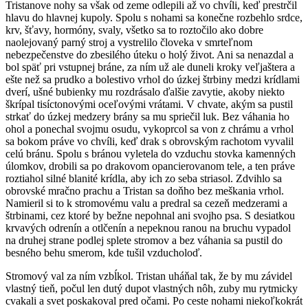
Tristanove nohy sa však od zeme odlepili až vo chvíli, keď prestrčil
hlavu do hlavnej kupoly. Spolu s nohami sa konečne rozbehlo srdce,
krv, šťavy, hormóny, svaly, všetko sa to roztočilo ako dobre
naolejovaný parný stroj a vystrelilo človeka v smrteľnom
nebezpečenstve do zbesilého úteku o holý život. Ani sa nenazdal a
bol späť pri vstupnej bráne, za ním už ale duneli kroky veľjaštera a
ešte než sa prudko a bolestivo vrhol do úzkej štrbiny medzi krídlami
dverí, ušné bubienky mu rozdrásalo ďalšie zavytie, akoby niekto
škrípal tisíctonovými oceľovými vrátami. V chvate, akým sa pustil
strkať do úzkej medzery brány sa mu spriečil luk. Bez váhania ho
ohol a ponechal svojmu osudu, vykoprcol sa von z chrámu a vrhol
sa bokom práve vo chvíli, keď drak s obrovským rachotom vyvalil
celú bránu. Spolu s bránou vyletela do vzduchu stovka kamenných
úlomkov, drobili sa po drakovom opancierovanom tele, a ten práve
roztiahol silné blanité krídla, aby ich zo seba striasol. Zdvihlo sa
obrovské mračno prachu a Tristan sa doňho bez meškania vrhol.
Namieril si to k stromovému valu a predral sa cezeň medzerami a
štrbinami, cez ktoré by bežne nepohnal ani svojho psa. S desiatkou
krvavých odrenín a otlčenín a nepeknou ranou na bruchu vypadol
na druhej strane podlej splete stromov a bez váhania sa pustil do
besného behu smerom, kde tušil vzducholoď.
Stromový val za ním vzbĺkol. Tristan uháňal tak, že by mu závidel
vlastný tieň, počul len dutý dupot vlastných nôh, zuby mu rytmicky
cvakali a svet poskakoval pred očami. Po ceste nohami niekoľkokrát