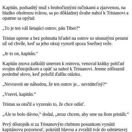
Kapitán, podsaditý muž s hrubočiznými ručiskami a zjazvenou, na
hladko oholenou tvárou, sa po dôkladnej úvahe nahol k Tristanovi a
opatrne sa opýtal:
„To je ten váš lietajúci ostrov, pán Tiber?“
Tristan uprene a bez pohnutia hľadel na ostrov so stisnutými perami
už od chvíle, keď sa jeho okraj vynoril spoza Snežnej veže.
„Je to on, kapitán.“
Kapitán znova zaškúlil smerom k ostrovu, venoval krátky pohľad
svojim dôstojníkom a opäť sa nahol k Tristanovi. Jemne zdôraznil
posledné slovo, keď položil ďalšiu otázku.
„Nevraveli ste náhodou, že ten ostrov je... neviditeľný?“
„Vravel, kapitán.“
Tristan sa otočil a vyzeralo to, že chce odísť.
„Ale to bolo dávno,“ dodal, „teraz chcem, aby sme na ňom pristáli.“
Prvý dôstojník si za Tristanovým chrbtom posunkom vynútil
kapitánovu pozornosť, pokrútil hlavou a zvraštil tvár do odmietavej