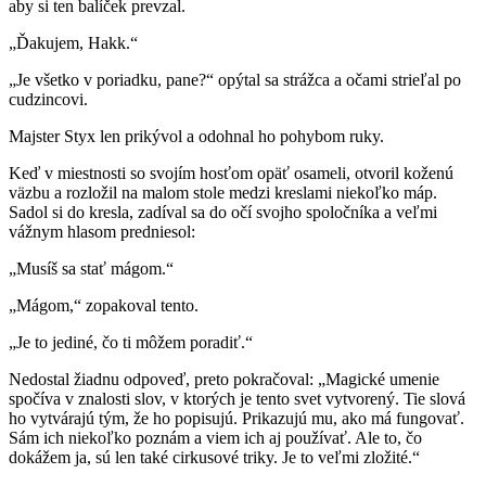
aby si ten balíček prevzal.
„Ďakujem, Hakk.“
„Je všetko v poriadku, pane?“ opýtal sa strážca a očami strieľal po
cudzincovi.
Majster Styx len prikývol a odohnal ho pohybom ruky.
Keď v miestnosti so svojím hosťom opäť osameli, otvoril koženú
väzbu a rozložil na malom stole medzi kreslami niekoľko máp.
Sadol si do kresla, zadíval sa do očí svojho spoločníka a veľmi
vážnym hlasom predniesol:
„Musíš sa stať mágom.“
„Mágom,“ zopakoval tento.
„Je to jediné, čo ti môžem poradiť.“
Nedostal žiadnu odpoveď, preto pokračoval: „Magické umenie
spočíva v znalosti slov, v ktorých je tento svet vytvorený. Tie slová
ho vytvárajú tým, že ho popisujú. Prikazujú mu, ako má fungovať.
Sám ich niekoľko poznám a viem ich aj používať. Ale to, čo
dokážem ja, sú len také cirkusové triky. Je to veľmi zložité.“