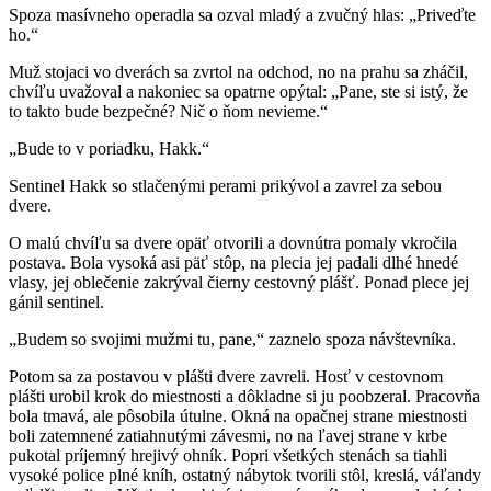
Spoza masívneho operadla sa ozval mladý a zvučný hlas: „Priveďte
ho.“
Muž stojaci vo dverách sa zvrtol na odchod, no na prahu sa zháčil,
chvíľu uvažoval a nakoniec sa opatrne opýtal: „Pane, ste si istý, že
to takto bude bezpečné? Nič o ňom nevieme.“
„Bude to v poriadku, Hakk.“
Sentinel Hakk so stlačenými perami prikývol a zavrel za sebou
dvere.
O malú chvíľu sa dvere opäť otvorili a dovnútra pomaly vkročila
postava. Bola vysoká asi päť stôp, na plecia jej padali dlhé hnedé
vlasy, jej oblečenie zakrýval čierny cestovný plášť. Ponad plece jej
gánil sentinel.
„Budem so svojimi mužmi tu, pane,“ zaznelo spoza návštevníka.
Potom sa za postavou v plášti dvere zavreli. Hosť v cestovnom
plášti urobil krok do miestnosti a dôkladne si ju poobzeral. Pracovňa
bola tmavá, ale pôsobila útulne. Okná na opačnej strane miestnosti
boli zatemnené zatiahnutými závesmi, no na ľavej strane v krbe
pukotal príjemný hrejivý ohník. Popri všetkých stenách sa tiahli
vysoké police plné kníh, ostatný nábytok tvorili stôl, kreslá, váľandy