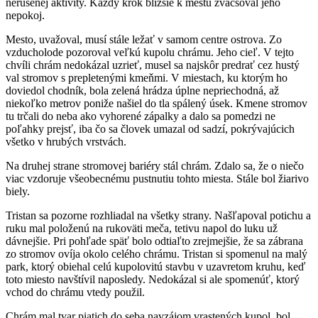
nerušenej aktivity. Každý krok bližšie k mestu zväčšoval jeho
nepokoj.
Mesto, uvažoval, musí stále ležať v samom centre ostrova. Zo
vzducholode pozoroval veľkú kupolu chrámu. Jeho cieľ. V tejto
chvíli chrám nedokázal uzrieť, musel sa najskôr predrať cez hustý
val stromov s prepletenými kmeňmi. V miestach, ku ktorým ho
doviedol chodník, bola zelená hrádza úplne nepriechodná, až
niekoľko metrov poniže našiel do tla spálený úsek. Kmene stromov
tu trčali do neba ako vyhorené zápalky a dalo sa pomedzi ne
poľahky prejsť, iba čo sa človek umazal od sadzí, pokrývajúcich
všetko v hrubých vrstvách.
Na druhej strane stromovej bariéry stál chrám. Zdalo sa, že o niečo
viac vzdoruje všeobecnému pustnutiu tohto miesta. Stále bol žiarivo
biely.
Tristan sa pozorne rozhliadal na všetky strany. Našľapoval potichu a
ruku mal položenú na rukoväti meča, tetivu napol do luku už
dávnejšie. Pri pohľade späť bolo odtiaľto zrejmejšie, že sa zábrana
zo stromov ovíja okolo celého chrámu. Tristan si spomenul na malý
park, ktorý obiehal celú kupolovitú stavbu v uzavretom kruhu, keď
toto miesto navštívil naposledy. Nedokázal si ale spomenúť, ktorý
vchod do chrámu vtedy použil.
Chrám mal tvar piatich do seba navzájom vrastených kupol, bol