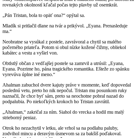
rovnakých okolností kľačal počas tejto plavby už osemkrát.
„Pán Tristan, bola to opäť ona?“ opýtal sa.
Mladík si pritlačil dlane na tvár a prikývol. „Eyana. Prenasleduje
ma.“
Neobratne sa vysúkal z postele, zavrávoral a chytil sa malého
počerného priateľa. Potom si obul nízke kožené čižmy, obliekol
kabátec a vestu a vyšiel von.
Obtlstlý občan z vedľajšej postele sa zamrvil a utrúsil: „Eyana,
Eyana. Pozrime ho, pána tragického romantika. Ešteže zo spánku
vyrevúva úplne iné meno.“
Ahalman zabuchol dvere kajuty práve v momente, keď dopovedal
poslednú vetu, preto ho nik nepočul. Tristan mu posunkom ruky
naznačil, že chce byť sám, preto sa neochotne pobral nazad do
podpalubia. Po niekoľkých krokoch ho Tristan zavrátil.
„Ahalman,“ zakričal za ním. Siahol do vrecka a hodil mu malý
strieborný peniaz.
Otrok ho nezachytil v letku, ale vrhol sa na podlahu paluby,
zodvihol mincu a deravým úsmevom sa za bakšiš poďakoval.