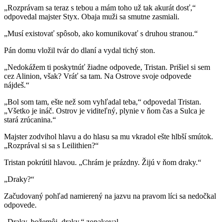
„Rozprávam sa teraz s tebou a mám toho už tak akurát dosť,“
odpovedal majster Styx. Obaja muži sa smutne zasmiali.
„Musí existovať spôsob, ako komunikovať s druhou stranou.“
Pán domu vložil tvár do dlaní a vydal tichý ston.
„Nedokážem ti poskytnúť žiadne odpovede, Tristan. Prišiel si sem
cez Alinion, však? Vráť sa tam. Na Ostrove svoje odpovede
nájdeš.“
„Bol som tam, ešte než som vyhľadal teba,“ odpovedal Tristan.
„Všetko je ináč. Ostrov je viditeľný, plynie v ňom čas a Sulca je
stará zrúcanina.“
Majster zodvihol hlavu a do hlasu sa mu vkradol ešte hlbší smútok.
„Rozprával si sa s Leilithien?“
Tristan pokrútil hlavou. „Chrám je prázdny. Žijú v ňom draky.“
„Draky?“
Začudovaný pohľad namierený na jazvu na pravom líci sa nedočkal
odpovede.
„Draky, božemôj, draky,“ zopakoval.