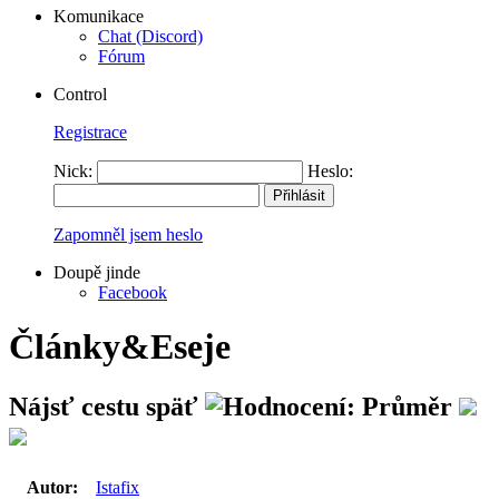
Komunikace
Chat (Discord)
Fórum
Control
Registrace
Nick:
Heslo:
Zapomněl jsem heslo
Doupě jinde
Facebook
Články&Eseje
Nájsť cestu späť
Autor:
Istafix