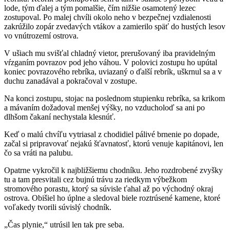
lode, tým ďalej a tým pomalšie, čím nižšie osamotený lezec
zostupoval. Po malej chvíli okolo neho v bezpečnej vzdialenosti
zakrúžilo zopár zvedavých vtákov a zamierilo späť do hustých lesov
vo vnútrozemí ostrova.
V ušiach mu svišťal chladný vietor, prerušovaný iba pravidelným
vŕzganím povrazov pod jeho váhou. V polovici zostupu ho upútal
koniec povrazového rebríka, uviazaný o ďalší rebrík, uškrnul sa a v
duchu zanadával a pokračoval v zostupe.
Na konci zostupu, stojac na poslednom stupienku rebríka, sa krikom
a mávaním dožadoval menšej výšky, no vzducholoď sa ani po
dlhšom čakaní nechystala klesnúť.
Keď o malú chvíľu vytriasal z chodidiel pálivé brnenie po dopade,
začal si pripravovať nejakú šťavnatosť, ktorú venuje kapitánovi, len
čo sa vráti na palubu.
Opatrne vykročil k najbližšiemu chodníku. Jeho rozdrobené zvyšky
tu a tam presvitali cez bujnú trávu za riedkym výbežkom
stromového porastu, ktorý sa súvisle ťahal až po východný okraj
ostrova. Obišiel ho úplne a sledoval biele roztrúsené kamene, ktoré
voľakedy tvorili súvislý chodník.
„Čas plynie,“ utrúsil len tak pre seba.