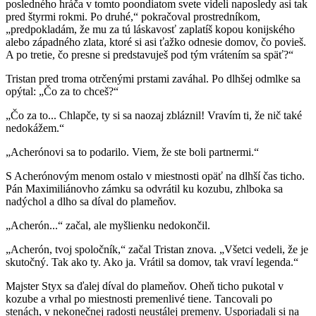
posledného hráča v tomto poondiatom svete videli naposledy asi tak
pred štyrmi rokmi. Po druhé,“ pokračoval prostredníkom,
„predpokladám, že mu za tú láskavosť zaplatíš kopou konijského
alebo západného zlata, ktoré si asi ťažko odnesie domov, čo povieš.
A po tretie, čo presne si predstavuješ pod tým vrátením sa späť?“
Tristan pred troma otrčenými prstami zaváhal. Po dlhšej odmlke sa
opýtal: „Čo za to chceš?“
„Čo za to... Chlapče, ty si sa naozaj zbláznil! Vravím ti, že nič také
nedokážem.“
„Acherónovi sa to podarilo. Viem, že ste boli partnermi.“
S Acherónovým menom ostalo v miestnosti opäť na dlhší čas ticho.
Pán Maximiliánovho zámku sa odvrátil ku kozubu, zhlboka sa
nadýchol a dlho sa díval do plameňov.
„Acherón...“ začal, ale myšlienku nedokončil.
„Acherón, tvoj spoločník,“ začal Tristan znova. „Všetci vedeli, že je
skutočný. Tak ako ty. Ako ja. Vrátil sa domov, tak vraví legenda.“
Majster Styx sa ďalej díval do plameňov. Oheň ticho pukotal v
kozube a vrhal po miestnosti premenlivé tiene. Tancovali po
stenách, v nekonečnej radosti neustálej premeny. Usporiadali si na