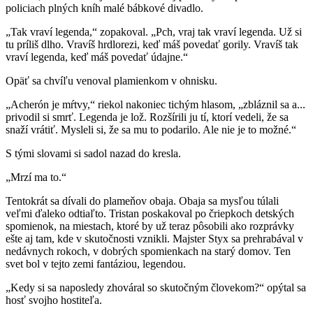
policiach plných kníh malé bábkové divadlo.
„Tak vraví legenda,“ zopakoval. „Pch, vraj tak vraví legenda. Už si
tu príliš dlho. Vravíš hrdlorezi, keď máš povedať gorily. Vravíš tak
vraví legenda, keď máš povedať údajne.“
Opäť sa chvíľu venoval plamienkom v ohnisku.
„Acherón je mŕtvy,“ riekol nakoniec tichým hlasom, „zbláznil sa a...
privodil si smrť. Legenda je lož. Rozšírili ju tí, ktorí vedeli, že sa
snaží vrátiť. Mysleli si, že sa mu to podarilo. Ale nie je to možné.“
S tými slovami si sadol nazad do kresla.
„Mrzí ma to.“
Tentokrát sa dívali do plameňov obaja. Obaja sa mysľou túlali
veľmi ďaleko odtiaľto. Tristan poskakoval po čriepkoch detských
spomienok, na miestach, ktoré by už teraz pôsobili ako rozprávky
ešte aj tam, kde v skutočnosti vznikli. Majster Styx sa prehrabával v
nedávnych rokoch, v dobrých spomienkach na starý domov. Ten
svet bol v tejto zemi fantáziou, legendou.
„Kedy si sa naposledy zhováral so skutočným človekom?“ opýtal sa
hosť svojho hostiteľa.