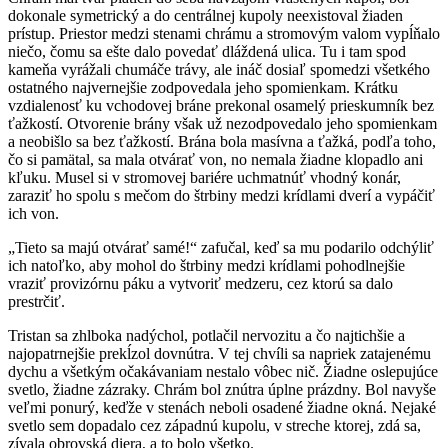
dokonale symetrický a do centrálnej kupoly neexistoval žiaden
prístup. Priestor medzi stenami chrámu a stromovým valom vypĺňalo
niečo, čomu sa ešte dalo povedať dláždená ulica. Tu i tam spod
kameňa vyrážali chumáče trávy, ale ináč dosiaľ spomedzi všetkého
ostatného najvernejšie zodpovedala jeho spomienkam. Krátku
vzdialenosť ku vchodovej bráne prekonal osamelý prieskumník bez
ťažkostí. Otvorenie brány však už nezodpovedalo jeho spomienkam
a neobišlo sa bez ťažkostí. Brána bola masívna a ťažká, podľa toho,
čo si pamätal, sa mala otvárať von, no nemala žiadne klopadlo ani
kľuku. Musel si v stromovej bariére uchmatnúť vhodný konár,
zaraziť ho spolu s mečom do štrbiny medzi krídlami dverí a vypáčiť
ich von.
„Tieto sa majú otvárať samé!“ zafučal, keď sa mu podarilo odchýliť
ich natoľko, aby mohol do štrbiny medzi krídlami pohodlnejšie
vraziť provizórnu páku a vytvoriť medzeru, cez ktorú sa dalo
prestrčiť.
Tristan sa zhlboka nadýchol, potlačil nervozitu a čo najtichšie a
najopatrnejšie prekĺzol dovnútra. V tej chvíli sa napriek zatajenému
dychu a všetkým očakávaniam nestalo vôbec nič. Žiadne oslepujúce
svetlo, žiadne zázraky. Chrám bol znútra úplne prázdny. Bol navyše
veľmi ponurý, keďže v stenách neboli osadené žiadne okná. Nejaké
svetlo sem dopadalo cez západnú kupolu, v streche ktorej, zdá sa,
zívala obrovská diera, a to bolo všetko.