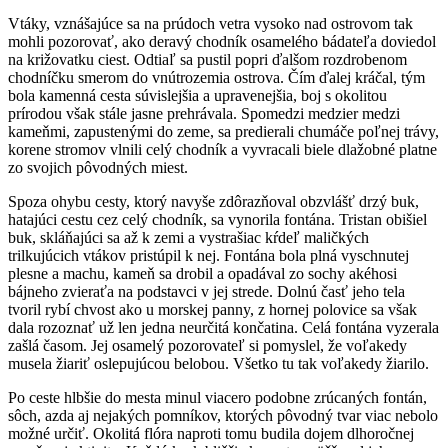
Vtáky, vznášajúce sa na prúdoch vetra vysoko nad ostrovom tak
mohli pozorovať, ako deravý chodník osamelého bádateľa doviedol
na križovatku ciest. Odtiaľ sa pustil popri ďalšom rozdrobenom
chodníčku smerom do vnútrozemia ostrova. Čím ďalej kráčal, tým
bola kamenná cesta súvislejšia a upravenejšia, boj s okolitou
prírodou však stále jasne prehrávala. Spomedzi medzier medzi
kameňmi, zapustenými do zeme, sa predierali chumáče poľnej trávy,
korene stromov vlnili celý chodník a vyvracali biele dlažobné platne
zo svojich pôvodných miest.
Spoza ohybu cesty, ktorý navyše zdôrazňoval obzvlášť drzý buk,
hatajúci cestu cez celý chodník, sa vynorila fontána. Tristan obišiel
buk, skláňajúci sa až k zemi a vystrašiac kŕdeľ maličkých
trilkujúcich vtákov pristúpil k nej. Fontána bola plná vyschnutej
plesne a machu, kameň sa drobil a opadával zo sochy akéhosi
bájneho zvieraťa na podstavci v jej strede. Dolnú časť jeho tela
tvoril rybí chvost ako u morskej panny, z hornej polovice sa však
dala rozoznať už len jedna neurčitá končatina. Celá fontána vyzerala
zašlá časom. Jej osamelý pozorovateľ si pomyslel, že voľakedy
musela žiariť oslepujúcou belobou. Všetko tu tak voľakedy žiarilo.
Po ceste hlbšie do mesta minul viacero podobne zrúcaných fontán,
sôch, azda aj nejakých pomníkov, ktorých pôvodný tvar viac nebolo
možné určiť. Okolitá flóra naproti tomu budila dojem dlhoročnej