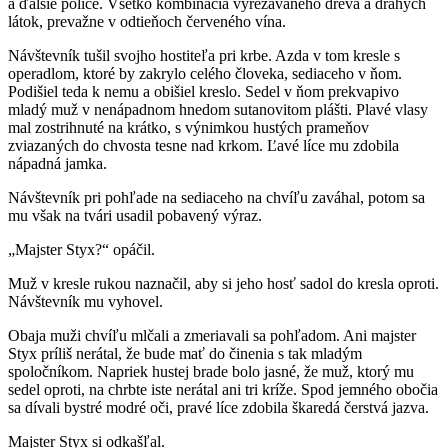
a ďalšie police. Všetko kombinácia vyrezávaného dreva a drahých
látok, prevažne v odtieňoch červeného vína.
Návštevník tušil svojho hostiteľa pri krbe. Azda v tom kresle s
operadlom, ktoré by zakrylo celého človeka, sediaceho v ňom.
Podišiel teda k nemu a obišiel kreslo. Sedel v ňom prekvapivo
mladý muž v nenápadnom hnedom sutanovitom plášti. Plavé vlasy
mal zostrihnuté na krátko, s výnimkou hustých prameňov
zviazaných do chvosta tesne nad krkom. Ľavé líce mu zdobila
nápadná jamka.
Návštevník pri pohľade na sediaceho na chvíľu zaváhal, potom sa
mu však na tvári usadil pobavený výraz.
„Majster Styx?“ opáčil.
Muž v kresle rukou naznačil, aby si jeho hosť sadol do kresla oproti.
Návštevník mu vyhovel.
Obaja muži chvíľu mlčali a zmeriavali sa pohľadom. Ani majster
Styx príliš nerátal, že bude mať do činenia s tak mladým
spoločníkom. Napriek hustej brade bolo jasné, že muž, ktorý mu
sedel oproti, na chrbte iste nerátal ani tri kríže. Spod jemného obočia
sa dívali bystré modré oči, pravé líce zdobila škaredá čerstvá jazva.
Majster Styx si odkašľal.