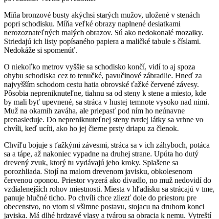
Míňa bronzové busty akýchsi starých mužov, uložené v stenách
popri schodisku. Míňa veľké obrazy naplnené desiatkami
nerozoznateľných malých obrazov. Sú ako nedokonalé mozaiky.
Striedajú ich listy popísaného papiera a maličké tabule s číslami.
Nedokáže si spomenúť.
O niekoľko metrov vyššie sa schodisko končí, vidí to aj spoza
ohybu schodiska cez to tenučké, pavučinové zábradlie. Hneď za
najvyšším schodom cestu hatia obrovské ťažké červené závesy.
Pôsobia nepreniknuteľne, tiahnu sa od steny k stene a miesto, kde
by mali byť upevnené, sa stráca v hustej temnote vysoko nad nimi.
Muž na okamih zaváha, ale priepasť pod ním ho neúnavne
prenasleduje. Do nepreniknuteľnej steny tvrdej látky sa vrhne vo
chvíli, keď ucíti, ako ho jej čierne prsty driapu za členok.
Chvíľu bojuje s ťažkými závesmi, stráca sa v ich záhyboch, potáca
sa a tápe, až nakoniec vypadne na druhej strane. Upúta ho dutý
drevený zvuk, ktorý tu vydávajú jeho kroky. Splašene sa
porozhliada. Stojí na malom drevenom javisku, obkolesenom
červenou oponou. Priestor vyzerá ako divadlo, no muž nedovidí do
vzdialenejších rohov miestnosti. Miesta v hľadisku sa strácajú v tme,
panuje hlučné ticho. Po chvíli chce zliezť dole do priestoru pre
obecenstvo, no vtom si všimne postavu, stojacu na druhom konci
javiska. Má dlhé hrdzavé vlasy a tvárou sa obracia k nemu. Vytreští