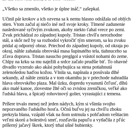
„Všetko sa zmenilo, všetko je úplne ináč,“ zašepkal.
Učinil pár krokov a ich ozvena sa k nemu hlasno odrážala od oblých
stien. Vtom začul aj niečo iné než svoje kroky. Tlmené zadunenie
nasledované syčivým zvukom, akoby niekto ťahal vrece po zemi.
Zvuk prichádzal zo západnej kupoly. Tristan chvíľu nerozhodne
stál, a skôr než by sa rozhodol vykročiť tým smerom, sa ku zvuku
pridal aj odporný obraz. Priechod do západnej kupoly, od okraja po
okraj, náhle zahatala obrovská masa šupinatého tela, tiahnuceho sa
zľava doprava. Tristan nasucho preglgol a vrástol nohami do zeme.
Chlpy na krku sa mu naježili a srdce začalo prudšie biť. To ohavné
divadlo vyzeralo ako akási pohybujúca sa stena potiahnutá
zelenošedou haďou kožou. Vlnila sa, napínala a posúvala dlhé
sekundy, až náhle zmizla a v tom okamihu ju v priechode nahradila
hlava obrovského plaza. Mal úzku, dopredu vysunutú čeľusť, dlhú
ako malé kanoe, zlovestne žlté oči so zvislou zreničkou, veľké ako
ľudská hlava, a špicatý rohovinový golier, vyrastajúci z temena.
Príšere trvalo menej než jeden nádych, kým si všimla svojho
nepozvaného ľudského hosťa. Očnú buľvu jej na chvíľu zboku
prekryla blana, vzápätí však na ňom ustrnula s pohľadom veštiacim
veľmi skorú a bolestivú smrť, rozďavila papuľu a vytlačila z pľúc
príšerný jačavý škrek, ktorý trhal ušné bubienky.