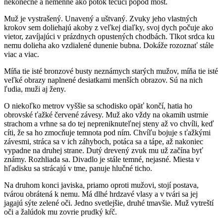
nekonečne a nemenne ako potok tečúci popod most.
Muž je vystrašený. Unavený a uštvaný. Zvuky jeho vlastných
krokov sem doliehajú akoby z veľkej diaľky, svoj dych počuje ako
vietor, zavíjajúci v prázdnych opustených chodbách. Tlkot srdca ku
nemu dolieha ako vzdialené dunenie bubna. Dokáže rozoznať stále
viac a viac.
Míňa tie isté bronzové busty neznámych starých mužov, míňa tie isté
veľké obrazy naplnené desiatkami menších obrazov. Sú na nich
ľudia, muži aj ženy.
O niekoľko metrov vyššie sa schodisko opäť končí, hatia ho
obrovské ťažké červené závesy. Muž ako vždy na okamih ustrnie
strachom a vrhne sa do tej nepreniknuteľnej steny až vo chvíli, keď
cíti, že sa ho zmocňuje temnota pod ním. Chvíľu bojuje s ťažkými
závesmi, stráca sa v ich záhyboch, potáca sa a tápe, až nakoniec
vypadne na druhej strane. Dutý drevený zvuk mu už začína byť
známy. Rozhliada sa. Divadlo je stále temné, nejasné. Miesta v
hľadisku sa strácajú v tme, panuje hlučné ticho.
Na druhom konci javiska, priamo oproti mužovi, stojí postava,
tvárou obrátená k nemu. Má dlhé hrdzavé vlasy a v tvári sa jej
jagajú sýte zelené oči. Jedno svetlejšie, druhé tmavšie. Muž vytreští
oči a žalúdok mu zovrie prudký kŕč.