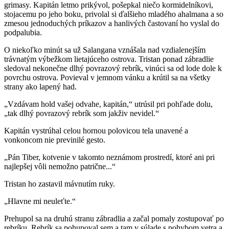
grimasy. Kapitán letmo prikývol, pošepkal niečo kormidelníkovi,
stojacemu po jeho boku, privolal si ďalšieho mladého ahalmana a so
zmesou jednoduchých príkazov a hanlivých častovaní ho vyslal do
podpalubia.
O niekoľko minút sa už Salangana vznášala nad vzdialenejším
trávnatým výbežkom lietajúceho ostrova. Tristan ponad zábradlie
sledoval nekonečne dlhý povrazový rebrík, vinúci sa od lode dole k
povrchu ostrova. Povieval v jemnom vánku a krútil sa na všetky
strany ako lapený had.
„Vzdávam hold vašej odvahe, kapitán,“ utrúsil pri pohľade dolu,
„tak dlhý povrazový rebrík som jakživ nevidel.“
Kapitán vystrúhal celou hornou polovicou tela unavené a
vonkoncom nie previnilé gesto.
„Pán Tiber, kotvenie v takomto neznámom prostredí, ktoré ani pri
najlepšej vôli nemožno patrične...“
Tristan ho zastavil mávnutím ruky.
„Hlavne mi neuleťte.“
Prehupol sa na druhú stranu zábradlia a začal pomaly zostupovať po
rebríku. Rebrík sa pohupoval sem a tam v súlade s pohybom vetra a