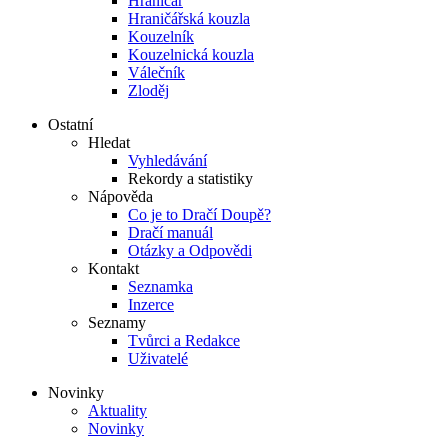
Hraničář
Hraničářská kouzla
Kouzelník
Kouzelnická kouzla
Válečník
Zloděj
Ostatní
Hledat
Vyhledávání
Rekordy a statistiky
Nápověda
Co je to Dračí Doupě?
Dračí manuál
Otázky a Odpovědi
Kontakt
Seznamka
Inzerce
Seznamy
Tvůrci a Redakce
Uživatelé
Novinky
Aktuality
Novinky