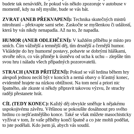
budete tak nenávidět, že pokud vás někdo zpozoruje v autobuse v
momentě, kdy na něj myslíte, bude se vás bát.
ZVRAT (ANEB PŘEKVAPENÍ):
Technika skutečných mistrů
nitrohraní – překvapte sami sebe. Zaskočte se myšlenkou či událostí,
která by vás nikdy nenapadla. Až na to, že napadla.
HUMOR (ANEB ODLEHČENÍ):
V každém příběhu je místo pro
smích. Čím vážnější a temnější děj, tím drsnější a černější humor.
Vkládejte do hry humorné postavy, pobavte se dobrými hláškami,
stvořte něco, co vás přiměje k úsměvu od ucha k uchu – zlepšíte tím
svou hru i náladu všech případných pozorovatelů.
STRACH (ANEB PŘITÍŽENÍ):
Pokud se váš hrdina během hry
alespoň jednou necítí být v koncích a nemá obavy o šťastný konec,
evidentně hrajete na nízkou obtížnost. Na tom není a priori nic
špatného, ale zkuste si někdy připravit takovou výzvu, že strachy
raději přestanete hrát.
CÍL (TEDY KONEC):
Každý děj obvykle směřuje k nějakému
uspokojivému závěru. Většinou se pokoušíte dosáhnout pro svého
hrdinu co nejšťastnějšího konce. Také se však můžete masochisticky
vyžívat v tom, že vaše příběhy končí špatně a co jste mohli podělat,
to jste podělali. Kdo jsem já, abych vás soudil.