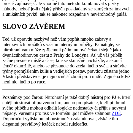
prostě zajímavější. Je vhodné tuto metodu kombinovat s prvky
náhody, neboť je-li nějaký příběh poskládaný ze samých zajímavých
a unikátních prvků, tak se nakonec rozpadne v nevěrohodný guláš.
SLOVO ZÁVĚREM
Teď už opravdu nezbývá než vám popřát mnoho zábavy a
intenzivních prožitků s vašimi niternými příběhy. Pamatujte, že
nitrohraní vám může zpříjemnit pětiminutové čekání stejně jako
dvanáctihodinovou cestu z Prahy do Londýna. Ať už váš příběh
začne přesně v místě a čase, kde se skutečně nacházíte, a skončí
téměř okamžitě, anebo se přesunete do zcela jiného světa a strávíte
týdny promýšlením kulis a vedlejších postav, pravdou zůstane jedno:
Vlastní představivost je nejmocnější zbraň proti nudě. Zejména když
není nic jiného po ruce.
Poznámky pod čarou: Nitrohraní je také dobrý nástroj pro PJ-e, kteří
chtějí otestovat připravenou hru, anebo pro pisatele, kteří při hraní
svého příběhu mohou odhalit logické nedostatky či přijít s novými
nápady. Variantu pro tisk ve formátu .pdf můžete stáhnout
ZDE
.
Doporučuji vytisknout oboustranně a zalaminovat, získáte tím
elegantní pravidlový letáček neboli ruleleaflet.