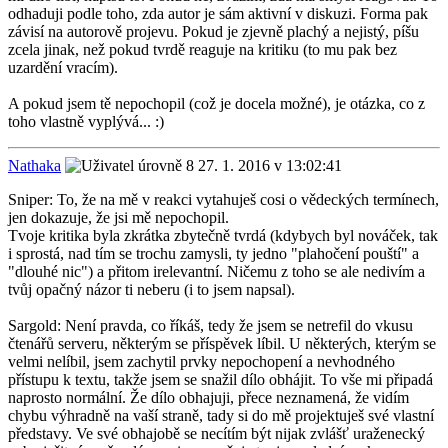
odhaduji podle toho, zda autor je sám aktivní v diskuzi. Forma pak
závisí na autorově projevu. Pokud je zjevně plachý a nejistý, píšu
zcela jinak, než pokud tvrdě reaguje na kritiku (to mu pak bez
uzardění vracím).
A pokud jsem tě nepochopil (což je docela možné), je otázka, co z
toho vlastně vyplývá... :)
Nathaka
27. 1. 2016 v 13:02:41
Sniper: To, že na mě v reakci vytahuješ cosi o vědeckých termínech,
jen dokazuje, že jsi mě nepochopil.
Tvoje kritika byla zkrátka zbytečně tvrdá (kdybych byl nováček, tak
i sprostá, nad tím se trochu zamysli, ty jedno "plahočení pouští" a
"dlouhé nic") a přitom irelevantní. Ničemu z toho se ale nedivím a
tvůj opačný názor ti neberu (i to jsem napsal).
Sargold: Není pravda, co říkáš, tedy že jsem se netrefil do vkusu
čtenářů serveru, některým se příspěvek líbil. U některých, kterým se
velmi nelíbil, jsem zachytil prvky nepochopení a nevhodného
přístupu k textu, takže jsem se snažil dílo obhájit. To vše mi připadá
naprosto normální. Že dílo obhajuji, přece neznamená, že vidím
chybu výhradně na vaší straně, tady si do mě projektuješ své vlastní
představy. Ve své obhajobě se necítím být nijak zvlášť uraženecký