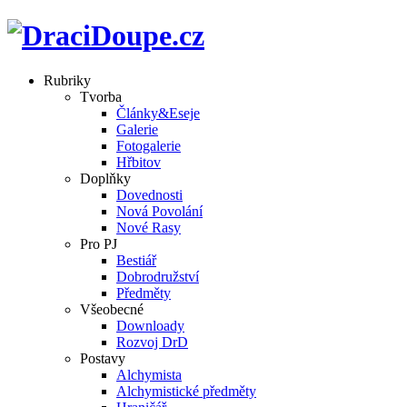
Rubriky
Tvorba
Články&Eseje
Galerie
Fotogalerie
Hřbitov
Doplňky
Dovednosti
Nová Povolání
Nové Rasy
Pro PJ
Bestiář
Dobrodružství
Předměty
Všeobecné
Downloady
Rozvoj DrD
Postavy
Alchymista
Alchymistické předměty