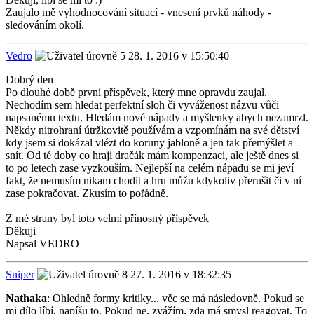
Zaujalo mě vyhodnocování situací - vnesení prvků náhody -
sledováním okolí.
Vedro
28. 1. 2016 v 15:50:40
Dobrý den
Po dlouhé době první příspěvek, který mne opravdu zaujal.
Nechodím sem hledat perfektní sloh či vyváženost názvu vůči
napsanému textu. Hledám nové nápady a myšlenky abych nezamrzl.
Někdy nitrohraní útržkovitě používám a vzpomínám na své dětství
kdy jsem si dokázal vlézt do koruny jabloně a jen tak přemýšlet a
snít. Od té doby co hraji dračák mám kompenzaci, ale ještě dnes si
to po letech zase vyzkouším. Nejlepší na celém nápadu se mi jeví
fakt, že nemusím nikam chodit a hru můžu kdykoliv přerušit či v ní
zase pokračovat. Zkusím to pořádně.
Z mé strany byl toto velmi přínosný příspěvek
Děkuji
Napsal VEDRO
Sniper
27. 1. 2016 v 18:32:35
Nathaka
: Ohledně formy kritiky... věc se má následovně. Pokud se
mi dílo líbí, napíšu to. Pokud ne, zvážím, zda má smysl reagovat. To