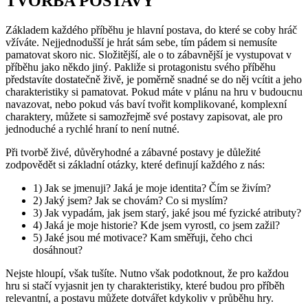
TVORBA POSTAVY
Základem každého příběhu je hlavní postava, do které se coby hráč
vžíváte. Nejjednodušší je hrát sám sebe, tím pádem si nemusíte
pamatovat skoro nic. Složitější, ale o to zábavnější je vystupovat v
příběhu jako někdo jiný. Pakliže si protagonistu svého příběhu
představíte dostatečně živě, je poměrně snadné se do něj vcítit a jeho
charakteristiky si pamatovat. Pokud máte v plánu na hru v budoucnu
navazovat, nebo pokud vás baví tvořit komplikované, komplexní
charaktery, můžete si samozřejmě své postavy zapisovat, ale pro
jednoduché a rychlé hraní to není nutné.
Při tvorbě živé, důvěryhodné a zábavné postavy je důležité
zodpovědět si základní otázky, které definují každého z nás:
1) Jak se jmenuji? Jaká je moje identita? Čím se živím?
2) Jaký jsem? Jak se chovám? Co si myslím?
3) Jak vypadám, jak jsem starý, jaké jsou mé fyzické atributy?
4) Jaká je moje historie? Kde jsem vyrostl, co jsem zažil?
5) Jaké jsou mé motivace? Kam směřuji, čeho chci
dosáhnout?
Nejste hloupí, však tušíte. Nutno však podotknout, že pro každou
hru si stačí vyjasnit jen ty charakteristiky, které budou pro příběh
relevantní, a postavu můžete dotvářet kdykoliv v průběhu hry.