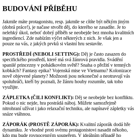
BUDOVÁNÍ PŘÍBĚHU
Jakmile máte protagonistu, resp. jakmile se cítíte být někým jiným
(dobrá práce!), je načase stvořit děj, do kterého se zasadíte. Je to
nelehký úkol, neboť dobrý příběh se neobejde bez mnoha kvalitních
ingrediencí. Zde nabízím výčet některých z nich. Je však jen a
pouze na vás, z jakých prvků si vlastní hru sestavíte.
PROSTŘEDÍ (NEBOLI SETTING):
Děj je často zasazen do
specifického prostředí, které má svá žánrová pravidla. Svádění
spanilé princezny v pohádkovém světě? Snaha o přežití v temných
kobkách? Fantasy epika? Vojenská mise ve Vietnamu? Kolonizace
nově objevené planety? Možnosti jsou nekonečné a neotravují vás
spoluhráči, kteří by poznali, že žánru houby rozumíte, tak toho
využijte.
ZÁPLETKA (ČILI KONFLIKT):
Děj se neobejde bez konfliktu.
Pokud o nic nejde, hra postrádá náboj. Můžete samozřejmě
nitrohraní užívat i jako relaxační techniku, ale napínavé zápletky vás
snáze vtáhnou.
ZÁPORÁK (PROSTĚ ZÁPORÁK):
Kvalitní záporák dodá hře
dynamiku. Je vhodné proti svému protagonistovi nasadit někoho,
kdo mu bude rovnocenným soupeřem. V ideálním případě ho