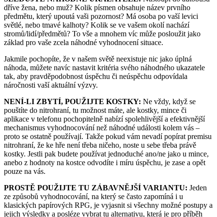
dříve žena, nebo muž? Kolik písmen obsahuje název prvního
předmětu, který upoutá vaši pozornost? Má osoba po vaší levici
světlé, nebo tmavé kalhoty? Kolik se ve vašem okolí nachází
stromů/lidí/předmětů? To vše a mnohem víc může posloužit jako
základ pro vaše zcela náhodné vyhodnocení situace.
Jakmile pochopíte, že v našem světě neexistuje nic jako úplná
náhoda, můžete navíc nastavit kritéria svého náhodného ukazatele
tak, aby pravděpodobnost úspěchu či neúspěchu odpovídala
náročnosti vaší aktuální výzvy.
NENÍ-LI ZBYTÍ, POUŽIJTE KOSTKY:
Ne vždy, když se
pouštíte do nitrohraní, tu možnost máte, ale kostky, mince či
aplikace v telefonu pochopitelně nabízí spolehlivější a efektivnější
mechanismus vyhodnocování než náhodné události kolem vás –
proto se ostatně používají. Takže pokud vám nevadí popírat premisu
nitrohraní, že ke hře není třeba ničeho, noste u sebe třeba právě
kostky. Jestli pak budete používat jednoduché ano/ne jako u mince,
anebo z hodnoty na kostce odvodíte i míru úspěchu, je zase a opět
pouze na vás.
PROSTĚ POUŽIJTE TU ZÁBAVNĚJŠÍ VARIANTU:
Jeden
ze způsobů vyhodnocování, na který se často zapomíná i u
klasických papírových RPG, je vyjasnit si všechny možné postupy a
jejich výsledky a posléze vybrat tu alternativu, která je pro příběh