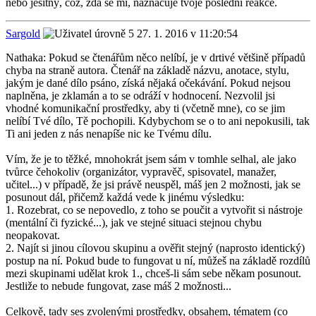
nebo ješitný, což, zdá se mi, naznačuje tvoje poslední reakce.
Sargold
27. 1. 2016 v 11:20:54
Nathaka: Pokud se čtenářům něco nelíbí, je v drtivé většině případů
chyba na straně autora. Čtenář na základě názvu, anotace, stylu,
jakým je dané dílo psáno, získá nějaká očekávání. Pokud nejsou
naplněna, je zklamán a to se odráží v hodnocení. Nezvolil jsi
vhodné komunikační prostředky, aby ti (včetně mne), co se jim
nelíbí Tvé dílo, Tě pochopili. Kdybychom se o to ani nepokusili, tak
Ti ani jeden z nás nenapíše nic ke Tvému dílu.
Vím, že je to těžké, mnohokrát jsem sám v tomhle selhal, ale jako
tvůrce čehokoliv (organizátor, vypravěč, spisovatel, manažer,
učitel...) v případě, že jsi právě neuspěl, máš jen 2 možnosti, jak se
posunout dál, přičemž každá vede k jinému výsledku:
1. Rozebrat, co se nepovedlo, z toho se poučit a vytvořit si nástroje
(mentální či fyzické...), jak ve stejné situaci stejnou chybu
neopakovat.
2. Najít si jinou cílovou skupinu a ověřit stejný (naprosto identický)
postup na ní. Pokud bude to fungovat u ní, můžeš na základě rozdílů
mezi skupinami udělat krok 1., chceš-li sám sebe někam posunout.
Jestliže to nebude fungovat, zase máš 2 možnosti...
Celkově, tady ses zvolenými prostředky, obsahem, tématem (co