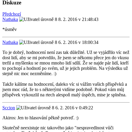
Diskuze
Předchozí
Nathaka
8. 2. 2016 v 21:48:43
*úsměv
Nathaka
6. 2. 2016 v 18:00:34
To je dobrý, hodnocení není zas tak důležité. Už se vyjádřilo víc než
dost lidí, aby se mi potvrdilo, že jsem se někomu přece jen do vkusu
trefil a myšlenku se mnou mnoho lidí sdílí. Že se najde pár lidí, kteří
to pochopí a hodnotí po svém, už je jejich problém. Na výsledku už
stejně nic moc nezměníme. :)
Takže kálíme na hodnocení, daleko víc si vážím vašich příspěvků a
jsem moc rád, že to s některými vidíme podobně. Pokud vám můj
příspěvek vykouzlil na rtech alespoň malý úspěch, mise je splněna.
Sccion
6. 2. 2016 v 0:49:22
Akiros: Jen to hlasování pěkně potvrď. :)
Skutečně neexistuje nic takového jako "nespravedlnost vůči