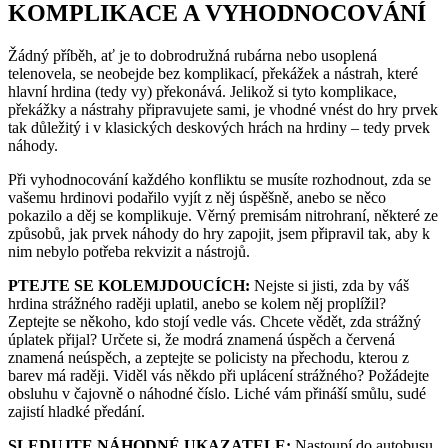
KOMPLIKACE A VYHODNOCOVÁNÍ
Žádný příběh, ať je to dobrodružná rubárna nebo usoplená
telenovela, se neobejde bez komplikací, překážek a nástrah, které
hlavní hrdina (tedy vy) překonává. Jelikož si tyto komplikace,
překážky a nástrahy připravujete sami, je vhodné vnést do hry prvek
tak důležitý i v klasických deskových hrách na hrdiny – tedy prvek
náhody.
Při vyhodnocování každého konfliktu se musíte rozhodnout, zda se
vašemu hrdinovi podařilo vyjít z něj úspěšně, anebo se něco
pokazilo a děj se komplikuje. Věrný premisám nitrohraní, některé ze
způsobů, jak prvek náhody do hry zapojit, jsem připravil tak, aby k
nim nebylo potřeba rekvizit a nástrojů.
PTEJTE SE KOLEMJDOUCÍCH:
Nejste si jisti, zda by váš
hrdina strážného raději uplatil, anebo se kolem něj proplížil?
Zeptejte se někoho, kdo stojí vedle vás. Chcete vědět, zda strážný
úplatek přijal? Určete si, že modrá znamená úspěch a červená
znamená neúspěch, a zeptejte se policisty na přechodu, kterou z
barev má raději. Viděl vás někdo při uplácení strážného? Požádejte
obsluhu v čajovně o náhodné číslo. Liché vám přináší smůlu, sudé
zajistí hladké předání.
SLEDUJTE NÁHODNÉ UKAZATELE:
Nastoupí do autobusu