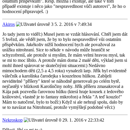
ostatním příspěvkům". Resp. možná i existuje, ale také v tom
případě existuje i něco jako "nespravedlnost vůči autorovi", že ho o
hodnocení připravuješ. :)
Akiros
5. 2. 2016 v 7:49:34
Jo tady jsem to viděl:) Musel jsem se vzdát hlásování. Chtěl jsem dát
5 hvězd, ale věděl jsem, že by to bylo nespravedlivé vůi ostatním
příspěvkům. Jakékoliv nižší hodnocení bych ale považoval za
urážku nitrohraní. Sice to někde v návodu může hraničit se
schyzofrenií, ale protože si myslím, že mám velmi hravou mysl, tak
se mi to moc líbilo. A protože mám doma 2 malé děti, výklad jsem si
mohl ihned spárovat se skutečnými situacemi:) Nedávno
mimochodem děti (2,5 a 4,5 roku) vynalezli larp. Jiřík byl evidentně
válečník a karolínka čarodejka s kouzelnou hůlkou. Zabíjeli
neviditelné "příšery" které se náhodně generovali po celém bytě,
nejčastěji v blízkosti Karolínčiny nohy. Jiřík příšeru zmasakroval a
Kája pak pozvedla čarovnou hůlku (která hraje kousek z ledového
království, vlastně je to fantasy mikrofon) a řekla "A teď kouzlo!"
Mám to natočené, bylo to boží:) Když si ale nehrají spolu, dalo by
se to navázat na Nitrohraní, protože vymýšlejí podobné věci:)
Nekroskop
29. 1. 2016 v 22:33:42
Děkuji, líbí se mi to :)