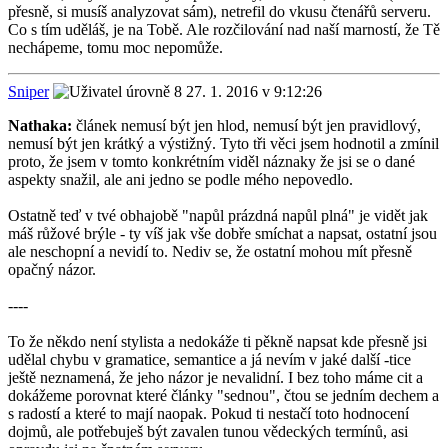
přesně, si musíš analyzovat sám), netrefil do vkusu čtenářů serveru.
Co s tím uděláš, je na Tobě. Ale rozčilování nad naší marností, že Tě
nechápeme, tomu moc nepomůže.
Sniper
27. 1. 2016 v 9:12:26
Nathaka:
článek nemusí být jen hlod, nemusí být jen pravidlový,
nemusí být jen krátký a výstižný. Tyto tři věci jsem hodnotil a zmínil
proto, že jsem v tomto konkrétním viděl náznaky že jsi se o dané
aspekty snažil, ale ani jedno se podle mého nepovedlo.
Ostatně teď v tvé obhajobě "napůl prázdná napůl plná" je vidět jak
máš růžové brýle - ty víš jak vše dobře smíchat a napsat, ostatní jsou
ale neschopní a nevidí to. Nediv se, že ostatní mohou mít přesně
opačný názor.
----
To že někdo není stylista a nedokáže ti pěkně napsat kde přesně jsi
udělal chybu v gramatice, semantice a já nevím v jaké další -tice
ještě neznamená, že jeho názor je nevalidní. I bez toho máme cit a
dokážeme porovnat které články "sednou", čtou se jedním dechem a
s radostí a které to mají naopak. Pokud ti nestačí toto hodnocení
dojmů, ale potřebuješ být zavalen tunou vědeckých termínů, asi