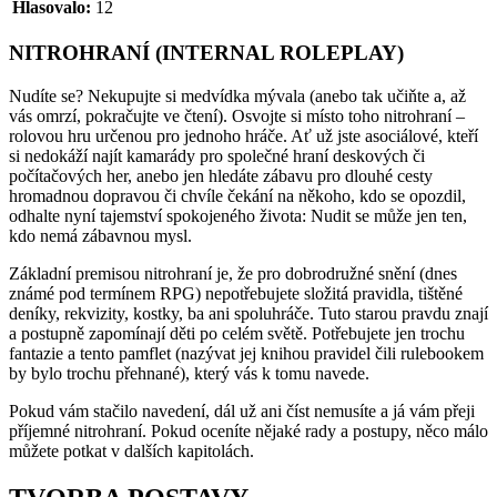
Hlasovalo:
12
NITROHRANÍ (INTERNAL ROLEPLAY)
Nudíte se? Nekupujte si medvídka mývala (anebo tak učiňte a, až
vás omrzí, pokračujte ve čtení). Osvojte si místo toho nitrohraní –
rolovou hru určenou pro jednoho hráče. Ať už jste asociálové, kteří
si nedokáží najít kamarády pro společné hraní deskových či
počítačových her, anebo jen hledáte zábavu pro dlouhé cesty
hromadnou dopravou či chvíle čekání na někoho, kdo se opozdil,
odhalte nyní tajemství spokojeného života: Nudit se může jen ten,
kdo nemá zábavnou mysl.
Základní premisou nitrohraní je, že pro dobrodružné snění (dnes
známé pod termínem RPG) nepotřebujete složitá pravidla, tištěné
deníky, rekvizity, kostky, ba ani spoluhráče. Tuto starou pravdu znají
a postupně zapomínají děti po celém světě. Potřebujete jen trochu
fantazie a tento pamflet (nazývat jej knihou pravidel čili rulebookem
by bylo trochu přehnané), který vás k tomu navede.
Pokud vám stačilo navedení, dál už ani číst nemusíte a já vám přeji
příjemné nitrohraní. Pokud oceníte nějaké rady a postupy, něco málo
můžete potkat v dalších kapitolách.