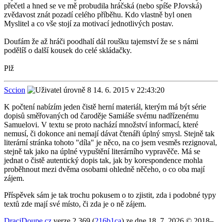
přečetl a hned se ve mě probudila hráčská (nebo spíše PJovská)
zvědavost znát pozadí celého příběhu. Kdo vlastně byl onen
Myslitel a co vše stojí za motivací jednotlivých postav.
Doufám že až hráči poodhalí dál roušku tajemství že se s námi
podělíš o další kousek do celé skládačky.
Plž
Sccion
14. 6. 2015 v 22:43:20
K počtení nabízím jeden čistě herní materiál, kterým má být série
dopisů směřovaných od čaroděje Samiáše svému nadřízenému
Samuelovi. V textu se proto nachází množství informací, které
nemusí, či dokonce ani nemají dávat čtenáři úplný smysl. Stejně tak
literární stránka tohoto "díla" je něco, na co jsem vesměs rezignoval,
stejně tak jako na úplné vypuštění literárního vypravěče. Má se
jednat o čistě autentický dopis tak, jak by korespondence mohla
proběhnout mezi dvěma osobami ohledně něčeho, o co oba mají
zájem.
Příspěvek sám je tak trochu pokusem o to zjistit, zda i podobné typy
textů zde mají své místo, či zda je o ně zájem.
DraciDoupe.cz
verze 2.369 (
216b1ca
) ze dne 18. 7. 2026 © 2018–