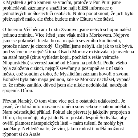
k Mysliteli a jeho kameni se vracím, protože v Pur-Puru jsme
prohledávali záznamy a snažili se najít bližší informace o
jednotlivých událostech či osobách. Nutno podotknout, že jich bylo
překvapivě málo, ale třeba budete mít v Ešturu více štěstí.
O Iucernu Věčném ani Trixtu Zvonivci jsme nebyli schopni nalézt
jedinou zmínku. Více štěstí jsme však měli s Morkovem. Nejprve
jsme se pokoušeli hledat ho na mapách severního kontinentu,
protože název je cizorodý. Úspěšní jsme nebyli, ale jak to tak bývá,
pod svícnem je největší tma. Osada Morkov existovala a je uvedena
na staré mapě (zkus vyhledat kopii, pochází z režie velmože
Nippurského) severozápadně od Ešturu na pobřeží. Podle všeho
byla založena cizinci, nejspíš seveřany a postupně se z ní stalo
město, což soudím z toho, že Myslitelům záznam hovoří o zvonu.
Bohužel byla tato mapa jedinou, kde se Morkov nacházel, vypadá
to, že město zaniklo, důvod jsem ale nikde nedohledal, natožpak
spojení s Dírou.
Převrat Narský. O tom víme více než o ostatních událostech. Je
jasné, že dobrá informovanost o něm souvisela se snahou udělat z
Naru odstrašující příklad. Pokud ale převrat je jakkoliv propojen s
Dírou, doporučuji, aby jsi do Naru poslal alespoň Šediváka, aby
ověřil platnost nástupnických listů – mám tušení, že mohly být
padělány. Nehledě na to, že vím, jakou radost ti udělá možnost
rýpnout si do Araše.