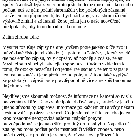
zpráv. Na obsáhlejší závěry proto ještě budeme muset nějakou dobu
počkat, než se nám podaří shromáždit více podobných záznamů.
Takže jen pro připomenutí, byl bych rád, aby jsi na shromáždění
výslovně zmínil a zdůraznil, že se jedná jen o naše neověřené
předpoklady, aby to nedopadlo jako minule.
Zatím zhruba tolik:
Myslitel rozlišuje zápisy na dny (ovšem podle jakého klíče zvolil
právě dané číslo je mi záhadou) a potom na "otočky", které, soudě
dle posledního zápisu, byly dopsány až později a zdá se, že ani
Myslitel sám si nebyl jistý jejich správností. Ovšem vzhledem k
tomu, že otočky nezačínají od jedné, lze usoudit, že tento zápis je
jen malou součástí jeho předchozího pobytu. Z toho také vyplývá,
že podobných zápisů bude pravděpodobně více a nejspíš budou na
jiných místech.
Nejdříve jsme zkoumali možnost, že informace na kameni souvisí s
podzemím v Díře. Takový předpoklad dává smysl, protože z jakého
jiného důvodu by zapisoval informace po každém dni a vždy někam
"vstupoval" a posléze se vracel. Co je zřejmé je fakt, že jeho jeden
krok rozhodně neodpovídá našemu chápání pohybu,
pravděpodobně se jedná o šifru pro jiný druh pohybu. Napadlo nás,
zda by tak mohl počítat počet místností či větších chodeb, nebo
počet dveří, ale problém je v tom, že různá slova přiřazená k