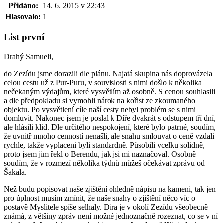
Přidáno:
14. 6. 2015 v 22:43
Hlasovalo:
1
List první
Drahý Samueli,
do Zezídu jsme dorazili dle plánu. Najatá skupina nás doprovázela
celou cestu už z Pur-Puru, v souvislosti s nimi došlo k několika
nečekaným výdajům, které vysvětlím až osobně. S cenou souhlasili
a dle předpokladu si vymohli nárok na kořist ze zkoumaného
objektu. Po vysvětlení cíle naší cesty nebyl problém se s nimi
domluvit. Nakonec jsem je poslal k Díře dvakrát s odstupem tří dní,
ale hlásili klid. Dle určitého nespokojení, které bylo patrné, soudím,
že uvnitř mnoho cenností nenašli, ale snahu smlouvat o ceně vzdali
rychle, takže vyplaceni byli standardně. Působili vcelku solidně,
proto jsem jim řekl o Berendu, jak jsi mi naznačoval. Osobně
soudím, že v rozmezí několika týdnů můžeš očekávat zprávu od
Šakala.
Než budu popisovat naše zjištění ohledně nápisu na kameni, tak jen
pro úplnost musím zmínit, že naše snahy o zjištění něco víc o
postavě Myslitele spíše selhaly. Díra je v okolí Zezídu všeobecně
známá, z většiny zpráv není možné jednoznačně rozeznat, co se v ní