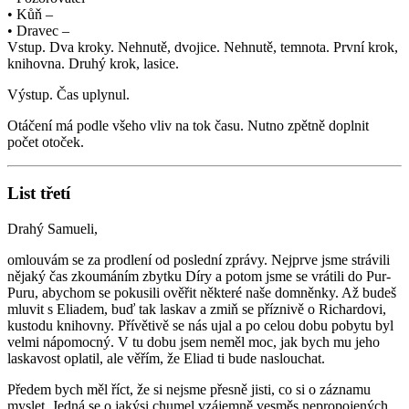
• Kůň –
• Dravec –
Vstup. Dva kroky. Nehnutě, dvojice. Nehnutě, temnota. První krok,
knihovna. Druhý krok, lasice.
Výstup. Čas uplynul.
Otáčení má podle všeho vliv na tok času. Nutno zpětně doplnit
počet otoček.
List třetí
Drahý Samueli,
omlouvám se za prodlení od poslední zprávy. Nejprve jsme strávili
nějaký čas zkoumáním zbytku Díry a potom jsme se vrátili do Pur-
Puru, abychom se pokusili ověřit některé naše domněnky. Až budeš
mluvit s Eliadem, buď tak laskav a zmiň se příznivě o Richardovi,
kustodu knihovny. Přívětivě se nás ujal a po celou dobu pobytu byl
velmi nápomocný. V tu dobu jsem neměl moc, jak bych mu jeho
laskavost oplatil, ale věřím, že Eliad ti bude naslouchat.
Předem bych měl říct, že si nejsme přesně jisti, co si o záznamu
myslet. Jedná se o jakýsi chumel vzájemně vesměs nepropojených