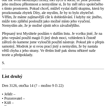
jeho možnou přítomnost a nemyslíme si, že by měl něco společného
s tímto prostorem. Pokud chceš, můžeš vyslat další skupinu, která by
prozkoumala zbytek Díry, ale myslím, že by to bylo zbytečné.
Věřím, že máme zajímavější cíle k dohledávání. I kdyby nic jiného,
může toto zjištění posloužit jako možné místo jeho vyučení.
Nemyslím ale, že je možné zjistit něco závažnějšího.
Přepsaný text Myslitele posílám v dalším listu. Je vcelku jisté, že na
jeho vepsání použil magii či jiný druh moci, vzhledem k čistotě
zářezů do kamene jsme vyloučili použití nástroje. Pokud jde o přepis
samotný, Modrok je si svou prací jistý a nemyslím, že by nastala
větší chyba z jeho strany. Ve třetím listě pak shrnu některé naše
teorie a předpoklady.
S.
List druhý
Den 3126, otočka 14 (? – možno 9 či 22)
• Ještěr –
• Pozorovatel –
• Kůň –