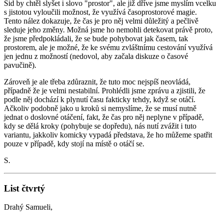
Sid by chtěl slyšet i slovo "prostor", ale již dříve jsme myslím vcelku
s jistotou vyloučili možnost, že využívá časoprostorové magie.
Tento nález dokazuje, že čas je pro něj velmi důležitý a pečlivě
sleduje jeho změny. Možná jsme ho nemohli detekovat právě proto,
že jsme předpokládali, že se bude pohybovat jak časem, tak
prostorem, ale je možné, že ke svému zvláštnímu cestování využívá
jen jednu z možností (nedovol, aby začala diskuze o časové
pavučině).
Zároveň je ale třeba zdůraznit, že tuto moc nejspíš neovládá,
případně že je velmi nestabilní. Prohlédli jsme zprávu a zjistili, že
podle něj dochází k plynutí času fakticky tehdy, když se otáčí.
Ačkoliv podobně jako u kroků si nemyslíme, že se musí nutně
jednat o doslovné otáčení, fakt, že čas pro něj neplyne v případě,
kdy se dělá kroky (pohybuje se dopředu), nás nutí zvážit i tuto
variantu, jakkoliv komicky vypadá představa, že ho můžeme spatřit
pouze v případě, kdy stojí na místě o otáčí se.
S.
List čtvrtý
Drahý Samueli,