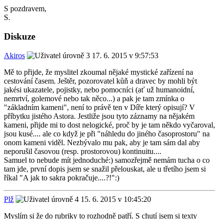
S pozdravem,
S.
Diskuze
Akiros
17. 6. 2015 v 9:57:53
Mě to přijde, že myslitel zkoumal nějaké mystické zařízení na
cestování časem. Ještěr, pozorovatel kůň a dravec by mohli být
jakési ukazatele, pojistky, nebo pomocníci (ať už humanoidní,
nemrtví, golemové nebo tak něco...) a pak je tam zmínka o
"základním kameni", není to právě ten v Díře který opisují? V
příbytku jistého Astora. Jestliže jsou tyto záznamy na nějakém
kameni, přijde mi to dost nelogické, proč by je tam někdo vyčaroval,
jsou kusé.... ale co když je při "náhledu do jiného časoprostoru" na
onom kameni viděl. Nezbývalo mu pak, aby je tam sám dal aby
neporušil časovou (resp. prostorovou) kontinuitu....
Samuel to nebude mít jednoduché:) samozřejmě nemám tucha o co
tam jde, první dopis jsem se snažil přelouskat, ale u třetího jsem si
říkal "A jak to sakra pokračuje....?!":)
Plž
15. 6. 2015 v 10:45:20
Myslím si že do rubriky to rozhodně patří. S chutí jsem si texty