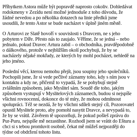
Příbytkem Astora může být popravdě naprosto cokoliv. Dohledávat
rodokmeny v Zezídu není možné jednoduše z toho důvodu, že
žádné nevedou a po několika dotazech na linie předků jsme
usoudili, že tento Astor se bude nacházet v úplně jiném městě.
O Arturovi ze Slatě hovoří v souvislosti s Dravcem, ne s jeho
pobytem v Díře. Přesto nás to zaujalo. Věříme, že se jedná – nebo
jednalo, pokud Dravec Artura zabil – o obchodníka, pravděpodobně
o dálkového, protože v nejbližším okolí pochybuji, že by se
nacházely nějaké mokřady, ze kterých by mohl pocházet, nehledě na
jeho jméno.
Poslední věcí, kterou nemohu přejít, jsou soupisy jeho společníků.
Pochopili jsme, že si vede pečlivé záznamy toho, kdy s ním jsou v
kontaktu a kdy ne, přičemž to vypadá, že se pohybují stejně
zvláštním způsobem, jako Myslitel sám. Soudě dle toho, jakým
způsobem vystupují v Myslitelových záznamech, budou si nejspíše
všichni rovnocenní, dokonce do té míry, že mohou odmítnout
spolupráci. Též se nezdá, že by všichni sdíleli stejný cíl, Pozorovatel
opustil Myslitele proto, aby pomohl nasytit Dravce, a nevypadá to,
že by se vrátil. Závěrem tě upozorňuji, že pokud pošleš zprávu do
Pur-Puru, nejspíše mě nezastihne. Rozhodl jsem se vrátit do Ešturu a
chci si s tebou promluvit osobně, čekat mě můžeš nejpozději do
týdne od obdržení tohoto listu.