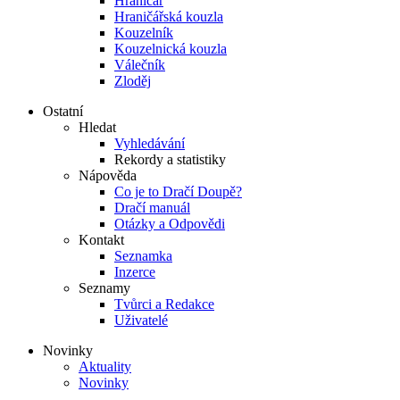
Hraničář
Hraničářská kouzla
Kouzelník
Kouzelnická kouzla
Válečník
Zloděj
Ostatní
Hledat
Vyhledávání
Rekordy a statistiky
Nápověda
Co je to Dračí Doupě?
Dračí manuál
Otázky a Odpovědi
Kontakt
Seznamka
Inzerce
Seznamy
Tvůrci a Redakce
Uživatelé
Novinky
Aktuality
Novinky