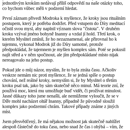
jednotlivým krokům nedávají příliš odpovědí na naše otázky toho,
co bychom vůbec měli v podzemí hledat.
První záznam přivedl Modroka k myšlence, že kroky jsou rituálním
postupem, který je potřeba dodržet. Před vstupem do Díry meditací
očistil svou mysl, aby naplnil význam slova "čistota". V druhém
kroku vzýval jméno bohyně Inanny a vzdal jí hold. Třetí krok, o
kterém Myslitel zmínil, že ho nezaznamenal, ale přirovnal ho k
tajemnu, vykonal Modrok již do Díry samotné, protože
předpokládal, že tajemnem je myšlen komplex sám. Poté se pokusil
najít střed a v něm spočinout, ale jím předpokládané místo nijak
nereagovalo na jeho postup.
Pokud jde o můj názor, myslím, že to byla ztráta času. Ačkoliv
veskrze nemám nic proti myšlence, že se jedná spíše o postup
chování, než reálné kroky, nemyslím si, že by Myslitel o třetím
kroku psal tak, jako by sám skutečně něco minul. Má teorie zní, že
používá moc, která mu umožňuje buď vidět, či prožívat minulost.
Jasné důkazy toho jsme nenašli, ale nemůžeme vyloučit, že se v
Díře mohl nacházet oltář Inanny, případně že původně sloužil
komplex jako podzemní chrám. Takové případy známe z jiných
míst.
Jsem přesvědčený, že má nějakou možnost jak skutečně nahlížet
alespoň částečně do toku času, nebo snad že čas i ohýbá – vím, že