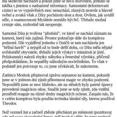
má skutečně nacházet a pokud jsme se něco dozvěděli, jednalo se
takřka s jistotou o nadsazené informace. Samostatní deformovaní
cizinci se ve vyprávěních moc nenachází, různých nestvůr a hlavně
světel a zvuků však z Díry pocházelo dost a dost. Ovšem, jak uvidíš
níže, o osamocenosti Myslitele nemůže být řeč. Třebaže možná
cestuje sám, rozhodně tak neoperuje.
Samotná Díra je tvořena "předsíní", ve které se nachází záznam na
kameni, který nás zajímá. Prostor pokračuje dále do komplexu
podzemí. Dle vyjádření jednoho z čističů se tam nacházela jen
"běžná havěť" a nejspíš už to bude delší doba, co Díra měla nějaké
uvědomělé obyvatele, třebaže jejich výskyt v minulosti je jistý.
Průzkumníci nalezli zbytky nábytku a řemeslné výrobky, přičemž
předpokládáme, že nepatřily náhodným nocležníkům. To však v
podstatě jen potvrzuje to, co jsme očekávali, že nalezneme.
Zatímco Modrok přepisoval zprávu sepsanou na kameni, pokusili
jsme se v jednom dni zjistit přítomnost magie ve zbytku podzemí.
Nepouštěli jsme se moc hluboko, ale na stěnách byly patrné úpravy
provedené magickou silou. Snažili jsme se tedy zjistit, zda vnitřní
prostředí reaguje na různé druhy magických ochran. Zaujalo nás, že
v celém komplexu byla použita technika lámání síly, kterou používal
Theodor.
Než vezmeš list a začneš zběsile přecházet po místnosti (pozdravuj
ode mě svou okouzlující ženu), měl bych ti sdělit, že jsme probrali