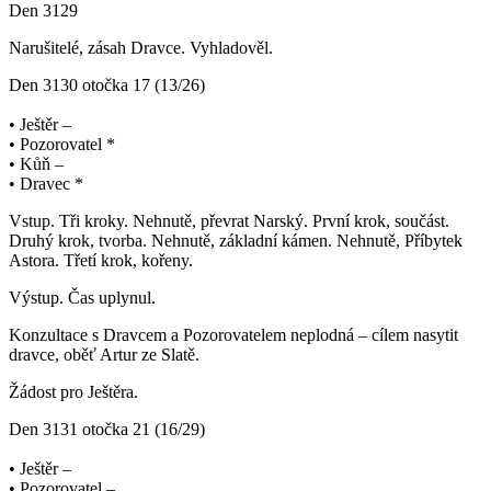
Den 3129
Narušitelé, zásah Dravce. Vyhladověl.
Den 3130 otočka 17 (13/26)
• Ještěr –
• Pozorovatel *
• Kůň –
• Dravec *
Vstup. Tři kroky. Nehnutě, převrat Narský. První krok, součást.
Druhý krok, tvorba. Nehnutě, základní kámen. Nehnutě, Příbytek
Astora. Třetí krok, kořeny.
Výstup. Čas uplynul.
Konzultace s Dravcem a Pozorovatelem neplodná – cílem nasytit
dravce, oběť Artur ze Slatě.
Žádost pro Ještěra.
Den 3131 otočka 21 (16/29)
• Ještěr –
• Pozorovatel –