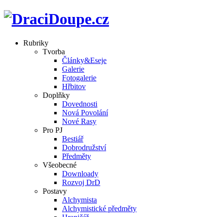
Rubriky
Tvorba
Články&Eseje
Galerie
Fotogalerie
Hřbitov
Doplňky
Dovednosti
Nová Povolání
Nové Rasy
Pro PJ
Bestiář
Dobrodružství
Předměty
Všeobecné
Downloady
Rozvoj DrD
Postavy
Alchymista
Alchymistické předměty