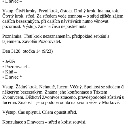
• Dravec –
Vstup. Čtyři kroky. První krok, čistota. Druhý krok, Inanna, tok.
Čtvrtý krok, střed. Za středem vede temnota – o střed zjištěn zájem
dalších bezezrakých, při dalších návštěvách nutno věnovat
pozornost. Výstup. Změna času nepostřehnuta.
Poznámka. Třetí krok nezaznamenán, předpoklad setkání s
tajemnem. Zavolán Pozorovatel.
Den 3128, otočka 14 (9/23)
• Ještěr –
• Pozorovatel –
• Kůň –
• Dravec *
Vstup. Žádný krok. Nehnutě, Iucern Věčný. Spojitost se středem či
některým bezezrakým. Známa jeho konfrontace s Trixtem
Zvonivcem. Dědictví Zvonivce ztraceno, pravděpodobně zůstává u
Iucerna. Znalost – jeho podoba odlita na zvonu věže v Morkově.
Výstup. Čas uplynul. Cílem opustit střed.
Konzultace s Dravcem – střed a kořist souvisí.