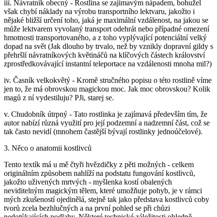
iii. Návratník obecný - Rostlina se zajímavým nápadem, bohužel
však chybí náklady na výrobu transportního lektvaru, jakožto i
nějaké bližší určení toho, jaká je maximální vzdálenost, na jakou se
může lektvarem vyvolaný transport odehrát nebo případné omezení
hmotnosti transportovaného, a z toho vyplývající potenciální velký
dopad na svět (Jak dlouho by trvalo, než by vznikly dopravní gildy s
přehršlí návratníkových květináčů na klíčových částech království
zprostředkovávající instantní teleportace na vzdálenosti mnoha mil?)
iv. Časník velkokvětý - Kromě stručného popisu o této rostlině víme
jen to, že má obrovskou magickou moc. Jak moc obrovskou? Kolik
magů z ní vydestiluju? PJi, starej se.
v. Chudobník útrpný - Tato rostlinka je zajímavá především tím, že
autor nabízí různá využití pro její podzemní a nadzemní část, což se
tak často nevidí (mnohem častější bývají rostlinky jednoúčelové).
3. Něco o anatomii kostlivců
Tento textík má u mě čtyři hvězdičky z pěti možných - celkem
originálním způsobem nahlíží na podstatu fungování kostlivců,
jakožto uživených mrtvých - myšlenka kostí obalených
neviditelným magickým tělem, které umožňuje pohyb, je v rámci
mých zkušeností ojedinělá, stejně tak jako představa kostlivců coby
tvorů zcela bezhlučných a na první pohled se při chůzi
nedotýkajících podlahy. Některé technické záležitosti ohledně