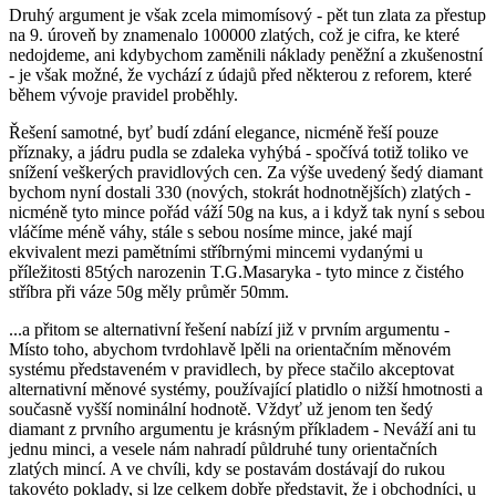
Druhý argument je však zcela mimomísový - pět tun zlata za přestup
na 9. úroveň by znamenalo 100000 zlatých, což je cifra, ke které
nedojdeme, ani kdybychom zaměnili náklady peněžní a zkušenostní
- je však možné, že vychází z údajů před některou z reforem, které
během vývoje pravidel proběhly.
Řešení samotné, byť budí zdání elegance, nicméně řeší pouze
příznaky, a jádru pudla se zdaleka vyhýbá - spočívá totiž toliko ve
snížení veškerých pravidlových cen. Za výše uvedený šedý diamant
bychom nyní dostali 330 (nových, stokrát hodnotnějších) zlatých -
nicméně tyto mince pořád váží 50g na kus, a i když tak nyní s sebou
vláčíme méně váhy, stále s sebou nosíme mince, jaké mají
ekvivalent mezi pamětními stříbrnými mincemi vydanými u
příležitosti 85tých narozenin T.G.Masaryka - tyto mince z čistého
stříbra při váze 50g měly průměr 50mm.
...a přitom se alternativní řešení nabízí již v prvním argumentu -
Místo toho, abychom tvrdohlavě lpěli na orientačním měnovém
systému představeném v pravidlech, by přece stačilo akceptovat
alternativní měnové systémy, používající platidlo o nižší hmotnosti a
současně vyšší nominální hodnotě. Vždyť už jenom ten šedý
diamant z prvního argumentu je krásným příkladem - Neváží ani tu
jednu minci, a vesele nám nahradí půldruhé tuny orientačních
zlatých mincí. A ve chvíli, kdy se postavám dostávají do rukou
takovéto poklady, si lze celkem dobře představit, že i obchodníci, u