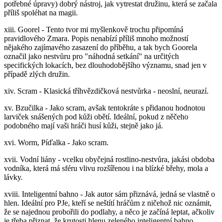
potřebné úpravy) dobrý nástroj, jak vytrestat družinu, která se začala
příliš spoléhat na magii.
xiii. Goorel - Tento tvor mi myšlenkově trochu připomíná
pravidlového Zmara. Popis nenabízí příliš mnoho možností
nějakého zajímavého zasazení do příběhu, a tak bych Goorela
označil jako nestvůru pro "náhodná setkání" na určitých
specifických lokacích, bez dlouhodobějšího významu, snad jen v
případě zlých družin.
xiv. Scram - Klasická tříhvězdičková nestvůrka - neoslní, neurazí.
xv. Bzučilka - Jako scram, avšak tentokráte s přidanou hodnotou
larviček snášených pod kůži obětí. Ideální, pokud z něčeho
podobného mají vaši hráči husí kůži, stejně jako já.
xvi. Worm, Píďalka - Jako scram.
xvii. Vodní liány - vcelku obyčejná rostlino-nestvůra, jakási obdoba
vodníka, která má sféru vlivu rozšířenou i na blízké břehy, mola a
lávky.
xviii. Inteligentní bahno - Jak autor sám přiznává, jedná se vlastně o
hlen. Ideální pro PJe, kteří se neštítí hráčům z ničehož nic oznámit,
že se najednou probořili do podlahy, a něco je začíná leptat, ačkoliv
je třeba přiznat, že krutosti hlenu zeleného inteligentní bahno