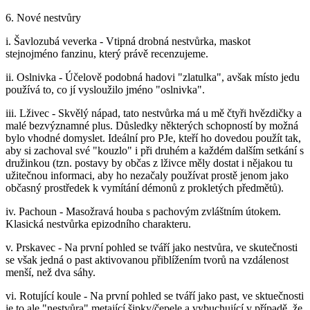
6. Nové nestvůry
i. Šavlozubá veverka - Vtipná drobná nestvůrka, maskot
stejnojméno fanzinu, který právě recenzujeme.
ii. Oslnivka - Účelově podobná hadovi "zlatulka", avšak místo jedu
používá to, co jí vysloužilo jméno "oslnivka".
iii. Lživec - Skvělý nápad, tato nestvůrka má u mě čtyři hvězdičky a
malé bezvýznamné plus. Důsledky některých schopností by možná
bylo vhodné domyslet. Ideální pro PJe, kteří ho dovedou použít tak,
aby si zachoval své "kouzlo" i při druhém a každém dalším setkání s
družinkou (tzn. postavy by občas z lživce měly dostat i nějakou tu
užitečnou informaci, aby ho nezačaly používat prostě jenom jako
občasný prostředek k vymítání démonů z prokletých předmětů).
iv. Pachoun - Masožravá houba s pachovým zvláštním útokem.
Klasická nestvůrka epizodního charakteru.
v. Prskavec - Na první pohled se tváří jako nestvůra, ve skutečnosti
se však jedná o past aktivovanou přiblížením tvorů na vzdálenost
menší, než dva sáhy.
vi. Rotující koule - Na první pohled se tváří jako past, ve sktuečnosti
je to ale "nestvůra" metající šipky/čepele a vybuchující v případě, že