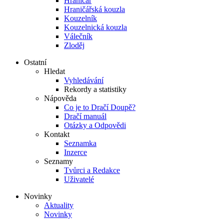
Hraničář
Hraničářská kouzla
Kouzelník
Kouzelnická kouzla
Válečník
Zloděj
Ostatní
Hledat
Vyhledávání
Rekordy a statistiky
Nápověda
Co je to Dračí Doupě?
Dračí manuál
Otázky a Odpovědi
Kontakt
Seznamka
Inzerce
Seznamy
Tvůrci a Redakce
Uživatelé
Novinky
Aktuality
Novinky