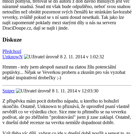
mnozí pomyslí, trefovat se do autorů z dob dávno minulých jest věc
náramně snadná. Snad mi však bude odpuštěno, neboť svou snahou
netoužím než obrátit pozornost svých čtenářů ke stránkám šavlozubé
veverky, zvláště pokud se s ní sami dosud nesetkali. Tak jako lze
najít zapomenuté poklady mezi starými díly u nás na serveru
DraciDoupe.cz, dají se najít i jinde.
Diskuze
Předchozí
UnknowN
2. 11. 2014 v 1:02:32
Hmmm - tedy jsem alespoň narazil na zlatou žílu potenciální
poptávky... Nějak se Veverkou proberu a zkusím pro vás vyzobat
nějaké inspirativní drobečky ;-)
Sniper
1. 11. 2014 v 12:03:30
Z příspěvku mám pocit dobrého nápadu, u kterého to bohužel
skončilo. Ostatně, Unknown to přiznává, že uprostřed psaní vlastně
nevěděl co ve výsledku chce. Sice mne to přimnělo se na veverku
podívat, ale po zběžném "prolistování" jsem ji zase zaklapl. Ostatně,
v dnešní době recenze na vevrku nemůže dopadnout dobře.
Vzít třeba víc dílů, vybrat co jde v dnešní době použít a sepsat to, to