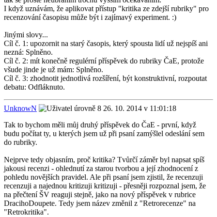
I když uznávám, že aplikovat přístup "kritika ze zdejší rubriky" pro
recenzování časopisu může být i zajímavý experiment. :)
Jinými slovy...
Cíl č. 1: upozornit na starý časopis, který spousta lidí už nejspíš ani
nezná: Splněno.
Cíl č. 2: mít konečně regulérní příspěvek do rubriky ČaE, protože
všude jinde je už mám: Splněno.
Cíl č. 3: zhodnotit jednotlivá rozšíření, být konstruktivní, rozpoutat
debatu: Odfláknuto.
UnknowN
26. 10. 2014 v 11:01:18
Tak to bychom měli můj druhý příspěvek do ČaE - první, když
budu počítat ty, u kterých jsem už při psaní zamýšlel odeslání sem
do rubriky.
Nejprve tedy objasním, proč kritika? Tvůrčí záměr byl napsat spíš
jakousi recenzi - ohlednutí za starou tvorbou a její zhodnocení z
pohledu novějších pravidel. Ale při psaní jsem zjistil, že recenzuji
recenzuji a najednou kritizuji kritizuji - přesněji rozpoznal jsem, že
na přečtení ŠV reaguji stejně, jako na nový příspěvek v rubrice
DracihoDoupete. Tedy jsem název změnil z "Retrorecenze" na
"Retrokritika".