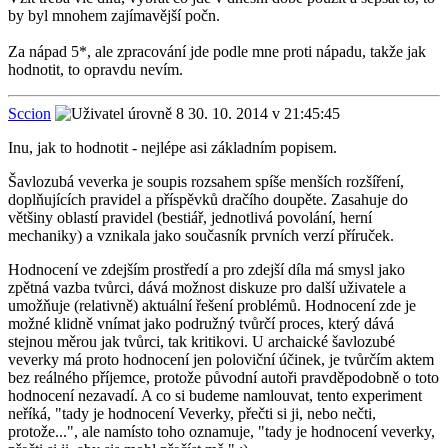
by byl mnohem zajímavější počn.
Za nápad 5*, ale zpracování jde podle mne proti nápadu, takže jak
hodnotit, to opravdu nevím.
Sccion
30. 10. 2014 v 21:45:45
Inu, jak to hodnotit - nejlépe asi základním popisem.
Šavlozubá veverka je soupis rozsahem spíše menších rozšíření,
doplňujících pravidel a příspěvků dračího doupěte. Zasahuje do
většiny oblastí pravidel (bestiář, jednotlivá povolání, herní
mechaniky) a vznikala jako současník prvních verzí příruček.
Hodnocení ve zdejším prostředí a pro zdejší díla má smysl jako
zpětná vazba tvůrci, dává možnost diskuze pro další uživatele a
umožňuje (relativně) aktuální řešení problémů. Hodnocení zde je
možné klidně vnímat jako podružný tvůrčí proces, který dává
stejnou měrou jak tvůrci, tak kritikovi. U archaické šavlozubé
veverky má proto hodnocení jen poloviční účinek, je tvůrčím aktem
bez reálného příjemce, protože původní autoři pravděpodobně o toto
hodnocení nezavadí. A co si budeme namlouvat, tento experiment
neříká, "tady je hodnocení Veverky, přečti si ji, nebo nečti,
protože...", ale namísto toho oznamuje, "tady je hodnocení veverky,