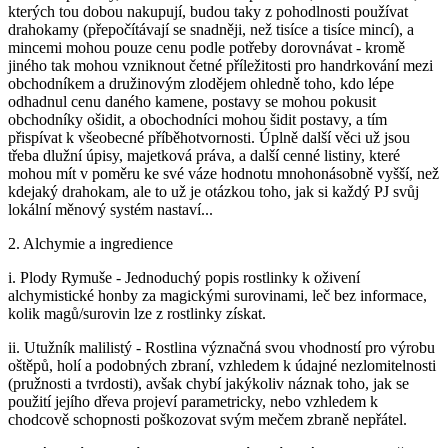
kterých tou dobou nakupují, budou taky z pohodlnosti používat
drahokamy (přepočítávají se snadněji, než tisíce a tisíce mincí), a
mincemi mohou pouze cenu podle potřeby dorovnávat - kromě
jiného tak mohou vzniknout četné příležitosti pro handrkování mezi
obchodníkem a družinovým zlodějem ohledně toho, kdo lépe
odhadnul cenu daného kamene, postavy se mohou pokusit
obchodníky ošidit, a obochodníci mohou šidit postavy, a tím
přispívat k všeobecné příběhotvornosti. Úplně další věci už jsou
třeba dlužní úpisy, majetková práva, a další cenné listiny, které
mohou mít v poměru ke své váze hodnotu mnohonásobně vyšší, než
kdejaký drahokam, ale to už je otázkou toho, jak si každý PJ svůj
lokální měnový systém nastaví...
2. Alchymie a ingredience
i. Plody Rymuše - Jednoduchý popis rostlinky k oživení
alchymistické honby za magickými surovinami, leč bez informace,
kolik magů/surovin lze z rostlinky získat.
ii. Utužník malilistý - Rostlina význačná svou vhodností pro výrobu
oštěpů, holí a podobných zbraní, vzhledem k údajné nezlomitelnosti
(pružnosti a tvrdosti), avšak chybí jakýkoliv náznak toho, jak se
použití jejího dřeva projeví parametricky, nebo vzhledem k
chodcově schopnosti poškozovat svým mečem zbraně nepřátel.