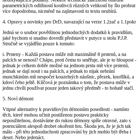
parametrických odlišností kostlivců různých velikostí by šlo probrat
více dopodrobna, nicméně na zajímavosti to textu neubírá.
4. Opravy a novinky pro DrD, navazující na verze 1.2zač a 1.1pokr
Jedná se o soubor povětšinou jednoduchých dodatků k pravidlům,
jaké bychom si snadno dovedli představit v putyce u stolu P.J.P.
Stručně se vyjádřím pouze k tomuto:
i. Prsteny - Každá postava může mít maximálně 8 prstenů, a na
palcích se nenosí? Chápu, proti čemu to směřuje, ale je to hloupost -
jednak je celkem dobře možné na jednom prstu mít více prstenů,
jednak se dají nosit i na palcích, a jednak to nijak nebrání
munchkinům mít nespočet kouzelných náušnic, přezek, knoflíků, a
kdoví čeho ještě. Klíčová je poznámka o tom, že postava může v
jednu chvíli používat pouze jeden takový předmět - to bohatě stačí.
5. Noví démoni
Vtipné alternativy k pravidlovým démonům posedlosti - namísto
těch, které mohou učinit postiženou postavu prakticky
nepoužitelnou, dostáváme do rukou démony spíše otravné, zato s
potenciálem alespoň drobet okořenit hru. Škoda jen, že je jich tak
málo - při této jednoduchosti zpracování by jich mohlo být třeba i
deset. Nebo jedenáct.