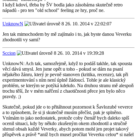
I když kdoví, třeba by ŠV bodla jako zásobárna skutečně retro
nápadů - pro ten "old school" feeling ze hry, proč ne.
UnknowN
26. 10. 2014 v 22:02:07
Jen tak mimochodem by mě zajímalo i to, jak byste danou Veverku
zhodnotili vy sami?
Sccion
26. 10. 2014 v 19:39:28
UnknowN: Ach tak, samozřejmě, když to podáš takhle, tak spousta
věcí dává smysl. Jen jsme opět u toho - pokud se dám na psaní
nějakého žánru, který je pevně stanoven (kritika, recenze), tak při
experimentování s ním není úplně žádoucí. Tohle je ale klasický
problém, se kterým se potýká kdekdo. Na druhou stranu mě alespoň
trochu těší, že v mém nařčení z chaotičnosti přece jen bylo něco
pravdy. ;)
Skutečně, pokud jde o to přitáhnout pozornost k Šavlozubé veverce
a to způsobem, že si ji skutečně musím přečíst, pak je splněno.
Vnímám to jako nedostatek, protože coby čtenář bych daleko spíš
ocenil situaci, kdy by někdo zkušeným okem zhodnotil a stručně
shrnul obsah každé Veverky, abych potom mohl jen projet takový
příspěvek a právě *aniž bych musel pročítat Veverku celou* si našel