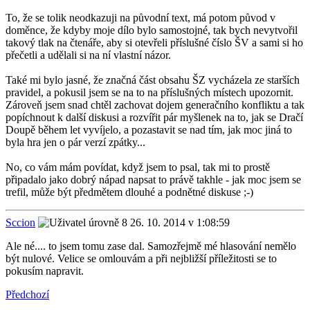
To, že se tolik neodkazuji na původní text, má potom původ v
doměnce, že kdyby moje dílo bylo samostojné, tak bych nevytvořil
takový tlak na čtenáře, aby si otevřeli příslušné číslo ŠV a sami si ho
přečetli a udělali si na ní vlastní názor.
Také mi bylo jasné, že značná část obsahu ŠZ vycházela ze starších
pravidel, a pokusil jsem se na to na příslušných místech upozornit.
Zároveň jsem snad chtěl zachovat dojem generačního konfliktu a tak
popíchnout k další diskusi a rozvířit pár myšlenek na to, jak se Dračí
Doupě během let vyvíjelo, a pozastavit se nad tím, jak moc jiná to
byla hra jen o pár verzí zpátky...
No, co vám mám povídat, když jsem to psal, tak mi to prostě
připadalo jako dobrý nápad napsat to právě takhle - jak moc jsem se
trefil, může být předmětem dlouhé a podnětné diskuse ;-)
Sccion
26. 10. 2014 v 1:08:59
Ale né.... to jsem tomu zase dal. Samozřejmě mé hlasování nemělo
být nulové. Velice se omlouvám a při nejbližší příležitosti se to
pokusím napravit.
Předchozí