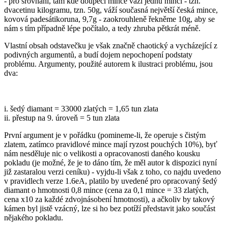
- pro srovnání, tam kde doupěcí mince váží jednu minci - tzn.
dvacetinu kilogramu, tzn. 50g, váží současná největší česká mince,
kovová padesátikoruna, 9,7g - zaokrouhleně řekněme 10g, aby se
nám s tím případně lépe počítalo, a tedy zhruba pětkrát méně.
Vlastní obsah odstavečku je však značně chaotický a vycházející z
podivných argumentů, a budí dojem nepochopení podstaty
problému. Argumenty, použité autorem k ilustraci problému, jsou
dva:
i. šedý diamant = 33000 zlatých = 1,65 tun zlata
ii. přestup na 9. úroveň = 5 tun zlata
První argument je v pořádku (pomineme-li, že operuje s čistým
zlatem, zatímco pravidlové mince mají ryzost pouchých 10%), byť
nám nesděluje nic o velikosti a opracovanosti daného kousku
pokladu (je možné, že je to dáno tím, že měl autor k dispozici nyní
již zastaralou verzi ceníku) - vyjdu-li však z toho, co najdu uvedeno
v pravidlech verze 1.6eA, platilo by uvedené pro opracovaný šedý
diamant o hmotnosti 0,8 mince (cena za 0,1 mince = 33 zlatých,
cena x10 za každé zdvojnásobení hmotnosti), a ačkoliv by takový
kámen byl jistě vzácný, lze si ho bez potíží představit jako součást
nějakého pokladu.