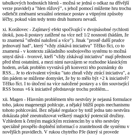
tabulkových hodnotách hlenů - možná se jedná o odkaz na dřívější
verze pravidel) a "hlen růžový", s jehož pomocí můžeme hru trochu
odlehčit změnami sexuální orientace postav a vtipnými způsoby
léčby, pokud vám tedy tento druh humoru nevadí.
xi. Korálovec - Zajímavý efekt spočívající v dvojnásobné rychlosti
útoků, jsou-li postavy zatížené na více než 1/2 nosnosti (hádám, že
to znamená "střední naložení a více"). Jinak "prostě další prudce
jednovatý had", který "vždy získává iniciativu" Těžko říci, co to
znamená - v kontextu základního soubojového systému to možná
smysl dává - tvorové, kteří "vždy získávají iniciativu" mají přednost
před těmi ostatními, a mezi nimi navzájem se rozhodne klasickým
hodem, avšak problém vyvstává při konverzi této poznámky do
RSS... Je to ekvivalent výroku "tato zbraň vždy ztrácí iniciativu", a
tím pádem se můžeme domyslet, že by to mělo být +2 k iniciativě?
Těžko říct. I to útočení na více naložené postavy a s tím související
RSS bonus +6 k iniciativě představuje trochu problém...
xii. Magen - Hlavním problémem této nestvůry je nejasná formulace
toho, jakou magenergii pohlcuje, a nějaký bližší popis mechanismu
tohoto pohlcování. Bez nějaké regulace by totiž jedna tato nestvůra
dokázala plně zneutralizovat veškerý magický potenciál družiny.
Vzhledem k četným magickým rezistencím by u této nestvůry
speciálně prospělo doplnění informací o zranitelnosti dle systému v
novějších pravidlech. V rukou chytrého PJe (který si provede