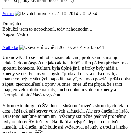
přečti si ji, aby sis mohl přečíst mě." :)
Vedro
27. 10. 2014 v 0:52:34
Dobrý den
Bohužel jsem to nepochopil, tedy nehodnotím...
Napsal Vedro
Nathaka
26. 10. 2014 v 23:55:44
UnknowN: To se hodnotí strašně obtížně, protože nepamatuju
tehdejší dobu (aspoň ne jako aktivní hráč) a tím pádem přicházím o
spoustu kontextu. Kultura byla úplně jiná, nároky byly nižší a
změny se dělaly spíš ve smyslu "přidávat další a další obsah, ať
máme co nejvíc šílených nápadů i vaty", zatímco později přišla doba
záplat, zjednodušení a oprav. A dnes, dnes už mi přijde, že šanci
mají jen velmi dobré nápady, anebo úplně revoluční změny a
"kompletní předělávky systému".
V kontextu doby má ŠV docela slušnou úroveň - skoro bych řekl o
dost větší než náš server ve svých začátcích. Ale pro dnešního hráče
DrD toho nabídne minimum - všechny skutečně palčivé problémy
byly od doby ŠV řešeny několikrát a nejspíš i lépe a co se týče
nápadů, tak dnešní hráč bude asi vyžadovat nápady z trochu jiného
soudku, "modernější".