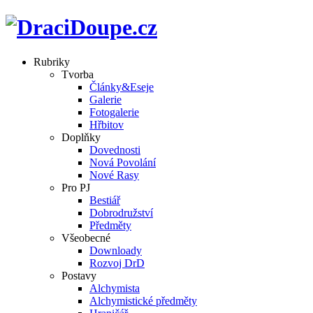
Rubriky
Tvorba
Články&Eseje
Galerie
Fotogalerie
Hřbitov
Doplňky
Dovednosti
Nová Povolání
Nové Rasy
Pro PJ
Bestiář
Dobrodružství
Předměty
Všeobecné
Downloady
Rozvoj DrD
Postavy
Alchymista
Alchymistické předměty