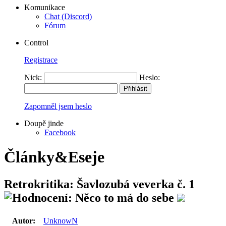
Komunikace
Chat (Discord)
Fórum
Control
Registrace
Nick:
Heslo:
Zapomněl jsem heslo
Doupě jinde
Facebook
Články&Eseje
Retrokritika: Šavlozubá veverka č. 1
Autor:
UnknowN