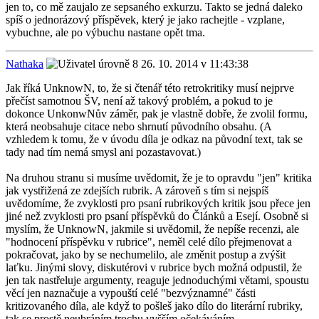
jen to, co mě zaujalo ze sepsaného exkurzu. Takto se jedná daleko
spíš o jednorázový příspěvek, který je jako rachejtle - vzplane,
vybuchne, ale po výbuchu nastane opět tma.
Nathaka
26. 10. 2014 v 11:43:38
Jak říká UnknowN, to, že si čtenář této retrokritiky musí nejprve
přečíst samotnou ŠV, není až takový problém, a pokud to je
dokonce UnkonwNův záměr, pak je vlastně dobře, že zvolil formu,
která neobsahuje citace nebo shrnutí původního obsahu. (A
vzhledem k tomu, že v úvodu díla je odkaz na původní text, tak se
tady nad tím nemá smysl ani pozastavovat.)
Na druhou stranu si musíme uvědomit, že je to opravdu "jen" kritika
jak vystřižená ze zdejších rubrik. A zároveň s tím si nejspíš
uvědomíme, že zvyklosti pro psaní rubrikových kritik jsou přece jen
jiné než zvyklosti pro psaní příspěvků do Článků a Esejí. Osobně si
myslím, že UnknowN, jakmile si uvědomil, že nepíše recenzi, ale
"hodnocení příspěvku v rubrice", neměl celé dílo přejmenovat a
pokračovat, jako by se nechumelilo, ale změnit postup a zvýšit
laťku. Jinými slovy, diskutérovi v rubrice bych možná odpustil, že
jen tak nastřeluje argumenty, reaguje jednoduchými větami, spoustu
věcí jen naznačuje a vypouští celé "bezvýznamné" části
kritizovaného díla, ale když to pošleš jako dílo do literární rubriky,
tak se prostě neubráním trochu vyšším očekáváním.