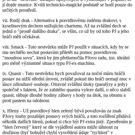
jí dojde munice. Kvůli technicko-magické podstatě se hodí pouze do
určitých prostředí.
vii. Rudý drak - Alternativa k pravidlovému rudému drakovi, s
kyselinovým dechem snižujícím charismu. Až na zvláštní dech se
jedná o "prostě dalšího draka", se vším, co už by od toho PJ a jeho
hráči měli očekávat.
viii. Smack - Tuto nestvůrku může PJ použít v situacích, kdy by se
mu nechtělo nechat postavám přiletět na pomoc pravidlovou
"moudrou sovu", která by jim přetlumočila PJovu radu, tzn. ideální
pro méně významné situace typu PJ-ex-machina.
ix. Quasir - Tuto nestvůrku bych považoval za noční můru hráčů
postav na nižší střední úrovni, zvláště pokud tito hráči nemají moc v
lásce zdlouhavé souboje. Otravné zvláštní útoky (paralýzy a jedy)
společně s faktem, že ze zabitého quasira vyleze další, o něco slabší
quasir, slibuje dlouhé hodiny zábavy s hody na útok, na obranu a
proti pastem na odolnost.
x. Hleny - Už pravidlový hlen zelený bývá považován za znak
PJovy touhy pozabíjet postavy svých hráčů, a toto rozšíření přidává
několik dalších hlenů, pokud si chce být PJ extra jistý. Zpestřením je
"hlen červený" který se dle vyjádření autora může táhnout za
družinou (byť bohužel chybí vysvětlení údaje "rychlost" v