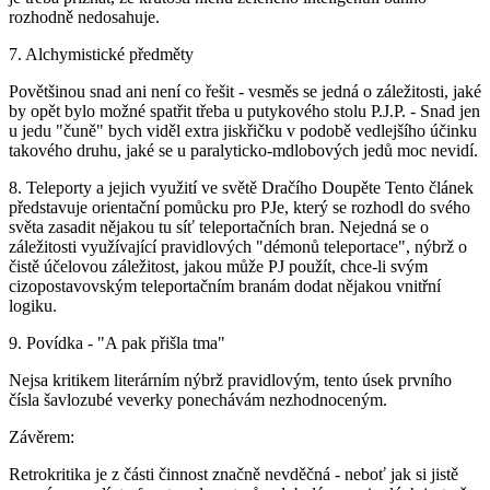
rozhodně nedosahuje.
7. Alchymistické předměty
Povětšinou snad ani není co řešit - vesměs se jedná o záležitosti, jaké
by opět bylo možné spatřit třeba u putykového stolu P.J.P. - Snad jen
u jedu "čuně" bych viděl extra jiskřičku v podobě vedlejšího účinku
takového druhu, jaké se u paralyticko-mdlobových jedů moc nevidí.
8. Teleporty a jejich využití ve světě Dračího Doupěte
Tento článek
představuje orientační pomůcku pro PJe, který se rozhodl do svého
světa zasadit nějakou tu síť teleportačních bran. Nejedná se o
záležitosti využívající pravidlových "démonů teleportace", nýbrž o
čistě účelovou záležitost, jakou může PJ použít, chce-li svým
cizopostavovským teleportačním branám dodat nějakou vnitřní
logiku.
9. Povídka - "A pak přišla tma"
Nejsa kritikem literárním nýbrž pravidlovým, tento úsek prvního
čísla šavlozubé veverky ponechávám nezhodnoceným.
Závěrem:
Retrokritika je z části činnost značně nevděčná - neboť jak si jistě