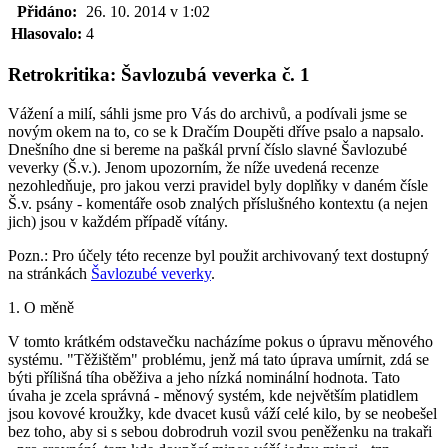
Přidáno:
26. 10. 2014 v 1:02
Hlasovalo:
4
Retrokritika: Šavlozubá veverka č. 1
Vážení a milí, sáhli jsme pro Vás do archivů, a podívali jsme se
novým okem na to, co se k Dračím Doupěti dříve psalo a napsalo.
Dnešního dne si bereme na paškál první číslo slavné Šavlozubé
veverky (Š.v.). Jenom upozorním, že níže uvedená recenze
nezohledňuje, pro jakou verzi pravidel byly doplňky v daném čísle
Š.v. psány - komentáře osob znalých příslušného kontextu (a nejen
jich) jsou v každém případě vítány.
Pozn.: Pro účely této recenze byl použit archivovaný text dostupný
na stránkách
Šavlozubé veverky
.
1. O měně
V tomto krátkém odstavečku nacházíme pokus o úpravu měnového
systému. "Těžištěm" problému, jenž má tato úprava umírnit, zdá se
býti přílišná tíha oběživa a jeho nízká nominální hodnota. Tato
úvaha je zcela správná - měnový systém, kde největším platidlem
jsou kovové kroužky, kde dvacet kusů váží celé kilo, by se neobešel
bez toho, aby si s sebou dobrodruh vozil svou peněženku na trakaři