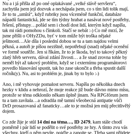
Nu a i já přišla až po oné oplakávané „velké slávě servšeru“,
zachytila jsem její dozvuk a nechápala jsem, co s tím lidi tolik mají,
že to tu „umírá“, když rubriky jsou víceméně funkční, databáze
nápadů fantastická, jde se tím týdny hrabat a nasávat nové postřehy,
řešení, přístupy…pořád sem i chodí dost lidí, kterým když napíšu,
tak mi rádi pomohou s čímkoli. Stačí se nebát :-) Co mě mrzí, že
jsme přišli o OHyZDu, byť v tom může být troška nějaké
ješitnosti…Ale díla i poslední dobou se tu a tam najdou velmi
pěkná, a autoři je píšou nezištně, nepotřebují (snad) nějaké ocenění
ve formě soutěže. Jen si říkám, že to je škoda, byl to takový pěkný
zlatý hřeb serveru, dával zdání živosti… a že snad zrovna tohle by
neměl být až takový problém, když se i externímu programátorovi
povedlo hlasování spustit, tak ho zase ukončit a třeba spustit další
ročník(y). Nu, asi to problém je, jinak by to bylo :-)
Ano, i mě vyhovuje pomalost serveru. Napíšu po několika dnech
hezky v klidu a nehrozí, že moje reakce již bude dávno mimo mísu,
protože se téma odklonilo někam úplně jinam. Na RPGfórum jsem
tu a tam zavítala…a odradila mě tamní všeobecná antipatie vůči
DrD prosazovaná až fanaticky…ale to je možná jen můj přecitlivělý
dojem.
Co zde žije je stůl
14 dní na téma…, ID 2479
, kam stále chodí
poměrně i pár lidí se podělit o své postřehy ze hry. A tímto zvu vás
všechny, kteří o něm nevíte, pojďte a zapojte se. Třeba sami přijdete