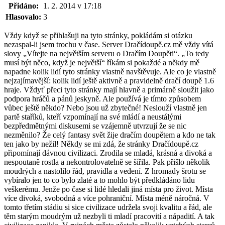
Přidáno:
1. 2. 2014 v 17:18
Hlasovalo:
3
Vždy když se přihlašuji na tyto stránky, pokládám si otázku
nezaspal-li jsem trochu v čase. Server Dračídoupě.cz mě vždy vítá
slovy „Vítejte na největším serveru o Dračím Doupěti“. „To tedy
musí být něco, když je největší“ říkám si pokaždé a někdy mě
napadne kolik lidí tyto stránky vlastně navštěvuje. Ale co je vlastně
nejzajímavější: kolik lidí ještě aktivně a pravidelně dračí doupě 1.6
hraje. Vždyť přeci tyto stránky mají hlavně a primárně sloužit jako
podpora hráčů a pánů jeskyně. Ale používá je tímto způsobem
vůbec ještě někdo? Nebo jsou už zbytečné! Neslouží vlastně jen
partě staříků, kteří vzpomínají na své mládí a neustálými
bezpředmětnými diskusemi se vzájemně utvrzují že se nic
nezměnilo? Že celý fantasy svět žije dračím doupětem a kdo ne tak
ten jako by nežil! Někdy se mi zdá, že stránky Dračídoupě.cz
připomínají dávnou civilizaci. Zrodila se mladá, krásná a divoká a
nespoutaně rostla a nekontrolovatelně se šířila. Pak přišlo několik
moudrých a nastolilo řád, pravidla a vedení. Z hromady šrotu se
vybíralo jen to co bylo zlaté a to mohlo být předkládáno lidu
veškerému. Jenže po čase si lidé hledali jiná místa pro život. Místa
více divoká, svobodná a více pohraniční. Místa méně náročná. V
tomto třetím stádiu si sice civilizace udržela svoji kvalitu a řád, ale
těm starým moudrým už nezbyli ti mladí pracovití a nápadití. A tak