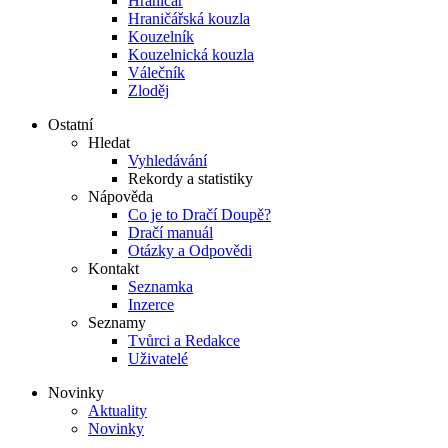
Hraničář
Hraničářská kouzla
Kouzelník
Kouzelnická kouzla
Válečník
Zloděj
Ostatní
Hledat
Vyhledávání
Rekordy a statistiky
Nápověda
Co je to Dračí Doupě?
Dračí manuál
Otázky a Odpovědi
Kontakt
Seznamka
Inzerce
Seznamy
Tvůrci a Redakce
Uživatelé
Novinky
Aktuality
Novinky