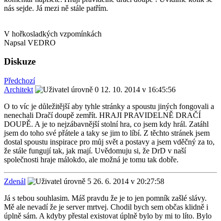
nás sejde. Já mezi ně stále patřím.
V hořkosladkých vzpomínkách
Napsal VEDRO
Diskuze
Předchozí
Architekt
12. 10. 2014 v 16:45:56
O to víc je důležitější aby tyhle stránky a spoustu jiných fongovali a
nenechali Dračí doupě zemřít. HRAJI PRAVIDELNĚ DRAČÍ
DOUPĚ. A je to nejzábavnější stolní hra, co jsem kdy hrál. Zatáhl
jsem do toho své přátele a taky se jim to líbí. Z těchto stránek jsem
dostal spoustu inspirace pro můj svět a postavy a jsem vděčný za to,
že stále fungují tak, jak mají. Uvědomuju si, že DrD v naší
společnosti hraje málokdo, ale možná je tomu tak dobře.
Zdenál
26. 6. 2014 v 20:27:58
Já s tebou souhlasim. Máš pravdu že je to jen pomník zašlé slávy.
Mě ale nevadí že je server mrtvej. Chodil bych sem občas klidně i
úplně sám. A kdyby přestal existovat úplně bylo by mi to líto. Bylo