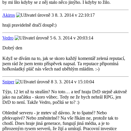
by mi líto kdyby se z něj stalo něco jinýho. I kdyby to žilo.
Akiros
8. 3. 2014 v 22:10:17
hraji pravidelně dračí doupě:)
Vedro
6. 3. 2014 v 20:03:14
Dobrý den
Když se dívám na to, jak se skoro každý komentář zelená reputací,
jsem rád že jsem tento příspěvek napsal. Ta reputace připomíná
hořkosladký pláč nás všech nad uběhlým mládím. :-)
Sniper
3. 3. 2014 v 15:10:04
Týjo, 12 let už tu straším? No toto… a teď hraju DrD stejně aktivně
jako na začátku - skoro vůbec. Tedy ne že bych nehrál RPG, jen
DrD to není. Takže Vedro, počítá se to? :)
Ohledně serveru - je mrtev už dávno. Je to špatné? Nebo
překvapivé? Nebo změnitelné? Na vše říkám ne, protože tak to
chodí. Dnes hraje jiná generace, fungují jiná média, a je to
přirozeným rysem serverů, že žijí a umírají. Pracovní investice