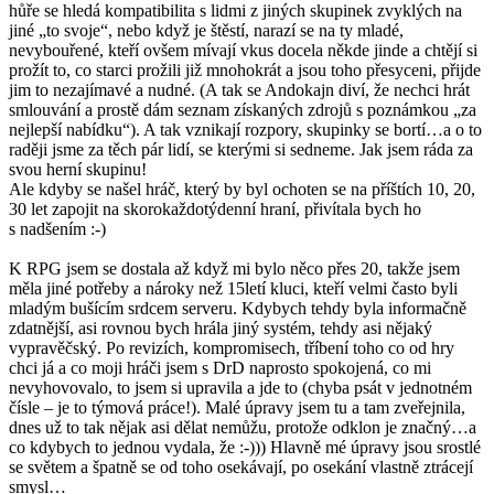
hůře se hledá kompatibilita s lidmi z jiných skupinek zvyklých na
jiné „to svoje“, nebo když je štěstí, narazí se na ty mladé,
nevybouřené, kteří ovšem mívají vkus docela někde jinde a chtějí si
prožít to, co starci prožili již mnohokrát a jsou toho přesyceni, přijde
jim to nezajímavé a nudné. (A tak se Andokajn diví, že nechci hrát
smlouvání a prostě dám seznam získaných zdrojů s poznámkou „za
nejlepší nabídku“). A tak vznikají rozpory, skupinky se bortí…a o to
raději jsme za těch pár lidí, se kterými si sedneme. Jak jsem ráda za
svou herní skupinu!
Ale kdyby se našel hráč, který by byl ochoten se na příštích 10, 20,
30 let zapojit na skorokaždotýdenní hraní, přivítala bych ho
s nadšením :-)
K RPG jsem se dostala až když mi bylo něco přes 20, takže jsem
měla jiné potřeby a nároky než 15letí kluci, kteří velmi často byli
mladým bušícím srdcem serveru. Kdybych tehdy byla informačně
zdatnější, asi rovnou bych hrála jiný systém, tehdy asi nějaký
vypravěčský. Po revizích, kompromisech, tříbení toho co od hry
chci já a co moji hráči jsem s DrD naprosto spokojená, co mi
nevyhovovalo, to jsem si upravila a jde to (chyba psát v jednotném
čísle – je to týmová práce!). Malé úpravy jsem tu a tam zveřejnila,
dnes už to tak nějak asi dělat nemůžu, protože odklon je značný…a
co kdybych to jednou vydala, že :-))) Hlavně mé úpravy jsou srostlé
se světem a špatně se od toho osekávají, po osekání vlastně ztrácejí
smysl…