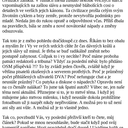
civilizace zanikla. V ruinách města zůstalo několik vetchých starců
vzpomínajících na zašlou slávu a nesmyslně blábolících cosi o
detailech ve verších jejich kánonu. Ta civilizace prošla celým svým
životním cyklem a brzy zemře, protože nevytvořila podmínky pro
mladé. Nedala jim do rukou opratě a odpovědnost včas. Příliš dbala
na pravidlech, bála se změn a nové novátorské nápady a změny
odsuzovala.
Tak toto je z mého pohledu dračídoupě.cz dnes. Říkám to bez obalu
a myslím že i Vy ve svých srdcích cítíte že čas dávných králů a
jejich slávy už minul. Je třeba se buď radikálně změnit nebo
postupně zahynout. Cožpak to i vy necítíte? Proč máme proboha
patnáct redaktorů a tribuna? Vždyť za poslední měsíc bylo přidáno
OSM příspěvků ?!? To by zvládl jeden člověk, zvláště když je
většina pisatelů zkušených a serverem protřelých. Proč je průměrný
počet přihlášených uživatelů DVA? Proč nefunguje chat a je
neustále prázdný? Co putyka a diskuse o nápadech? Opravdu není
na co čtenáře nalákat? To jsme tak špatní autoři? Vůbec ne, jen naše
téma není aktuální. Přiznejme si to, je to mrtvé téma. I když jej
milujeme jako mrtvou milenku, i když neustále dokola prohlížíme
fotoalbum už ji nazpět nikdy nepřivoláme. A možná pro to už není
ani síly ani vůle. A možná už je to vlastně jedno.
Tak co, povzbudil Vás, vy poslední přeživší kteří to čtete, můj
článek? Pokud se mnou nesouhlasíte, bude stačit když pod svůj
komentář napíšete: Hraji pravidelně dračí doupě ! Uvidíme kolik se