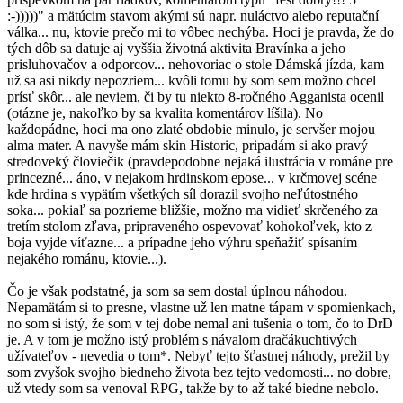
:-)))))" a mätúcim stavom akými sú napr. nuláctvo alebo reputační
válka... nu, ktovie prečo mi to vôbec nechýba. Hoci je pravda, že do
tých dôb sa datuje aj vyššia životná aktivita Bravínka a jeho
prisluhovačov a odporcov... nehovoriac o stole Dámská jízda, kam
už sa asi nikdy nepozriem... kvôli tomu by som sem možno chcel
prísť skôr... ale neviem, či by tu niekto 8-ročného Agganista ocenil
(otázne je, nakoľko by sa kvalita komentárov líšila). No
každopádne, hoci ma ono zlaté obdobie minulo, je servšer mojou
alma mater. A navyše mám skin Historic, pripadám si ako pravý
stredoveký človiečik (pravdepodobne nejaká ilustrácia v románe pre
princezné... áno, v nejakom hrdinskom epose... v krčmovej scéne
kde hrdina s vypätím všetkých síl dorazil svojho neľútostného
soka... pokiaľ sa pozrieme bližšie, možno ma vidieť skrčeného za
tretím stolom zľava, pripraveného ospevovať kohokoľvek, kto z
boja vyjde víťazne... a prípadne jeho výhru speňažiť spísaním
nejakého románu, ktovie...).
Čo je však podstatné, ja som sa sem dostal úplnou náhodou.
Nepamätám si to presne, vlastne už len matne tápam v spomienkach,
no som si istý, že som v tej dobe nemal ani tušenia o tom, čo to DrD
je. A v tom je možno istý problém s návalom dračákuchtivých
užívateľov - nevedia o tom*. Nebyť tejto šťastnej náhody, prežil by
som zvyšok svojho biedneho života bez tejto vedomosti... no dobre,
už vtedy som sa venoval RPG, takže by to až také biedne nebolo.