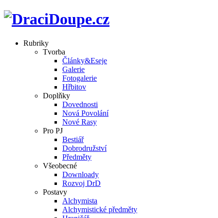
Rubriky
Tvorba
Články&Eseje
Galerie
Fotogalerie
Hřbitov
Doplňky
Dovednosti
Nová Povolání
Nové Rasy
Pro PJ
Bestiář
Dobrodružství
Předměty
Všeobecné
Downloady
Rozvoj DrD
Postavy
Alchymista
Alchymistické předměty