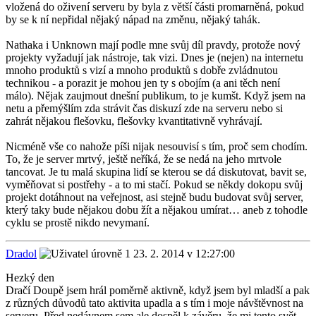
vložená do oživení serveru by byla z větší části promarněná, pokud
by se k ní nepřidal nějaký nápad na změnu, nějaký tahák.
Nathaka i Unknown mají podle mne svůj díl pravdy, protože nový
projekty vyžadují jak nástroje, tak vizi. Dnes je (nejen) na internetu
mnoho produktů s vizí a mnoho produktů s dobře zvládnutou
technikou - a porazit je mohou jen ty s obojím (a ani těch není
málo). Nějak zaujmout dnešní publikum, to je kumšt. Když jsem na
netu a přemýšlím zda strávit čas diskuzí zde na serveru nebo si
zahrát nějakou flešovku, flešovky kvantitativně vyhrávají.
Nicméně vše co nahože píši nijak nesouvisí s tím, proč sem chodím.
To, že je server mrtvý, ještě neříká, že se nedá na jeho mrtvole
tancovat. Je tu malá skupina lidí se kterou se dá diskutovat, bavit se,
vyměňovat si postřehy - a to mi stačí. Pokud se někdy dokopu svůj
projekt dotáhnout na veřejnost, asi stejně budu budovat svůj server,
který taky bude nějakou dobu žít a nějakou umírat… aneb z tohodle
cyklu se prostě nikdo nevymaní.
Dradol
23. 2. 2014 v 12:27:00
Hezký den
Dračí Doupě jsem hrál poměrně aktivně, když jsem byl mladší a pak
z různých důvodů tato aktivita upadla a s tím i moje návštěvnost na
serveru. Před nedávnem sem ale dospěl k závěru, že mi tento svět