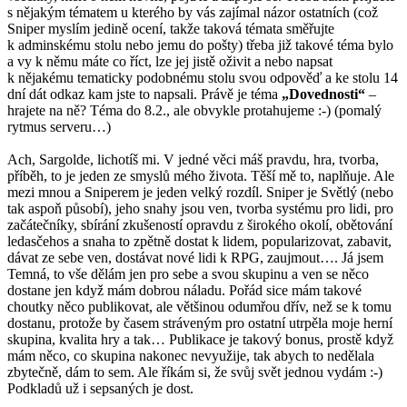
s nějakým tématem u kterého by vás zajímal názor ostatních (což
Sniper myslím jedině ocení, takže taková témata směřujte
k adminskému stolu nebo jemu do pošty) třeba již takové téma bylo
a vy k němu máte co říct, lze jej jistě oživit a nebo napsat
k nějakému tematicky podobnému stolu svou odpověď a ke stolu 14
dní dát odkaz kam jste to napsali. Právě je téma
„Dovednosti“
–
hrajete na ně? Téma do 8.2., ale obvykle protahujeme :-) (pomalý
rytmus serveru…)
Ach, Sargolde, lichotíš mi. V jedné věci máš pravdu, hra, tvorba,
příběh, to je jeden ze smyslů mého života. Těší mě to, naplňuje. Ale
mezi mnou a Sniperem je jeden velký rozdíl. Sniper je Světlý (nebo
tak aspoň působí), jeho snahy jsou ven, tvorba systému pro lidi, pro
začátečníky, sbírání zkušeností opravdu z širokého okolí, obětování
ledasčehos a snaha to zpětně dostat k lidem, popularizovat, zabavit,
dávat ze sebe ven, dostávat nové lidi k RPG, zaujmout…. Já jsem
Temná, to vše dělám jen pro sebe a svou skupinu a ven se něco
dostane jen když mám dobrou náladu. Pořád sice mám takové
choutky něco publikovat, ale většinou odumřou dřív, než se k tomu
dostanu, protože by časem stráveným pro ostatní utrpěla moje herní
skupina, kvalita hry a tak… Publikace je takový bonus, prostě když
mám něco, co skupina nakonec nevyužije, tak abych to nedělala
zbytečně, dám to sem. Ale říkám si, že svůj svět jednou vydám :-)
Podkladů už i sepsaných je dost.