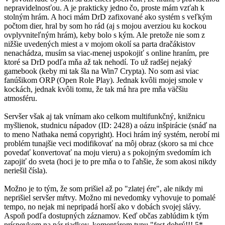
nepravidelnosťou. A je prakticky jedno čo, proste mám vzťah k
stolným hrám. A hoci mám DrD zafixované ako systém s veľkým
počtom dier, hral by som ho rád (aj s mojou averziou ku kockou
ovplyvniteľným hrám), keby bolo s kým. Ale pretože nie som z
nižšie uvedených miest a v mojom okolí sa parta dračákistov
nenachádza, musím sa viac-menej uspokojiť s online hraním, pre
ktoré sa DrD podľa mňa až tak nehodí. To už radšej nejaký
gamebook (keby mi tak šla na Win7 Crypta). No som asi viac
fanúšikom ORP (Open Role Play). Jednak kvôli mojej smole v
kockách, jednak kvôli tomu, že tak má hra pre mňa väčšiu
atmosféru.
Servšer však aj tak vnímam ako celkom multifunkčný, knižnicu
myšlienok, studnicu nápadov (ID: 2428) a oázu inšpirácie (snáď na
to meno Nathaka nemá copyright). Hoci hrám iný systém, nerobí mi
problém tunajšie veci modifikovať na môj obraz (skoro sa mi chce
povedať konvertovať na moju vieru) a s pokojným svedomím ich
zapojiť do sveta (hoci je to pre mňa o to ľahšie, že som akosi nikdy
neriešil čísla).
Možno je to tým, že som prišiel až po "zlatej ére", ale nikdy mi
neprišiel servšer mŕtvy. Možno mi nevedomky vyhovuje to pomalé
tempo, no nejak mi nepripadá horší ako v dobách svojej slávy.
Aspoň podľa dostupných záznamov. Keď občas zablúdim k tým
príspevkom na pár riadkov, komentárom typu "fest dobrý!!! 5*