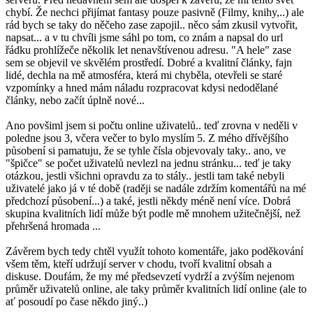
chybí. Že nechci přijímat fantasy pouze pasivně (Filmy, knihy,..) ale
rád bych se taky do něčeho zase zapojil.. něco sám zkusil vytvořit,
napsat... a v tu chvíli jsme sáhl po tom, co znám a napsal do url
řádku prohlížeče několik let nenavštívenou adresu. "A hele" zase
sem se objevil ve skvělém prostředí. Dobré a kvalitní články, fajn
lidé, dechla na mě atmosféra, která mi chyběla, otevřeli se staré
vzpomínky a hned mám náladu rozpracovat kdysi nedodělané
články, nebo začít úplně nové...
Ano povšiml jsem si počtu online uživatelů.. teď zrovna v neděli v
poledne jsou 3, včera večer to bylo myslím 5. Z mého dřívějšího
působení si pamatuju, že se tyhle čísla objevovaly taky.. ano, ve
"špičce" se počet uživatelů nevlezl na jednu stránku... teď je taky
otázkou, jestli všichni opravdu za to stály.. jestli tam také nebyli
uživatelé jako já v té době (raději se nadále zdržím komentářů na mé
předchozí působení...) a také, jestli někdy méně není více. Dobrá
skupina kvalitních lidí může být podle mě mnohem užitečnější, než
přehršená hromada ...
Závěrem bych tedy chtěl využít tohoto komentáře, jako poděkování
všem těm, kteří udržují server v chodu, tvoří kvalitní obsah a
diskuse. Doufám, že my mé předsevzetí vydrží a zvýším nejenom
průměr uživatelů online, ale taky průměr kvalitních lidí online (ale to
ať posoudí po čase někdo jiný..)