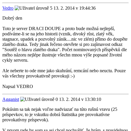
Vedro
13. 2. 2014 v 19:44:36
Dobrý den
Toto je server DRACI DOUPE a proto bude možná nejlepší,
podíváme-li se na jeho historii (vznik, divoký růst, zlatý věk,
stagnace, upadek a pozvolný zánik....nic ve zlém) přímo do doupěte
zlatého draka. Tedy jinak řečeno otevřete si pro zajímavost odkaz
"Soutěž o hlavu zlatého draka". Počet nominovaných příspěvků dle
mého názoru nejlépe ilustruje všechn mnou výše popsané životní
cykly serveru.
Ale neberte to ode mne jako skuhrání, remcání nebo neuctu. Pouze
vás všechny provokativně provokuji :-)
Napsal VEDRO
Agganist
13. 2. 2014 v 13:30:10
Pokúsim sa tak nejak voľne nadviazať na túto rušnú vravu (25
príspevkov, to je vskutku dobrá štatistika pre provokatívne
provokatívny príspevok).
V prvom rade by som sa asi chcel pochváliť, že hrám, s pravidelnou