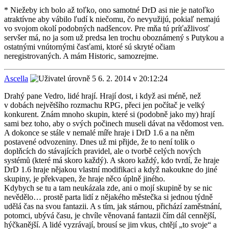
* Niežeby ich bolo až toľko, ono samotné DrD asi nie je natoľko
atraktívne aby vábilo ľudí k niečomu, čo nevyužijú, pokiaľ nemajú
vo svojom okolí podobných nadšencov. Pre mňa tú príťažlivosť
servšer má, no ja som už predsa len trochu oboznámený s Putykou a
ostatnými vnútornými časťami, ktoré sú skryté očiam
neregistrovaných. A mám Historic, samozrejme.
Ascella
6. 2. 2014 v 20:12:24
Drahý pane Vedro, lidé hrají. Hrají dost, i když asi méně, než
v dobách největšího rozmachu RPG, přeci jen počítač je velký
konkurent. Znám mnoho skupin, které si (podobně jako my) hrají
sami bez toho, aby o svých počinech museli dávat na vědomost ven.
A dokonce se stále v nemalé míře hraje i DrD 1.6 a na něm
postavené odvozeniny. Dnes už mi přijde, že to není tolik o
doplňcích do stávajících pravidel, ale o tvorbě celých nových
systémů (které má skoro každý). A skoro každý, kdo tvrdí, že hraje
DrD 1.6 hraje nějakou vlastní modifikaci a když nakoukne do jiné
skupiny, je překvapen, že hraje něco úplně jiného.
Kdybych se tu a tam neukázala zde, ani o mojí skupině by se nic
nevědělo… prostě parta lidí z nějakého městečka si jednou týdně
udělá čas na svou fantazii. A s tím, jak stárnou, přichází zaměstnání,
potomci, ubývá času, je chvíle věnovaná fantazii čím dál cennější,
hýčkanější. A lidé vyzrávají, brousí se jim vkus, chtějí „to svoje“ a