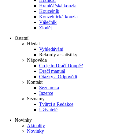
Hraničář
Hraničářská kouzla
Kouzelník
Kouzelnická kouzla
Válečník
Zloděj
Ostatní
Hledat
Vyhledávání
Rekordy a statistiky
Nápověda
Co je to Dračí Doupě?
Dračí manuál
Otázky a Odpovědi
Kontakt
Seznamka
Inzerce
Seznamy
Tvůrci a Redakce
Uživatelé
Novinky
Aktuality
Novinky