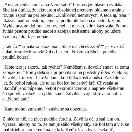
„Áno, zmenila som sa na Nerussathi“ hromovým hlasom zvolala
Sheila a dúfala, že lektvarom absolútnej premeny oklame astrálnu
rovinu aspoň na pár sekúnd. „Kráľovnú nemŕtvych. A teda aj, teba!“
ukázala naňho prstom, jemu sa podlomili kolená a padol k zemi.
Mykla prstom dohora a on vyletel na miesto, kde ukazovala. Potom
švihla prstom prudko nadol a zabijak nešťastne, akoby po údere
zvrchu padol k jej nohám.
„Tak čo?“ smiala sa teraz ona. „Stále ma chceš zabiť?“ jej vysoký
chladný smiech sa odrážal od ‚stien‘. No zrazu Sheila pocítila
prudkú bolesť.
„Moje telo je skoro...tak rýchlo? Nemôžem si dovoliť smiať sa tomu
zabijakovi.“ Pomyslela si a pripravila sa na posledný úder. Zdalo sa,
že zabijak to vzdal. Ležal tam ako kôpka kostí a mäsa. Zazdalo sa
jej, že pohol rukou, ale to asi bol len bolestivý kŕč. Chystala sa
ukončiť jeho trápenie. Nebol nekromancerom a napriek všetkému
čo spravil, zaslúžil si rýchlu smrť. Zdvihla svoju obrovskú nohu
a...Nebol tam!
„Kam mohol zmiznúť?“ zmätene sa obzerala.
Z ničoho nič, na pleci pocítila ťarchu. Zdvihla oči a stál tam on.
Vyzeral, akoby ho to, že tam je stálo všetky sily, ale bol tam a v ruke
mal striebro namierené na jej krk. Keď už sa chystal seknúť,