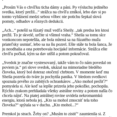
„Prosím Vás o chvíľku ticha dámy a páni. Po výsluchu jediného
svedka, ktorý prežil...“ strážca na chvíľu zmĺkol, lebo dav si po
tomto vyhlásení medzi sebou vôbec nie potichu šepkal slová
pomsty, odhadov a rôznych dedukcii.
„Ach...“ potešil sa fúzatý muž vedľa Sheily. „tak predsa len ktosi
prežil. To je skvelé, určite si všimol vraha.“ Sheila sa tomu síce
vonkoncom nepotešila, ale bola nútená sa na fúzatého muža
priateľsky usmiať, lebo sa na ňu pozrel. Ešte stále tu bola šanca, že
ju neodhalia a ona potrebovala hocijaké informácie. Strážca ešte
chvíľu počkal, kým sa dav utíšil a potom pokračoval.
„Svedok je značne vystresovaný, takže vám to čo nám povedal on
poviem ja.“ pri slove svedok, ukázal na mimoriadne bledého
človeka, ktorý bol doteraz otočený chrbtom. V momente keď mu
Sheila pozrela do tváre ju pochytila panika. V bledom svedkovi
spoznala prvého zo zabitých ochrankárov. „Ako mohol prežiť?“
pomyslela si. Ale keď sa lepšie prizrela jeho pokožke, pochopila.
Rýchlo zrakom prehliadala všetky astrálne roviny a potom našla čo
chcela nájsť. Na piatej astrálnej rovine uvidela nekromantskú
energiu, ktorá nebola jej. „Kto sa mohol zmocniť tela toho
človeka?“ spýtala sa v duchu. „Kto mohol...?“
Premkol ju strach. Žeby on? „Musím to zistiť“ zaumienila si. Z