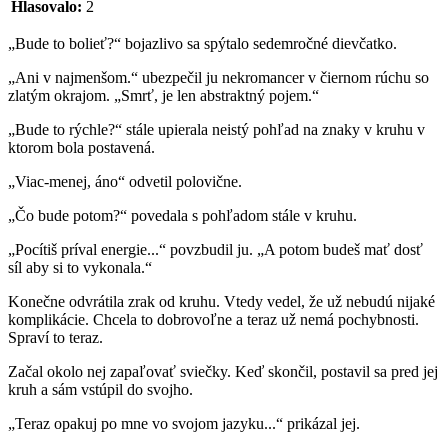
Hlasovalo:
2
„Bude to bolieť?“ bojazlivo sa spýtalo sedemročné dievčatko.
„Ani v najmenšom.“ ubezpečil ju nekromancer v čiernom rúchu so
zlatým okrajom. „Smrť, je len abstraktný pojem.“
„Bude to rýchle?“ stále upierala neistý pohľad na znaky v kruhu v
ktorom bola postavená.
„Viac-menej, áno“ odvetil polovične.
„Čo bude potom?“ povedala s pohľadom stále v kruhu.
„Pocítiš príval energie...“ povzbudil ju. „A potom budeš mať dosť
síl aby si to vykonala.“
Konečne odvrátila zrak od kruhu. Vtedy vedel, že už nebudú nijaké
komplikácie. Chcela to dobrovoľne a teraz už nemá pochybnosti.
Spraví to teraz.
Začal okolo nej zapaľovať sviečky. Keď skončil, postavil sa pred jej
kruh a sám vstúpil do svojho.
„Teraz opakuj po mne vo svojom jazyku...“ prikázal jej.