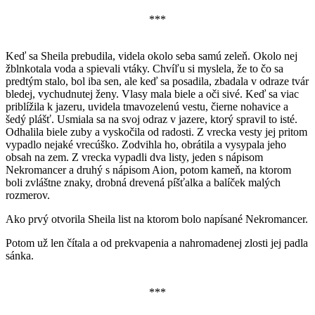
***
Keď sa Sheila prebudila, videla okolo seba samú zeleň. Okolo nej
žblnkotala voda a spievali vtáky. Chvíľu si myslela, že to čo sa
predtým stalo, bol iba sen, ale keď sa posadila, zbadala v odraze tvár
bledej, vychudnutej ženy. Vlasy mala biele a oči sivé. Keď sa viac
priblížila k jazeru, uvidela tmavozelenú vestu, čierne nohavice a
šedý plášť. Usmiala sa na svoj odraz v jazere, ktorý spravil to isté.
Odhalila biele zuby a vyskočila od radosti. Z vrecka vesty jej pritom
vypadlo nejaké vrecúško. Zodvihla ho, obrátila a vysypala jeho
obsah na zem. Z vrecka vypadli dva listy, jeden s nápisom
Nekromancer a druhý s nápisom Aion, potom kameň, na ktorom
boli zvláštne znaky, drobná drevená píšťalka a balíček malých
rozmerov.
Ako prvý otvorila Sheila list na ktorom bolo napísané Nekromancer.
Potom už len čítala a od prekvapenia a nahromadenej zlosti jej padla
sánka.
***