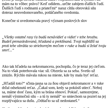
mám na to vôbec právo? Keď odídem...určite zabijem ďalších ľudí.
Ďalších ľudí s rodinami a priateľmi“ naraz cítila obrovskú silu
doteraz neuvedomovaného, potláčaného svedomia.
Konečne si uvedomovala pravý význam poslových slov
„Všetky ostatné rasy ťa budú nenávidieť a vidieť v tebe hrozbu.
Budeš prenasledovaná, hľadaná a preklínaná. Tvoji najbližší sa
proti tebe obrátia so strieborným mečom v ruke a budú si želať tvoju
smrť...“
Ako tak hľadela na nekromancera, pochopila, čo je teraz jej cieľom.
Na to však potrebovala viac síl. Obzrela sa za seba. Svetlo už
zmizlo. Rýchlo mávala rukou na mieste, kde by mala byť reťaz.
„Hľadáš toto?“ sčista-jasna sa za ňou objavil nekromancer a v ruke
držal odseknutú reťaz. „Čakal som, kedy sa pokúsiš utiecť. Neboj
sa, máme dosť času, kým sa brána obnoví. Pokiaľ, samozrejme,
nemáš výnimočnú silu – a tú ty nemáš“ so smiechom sa pozrel na jej
rozplývajúcu sa dušu. „Odtiaľto sa už nedostaneš.“