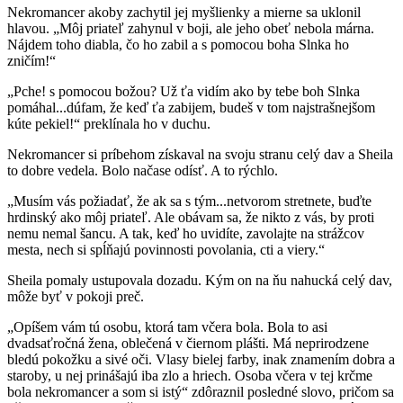
Nekromancer akoby zachytil jej myšlienky a mierne sa uklonil
hlavou. „Môj priateľ zahynul v boji, ale jeho obeť nebola márna.
Nájdem toho diabla, čo ho zabil a s pomocou boha Slnka ho
zničím!“
„Pche! s pomocou božou? Už ťa vidím ako by tebe boh Slnka
pomáhal...dúfam, že keď ťa zabijem, budeš v tom najstrašnejšom
kúte pekiel!“ preklínala ho v duchu.
Nekromancer si príbehom získaval na svoju stranu celý dav a Sheila
to dobre vedela. Bolo načase odísť. A to rýchlo.
„Musím vás požiadať, že ak sa s tým...netvorom stretnete, buďte
hrdinský ako môj priateľ. Ale obávam sa, že nikto z vás, by proti
nemu nemal šancu. A tak, keď ho uvidíte, zavolajte na strážcov
mesta, nech si spĺňajú povinnosti povolania, cti a viery.“
Sheila pomaly ustupovala dozadu. Kým on na ňu nahucká celý dav,
môže byť v pokoji preč.
„Opíšem vám tú osobu, ktorá tam včera bola. Bola to asi
dvadsaťročná žena, oblečená v čiernom plášti. Má neprirodzene
bledú pokožku a sivé oči. Vlasy bielej farby, inak znamením dobra a
staroby, u nej prinášajú iba zlo a hriech. Osoba včera v tej krčme
bola nekromancer a som si istý“ zdôraznil posledné slovo, pričom sa