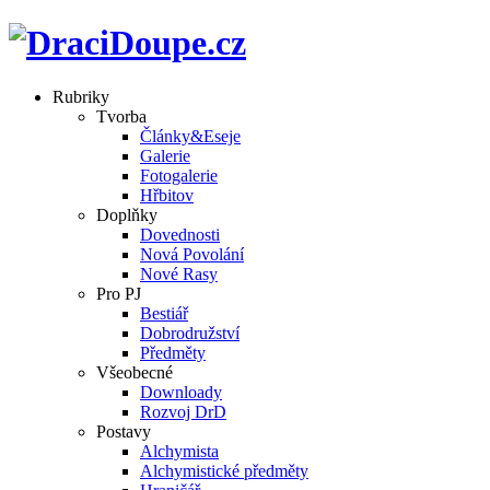
Rubriky
Tvorba
Články&Eseje
Galerie
Fotogalerie
Hřbitov
Doplňky
Dovednosti
Nová Povolání
Nové Rasy
Pro PJ
Bestiář
Dobrodružství
Předměty
Všeobecné
Downloady
Rozvoj DrD
Postavy
Alchymista
Alchymistické předměty