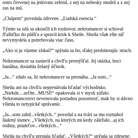
ostro červenej na jedovato zelenú, z nej na nebesky modrú a z nej
zas na inú.
„Chápem“ povedala zdrvene. „Ľudská esencia.“
Týmto sa zdá sa ukončil ich rozhovor, nekromancer si schoval
fľaštičku do plášťa a spravil krok k Sheile. Sheila však ešte nič
nevymyslela a potrebovala viac času.
„Ako si ju vlastne získal?“ spýtala sa ho, ďalej predstierajúc strach.
Nekromancer sa zastavil a chvíľu premýšľal. Jej otázka, hoci
banálna, dosiahla želaný účinok.
„Ja...“ zdalo sa, že nekromancer sa premáha. „Ja som...“
Sheila ani na chvíľu neprestávala hľadať východisko.
„Niekde....určite...MUSÍ!“ opakovala si v mysli zúfalo.
Nekromancerovi nevenovala poriadnu pozornosť, inak by si dávno
všimla to netypické správanie.
„Ja...som zabil...všetkých..“ povedal a na tvári sa mu roztiahol
šialený úsmev. „Všetkých, na ktorých mi kedy záležalo...aj ich
rodiny, priateľov...všetkých...“
Sheila na chvíľu prestala hľadať. „Všetkých?“ spýtala sa zdesene.