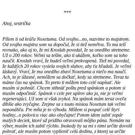
***
Ahoj, sestrička
Píšem ti od kráľa Noxetuma. Od svojho...no, nazvime to majstrom.
Od svojho majstra som sa dopočul, že si tiež nemŕtva. To ma teší
rovnako, ako aj to, že mi Kroslah povedal, že sa onedlho stretneme.
Už o 200 rokov. Veľmi sa teším, ako ti ukážem, koľko som sa toho
naučil. Kroslah vraví, že budeš veľmi prekvapená. Tiež mi povedal,
že každých 20 rokov vysiela svojich sluhov, aby ťa hľadali. Je veľmi
láskavý. Vraví, že ma onedlho zbaví Noxetuma a niečo ma naučí.
Ach, to je úžasné, nemôžem sa dočkať, kedy sa stretneme. Teraz tu
máme čas na spánok. To preto ti môžem toto celé napísať. Ale
musím si pohnúť. Chcem stihnúť poštu pred spánkom a potom si
musím odpočinúť. Spánok v cele pre upírov ako ja, nie je veľmi
regenerujúci. Už som si však zvykol. Na spánok mám teraz oveľa
dlhšie ako zvyčajne. Zrejme sa s touto misiou Noxetum tak veľmi
neponáhľa. Pre mňa je to výhoda. Môžem si pospať celé štyri
hodiny...o polovicu viac ako obyčajne! Potom idem zabiť zopár
malých deciek, ktoré už pridlho otravovali môjho pána. Nemám na
výber, musím ich zabiť rýchlo. Inokedy by sa mi s nimi určite dovolil
pohrať, ale musím potom vyplieniť celú dedinu, z ktorej sa určite