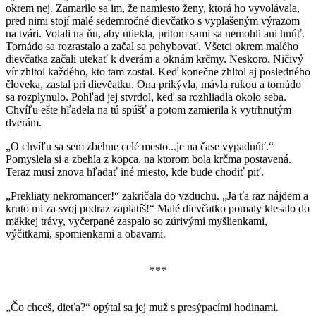
okrem nej. Zamarilo sa im, že namiesto ženy, ktorá ho vyvolávala,
pred nimi stojí malé sedemročné dievčatko s vyplašeným výrazom
na tvári. Volali na ňu, aby utiekla, pritom sami sa nemohli ani hnúť.
Tornádo sa rozrastalo a začal sa pohybovať. Všetci okrem malého
dievčatka začali utekať k dverám a oknám krčmy. Neskoro. Ničivý
vír zhltol každého, kto tam zostal. Keď konečne zhltol aj posledného
človeka, zastal pri dievčatku. Ona prikývla, mávla rukou a tornádo
sa rozplynulo. Pohľad jej stvrdol, keď sa rozhliadla okolo seba.
Chvíľu ešte hľadela na tú spúšť a potom zamierila k vytrhnutým
dverám.
„O chvíľu sa sem zbehne celé mesto...je na čase vypadnúť.“
Pomyslela si a zbehla z kopca, na ktorom bola krčma postavená.
Teraz musí znova hľadať iné miesto, kde bude chodiť piť.
„Prekliaty nekromancer!“ zakričala do vzduchu. „Ja ťa raz nájdem a
kruto mi za svoj podraz zaplatíš!“ Malé dievčatko pomaly klesalo do
mäkkej trávy, vyčerpané zaspalo so zúrivými myšlienkami,
výčitkami, spomienkami a obavami.
***
„Čo chceš, dieťa?“ opýtal sa jej muž s presýpacími hodinami.