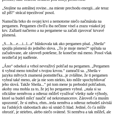
„Stojíme na astrálnej rovine...na mieste prechodu energii...ale teraz
už píš!“ strácal trpezlivosť posol.
Namočila brko do svojej krvi a nemotorne niečo načmárala na
pergamen. Pergamen chvíľu iba nečinne visel a zrazu vsiakol jej
krv. Zažiaril načierno a na pergamene sa začali zjavovať krvavé
písmená.
„S....h....e....i...l...a“ hláskovala tak ako pergamen písal. „Sheila“
spojila písmená do jedného slova. „To je moje meno?“ spýtala sa
začudovane, ale zároveň potešene, že konečne má meno. Posol však
nezdieľal jej nadšenie.
„Áno“ odsekol a vrhol nevraživý pohľad na pergamen. „Pergamen
ti vybral meno totožné s tvojou krvou.“ zamračil sa. „Sheila v
jazyku mŕtvych znamená pomstiteľka...je zvláštne, že ti pergamen
vybral také meno, ale ja nie som niekto, kto môže spochybňovať
jeho slová. Takže Sheila...“ pri tom mene ju prebodol pohľadom,
akoby ona mohla za to, že jej ho pergamen vybral. „stala si sa
oficiálne nemŕtvou a odteraz môžeš využívať všetky naše výhody,
ktoré sa budeš môcť naučiť od nekromancerov. Zároveň ťa musím
upozorniť, že si mŕtva, ehm...teda nemŕtva a odteraz nebudeš závislá
na ľudských slabostiach ako sú smäd či hlad. Jediné, čo ťa môže
ohroziť, je striebro, alebo niečo svätené. Si nemŕtva a tak môžeš, ale