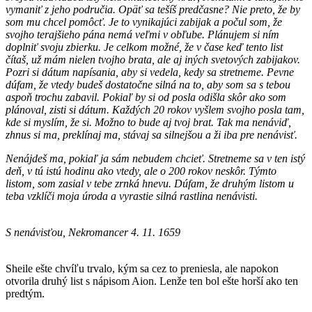
vymaniť z jeho područia. Opäť sa tešíš predčasne? Nie preto, že by
som mu chcel pomôcť. Je to vynikajúci zabijak a počul som, že
svojho terajšieho pána nemá veľmi v obľube. Plánujem si ním
doplniť svoju zbierku. Je celkom možné, že v čase keď tento list
čítaš, už mám nielen tvojho brata, ale aj iných svetových zabijakov.
Pozri si dátum napísania, aby si vedela, kedy sa stretneme. Pevne
dúfam, že vtedy budeš dostatočne silná na to, aby som sa s tebou
aspoň trochu zabavil. Pokiaľ by si od posla odišla skôr ako som
plánoval, zisti si dátum. Každých 20 rokov vyšlem svojho posla tam,
kde si myslím, že si. Možno to bude aj tvoj brat. Tak ma nenáviď,
zhnus si ma, preklínaj ma, stávaj sa silnejšou a ži iba pre nenávisť.
Nenájdeš ma, pokiaľ ja sám nebudem chcieť. Stretneme sa v ten istý
deň, v tú istú hodinu ako vtedy, ale o 200 rokov neskôr. Týmto
listom, som zasial v tebe zrnká hnevu. Dúfam, že druhým listom u
teba vzklíči moja úroda a vyrastie silná rastlina nenávisti.
S nenávisťou, Nekromancer 4. 11. 1659
Sheile ešte chvíľu trvalo, kým sa cez to preniesla, ale napokon
otvorila druhý list s nápisom Aion. Lenže ten bol ešte horší ako ten
predtým.