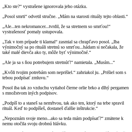
„Kto ste?“ vystrašene ignorovala jeho otázku.
„Posol smrti“ odvetil stručne. „Mám na starosti rituály tejto oblasti.“
„Ale...ten nekromancer...tvrdil, že sa stretnem so smrťou!“
vystrašenosť pomaly ustupovala.
„Tak v tom prípade ti klamal“ zasmial sa chrapľavo posol. „Iba
výnimočný sa po rituáli stretnú so smrťou...hádam si nečakala, že
také malé dievča ako ty, môže byť výnimočné.“
„Ale ja sa s ňou potrebujem stretnúť!“ namietala. „Musím...“
„Kvôli tvojim potrebám som neprišiel.“ zahriakol ju. „Prišiel som s
tebou podpísať zmluvu.“
Posol iba tak zo vzduchu vytiahol čierne orlie brko a dlhý pergamen
s množstvom iných podpisov.
„Podpíš to a staneš sa nemŕtvou, tak ako ten, ktorý na tebe spravil
rituál. Keď to podpíšeš, dostaneš ďalšie inštrukcie.“
„Nepoznám svoje meno...ako sa teda mám podpísať?“ zmätene k
nemu otočila svoju drobnú hlávku.