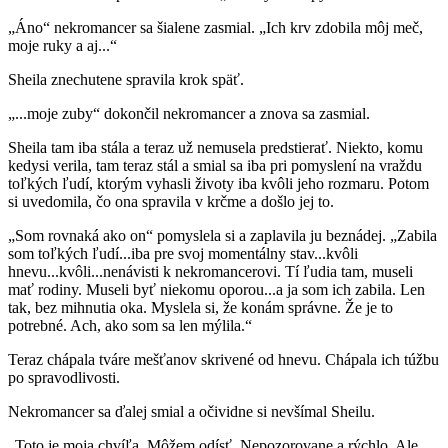
„Áno“ nekromancer sa šialene zasmial. „Ich krv zdobila môj meč,
moje ruky a aj...“
Sheila znechutene spravila krok späť.
„...moje zuby“ dokončil nekromancer a znova sa zasmial.
Sheila tam iba stála a teraz už nemusela predstierať. Niekto, komu
kedysi verila, tam teraz stál a smial sa iba pri pomyslení na vraždu
toľkých ľudí, ktorým vyhasli životy iba kvôli jeho rozmaru. Potom
si uvedomila, čo ona spravila v krčme a došlo jej to.
„Som rovnaká ako on“ pomyslela si a zaplavila ju beznádej. „Zabila
som toľkých ľudí...iba pre svoj momentálny stav...kvôli
hnevu...kvôli...nenávisti k nekromancerovi. Tí ľudia tam, museli
mať rodiny. Museli byť niekomu oporou...a ja som ich zabila. Len
tak, bez mihnutia oka. Myslela si, že konám správne. Že je to
potrebné. Ach, ako som sa len mýlila.“
Teraz chápala tváre mešťanov skrivené od hnevu. Chápala ich túžbu
po spravodlivosti.
Nekromancer sa ďalej smial a očividne si nevšímal Sheilu.
„Toto je moja chvíľa. Môžem odísť. Nepozorovane a rýchlo. Ale