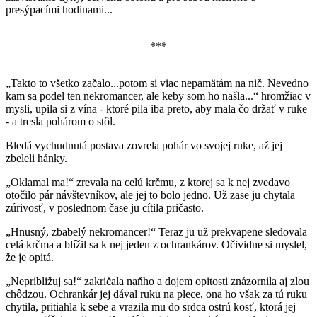
presýpacími hodinami...
***
„Takto to všetko začalo...potom si viac nepamätám na nič. Nevedno
kam sa podel ten nekromancer, ale keby som ho našla...“ hromžiac v
mysli, upila si z vína - ktoré pila iba preto, aby mala čo držať v ruke
- a tresla pohárom o stôl.
Bledá vychudnutá postava zovrela pohár vo svojej ruke, až jej
zbeleli hánky.
„Oklamal ma!“ zrevala na celú krčmu, z ktorej sa k nej zvedavo
otočilo pár návštevníkov, ale jej to bolo jedno. Už zase ju chytala
zúrivosť, v poslednom čase ju cítila pričasto.
„Hnusný, zbabelý nekromancer!“ Teraz ju už prekvapene sledovala
celá krčma a blížil sa k nej jeden z ochrankárov. Očividne si myslel,
že je opitá.
„Nepribližuj sa!“ zakričala naňho a dojem opitosti znázornila aj zlou
chôdzou. Ochrankár jej dával ruku na plece, ona ho však za tú ruku
chytila, pritiahla k sebe a vrazila mu do srdca ostrú kosť, ktorá jej