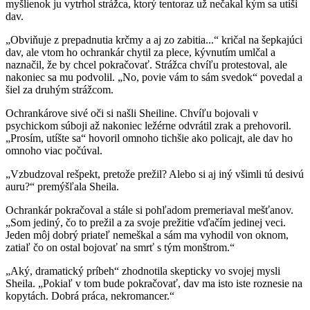
myšlienok ju vytrhol strážca, ktorý tentoraz už nečakal kým sa utíši
dav.
„Obviňuje z prepadnutia krčmy a aj zo zabitia...“ kričal na šepkajúci
dav, ale vtom ho ochrankár chytil za plece, kývnutím umlčal a
naznačil, že by chcel pokračovať. Strážca chvíľu protestoval, ale
nakoniec sa mu podvolil. „No, povie vám to sám svedok“ povedal a
šiel za druhým strážcom.
Ochrankárove sivé oči si našli Sheiline. Chvíľu bojovali v
psychickom súboji až nakoniec ležérne odvrátil zrak a prehovoril.
„Prosím, utíšte sa“ hovoril omnoho tichšie ako policajt, ale dav ho
omnoho viac počúval.
„Vzbudzoval rešpekt, pretože prežil? Alebo si aj iný všimli tú desivú
auru?“ premýšľala Sheila.
Ochrankár pokračoval a stále si pohľadom premeriaval mešťanov.
„Som jediný, čo to prežil a za svoje prežitie vďačím jedinej veci.
Jeden môj dobrý priateľ nemeškal a sám ma vyhodil von oknom,
zatiaľ čo on ostal bojovať na smrť s tým monštrom.“
„Aký, dramatický príbeh“ zhodnotila skepticky vo svojej mysli
Sheila. „Pokiaľ v tom bude pokračovať, dav ma isto iste roznesie na
kopytách. Dobrá práca, nekromancer.“