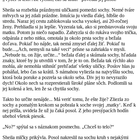
Sheila sa rozbehla prázdnymi uličkami pomedzi sochy. Nemé tváre
mŕtvych sa jej zdali prázdne. Intuícia ju viedla ďalej, hlbšie do
stredu. Naraz jej cestu zablokovala socha vysokej, asi 20-ročnej
ženy. Prehliadla si ju lepšie. Vyzerala tak, ako si predstavovala svoju
matku. Potom ju niečo napadlo. Zahryzla si do rukáva svojho trička,
odpárala z neho nitku, omotala ju okolo prsta sochy a bežala
doľava. Pokiaľ ho nájde, tak nemá zmysel ďalej žiť. Pokiaľ tu
bude...„Ach, nemysli na také veci“ prísne sa zahriakla v mysli.
„Nebude tu, on žije, určite...“ bežala ďalej a skúmala sochy, hľadala
znaky, ktoré by ju utvrdili v tom, že je to on. Bežala tak rýchlo ako
mohla, ale nemohla stihnúť prehľadať všetky uličky. Poslov hlas ju
poháňal, lebo čas sa krátil. S námahou vyliezla na najvyššiu sochu,
ktorá bola poruke a pozrela sa okolo seba. Div jej to nevyrazilo
dych! Okolo nech sa rozprestierali široké pláne sôch. Podlomili sa
jej kolená a len, len že sa chytila sochy.
Takto ho určite nenájde... Má veriť tomu, že ešte žije? Zliezla zo
sochy a pomalým krokom sa pobrala k soche svojej ‚matky‘. Keď k
nej prišla, uvidela že už ju čaká posol. Z jeho presýpacích hodín
ubehol všetok piesok.
„No?“ spýtal sa s náznakom posmechu. „Chceš to telo?“
Sheila mlčky prikývla. Posol nakreslil na sochu kruh s nejakými