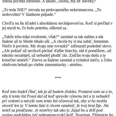
Sheila pocítila zdesenie. A takáto...osoba, má žiť naveky?
„To teda NIE!“ zrevala na prekvapeného nekromancera. „To
nedovolím! V žiadnom prípade.“
Chvíľu na ňu hľadel s absolútnou nechápavosťou. Keď si prečítal v
jej mysli to, čo bolo potreba, uškrnul sa.
„Takže teba trápi svedomie, však?“ zasmial sa tak nahlas a tak
šialene až to Sheile trhalo uši. „A chcela by si ma zabiť, hmmmm.
Niečo ti poviem. My dvaja sme rovnaký“ zdôraznil posledné slovo.
„Ale pokiaľ už nechceš páchať ďalšie hriechy, rád ti pomôžem...už
nikoho nezabiješ, už nebudeš plodiť zlo. Zničím tvoju dušu a ty
konečne umrieš.“ Znova sa šialene zasmial a vytiahol niečo, z čoho
obidvom behali po chrbte zimomriavky - striebro.
***
Keď toto budeš čítať, tak ja už budem ďaleko. Postaral som sa o to,
aby ti tento list Posol dal až keď spravíte výmenu tiel a ty nebudeš
pri vedomí a navyše som tento list očaroval tak, aby si ho mohla
otvoriť len ty. V tomto liste ti chcem oznámiť, že tvoj brat žije. Ale
neteš sa predčasne. Je nemŕtvy tak ako ty. Zajal ho a drží pod
svojou nadvládou istý nekromancerský kráľ, Noxetum. Plánujem ho