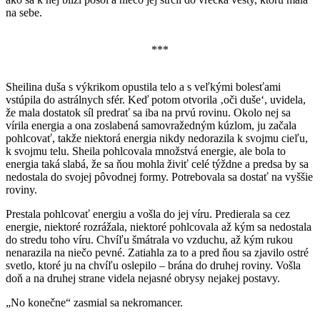
na sebe.
***
Sheilina duša s výkrikom opustila telo a s veľkými bolesťami
vstúpila do astrálnych sfér. Keď potom otvorila ‚oči duše‘, uvidela,
že mala dostatok síl predrať sa iba na prvú rovinu. Okolo nej sa
vírila energia a ona zoslabená samovražedným kúzlom, ju začala
pohlcovať, takže niektorá energia nikdy nedorazila k svojmu cieľu,
k svojmu telu. Sheila pohlcovala množstvá energie, ale bola to
energia taká slabá, že sa ňou mohla živiť celé týždne a predsa by sa
nedostala do svojej pôvodnej formy. Potrebovala sa dostať na vyššie
roviny.
Prestala pohlcovať energiu a vošla do jej víru. Predierala sa cez
energie, niektoré rozrážala, niektoré pohlcovala až kým sa nedostala
do stredu toho víru. Chvíľu šmátrala vo vzduchu, až kým rukou
nenarazila na niečo pevné. Zatiahla za to a pred ňou sa zjavilo ostré
svetlo, ktoré ju na chvíľu oslepilo – brána do druhej roviny. Vošla
doň a na druhej strane videla nejasné obrysy nejakej postavy.
„No konečne“ zasmial sa nekromancer.