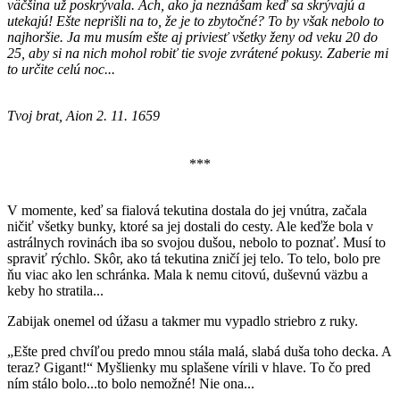
väčšina už poskrývala. Ach, ako ja neznášam keď sa skrývajú a
utekajú! Ešte neprišli na to, že je to zbytočné? To by však nebolo to
najhoršie. Ja mu musím ešte aj priviesť všetky ženy od veku 20 do
25, aby si na nich mohol robiť tie svoje zvrátené pokusy. Zaberie mi
to určite celú noc...
Tvoj brat, Aion 2. 11. 1659
***
V momente, keď sa fialová tekutina dostala do jej vnútra, začala
ničiť všetky bunky, ktoré sa jej dostali do cesty. Ale keďže bola v
astrálnych rovinách iba so svojou dušou, nebolo to poznať. Musí to
spraviť rýchlo. Skôr, ako tá tekutina zničí jej telo. To telo, bolo pre
ňu viac ako len schránka. Mala k nemu citovú, duševnú väzbu a
keby ho stratila...
Zabijak onemel od úžasu a takmer mu vypadlo striebro z ruky.
„Ešte pred chvíľou predo mnou stála malá, slabá duša toho decka. A
teraz? Gigant!“ Myšlienky mu splašene vírili v hlave. To čo pred
ním stálo bolo...to bolo nemožné! Nie ona...