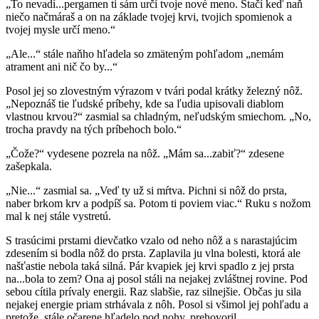
„To nevadí...pergamen ti sám určí tvoje nové meno. Stačí keď naň
niečo načmáraš a on na základe tvojej krvi, tvojich spomienok a
tvojej mysle určí meno.“
„Ale...“ stále naňho hľadela so zmäteným pohľadom „nemám
atrament ani nič čo by...“
Posol jej so zlovestným výrazom v tvári podal krátky železný nôž.
„Nepoznáš tie ľudské príbehy, kde sa ľudia upisovali diablom
vlastnou krvou?“ zasmial sa chladným, neľudským smiechom. „No,
trocha pravdy na tých príbehoch bolo.“
„Čože?“ vydesene pozrela na nôž. „Mám sa...zabiť?“ zdesene
zašepkala.
„Nie...“ zasmial sa. „Veď ty už si mŕtva. Pichni si nôž do prsta,
naber brkom krv a podpíš sa. Potom ti poviem viac.“ Ruku s nožom
mal k nej stále vystretú.
S trasúcimi prstami dievčatko vzalo od neho nôž a s narastajúcim
zdesením si bodla nôž do prsta. Zaplavila ju vlna bolesti, ktorá ale
našťastie nebola taká silná. Pár kvapiek jej krvi spadlo z jej prsta
na...bola to zem? Ona aj posol stáli na nejakej zvláštnej rovine. Pod
sebou cítila prívaly energii. Raz slabšie, raz silnejšie. Občas ju sila
nejakej energie priam strhávala z nôh. Posol si všimol jej pohľadu a
pretože, stále očarene hľadelo pod nohy, prehovoril.