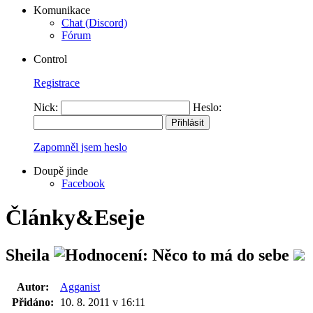
Komunikace
Chat (Discord)
Fórum
Control
Registrace
Nick:
Heslo:
Zapomněl jsem heslo
Doupě jinde
Facebook
Články&Eseje
Sheila
Autor:
Agganist
Přidáno:
10. 8. 2011 v 16:11