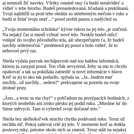
aj nemusíš žiť naveky. Všetky ostatné rasy ťa budú nenávidieť a
vidieť v tebe hrozbu. Budeš prenasledovaná, hľadaná a preklínaná.
Tvoji najbližší sa proti tebe obrátia so strieborným mečom v ruke a
budú si želať tvoju smrť...“ posol urobil pauzu a nadýchol sa.
„Tvoja momentálna schránka“ kývne rukou na jej telo „je zničená.
Na nejaký čas si musíš vybrať nové telo. Neskôr budeš môcť
vstúpiť do svojho pôvodného tela, ale ubezpečujem ťa, že budeš
navždy sedemročná.“ predniesol jej posol a bolo vidieť, že to
nehovorí prvý raz.
Sheila vydala pazvuk nechápavosti nad tou haldou informácii,
ktorou ju zasypal posol. Ten však nevyzeral, žeby sa mu to chcelo
opakovať a tak sa pokúšala zatriediť si nové informácie v hlave.
Keď sa jej to ako tak podarilo, spýtala sa. „Ja...budem mať
navždy...už navždy... sedem?“ prekvapene sa pozrela na svoje
drobné prsty.
„Áno...a teraz sa ma chyť“ s pohľadom na presýpacích hodinách, z
ktorých neubehlo ani zrnko piesku jej podal ruku. „Musíme ísť do
Siene mŕtvych. Tam si vyberieš svoje dočasné telo.“
Sheila bez akéhokoľvek strachu chytila podávanú ruku. Teraz už
necítila nič. Pokoj zalieval celé jej telo. V momente keď sa dotkla
poslovej ruky, priestor okolo nich sa zmenil. Teraz stáli na nejakej