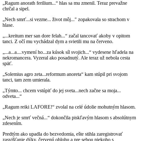
„Ragum anorath ferilium...“ hlas sa mu zmenil. Teraz prevažne
chrčal a sipel.
„Nech smrť...si vezme... život môj..." zopakovala so strachom v
hlase.
„...kreitum mer san dore felah...“ začal tancovať akoby v opitom
tanci. Z očí mu vychádzal dym a svietili mu na červeno.
„...a...a....vymení ho...za kúsok síl svojich...“ vydesene hľadela na
nekromancera. Vyzeral ako posadnutý. Ale teraz už nebola cesta
späť.
„Solemius agro zeta...reformum anoreta“ kam stúpil pri svojom
tanci, tam zem umierala.
„Týmto... chcem vstúpiť do jej sveta...nech začne sa moja...
odveta...“
„Ragum reiki LAFORE!“ zvolal na celé údolie mohutným hlasom.
„Nech je smrť večná...“ dokončila piskľavým hlasom s absolútnym
zdesením.
Predtým ako upadla do bezvedomia, ešte stihla zaregistrovať
zasvišťanie dýky, červenú oblohu a pre sebou niekoho s