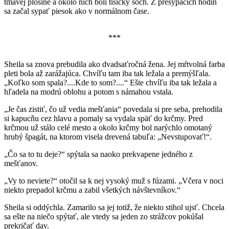
tmavej plošine a okolo nich boli tisícky sôch. Z presýpacích hodín
sa začal sypať piesok ako v normálnom čase.
***
Sheila sa znova prebudila ako dvadsaťročná žena. Jej mŕtvolná farba
pleti bola až zarážajúca. Chvíľu tam iba tak ležala a premýšľala.
„Koľko som spala?....Kde to som?....“ Ešte chvíľu iba tak ležala a
hľadela na modrú oblohu a potom s námahou vstala.
„Je čas zistiť, čo už vedia mešťania“ povedala si pre seba, prehodila
si kapucňu cez hlavu a pomaly sa vydala späť do krčmy. Pred
krčmou už stálo celé mesto a okolo krčmy bol narýchlo omotaný
hrubý špagát, na ktorom visela drevená tabuľa: „Nevstupovať!“.
„Čo sa to tu deje?“ spýtala sa naoko prekvapene jedného z
mešťanov.
„Vy to neviete?“ otočil sa k nej vysoký muž s fúzami. „Včera v noci
niekto prepadol krčmu a zabil všetkých návštevníkov.“
Sheila si oddýchla. Zamarilo sa jej totiž, že niekto stihol ujsť. Chcela
sa ešte na niečo spýtať, ale vtedy sa jeden zo strážcov pokúšal
prekričať dav.