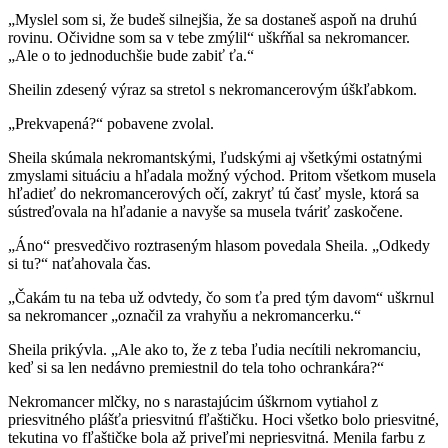
„Myslel som si, že budeš silnejšia, že sa dostaneš aspoň na druhú
rovinu. Očividne som sa v tebe zmýlil“ uškŕňal sa nekromancer.
„Ale o to jednoduchšie bude zabiť ťa.“
Sheilin zdesený výraz sa stretol s nekromancerovým úškľabkom.
„Prekvapená?“ pobavene zvolal.
Sheila skúmala nekromantskými, ľudskými aj všetkými ostatnými
zmyslami situáciu a hľadala možný východ. Pritom všetkom musela
hľadieť do nekromancerových očí, zakryť tú časť mysle, ktorá sa
sústreďovala na hľadanie a navyše sa musela tváriť zaskočene.
„Áno“ presvedčivo roztraseným hlasom povedala Sheila. „Odkedy
si tu?“ naťahovala čas.
„Čakám tu na teba už odvtedy, čo som ťa pred tým davom“ uškrnul
sa nekromancer „označil za vrahyňu a nekromancerku.“
Sheila prikývla. „Ale ako to, že z teba ľudia necítili nekromanciu,
keď si sa len nedávno premiestnil do tela toho ochrankára?“
Nekromancer mlčky, no s narastajúcim úškrnom vytiahol z
priesvitného plášťa priesvitnú fľaštičku. Hoci všetko bolo priesvitné,
tekutina vo fľaštičke bola až priveľmi nepriesvitná. Menila farbu z