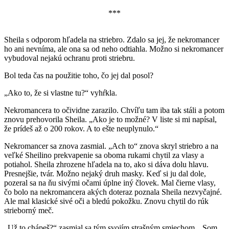
***
Sheila s odporom hľadela na striebro. Zdalo sa jej, že nekromancer
ho ani nevníma, ale ona sa od neho odtiahla. Možno si nekromancer
vybudoval nejakú ochranu proti striebru.
Bol teda čas na použitie toho, čo jej dal posol?
„Ako to, že si vlastne tu?“ vyhŕkla.
Nekromancera to očividne zarazilo. Chvíľu tam iba tak stáli a potom
znovu prehovorila Sheila. „Ako je to možné? V liste si mi napísal,
že prídeš až o 200 rokov. A to ešte neuplynulo.“
Nekromancer sa znova zasmial. „Ach to“ znova skryl striebro a na
veľké Sheilino prekvapenie sa oboma rukami chytil za vlasy a
potiahol. Sheila zhrozene hľadela na to, ako si dáva dolu hlavu.
Presnejšie, tvár. Možno nejaký druh masky. Keď si ju dal dole,
pozeral sa na ňu sivými očami úplne iný človek. Mal čierne vlasy,
čo bolo na nekromancera akých doteraz poznala Sheila nezvyčajné.
Ale mal klasické sivé oči a bledú pokožku. Znovu chytil do rúk
strieborný meč.
„Už to chápeš?“ zasmial sa tým svojím strašným smiechom. „Som