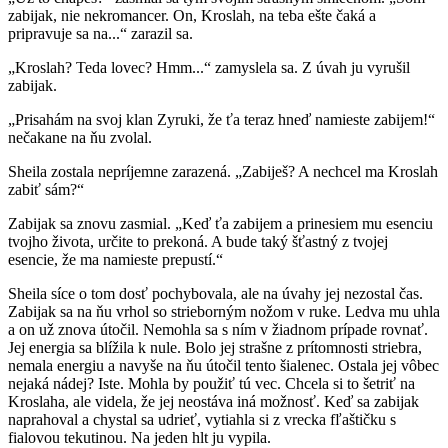
zabijak, nie nekromancer. On, Kroslah, na teba ešte čaká a
pripravuje sa na...“ zarazil sa.
„Kroslah? Teda lovec? Hmm...“ zamyslela sa. Z úvah ju vyrušil
zabijak.
„Prisahám na svoj klan Zyruki, že ťa teraz hneď namieste zabijem!“
nečakane na ňu zvolal.
Sheila zostala nepríjemne zarazená. „Zabiješ? A nechcel ma Kroslah
zabiť sám?“
Zabijak sa znovu zasmial. „Keď ťa zabijem a prinesiem mu esenciu
tvojho života, určite to prekoná. A bude taký šťastný z tvojej
esencie, že ma namieste prepustí.“
Sheila síce o tom dosť pochybovala, ale na úvahy jej nezostal čas.
Zabijak sa na ňu vrhol so strieborným nožom v ruke. Ledva mu uhla
a on už znova útočil. Nemohla sa s ním v žiadnom prípade rovnať.
Jej energia sa blížila k nule. Bolo jej strašne z prítomnosti striebra,
nemala energiu a navyše na ňu útočil tento šialenec. Ostala jej vôbec
nejaká nádej? Iste. Mohla by použiť tú vec. Chcela si to šetriť na
Kroslaha, ale videla, že jej neostáva iná možnosť. Keď sa zabijak
naprahoval a chystal sa udrieť, vytiahla si z vrecka fľaštičku s
fialovou tekutinou. Na jeden hlt ju vypila.