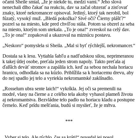
očami Sheile smial, „že je niekde tu, medzi vami.“ Jeho slová
nenechali dlho čakať na reakciu, dav sa začal obzerať a zisťovať
znaky, ktoré nekromancer opisoval. Jediný, ktorý tak nerobil, bol
fúzatý, vysoký muž. „Bledá pokožka? Sivé oči? Čierny plášť?“
pozrel sa na miesto, kde pred chvíľou stála. Potom sa obzrel za seba
na miesto, ktorým som utekala. „To je ona!“ zvreskol na celý dav.
„To je ona!“ zopakoval a ukazoval na miznúcu postavu.
„Neskoro“ pomyslela si Sheila. „Mal si byť rýchlejší, nekromancer.“
Dostala sa k lesu. Vytiahla šabľu a nadľudskou silou, neprimeranou
k takej útlej osobe, preťala jeden strom napoly. Takto preťala aj
ďalších deväť stromov a zapálila ich. keď za sebou nechala horiacu
hranicu, odhodlala sa na kúzlo. Priblížila sa k horiacemu drevu, aby
do nej spadlo jej telo a vyriekla nekromantské zaklínadlo.
„Rosselum ubra sente laich!“ vykríkla. Jej oči sa premenili na
modré, vlasy na čierne a z celého tela akoby vyhasol plameň života
aj nekromantstva. Bezvládne telo padlo na horiacu kladu a postupne
černelo. Keď prídu mešťania, budú si myslieť, že je mŕtva.
***
„Vyber si telo. Ale rýchlo, čas sa kráti!“ povedal jej posol.