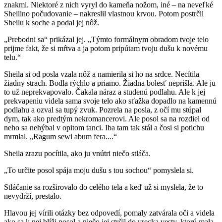
znakmi. Niektoré z nich vyryl do kameňa nožom, iné – na neveľké
Sheilino počudovanie – nakreslil vlastnou krvou. Potom postrčil
Sheilu k soche a podal jej nôž.
„Prebodni sa“ prikázal jej. „Týmto formálnym obradom tvoje telo
prijme fakt, že si mŕtva a ja potom pripútam tvoju dušu k novému
telu.“
Sheila si od posla vzala nôž a namierila si ho na srdce. Necítila
žiadny strach. Bodla rýchlo a priamo. Žiadna bolesť neprišla. Ale ju
to už neprekvapovalo. Čakala náraz a studenú podlahu. Ale k jej
prekvapeniu videla sama svoje telo ako sťažka dopadlo na kamennú
podlahu a ozval sa tupý zvuk. Pozrela na posla, z očí mu stúpal
dym, tak ako predtým nekromancerovi. Ale posol sa na rozdiel od
neho sa nehýbal v opitom tanci. Iba tam tak stál a čosi si potichu
mrmlal. „Ragum sewi abum fera....“
Sheila zrazu pocítila, ako ju vnútri niečo stláča.
„To určite posol spája moju dušu s tou sochou“ pomyslela si.
Stláčanie sa rozširovalo do celého tela a keď už si myslela, že to
nevydrží, prestalo.
Hlavou jej vírili otázky bez odpovedí, pomaly zatvárala oči a videla
ako sa k nej blíži posol a niečo jej strčil do vrecka vesty, ktorú mala