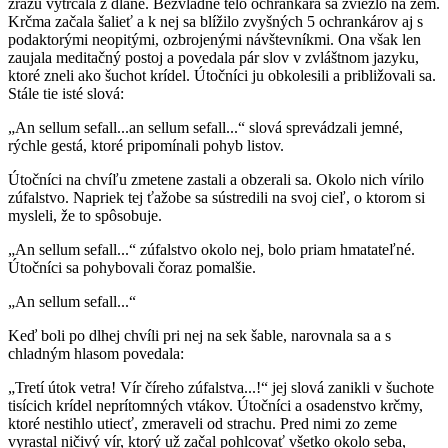
zrazu vytŕčala z dlane. Bezvládne telo ochrankára sa zviezlo na zem.
Krčma začala šalieť a k nej sa blížilo zvyšných 5 ochrankárov aj s
podaktorými neopitými, ozbrojenými návštevníkmi. Ona však len
zaujala meditačný postoj a povedala pár slov v zvláštnom jazyku,
ktoré zneli ako šuchot krídel. Útočníci ju obkolesili a približovali sa.
Stále tie isté slová:
„An sellum sefall...an sellum sefall...“ slová sprevádzali jemné,
rýchle gestá, ktoré pripomínali pohyb listov.
Útočníci na chvíľu zmetene zastali a obzerali sa. Okolo nich vírilo
zúfalstvo. Napriek tej ťažobe sa sústredili na svoj cieľ, o ktorom si
mysleli, že to spôsobuje.
„An sellum sefall...“ zúfalstvo okolo nej, bolo priam hmatateľné.
Útočníci sa pohybovali čoraz pomalšie.
„An sellum sefall...“
Keď boli po dlhej chvíli pri nej na sek šable, narovnala sa a s
chladným hlasom povedala:
„Tretí útok vetra! Vír číreho zúfalstva...!“ jej slová zanikli v šuchote
tisícich krídel neprítomných vtákov. Útočníci a osadenstvo krčmy,
ktoré nestihlo utiecť, zmeraveli od strachu. Pred nimi zo zeme
vyrastal ničivý vír, ktorý už začal pohlcovať všetko okolo seba,