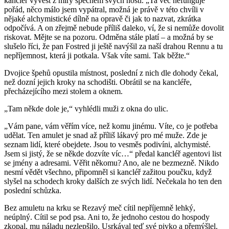
kancléř vyvést z míry spěchem svých hostí. „Ta věc nefunguje
pořád, něco málo jsem vypátral, možná je právě v této chvíli v
nějaké alchymistické dílně na opravě či jak to nazvat, zkrátka
odpočívá. A on zřejmě nebude příliš daleko, ví, že si nemůže dovolit
riskovat. Mějte se na pozoru. Odměna stále platí – a možná by se
slušelo říci, že pan Fostred ji ještě navýšil za naší drahou Rennu a tu
nepříjemnost, která ji potkala. Však víte sami. Tak běžte.“
Dvojice špehů opustila místnost, poslední z nich dle dohody čekal,
než dozní jejich kroky na schodišti. Obrátil se na kancléře,
přecházejícího mezi stolem a oknem.
„Tam někde dole je,“ vyhlédli muži z okna do ulic.
„Vám pane, vám věřím více, než komu jinému. Víte, co je potřeba
udělat. Ten amulet je snad až příliš lákavý pro mé muže. Zde je
seznam lidí, které obejdete. Jsou to vesměs podivíni, alchymisté.
Jsem si jistý, že se někde dozvíte víc…“ předal kancléř agentovi list
se jmény a adresami. Věřit někomu? Ano, ale ne bezmezně. Nikdo
nesmí vědět všechno, připomněl si kancléř zažitou poučku, když
slyšel na schodech kroky dalších ze svých lidí. Nečekala ho ten den
poslední schůzka.
Bez amuletu na krku se Rezavý meč cítil nepříjemně lehký,
neúplný. Cítil se pod psa. Ani to, že jednoho cestou do hospody
zkopal, mu náladu nezlepšilo. Usrkával teď své pivko a přemýšlel.