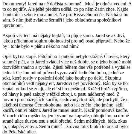
Dokumenty! Jared na ně dočista zapomněl. Musí je odnést vedení. A
to co nejdřív. Ale ještě předtím udělá, co po něm Zarin chce. Najde
Loutkáře a sebere mu amulet. Ne pro Rezavého meče. Nechá si ho
sám. S ním jistě zvládne šermíři i jeho obludnému společníkovi
uprchnout.
Aspoň věc teď má nějaký kejklíř, to půjde samo. Jared se až diví,
jakou příjemnou souhru okolností si pro něj osud připravil. Nebo že
by i tohle bylo v plánu někoho nad ním?
Opět byl na stopě. Pátrání po Loutkáři nebylo složité. Člověk, který
se uměl ptát, a to Jared zvládal více než dobře, se o jeho boudě mohl
dozvědět snadno a rychle. Zjistil během dne vše potřebné a vydal se
jednat. Cestou minul průvod vyznavačů Jediného boha, jedné ze
sekt, které rostly v poslední době jako houby po dešti. Skupinu
obchodníků vedl nějaký elf, Jaredovi byl povědomý. Rád by se ho
zeptal, odkud se znají, ale elf si ho nevšímal. Kráčel hrdě a zpříma,
od hlavy k patě zakutý v těžké zbroji, u pasu nádherný meč. Z
hovoru procházejících kacířů, sledovaných stráží, ale pochytil, že u
jakéhosi theurga Černokohouta, nebo jak znělo jeho jméno, sídlí
kacíři, ohniví blázni. Jared se musel usmát. Kacíř pomlouvá kacíře.
V duchu této myšlenky jen kývnul na kapsáře, obírajícího na druhé
straně ulice tlustou tetu s nůší ořechů. Sedm měděných, bída, zkus
to, chlapče, znovu. Sedm mincí – zrovna tolik bloků to odsud bylo
do Pekařské ulice.