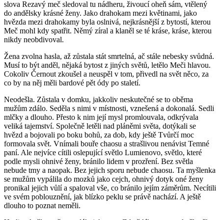
slova Rezavý meč sledoval tu nádheru, živoucí oheň sám, vtělený
do andělsky krásné ženy. Jako drahokam mezi květinami, jako
hvězda mezi drahokamy byla oslnivá, nejkrásnější z bytostí, kterou
Meč mohl kdy spatřit. Němý zíral a klaněl se té kráse, kráse, kterou
nikdy neobdivoval.
Žena zvolna hasla, až zůstala stát smrtelná, ač stále nebesky svůdná.
Musí to být anděl, nějaká bytost z jiných světů, letělo Meči hlavou.
Cokoliv Černout zkoušel a neuspěl v tom, přivedl na svět něco, za
co by na něj měli bardové pět ódy po staletí.
Neodešla. Zůstala v domku, jakkoliv neskutečné se to oběma
mužům zdálo. Seděla s nimi v místnosti, vznešená a dokonalá. Sedli
mlčky a dlouho. Přesto k nim její mysl promlouvala, odkrývala
veliká tajemství. Společně letěli nad pláněmi světa, dotýkali se
hvězd a bojovali po boku bohů, za dob, kdy ještě Tvůrčí moc
formovala svět. Vnímali bouře chaosu a strašlivou nenávist Temné
paní. Ale nejvíce cítili oslepující světlo Lumienovo, světlo, které
podle mysli ohnivé ženy, bránilo lidem v prozření. Bez světla
nebude tmy a naopak. Bez jejich sporu nebude chaosu. Ta myšlenka
se mužům vypálila do mozků jako cejch, ohnivý dotyk oné ženy
pronikal jejich vůlí a spaloval vše, co bránilo jejím záměrům. Necítili
ve svém poblouznění, jak blízko peklu se právě nachází. A ještě
dlouho to poznat neměli.