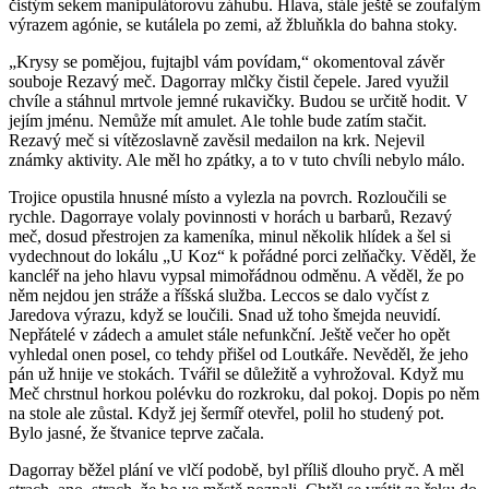
čistým sekem manipulátorovu záhubu. Hlava, stále ještě se zoufalým
výrazem agónie, se kutálela po zemi, až žbluňkla do bahna stoky.
„Krysy se pomějou, fujtajbl vám povídam,“ okomentoval závěr
souboje Rezavý meč. Dagorray mlčky čistil čepele. Jared využil
chvíle a stáhnul mrtvole jemné rukavičky. Budou se určitě hodit. V
jejím jménu. Nemůže mít amulet. Ale tohle bude zatím stačit.
Rezavý meč si vítězoslavně zavěsil medailon na krk. Nejevil
známky aktivity. Ale měl ho zpátky, a to v tuto chvíli nebylo málo.
Trojice opustila hnusné místo a vylezla na povrch. Rozloučili se
rychle. Dagorraye volaly povinnosti v horách u barbarů, Rezavý
meč, dosud přestrojen za kameníka, minul několik hlídek a šel si
vydechnout do lokálu „U Koz“ k pořádné porci zelňačky. Věděl, že
kancléř na jeho hlavu vypsal mimořádnou odměnu. A věděl, že po
něm nejdou jen stráže a říšská služba. Leccos se dalo vyčíst z
Jaredova výrazu, když se loučili. Snad už toho šmejda neuvidí.
Nepřátelé v zádech a amulet stále nefunkční. Ještě večer ho opět
vyhledal onen posel, co tehdy přišel od Loutkáře. Nevěděl, že jeho
pán už hnije ve stokách. Tvářil se důležitě a vyhrožoval. Když mu
Meč chrstnul horkou polévku do rozkroku, dal pokoj. Dopis po něm
na stole ale zůstal. Když jej šermíř otevřel, polil ho studený pot.
Bylo jasné, že štvanice teprve začala.
Dagorray běžel plání ve vlčí podobě, byl příliš dlouho pryč. A měl