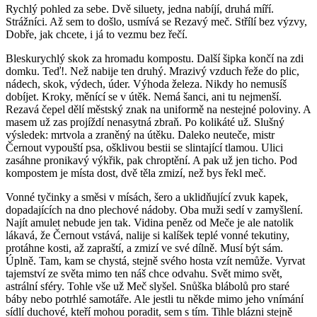
Rychlý pohled za sebe. Dvě siluety, jedna nabíjí, druhá míří.
Strážníci. Až sem to došlo, usmívá se Rezavý meč. Střílí bez výzvy,
Dobře, jak chcete, i já to vezmu bez řečí.
Bleskurychlý skok za hromadu kompostu. Další šipka končí na zdi
domku. Teď!. Než nabije ten druhý. Mrazivý vzduch řeže do plic,
nádech, skok, výdech, úder. Výhoda železa. Nikdy ho nemusíš
dobíjet. Kroky, měnící se v útěk. Nemá šanci, ani tu nejmenší.
Rezavá čepel dělí městský znak na uniformě na nestejné poloviny. A
masem už zas projíždí nenasytná zbraň. Po kolikáté už. Slušný
výsledek: mrtvola a zraněný na útěku. Daleko neuteče, mistr
Černout vypouští psa, ošklivou bestii se slintající tlamou. Ulici
zasáhne pronikavý výkřik, pak chroptění. A pak už jen ticho. Pod
kompostem je místa dost, dvě těla zmizí, než bys řekl meč.
Vonné tyčinky a směsi v mísách, šero a uklidňující zvuk kapek,
dopadajících na dno plechové nádoby. Oba muži sedí v zamyšlení.
Najít amulet nebude jen tak. Vidina peněz od Meče je ale natolik
lákavá, že Černout vstává, nalije si kalíšek teplé vonné tekutiny,
protáhne kosti, až zapraští, a zmizí ve své dílně. Musí být sám.
Úplně. Tam, kam se chystá, stejně svého hosta vzít nemůže. Vyrvat
tajemství ze světa mimo ten náš chce odvahu. Svět mimo svět,
astrální sféry. Tohle vše už Meč slyšel. Snůška blábolů pro staré
báby nebo potrhlé samotáře. Ale jestli tu někde mimo jeho vnímání
sídlí duchové, kteří mohou poradit, sem s tím. Tihle blázni stejně