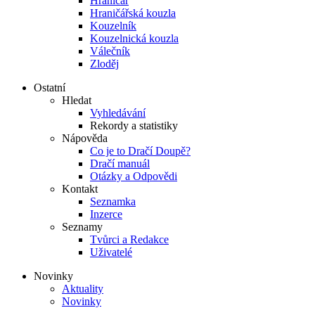
Hraničář
Hraničářská kouzla
Kouzelník
Kouzelnická kouzla
Válečník
Zloděj
Ostatní
Hledat
Vyhledávání
Rekordy a statistiky
Nápověda
Co je to Dračí Doupě?
Dračí manuál
Otázky a Odpovědi
Kontakt
Seznamka
Inzerce
Seznamy
Tvůrci a Redakce
Uživatelé
Novinky
Aktuality
Novinky