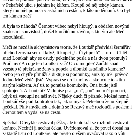
v Pekařské ulici s jedním kejklířem. Koupil od něj tehdy kámen,
který mu měl pomoci v astrálních cestách, k lákání démonů. Co byl
ten kámen zač?
A byla to náhoda? Černout vůbec nebyl hloupý, a obdařen novými
znalostmi souvislostí, došel k určitému závěru, s kterým ale Meč
nesouhlasil.
Meči se nezdála alchymistova teorie, že Loutkář předvídal šermířův
příchod zrovna sem. I když, ti kupci „U Čtyř prstů“… no… Chtěl
snad Loutkář, aby se osudy pekelného posla a nás dvou protnuly?
Proč my? A co je ten Loutkář zač? O co mu jde? Zařídil snad
vzestup té překrásné ženy z popela a úlomků astrálního kamene?
Nebo jen chytře přihlíží a diktuje si podmínky, aniž by měl právo?
Jedno Meč věděl jistě. Vypraví se do Luminy a skoncuje to s tím
starým knězem. Ať už to pomůže komukoliv, Ona bude jistě
spokojená. A Loutkář? V dopise psal „on“, „on“ mu měl pomoci,
když už vstoupil na náš svět. Nějaký duch či přízrak. Možná nemá
Loutkář vše pod kontrolou tak, jak si myslí. Pekelnou ženu zřejmě
nečekal. Plný myšlenek a dojmů se Rezavý meč rozloučil s poslem i
Černoutem a vydal se na cestu.
Spěchal. Obvykle cestoval pěšky, ale tentokrát se rozhodl cestovat
koňmo. Nechtěl ji nechat čekat. Uvědomoval si, že povel dostal na
základě listu od Loutkáře, ale přesto o všem uvažoval jako o vůli