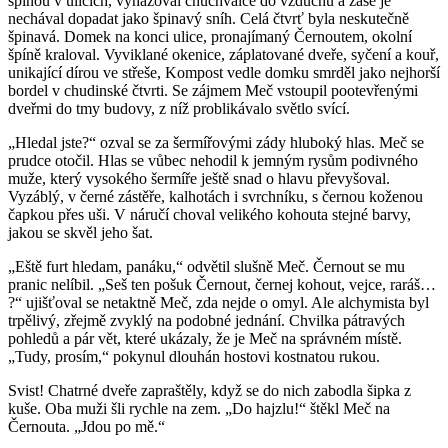
špínou v ulicích, vyhazoval chuchvalce do vzduchu a zase je
nechával dopadat jako špinavý sníh. Celá čtvrť byla neskutečně
špinavá. Domek na konci ulice, pronajímaný Černoutem, okolní
špíně kraloval. Vyviklané okenice, záplatované dveře, syčení a kouř,
unikající dírou ve střeše, Kompost vedle domku smrděl jako nejhorší
bordel v chudinské čtvrti. Se zájmem Meč vstoupil pootevřenými
dveřmi do tmy budovy, z níž problikávalo světlo svící.
„Hledal jste?“ ozval se za šermířovými zády hluboký hlas. Meč se
prudce otočil. Hlas se vůbec nehodil k jemným rysům podivného
muže, který vysokého šermíře ještě snad o hlavu převyšoval.
Vyzáblý, v černé zástěře, kalhotách i svrchníku, s černou koženou
čapkou přes uši. V náručí choval velikého kohouta stejné barvy,
jakou se skvěl jeho šat.
„Eště furt hledam, panáku,“ odvětil slušně Meč. Černout se mu
pranic nelíbil. „Seš ten pošuk Černout, černej kohout, vejce, raráš…
?“ ujišťoval se netaktně Meč, zda nejde o omyl. Ale alchymista byl
trpělivý, zřejmě zvyklý na podobné jednání. Chvilka pátravých
pohledů a pár vět, které ukázaly, že je Meč na správném místě.
„Tudy, prosím,“ pokynul dlouhán hostovi kostnatou rukou.
Svist! Chatrné dveře zapraštěly, když se do nich zabodla šipka z
kuše. Oba muži šli rychle na zem. „Do hajzlu!“ štěkl Meč na
Černouta. „Jdou po mě.“