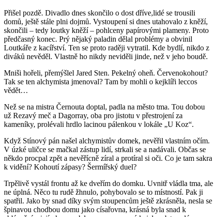
Přišel pozdě. Divadlo dnes skončilo o dost dříve,lidé se trousili
domů, ještě stále plni dojmů. Vystoupení si dnes utahovalo z kněží,
skončili – tedy loutky kněží – pohlceny papírovými plameny. Proto
předčasný konec. Prý nějaký paladin dělal problémy a obvinil
Loutkáře z kacířství. Ten se proto raději vytratil. Kde bydlí, nikdo z
diváků nevěděl. Vlastně ho nikdy neviděli jinde, než v jeho boudě.
Mniši hořeli, přemýšlel Jared Sten. Pekelný oheň. Červenokohout?
Tak se ten alchymista jmenoval? Tam by mohli o kejklíři leccos
vědět…
Než se na mistra Černouta doptal, padla na město tma. Tou dobou
už Rezavý meč a Dagorray, oba pro jistotu v přestrojení za
kameníky, prolévali hrdlo lacinou pálenkou v lokále „U Koz“.
Když Stínový pán našel alchymistův domek, nevěřil vlastním očím.
V úzké uličce se mačkal zástup lidí, strkali se a nadávali. Občas se
někdo procpal zpět a nevěřícně zíral a protíral si oči. Co je tam sakra
k vidění? Kohoutí zápasy? Šermířský duel?
Trpělivě vystál frontu až ke dveřím do domku. Uvnitř vládla tma, ale
ne úplná. Něco tu rudě žhnulo, pohybovalo se to místností. Pak ji
spatřil. Jako by snad díky svým stoupencům ještě zkrásněla, nesla se
špinavou chodbou domu jako císařovna, krásná byla snad k