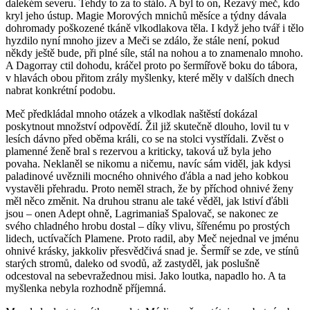
dalekém severu. Tehdy to za to stálo. A byl to on, Rezavý meč, kdo
kryl jeho ústup. Magie Morových mnichů měsíce a týdny dávala
dohromady poškozené tkáně vlkodlakova těla. I když jeho tvář i tělo
hyzdilo nyní mnoho jizev a Meči se zdálo, že stále není, pokud
někdy ještě bude, při plné síle, stál na nohou a to znamenalo mnoho.
A Dagorray ctil dohodu, kráčel proto po šermířově boku do tábora,
v hlavách obou přitom zrály myšlenky, které měly v dalších dnech
nabrat konkrétní podobu.
Meč předkládal mnoho otázek a vlkodlak naštěstí dokázal
poskytnout množství odpovědí. Žil již skutečně dlouho, lovil tu v
lesích dávno před oběma králi, co se na stolci vystřídali. Zvěst o
plamenné ženě bral s rezervou a kriticky, taková už byla jeho
povaha. Neklaněl se nikomu a ničemu, navíc sám viděl, jak kdysi
paladinové uvěznili mocného ohnivého ďábla a nad jeho kobkou
vystavěli přehradu. Proto neměl strach, že by příchod ohnivé ženy
měl něco změnit. Na druhou stranu ale také věděl, jak lstiví ďábli
jsou – onen Adept ohně, Lagrimaniaš Spalovač, se nakonec ze
svého chladného hrobu dostal – díky vlivu, šířenému po prostých
lidech, uctívačích Plamene. Proto radil, aby Meč nejednal ve jménu
ohnivé krásky, jakkoliv přesvědčivá snad je. Šermíř se zde, ve stínů
starých stromů, daleko od svodů, až zastyděl, jak poslušně
odcestoval na sebevražednou misi. Jako loutka, napadlo ho. A ta
myšlenka nebyla rozhodně příjemná.