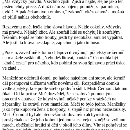
„Má vždycky pravdu. Všechno zjistí. Zjistí a najde, stejně jako ten
prsten tehdy přece. A dluží nám za nájem, pomůže za pár mincí,
uvidíš. A pak čekam tvou omluvu,“ zakončil vítězoslavně a možná
až příliš nahlas obchodník.
Rezavému meči letěla jeho slova hlavou. Najde cokoliv, vždycky
má pravdu. Nějaký idiot. Ale zoufalí lidé se uchylují k zoufalým
řešením. Poptá se toho trouby, jestli by nedokázal amulet vypátrat.
Ale jestli ta kráva nesklapne, zapíchne jí jako tu husu.
„Pocem, zaveď mě k tomu chlapovi divnýmu,“ přátelsky se šermíř
na manžele zašklebil. „Nebudeš litovat, pantáto.“ Co mohla být
„drahá cesta“ pro někoho, kdo pobíral za svou špinavou práci tisíce
ve zlatě…
Manželé se odebrali domů, po hádce najednou ani stopy, ale šermíř
dál postupoval uličkami vstříc novému cíli. Rozpadlému domku
vedle apatyky, kde podle všeho podivín sídlil. Mistr Černout, tak mu
říkali. Od kupců se Meč dozvěděl, že se zabývá pomocnými
pracemi v apatyce, že kdysi vyhrál nějaké peníze v sázkách na
zápasníky, že otrávil svou manželku. Meči to bylo jedno. Manželky,
jako byla kupcova žena z hospody, si stejně nic jiného nezasloužily.
Mistr Černout byl ale především studovaným alchymistou,
proslýchalo se, že jeho kohout jednou snesl vejce, z nějž se vylíhnul
rarach, obtěžující hrající si děti v okolí jeho dílny. Vítr si pohrával se