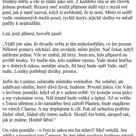
Hodiny letěly a vše se zdálo jako sen. Z každého snu se ale člověk
jednou probudí. Rezavý meč toužil přijmout další vizi z myslí své
paní, jak ji tajně nazval, když si uvědomil, že tu není. Místo ní seděl
vedle omámených mužů posel, rychlý kurýr, jejichž služby ve městě
patřily k nejdražším.
List, jenž přinesl, hovořil jasně:
„Viděl jste sám, že divadlo světa je tím nejkrásnějším, co lze poznat.
Některé postavy odchází, aby uvolnily místo jiným. Nač čekat, když
můžeme jednat. Vše se změní, již brzy. Jsem ten, kdo připravil na
jeviště loutky. Vy buďte tím, kdo zatáhne oponu. Vaše drahá hračka
je v dobrých rukou, nemějte strach. Již brzy bude opět Vaše, stačí
málo. Loutky potřebují diváky, prostor.
Jeďte do Luminy, odstraňte místního velekněze. Ne oslnění, ale
zahřívaní ohněm, který dává život, budeme. Prvotní jiskra. On Vám
v lecčems pomůže, když už je v našem světě. Vy konejte svou práci
a my vykonáme svou. Náš triumf bude veliký a úplný. Až se světlo
s Tmou střetnou a do nastalého šera zahoří Plamen, bude majákem
ve vírech Chaosu. A my doplujeme k cíli. Pak už nebudou potřeba
žádné ohně, žádné síly mimo našich. Skončí éra bohů, alespoň tak,
jak je známe. Hodně štěstí.“
On vám pomůže – o čem to sakra ten list mluví? Meč netušil. Jen
ztěžka vzpomínal pan Černout, že den před osudnou hodinou mluvil