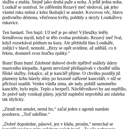
službu a ztuhla. Stejně jako druhá paže a noha. A ještě jedna noha.
Loutkář se usmíval. Se zděšením Rezavý meč sledoval, jak jeho
vlastní ruka snímá z krku škubající se amulet. Kovovou věc, hlavu
podivného démona, věnčenou květy, pohltily a skryly Loutkářovy
rukavice.
Ten bastard. Ten hajzl. Už teď je po něm! Výhružky letěly
šermířovou myslí, když se tělo zvolna probíralo. Rezavý meč řval,
když rozsekával pódium na kusy. Ale přehlušit hlas Loutkáře,
znějící v hlavě, nemohl. „Brzy se opět uvidíme, až uděláš, co ti
řeknu, dostaneš svou hračku zpátky.“
Bum! Bum bum! Zdobené dubové dveře trpělivě snášely údery
masivního klepadla. Agenti nervózně přešlapávali v chodbě sídla
říšské služby, čekajíce, až je kancléř přijme. O chvilku později již
plameny krbu házely stíny po luxusně zařízené kanceláři, v níž se
příchozí usadili. Venku vládla zima, ale tady, poblíž samotného
kancléře, bylo teplo. Teplo a bezpečí. Návštěvníkovi by ani nepřišlo,
že právě tady vznikají plány, jejichž naplnění neprobíhá ani zdaleka
tak idylicky.
„Ztratil ten amulet, nemá ho,“ začal jeden z agentů namísto
pozdravu. „Teď udeříme.“
„Dobré dopoledne, pánové, jen v klidu, prosím,“ nenechal se