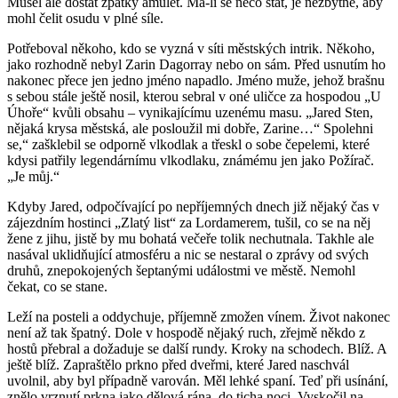
Musel ale dostat zpátky amulet. Má-li se něco stát, je nezbytné, aby
mohl čelit osudu v plné síle.
Potřeboval někoho, kdo se vyzná v síti městských intrik. Někoho,
jako rozhodně nebyl Zarin Dagorray nebo on sám. Před usnutím ho
nakonec přece jen jedno jméno napadlo. Jméno muže, jehož brašnu
s sebou stále ještě nosil, kterou sebral v oné uličce za hospodou „U
Úhoře“ kvůli obsahu – vynikajícímu uzenému masu. „Jared Sten,
nějaká krysa městská, ale posloužil mi dobře, Zarine…“ Spolehni
se,“ zašklebil se odporně vlkodlak a třeskl o sobe čepelemi, které
kdysi patřily legendárnímu vlkodlaku, známému jen jako Požírač.
„Je můj.“
Kdyby Jared, odpočívající po nepříjemných dnech již nějaký čas v
zájezdním hostinci „Zlatý list“ za Lordamerem, tušil, co se na něj
žene z jihu, jistě by mu bohatá večeře tolik nechutnala. Takhle ale
nasával uklidňující atmosféru a nic se nestaral o zprávy od svých
druhů, znepokojených šeptanými událostmi ve městě. Nemohl
čekat, co se stane.
Leží na posteli a oddychuje, příjemně zmožen vínem. Život nakonec
není až tak špatný. Dole v hospodě nějaký ruch, zřejmě někdo z
hostů přebral a dožaduje se další rundy. Kroky na schodech. Blíž. A
ještě blíž. Zapraštělo prkno před dveřmi, které Jared naschvál
uvolnil, aby byl případně varován. Měl lehké spaní. Teď při usínání,
znělo vrznutí prkna jako dělová rána, do ticha noci. Vyskočil na