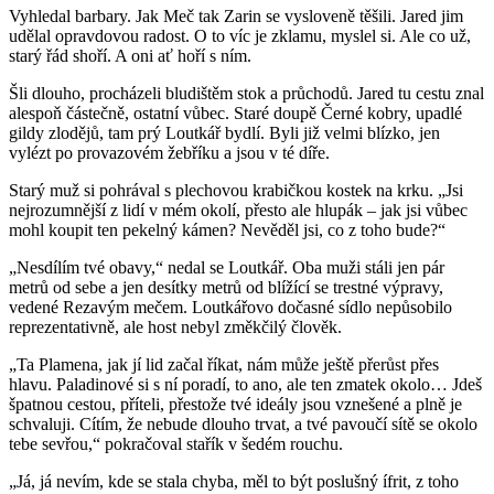
Vyhledal barbary. Jak Meč tak Zarin se vysloveně těšili. Jared jim
udělal opravdovou radost. O to víc je zklamu, myslel si. Ale co už,
starý řád shoří. A oni ať hoří s ním.
Šli dlouho, procházeli bludištěm stok a průchodů. Jared tu cestu znal
alespoň částečně, ostatní vůbec. Staré doupě Černé kobry, upadlé
gildy zlodějů, tam prý Loutkář bydlí. Byli již velmi blízko, jen
vylézt po provazovém žebříku a jsou v té díře.
Starý muž si pohrával s plechovou krabičkou kostek na krku. „Jsi
nejrozumnější z lidí v mém okolí, přesto ale hlupák – jak jsi vůbec
mohl koupit ten pekelný kámen? Nevěděl jsi, co z toho bude?“
„Nesdílím tvé obavy,“ nedal se Loutkář. Oba muži stáli jen pár
metrů od sebe a jen desítky metrů od blížící se trestné výpravy,
vedené Rezavým mečem. Loutkářovo dočasné sídlo nepůsobilo
reprezentativně, ale host nebyl změkčilý člověk.
„Ta Plamena, jak jí lid začal říkat, nám může ještě přerůst přes
hlavu. Paladinové si s ní poradí, to ano, ale ten zmatek okolo… Jdeš
špatnou cestou, příteli, přestože tvé ideály jsou vznešené a plně je
schvaluji. Cítím, že nebude dlouho trvat, a tvé pavoučí sítě se okolo
tebe sevřou,“ pokračoval stařík v šedém rouchu.
„Já, já nevím, kde se stala chyba, měl to být poslušný ífrit, z toho