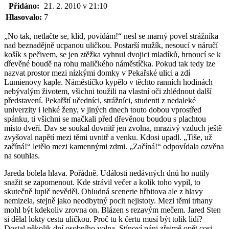
Přidáno:
21. 2. 2010 v 21:10
Hlasovalo:
7
„No tak, netlačte se, klid, povídám!“ nesl se marný povel strážníka
nad beznadějně ucpanou uličkou. Postarší mužík, nesoucí v náručí
košík s pečivem, se jen ztěžka vyhnul dvojici mladíků, hrnoucí se k
dřevěné boudě na rohu maličkého náměstíčka. Pokud tak tedy lze
nazvat prostor mezi nízkými domky v Pekařské ulici a zdí
Lumienovy kaple. Náměstíčko kypělo v těchto ranních hodinách
nebývalým životem, všichni toužili na vlastní oči zhlédnout další
představení. Pekařští učedníci, strážníci, studenti z nedaleké
univerzity i lehké ženy, v jiných dnech touto dobou vprostřed
spánku, ti všichni se mačkali před dřevěnou boudou s plachtou
místo dveří. Dav se soukal dovnitř jen zvolna, mrazivý vzduch ještě
zvyšoval napětí mezi těmi uvnitř a venku. Kdosi upadl. „Tiše, už
začíná!“ letělo mezi kamennými zdmi. „Začíná!“ odpovídala ozvěna
na souhlas.
Jareda bolela hlava. Pořádně. Události nedávných dnů ho nutily
snažit se zapomenout. Kde strávil večer a kolik toho vypil, to
skutečně lupič nevěděl. Obludná scenerie hřbitova ale z hlavy
nemizela, stejně jako neodbytný pocit nejistoty. Mezi těmi trhany
mohl být kdekoliv zrovna on. Blázen s rezavým mečem. Jared Sten
si dělal lokty cestu uličkou. Proč tu k čertu musí být tolik lidí?
Dostal několik dní osobního volna, Stínoví páni zřejmě opět cosi