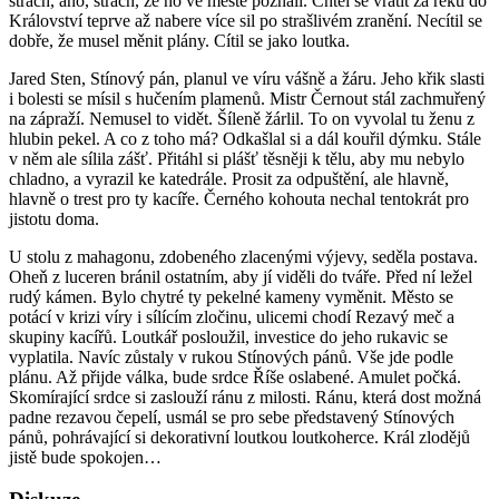
strach, ano, strach, že ho ve městě poznali. Chtěl se vrátit za řeku do
Království teprve až nabere více sil po strašlivém zranění. Necítil se
dobře, že musel měnit plány. Cítil se jako loutka.
Jared Sten, Stínový pán, planul ve víru vášně a žáru. Jeho křik slasti
i bolesti se mísil s hučením plamenů. Mistr Černout stál zachmuřený
na zápraží. Nemusel to vidět. Šíleně žárlil. To on vyvolal tu ženu z
hlubin pekel. A co z toho má? Odkašlal si a dál kouřil dýmku. Stále
v něm ale sílila zášť. Přitáhl si plášť těsněji k tělu, aby mu nebylo
chladno, a vyrazil ke katedrále. Prosit za odpuštění, ale hlavně,
hlavně o trest pro ty kacíře. Černého kohouta nechal tentokrát pro
jistotu doma.
U stolu z mahagonu, zdobeného zlacenými výjevy, seděla postava.
Oheň z luceren bránil ostatním, aby jí viděli do tváře. Před ní ležel
rudý kámen. Bylo chytré ty pekelné kameny vyměnit. Město se
potácí v krizi víry i sílícím zločinu, ulicemi chodí Rezavý meč a
skupiny kacířů. Loutkář posloužil, investice do jeho rukavic se
vyplatila. Navíc zůstaly v rukou Stínových pánů. Vše jde podle
plánu. Až přijde válka, bude srdce Říše oslabené. Amulet počká.
Skomírající srdce si zaslouží ránu z milosti. Ránu, která dost možná
padne rezavou čepelí, usmál se pro sebe představený Stínových
pánů, pohrávající si dekorativní loutkou loutkoherce. Král zlodějů
jistě bude spokojen…