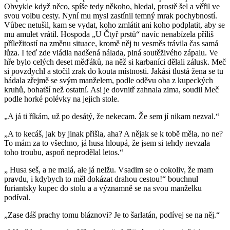
Obvykle když něco, spíše tedy někoho, hledal, prostě šel a věřil ve
svou volbu cesty. Nyní mu mysl zastínil temný mrak pochybností.
Vůbec netušil, kam se vydat, koho zmlátit ani koho podplatit, aby se
mu amulet vrátil. Hospoda „U Čtyř prstů“ navíc nenabízela příliš
příležitostí na změnu situace, kromě něj tu vesměs trávila čas samá
lůza. I teď zde vládla nadšená nálada, plná soutěživého zápalu. Ve
hře bylo celých deset měďáků, na něž si karbaníci dělali zálusk. Meč
si povzdychl a stočil zrak do kouta místnosti. Jakási tlustá žena se tu
hádala zřejmě se svým manželem, podle oděvu oba z kupeckých
kruhů, bohatší než ostatní. Asi je dovnitř zahnala zima, soudil Meč
podle horké polévky na jejich stole.
„A já ti říkám, už po desátý, že nekecam. Že sem jí nikam nezval.“
„A to kecáš, jak by jinak přišla, aha? A nějak se k tobě měla, no ne?
To mám za to všechno, já husa hloupá, že jsem si tehdy nevzala
toho troubu, aspoň neprodělal letos.“
„ Husa seš, a ne malá, ale já nelžu. Vsadim se o cokoliv, že mam
pravdu, i kdybych to měl dokázat drahou cestou!“ bouchnul
furiantsky kupec do stolu a a významně se na svou manželku
podíval.
„Zase dáš prachy tomu bláznovi? Je to šarlatán, podívej se na něj.“