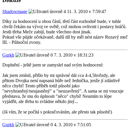
Diskuze
Shadowmage
11. 3. 2010 v 7:59:47
Díky za hodnocení u obou částí, třetí část rozhodně bude, v tuhle
chvíli čekám na vývoj ve světě, což mohou ovlivnit i postavy hráčů.
Jestli třeba Meče zabijí, bude všechno dost jinak.
Pokud vše půjde očekávaně, další díl by měl nést název Rezavý meč
III. - Půlnoční zvony.
Gurkh
7. 3. 2010 v 18:31:23
Doplnění - ještě jsem se zamyslel nad svým hodnocení:
Jak jsem zmínil, přišlo by mi správné dát cca 4-4,5hvězdy, ale
přitom Dvojka není napsaná hůře než Jednička, jenže jí zdánlivě
něco chybí! Tento příběh totiž působí jako
"nevyhraněný/neujasněný" a "neuzavřený". A sama se mi vnucuje
představa, že mu do úplnosti "něco" chybí! Neumím to lépe
vyjádřit, ale třeba to zvládne někdo jiný...
(Já vím, že se počítá s pokračováním, ale přesto tak působí!)
Gurkh
4. 3. 2010 v 7:51:05