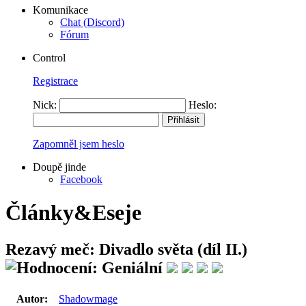
Komunikace
Chat (Discord)
Fórum
Control
Registrace
Nick:
Heslo:
Zapomněl jsem heslo
Doupě jinde
Facebook
Články&Eseje
Rezavý meč: Divadlo světa (díl II.)
Autor:
Shadowmage