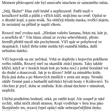
Moment překvapení zde byl umocněn strachem ze samotného místa.
„Stůj, říkám!“ Hlas zněl hrubě a nepřirozeně. Patřil muži v
kroužkové košili a plášti z vlčích kůží, stojícímu na cestě. Opíral se
o dlouhé kopí, u pasu tesák. Na obličeji trůnila maska, tvořící dojem,
že neznámý na pěšině je napůl vlkem.
Rezavý meč zvolna tasil. „Hledam vašeho šamana, řekni mi, kde je,
a neseřežu tě.“ Tón hlasu zůstal ze zvyku sebevědomý, přesto
šermíři přelétl myslí stín pochybnosti. Vlčí spár se pohyboval ve
skupinách. I když třeba tohle mohla být osamělá hlídka, další
nebudou daleko.
Vlčí bojovník na nic nečekal. Vrhá se dopředu s bojovým pokřikem
svého oddílu, Rezavý meč na okamžik ztrácí jistotu. Taky takhle
křičel, když se v horách hnali bok po boku nocí z jedné horalské vsi
do druhé a drancovali. Jak je to dávno? Ještě za minulého krále.
Byla jiná doba a po Morových mniších v zemi ani stopy. Nestály
oltáře Temné paní a barbarští náčelníci bývali hosty v Království. To
všechno je pryč, doba se změnila. Kdo zůstal duchem v minulosti,
nepřežil.
Uhýbá prudkému bodnutí, seká, po ratišti kopí. Ale soupeř je také
rychlý, stíhá stočit zbraň stranou. Kopí vystřeluje v šeru lesa jako
škorpiónův trn, rezavá čepel oplácí stále nebezpečnějšími útoky.