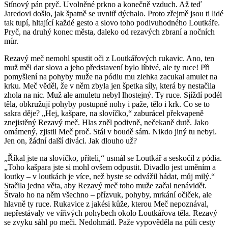
Stínový pán pryč. Uvolněné prkno a konečně vzduch. Až teď
Jaredovi došlo, jak špatně se uvnitř dýchalo. Proto zřejmě jsou ti lidé
tak tupí, hltající každé gesto a slovo toho podivuhodného Loutkáře.
Pryč, na druhý konec města, daleko od rezavých zbraní a nočních
můr.
Rezavý meč nemohl spustit oči z Loutkářových rukavic. Ano, ten
muž měl dar slova a jeho představení bylo líbivé, ale ty ruce! Při
pomyšlení na pohyby muže na pódiu mu zlehka zacukal amulet na
krku. Meč věděl, že v něm zbyla jen špetka síly, která by nestačila
zhola na nic. Muž ale amuletu nebyl lhostejný. Ty ruce. Sjíždí podél
těla, obkružují pohyby postupně nohy i paže, tělo i krk. Co se to
sakra děje? „Hej, kašpare, na slovíčko,“ zaburácel překvapeně
znejistěný Rezavý meč. Hlas zněl podivně, nečekaně dutě. Jako
omámený, zjistil Meč proč. Stál v boudě sám. Nikdo jiný tu nebyl.
Jen on, žádní další diváci. Jak dlouho už?
„Říkal jste na slovíčko, příteli,“ usmál se Loutkář a seskočil z pódia.
„Toho kašpara jste si mohl ovšem odpustit. Divadlo jest uměním a
loutky – v loutkách je více, než byste se odvážil hádat, můj milý.“
Stačila jedna věta, aby Rezavý meč toho muže začal nenávidět.
Štvalo ho na něm všechno – přízvuk, pohyby, mrkání očiček, ale
hlavně ty ruce. Rukavice z jakési kůže, kterou Meč nepoznával,
nepřestávaly ve vířivých pohybech okolo Loutkářova těla. Rezavý
se zvyku sáhl po meči. Nedohmátl. Paže vypověděla na půli cesty