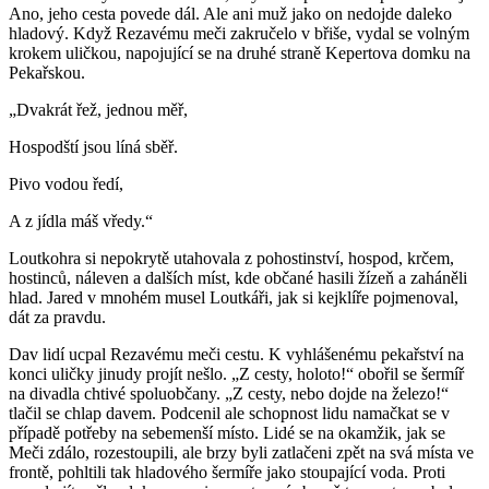
Ano, jeho cesta povede dál. Ale ani muž jako on nedojde daleko
hladový. Když Rezavému meči zakručelo v břiše, vydal se volným
krokem uličkou, napojující se na druhé straně Kepertova domku na
Pekařskou.
„Dvakrát řež, jednou měř,
Hospodští jsou líná sběř.
Pivo vodou ředí,
A z jídla máš vředy.“
Loutkohra si nepokrytě utahovala z pohostinství, hospod, krčem,
hostinců, náleven a dalších míst, kde občané hasili žízeň a zaháněli
hlad. Jared v mnohém musel Loutkáři, jak si kejklíře pojmenoval,
dát za pravdu.
Dav lidí ucpal Rezavému meči cestu. K vyhlášenému pekařství na
konci uličky jinudy projít nešlo. „Z cesty, holoto!“ obořil se šermíř
na divadla chtivé spoluobčany. „Z cesty, nebo dojde na železo!“
tlačil se chlap davem. Podcenil ale schopnost lidu namačkat se v
případě potřeby na sebemenší místo. Lidé se na okamžik, jak se
Meči zdálo, rozestoupili, ale brzy byli zatlačeni zpět na svá místa ve
frontě, pohltili tak hladového šermíře jako stoupající voda. Proti