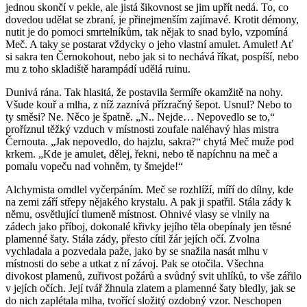
jednou skončí v pekle, ale jistá šikovnost se jim upřít nedá. To, co
dovedou udělat se zbraní, je přinejmenším zajímavé. Krotit démony,
nutit je do pomoci smrtelníkům, tak nějak to snad bylo, vzpomíná
Meč. A taky se postarat vždycky o jeho vlastní amulet. Amulet! Ať
si sakra ten Černokohout, nebo jak si to nechává říkat, pospíší, nebo
mu z toho skladiště harampádí udělá ruinu.
Dunivá rána. Tak hlasitá, že postavila šermíře okamžitě na nohy.
Všude kouř a mlha, z níž zaznívá přízračný šepot. Usnul? Nebo to
ty směsi? Ne. Něco je špatně. „N.. Nejde… Nepovedlo se to,“
proříznul těžký vzduch v místnosti zoufale naléhavý hlas mistra
Černouta. „Jak nepovedlo, do hajzlu, sakra?“ chytá Meč muže pod
krkem. „Kde je amulet, dělej, řekni, nebo tě napíchnu na meč a
pomalu vopeču nad vohněm, ty šmejde!“
Alchymista omdlel vyčerpáním. Meč se rozhlíží, míří do dílny, kde
na zemi září střepy nějakého krystalu. A pak ji spatřil. Stála zády k
němu, osvětlující tlumeně místnost. Ohnivé vlasy se vlnily na
zádech jako příboj, dokonalé křivky jejího těla obepínaly jen těsné
plamenné šaty. Stála zády, přesto cítil žár jejích očí. Zvolna
vychladala a pozvedala paže, jako by se snažila nasát mlhu v
místnosti do sebe a utkat z ní závoj. Pak se otočila. Všechna
divokost plamenů, zuřivost požárů a svůdný svit uhlíků, to vše zářilo
v jejích očích. Její tvář žhnula zlatem a plamenné šaty bledly, jak se
do nich zaplétala mlha, tvořící složitý ozdobný vzor. Neschopen