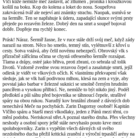
Vlčí kůže nemůže meč zastavit, ač ztlumen , proniká i kroužkovou
košilí na boku. Kop do kolena a loket do nosu. Soupeřova
zakrvácená tvář ale nejeví ani známky strachu. Naopak, usmívá se
na šermíře. Ten se napřahuje k úderu, zapadající slunce svými prsty
přejede po rezavém železe. Dobrý den na smrt a soupeř bojoval
dobře. Dopřeje mu rychlý konec.
Prásk! Náraz. Šermíř žasne, že v ruce stále drží svůj meč, když zády
narazil na strom. Něco ho smetlo, temný stín, vylétnuvší z křoví u
cesty. Sotva vstává, aby čelil novému nebezpečí. Obrovský vlk s
přízračně zářícíma očima se chystá otřeseného šermíře rozsápat.
Tlama a drápy, ostré jako břitva, proti zbrani, co sebrala už tolik
životů. Vzdorně zvedne svou rezavou čepel a zasalutuje smrti, jejíž
odlesk je vidět ve vlkových očích. K vlastnímu překvapení však
sleduje, jak se vlk halí podivnou mlhou, klesá na zem a vyje, aby
povstal jako barbar v železné suknici se smolně černým hrudním
pancířem a vysokou přilbicí. Ne, nemůže to být nikdo jiný. Podél
předloktí a půl sáhu před bojovníka se táhnoucí čepele, strašlivé
spáry na obou rukou. Narudlý kov brutální zbraně z dávných dob
nenechává Meče na pochybách. Zarin Dagorray osobně! Kapitán
Vlčího spáru a Starší mezi vlkodlaky, jeden z Pánů mezi těmi, co
mění podobu. Neriskoval střet.A poznal starého druha. Přes všechny
neshody a osobní spory ještě stále nevyhaslo pouto krve mezi
spolubojovníky. Zarin s vypětím všech dávných sil svého
nezdolného ducha přežil kritická zranění z výroční trpasličí arény na