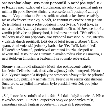
oné neznámé dámy. Bylo to tak jednodušší. A méně ponižující. Jak
se Rezavý meč vzdaloval z Lordameru, jak jeho kůň počítal míli za
mílí na jih po královské silnici, vracel se šermíři postupně zdravý
rozum. Vzpomínka na ženu se tolik nevtírala a ke slovu se začaly
hlásit válečnické instinkty. Věděl, že zahubit velekněze není jen tak.
Že je hlídaný a sám o sobě obdařený mocí Světla. Věděl také, že
nemá amulet. A zdravý rozum ho donutil otočit na křižovatce koně a
zamířit ještě více na jihovýchod, k lesům za hranicí. Těch několik
dní cesty navíc mu připadalo jako výhodná investice. V lese, kterým
v dalších dnech projížděl, totiž dosud ležel jeden z táborů Vlčího
spáru, elitní vojenské jednotky barbarské říše. Tušil, koho hledá.
Některého z šamanů, potřeboval ochranná kouzla, alespoň na
několik dní. Vstoupit do Luminy, hlavního města víry v Lumiena, s
nepřátelským úmyslem a bezbranný se rovnalo sebevraždě.
Stromy v lesní rokli připadaly Meči jako pokroucené pahýly
končetin. Celé místo tak dostávalo zajímavý odstín utrpení. Přesto
žilo. Vysoké kapradí a lišejníky po stromech dávaly tušit, že přírodní
energie tudy pulzuje v nemalé míře. Přesto se tu šermíř cítil stísněně.
Snad proto, že jediným zvukem bylo praskání větviček pod jeho
botami.
„Stůj!“ ozvalo se odněkud z houštin. Šel dál, i když obezřetně. Něco
takového čekal. Lupiči a loupežníci obvykle podobných míst,
zaměstnávajících fantasii pocestných využívali k přepadům.