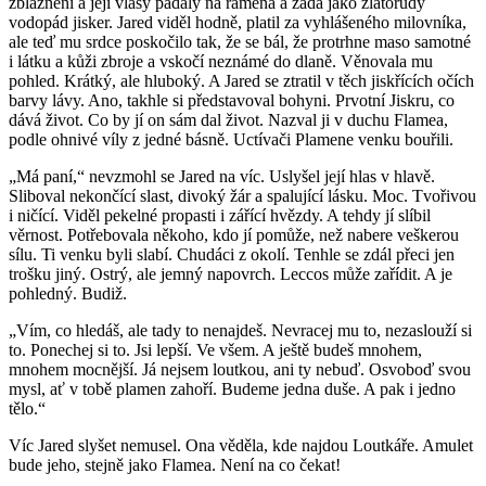
zbláznění a její vlasy padaly na ramena a záda jako zlatorudý
vodopád jisker. Jared viděl hodně, platil za vyhlášeného milovníka,
ale teď mu srdce poskočilo tak, že se bál, že protrhne maso samotné
i látku a kůži zbroje a vskočí neznámé do dlaně. Věnovala mu
pohled. Krátký, ale hluboký. A Jared se ztratil v těch jiskřících očích
barvy lávy. Ano, takhle si představoval bohyni. Prvotní Jiskru, co
dává život. Co by jí on sám dal život. Nazval ji v duchu Flamea,
podle ohnivé víly z jedné básně. Uctívači Plamene venku bouřili.
„Má paní,“ nevzmohl se Jared na víc. Uslyšel její hlas v hlavě.
Sliboval nekončící slast, divoký žár a spalující lásku. Moc. Tvořivou
i ničící. Viděl pekelné propasti i zářící hvězdy. A tehdy jí slíbil
věrnost. Potřebovala někoho, kdo jí pomůže, než nabere veškerou
sílu. Ti venku byli slabí. Chudáci z okolí. Tenhle se zdál přeci jen
trošku jiný. Ostrý, ale jemný napovrch. Leccos může zařídit. A je
pohledný. Budiž.
„Vím, co hledáš, ale tady to nenajdeš. Nevracej mu to, nezaslouží si
to. Ponechej si to. Jsi lepší. Ve všem. A ještě budeš mnohem,
mnohem mocnější. Já nejsem loutkou, ani ty nebuď. Osvoboď svou
mysl, ať v tobě plamen zahoří. Budeme jedna duše. A pak i jedno
tělo.“
Víc Jared slyšet nemusel. Ona věděla, kde najdou Loutkáře. Amulet
bude jeho, stejně jako Flamea. Není na co čekat!