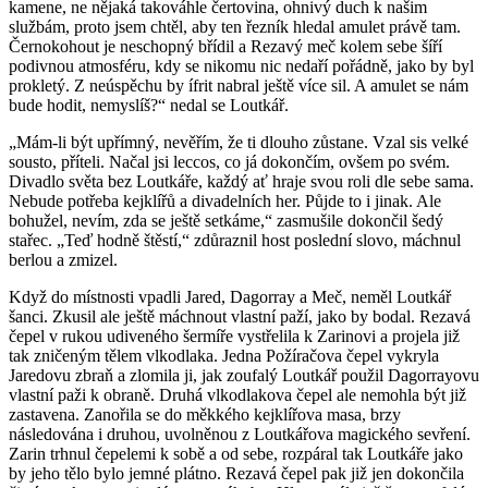
kamene, ne nějaká takováhle čertovina, ohnivý duch k našim
službám, proto jsem chtěl, aby ten řezník hledal amulet právě tam.
Černokohout je neschopný břídil a Rezavý meč kolem sebe šíří
podivnou atmosféru, kdy se nikomu nic nedaří pořádně, jako by byl
prokletý. Z neúspěchu by ífrit nabral ještě více sil. A amulet se nám
bude hodit, nemyslíš?“ nedal se Loutkář.
„Mám-li být upřímný, nevěřím, že ti dlouho zůstane. Vzal sis velké
sousto, příteli. Načal jsi leccos, co já dokončím, ovšem po svém.
Divadlo světa bez Loutkáře, každý ať hraje svou roli dle sebe sama.
Nebude potřeba kejklířů a divadelních her. Půjde to i jinak. Ale
bohužel, nevím, zda se ještě setkáme,“ zasmušile dokončil šedý
stařec. „Teď hodně štěstí,“ zdůraznil host poslední slovo, máchnul
berlou a zmizel.
Když do místnosti vpadli Jared, Dagorray a Meč, neměl Loutkář
šanci. Zkusil ale ještě máchnout vlastní paží, jako by bodal. Rezavá
čepel v rukou udiveného šermíře vystřelila k Zarinovi a projela již
tak zničeným tělem vlkodlaka. Jedna Požíračova čepel vykryla
Jaredovu zbraň a zlomila ji, jak zoufalý Loutkář použil Dagorrayovu
vlastní paži k obraně. Druhá vlkodlakova čepel ale nemohla být již
zastavena. Zanořila se do měkkého kejklířova masa, brzy
následována i druhou, uvolněnou z Loutkářova magického sevření.
Zarin trhnul čepelemi k sobě a od sebe, rozpáral tak Loutkáře jako
by jeho tělo bylo jemné plátno. Rezavá čepel pak již jen dokončila