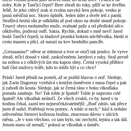
nohy. Kde je Tančící čepel? Bere zbraň do ruky, plíží se ke dveřím.
Ještě, že jeho citlivý zrak si zvolna navyká šeru pokoje, venku je
jasná měsíčná noc. Skoro úplněk. Jeden úder a dveře letí z pantů.
Strašlivá hrubá síla je odklidila až pod okno na druhé straně pokoje.
Tmavý obrys mohutného muže, svalnaté paže a od předloktí něco
ošklivého, podivná ostří. Sakra. Rychle, dokud o mně neví! Jared
bodá Tančící čepelí, ta hladově proniká bokem návštěvníka, hledá si
cestu masem a plící, až narazí na kov hrudního pancíře.
„Grrraaauuu!“ otřese se místnost a tvor se otočí tak prudce, že vyrve
zbraň, trčící dosud v ráně, zaskočenému Jaredovi z ruky. Stojí pevně
na nohou a z ošklivých úst mu kapou sliny. Černá vysoká přilbice
halí část mužovy tváře, kdo to může být a co chce?
Prásk! Jared přistál na posteli, až se praštil hlavou o zeď. Sleduje,
jak Zarin Dagorray vytrhává s krutým úsměvem z masa čepel a pak
ji zahodí do kouta. Sleduje, jak se černá rána v boku vlkodlaka
pomalu zatahuje. Ne! Tak tohle je špatně! Tohle je naprosto celé
špatně! Ale vlkodlak neútočí. Ze všech zvuků, co by Jared v tu
hodinu čekal, zazní ten nejneočekávatelnější: „Buď zdráv, tak přece
jsem tě našel. Potřebuji tvou pomoc. A tohle si nech,“ hází k nohám
udivenému Stenovi koženou brašnu, ztracenou dávno v ulicích
města. „Je v tom všechno, co tam bylo, nic nechybí, lejstra a tak dál.
Jenom maso už nemáš,“ pokusí se vlkodlak o úsměv.