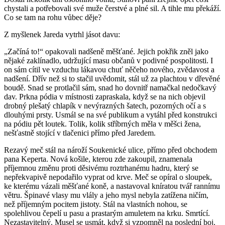
chystali a potřebovali své muže čerstvé a plné sil. A tihle mu překáží.
Co se tam na rohu vůbec děje?
Z myšlenek Jareda vytrhl jásot davu:
„Začíná to!“ opakovali nadšeně měšťané. Jejich pokřik zněl jako
nějaké zaklínadlo, udržující masu občanů v podivné pospolitosti. I
on sám cítil ve vzduchu lákavou chuť něčeho nového, zvědavost a
nadšení. Dřív než si to stačil uvědomit, stál už za plachtou v dřevěné
boudě. Snad se protlačil sám, snad ho dovnitř namačkal nedočkavý
dav. Prkna pódia v místnosti zapraskala, když se na nich objevil
drobný plešatý chlapík v nevýrazných šatech, pozorných očí a s
dlouhými prsty. Usmál se na své publikum a vytáhl před konstrukci
na pódiu pět loutek. Tolik, kolik stříbrných měla v měšci žena,
nešťastně stojící v tlačenici přímo před Jaredem.
Rezavý meč stál na nároží Soukenické ulice, přímo před obchodem
pana Keperta. Nová košile, kterou zde zakoupil, znamenala
příjemnou změnu proti děsivému roztrhanému hadru, který se
nepřekvapivě nepodařilo vyprat od krve. Meč se opíral o sloupek,
ke kterému vázali měšťané koně, a nastavoval kníratou tvář rannímu
větru. Špinavé vlasy mu vlály a jeho mysl nebyla zatížena ničím,
než příjemným pocitem jistoty. Stál na vlastních nohou, se
spolehlivou čepelí u pasu a prastarým amuletem na krku. Smrtící.
Nezastavitelný. Musel se usmát, když si vzpomněl na poslední boj.