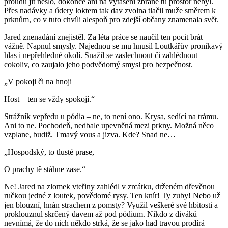
proudu jít nešlo, dokonce ani na vytasení zbraně tu prostor nebyl.
Přes nadávky a údery loktem tak dav zvolna tlačil muže směrem k
prknům, co v tuto chvíli alespoň pro zdejší občany znamenala svět.
Jared znenadání znejistěl. Za léta práce se naučil ten pocit brát
vážně. Napnul smysly. Najednou se mu hnusil Loutkářův pronikavý
hlas i nepřehledné okolí. Snažil se zaslechnout či zahlédnout
cokoliv, co zaujalo jeho podvědomý smysl pro bezpečnost.
„V pokoji či na hnoji
Host – ten se vždy spokojí.“
Strážník vepředu u pódia – ne, to není ono. Krysa, sedící na trámu.
Ani to ne. Pochodeň, nedbale upevněná mezi prkny. Možná něco
vzplane, budiž. Tmavý vous a jizva. Kde? Snad ne…
„Hospodský, to tlusté prase,
O prachy tě stáhne zase.“
Ne! Jared na zlomek vteřiny zahlédl v zrcátku, drženém dřevěnou
ručkou jedné z loutek, povědomé rysy. Ten knír! Ty zuby! Nebo už
jen blouzní, hnán strachem z pomsty? Využil veškeré své hbitosti a
proklouznul skrčený davem až pod pódium. Nikdo z diváků
nevnímá, že do nich někdo strká, že se jako had travou prodírá