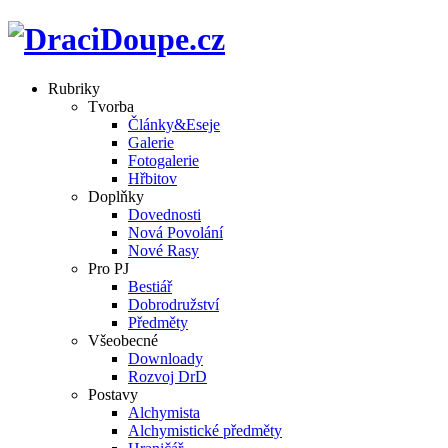
Rubriky
Tvorba
Články&Eseje
Galerie
Fotogalerie
Hřbitov
Doplňky
Dovednosti
Nová Povolání
Nové Rasy
Pro PJ
Bestiář
Dobrodružství
Předměty
Všeobecné
Downloady
Rozvoj DrD
Postavy
Alchymista
Alchymistické předměty