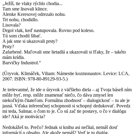
„Ježíš, tie vlaky rýchlo chodia...
Tam sme lisovali klince.
Alenke Keresovej odrezalo nohu.
Trt nohu, chodidlo.
Lisovala?
Drgol vlak, keď nastupovala. Rovno pod koleso.
Tú som chodil šibať.
A jak sme si ukazovali prsty?
Prsty?
Zafarbené. Maľovali sme lietadlá a ukazovali si fľaky, že – takéto
mám krídla.
Barvičky Industrol.“
(Úryvok. Klimáček, Viliam: Námestie kozmonautov. Levice: LCA,
2007. ISBN: 978-80-89129-93-5.)
Je irelevantné, že ide o úryvok z väčšieho diela – aj Tvoja báseň ním
môže byť, resp. môže znamenať niečo, čo dáva zmysel len
niekoľkým čitateľom. Formálna zhodnosť – dialogickosť – tu ale je
jasná. Vďaka inferenčnej schopnosti si schopný dedukovať. Povedz
mi teda, Salmar, o čom to je. Čo sú zač tie postavy, o čo v dialógu
ide? Aká je motivácia?
Nedokážeš to. Prečo? Jednak si knihu asi nečítal, nemáš dosť
informácií o obsahu. Ale akože nemáš? Veď je tu dialóg.