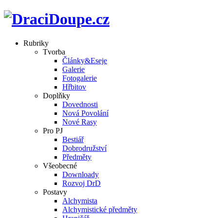
Rubriky
Tvorba
Články&Eseje
Galerie
Fotogalerie
Hřbitov
Doplňky
Dovednosti
Nová Povolání
Nové Rasy
Pro PJ
Bestiář
Dobrodružství
Předměty
Všeobecné
Downloady
Rozvoj DrD
Postavy
Alchymista
Alchymistické předměty