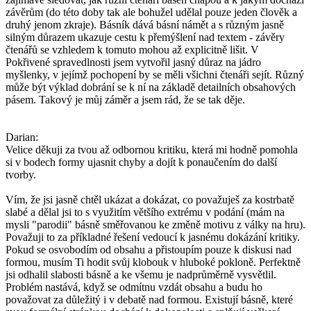
závěrům (do této doby tak ale bohužel udělal pouze jeden člověk a
druhý jenom zkraje). Básník dává básní námět a s různým jasně
silným důrazem ukazuje cestu k přemýšlení nad textem - závěry
čtenářů se vzhledem k tomuto mohou až explicitně lišit. V
Pokřivené spravedlnosti jsem vytvořil jasný důraz na jádro
myšlenky, v jejímž pochopení by se měli všichni čtenáři sejít. Různý
může být výklad dobrání se k ní na základě detailních obsahových
pásem. Takový je můj záměr a jsem rád, že se tak děje.
Darian:
Velice děkuji za tvou až odbornou kritiku, která mi hodně pomohla
si v bodech formy ujasnit chyby a dojít k ponaučením do další
tvorby.
Vím, že jsi jasně chtěl ukázat a dokázat, co považuješ za kostrbatě
slabé a dělal jsi to s využitím většího extrému v podání (mám na
mysli "parodii" básně směřovanou ke změně motivu z války na hru).
Považuji to za příkladné řešení vedoucí k jasnému dokázání kritiky.
Pokud se osvobodím od obsahu a přistoupím pouze k diskusi nad
formou, musím Ti hodit svůj klobouk v hluboké pokloně. Perfektně
jsi odhalil slabosti básně a ke všemu je nadprůměrně vysvětlil.
Problém nastává, když se odmítnu vzdát obsahu a budu ho
považovat za důležitý i v debatě nad formou. Existují básně, které