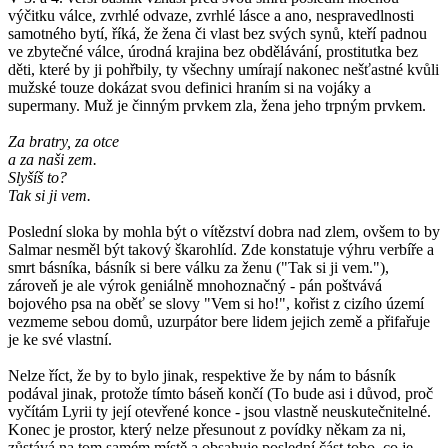
výčitku válce, zvrhlé odvaze, zvrhlé lásce a ano, nespravedlnosti
samotného bytí, říká, že žena či vlast bez svých synů, kteří padnou
ve zbytečné válce, úrodná krajina bez obdělávání, prostitutka bez
děti, které by ji pohřbily, ty všechny umírají nakonec nešťastné kvůli
mužské touze dokázat svou definici hraním si na vojáky a
supermany. Muž je činným prvkem zla, žena jeho trpným prvkem.
Za bratry, za otce
a za naši zem.
Slyšíš to?
Tak si ji vem.
Poslední sloka by mohla být o vítězství dobra nad zlem, ovšem to by
Salmar nesměl být takový škarohlíd. Zde konstatuje výhru verbíře a
smrt básníka, básník si bere válku za ženu ("Tak si ji vem."),
zároveň je ale výrok geniálně mnohoznačný - pán poštvává
bojového psa na oběť se slovy "Vem si ho!", kořist z cizího území
vezmeme sebou domů, uzurpátor bere lidem jejich země a přifařuje
je ke své vlastní.
Nelze říct, že by to bylo jinak, respektive že by nám to básník
podával jinak, protože tímto báseň končí (To bude asi i důvod, proč
vyčítám Lyrii ty její otevřené konce - jsou vlastně neuskutečnitelné.
Konec je prostor, který nelze přesunout z povídky někam za ni,
zůstává na tom samém místě a obsahuje poslední část toho, co je