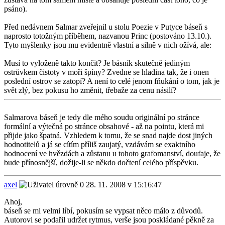
psáno).
Před nedávnem Salmar zveřejnil u stolu Poezie v Putyce báseň s
naprosto totožným příběhem, nazvanou Princ (postováno 13.10.).
Tyto myšlenky jsou mu evidentně vlastní a silně v nich ožívá, ale:
Musí to vyloženě takto končit? Je básník skutečně jediným
ostrůvkem čistoty v moři špíny? Zvedne se hladina tak, že i onen
poslední ostrov se zatopí? A není to celé jenom fňukání o tom, jak je
svět zlý, bez pokusu ho změnit, třebaže za cenu násilí?
Salmarova báseň je tedy dle mého soudu originální po stránce
formální a výtečná po stránce obsahové - až na pointu, která mi
přijde jako špatná. Vzhledem k tomu, že se snad najde dost jiných
hodnotitelů a já se cítím příliš zaujatý, vzdávám se exaktního
hodnocení ve hvězdách a zůstanu u tohoto grafomanství, doufaje, že
bude přínosnější, dožije-li se někdo dočtení celého příspěvku.
axel
28. 11. 2008 v 15:16:47
Ahoj,
báseň se mi velmi líbí, pokusím se vypsat něco málo z důvodů.
Autorovi se podařil udržet rytmus, verše jsou poskládané pěkně za