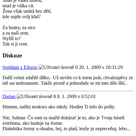
Snad je válka umění,
snad je válka cit.
Žena však umírá bez dětí,
kde najde svůj klid?
Za bratry, za otce
a za naši zem.
Slyšíš to?
Tak si ji vem.
Diskuze
Sephitan z Elisoru
20. 1. 2009 v 10:31:29
Další velmi zdařilé dílko.. Už nevím co k tomu psát, chvalozpěvy ze
mě asi nedostanete. Takže prostě a jednoduše se mi toto dílo líbí..
Darian
8. 1. 2009 v 0:52:01
Hmmm, radšej neskoro ako nikdy. Hodím Ti info do pošty.
Nie, Salmar. Čo som sa snažil dokázať je to, ako je Tvoja báseň
extrémna, ako buduje na forme.
Dialektika formy a obsahu, hej, to platí, lenže ju nepreceňuj, lebo...