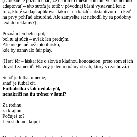
(Dôležité je poznamenať, že na tomto mieste som ani veľmi nemusel
adaptovať – táto strofa je totiž v pôvodnej básni vystavaná len z
fráz, ktoré sa dajú aplikovať takmer na každé substantívum – i keď
na prvý pohľad absurdné. Ale zamyslite sa: nehodil by sa podobný
text do reklamy?)
Poznám len beh a pot,
bol tu aj súcit – avšak len predtým.
Ale nie je iné než toto ihrisko,
kde by uznávalo fair play.
(Hrať fér – láska: ide o slová s kladnou konotáciou, preto som si ich
dovolil zameniť. Hlavný je ten morálny obsah, ktorý sa zachová.)
Snáď je futbal umenie,
snáď je futbal cit.
Futbalistka však nedala gól,
nenakričí na ňu tréner v šatni?
Za rodinu,
za krajinu.
Počuješ to?
Len si do nej kopni.