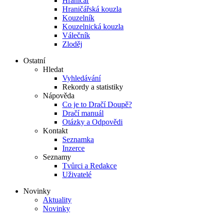
Hraničář
Hraničářská kouzla
Kouzelník
Kouzelnická kouzla
Válečník
Zloděj
Ostatní
Hledat
Vyhledávání
Rekordy a statistiky
Nápověda
Co je to Dračí Doupě?
Dračí manuál
Otázky a Odpovědi
Kontakt
Seznamka
Inzerce
Seznamy
Tvůrci a Redakce
Uživatelé
Novinky
Aktuality
Novinky