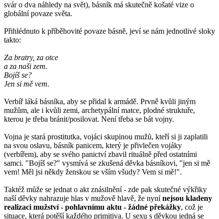
svár o dva náhledy na svět), básník má skutečně košaté vize o
globální povaze světa.
Přihlédnuto k příběhovité povaze básně, jeví se nám jednotlivé sloky
takto:
Za bratry, za otce
a za naši zem.
Bojíš se?
Jen si mě vem.
Verbíř láká básníka, aby se přidal k armádě. Prvně kvůli jiným
mužům, ale i kvůli zemi, archetypální matce, plodné struktuře,
kterou je třeba bránit/posilovat. Není třeba se bát vojny.
Vojna je stará prostitutka, vojáci skupinou mužů, kteří si ji zaplatili
na svou oslavu, básník panicem, který je přivlečen vojáky
(verbířem), aby se svého panictví zbavil rituálně před ostatními
samci. "Bojíš se?" vysmívá se zkušená děvka básníkovi, "jen si mě
vem! Měl jsi někdy ženskou se vším všudy? Vem si mě!".
Taktéž může se jednat o akt znásilnění - zde pak skutečné výkřiky
naší děvky nahrazuje hlas v mužově hlavě, že nyní
nejsou kladeny
realizaci mužství - pohlavnímu aktu - žádné překážky
, což je
situace, která potěší každého primitiva. U sexu s děvkou jedná se