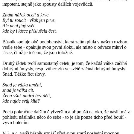
impotent, stejně jako spousty dalších vojevůdců.
Znám nářek oceli a krve.
Byl tu soucit - však jen prve.
Ale není jiný svět,
kde by i lásce příslušela čest.
Básník spojuje obě podobenství, která zatím plula v našem rozboru
vedle sebe - opakuje svou první sloku, ale místo o odvaze mluví o
lásce, čímž je řečeno, že jsou totožné.
Druhý řádek tvoří samostatný celek, je tom, že každá válka začíná
dobrými úmysly, resp. vůbec zlo ve světě začíná dobrými úmysly.
Snad. Těžko říct slovy.
Snad je válka umění,
snad je válka cit.
Žena však umírá bez dětí,
kde najde svůj klid?
Poeta pokračuje dalším čtyřverším a připouští na oko, že násilí má z
pohledu násilníka něco do sebe - to je ale pouze ticho před bouří -
vyvrcholením.
V 3. a 4. verši básník vznáší před svou smrtí poslední mocnou