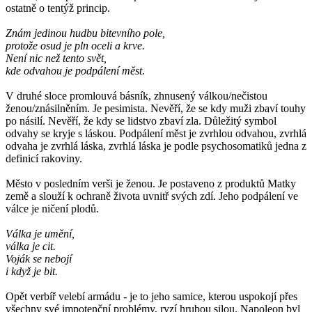
ostatně o tentýž princip.
Znám jedinou hudbu bitevního pole,
protože osud je pln oceli a krve.
Není nic než tento svět,
kde odvahou je podpálení měst.
V druhé sloce promlouvá básník, zhnusený válkou/nečistou
ženou/znásilněním. Je pesimista. Nevěří, že se kdy muži zbaví touhy
po násilí. Nevěří, že kdy se lidstvo zbaví zla. Důležitý symbol
odvahy se kryje s láskou. Podpálení měst je zvrhlou odvahou, zvrhlá
odvaha je zvrhlá láska, zvrhlá láska je podle psychosomatiků jedna z
definicí rakoviny.
Město v posledním verši je ženou. Je postaveno z produktů Matky
země a slouží k ochraně života uvnitř svých zdí. Jeho podpálení ve
válce je ničení plodů.
Válka je umění,
válka je cit.
Voják se nebojí
i když je bit.
Opět verbíř velebí armádu - je to jeho samice, kterou uspokojí přes
všechny své impotenční problémy, ryzí hrubou silou. Napoleon byl