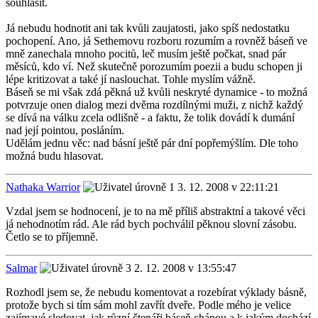
souhlasit.
Já nebudu hodnotit ani tak kvůli zaujatosti, jako spíš nedostatku
pochopení. Ano, já Sethemovu rozboru rozumím a rovněž báseň ve
mně zanechala mnoho pocitů, leč musím ještě počkat, snad pár
měsíců, kdo ví. Než skutečně porozumím poezii a budu schopen ji
lépe kritizovat a také jí naslouchat. Tohle myslím vážně.
Báseň se mi však zdá pěkná už kvůli neskryté dynamice - to možná
potvrzuje onen dialog mezi dvěma rozdílnými muži, z nichž každý
se dívá na válku zcela odlišně - a faktu, že tolik dovádí k dumání
nad její pointou, posláním.
Udělám jednu věc: nad básní ještě pár dní popřemýšlím. Dle toho
možná budu hlasovat.
Nathaka Warrior
3. 12. 2008 v 22:11:21
Vzdal jsem se hodnocení, je to na mě příliš abstraktní a takové věci
já nehodnotím rád. Ale rád bych pochválil pěknou slovní zásobu.
Četlo se to příjemně.
Salmar
2. 12. 2008 v 13:55:47
Rozhodl jsem se, že nebudu komentovat a rozebírat výklady básně,
protože bych si tím sám mohl zavřít dveře. Podle mého je velice
zajímavé sledovat, jak různí čtenáři báseň chápou a k jakým dochází