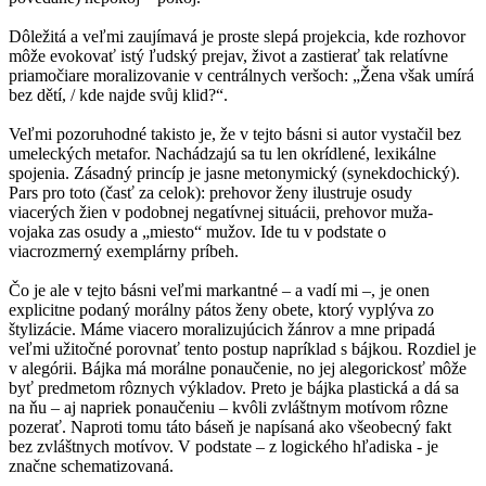
Dôležitá a veľmi zaujímavá je proste slepá projekcia, kde rozhovor
môže evokovať istý ľudský prejav, život a zastierať tak relatívne
priamočiare moralizovanie v centrálnych veršoch: „Žena však umírá
bez dětí, / kde najde svůj klid?“.
Veľmi pozoruhodné takisto je, že v tejto básni si autor vystačil bez
umeleckých metafor. Nachádzajú sa tu len okrídlené, lexikálne
spojenia. Zásadný princíp je jasne metonymický (synekdochický).
Pars pro toto (časť za celok): prehovor ženy ilustruje osudy
viacerých žien v podobnej negatívnej situácii, prehovor muža-
vojaka zas osudy a „miesto“ mužov. Ide tu v podstate o
viacrozmerný exemplárny príbeh.
Čo je ale v tejto básni veľmi markantné – a vadí mi –, je onen
explicitne podaný morálny pátos ženy obete, ktorý vyplýva zo
štylizácie. Máme viacero moralizujúcich žánrov a mne pripadá
veľmi užitočné porovnať tento postup napríklad s bájkou. Rozdiel je
v alegórii. Bájka má morálne ponaučenie, no jej alegorickosť môže
byť predmetom rôznych výkladov. Preto je bájka plastická a dá sa
na ňu – aj napriek ponaučeniu – kvôli zvláštnym motívom rôzne
pozerať. Naproti tomu táto báseň je napísaná ako všeobecný fakt
bez zvláštnych motívov. V podstate – z logického hľadiska - je
značne schematizovaná.