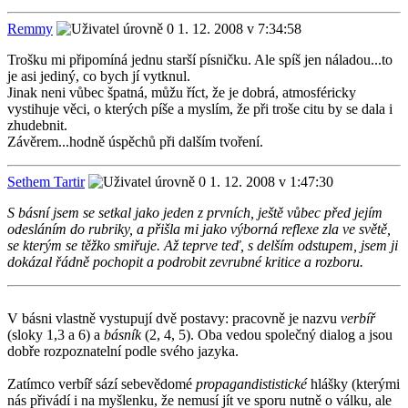
Remmy
1. 12. 2008 v 7:34:58
Trošku mi připomíná jednu starší písničku. Ale spíš jen náladou...to
je asi jediný, co bych jí vytknul.
Jinak neni vůbec špatná, můžu říct, že je dobrá, atmosféricky
vystihuje věci, o kterých píše a myslím, že při troše citu by se dala i
zhudebnit.
Závěrem...hodně úspěchů při dalším tvoření.
Sethem Tartir
1. 12. 2008 v 1:47:30
S básní jsem se setkal jako jeden z prvních, ještě vůbec před jejím
odesláním do rubriky, a přišla mi jako výborná reflexe zla ve světě,
se kterým se těžko smiřuje. Až teprve teď, s delším odstupem, jsem ji
dokázal řádně pochopit a podrobit zevrubné kritice a rozboru.
V básni vlastně vystupují dvě postavy: pracovně je nazvu
verbíř
(sloky 1,3 a 6) a
básník
(2, 4, 5). Oba vedou společný dialog a jsou
dobře rozpoznatelní podle svého jazyka.
Zatímco verbíř sází sebevědomé
propagandististické
hlášky (kterými
nás přivádí i na myšlenku, že nemusí jít ve sporu nutně o válku, ale