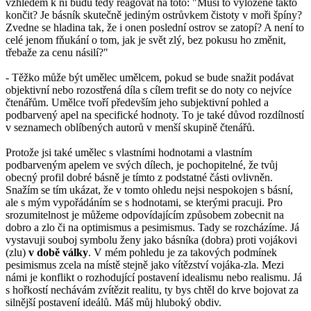
vzhledem k ní budu tedy reagovat na toto: "Musí to vyloženě takto
končit? Je básník skutečně jediným ostrůvkem čistoty v moři špíny?
Zvedne se hladina tak, že i onen poslední ostrov se zatopí? A není to
celé jenom fňukání o tom, jak je svět zlý, bez pokusu ho změnit,
třebaže za cenu násilí?"
- Těžko může být umělec umělcem, pokud se bude snažit podávat
objektivní nebo rozostřená díla s cílem trefit se do noty co nejvíce
čtenářům. Umělce tvoří především jeho subjektivní pohled a
podbarvený apel na specifické hodnoty. To je také důvod rozdílností
v seznamech oblíbených autorů v menší skupině čtenářů.
Protože jsi také umělec s vlastními hodnotami a vlastním
podbarveným apelem ve svých dílech, je pochopitelné, že tvůj
obecný profil dobré básně je tímto z podstatné části ovlivněn.
Snažím se tím ukázat, že v tomto ohledu nejsi nespokojen s básní,
ale s mým vypořádáním se s hodnotami, se kterými pracuji. Pro
srozumitelnost je můžeme odpovídajícím způsobem zobecnit na
dobro a zlo či na optimismus a pesimismus. Tady se rozcházíme. Já
vystavuji souboj symbolu ženy jako básníka (dobra) proti vojákovi
(zlu)
v době války
. V mém pohledu je za takových podmínek
pesimismus zcela na místě stejně jako vítězství vojáka-zla. Mezi
námi je konflikt o rozhodující postavení idealismu nebo realismu. Já
s hořkostí nechávám zvítězit realitu, ty bys chtěl do krve bojovat za
silnější postavení ideálů. Máš můj hluboký obdiv.