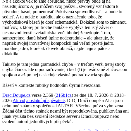
No a akokoľvek to znie absurdne, niečo pravdy bude aj na
nasledujúcom: Aj ja môžem svoj paškvil, stvorený vzhľadom k
pôvodnej básni, pomenovať Pokrivená spravodlivosť – a bude to
sedieť. A tu nejde o paródiu, ale o naznačenie toho, že
východisková báseň je dosť schematická. Dokázal som to zámenou
motívov, z ktorej pri troche fantázie vyplýva ten istý záver o
nespravodlivosti sveta/ihriska voči úbohej žene/lopte. Toto,
samozrejme, danú báseň úplne nedegraduje – ale ukazuje, že
napriek svojej inovatívnej kompozícii má veľmi prosté jadro,
morálne jadro, ktoré ak človek obnaží, nájde najmä pátos a
didaktiku.
Takisto je tam jedna gramatická chyba – v treťom verši tretej strofy
chýba čiarka. Ide o podraďovanie, i keď (!) je uvádzané zlučovacou
spojkou a až po nej nasleduje vlastná podraďovacia spojka.
Báseň v kontexte rubriky hodnotím štyrmi hviezdami.
DraciDoupe.cz
verze 2.369 (
216b1ca
) ze dne 18. 7. 2026 © 2018–
2026
Almad
a ostatní přispěvatelé
. DrD, Dračí doupě a Altar jsou
ochranné známky společnosti ALTAR. Všechna práva vyhrazena.
Žádná část těchto stránek nesmí být reprodukována, publikována ani
jinak využita bez svolení Redakce serveru DraciDoupe.cz nebo
svolení autorů jednotlivých příspěvků.