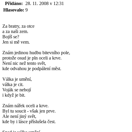
Přidáno:
28. 11. 2008 v 12:31
Hlasovalo:
9
Za bratry, za otce
a za naši zem.
Bojíš se?
Jen si mě vem.
Znám jedinou hudbu bitevního pole,
protože osud je pln oceli a krve.
Není nic než tento svět,
kde odvahou je podpálení měst.
Válka je umění,
válka je cit.
Voják se nebojí
i když je bit.
Znám nářek oceli a krve.
Byl tu soucit - však jen prve.
Ale není jiný svět,
kde by i lásce příslušela čest.