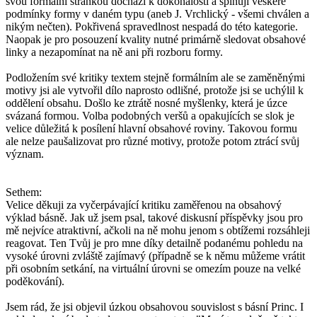
svou formální stránkou dochází k dokonalosti a splňují veškeré
podmínky formy v daném typu (aneb J. Vrchlický - všemi chválen a
nikým nečten). Pokřivená spravedlnost nespadá do této kategorie.
Naopak je pro posouzení kvality nutné primárně sledovat obsahové
linky a nezapomínat na ně ani při rozboru formy.
Podložením své kritiky textem stejně formálním ale se zaměněnými
motivy jsi ale vytvořil dílo naprosto odlišné, protože jsi se uchýlil k
oddělení obsahu. Došlo ke ztrátě nosné myšlenky, která je úzce
svázaná formou. Volba podobných veršů a opakujících se slok je
velice důležitá k posílení hlavní obsahové roviny. Takovou formu
ale nelze paušalizovat pro různé motivy, protože potom ztrácí svůj
význam.
Sethem:
Velice děkuji za vyčerpávající kritiku zaměřenou na obsahový
výklad básně. Jak už jsem psal, takové diskusní příspěvky jsou pro
mě nejvíce atraktivní, ačkoli na ně mohu jenom s obtížemi rozsáhleji
reagovat. Ten Tvůj je pro mne díky detailně podanému pohledu na
vysoké úrovni zvláště zajímavý (případně se k němu můžeme vrátit
při osobním setkání, na virtuální úrovni se omezím pouze na velké
poděkování).
Jsem rád, že jsi objevil úzkou obsahovou souvislost s básní Princ. I