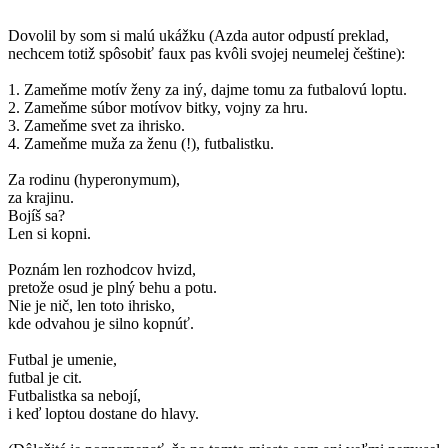
Dovolil by som si malú ukážku (Azda autor odpustí preklad,
nechcem totiž spôsobiť faux pas kvôli svojej neumelej češtine):
1. Zameňme motív ženy za iný, dajme tomu za futbalovú loptu.
2. Zameňme súbor motívov bitky, vojny za hru.
3. Zameňme svet za ihrisko.
4. Zameňme muža za ženu (!), futbalistku.
Za rodinu (hyperonymum),
za krajinu.
Bojíš sa?
Len si kopni.
Poznám len rozhodcov hvizd,
pretože osud je plný behu a potu.
Nie je nič, len toto ihrisko,
kde odvahou je silno kopnúť.
Futbal je umenie,
futbal je cit.
Futbalistka sa nebojí,
i keď loptou dostane do hlavy.