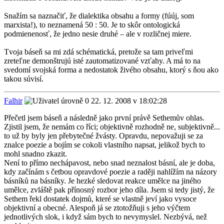
Snažím sa naznačiť, že dialektika obsahu a formy (fúúj, som
marxista!), to neznamená 50 : 50. Je to skôr ontologická
podmienenosť, že jedno nesie druhé – ale v rozličnej miere.
Tvoja báseň sa mi zdá schématická, pretože sa tam priveľmi
zreteľne demonštrujú isté zautomatizované vzťahy. A má to na
svedomí svojská forma a nedostatok živého obsahu, ktorý s ňou ako
takou súvisí.
Falhir
22. 12. 2008 v 18:02:28
Přečetl jsem báseň a následně jako první právě Sethemův ohlas.
Zjistil jsem, že nemám co říci; objektivně rozhodně ne, subjektivně...
to už by byly jen přebytečné žvásty. Opravdu, nepovažuji se za
znalce poezie a bojím se cokoli vlastního napsat, jelikož bych to
mohl snadno zkazit.
Není to přímo nechápavost, nebo snad neznalost básní, ale je doba,
kdy začínám s četbou opravdové poezie a raději nahlížím na názory
básníků na básníky. Je hezké sledovat reakce umělce na jiného
umělce, zvláště pak přínosný rozbor jeho díla. Jsem si tedy jistý, že
Sethem řekl dostatek dojmů, které se vlastně jeví jako vysoce
objektivní a obecné. Alespoň já se ztotožňuji s jeho výčtem
jednotlivých slok, i když sám bych to nevymyslel. Nezbývá, než