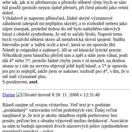
sebe tak, jak si to představuju a přestože některé rýmy bych se sám
bál použít (protože nejsou úplně přesné), při čtení působí jako velmi
dobré.
Výkladově je naprosto přímočará, žádné skryté významové
záludnosti (alespoň mi nepřijdou skryté), a to rozhodně neberu jako
zápor (naopak, poslední dobou do mě bylo nahuštěno takových
básní z období symbolismu, že mě to začalo štvát). Naproti tomu
bych vyzdvihl některá skoro až metaforická slovní spojení: 'hudba
bitevního pole' a 'nářek oceli a krve', která se mi opravdu líbí.
Námět je originální a zajímavý, liší se od klasické lyrické poezie.
Několikrát jsem básničku přečetl tam a zpět a stále jsem váhal, jestli
dát 4* nebo 5*, protože žádné chyby jsem v ní nenašel, na druhou
stranu se i zde na serveru objevují ještě lepší básně, a 5* je opravdu
jen pro to nejlepší, takže jsem se nakonec rozhodl pro 4*, s tím, že u
mě máš významné plus.
S pozdravem,
axel
.
Darian
28. 11. 2008 v 12:31:40
Báseň zaujme už svojou výstavbou. Veď text je v podstate
„poskladaný“ variovaním veľmi podobných viet. Ďalej veľmi
zaujímavé je, že text je akoby skladbou replík prehovorov bez
postáv, pričom len z obsahu výpovedí možno dedukovať. Asociácie
sa nám tu budujú uprostred dvoch názorových pólov (zjednodušene
povedané) nepokoj – pokoj.