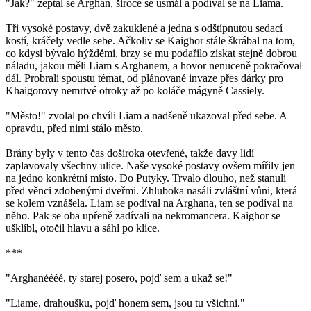
"Jak?" zeptal se Arghan, široce se usmál a podíval se na Liama.
Tři vysoké postavy, dvě zakuklené a jedna s odštípnutou sedací
kostí, kráčely vedle sebe. Ačkoliv se Kaighor stále škrábal na tom,
co kdysi bývalo hýžděmi, brzy se mu podařilo získat stejně dobrou
náladu, jakou měli Liam s Arghanem, a hovor nenuceně pokračoval
dál. Probrali spoustu témat, od plánované invaze přes dárky pro
Khaigorovy nemrtvé otroky až po koláče mágyně Cassiely.
"Město!" zvolal po chvíli Liam a nadšeně ukazoval před sebe. A
opravdu, před nimi stálo město.
Brány byly v tento čas doširoka otevřené, takže davy lidí
zaplavovaly všechny ulice. Naše vysoké postavy ovšem mířily jen
na jedno konkrétní místo. Do Putyky. Trvalo dlouho, než stanuli
před věnci zdobenými dveřmi. Zhluboka nasáli zvláštní vůni, která
se kolem vznášela. Liam se podíval na Arghana, ten se podíval na
něho. Pak se oba upřeně zadívali na nekromancera. Kaighor se
ušklíbl, otočil hlavu a sáhl po klice.
***
"Arghanéééé, ty starej posero, pojď sem a ukaž se!"
"Liame, drahoušku, pojď honem sem, jsou tu všichni."