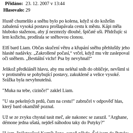
Přidáno:
23. 12. 2007 v 13:44
Hlasovalo:
29
Hustě chumelilo a sněhu bylo po kolena, když si do kožešin
zabalená vysoká postava prošlapávala cestu k městu. Kápi měla
hluboko staženou, aby jí nezmrzly dlouhé, špičaté uši. Přidržujíc si
lem kožichu, prodírala se sněhovou clonou.
Elfí bard Liam. Občas skučení větru a křupání sněhu přehlušily jeho
hlasité nadávky. „Zakrollené počasí,“ vrčel, když mu vítr zaslepoval
oči sněhem. „Bestiální vichr! Psa by nevyhnal!“
Jelikož předkláněl hlavu, aby mu nelétal sníh do obličeje, nevšiml si
v protisměru se pohybující postavy, zakuklené a velice vysoké.
Srážka byla nevyhnutelná.
"Muka na tebe, cizinče!" zaklel Liam.
"U sta pekelných prdů, čum na cestu!" zabručel v odpověď hlas,
který bard okamžitě poznal.
Už se ze zvyku chystal tasit meč, ale nakonec se zarazil. "Arghane,
démone jedna ušatá, nejdeš náhodou taky do Putyky?"