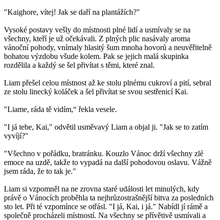
"Kaighore, vítej! Jak se daří na plantážích?"
Vysoké postavy vešly do místnosti plné lidí a usmívaly se na
všechny, kteří je už očekávali. Z plných plic nasávaly aroma
vánoční pohody, vnímaly hlasitý šum mnoha hovorů a neuvěřitelně
bohatou výzdobu všude kolem. Pak se jejich malá skupinka
rozdělila a každý se šel přivítat s těmi, které znal.
Liam přešel celou místnost až ke stolu plnému cukroví a pití, sebral
ze stolu linecký koláček a šel přivítat se svou sestřenicí Kai.
"Liame, ráda tě vidím,“ řekla vesele.
"I já tebe, Kai," odvětil usměvavý Liam a objal ji. "Jak se to zatím
vyvíjí?"
"Všechno v pořádku, bratránku. Kouzlo Vánoc drží všechny zlé
emoce na uzdě, takže to vypadá na další pohodovou oslavu. Vážně
jsem ráda, že to tak je."
Liam si vzpomněl na ne zrovna staré události let minulých, kdy
právě o Vánocích proběhla ta nejhrůzostrašnější bitva za posledních
sto let. Při té vzpomínce se otřásl. "I já, Kai, i já." Nabídl jí rámě a
společně procházeli místností. Na všechny se přívětivě usmívali a