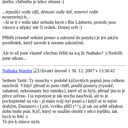
jiného, chtěného je lehce ohraná :)
...trpaslíci vedle elfů, démoni vedle lidí, nemrtví vedle
nesmrtelných...
--Já se ti v reálu také nebudu bavit s Bin Ládinem, protože jsou
vánoce a nějaký mír či svátek. Drsnej svět :)
Příběh (vlastně setkání postav a zalezení do putyky) je jen jakýsi
prostředek, který navede k onomu zakončení.
Ale to už jsme vlastně všechno řešili na icq že Nathako? ;) Nedošli
jsme nikam...
Nathaka Warrior
30. 12. 2007 v 13:30:42
Sethem Tartir: Ty mouchy v podobě kýčovitých popisů jsou celkem
naschvál. Vždyť přesně to jsem chtěl, použít postavy (vysoké,
zahalené, nekromanty bez mimiky), které už tu byly, přesně jim to je
přece určeno. I ta topornost je tak trochu naschvál, ale to je
pochopitelně na vás - já mám svůj styl psaní a i když se to mým
drahým, Darianovi i Lyrii, vcelku příčí (^^), já tak asi ještě nějakou
dobu budu psát. Kýč, který se snažím obrátit v něco lepšího, tak
bych to řekl :)
To jen k otázce stylu.