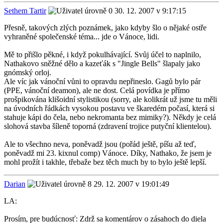
Sethem Tartir
30. 12. 2007 v 9:17:15
Přesně, takových zlých poznámek, jako kdyby šlo o nějaké ostře
vyhraněné společenské téma... jde o Vánoce, lidi.
Mě to přišlo pěkné, i když pokulhávající. Svůj účel to naplnilo,
Nathakovo sněžné dělo a kazeťák s "Jingle Bells" šlapaly jako
gnómský orloj.
Ale víc jak vánoční vůni to opravdu nepřineslo. Gagů bylo pár
(PPE, vánoční deamon), ale ne dost. Celá povídka je přímo
prošpikována klišoidní stylistikou (sorry, ale kolikrát už jsme tu měli
na úvodních řádkách vysokou postavu ve škaredém počasí, která si
stahuje kápi do čela, nebo nekromanta bez mimiky?). Někdy je celá
slohová stavba šíleně toporná (zdravení trojice putyční klientelou).
Ale to všechno neva, poněvadž jsou (pořád ještě, píšu až teď,
poněvadž mi 23. kixnul comp) Vánoce. Díky, Nathako, že jsem je
mohl prožít i takhle, třebaže bez těch much by to bylo ještě lepší.
Darian
29. 12. 2007 v 19:01:49
LA:
Prosím, pre budúcnosť: Zdrž sa komentárov o zásahoch do diela