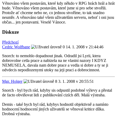
Věnováno všem postavám, které kdy někdo v RPG hrách hrál a hrát
bude. Věnováno všem postavám, které jsme si pro sebe stvořili.
Protože ať chceme nebo ne, co jednou stvoříme, to tak snadno
neumře. A věnováno také všem uživatelům serveru, neboť i oni jsou
občas... jen postavami. Veselé Vánoce.
Diskuze
Předchozí
Cedric Wolfbane
14. 1. 2008 v 21:44:46
Snorch: to nemohlo dopadnout jinak. Odradil jsi Lyrii, ktera
dobrovolne cetla prace a nabizela na ne vlastni nazory I KDYZ
NEMUSELA, davala nam dobre prace a vedla si dobre a ty se ji
odvdecis nepodlozenymi utoky na jeji praci a dobrocinnost.
Mgr. Holger
3. 1. 2008 v 20:55:51
Snorch - byl bych rád, kdyby sis odpustil podobné výlevy a přestal
de facto obviňovat lidi z publikování cizích děl. Malá výstraha.
Demis - také bych byl rád, kdybys hodnotil objektivně a namísto
hodnocení hodnocení jiných uživatelů se věnoval kritice dílka.
Drobná výstraha.