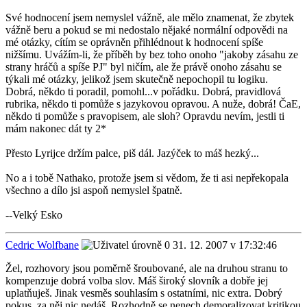
Své hodnocení jsem nemyslel vážně, ale mělo znamenat, že zbytek
vážně beru a pokud se mi nedostalo nějaké normální odpovědi na
mé otázky, cítím se oprávněn přihlédnout k hodnocení spíše
nižšímu. Uvážím-li, že příběh by bez toho onoho "jakoby zásahu ze
strany hráčů a spíše PJ" byl ničím, ale že právě onoho zásahu se
týkali mé otázky, jelikož jsem skutečně nepochopil tu logiku.
Dobrá, někdo ti poradil, pomohl...v pořádku. Dobrá, pravidlová
rubrika, někdo ti pomůže s jazykovou opravou. A nuže, dobrá! ČaE,
někdo ti pomůže s pravopisem, ale sloh? Opravdu nevím, jestli ti
mám nakonec dát ty 2*
Přesto Lyrijce držím palce, piš dál. Jazýček to máš hezký...
No a i tobě Nathako, protože jsem si vědom, že ti asi nepřekopala
všechno a dílo jsi aspoň nemyslel špatně.
--Velký Esko
Cedric Wolfbane
31. 12. 2007 v 17:32:46
Žel, rozhovory jsou poměrně šroubované, ale na druhou stranu to
kompenzuje dobrá volba slov. Máš široký slovník a dobře jej
uplatňuješ. Jinak vesměs souhlasím s ostatními, nic extra. Dobrý
pokus, za něj nic nedáš. Rozhodně se nenech demoralizovat kritikou