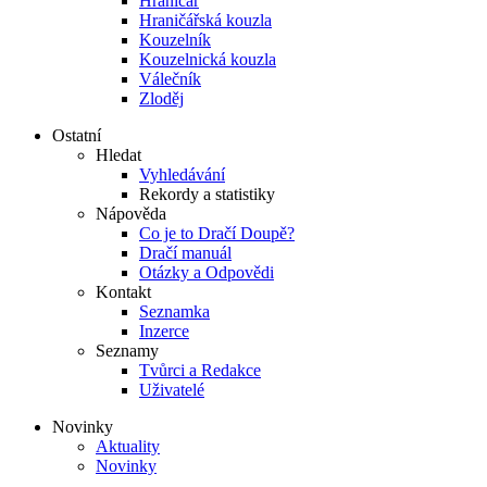
Hraničář
Hraničářská kouzla
Kouzelník
Kouzelnická kouzla
Válečník
Zloděj
Ostatní
Hledat
Vyhledávání
Rekordy a statistiky
Nápověda
Co je to Dračí Doupě?
Dračí manuál
Otázky a Odpovědi
Kontakt
Seznamka
Inzerce
Seznamy
Tvůrci a Redakce
Uživatelé
Novinky
Aktuality
Novinky