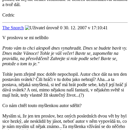
a tvoř dál.
Cedric
The Snorch
30. 12. 2007 v 17:10:41
V proslovu se mi nelíbilo
Proto vám to chci alespoň dnes vynahradit. Dnes se budete bavit vy.
Dnes máte Vánoce! Tohle je váš večer! Bavte se, zapomeňte na
pravidla, na přesvědčení! Zahrejte si role podle sebe! Bavte se,
protože o tom to je."
Tohle jsem zřejmě moc dobře nepochopil. Autor chce dát na ten den
postavám svátek? Čili hráči v tu dobu jako nehrají? Aha...a ta
postava, nějaká smyšlená, si teď má hrát podle sebe, když její hráč jí
dává svátek? A oni, mimo nějakou naší fantazii, v nějakém světě si
mají hrát, tedy vlastně žít skutečný život...(?)
Co nám chtěl touto myšlenkou autor sdělit?
Myslím si, že jen ten proslov, bez oných posledních dvou vět by byl
sice hezký, ale nesklidil by jásot, neboť autor v něm vypovídá to, co
je nám myslím už nějak známo...Ta myšlenka vžívání se do něčeho