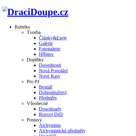
Rubriky
Tvorba
Články&Eseje
Galerie
Fotogalerie
Hřbitov
Doplňky
Dovednosti
Nová Povolání
Nové Rasy
Pro PJ
Bestiář
Dobrodružství
Předměty
Všeobecné
Downloady
Rozvoj DrD
Postavy
Alchymista
Alchymistické předměty