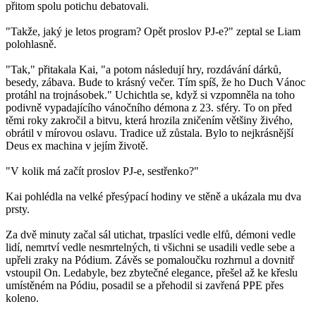
přitom spolu potichu debatovali.
"Takže, jaký je letos program? Opět proslov PJ-e?" zeptal se Liam
polohlasně.
"Tak," přitakala Kai, "a potom následují hry, rozdávání dárků,
besedy, zábava. Bude to krásný večer. Tím spíš, že ho Duch Vánoc
protáhl na trojnásobek." Uchichtla se, když si vzpomněla na toho
podivně vypadajícího vánočního démona z 23. sféry. To on před
těmi roky zakročil a bitvu, která hrozila zničením většiny živého,
obrátil v mírovou oslavu. Tradice už zůstala. Bylo to nejkrásnější
Deus ex machina v jejím životě.
"V kolik má začít proslov PJ-e, sestřenko?"
Kai pohlédla na velké přesýpací hodiny ve stěně a ukázala mu dva
prsty.
Za dvě minuty začal sál utichat, trpaslíci vedle elfů, démoni vedle
lidí, nemrtví vedle nesmrtelných, ti všichni se usadili vedle sebe a
upřeli zraky na Pódium. Závěs se pomaloučku rozhrnul a dovnitř
vstoupil On. Ledabyle, bez zbytečné elegance, přešel až ke křeslu
umístěném na Pódiu, posadil se a přehodil si zavřená PPE přes
koleno.