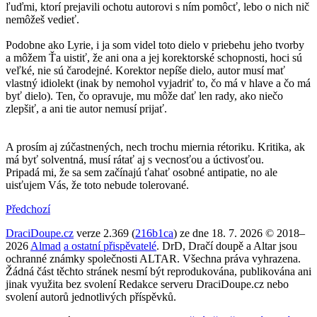
ľuďmi, ktorí prejavili ochotu autorovi s ním pomôcť, lebo o nich nič
nemôžeš vedieť.
Podobne ako Lyrie, i ja som videl toto dielo v priebehu jeho tvorby
a môžem Ťa uistiť, že ani ona a jej korektorské schopnosti, hoci sú
veľké, nie sú čarodejné. Korektor nepíše dielo, autor musí mať
vlastný idiolekt (inak by nemohol vyjadriť to, čo má v hlave a čo má
byť dielo). Ten, čo opravuje, mu môže dať len rady, ako niečo
zlepšiť, a ani tie autor nemusí prijať.
A prosím aj zúčastnených, nech trochu miernia rétoriku. Kritika, ak
má byť solventná, musí rátať aj s vecnosťou a úctivosťou.
Pripadá mi, že sa sem začínajú ťahať osobné antipatie, no ale
uisťujem Vás, že toto nebude tolerované.
Předchozí
DraciDoupe.cz
verze 2.369 (
216b1ca
) ze dne 18. 7. 2026 © 2018–
2026
Almad
a ostatní přispěvatelé
. DrD, Dračí doupě a Altar jsou
ochranné známky společnosti ALTAR. Všechna práva vyhrazena.
Žádná část těchto stránek nesmí být reprodukována, publikována ani
jinak využita bez svolení Redakce serveru DraciDoupe.cz nebo
svolení autorů jednotlivých příspěvků.