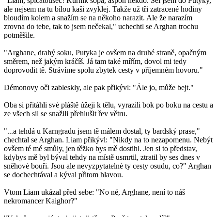
"Liam, špičatoušec! Kurník šopa, aspoň někdo. Šel jsem do Putyky,
ale nejsem na tu bílou kaši zvyklej. Takže už tři zatracené hodiny
bloudím kolem a snažím se na někoho narazit. Ale že narazím
zrovna do tebe, tak to jsem nečekal," uchechtl se Arghan trochu
potměšile.
"Arghane, drahý soku, Putyka je ovšem na druhé straně, opačným
směrem, než jakým kráčíš. Já tam také mířím, dovol mi tedy
doprovodit tě. Strávíme spolu zbytek cesty v příjemném hovoru."
Démonovy oči zableskly, ale pak přikývl: "Ále jo, může bejt."
Oba si přitáhli své pláště úžeji k tělu, vyrazili bok po boku na cestu a
ze všech sil se snažili přehlušit řev větru.
"...a tehdá u Karngradu jsem tě málem dostal, ty bardský prase,"
chechtal se Arghan. Liam přikývl: "Nikdy na to nezapomenu. Nebýt
ovšem té mé smůly, jen těžko bys mě dostihl. Jen si to představ,
kdybys mě byl býval tehdy na místě usmrtil, ztratil by ses dnes v
sněhové bouři. Jsou ale nevyzpytatelné ty cesty osudu, co?" Arghan
se dochechtával a kýval přitom hlavou.
Vtom Liam ukázal před sebe: "No né, Arghane, není to náš
nekromancer Kaighor?"