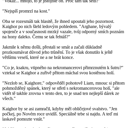
"Vokaž... mnojó, to je jistojistě on. Proč tam tak sedí?"
"Nejspíš promrzl na kost."
Oba se rozesmáli tak hlasitě, že ihned upoutali jeho pozornost.
Kaighor po nich šlehl ledovým pohledem. "Arghane, bývalý
spojenče a v současnosti mrzký vazale, tvůj odporný smích poznám
na hony daleko. Čemu se tak řehtáš?"
Jakmile k němu došli, přestali se smát a začali důkladně
prozkoumávat důvod jeho trůnění. To je však donutilo k ještě
většímu veselí, které ne a ne brát konce.
"Co je, ksakru, vtipného na nekromancerovi přimrznutém k šutru?"
vztekal se Kaighor a zuřivě přitom máchal svou kostěnou holí.
"Nezlob se, Kaighore," odpověděl pohotově Liam, mnouc si přitom
pohmožděný spánek, který se střetl s nekromancerovou holí, "ale
vidět tě takhle zrovna v tento den, to je snad ten nejlepší dárek ze
všech."
Kaighor by se asi zamračil, kdyby měl obličejové svalstvo. "Jen
počkej, po Novém roce uvidíš. Speciálně tebe si najdu. A teď mi
laskavě pomozte vstát."