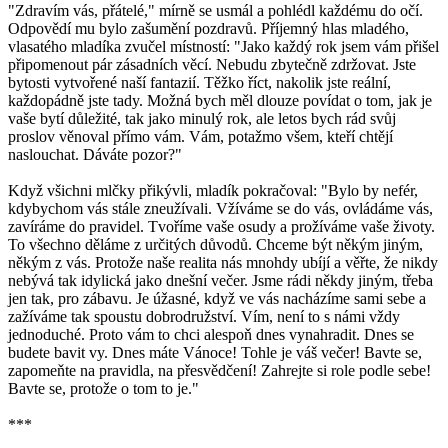
"Zdravím vás, přátelé," mírně se usmál a pohlédl každému do očí.
Odpovědí mu bylo zašumění pozdravů. Příjemný hlas mladého,
vlasatého mladíka zvučel místností: "Jako každý rok jsem vám přišel
připomenout pár zásadních věcí. Nebudu zbytečně zdržovat. Jste
bytosti vytvořené naší fantazií. Těžko říct, nakolik jste reální,
každopádně jste tady. Možná bych měl dlouze povídat o tom, jak je
vaše bytí důležité, tak jako minulý rok, ale letos bych rád svůj
proslov věnoval přímo vám. Vám, potažmo všem, kteří chtějí
naslouchat. Dáváte pozor?"
Když všichni mlčky přikývli, mladík pokračoval: "Bylo by nefér,
kdybychom vás stále zneužívali. Vžíváme se do vás, ovládáme vás,
zavíráme do pravidel. Tvoříme vaše osudy a prožíváme vaše životy.
To všechno děláme z určitých důvodů. Chceme být někým jiným,
někým z vás. Protože naše realita nás mnohdy ubíjí a věřte, že nikdy
nebývá tak idylická jako dnešní večer. Jsme rádi někdy jiným, třeba
jen tak, pro zábavu. Je úžasné, když ve vás nacházíme sami sebe a
zažíváme tak spoustu dobrodružství. Vím, není to s námi vždy
jednoduché. Proto vám to chci alespoň dnes vynahradit. Dnes se
budete bavit vy. Dnes máte Vánoce! Tohle je váš večer! Bavte se,
zapomeňte na pravidla, na přesvědčení! Zahrejte si role podle sebe!
Bavte se, protože o tom to je."
***