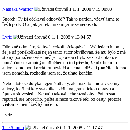
Nathaka Warrior
1. 1. 2008 v 15:08:03
Snorch: Ty jsi očekával odpověď? Tak to pardon, vždyť jsme to
řešili po ICQ a, jak jsi řekl, nikam jsme se nedostali.
Lyrie
1. 1. 2008 v 13:04:57
Důrazně odmítám, že bych cokoli překopávala. Vzhledem k tomu,
že je už poněkolikáté nejen tento autor obviňován, že mu bylo z mé
strany pomoženo více, než jen opravou chyb, že snad dokonce
pomáhám se samotným příběhem, a to i
přesto
, že nikdo krom
autora samotnou korekturu neviděl a nemá tudíž ani
ponětí,
jak moc
jsem pomohla, rozhodla jsem se, že tímto končím.
Neboť toto se dotýká nejen Nathaky, ale uráží to i mě a všechny
autory, kteří mi kdy svá dílka svěřili na gramatickou opravu a
úpravu slovosledu. Nebudu taková nehorázná obvinění trestat
reputací, ale Snorčíno, příště si nech takové řeči od cesty, protože
vědom
si nemůžeš být ničeho.
Lyrie
The Snorch
1. 1. 2008 v 11:17:47