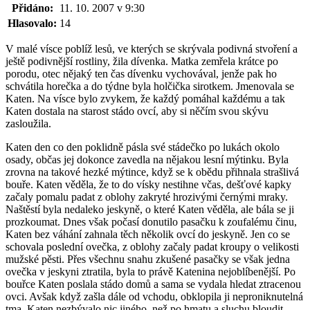
Přidáno:
11. 10. 2007 v 9:30
Hlasovalo:
14
V malé vísce poblíž lesů, ve kterých se skrývala podivná stvoření a
ještě podivnější rostliny, žila dívenka. Matka zemřela krátce po
porodu, otec nějaký ten čas dívenku vychovával, jenže pak ho
schvátila horečka a do týdne byla holčička sirotkem. Jmenovala se
Katen. Na vísce bylo zvykem, že každý pomáhal každému a tak
Katen dostala na starost stádo ovcí, aby si něčím svou skývu
zasloužila.
Katen den co den poklidně pásla své stádečko po lukách okolo
osady, občas jej dokonce zavedla na nějakou lesní mýtinku. Byla
zrovna na takové hezké mýtince, když se k obědu přihnala strašlivá
bouře. Katen věděla, že to do vísky nestihne včas, dešťové kapky
začaly pomalu padat z oblohy zakryté hrozivými černými mraky.
Naštěstí byla nedaleko jeskyně, o které Katen věděla, ale bála se ji
prozkoumat. Dnes však počasí donutilo pasačku k zoufalému činu,
Katen bez váhání zahnala těch několik ovcí do jeskyně. Jen co se
schovala poslední ovečka, z oblohy začaly padat kroupy o velikosti
mužské pěsti. Přes všechnu snahu zkušené pasačky se však jedna
ovečka v jeskyni ztratila, byla to právě Katenina nejoblíbenější. Po
bouřce Katen poslala stádo domů a sama se vydala hledat ztracenou
ovci. Avšak když zašla dále od vchodu, obklopila ji neproniknutelná
tma. Katen nezbývalo nic jiného, než po hmatu a sluchu bloudit