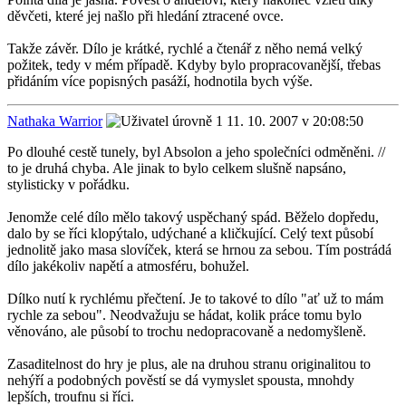
děvčeti, které jej našlo při hledání ztracené ovce.
Takže závěr. Dílo je krátké, rychlé a čtenář z něho nemá velký
požitek, tedy v mém případě. Kdyby bylo propracovanější, třebas
přidáním více popisných pasáží, hodnotila bych výše.
Nathaka Warrior
11. 10. 2007 v 20:08:50
Po dlouhé cestě tunely, byl Absolon a jeho společníci odměněni. //
to je druhá chyba. Ale jinak to bylo celkem slušně napsáno,
stylisticky v pořádku.
Jenomže celé dílo mělo takový uspěchaný spád. Běželo dopředu,
dalo by se říci klopýtalo, udýchané a kličkující. Celý text působí
jednolitě jako masa slovíček, která se hrnou za sebou. Tím postrádá
dílo jakékoliv napětí a atmosféru, bohužel.
Dílko nutí k rychlému přečtení. Je to takové to dílo "ať už to mám
rychle za sebou". Neodvažuju se hádat, kolik práce tomu bylo
věnováno, ale působí to trochu nedopracovaně a nedomyšleně.
Zasaditelnost do hry je plus, ale na druhou stranu originalitou to
nehýří a podobných pověstí se dá vymyslet spousta, mnohdy
lepších, troufnu si říci.