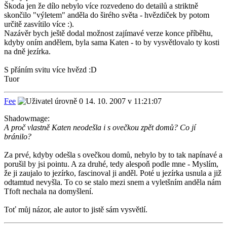
Škoda jen že dílo nebylo více rozvedeno do detailů a striktně
skončilo "výletem" anděla do širého světa - hvězdiček by potom
určitě zasvítilo více :).
Nazávěr bych ještě dodal možnost zajímavé verze konce příběhu,
kdyby oním andělem, byla sama Katen - to by vysvětlovalo ty kosti
na dně jezírka.
S přáním svitu více hvězd :D
Tuor
Fee
14. 10. 2007 v 11:21:07
Shadowmage:
A proč vlastně Katen neodešla i s ovečkou zpět domů? Co jí
bránilo?
Za prvé, kdyby odešla s ovečkou domů, nebylo by to tak napínavé a
porušil by jsi pointu. A za druhé, tedy alespoň podle mne - Myslím,
že ji zaujalo to jezírko, fascinoval ji anděl. Poté u jezírka usnula a již
odtamtud nevyšla. To co se stalo mezi snem a vyletšním anděla nám
Tfoft nechala na domyšlení.
Toť můj názor, ale autor to jistě sám vysvětlí.