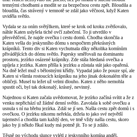
temnými chodbami a modlit se za bezpečnou cestu zpět. Bloudila a
bloudila, čas strávený v temnotě se zdál jako věčnost, když Katen
uviděla světlo.
Vydala se za oním světýlkem, které se krok od kroku zvětšovalo,
náhle Katen uslyšela tiché ovčí zabečení. To ji utvrdilo v
přesvědčení, že najde ovečku i cestu domů. Chodba skončila a
Katen vešla do jeskynního dómu s nespočtem překrásných
krápníků. Tento div si Katen vychutnala díky několika komínům
přivádějících do dómu světlo. Paprsky směřovali na dominantu
prostoru, jezírko osázené krápníky. Zde stála hledaná ovečka a
upíjela z jezírka. Katen přišla k jezírku a zůstala stát jako opařená.
Na dně ležel muž s bělostnými křídly. Vypadal jako že pouze spí, ale
Katen si všimla rostoucích krápníku na jeho jinak dokonalém těle a
obličeji. Musel tu ležet už velmi dlouho. Katen z něho nemohla
spustit oči, byl tak dokonalý, krásný, nevinný.
Najednou si Katen začala uvědomovat, že jezírko začíná svítit a že z
venku nepřichází už žádné denní světlo. Zavolala k sobě ovečku a
usnula s ní na břehu jezírka. Zdál se jí sen. Našla cestu zpět domů i s
ovečkou. O jezírku nikomu neřekla, držela to jako své největší
tajemství a chodila tam každý den, ve tmě vždy našla cestu, skoro
jako by ji někdo říkal kudy má potmě jít. To se ji zdálo.
Těsně po východu slunce vylétl z jeskynního komína anděl,