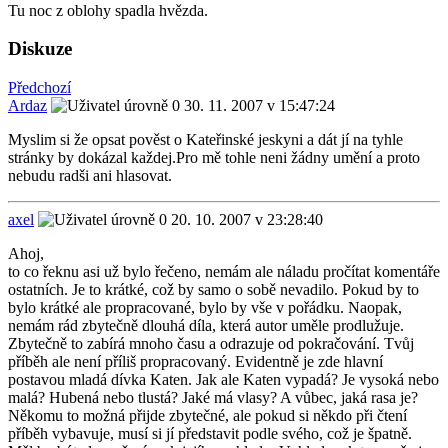
Tu noc z oblohy spadla hvězda.
Diskuze
Předchozí
Ardaz
30. 11. 2007 v 15:47:24
Myslim si že opsat pověst o Kateřinské jeskyni a dát jí na tyhle
stránky by dokázal každej.Pro mě tohle neni žádny umění a proto
nebudu radši ani hlasovat.
axel
20. 10. 2007 v 23:28:40
Ahoj,
to co řeknu asi už bylo řečeno, nemám ale náladu pročítat komentáře
ostatních. Je to krátké, což by samo o sobě nevadilo. Pokud by to
bylo krátké ale propracované, bylo by vše v pořádku. Naopak,
nemám rád zbytečně dlouhá díla, která autor uměle prodlužuje.
Zbytečně to zabírá mnoho času a odrazuje od pokračování. Tvůj
příběh ale není příliš propracovaný. Evidentně je zde hlavní
postavou mladá dívka Katen. Jak ale Katen vypadá? Je vysoká nebo
malá? Hubená nebo tlustá? Jaké má vlasy? A vůbec, jaká rasa je?
Někomu to možná přijde zbytečné, ale pokud si někdo při čtení
příběh vybavuje, musí si jí představit podle svého, což je špatně.