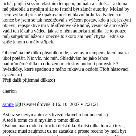
tichá, plující si svím vlastním tempem, pomalu a ladně... Takto na
mě působila a myslím si že to i mohl být záměr autorky. Možná by
jsem vytknul přílšné opakování slov hlavní hrdinky: Katen a u
konce by jsem se tak nezdržoval s výčtem postav, kdo a jak jeskyni
objevil, repspektive mi v té středoveké klidné, vesnické atmosféře
vadil ten lékař a vědec, jak se o něm autorka zmínila. Je to pouze
můj subjektiní názor a obecně to skoro ani není chyba. Jedná se
spíše jenom o málý střípek.
Obecně na mě dílko působilo mile, s volným tempem, které má za
úkol potěšit. Nic víc, nic míň. Shledávám ho jako lehce
nadprůměrné dílko a odrazem mích slov budou i pomyslné 3
hvězdičky, které spadnou z mého rukávu a ozdobí Tfoft hlasovací
systém :o)
Přeji další příjemná dílka:o)
anarion
sanife
16. 10. 2007 v 2:21:21
Asi uz se nevymanim z 3 hvezdickoveho hodnoceni :-)
A ted k tomu co si myslim o tomto dilku.
Osobne mam radeji o trochu delsi dila. Kratsi dilka to maji tezsi,
protoze musi zaujmout uz na zacatku a proste receno by meli byt