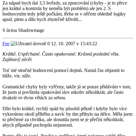
Za nápad bych dal 3,5 hvězdy, za zpracování (chyby - je to přece
jen krátké a kontrola by neměla být problém) ale jen 2. S
hodnocením tedy ještě počkám, třeba se v něčem ohledně logiky
apod. pletu a dílu bych zbytečně křivdil...
S úctou Shadowmage
Fee
12. 10. 2007 v 15:43:22
Krátké. Uspěchané. Často opakované. Krásná poslední věta.
Zajímavý závěr.
Toť mé stručné hodnocení pomocí dojmů. Nastal čas objasnit to
blíže, viz. níže.
Gramatické chyby byly vyřčeny, takže já se pouze přidávám v tom,
že jsem si povšimla opakování slov nikoliv několikrát, ale často
dvakrát ve dvou větách za sebou.
Dílo bylo krátké, rychlý spád by působil pěkně i kdyby bylo více
vykresleno okolí příběhu a navíc by tím přibylo na délce. Měla jsem
to přečtené za chvilku, ale donutila jsem se je přečíst několikrát,
abych případně pochopila nejasnosti.
Pointa díla je jasná. Pověst o andělovi, který nakonec vzlétl díky