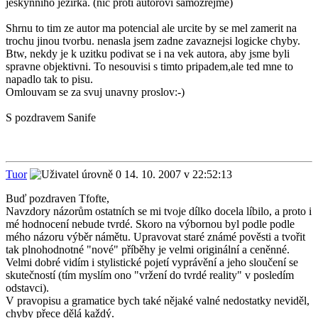
jeskynniho jezirka. (nic proti autorovi samozrejme)
Shrnu to tim ze autor ma potencial ale urcite by se mel zamerit na
trochu jinou tvorbu. nenasla jsem zadne zavaznejsi logicke chyby.
Btw, nekdy je k uzitku podivat se i na vek autora, aby jsme byli
spravne objektivni. To nesouvisi s timto pripadem,ale ted mne to
napadlo tak to pisu.
Omlouvam se za svuj unavny proslov:-)
S pozdravem Sanife
Tuor
14. 10. 2007 v 22:52:13
Buď pozdraven Tfofte,
Navzdory názorům ostatních se mi tvoje dílko docela líbilo, a proto i
mé hodnocení nebude tvrdé. Skoro na výbornou byl podle podle
mého názoru výběr námětu. Upravovat staré známé pověsti a tvořit
tak plnohodnotné "nové" příběhy je velmi originální a ceněnné.
Velmi dobré vidím i stylistické pojetí vyprávění a jeho sloučení se
skutečností (tím myslím ono "vržení do tvrdé reality" v posledím
odstavci).
V pravopisu a gramatice bych také nějaké valné nedostatky neviděl,
chyby přece dělá každý.