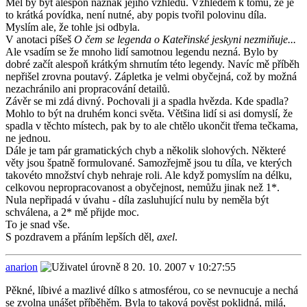
Měl by být alespoň náznak jejího vzhledu. Vzhledem k tomu, že je
to krátká povídka, není nutné, aby popis tvořil polovinu díla.
Myslím ale, že tohle jsi odbyla.
V anotaci píšeš
O čem se legenda o Kateřinské jeskyni nezmiňuje...
Ale vsadím se že mnoho lidí samotnou legendu nezná. Bylo by
dobré začít alespoň krátkým shrnutím této legendy. Navíc mě příběh
nepřišel zrovna poutavý. Zápletka je velmi obyčejná, což by možná
nezachránilo ani propracování detailů.
Závěr se mi zdá divný. Pochovali ji a spadla hvězda. Kde spadla?
Mohlo to být na druhém konci světa. Většina lidí si asi domyslí, že
spadla v těchto místech, pak by to ale chtělo ukončit třema tečkama,
ne jednou.
Dále je tam pár gramatických chyb a několik slohových. Některé
věty jsou špatně formulované. Samozřejmě jsou tu díla, ve kterých
takovéto množství chyb nehraje roli. Ale když pomyslím na délku,
celkovou nepropracovanost a obyčejnost, nemůžu jinak než 1*.
Nula nepřipadá v úvahu - díla zasluhující nulu by neměla být
schválena, a 2* mě přijde moc.
To je snad vše.
S pozdravem a přáním lepších děl,
axel
.
anarion
20. 10. 2007 v 10:27:55
Pěkné, líbivé a mazlivé dílko s atmosférou, co se nevnucuje a nechá
se zvolna unášet příběhěm. Byla to taková pověst poklidná, milá,