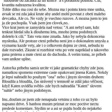
"nabusene od zacatku az do konce" a s poradnou pointou. Cili,
kvantita nahrazena kvalitou.
Tohle dilko ma cosi do sebe. Mozna ma i pointu ktera mne unika,
avsak se mi zda jaksi krute aby andel mohl povstat z obeti maleho
devcatka. Ale co. Ne vzdy je vsechno ruzove. A mozna jsem to jen
ja zle pochopila. Vsak jsem jen clovek,no.
Vice krat jsem se zamyslela nad vetou: "A ani nebyl sam, kdo
tenkrat hledal silu k dlouhemu letu, mnoho jemu podobnych
doletelo k cili." Tato veta mne zmatla. Jako by nebyla dokoncena
myslenka. Ale protoze cteni pribehu neni jen o dokonalem smyslu a
vyznamu kazde vety, ale i o celkovem dojmu ze cteni, nebudu to
dale rozvadet. Zkuste si rozebirat vetu po vete napriklad u takoveho
pana prstenu a mate cteni az do duchodu. A verim tomu, ze pribeh
vam unikne uplne.
Autor/ka pribehu sam/a urcite vi jake gramaticke chyby zde jsou.
namatkou spomenu extremne caste opakovani jmena Katen. Nekdy
je lepsi nahradit ho pouhym "ona" nebo i jinym slovnim druhem:
Bloudila a bloudila, čas strávený v temnotě se zdál jako věčnost,
když Katen uviděla světlo- zde bych nahradila "Katen" slovem
"nahle" nebo jinym podobnym.
Inu..doufam ze jsem zde nenapsala vetsinu z toho co uz bylo
napsano drive. S hanbou musim priznat ze moc poctive nectu
predesle komentare. Stydim se a asi se pujdu hodit do nejakeho