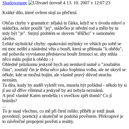
Shadowmage
13. 10. 2007 v 12:07:23
Krátké dílo, které ovšem stojí za přečtení.
Občas chyby v gramatice: nějaká ta čárka, když se v úvodu mluví o
stádečku, nelze použít "jej", stádečko je střední rod a mělo by tu
tedy být "je". Stejný problém se slovem "tělíčko" v samotném
závěru.
Lehké stylistické chyby: opakování mýtinky ve větách po sobě se
mi moc nelíbí a následná věta o bouři, která se přihnala "k obědu",
mě pobavila vyvolanou představou bouře ženoucí se, aby stihla
něco málo pojíst k obědu :-)
Ohledně průzkumu jeskyně bych asi nemluvil nutně o "zoufalém
činu", zoufalý čin je třeba něco jako Sophiina volba, ale ne ukrytí se
někde, kde se možná bojím, ale vlastně pravý důvod strachu
neznám.
Ta díra, kudy by anděl vyletěl ven, musela být pořádná - někdo by si
jí asi už dříve všimnul a jeskyně by asi nebyla neznámá.
A proč vlastně Katen neodešla i s ovečkou zpět domů? Co jí
bránilo?
...
To je snad všechno, co mě při čtení rušilo; příběh je totiž jinak
povedený, poetický a skutečně se podobá pověstem. Překvapivé je
to závěrečné propojení pověsti a reality.