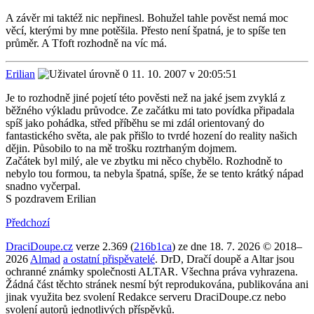
A závěr mi taktéž nic nepřinesl. Bohužel tahle pověst nemá moc
věcí, kterými by mne potěšila. Přesto není špatná, je to spíše ten
průměr. A Tfoft rozhodně na víc má.
Erilian
11. 10. 2007 v 20:05:51
Je to rozhodně jiné pojetí této pověsti než na jaké jsem zvyklá z
běžného výkladu průvodce. Ze začátku mi tato povídka připadala
spíš jako pohádka, střed příběhu se mi zdál orientovaný do
fantastického světa, ale pak přišlo to tvrdé hození do reality našich
dějin. Působilo to na mě trošku roztrhaným dojmem.
Začátek byl milý, ale ve zbytku mi něco chybělo. Rozhodně to
nebylo tou formou, ta nebyla špatná, spíše, že se tento krátký nápad
snadno vyčerpal.
S pozdravem Erilian
Předchozí
DraciDoupe.cz
verze 2.369 (
216b1ca
) ze dne 18. 7. 2026 © 2018–
2026
Almad
a ostatní přispěvatelé
. DrD, Dračí doupě a Altar jsou
ochranné známky společnosti ALTAR. Všechna práva vyhrazena.
Žádná část těchto stránek nesmí být reprodukována, publikována ani
jinak využita bez svolení Redakce serveru DraciDoupe.cz nebo
svolení autorů jednotlivých příspěvků.