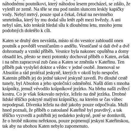
náhodnému poutníkovi, který náhodou lesem procházel, se zdálo, že
vyletěl ze země. Na těle se mu pod raním sluncem leskly kapičky
vody. Nebyl mrtvý, pouze spal a čekal, čekal na nevinného
smrtelníka, který by mu dodal sílu letět zpět mezi hvězdy. A ani
nebyl sám, kdo tenkrát hledal sílu k dlouhému letu, mnoho jemu
podobných doletělo k cíli.
Katen se druhý den nevrátila, místo ní do vesnice zabloudil onen
poutník a pověděl vesničanům o andělu. Vesničané si dali dvě a dvě
dohromady a vznikl příběh. Vesnice byla nakonec opuštěna a domy
obsadil les, přesto se mezi potomky dochoval příběh o Katen, avšak
i na něm zapracoval zub času a Katen se změnila v Kateřinu. Ten
příběh pak vyslyšel doktor a vědec v jedné osobě. Jmenoval se
Absolón a rád prolézal jeskyně, kterých v okolí bylo nespočet.
Katenin příběh jej do jedné takové jeskyně zavedl. Po dlouhé cestě
tunely, byl Absolon a jeho společníci odměněni. Našli dóm s mnoha
krápníky, jemuž vévodilo krápníkové jezírko. Na břehu našli zvířecí
kostru. Co je však šokovalo nejvíce, leželo na dně jezírka. Drobné
lidské tělíčko pokryté malými krápníčky, na kterém se čas vůbec
nepodepsal. Dívenka ležela na dně jakoby pouze odpočívala. Muži
hned poznali, že příběh o zatoulané Kateřině byl pravdivý, a tak
tělíčko vyzvedli a pohřbili jej nedaleko jeskyně, poté se domluvili,
že o hrobě nikomu neřeknou, pouze pojmenují jeskyni Kateřinskou,
tak aby na ubohou Katen nebylo zapomenuto.