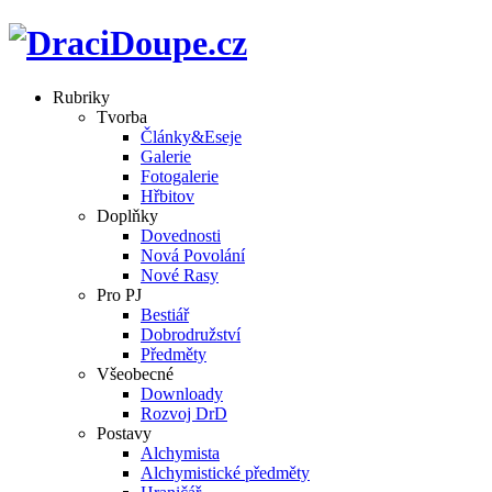
Rubriky
Tvorba
Články&Eseje
Galerie
Fotogalerie
Hřbitov
Doplňky
Dovednosti
Nová Povolání
Nové Rasy
Pro PJ
Bestiář
Dobrodružství
Předměty
Všeobecné
Downloady
Rozvoj DrD
Postavy
Alchymista
Alchymistické předměty