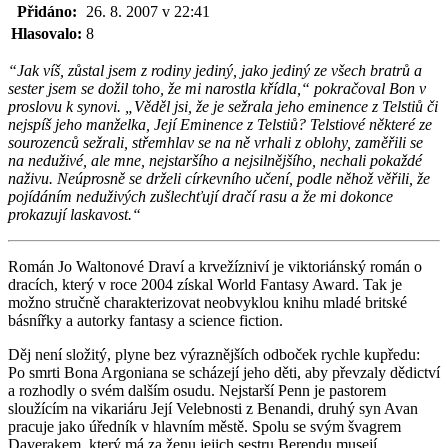
Přidáno:
26. 8. 2007 v 22:41
Hlasovalo:
8
“Jak víš, zůstal jsem z rodiny jediný, jako jediný ze všech bratrů a
sester jsem se dožil toho, že mi narostla křídla,“ pokračoval Bon v
proslovu k synovi. „Věděl jsi, že je sežrala jeho eminence z Telstiů či
nejspíš jeho manželka, Její Eminence z Telstiů? Telstiové některé ze
sourozenců sežrali, střemhlav se na ně vrhali z oblohy, zaměřili se
na neduživé, ale mne, nejstaršího a nejsilnějšího, nechali pokaždé
naživu. Neúprosně se drželi církevního učení, podle něhož věřili, že
pojídáním neduživých zušlechťují dračí rasu a že mi dokonce
prokazují laskavost.“
Román Jo Waltonové Draví a krvežízniví je viktoriánský román o
dracích, který v roce 2004 získal World Fantasy Award. Tak je
možno stručně charakterizovat neobvyklou knihu mladé britské
básnířky a autorky fantasy a science fiction.
Děj není složitý, plyne bez výraznějších odboček rychle kupředu:
Po smrti Bona Argoniana se scházejí jeho děti, aby převzaly dědictví
a rozhodly o svém dalším osudu. Nejstarší Penn je pastorem
sloužícím na vikariáru Její Velebnosti z Benandi, druhý syn Avan
pracuje jako úředník v hlavním městě. Spolu se svým švagrem
Daverakem, který má za ženu jejich sestru Berendu musejí