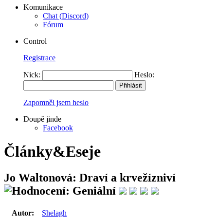
Komunikace
Chat (Discord)
Fórum
Control
Registrace
Nick:
Heslo:
Zapomněl jsem heslo
Doupě jinde
Facebook
Články&Eseje
Jo Waltonová: Draví a krvežízniví
Autor:
Shelagh