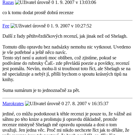
Razas
1. 9. 2007 v 13:03:06
co k tomu dodat prostě dobrá recenze
Fee
1. 9. 2007 v 10:27:52
Další z řady pětihvězdičkových recenzí, jak jinak než od Shelagh.
Tomuto dílu opravdu bez nadsázky nemohu nic vytknout. Uvedeno
je vše potřebné a ještě něco navíc.
Tento styl není u autorů moc oblíben, což zjistíme, pokud se
podíváme do rubruky ČaE- zde převládá poezie a povídky, recenzí
jest pomálu. Nevím, mohu-li si troufnout toto říct, ale Shelagh se na
ně specializuje a nebýt jí, přišli bychom o spoutu krásných tipů na
knihy.
Suma sumárum je to jednoznačně za pět.
Marokrates
27. 8. 2007 v 16:35:37
jediné, co můžu podotknout k téhle recenzi je pouze to, že vážně asi
sáhnu po této knize a prolistuju ji opravdu důkladně, protože
recenze mistryně Shelagh mě opravdu upoutala a dost o tom
uvažuji. Jen jedna věc. Proč mi nikdo nechcete říct jak to děláte, že