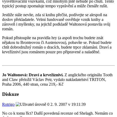
vysvětlovacími vsuvkami, což mnohým jistě nebude po chuti. Tento
typický postup zpomaluje tempo vyprávění a může čtenáře rušit.
Jestliže stále nevíte, zda si knihu přečíst, podívejte se alespoň na
doslov překladatele. Velmi fundovaně osvětluje vznik knihy a
zároveň i myšlenky, na jejichž podkladě Waltonová postavila svůj
román.
Pokud přistoupíte na pravidla hry (a aspoň trochu budete znát
nějakou tu Bronteovou či Austenovou), pobavíte se. Pokud budete
chtít dobrodružný román o dracích, budete trpce zklamáni. Draví a
krvežízniví jsou románem pouze pro připravené a naladěné.
Jo Waltonová: Draví a krvežízniví.
Z anglického originálu Tooth
and Claw přeložil Václav Petr, vydalo nakladatelství TRITON,
Praha 2006, 440 stran, cena 219,- Kč
Diskuze
Rotrigo
2. 9. 2007 v 19:11:39
No co k tomu říct? Další povedená recenze od Shelagh. Nemám co