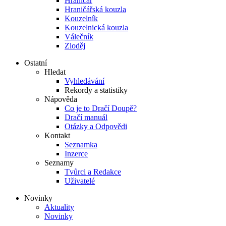
Hraničář
Hraničářská kouzla
Kouzelník
Kouzelnická kouzla
Válečník
Zloděj
Ostatní
Hledat
Vyhledávání
Rekordy a statistiky
Nápověda
Co je to Dračí Doupě?
Dračí manuál
Otázky a Odpovědi
Kontakt
Seznamka
Inzerce
Seznamy
Tvůrci a Redakce
Uživatelé
Novinky
Aktuality
Novinky