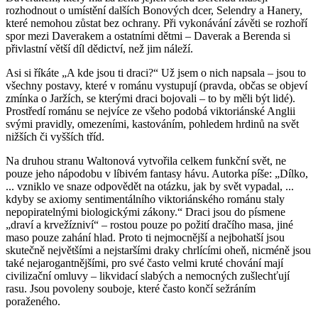
rozhodnout o umístění dalších Bonových dcer, Selendry a Hanery,
které nemohou zůstat bez ochrany. Při vykonávání závěti se rozhoří
spor mezi Daverakem a ostatními dětmi – Daverak a Berenda si
přivlastní větší díl dědictví, než jim náleží.
Asi si říkáte „A kde jsou ti draci?“ Už jsem o nich napsala – jsou to
všechny postavy, které v románu vystupují (pravda, občas se objeví
zmínka o Jaržích, se kterými draci bojovali – to by měli být lidé).
Prostředí románu se nejvíce ze všeho podobá viktoriánské Anglii
svými pravidly, omezeními, kastováním, pohledem hrdinů na svět
nižších či vyšších tříd.
Na druhou stranu Waltonová vytvořila celkem funkční svět, ne
pouze jeho nápodobu v líbivém fantasy hávu. Autorka píše: „Dílko,
... vzniklo ve snaze odpovědět na otázku, jak by svět vypadal, ...
kdyby se axiomy sentimentálního viktoriánského románu staly
nepopiratelnými biologickými zákony.“ Draci jsou do písmene
„draví a krvežízniví“ – rostou pouze po požití dračího masa, jiné
maso pouze zahání hlad. Proto ti nejmocnější a nejbohatší jsou
skutečně největšími a nejstaršími draky chrlícími oheň, nicméně jsou
také nejarogantnějšími, pro své často velmi kruté chování mají
civilizační omluvy – likvidací slabých a nemocných zušlechťují
rasu. Jsou povoleny souboje, které často končí sežráním
poraženého.