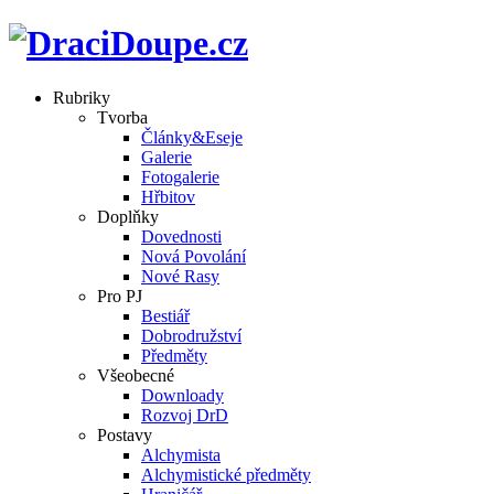
Rubriky
Tvorba
Články&Eseje
Galerie
Fotogalerie
Hřbitov
Doplňky
Dovednosti
Nová Povolání
Nové Rasy
Pro PJ
Bestiář
Dobrodružství
Předměty
Všeobecné
Downloady
Rozvoj DrD
Postavy
Alchymista
Alchymistické předměty