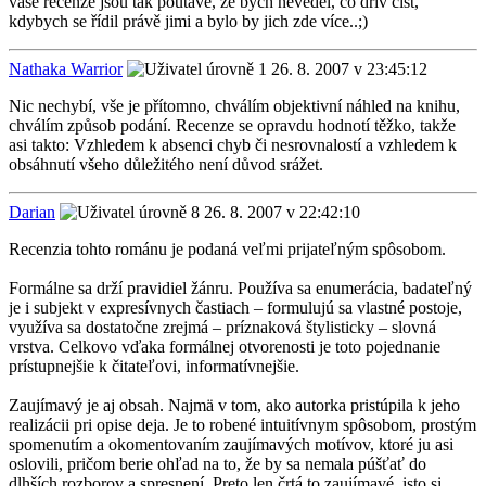
vaše recenze jsou tak poutavé, že bych nevěděl, co dřív číst,
kdybych se řídil právě jimi a bylo by jich zde více..;)
Nathaka Warrior
26. 8. 2007 v 23:45:12
Nic nechybí, vše je přítomno, chválím objektivní náhled na knihu,
chválím způsob podání. Recenze se opravdu hodnotí těžko, takže
asi takto: Vzhledem k absenci chyb či nesrovnalostí a vzhledem k
obsáhnutí všeho důležitého není důvod srážet.
Darian
26. 8. 2007 v 22:42:10
Recenzia tohto románu je podaná veľmi prijateľným spôsobom.
Formálne sa drží pravidiel žánru. Používa sa enumerácia, badateľný
je i subjekt v expresívnych častiach – formulujú sa vlastné postoje,
využíva sa dostatočne zrejmá – príznaková štylisticky – slovná
vrstva. Celkovo vďaka formálnej otvorenosti je toto pojednanie
prístupnejšie k čitateľovi, informatívnejšie.
Zaujímavý je aj obsah. Najmä v tom, ako autorka pristúpila k jeho
realizácii pri opise deja. Je to robené intuitívnym spôsobom, prostým
spomenutím a okomentovaním zaujímavých motívov, ktoré ju asi
oslovili, pričom berie ohľad na to, že by sa nemala púšťať do
dlhších rozborov a spresnení. Preto len črtá to zaujímavé, isto si