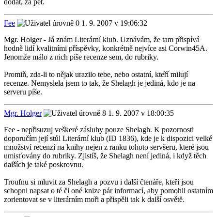
dodat, za pět.
Fee
1. 9. 2007 v 19:06:32
Mgr. Holger - Já znám Literární klub. Uznávám, že tam přispívá
hodně lidí kvalitními příspěvky, konkrétně nejvíce asi Corwin45A.
Jenomže málo z nich píše recenze sem, do rubriky.
Promiň, zda-li to nějak urazilo tebe, nebo ostatní, kteří milují
recenze. Nemyslela jsem to tak, že Shelagh je jediná, kdo je na
serveru píše.
Mgr. Holger
1. 9. 2007 v 18:00:35
Fee - nepřisuzuj veškeré zásluhy pouze Shelagh. K pozornosti
doporučím její stůl Literární klub (ID 1836), kde je k dispozici velké
množství recenzí na knihy nejen z ranku tohoto servšeru, které jsou
umisťovány do rubriky. Zjistíš, že Shelagh není jediná, i když těch
dalších je také poskrovnu.
Troufnu si mluvit za Shelagh a pozvu i další čtenáře, kteří jsou
schopni napsat o té či oné knize pár informací, aby pomohli ostatním
zorientovat se v literárním moři a přispěli tak k další osvětě.