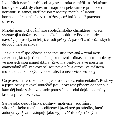
I v dalších rysech dračí podstaty se autorka zaměřila na řekněme
biologické základy chování – např. dospělé samice při blízkém
kontaktu se samci, kteří nejsou z rodiny, mění v důsledku
hormonálních změn barvu – růžoví, což indikuje připravenost ke
snůšce.
Mnohé normy chování jsou společenského charakteru – draci
vyznávají náboženství, mají několik bohů a v Prvoden, kdy
navštěvují kostely, nelétají, chodí pěšky. A pastoři z náboženských
důvodů nelétají nikdy.
Jinak je dračí společnost lehce industrializovaná – zemí vede
železnice, která je často brána jako novota přinášející jen problémy,
ve městech jsou manufaktury. Život na venkově a ve městě se
diametrálně liší, venkované jsou nevolníci a otroci, ve městech
mohou draci z nízkých vrstev nalézt o něco více svobody.
Co je ovšem třeba zdůraznit, je ono slůvko „sentimentální“. Postavy
a jejich osudy takové skutečně jsou, dokážete předem odhadnout,
kam děj bude spět – zlo bude potrestáno, hodní dojdou odměny a
láska a pravda zvítězí...
Stejně jako dějová linka, postavy, motivace, jsou žánru
viktoriánského románu podřízeny i jazykové prostředky, které
autorka využívá – vstupuje jako vypravěč do děje různými