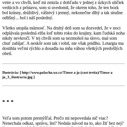
vetre a vo chvíli, keď mi zmizla z dohľadu v jednej z úzkych uličiek
vedúcich z prístavu, som si uvedomil, že okrem toho, že ten bozk
bol krásny, dráždivý, vášnivý i jemný, nekonečne dlhý a tak strašne
odlišný... bol i náš posledný.
Všetko utopila márnosť. Na druhý deň som sa dozvedel, že v noci
odplávala posledná elfia loď tohto roku do krajiny, kam ľudská noha
nikdy nevkročí. V tej chvíli som sa nezmohol na slovo, mal som
chuť zabíjať. A neskôr som tak i robil, nie však pridlho. Letargia ma
dostihla veľmi rýchlo a dosadla na mňa váhou všetkých predošlých
obetí.
Ilustrácia: [ http://www.palacha.wz.cz/Tinwe a ja (cast tretia)/Tinwe a
ja_3_ilustracia.jpg ]
* * *
Veľa som potom premýšľal. Prečo mi nepovedala nič viac?
Nenechala odkaz, správu, list? Nedala návod na to, ako žiť bez nej?