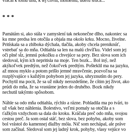
vracal k tomu dňu, k tej chvíli, momentu, úderu srdca...
* * *
Pamätám si, ako stála v zamyslení tak nekonečne dlho, nakoniec sa
ku mne predsa len otočila a objala ma okolo krku. Mocno, živelne.
Pritískala sa a zhlboka dýchala, tlačila, akoby chcela preniknúť,
vstrebať sa do mňa. Odtiahla sa len na malú chvíľku. Videl som jej
oči plné sĺz, jemnú pokožku a chvejúce sa pery. Bez slova som ich
sledoval, kým ich nepritisla na moje. Ten bozk... Bol iný, než
akýkoľvek predtým, než čokoľvek predtým. Pošteklil ma na jazyku,
až mnou myklo a potom prišlo jemné mravčenie, pozvoľna sa
rozplývajúce s každým pohybom jej jazyka, uhryznutím do pery.
Pochytil ma pocit, že sa už nikdy nerozdelíme, že cítim jej život, ako
prúdi do mňa, že sa vrastáme jeden do druhého. Bozk nikdy
nechutil takýmto spôsobom.
Náhle sa odo mňa odtiahla, rýchlo a rázne. Pohladila ma po tvári, to
už však bez náhlenia. Bolestivo, veľmi pomaly sa otočila a s
ťažkým vzdychom sa dala do kroku. Kráčala preč odo mňa, svojou
cestou preč. Ja som ostal stáť, bez slova, bez pohybu, akoby som
bol vrástol do kamennej dlažby móla. Nič som nechápal, ale práve
som začínal. Sledoval som jej ladný krok, pohyby, vlasy vejúce vo