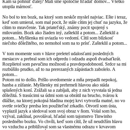
Kam sa pohnúť ďalej? Mali sme spoločne hľadať domov... Všetko
utopila márnosť.
No bol to ten bozk, na ktorý som neskôr myslel najviac. Ešte i teraz,
keď som umieral, som mal pocit, že stále cítim jej chuť na jazyku, že
cítim to mravčenie. Tak priateľský, známy pocit spojený s
milovaním. Bozk ako žiaden iný, zašteklil a potom... Zašteklil a
potom... Myšlienka mi uviazla vo vedomí. Cítil som blízkosť
niečoho dôležitého, no nemohol som na to prísť. Zašteklil a potom...
V tom momente som v hlave preletel udalosťami posledných
mesiacov a prebral som ich odpredu i odzadu aspoň dvadsaťkrát.
Rozplietol som pavučinu možností a pravdepodobností. Srdce sa mi
rozbúšilo prudko, až to na prerezaných zápästiach zabolelo. A
potom...
Potom mi to došlo. Prišlo uvedomenie a mňa prepadli nepokoj,
hanba a zúfanie. Myšlienky mi prehrmeli hlavou ako stáda
splašených koní. Zrážali sa a zabíjali, aby z nich vyvstala tá jedna
dôležitá. S trasúcimi sa údmi som sa obrátil na brucho, tvárou k
dlážke, na ktorej pokojná hladina mojej krvi vytvorila matné, no vo
svetle sviečky predsa len použiteľné zrkadlo. Otvoril som ústa,
vyplazil jazyk a sledoval som svoj obraz v ňom. Volal som ho,
vzýval, zaklínal, povolával, hľadal som tajomstvo Tinwinho
posledného bozku. Vo chvíli, keď som cítil, že už neudržím hlavu
vo vzduchu a približoval som sa vlastnému odrazu v krvavom