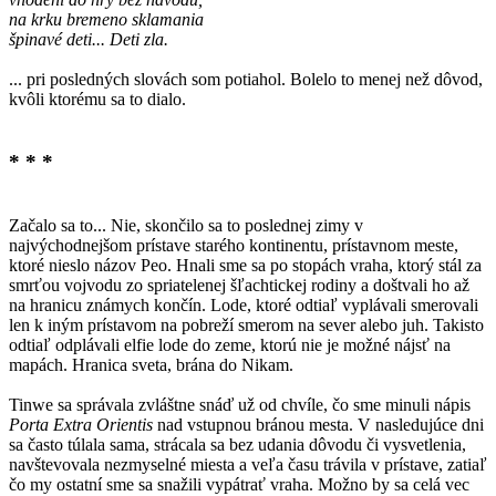
na krku bremeno sklamania
špinavé deti... Deti zla.
... pri posledných slovách som potiahol. Bolelo to menej než dôvod,
kvôli ktorému sa to dialo.
* * *
Začalo sa to... Nie, skončilo sa to poslednej zimy v
najvýchodnejšom prístave starého kontinentu, prístavnom meste,
ktoré nieslo názov Peo. Hnali sme sa po stopách vraha, ktorý stál za
smrťou vojvodu zo spriatelenej šľachtickej rodiny a doštvali ho až
na hranicu známych končín. Lode, ktoré odtiaľ vyplávali smerovali
len k iným prístavom na pobreží smerom na sever alebo juh. Takisto
odtiaľ odplávali elfie lode do zeme, ktorú nie je možné nájsť na
mapách. Hranica sveta, brána do Nikam.
Tinwe sa správala zvláštne snáď už od chvíle, čo sme minuli nápis
Porta Extra Orientis
nad vstupnou bránou mesta. V nasledujúce dni
sa často túlala sama, strácala sa bez udania dôvodu či vysvetlenia,
navštevovala nezmyselné miesta a veľa času trávila v prístave, zatiaľ
čo my ostatní sme sa snažili vypátrať vraha. Možno by sa celá vec