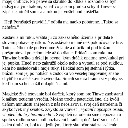
mojej chrbtice. Pri panve sa skrútilo do klbka a rozhodlo sa byť
radšej malým drakom, zatiaľ čo ja som prudko schytil Tinwe za
zápästie, otočil som sa a rukou jej vošiel pod košieľku.
„Hej! Porušuješ pravidlá,“ odbila ma naoko pobúrene. „Takto sa
nehrám.“
Zastavila mi ruku, vrátila ju zo zakázaného územia a pridala k
slovám pobavený úškrn. Nezostávalo mi iné než pokračovať v hre.
Tuto stačilo malé podvedomé želanie a dráčik mi pod kožou
prešprintoval po celom tele až do dlane. Pritlačil som ruku na
Tinwine bruško a držal ju pevne, kým dráčik opatrne nevykukol pri
jej pupku. Hneď nato zakrúžil okolo neho a vytratil sa pod sukňou,
kam ho nasledovali i moje ruky. Hladkal som jej stehná i lýtka,
brázdil som jej po nohách a zadočku vo veselej fingovanej snahe
chytiť to malé šikovné zvieratko. Smiali sme sa bránili si v pohybe,
keď som sa ho snažil dolapiť ústami.
Magické živé tetovanie bol darček, ktorý som pre Tinwe zaobstaral
k nášmu tretiemu výročiu. Možno trochu patetické, iste, ale kvôli
tieňom minulosti ani jeden z nás neoslavoval svoj deň narodenia či
akýkoľvek iný sviatok. Zvyklo sa vravieť
„vydaní napospas osudu,
vhodení do hry bez návodu“
. Svoj deň narodenia sme nepoznali a
spolu s rodinou sme boli pozbavení i tradícií; deň, keď sme našli
jeden druhého, bol teda jediným, ktorý skutočne stál za svätenie.