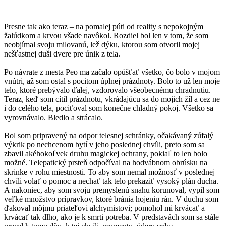
Presne tak ako teraz – na pomalej púti od reality s nepokojným
žalúdkom a krvou všade navôkol. Rozdiel bol len v tom, že som
neobjímal svoju milovanú, lež dýku, ktorou som otvoril mojej
nešťastnej duši dvere pre únik z tela.
Po návrate z mesta Peo ma začalo opúšťať všetko, čo bolo v mojom
vnútri, až som ostal s pocitom úplnej prázdnoty. Bolo to už len moje
telo, ktoré prebývalo ďalej, vzdorovalo všeobecnému chradnutiu.
Teraz, keď som cítil prázdnotu, vkrádajúcu sa do mojich žíl a cez ne
i do celého tela, pociťoval som konečne chladný pokoj. Všetko sa
vyrovnávalo. Bledlo a strácalo.
Bol som pripravený na odpor telesnej schránky, očakávaný zúfalý
výkrik po nechcenom bytí v jeho poslednej chvíli, preto som sa
zbavil akéhokoľvek druhu magickej ochrany, pokiaľ to len bolo
možné. Telepatický prsteň odpočíval na hodvábnom obrúsku na
skrinke v rohu miestnosti. To aby som nemal možnosť v poslednej
chvíli volať o pomoc a nechať tak telo prekaziť vysoký plán ducha.
A nakoniec, aby som svoju premyslenú snahu korunoval, vypil som
veľké množstvo prípravkov, ktoré bránia hojeniu rán. V duchu som
ďakoval môjmu priateľovi alchymistovi; pomohol mi krvácať a
krvácať tak dlho, ako je k smrti potreba. V predstavách som sa stále