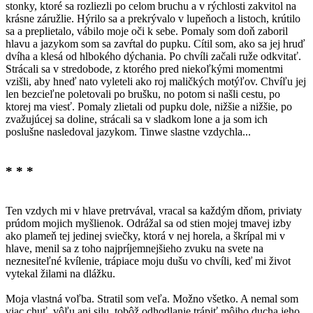
stonky, ktoré sa rozliezli po celom bruchu a v rýchlosti zakvitol na
krásne záružlie. Hýrilo sa a prekrývalo v lupeňoch a listoch, krútilo
sa a preplietalo, vábilo moje oči k sebe. Pomaly som doň zaboril
hlavu a jazykom som sa zavŕtal do pupku. Cítil som, ako sa jej hruď
dvíha a klesá od hlbokého dýchania. Po chvíli začali ruže odkvitať.
Strácali sa v stredobode, z ktorého pred niekoľkými momentmi
vzišli, aby hneď nato vyleteli ako roj maličkých motýľov. Chvíľu jej
len bezcieľne poletovali po brušku, no potom si našli cestu, po
ktorej ma viesť. Pomaly zlietali od pupku dole, nižšie a nižšie, po
zvažujúcej sa doline, strácali sa v sladkom lone a ja som ich
poslušne nasledoval jazykom. Tinwe slastne vzdychla...
* * *
Ten vzdych mi v hlave pretrvával, vracal sa každým dňom, priviaty
prúdom mojich myšlienok. Odrážal sa od stien mojej tmavej izby
ako plameň tej jedinej sviečky, ktorá v nej horela, a škrípal mi v
hlave, menil sa z toho najpríjemnejšieho zvuku na svete na
neznesiteľné kvílenie, trápiace moju dušu vo chvíli, keď mi život
vytekal žilami na dlážku.
Moja vlastná voľba. Stratil som veľa. Možno všetko. A nemal som
viac chuť, vôľu ani silu, tobôž odhodlanie trápiť môjho ducha jeho