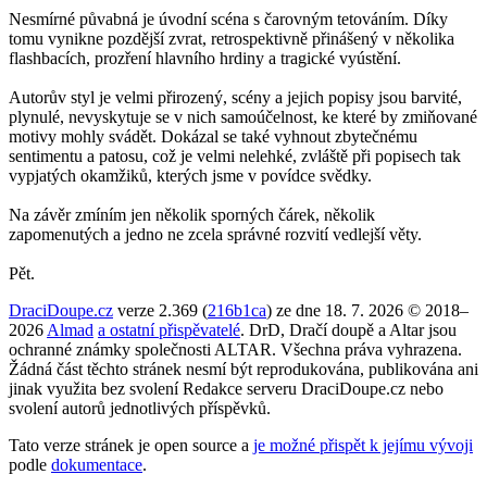
Nesmírné půvabná je úvodní scéna s čarovným tetováním. Díky
tomu vynikne pozdější zvrat, retrospektivně přinášený v několika
flashbacích, prozření hlavního hrdiny a tragické vyústění.
Autorův styl je velmi přirozený, scény a jejich popisy jsou barvité,
plynulé, nevyskytuje se v nich samoúčelnost, ke které by zmiňované
motivy mohly svádět. Dokázal se také vyhnout zbytečnému
sentimentu a patosu, což je velmi nelehké, zvláště při popisech tak
vypjatých okamžiků, kterých jsme v povídce svědky.
Na závěr zmíním jen několik sporných čárek, několik
zapomenutých a jedno ne zcela správné rozvití vedlejší věty.
Pět.
DraciDoupe.cz
verze 2.369 (
216b1ca
) ze dne 18. 7. 2026 © 2018–
2026
Almad
a ostatní přispěvatelé
. DrD, Dračí doupě a Altar jsou
ochranné známky společnosti ALTAR. Všechna práva vyhrazena.
Žádná část těchto stránek nesmí být reprodukována, publikována ani
jinak využita bez svolení Redakce serveru DraciDoupe.cz nebo
svolení autorů jednotlivých příspěvků.
Tato verze stránek je open source a
je možné přispět k jejímu vývoji
podle
dokumentace
.