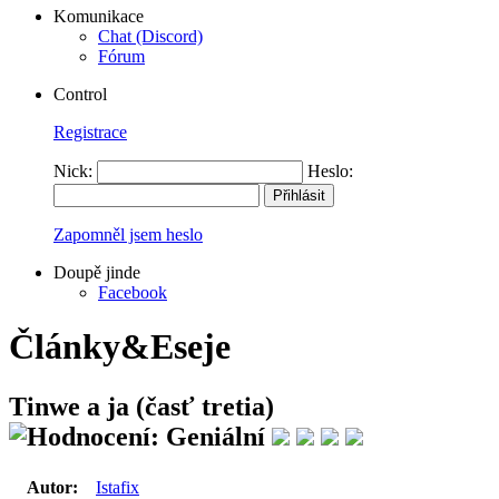
Komunikace
Chat (Discord)
Fórum
Control
Registrace
Nick:
Heslo:
Zapomněl jsem heslo
Doupě jinde
Facebook
Články&Eseje
Tinwe a ja (časť tretia)
Autor:
Istafix