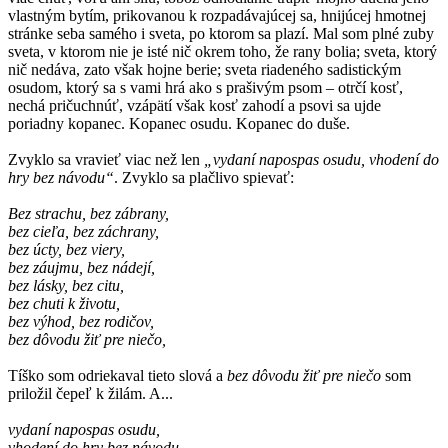
vlastným bytím, prikovanou k rozpadávajúcej sa, hnijúcej hmotnej
stránke seba samého i sveta, po ktorom sa plazí. Mal som plné zuby
sveta, v ktorom nie je isté nič okrem toho, že rany bolia; sveta, ktorý
nič nedáva, zato však hojne berie; sveta riadeného sadistickým
osudom, ktorý sa s vami hrá ako s prašivým psom – otrčí kosť,
nechá pričuchnúť, vzápätí však kosť zahodí a psovi sa ujde
poriadny kopanec. Kopanec osudu. Kopanec do duše.
Zvyklo sa vravieť viac než len
„vydaní napospas osudu, vhodení do
hry bez návodu“
. Zvyklo sa plačlivo spievať:
Bez strachu, bez zábrany,
bez cieľa, bez záchrany,
bez úcty, bez viery,
bez záujmu, bez nádejí,
bez lásky, bez citu,
bez chuti k životu,
bez výhod, bez rodičov,
bez dôvodu žiť pre niečo,
Tíško som odriekaval tieto slová a
bez dôvodu žiť pre niečo
som
priložil čepeľ k žilám. A...
vydaní napospas osudu,
vhodení do hry bez návodu,