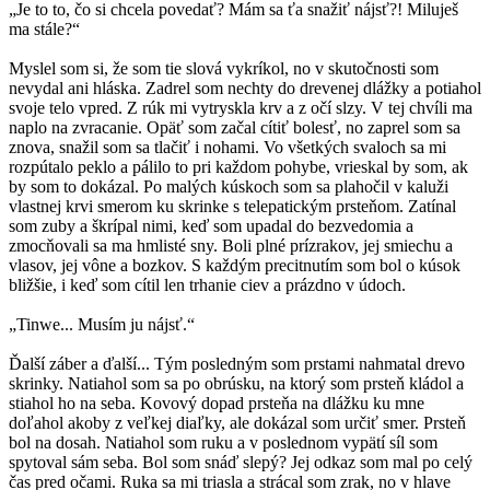
„Je to to, čo si chcela povedať? Mám sa ťa snažiť nájsť?! Miluješ
ma stále?“
Myslel som si, že som tie slová vykríkol, no v skutočnosti som
nevydal ani hláska. Zadrel som nechty do drevenej dlážky a potiahol
svoje telo vpred. Z rúk mi vytryskla krv a z očí slzy. V tej chvíli ma
naplo na zvracanie. Opäť som začal cítiť bolesť, no zaprel som sa
znova, snažil som sa tlačiť i nohami. Vo všetkých svaloch sa mi
rozpútalo peklo a pálilo to pri každom pohybe, vrieskal by som, ak
by som to dokázal. Po malých kúskoch som sa plahočil v kaluži
vlastnej krvi smerom ku skrinke s telepatickým prsteňom. Zatínal
som zuby a škrípal nimi, keď som upadal do bezvedomia a
zmocňovali sa ma hmlisté sny. Boli plné prízrakov, jej smiechu a
vlasov, jej vône a bozkov. S každým precitnutím som bol o kúsok
bližšie, i keď som cítil len trhanie ciev a prázdno v údoch.
„Tinwe... Musím ju nájsť.“
Ďalší záber a ďalší... Tým posledným som prstami nahmatal drevo
skrinky. Natiahol som sa po obrúsku, na ktorý som prsteň kládol a
stiahol ho na seba. Kovový dopad prsteňa na dlážku ku mne
doľahol akoby z veľkej diaľky, ale dokázal som určiť smer. Prsteň
bol na dosah. Natiahol som ruku a v poslednom vypätí síl som
spytoval sám seba. Bol som snáď slepý? Jej odkaz som mal po celý
čas pred očami. Ruka sa mi triasla a strácal som zrak, no v hlave