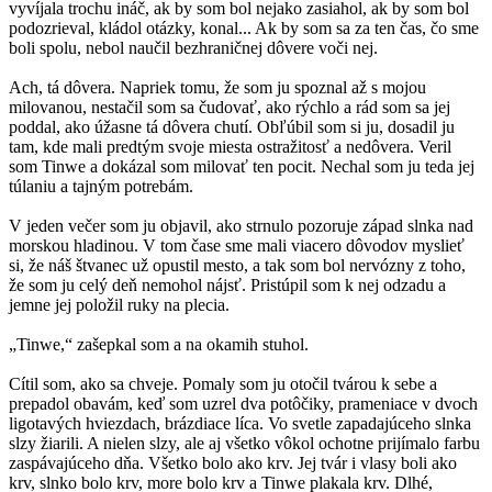
vyvíjala trochu ináč, ak by som bol nejako zasiahol, ak by som bol
podozrieval, kládol otázky, konal... Ak by som sa za ten čas, čo sme
boli spolu, nebol naučil bezhraničnej dôvere voči nej.
Ach, tá dôvera. Napriek tomu, že som ju spoznal až s mojou
milovanou, nestačil som sa čudovať, ako rýchlo a rád som sa jej
poddal, ako úžasne tá dôvera chutí. Obľúbil som si ju, dosadil ju
tam, kde mali predtým svoje miesta ostražitosť a nedôvera. Veril
som Tinwe a dokázal som milovať ten pocit. Nechal som ju teda jej
túlaniu a tajným potrebám.
V jeden večer som ju objavil, ako strnulo pozoruje západ slnka nad
morskou hladinou. V tom čase sme mali viacero dôvodov myslieť
si, že náš štvanec už opustil mesto, a tak som bol nervózny z toho,
že som ju celý deň nemohol nájsť. Pristúpil som k nej odzadu a
jemne jej položil ruky na plecia.
„Tinwe,“ zašepkal som a na okamih stuhol.
Cítil som, ako sa chveje. Pomaly som ju otočil tvárou k sebe a
prepadol obavám, keď som uzrel dva potôčiky, prameniace v dvoch
ligotavých hviezdach, brázdiace líca. Vo svetle zapadajúceho slnka
slzy žiarili. A nielen slzy, ale aj všetko vôkol ochotne prijímalo farbu
zaspávajúceho dňa. Všetko bolo ako krv. Jej tvár i vlasy boli ako
krv, slnko bolo krv, more bolo krv a Tinwe plakala krv. Dlhé,