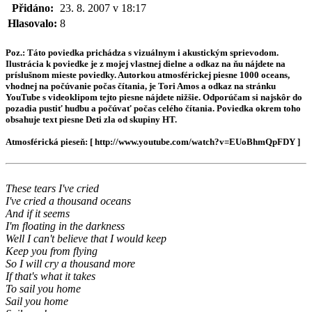
Přidáno:
23. 8. 2007 v 18:17
Hlasovalo:
8
Poz.: Táto poviedka prichádza s vizuálnym i akustickým sprievodom.
Ilustrácia k poviedke je z mojej vlastnej dielne a odkaz na ňu nájdete na
príslušnom mieste poviedky. Autorkou atmosférickej piesne 1000 oceans,
vhodnej na počúvanie počas čítania, je Tori Amos a odkaz na stránku
YouTube s videoklipom tejto piesne nájdete nižšie. Odporúčam si najskôr do
pozadia pustiť hudbu a počúvať počas celého čítania. Poviedka okrem toho
obsahuje text piesne Deti zla od skupiny HT.
Atmosférická pieseň: [ http://www.youtube.com/watch?v=EUoBhmQpFDY ]
These tears I've cried
I've cried a thousand oceans
And if it seems
I'm floating in the darkness
Well I can't believe that I would keep
Keep you from flying
So I will cry a thousand more
If that's what it takes
To sail you home
Sail you home