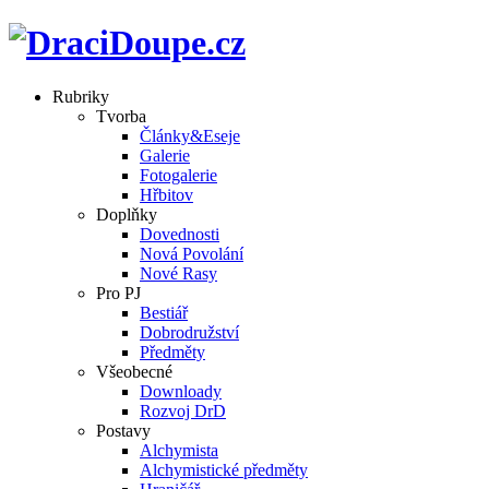
Rubriky
Tvorba
Články&Eseje
Galerie
Fotogalerie
Hřbitov
Doplňky
Dovednosti
Nová Povolání
Nové Rasy
Pro PJ
Bestiář
Dobrodružství
Předměty
Všeobecné
Downloady
Rozvoj DrD
Postavy
Alchymista
Alchymistické předměty