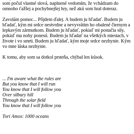
som počul vlastné slová, naplnené vedomím, že vchádzam do
omnoho ťažšej a pochybnejšej hry, než akú som hral doteraz.
Zavolám pomoc... Pôjdem ďalej. A budem ju hľadať. Budem ju
hľadať, kým mi srdce nestvrdne a nevyvrátim ho obalené čiernym a
lepkavým zármutkom. Budem ju hľadať, pokiaľ mi postačia sily,
pokiaľ ma nohy ponesú. Budem ju hľadať na všetkých miestach, v
živote i vo smrti. Budem ju hľadať, kým moje srdce nezhynie. Kým
vo mne láska nezhynie.
K tomu, aby som sa dotkol prsteňa, chýbal len kúsok.
... I'm aware what the rules are
But you know that I will run
You know that I will follow you
Over silbury hill
Through the solar field
You know that I will follow you
Tori Amos: 1000 oceans