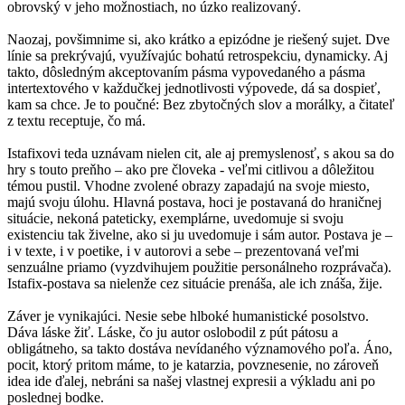
obrovský v jeho možnostiach, no úzko realizovaný.
Naozaj, povšimnime si, ako krátko a epizódne je riešený sujet. Dve
línie sa prekrývajú, využívajúc bohatú retrospekciu, dynamicky. Aj
takto, dôsledným akceptovaním pásma vypovedaného a pásma
intertextového v každučkej jednotlivosti výpovede, dá sa dospieť,
kam sa chce. Je to poučné: Bez zbytočných slov a morálky, a čitateľ
z textu receptuje, čo má.
Istafixovi teda uznávam nielen cit, ale aj premyslenosť, s akou sa do
hry s touto preňho – ako pre človeka - veľmi citlivou a dôležitou
témou pustil. Vhodne zvolené obrazy zapadajú na svoje miesto,
majú svoju úlohu. Hlavná postava, hoci je postavaná do hraničnej
situácie, nekoná pateticky, exemplárne, uvedomuje si svoju
existenciu tak živelne, ako si ju uvedomuje i sám autor. Postava je –
i v texte, i v poetike, i v autorovi a sebe – prezentovaná veľmi
senzuálne priamo (vyzdvihujem použitie personálneho rozprávača).
Istafix-postava sa nielenže cez situácie prenáša, ale ich znáša, žije.
Záver je vynikajúci. Nesie sebe hlboké humanistické posolstvo.
Dáva láske žiť. Láske, čo ju autor oslobodil z pút pátosu a
obligátneho, sa takto dostáva nevídaného významového poľa. Áno,
pocit, ktorý pritom máme, to je katarzia, povznesenie, no zároveň
idea ide ďalej, nebráni sa našej vlastnej expresii a výkladu ani po
poslednej bodke.