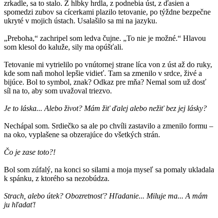
zrkadle, sa to stalo. Z hĺbky hrdla, z podnebia úst, z ďasien a
spomedzi zubov sa cícerkami plazilo tetovanie, po týždne bezpečne
ukryté v mojich ústach. Usalašilo sa mi na jazyku.
„Preboha,“ zachripel som ledva čujne. „To nie je možné.“ Hlavou
som klesol do kaluže, sily ma opúšťali.
Tetovanie mi vytrielilo po vnútornej strane líca von z úst až do ruky,
kde som naň mohol lepšie vidieť. Tam sa zmenilo v srdce, živé a
bijúce. Bol to symbol, znak? Odkaz pre mňa? Nemal som už dosť
síl na to, aby som uvažoval triezvo.
Je to láska... Alebo život? Mám žiť ďalej alebo nežiť bez jej lásky?
Nechápal som. Srdiečko sa ale po chvíli zastavilo a zmenilo formu –
na oko, vyplašene sa obzerajúce do všetkých strán.
Čo je zase toto?!
Bol som zúfalý, na konci so silami a moja myseľ sa pomaly ukladala
k spánku, z ktorého sa nezobúdza.
Strach, alebo útek? Obozretnosť? Hľadanie... Miluje ma... A mám
ju hľadať!