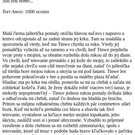
Sail you home...
Tori Amos: 1000 oceans
Malá čierna jašterička pomaly otočila hlavou naľavo i napravo a
lenivo odcupotala až na zadnú stranu jej krku. Tam sa usalašila a
spozornela až vtedy, keď ma Tinwe chytila za ruku. Vtedy jej
pomaličky vyliezla až na rameno a vo chvíli, keď Tinwe preplietla
svoje prsty s mojimi, sa obratne rozbehla dolu rukou až do jej dlane.
Vo chvíli, keď tetovanie presiaklo z jej kože do mojej, to zašteklilo a
ešte nejakú chvíľu som cítil mravčenie na dlani, zatiaľ čo jašterička
už trielila hore mojou rukou a ukryla sa mi pod šatami. Tinwe len
pobavene pokračovala v hre a pustila sa malého plaza hľadať.
Hladiac ma po krku ma obišla, postavila sa mi za chrbát a začala mi
zobliekať košeľu. Fakt, že ženy dokážu robiť viacero vecí naraz, je
niekedy nepopierateľný – Tinwe jednou rukou pomaly dvíhala látku
a odhaľovala mi chrbát, zatiaľ čo druhou ma hladila po bruchu.
Pritom sa môjmu odhalenému chrbtu každých pár centimetrov ušiel
bozk. Keď mi košeľu pretiahla cez hlavu a zbavila tak živé
tetovanie, vystrašene sa krčiace medzi mojimi lopatkami, jeho
úkrytu, zaslúžil som si i jemné uhryznutie. Vzbudilo to príjemné
vzrušenie a dolu chrbtom sa mi rozbehli zimomriavky, spolu s
tetovaním, ktoré už teraz v podobe hada hravo kľučkovalo v jarčeku