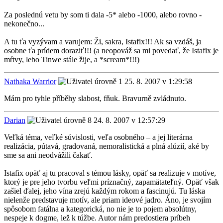
Za poslednú vetu by som ti dala -5* alebo -1000, alebo rovno -
nekonečno...
A tu ťa vyzývam a varujem: Ži, sakra, Istafix!!! Ak sa vzdáš, ja
osobne ťa prídem doraziť!!! (a neopováž sa mi povedať, že Istafix je
mŕtvy, lebo Tinwe stále žije, a *scream*!!!)
Nathaka Warrior
25. 8. 2007 v 1:29:58
Mám pro tyhle příběhy slabost, fňuk. Bravurně zvládnuto.
Darian
24. 8. 2007 v 12:57:29
Veľká téma, veľké súvislosti, veľa osobného – a jej literárna
realizácia, pútavá, gradovaná, nemoralistická a plná alúzií, aké by
sme sa ani neodvážili čakať.
Istafix opäť aj tu pracoval s témou lásky, opäť sa realizuje v motíve,
ktorý je pre jeho tvorbu veľmi príznačný, zapamätateľný. Opäť však
zašiel ďalej, jeho vína zrejú každým rokom a fascinujú. Tu láska
nielenže predstavuje motív, ale priam ideové jadro. Áno, je svojím
spôsobom fatálna a kategorická, no nie je to pojem absolútny,
nespeje k dogme, lež k túžbe. Autor nám predostiera príbeh