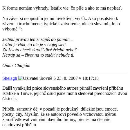
K forme nemám výhrady. Istafix vie, čo píše a ako to má napísať.
Na záver si neopustím jednu invektívu, veršík. Ako posolstvo k
záveru a trochu menej typické uzatvorenie, nielen slovami „Je to
výborné.“:
Jedinú pravdu len si zapíš do pamäti –
túžba je vták, čo nie je v tvojej sieti.
Za života chceš skrotiť divé žriebä neba?
Netráp sa – život na to stačiť nebude ti.
Omar Chajjám
Shelagh
23. 8. 2007 v 18:17:18
Další vynikající práce slovenského autora.přináší završení příběhu
Istafixe a Tinwe, jejichž osud jsme mohli sledovat předchozích dvou
částech.
Příběh, samotný děj v pozadí je podružný, důležité jsou emoce,
pocity, city. Myslím, že se autorovi povedlo vrchovatou měrou
zprostředkovat vnímání hlavního hrdiny, přenést na čtenáře
osudovost příběhu.