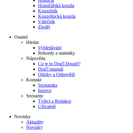
Hraničář
Hraničářská kouzla
Kouzelník
Kouzelnická kouzla
Válečník
Zloděj
Ostatní
Hledat
Vyhledávání
Rekordy a statistiky
Nápověda
Co je to Dračí Doupě?
Dračí manuál
Otázky a Odpovědi
Kontakt
Seznamka
Inzerce
Seznamy
Tvůrci a Redakce
Uživatelé
Novinky
Aktuality
Novinky