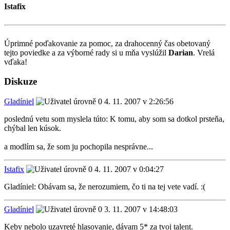
Istafix
Úprimné poďakovanie za pomoc, za drahocenný čas obetovaný
tejto poviedke a za výborné rady si u mňa vyslúžil
Darian
. Vrelá
vďaka!
Diskuze
Gladíniel
4. 11. 2007 v 2:26:56
poslednú vetu som myslela túto: K tomu, aby som sa dotkol prsteňa,
chýbal len kúsok.
a modlím sa, že som ju pochopila nesprávne...
Istafix
4. 11. 2007 v 0:04:27
Gladíniel: Obávam sa, že nerozumiem, čo ti na tej vete vadí. :(
Gladíniel
3. 11. 2007 v 14:48:03
Keby nebolo uzavreté hlasovanie, dávam 5* za tvoj talent.