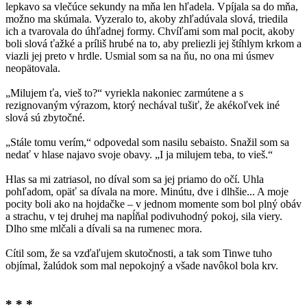
lepkavo sa vlečúce sekundy na mňa len hľadela. Vpíjala sa do mňa,
možno ma skúmala. Vyzeralo to, akoby zhľadúvala slová, triedila
ich a tvarovala do úhľadnej formy. Chvíľami som mal pocit, akoby
boli slová ťažké a príliš hrubé na to, aby preliezli jej štíhlym krkom a
viazli jej preto v hrdle. Usmial som sa na ňu, no ona mi úsmev
neopätovala.
„Milujem ťa, vieš to?“ vyriekla nakoniec zarmútene a s
rezignovaným výrazom, ktorý nechával tušiť, že akékoľvek iné
slová sú zbytočné.
„Stále tomu verím,“ odpovedal som nasilu sebaisto. Snažil som sa
nedať v hlase najavo svoje obavy. „I ja milujem teba, to vieš.“
Hlas sa mi zatriasol, no díval som sa jej priamo do očí. Uhla
pohľadom, opäť sa dívala na more. Minútu, dve i dlhšie... A moje
pocity boli ako na hojdačke – v jednom momente som bol plný obáv
a strachu, v tej druhej ma napĺňal podivuhodný pokoj, sila viery.
Dlho sme mlčali a dívali sa na rumenec mora.
Cítil som, že sa vzďaľujem skutočnosti, a tak som Tinwe tuho
objímal, žalúdok som mal nepokojný a všade navôkol bola krv.
* * *