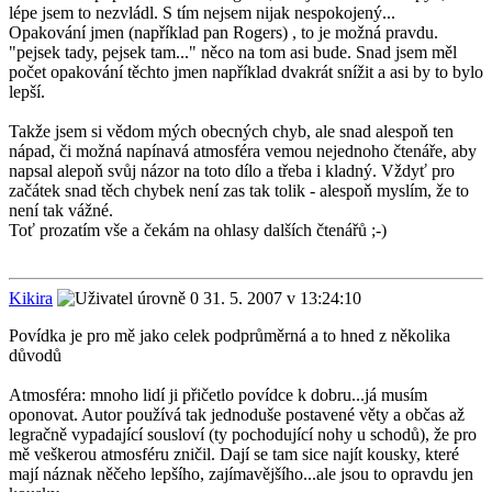
lépe jsem to nezvládl. S tím nejsem nijak nespokojený...
Opakování jmen (například pan Rogers) , to je možná pravdu.
"pejsek tady, pejsek tam..." něco na tom asi bude. Snad jsem měl
počet opakování těchto jmen například dvakrát snížit a asi by to bylo
lepší.
Takže jsem si vědom mých obecných chyb, ale snad alespoň ten
nápad, či možná napínavá atmosféra vemou nejednoho čtenáře, aby
napsal alepoň svůj názor na toto dílo a třeba i kladný. Vždyť pro
začátek snad těch chybek není zas tak tolik - alespoň myslím, že to
není tak vážné.
Toť prozatím vše a čekám na ohlasy dalších čtenářů ;-)
Kikira
31. 5. 2007 v 13:24:10
Povídka je pro mě jako celek podprůměrná a to hned z několika
důvodů
Atmosféra: mnoho lidí ji přičetlo povídce k dobru...já musím
oponovat. Autor používá tak jednoduše postavené věty a občas až
legračně vypadající sousloví (ty pochodující nohy u schodů), že pro
mě veškerou atmosféru zničil. Dají se tam sice najít kousky, které
mají náznak něčeho lepšího, zajímavějšího...ale jsou to opravdu jen