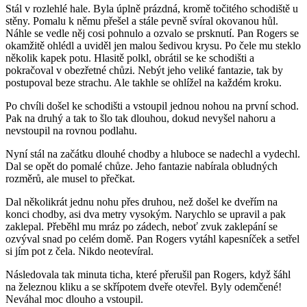
Stál v rozlehlé hale. Byla úplně prázdná, kromě točitého schodiště u
stěny. Pomalu k němu přešel a stále pevně svíral okovanou hůl.
Náhle se vedle něj cosi pohnulo a ozvalo se prsknutí. Pan Rogers se
okamžitě ohlédl a uviděl jen malou šedivou krysu. Po čele mu steklo
několik kapek potu. Hlasitě polkl, obrátil se ke schodišti a
pokračoval v obezřetné chůzi. Nebýt jeho veliké fantazie, tak by
postupoval beze strachu. Ale takhle se ohlížel na každém kroku.
Po chvíli došel ke schodišti a vstoupil jednou nohou na první schod.
Pak na druhý a tak to šlo tak dlouhou, dokud nevyšel nahoru a
nevstoupil na rovnou podlahu.
Nyní stál na začátku dlouhé chodby a hluboce se nadechl a vydechl.
Dal se opět do pomalé chůze. Jeho fantazie nabírala obludných
rozměrů, ale musel to přečkat.
Dal několikrát jednu nohu přes druhou, než došel ke dveřím na
konci chodby, asi dva metry vysokým. Narychlo se upravil a pak
zaklepal. Přeběhl mu mráz po zádech, neboť zvuk zaklepání se
ozvýval snad po celém domě. Pan Rogers vytáhl kapesníček a setřel
si jím pot z čela. Nikdo neotevíral.
Následovala tak minuta ticha, které přerušil pan Rogers, když šáhl
na železnou kliku a se skřípotem dveře otevřel. Byly odemčené!
Neváhal moc dlouho a vstoupil.