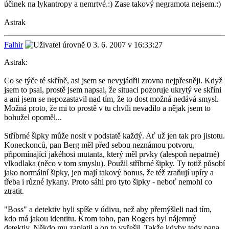
účinek na lykantropy a nemrtvé.:) Zase takový negramota nejsem.:)
Astrak
Falhir
3. 6. 2007 v 16:33:27
Astrak:
Co se týče té skříně, asi jsem se nevyjádřil zrovna nejpřesněji. Když
jsem to psal, prostě jsem napsal, že situaci pozoruje ukrytý ve skříni
a ani jsem se nepozastavil nad tím, že to dost možná nedává smysl.
Možná proto, že mi to prostě v tu chvíli nevadilo a nějak jsem to
bohužel opoměl...
Stříbrné šipky může nosit v podstatě každý. Ať už jen tak pro jistotu.
Koneckonců, pan Berg měl před sebou neznámou potvoru,
připomínající jakéhosi mutanta, který měl prvky (alespoň nepatrné)
vlkodlaka (něco v tom smyslu). Použil stříbrné šipky. Ty totiž působí
jako normální šipky, jen mají takový bonus, že též zraňují upíry a
třeba i různé lykany. Proto sáhl pro tyto šipky - neboť nemohl co
ztratit.
"Boss" a detektiv byli spíše v údivu, než aby přemýšleli nad tím,
kdo má jakou identitu. Krom toho, pan Rogers byl nájemný
detektiv. Někdo mu zaplatil a on to vyřešil. Takže kdyby tedy pana