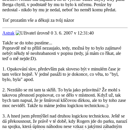
Berga chytil, v podtstatě by mu to bylo k ničemu. Peníze by
nedostal - nikdo by mu je nedal, neboť ho neměl komu předat.
Toť prozatím vše a děkuji za tvůj názor
Astrak
3. 6. 2007 v 12:31:40
Takže se do toho pustíme...
Popravdě mě to příliš nezaujalo, tedy, možná by to bylo zajímavé
nebýt někdy té neohrabanosti v popisu (tedy, já mám co říkat, ale
teď o mě nejde:D).
1. Opakování slov, především pak sloveso být v minulém čase je
tam velice hojně. V jedné pasáži to je dokonce, co věta, to "byl,
bylo, byla" apod.
2. Nezdálo se mi tam ta skříň. To byla jako průsvitná? Že mohl s
takovou přesností popisovat, co se dělo v místnosti. Když už, tak
bych tam napsal, že je šmíroval klíčovou dírkou, ale to by toho zase
moc neviděl. Takže tu máme jednu logickou technickou.;)
3. A hned jsem přemýšlel nad druhou logickou technickou. Ještě se
dá překousnout, že právě v té době, kdy Rogers jde do parku, narazí
na spojku, která úplnou náhodou nese vzkaz s jakýmsi záhadným