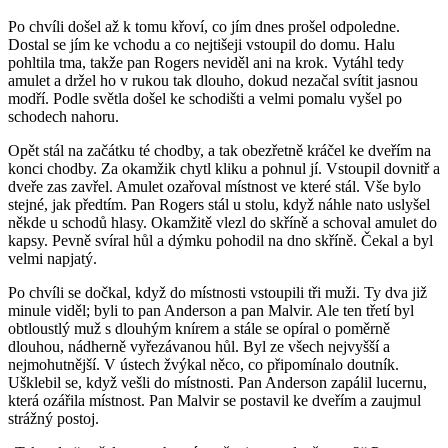
Po chvíli došel až k tomu křoví, co jím dnes prošel odpoledne.
Dostal se jím ke vchodu a co nejtišeji vstoupil do domu. Halu
pohltila tma, takže pan Rogers neviděl ani na krok. Vytáhl tedy
amulet a držel ho v rukou tak dlouho, dokud nezačal svítit jasnou
modří. Podle světla došel ke schodišti a velmi pomalu vyšel po
schodech nahoru.
Opět stál na začátku té chodby, a tak obezřetně kráčel ke dveřím na
konci chodby. Za okamžik chytl kliku a pohnul jí. Vstoupil dovnitř a
dveře zas zavřel. Amulet ozařoval místnost ve které stál. Vše bylo
stejné, jak předtím. Pan Rogers stál u stolu, když náhle nato uslyšel
někde u schodů hlasy. Okamžitě vlezl do skříně a schoval amulet do
kapsy. Pevně svíral hůl a dýmku pohodil na dno skříně. Čekal a byl
velmi napjatý.
Po chvíli se dočkal, když do místnosti vstoupili tři muži. Ty dva již
minule viděl; byli to pan Anderson a pan Malvir. Ale ten třetí byl
obtloustlý muž s dlouhým knírem a stále se opíral o poměrně
dlouhou, nádherně vyřezávanou hůl. Byl ze všech nejvyšší a
nejmohutnější. V ústech žvýkal něco, co připomínalo doutník.
Ušklebil se, když vešli do místnosti. Pan Anderson zapálil lucernu,
která ozářila místnost. Pan Malvir se postavil ke dveřím a zaujmul
strážný postoj.