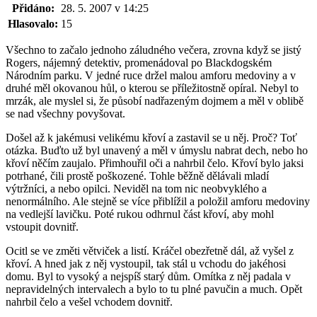
Přidáno:
28. 5. 2007 v 14:25
Hlasovalo:
15
Všechno to začalo jednoho záludného večera, zrovna když se jistý
Rogers, nájemný detektiv, promenádoval po Blackdogském
Národním parku. V jedné ruce držel malou amforu medoviny a v
druhé měl okovanou hůl, o kterou se příležitostně opíral. Nebyl to
mrzák, ale myslel si, že působí nadřazeným dojmem a měl v oblibě
se nad všechny povyšovat.
Došel až k jakémusi velikému křoví a zastavil se u něj. Proč? Toť
otázka. Buďto už byl unavený a měl v úmyslu nabrat dech, nebo ho
křoví něčím zaujalo. Přimhouřil oči a nahrbil čelo. Křoví bylo jaksi
potrhané, čili prostě poškozené. Tohle běžně dělávali mladí
výtržníci, a nebo opilci. Neviděl na tom nic neobvyklého a
nenormálního. Ale stejně se více přiblížil a položil amforu medoviny
na vedlejší lavičku. Poté rukou odhrnul část křoví, aby mohl
vstoupit dovnitř.
Ocitl se ve změti větviček a listí. Kráčel obezřetně dál, až vyšel z
křoví. A hned jak z něj vystoupil, tak stál u vchodu do jakéhosi
domu. Byl to vysoký a nejspíš starý dům. Omítka z něj padala v
nepravidelných intervalech a bylo to tu plné pavučin a much. Opět
nahrbil čelo a vešel vchodem dovnitř.