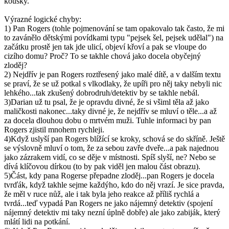
kousky.
Výrazné logické chyby:
1) Pan Rogers (tohle pojmenování se tam opakovalo tak často, že mi
to zavánělo dětskými povídkami typu "pejsek šel, pejsek udělal") na
začátku prostě jen tak jde ulicí, objeví křoví a pak se vloupe do
cizího domu? Proč? To se takhle chová jako docela obyčejný
zloděj?
2) Nejdřív je pan Rogers roztřesený jako malé dítě, a v dalším textu
se praví, že se už potkal s vlkodlaky, že upíři pro něj taky nebyli nic
lehkého...tak zkušený dobrodruh/detektiv by se takhle nebál.
3)Darian už tu psal, že je opravdu divné, že si všiml těla až jako
maličkosti nakonec...taky divné je, že nejdřív se mluví o těle...a až
za docela dlouhou dobu o mrtvém muži. Tuhle informaci by pan
Rogers zjistil mnohem rychleji.
4)Když uslyší pan Rogers blížící se kroky, schová se do skříně. Ještě
se výslovně mluví o tom, že za sebou zavře dveře...a pak najednou
jako zázrakem vidí, co se děje v místnosti. Spíš slyší, ne? Nebo se
dívá klíčovou dírkou (to by pak viděl jen malou část obrazu).
5)Část, kdy pana Rogerse přepadne zloděj...pan Rogers je docela
tvrďák, když takhle sejme každýho, kdo do něj vrazí. Je sice pravda,
že měl v ruce nůž, ale i tak byla jeho reakce až příliš rychlá a
tvrdá...teď vypadá Pan Rogers ne jako nájemný detektiv (spojení
nájemný detektiv mi taky nezní úplně dobře) ale jako zabiják, který
mlátí lidi na potkání.