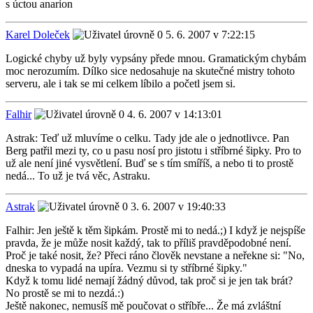
s úctou anarion
Karel Doleček
5. 6. 2007 v 7:22:15
Logické chyby už byly vypsány přede mnou. Gramatickým chybám
moc nerozumím. Dílko sice nedosahuje na skutečné mistry tohoto
serveru, ale i tak se mi celkem líbilo a početl jsem si.
Falhir
4. 6. 2007 v 14:13:01
Astrak: Teď už mluvíme o celku. Tady jde ale o jednotlivce. Pan
Berg patřil mezi ty, co u pasu nosí pro jistotu i stříbrné šipky. Pro to
už ale není jiné vysvětlení. Buď se s tím smíříš, a nebo ti to prostě
nedá... To už je tvá věc, Astraku.
Astrak
3. 6. 2007 v 19:40:33
Falhir: Jen ještě k těm šipkám. Prostě mi to nedá.;) I když je nejspíše
pravda, že je může nosit každý, tak to příliš pravděpodobné není.
Proč je také nosit, že? Přeci ráno člověk nevstane a neřekne si: "No,
dneska to vypadá na upíra. Vezmu si ty stříbrné šipky."
Když k tomu lidé nemají žádný důvod, tak proč si je jen tak brát?
No prostě se mi to nezdá.:)
Ještě nakonec, nemusíš mě poučovat o stříbře... Že má zvláštní