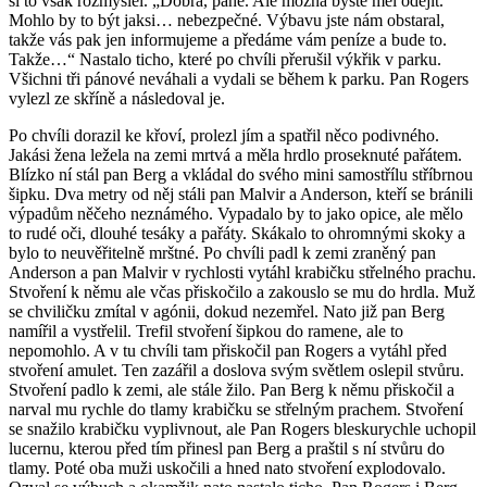
si to však rozmyslel. „Dobrá, pane. Ale možná byste měl odejít.
Mohlo by to být jaksi… nebezpečné. Výbavu jste nám obstaral,
takže vás pak jen informujeme a předáme vám peníze a bude to.
Takže…“ Nastalo ticho, které po chvíli přerušil výkřik v parku.
Všichni tři pánové neváhali a vydali se během k parku. Pan Rogers
vylezl ze skříně a následoval je.
Po chvíli dorazil ke křoví, prolezl jím a spatřil něco podivného.
Jakási žena ležela na zemi mrtvá a měla hrdlo proseknuté pařátem.
Blízko ní stál pan Berg a vkládal do svého mini samostřílu stříbrnou
šipku. Dva metry od něj stáli pan Malvir a Anderson, kteří se bránili
výpadům něčeho neznámého. Vypadalo by to jako opice, ale mělo
to rudé oči, dlouhé tesáky a pařáty. Skákalo to ohromnými skoky a
bylo to neuvěřitelně mrštné. Po chvíli padl k zemi zraněný pan
Anderson a pan Malvir v rychlosti vytáhl krabičku střelného prachu.
Stvoření k němu ale včas přiskočilo a zakouslo se mu do hrdla. Muž
se chviličku zmítal v agónii, dokud nezemřel. Nato již pan Berg
namířil a vystřelil. Trefil stvoření šipkou do ramene, ale to
nepomohlo. A v tu chvíli tam přiskočil pan Rogers a vytáhl před
stvoření amulet. Ten zazářil a doslova svým světlem oslepil stvůru.
Stvoření padlo k zemi, ale stále žilo. Pan Berg k němu přiskočil a
narval mu rychle do tlamy krabičku se střelným prachem. Stvoření
se snažilo krabičku vyplivnout, ale Pan Rogers bleskurychle uchopil
lucernu, kterou před tím přinesl pan Berg a praštil s ní stvůru do
tlamy. Poté oba muži uskočili a hned nato stvoření explodovalo.