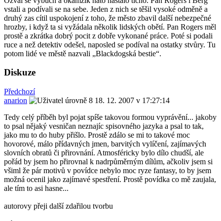
Ozval se výbuch a okamžik nato nastalo ticho. Pan Rogers i Berg
vstali a podívali se na sebe. Jeden z nich se těšil vysoké odměně a
druhý zas cítil uspokojení z toho, že město zbavil další nebezpečné
hrozby, i když ta si vyžádala několik lidských obětí. Pan Rogers měl
prostě a zkrátka dobrý pocit z dobře vykonané práce. Poté si podali
ruce a než detektiv odešel, naposled se podíval na ostatky stvůry. Tu
potom lidé ve městě nazvali „Blackdogská bestie“.
Diskuze
Předchozí
anarion
18. 12. 2007 v 17:27:14
Tedy celý příběh byl pojat spíše takovou formou vyprávění... jakoby
to psal nějaký vesničan neznajíc spisovného jazyka a psal to tak,
jako mu to do huby přišlo. Prostě zdálo se mi to takové moc
hovorové, málo přídavných jmen, barvitých vylíčení, zajímavých
slovních obratů či přirovnání. Atmosféricky bylo dílo chudší, ale
pořád by jsem ho přirovnal k nadrpůměrným dílům, ačkoliv jsem si
všiml že pár motivů v povídce nebylo moc ryze fantasy, to by jsem
možná ocenil jako zajímavé spestření. Prostě povídka co mě zaujala,
ale tím to asi hasne...
autorovy přeji další zdařilou tvorbu