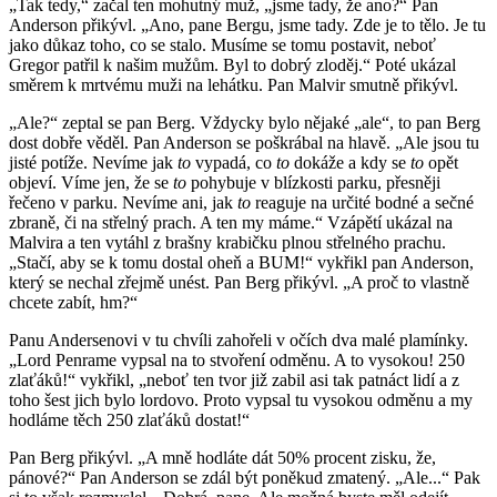
„Tak tedy,“ začal ten mohutný muž, „jsme tady, že ano?“ Pan
Anderson přikývl. „Ano, pane Bergu, jsme tady. Zde je to tělo. Je tu
jako důkaz toho, co se stalo. Musíme se tomu postavit, neboť
Gregor patřil k našim mužům. Byl to dobrý zloděj.“ Poté ukázal
směrem k mrtvému muži na lehátku. Pan Malvir smutně přikývl.
„Ale?“ zeptal se pan Berg. Vždycky bylo nějaké „ale“, to pan Berg
dost dobře věděl. Pan Anderson se poškrábal na hlavě. „Ale jsou tu
jisté potíže. Nevíme jak
to
vypadá, co
to
dokáže a kdy se
to
opět
objeví. Víme jen, že se
to
pohybuje v blízkosti parku, přesněji
řečeno v parku. Nevíme ani, jak
to
reaguje na určité bodné a sečné
zbraně, či na střelný prach. A ten my máme.“ Vzápětí ukázal na
Malvira a ten vytáhl z brašny krabičku plnou střelného prachu.
„Stačí, aby se k tomu dostal oheň a BUM!“ vykřikl pan Anderson,
který se nechal zřejmě unést. Pan Berg přikývl. „A proč to vlastně
chcete zabít, hm?“
Panu Andersenovi v tu chvíli zahořeli v očích dva malé plamínky.
„Lord Penrame vypsal na to stvoření odměnu. A to vysokou! 250
zlaťáků!“ vykřikl, „neboť ten tvor již zabil asi tak patnáct lidí a z
toho šest jich bylo lordovo. Proto vypsal tu vysokou odměnu a my
hodláme těch 250 zlaťáků dostat!“
Pan Berg přikývl. „A mně hodláte dát 50% procent zisku, že,
pánové?“ Pan Anderson se zdál být poněkud zmatený. „Ale...“ Pak