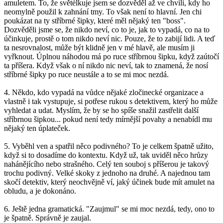
amuletem. To, že světélkuje jsem se dozvěděl až ve chvíli, kdy ho
neomylně použil k zahnání tmy. To však není to hlavní. Jen chi
poukázat na ty stříbrné šipky, které měl nějaký ten "boss".
Dozvěděli jsme se, že nikdo neví, co to je, jak to vypadá, co na to
účinkuje, prostě o tom nikdo neví nic. Pouze, že to zabijí lidi. A teď
ta nesrovnalost, může být klidně jen v mé hlavě, ale musím ji
vyřknout. Úplnou náhodou má po ruce stříbrnou šipku, když zaútočí
ta příšera. Když však o ní nikdo nic neví, tak to znamená, že nosí
stříbrné šipky po ruce neustále a to se mi moc nezdá.
4. Někdo, kdo vypadá na vůdce nějaké zločinecké organizace a
vlastně i tak vystupuje, si potřese rukou s detektivem, který ho může
vyhledat a udat. Myslím, že by se ho spíše snažil zastřelit další
stříbrnou šipkou... pokud není tedy mírnější povahy a nenabídl mu
nějaký ten úplateček.
5. Vyběhl ven a spatřil něco podivného? To je celkem špatně užito,
když si to dosadíme do kontextu. Když už, tak uviděl něco hrůzy
nahánějícího nebo strašného. Celý ten souboj s příšerou je takový
trochu podivný. Velké skoky z jednoho na druhé. A najednou tam
skočí detektiv, který neochvějně ví, jaký účinek bude mít amulet na
obludu, a je dokonáno.
6. Ještě jedna gramatická. "Zaujmul" se mi moc nezdá, tedy, ono to
je špatně. Správně je zaujal.