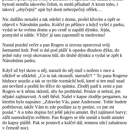
bytostí neměla takovéto čelisti, to mohl přísahat! A krom toho, i
takový „obyčejný“ upír byl dosti nebezpečný oříšek…
Nic dalšího nenašel a tak odešel z domu, prošel křovím a opět se
objevil v Národním parku. Kráčel po pěšince a když vyšel z parku,
vydal se ke svému domu a po cestě si zapálil dýmku. Jejda,
pomyslel si náhle. Vždyť já tam zapomněl tu medovinu!
Nastal pozdní večer a pan Rogers si zrovna upravoval svůj
šarmantní knír. Poté si dal pod plášť k opasku dlouhou dýku, do
jedné ruky svoji okovanou hůl, do druhé dýmku a vydal se zpět k
Národnímu parku.
Když už byl skoro u něj, narazil do něj muž s nožem v ruce a
ošklivě se ušklebil. „Co tu tak okouníš, starouši?! “ To pana Rogerse
hluboce urazilo a tak se rychle rozmáchl holí, které si ten muž snad
ani nevšiml a praštil ho těžce do spánku. Zloděj padl k zemi a pan
Rogers se k němu sklonil, aby ho prohledal. Peníze si nebral, jen
nějaké zajímavosti. A měl štěstí. Našel v kapse zloděje pergamen, na
kterém bylo napsáno: „Zdravím Vás, pane Andersone. Tohle budete
potřebovat, takže Vám to zde posílám za ty peníze, co jste mi
poslal.“ A u toho dopisu byl ještě jakýsi amulet. Byl zajímavé barvy;
zářil namodralým světlem. Pan Rogers se tiše usmál a hodil amulet
do kapsy pláště. Pak se postavil a kráčel dál, temnou ulicí zahalenou
v černotě noci.