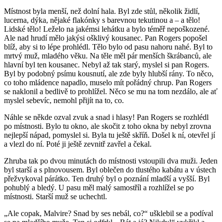
Místnost byla menší, než dolní hala. Byl zde stůl, několik židlí,
lucerna, dýka, nějaké flakónky s barevnou tekutinou a – a tělo!
Lidské tělo! Leželo na jakémsi lehátku a bylo téměř nepoškozené.
Ale nad hrudí mělo jakýsi ošklivý kousanec. Pan Rogers popošel
blíž, aby si to lépe prohlédl. Tělo bylo od pasu nahoru nahé. Byl to
mrtvý muž, mladého věku. Na těle měl pár menších škrábanců, ale
hlavní byl ten kousanec. Nebyl až tak starý, myslel si pan Rogers.
Byl by podobný psímu kousnutí, ale zde byly hlubší rány. To něco,
co toho mládence napadlo, muselo mít pořádný chrup. Pan Rogers
se naklonil a bedlivě to prohlížel. Něco se mu na tom nezdálo, ale ať
myslel sebevíc, nemohl přijít na to, co.
Náhle se někde ozval zvuk a snad i hlasy! Pan Rogers se rozhlédl
po místnosti. Bylo tu okno, ale skočit z toho okna by nebyl zrovna
nejlepší nápad, pomyslel si. Byla tu ještě skříň. Došel k ní, otevřel jí
a vlezl do ní. Poté ji ještě zevnitř zavřel a čekal.
Zhruba tak po dvou minutách do místnosti vstoupili dva muži. Jeden
byl starší a s plnovousem. Byl oblečen do tlustého kabátu a v ústech
přežvykoval párátko. Ten druhý byl o poznání mladší a vyšší. Byl
pohublý a bledý. U pasu měl malý samostříl a rozhlížel se po
místnosti. Starší muž se uchechtl.
„Ale copak, Malvire? Snad by ses nebál, co?“ ušklebil se a podíval