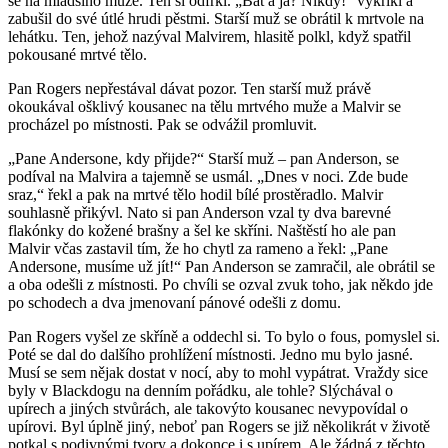
se na mladšího muže. Ten si odfrkl. „Bát a já? Nikdy!“ vykřikl a
zabušil do své útlé hrudi pěstmi. Starší muž se obrátil k mrtvole na
lehátku. Ten, jehož nazýval Malvirem, hlasitě polkl, když spatřil
pokousané mrtvé tělo.
Pan Rogers nepřestával dávat pozor. Ten starší muž právě
okoukával ošklivý kousanec na tělu mrtvého muže a Malvir se
procházel po místnosti. Pak se odvážil promluvit.
„Pane Andersone, kdy přijde?“ Starší muž – pan Anderson, se
podíval na Malvira a tajemně se usmál. „Dnes v noci. Zde bude
sraz,“ řekl a pak na mrtvé tělo hodil bílé prostěradlo. Malvir
souhlasně přikývl. Nato si pan Anderson vzal ty dva barevné
flakónky do kožené brašny a šel ke skříni. Naštěstí ho ale pan
Malvir včas zastavil tím, že ho chytl za rameno a řekl: „Pane
Andersone, musíme už jít!“ Pan Anderson se zamračil, ale obrátil se
a oba odešli z místnosti. Po chvíli se ozval zvuk toho, jak někdo jde
po schodech a dva jmenovaní pánové odešli z domu.
Pan Rogers vyšel ze skříně a oddechl si. To bylo o fous, pomyslel si.
Poté se dal do dalšího prohlížení místnosti. Jedno mu bylo jasné.
Musí se sem nějak dostat v nocí, aby to mohl vypátrat. Vraždy sice
byly v Blackdogu na denním pořádku, ale tohle? Slýchával o
upírech a jiných stvůrách, ale takovýto kousanec nevypovídal o
upírovi. Byl úplně jiný, neboť pan Rogers se již několikrát v životě
potkal s podivnými tvory a dokonce i s upírem. Ale žádná z těchto