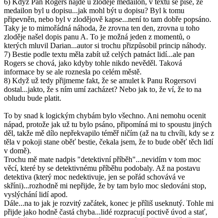
6) Když Pan Rogers najde u zloděje medailon, v textu se píše, že
medailon byl u dopisu...jak mohl být u dopisu? Byl k tomu
připevněn, nebo byl v zlodějově kapse...není to tam dobře popsáno.
Taky je to mimořádná náhoda, že zrovna ten den, zrovna u toho
zloděje našel dopis panu A. To je možná jeden z momentů, o
kterých mluvil Darian...autor si trochu přizpůsobil princip náhody.
7) Bestie podle textu měla zabít už celých patnáct lidí...ale pan
Rogers se chová, jako kdyby tohle nikdo nevěděl. Taková
informace by se ale roznesla po celém městě.
8) Když už tedy přijmeme fakt, že se amulet k Panu Rogersovi
dostal...jakto, že s ním umí zacházet? Nebo jak to, že ví, že to na
obludu bude platit.
To by snad k logickým chybám bylo všechno. Ani nemohu ocenit
nápad, protože jak už tu bylo psáno, připomíná mi to spoustu jiných
děl, takže mě dílo nepřekvapilo téměř ničím (až na tu chvíli, kdy se z
těla v pokoji stane oběť bestie, čekala jsem, že to bude oběť těch lidí
v domě).
Trochu mě mate nadpis "detektivní příběh"...nevidím v tom moc
věcí, které by se detektivnému příběhu podobaly. Až na postavu
detektiva (který moc nedektivuje, jen se pořád schovává ve
skříni)...rozhodně mi nepřijde, že by tam bylo moc sledováni stop,
vyslýchání lidí apod.
Dále...na to jak je rozvitý začátek, konec je příliš useknutý. Tohle mi
přijde jako hodně častá chyba...lidé rozpracují poctivě úvod a stať,