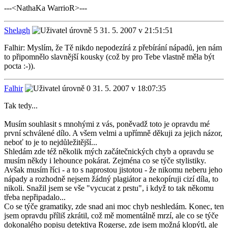
---<NathaKa WarrioR>---
Shelagh
31. 5. 2007 v 21:51:51
Falhir: Myslím, že Tě nikdo nepodezírá z přebírání nápadů, jen nám
to připomnělo slavnější kousky (což by pro Tebe vlastně měla být
pocta :-)).
Falhir
31. 5. 2007 v 18:07:35
Tak tedy...
Musím souhlasit s mnohými z vás, poněvadž toto je opravdu mé
první schválené dílo. A všem velmi a upřímně děkuji za jejich názor,
neboť to je to nejdůležitější...
Shledám zde též několik mých začátečnických chyb a opravdu se
musím někdy i lehounce pokárat. Zejména co se týče stylistiky.
Avšak musím říci - a to s naprostou jistotou - že nikomu neberu jeho
nápady a rozhodně nejsem žádný plagiátor a nekopíruji cizí díla, to
nikoli. Snažil jsem se vše "vycucat z prstu", i když to tak někomu
třeba nepřipadalo...
Co se týče gramatiky, zde snad ani moc chyb neshledám. Konec, ten
jsem opravdu příliš zkrátil, což mě momentálně mrzí, ale co se týče
dokonalého popisu detektiva Rogerse, zde jsem možná klopýtl, ale