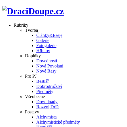
Rubriky
Tvorba
Články&Eseje
Galerie
Fotogalerie
Hřbitov
Doplňky
Dovednosti
Nová Povolání
Nové Rasy
Pro PJ
Bestiář
Dobrodružství
Předměty
Všeobecné
Downloady
Rozvoj DrD
Postavy
Alchymista
Alchymistické předměty