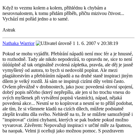
Když to vezmu kolem a kolem, přihlédnu k chybám a
nesrovnalostem, k tomu přidám příběh, přičtu mizivou čtivost...
Vychází mi pořád jedno a to samé.
Astrak
Nathaka Warrior
1. 6. 2007 v 20:38:19
Pokud se mohu vyjádřit. Přebírání nápadů není moc fér a je hnusné,
to rozhodně. Tady ale nikdo nepodezírá, to opravdu ne, sice to není
úúúúplně až tak originálně zvolená zápletka, pravda, ale děj je jasně
vymyšlený od autora, to bych si nedovolil popírat. Ale mezi
plagiátorstvím a přebíráním nápadů a na druhé staně inspiraci jiným
dílem je velký rozdíl. Já sám se inspiruji cizími díly velmi často.
Ovšem převážně v drobnostech, jako jsou: povedená slovní spojení,
dobrý popis něčeho (který nepřepíšu, ale jen si ho trochu vnesu do
svých myšlenek při vytváření popisů vlastních), nápad, nějaká
povedená akce... Nesmí se to kopírovat a nesmí se to příliš podobat,
ale tím, že si všimnete kladů na cizích dílech, můžete podstatně
zlepšit kvalitu díla svého. Nehledě na to, že se můžete samozřejmě i
"inspirovat" cizími chybami, kterých se pak budete pokud možno
vyvarovat. Závěrem: Nepovažuji inspiraci v určité míře za špatnou,
ba naopak. Velmi ji oceňuji jako možnou pomoc. S pozdravem