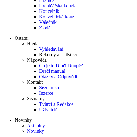
Hraničář
Hraničářská kouzla
Kouzelník
Kouzelnická kouzla
Válečník
Zloděj
Ostatní
Hledat
Vyhledávání
Rekordy a statistiky
Nápověda
Co je to Dračí Doupě?
Dračí manuál
Otázky a Odpovědi
Kontakt
Seznamka
Inzerce
Seznamy
Tvůrci a Redakce
Uživatelé
Novinky
Aktuality
Novinky