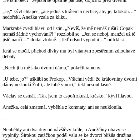
„Je tam otec?“ zeptala se opatrně panoše, stojícího před dveřmi.
„Je,“ kývl chlapec, „ale jedná s králem a nechce, aby jej kdokoli…“
nedořekl, Anežka vzala za kliku.
Markrabě zvedl hlavu od listin. „Nevíš, že mě nemáš rušit? Copak
nemáš žádné vychování?!“ rozzlobil se. „Jen se neboj, manžel už tě
jistě naučí…“ dodal zlobně. „Teď odsud vypadni…“ odfrkl si.
Král se otočil, příchod dívky mu byl vítaným zpestřením zdlouhavé
debaty.
„Nech ji u mě jako dvorní dámu,“ pokrčil rameny.
„U tebe, jo?“ ušklíbl se Prokop. „Všichni vědí, že královniny dvorní
dámy neslouží Žofii, ale tobě v noci,“ řekl nesouhlasně.
Václav se usmál. „Tak jsem to aspoň zkusil, krásko,“ kývl hlavou.
Anežka, celá zmatená, vyběhla z komnaty, ani se neuklonila.
---
Neuběhly ani dva dny od návštěvy krále, a Anežčiny obavy se
vyplnily. Širokou zatáčkou podél valu se ke dvorci blížila družina