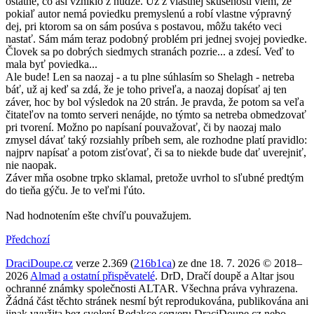
ostatné, čo asi vzniklo z núdze. Už z vlastnej skúsenosti viem, že
pokiaľ autor nemá poviedku premyslenú a robí vlastne výpravný
dej, pri ktorom sa on sám posúva s postavou, môžu takéto veci
nastať. Sám mám teraz podobný problém pri jednej svojej poviedke.
Človek sa po dobrých siedmych stranách pozrie... a zdesí. Veď to
mala byť poviedka...
Ale bude! Len sa naozaj - a tu plne súhlasím so Shelagh - netreba
báť, už aj keď sa zdá, že je toho priveľa, a naozaj dopísať aj ten
záver, hoc by bol výsledok na 20 strán. Je pravda, že potom sa veľa
čitateľov na tomto serveri nenájde, no týmto sa netreba obmedzovať
pri tvorení. Možno po napísaní pouvažovať, či by naozaj malo
zmysel dávať taký rozsiahly príbeh sem, ale rozhodne platí pravidlo:
najprv napísať a potom zisťovať, či sa to niekde bude dať uverejniť,
nie naopak.
Záver mňa osobne trpko sklamal, pretože uvrhol to sľubné predtým
do tieňa gýču. Je to veľmi ľúto.
Nad hodnotením ešte chvíľu pouvažujem.
Předchozí
DraciDoupe.cz
verze 2.369 (
216b1ca
) ze dne 18. 7. 2026 © 2018–
2026
Almad
a ostatní přispěvatelé
. DrD, Dračí doupě a Altar jsou
ochranné známky společnosti ALTAR. Všechna práva vyhrazena.
Žádná část těchto stránek nesmí být reprodukována, publikována ani
jinak využita bez svolení Redakce serveru DraciDoupe.cz nebo