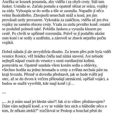
Anežka se kousek posunula, aby viděla i za ohyb cesty. Stál tam
Jasker. Usmála se. Začala pomalu a opatrně slézat ze srázu, vojáky
za zády. Vyhoupla se do sedla a tiše se zasmála. Napadlo ji něco
velmi škodolibého. Zbrojnoši nenechali stráž u koní, jen jim
provázali uzdy provazem. Vykoukla za zatáčkou, viděla už jen dva
vojáky na samém obzoru cesty. Vzala za uzdu prvního koně, ostatní
se poslušně pohnuli také. Pobídla Jaskera a vyrazila klusem po
cestě. Po chvíli se upřímně rozesmála. Právě se jí podařilo ukrást
osm koní i se sedly a uzděním, a zároveň se zbavit stejného počtu
vojáků.
Dobrá nálada jí ale nevydržela dlouho. Za lesem přes pole byla vidět
vesnice Rosice, věž hrádku čněla nad nízká stavení. Asi nebude
nejlepší nápad vrazit do vesnice s osmi osedlanými koňmi,
pomyslela se. Opatrně sundala všem koním sedla a ohlávky,
všechno hodila na jednu hromadu u cesty a zvířata nechala pást na
kraji hvozdu. Přesně si dovedla představit, jak se bude tvářit její
otec, až se do dvora k večeru přiloudají utrmácení, opěšalí vojáci, a
budou se snažit vysvětlit, kde mají koně i jí…
---
„…to ji mám snad jet hledat sám?! Jak si to vůbec představujete?
Dám vám nejlepší koně, a vy se vrátíte bez nich a blábolíte něco o
tom, že někam utekli?“ rozčiloval se Prokop a bouchal pěstí do