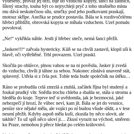
vyděšený, provaz jej drží, bije do vzduchu kopyty, tančí na zadních,
šílený strachy, touha být co nejrychleji pryč z toho strašného místa
mu dává neskutečnou sílu, smrčky pod jeho podkovami praskají,
motouz skřípe. Anežka se prudce postavila. Bála se k rozdivočelému
hřebci přiblížit, obrovská kopyta se míhala vzduchem. Uzel pomalu
povoloval.
„Ne!“ vykřikla náhle. Jestli jí hřebec uteče, nemá šanci přežít.
„Jaskere!!!“ zařvala hystericky. Kůň se na chvíli zastavil, klopil uši k
hlavě, oči vytřeštěné. Trhl provazem. Uzel praskl.
Skočila po ohlávce, plnou vahou se na ni pověsila, Jasker ji zvedá
do vzduchu, chvíli ji táhne za sebou. Nakonec zůstává unaveně stát,
splavený. Utřela si z čela pot. Tohle teda bude společník na útěku…
Ráno se probudila celá zmrzlá a ztuhlá, začátek října byl studený a
foukal prudký vítr. Snědla trochu chleba a sbalila se, stála u stromu a
hleděla do kraje. Teprve teď si uvědomila, jak je bezmocná, jaké
nebezpečí jí hrozí, že vůbec neví, kam jít. Bála se jet do vesnice,
peníze sice nějaké měla, ale vojáci po ní budou všude slídit, a v lese
neumí přežít. Kdyby aspoň měla kuši, zkusila by něco ulovit, ale
takhle? To už spíš něco uloví ji… Zkusí vyrazit na východ, směrem
ku Praze, nemohou ji přece hledat po celém království.