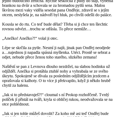
jejího budoucího ženicha. Rychle seskočila z půdy do stájí, vyběhla
brankou na dvůr a schovala se za hromadou pytlů sena. Malou
škvírou mezi vaky viděla sesedat pana Ondřeje, zdravil se s jejím
otcem, neslyšela je, na nádvoří byl hluk, po chvíli odešli do paláce.
Kousla se do rtu. Co teď bude dělat? Třeba si ji chce ten šlechtic
rovnou odvézt…trochu se otřásla. To přece nemůže…
„Anežko! Anežko?!“ volal ji otec.
Lépe se skrčila za pytle. Nesmí ji najít, jinak pan Ondřej neodjede
a…najednou ji napadla spásná myšlenka. Utéct. Prostě se sebrat a
odjet, nebude přece ženou toho starého, slizkého zemana!
Naštěstí se pan z Levnova dlouho nezdržel, na slabou hodinku už
odjížděl. Anežka si protáhla ztuhlé nohy a vyhrabala se ze svého
úkrytu. Spokojeně se dívala za posledním odjíždějícím jezdcem a
oprašovala si kalhoty. O to více ji překvapilo, když ji někdo hrubě
chytil za halenu.
„Jak si to představuješ?!“ cloumal s ní Prokop rozhořčeně. Tvrdý
políček jí přistál na tváři, kryla si obličej rukou, neodvažovala se na
otce pohlédnout.
„Jak si jen tohle můžeš dovolit? Za koho mě asi teď Ondřej bude