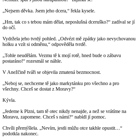
„Nejsem děvka. Jsem jeho dcera,“ řekla kysele.
„Hm, tak co s tebou mám dělat, neposlušná dceruško?“ zadíval se jí
do očí.
Vydržela jeho tvrdý pohled. „Odvézt mě zpátky jako nevychovanou
holku a vzít si odměnu,“ odpověděla tvrdě.
„Tohle neudělám. Vezmu tě k mojí rotě, hned bude o zábavu
postaráno!“ rozesmál se náhle.
V Anežčině tváři se objevila zmatená bezmocnost.
„Neboj se, nechceme tě jako markytánku pro všechno a pro
všechny. Chceš se dostat z Moravy?“
Kývla.
„Jedeme k Plzni, tam tě otec nikdy nenajde, a než se vrátíme na
Moravu, zapomene. Chceš s námi?“ nabídl jí pomoc.
Chvíli přemýšlela. „Nevím, jestli můžu otce takhle opustit…“
podotkla nakonec.