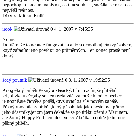
nepochopila. prosím, napiš mi, co ti nesouhlasí, snažila jsem se o co
největší reálnost.
Díky za kritiku, Kolif
irook
4. 1. 2007 v 7:45:35
No nic.
Doufám, že to nebude fungovat na autora demotivujícím způsobem,
když zařadím jeho povídku do průměrných. Ten konec prostě není
dobrý.
i.
šedý poutník
3. 1. 2007 v 19:52:35
Ano,pěkný příběh.Pěkný a klasický.Tím myslím,že příběhů,
kdy dívka uteče,aby se nemusela vdát za muže kterého nechce
je hodně,ale člověka potěší,když uvidí další v novém kabátě.
Pěkný romantický příběh,který působí tak,jako byste byli přímo
jeho účastníky,jenom jsem čekal,že se po útěku ožení s Martinem,
ale žádný Happy End není dost velký.Zkrátka a dobře je to moc
pěkný příběh.