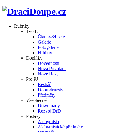
Rubriky
Tvorba
Články&Eseje
Galerie
Fotogalerie
Hřbitov
Doplňky
Dovednosti
Nová Povolání
Nové Rasy
Pro PJ
Bestiář
Dobrodružství
Předměty
Všeobecné
Downloady
Rozvoj DrD
Postavy
Alchymista
Alchymistické předměty