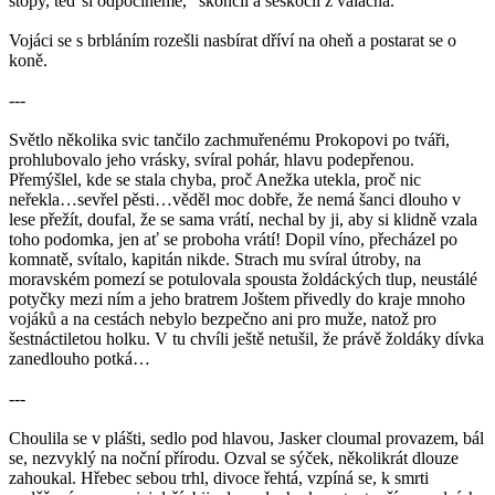
stopy, teď si odpočineme,“ skončil a seskočil z valacha.
Vojáci se s brbláním rozešli nasbírat dříví na oheň a postarat se o
koně.
---
Světlo několika svic tančilo zachmuřenému Prokopovi po tváři,
prohlubovalo jeho vrásky, svíral pohár, hlavu podepřenou.
Přemýšlel, kde se stala chyba, proč Anežka utekla, proč nic
neřekla…sevřel pěsti…věděl moc dobře, že nemá šanci dlouho v
lese přežít, doufal, že se sama vrátí, nechal by ji, aby si klidně vzala
toho podomka, jen ať se proboha vrátí! Dopil víno, přecházel po
komnatě, svítalo, kapitán nikde. Strach mu svíral útroby, na
moravském pomezí se potulovala spousta žoldáckých tlup, neustálé
potyčky mezi ním a jeho bratrem Joštem přivedly do kraje mnoho
vojáků a na cestách nebylo bezpečno ani pro muže, natož pro
šestnáctiletou holku. V tu chvíli ještě netušil, že právě žoldáky dívka
zanedlouho potká…
---
Choulila se v plášti, sedlo pod hlavou, Jasker cloumal provazem, bál
se, nezvyklý na noční přírodu. Ozval se sýček, několikrát dlouze
zahoukal. Hřebec sebou trhl, divoce řehtá, vzpíná se, k smrti