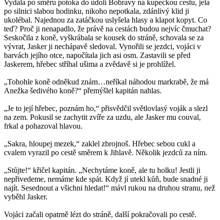
Vydala po směru potoka do údolí Bobravy na kupeckou cestu, jela
po silnici slabou hodinku, nikoho nepotkala, zdánlivý klid ji
ukolébal. Najednou za zatáčkou uslyšela hlasy a klapot kopyt. Co
teď? Proč ji nenapadlo, že právě na cestách budou nejvíc čmuchat?
Seskočila z koně, vyškrábala se kousek do stráně, schovala se za
vývrat, Jasker ji nechápavě sledoval. Vynořili se jezdci, vojáci v
barvách jejího otce, napočítala jich asi osm. Zastavili se před
Jaskerem, hřebec stříhal ušima a zvědavě si je prohlížel.
„Tohohle koně odněkud znám…neříkal náhodou markrabě, že má
Anežka šedivého koně?“ přemýšlel kapitán nahlas.
„Je to její hřebec, poznám ho,“ přisvědčil světlovlasý voják a slezl
na zem. Pokusil se zachytit zvíře za uzdu, ale Jasker mu couval,
frkal a pohazoval hlavou.
„Sakra, hloupej mezek,“ zaklel zbrojnoš. Hřebec sebou cukl a
cvalem vyrazil po cestě směrem k Jihlavě. Několik jezdců za ním.
„Stůjte!“ křičel kapitán. „Nechytáme koně, ale tu holku! Jestli ji
nepřivedeme, nemáme kde spát. Když jí utekl kůň, bude snadné ji
najít. Sesednout a všichni hledat!“ mávl rukou na druhou stranu, než
vyběhl Jasker.
Vojáci začali opatrně lézt do stráně, další pokračovali po cestě.