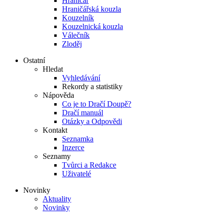
Hraničář
Hraničářská kouzla
Kouzelník
Kouzelnická kouzla
Válečník
Zloděj
Ostatní
Hledat
Vyhledávání
Rekordy a statistiky
Nápověda
Co je to Dračí Doupě?
Dračí manuál
Otázky a Odpovědi
Kontakt
Seznamka
Inzerce
Seznamy
Tvůrci a Redakce
Uživatelé
Novinky
Aktuality
Novinky