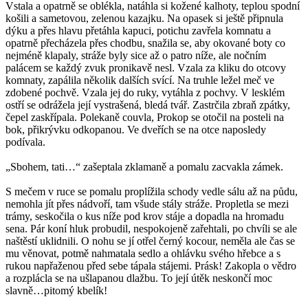
Vstala a opatrně se oblékla, natáhla si kožené kalhoty, teplou spodní
košili a sametovou, zelenou kazajku. Na opasek si ještě připnula
dýku a přes hlavu přetáhla kapuci, potichu zavřela komnatu a
opatrně přecházela přes chodbu, snažila se, aby okované boty co
nejméně klapaly, stráže byly sice až o patro níže, ale nočním
palácem se každý zvuk pronikavě nesl. Vzala za kliku do otcovy
komnaty, zapálila několik dalších svící. Na truhle ležel meč ve
zdobené pochvě. Vzala jej do ruky, vytáhla z pochvy. V lesklém
ostří se odrážela její vystrašená, bledá tvář. Zastrčila zbraň zpátky,
čepel zaskřípala. Polekaně couvla, Prokop se otočil na posteli na
bok, přikrývku odkopanou. Ve dveřích se na otce naposledy
podívala.
„Sbohem, tati…“ zašeptala zklamaně a pomalu zacvakla zámek.
S mečem v ruce se pomalu proplížila schody vedle sálu až na půdu,
nemohla jít přes nádvoří, tam všude stály stráže. Propletla se mezi
trámy, seskočila o kus níže pod krov stáje a dopadla na hromadu
sena. Pár koní hluk probudil, nespokojeně zařehtali, po chvíli se ale
naštěstí uklidnili. O nohu se jí otřel černý kocour, neměla ale čas se
mu věnovat, potmě nahmatala sedlo a ohlávku svého hřebce a s
rukou napřaženou před sebe tápala stájemi. Prásk! Zakopla o vědro
a rozplácla se na ušlapanou dlažbu. To její útěk neskončí moc
slavně…pitomý kbelík!