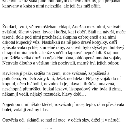
za chvíli se už stala plnohodnotným členem družiny, jen přepadat
karavany a krást s nimi nejezdila, ale její čas měl přijít.
---
Žoldáci, tvrdí, větrem ošlehaní chlapi, Anežka mezi nimi, ve tváři
zvláštní, šílený výraz, lovec i kořist, kat i oběť. Stáli na návrší, meče
tasené, dole pod nimi procházela skupina ozbrojenců a za nimi
drkotal kupecký vůz. Naskákali na ně jako dravé kobylky, ostří
způsobovala rychlé, smrtelné rány, za chvíli bylo slyšet jen bublavý
chrapot umírajících…Jenže s něčím lapkové nepočítali. Krajinou
projížděla velká družina nějakého pána, obklopená mnoha vojáky.
Netrvalo dlouho a většinu jich pochytali, marný byl jejich odpor.
Krvácela jí paže, seděla na zemi, ruce svázané, zaprášená a
potlučená, Vojtěch zády k ní, Ješek nedaleko. Nějaký voják do ní
kopnul, něco blábolili, nevnímala je, hlava jí třeštěla, unavená,
neschopná přemýšlet, foukal lezavý, listopadový vítr, byla jí zima,
někam jí vedli, nějaký rozsudek, hlavy dolů…
Najednou u ní někdo klečel, rozvázali jí ruce, teplo, rána přestávala
bolet, volal ji známý hlas.
Otevřela oči, skláněl se nad ní otec, v očích slzy, držel ji v náručí.