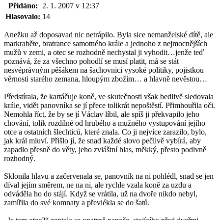
Přidáno:
2. 1. 2007 v 12:37
Hlasovalo:
14
Anežku až doposavad nic netrápilo. Byla sice nemanželské dítě, ale
markraběte, bratrance samotného krále a jednoho z nejmocnějších
mužů v zemi, a otec se rozhodně nechystal ji vyhodit…jenže teď
poznává, že za všechno pohodlí se musí platit, má se stát
nesvéprávným pěšákem na šachovnici vysoké politiky, pojistkou
věrnosti starého zemana, hloupým zbožím… a hlavně nevěstou…
Předstírala, že kartáčuje koně, ve skutečnosti však bedlivě sledovala
krále, vidět panovníka se jí přece tolikrát nepoštěstí. Přimhouřila oči.
Nemohla říct, že by se jí Václav líbil, ale spíš ji překvapilo jeho
chování, tolik rozdílné od hrubého a mužného vystupování jejího
otce a ostatních šlechticů, které znala. Co ji nejvíce zarazilo, bylo,
jak král mluví. Přišlo jí, že snad každé slovo pečlivě vybírá, aby
zapadlo přesně do věty, jeho zvláštní hlas, měkký, přesto podivně
rozhodný.
Sklonila hlavu a začervenala se, panovník na ni pohlédl, snad se jen
díval jejím směrem, ne na ni, ale rychle vzala koně za uzdu a
odváděla ho do stájí. Když se vrátila, už na dvoře nikdo nebyl,
zamířila do své komnaty a převlékla se do šatů.