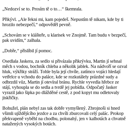
„Nedozví se to. Prosím tě o to…“ škemrala.
Přikývl. „Ale řekni mi, kam pojedeš. Nepustím tě nikam, kde by ti
hrozilo nebezpečí,“ odpověděl pevně.
„Schovám se v klášteře, u klarisek ve Znojmě. Tam budu v bezpečí,
pak uvidím,“ zalhala.
„Dobře,“ přislíbil jí pomoc.
Osedlala Jaskera, za sedlo si přivázala přikrývku, Martin jí sehnal
měch s vodou, bochník chleba a několik jablek. Na nádvoří se ozval
hluk, výkřiky stráží. Tohle byla její chvíle, zatímco vojáci hledají
vetřelce u vchodu do paláce, kde se rozkutálely prázdné sudy a
odbrzdil vůz, Martin jí otevíral bránu. Rychle vyvedla hřebce ze
stájí, vyhoupla se do sedla a tvrdě jej pobídla. Odpočatý Jasker
vyrazil jako šipka po dlážděné cestě, z pod kopyt mu odletovaly
jiskřičky.
Bohužel, plán nebyl zas tak dobře vymyšlený. Zbrojnoši si hned
všimli ujíždějícího jezdce a za chvíli zburcovali celý palác. Prokop
překvapeně vyběhl na chodbu, polonahý, jen v kalhotách a chvatně
natažených vysokých botách.