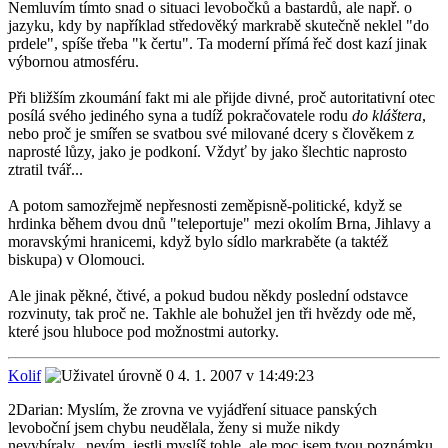
Nemluvím tímto snad o situaci levobočků a bastardů, ale např. o
jazyku, kdy by například středověký markrabě skutečně neklel "do
prdele", spíše třeba "k čertu". Ta moderní přímá řeč dost kazí jinak
výbornou atmosféru.
Při bližším zkoumání fakt mi ale přijde divné, proč autoritativní otec
posílá svého jediného syna a tudíž pokračovatele rodu
do kláštera
,
nebo proč je smířen se svatbou své milované dcery s člověkem z
naprosté lůzy, jako je podkoní. Vždyť by jako šlechtic naprosto
ztratil tvář...
A potom samozřejmě nepřesnosti zeměpisně-politické, když se
hrdinka během dvou dnů "teleportuje" mezi okolím Brna, Jihlavy a
moravskými hranicemi, když bylo sídlo markraběte (a taktéž
biskupa) v Olomouci.
Ale jinak pěkné, čtivé, a pokud budou někdy poslední odstavce
rozvinuty, tak proč ne. Takhle ale bohužel jen tři hvězdy ode mě,
které jsou hluboce pod možnostmi autorky.
Kolif
4. 1. 2007 v 14:49:23
2Darian: Myslím, že zrovna ve vyjádření situace panských
levoboční jsem chybu neudělala, ženy si muže nikdy
nevybíraly...nevím, jestli myslíš tohle, ale moc jsem tvou poznámku