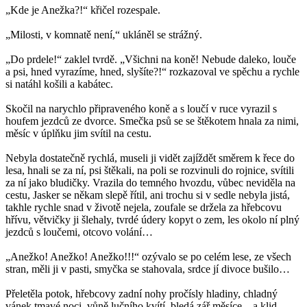
„Kde je Anežka?!“ křičel rozespale.
„Milosti, v komnatě není,“ ukláněl se strážný.
„Do prdele!“ zaklel tvrdě. „Všichni na koně! Nebude daleko, louče
a psi, hned vyrazíme, hned, slyšíte?!“ rozkazoval ve spěchu a rychle
si natáhl košili a kabátec.
Skočil na narychlo připraveného koně a s loučí v ruce vyrazil s
houfem jezdců ze dvorce. Smečka psů se se štěkotem hnala za nimi,
měsíc v úplňku jim svítil na cestu.
Nebyla dostatečně rychlá, museli ji vidět zajíždět směrem k řece do
lesa, hnali se za ní, psi štěkali, na poli se rozvinuli do rojnice, svítili
za ní jako bludičky. Vrazila do temného hvozdu, vůbec neviděla na
cestu, Jasker se někam slepě řítil, ani trochu si v sedle nebyla jistá,
takhle rychle snad v životě nejela, zoufale se držela za hřebcovu
hřívu, větvičky ji šlehaly, tvrdé údery kopyt o zem, les okolo ní plný
jezdců s loučemi, otcovo volání…
„Anežko! Anežko! Anežko!!!“ ozývalo se po celém lese, ze všech
stran, měli ji v pasti, smyčka se stahovala, srdce jí divoce bušilo…
Přeletěla potok, hřebcovy zadní nohy pročísly hladiny, chladný
vánek tmavé noci, vůně lučního kvítí, bledá zář měsíce…a klid.