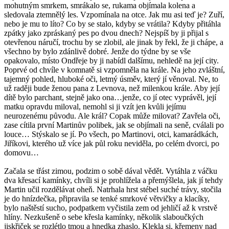
mohutným smrkem, smrákalo se, rukama objímala kolena a
sledovala ztemnělý les. Vzpomínala na otce. Jak mu asi teď je? Zuří,
nebo je mu to líto? Co by se stalo, kdyby se vrátila? Kdyby přitáhla
zpátky jako zpráskaný pes po dvou dnech? Nejspíš by ji přijal s
otevřenou náručí, trochu by se zlobil, ale jinak by řekl, že ji chápe, a
všechno by bylo zdánlivě dobré. Jenže do týdne by se vše
opakovalo, místo Ondřeje by ji nabídl dalšímu, nehledě na její city.
Poprvé od chvíle v komnatě si vzpomněla na krále. Na jeho zvláštní,
tajemný pohled, hluboké oči, letmý úsměv, který jí věnoval. Ne, to
už raději bude ženou pana z Levnova, než milenkou krále. Aby její
dítě bylo parchant, stejně jako ona…jenže, co jí otec vyprávěl, její
matku opravdu miloval, nemohl si ji vzít jen kvůli jejímu
neurozenému původu. Ale král? Copak může milovat? Zavřela oči,
zase cítila první Martinův polibek, jak se objímali na seně, cválali po
louce… Stýskalo se jí. Po všech, po Martinovi, otci, kamarádkách,
Jiříkovi, kterého už více jak půl roku neviděla, po celém dvorci, po
domovu…
Začala se třást zimou, podzim o sobě dával vědět. Vytáhla z váčku
dva křesací kamínky, chvíli si je prohlížela a přemýšlela, jak jí tehdy
Martin učil rozdělávat oheň. Natrhala hrst stébel suché trávy, stočila
je do hnízdečka, připravila se tenké smrkové větvičky a klacíky,
bylo naštěstí sucho, podpatkem vyčistila zem od jehličí až k vrstvě
hlíny. Nezkušeně o sebe křesla kamínky, několik slaboučkých
jiskřiček se rozlétlo tmou a hnedka zhaslo. Klekla si, křemeny nad