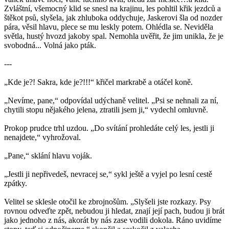
Zvláštní, všemocný klid se snesl na krajinu, les pohltil křik jezdců a
štěkot psů, slyšela, jak zhluboka oddychuje, Jaskerovi šla od nozder
pára, věsil hlavu, plece se mu leskly potem. Ohlédla se. Neviděla
světla, hustý hvozd jakoby spal. Nemohla uvěřit, že jim unikla, že je
svobodná... Volná jako pták.
---
„Kde je?! Sakra, kde je?!!!“ křičel markrabě a otáčel koně.
„Nevíme, pane,“ odpovídal udýchaně velitel. „Psi se nehnali za ní,
chytili stopu nějakého jelena, ztratili jsem ji,“ vydechl omluvně.
Prokop prudce trhl uzdou. „Do svítání prohledáte celý les, jestli ji
nenajdete,“ vyhrožoval.
„Pane,“ sklání hlavu voják.
„Jestli ji nepřivedeš, nevracej se,“ sykl ještě a vyjel po lesní cestě
zpátky.
Velitel se sklesle otočil ke zbrojnošům. „Slyšeli jste rozkazy. Psy
rovnou odveďte zpět, nebudou ji hledat, znají její pach, budou ji brát
jako jednoho z nás, akorát by nás zase vodili dokola. Ráno uvidíme