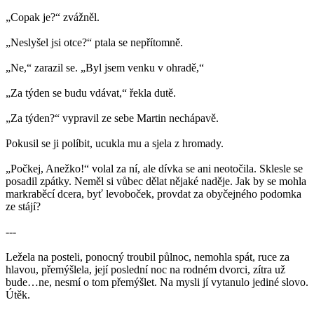
„Copak je?“ zvážněl.
„Neslyšel jsi otce?“ ptala se nepřítomně.
„Ne,“ zarazil se. „Byl jsem venku v ohradě,“
„Za týden se budu vdávat,“ řekla dutě.
„Za týden?“ vypravil ze sebe Martin nechápavě.
Pokusil se ji políbit, ucukla mu a sjela z hromady.
„Počkej, Anežko!“ volal za ní, ale dívka se ani neotočila. Sklesle se
posadil zpátky. Neměl si vůbec dělat nějaké naděje. Jak by se mohla
markraběcí dcera, byť levoboček, provdat za obyčejného podomka
ze stájí?
---
Ležela na posteli, ponocný troubil půlnoc, nemohla spát, ruce za
hlavou, přemýšlela, její poslední noc na rodném dvorci, zítra už
bude…ne, nesmí o tom přemýšlet. Na mysli jí vytanulo jediné slovo.
Útěk.