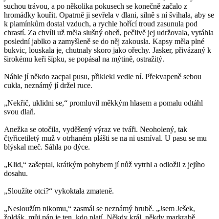
suchou trávou, a po několika pokusech se konečně začalo z
hromádky kouřit. Opatrně ji sevřela v dlani, silně s ní švihala, aby se
k plamínkům dostal vzduch, a rychle hořící troud zasunula pod
chrastí. Za chvíli už měla slušný oheň, pečlivě jej udržovala, vytáhla
poslední jablko a zamyšleně se do něj zakousla. Kapsy měla plné
bukvic, louskala je, chutnaly skoro jako ořechy. Jasker, přivázaný k
širokému keři šípku, se popásal na mýtině, ostražitý.
Náhle jí někdo zacpal pusu, přiklekl vedle ní. Překvapeně sebou
cukla, neznámý jí držel ruce.
„Nekřič, uklidni se,“ promluvil měkkým hlasem a pomalu odtáhl
svou dlaň.
Anežka se otočila, vyděšený výraz ve tváři. Neoholený, tak
čtyřicetiletý muž v otrhaném plášti se na ni usmíval. U pasu se mu
blýskal meč. Sáhla po dýce.
„Klid,“ zašeptal, krátkým pohybem jí nůž vytrhl a odložil z jejího
dosahu.
„Sloužíte otci?“ vykoktala zmateně.
„Nesloužím nikomu,“ zasmál se neznámý hrubě. „Jsem Ješek,
žoldák, můj pán je ten, kdo platí. Někdy král, někdy markrabě,