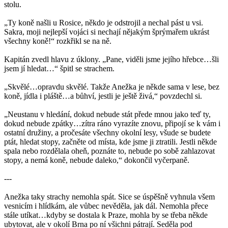
stolu.
„Ty koně našli u Rosice, někdo je odstrojil a nechal pást u vsi.
Sakra, moji nejlepší vojáci si nechají nějakým šprýmařem ukrást
všechny koně!“ rozkřikl se na ně.
Kapitán zvedl hlavu z úklony. „Pane, viděli jsme jejího hřebce…šli
jsem jí hledat…“ špitl se strachem.
„Skvělé…opravdu skvělé. Takže Anežka je někde sama v lese, bez
koně, jídla i pláště…a bůhví, jestli je ještě živá,“ povzdechl si.
„Neustanu v hledání, dokud nebude stát přede mnou jako teď ty,
dokud nebude zpátky…zítra ráno vyrazíte znovu, připojí se k vám i
ostatní družiny, a pročesáte všechny okolní lesy, všude se budete
ptát, hledat stopy, začněte od místa, kde jsme ji ztratili. Jestli někde
spala nebo rozdělala oheň, poznáte to, nebude po sobě zahlazovat
stopy, a nemá koně, nebude daleko,“ dokončil vyčerpaně.
---
Anežka taky strachy nemohla spát. Sice se úspěšně vyhnula všem
vesnicím i hlídkám, ale vůbec nevěděla, jak dál. Nemohla přece
stále utíkat…kdyby se dostala k Praze, mohla by se třeba někde
ubytovat, ale v okolí Brna po ní všichni pátrají. Seděla pod