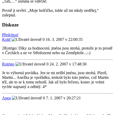
„Tati,…“ usmála se vděčně.
Pevně ji sevřel. „Moje holčičko, tohle už mi nikdy nedělej,“
zašeptal.
Diskuze
Předchozí
Kolif
16. 3. 2007 v 22:00:35
2Rotrigo: Díky za hodnocení, jména jsou strohá, protože je to prostě
v Čechách a ne ve Středozemi nebo na Zeměploše...:-)
Rotrigo
24. 2. 2007 v 17:48:30
Je to výborná povídka. Jen se mi nelíbí jména, jsou strohá. Plzeň,
Martin... Anežka je vpořádku, tenkrát bylo toto jméno, což Martin
též, ale to se k tomu nehodí. Jak už bylo řečeno, konec je velmi
rychle napsaný a odbitý. 4*
Apea
7. 1. 2007 v 20:27:21