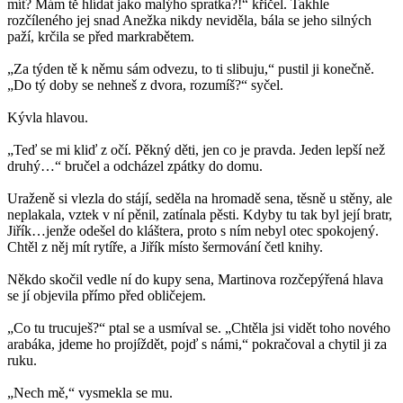
mít? Mám tě hlídat jako malýho spratka?!“ křičel. Takhle
rozčíleného jej snad Anežka nikdy neviděla, bála se jeho silných
paží, krčila se před markrabětem.
„Za týden tě k němu sám odvezu, to ti slibuju,“ pustil ji konečně.
„Do tý doby se nehneš z dvora, rozumíš?“ syčel.
Kývla hlavou.
„Teď se mi kliď z očí. Pěkný děti, jen co je pravda. Jeden lepší než
druhý…“ bručel a odcházel zpátky do domu.
Uraženě si vlezla do stájí, seděla na hromadě sena, těsně u stěny, ale
neplakala, vztek v ní pěnil, zatínala pěsti. Kdyby tu tak byl její bratr,
Jiřík…jenže odešel do kláštera, proto s ním nebyl otec spokojený.
Chtěl z něj mít rytíře, a Jiřík místo šermování četl knihy.
Někdo skočil vedle ní do kupy sena, Martinova rozčepýřená hlava
se jí objevila přímo před obličejem.
„Co tu trucuješ?“ ptal se a usmíval se. „Chtěla jsi vidět toho nového
arabáka, jdeme ho projíždět, pojď s námi,“ pokračoval a chytil ji za
ruku.
„Nech mě,“ vysmekla se mu.