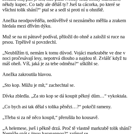
někdy kupec. Co tady ale děláš ty? Jseš ta cácorka, po které se
všichni tolik shání?“ ptal se a sedl si proti ní u ohniště.
Anežka neodpověděla, nedůvěřivě si neznámého měřila a zrakem
hledala mezi dřívím dýku.
Muž se na ni pátravě podíval, přiložil do ohně a založil si ruce na
prsou. Trpělivě si povzdechl.
„Neublížím ti, nemám k tomu důvod. Vojáci markraběte ve dne v
noci pročesávají lesy, nepotrvá dlouho a najdou tě. Zvlášť když tu
máš oheň. Víš, jaká je za tebe odměna?“ ušklíbl se.
Anežka zakroutila hlavou.
„Sto kop. Můžu je mít,“ zachechtal se.
Dívka zbledla. „Za sto kop se dá koupit pěkný dům…“ vykoktala.
„Co bych asi tak dělal s tolika pěnězi…?“ pokrčil rameny.
„Třeba si za ně něco koupil,“ přerušila ho kousavě.
„A helemese, jseš i pěkně drzá. Proč tě vlastně markrabě tolik shání?
Nemůže spát s jinou harapannou?“ zajímal se.