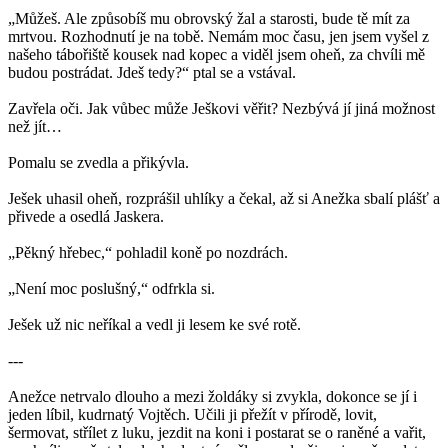
„Můžeš. Ale způsobíš mu obrovský žal a starosti, bude tě mít za
mrtvou. Rozhodnutí je na tobě. Nemám moc času, jen jsem vyšel z
našeho tábořiště kousek nad kopec a viděl jsem oheň, za chvíli mě
budou postrádat. Jdeš tedy?“ ptal se a vstával.
Zavřela oči. Jak vůbec může Ješkovi věřit? Nezbývá jí jiná možnost
než jít…
Pomalu se zvedla a přikývla.
Ješek uhasil oheň, rozprášil uhlíky a čekal, až si Anežka sbalí plášť a
přivede a osedlá Jaskera.
„Pěkný hřebec,“ pohladil koně po nozdrách.
„Není moc poslušný,“ odfrkla si.
Ješek už nic neříkal a vedl ji lesem ke své rotě.
---
Anežce netrvalo dlouho a mezi žoldáky si zvykla, dokonce se jí i
jeden líbil, kudrnatý Vojtěch. Učili ji přežít v přírodě, lovit,
šermovat, střílet z luku, jezdit na koni i postarat se o raněné a vařit,