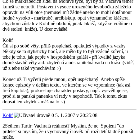
Co se markraběcích sídel na Moravě týče, byl by za Václava téměř
kumšt se netrefit. Postavení vysoce urozeného levobočka záleželo
opravdu na vůli otce (nemusel mít žádné anebo to mohl dotáhnout
hodně vysoko - markrabě, arcibiskup, opat významného kláštera,
abychom zůstali v Kolifině období, jinak taktéž, když se vrátíme o
dvě století, kníže). U dcer zvláště.
Kolif
Čti si po sobě věty, příliš pospícháš, opakuješ výpadky z vazby.
Někdy se to stylisticky hodí, ale mělo by to být vzácné koření, u
tebe je toho, jak pepře v hospodském guláši - při kvalitě jazyka,
dobré stavbě věty atd. zbytečná a odstranitelná vada na kráse (vidíš,
už z tebe také vynechávám :-)
Konec už Ti vyčetli přede mnou, opět uspěchaný. Anebo spíše
konec epizody v delším textu, ve kterém se ve vzpomínce (tak asi
třetí kapitola), prokresluje charakter postavy, např. vysvětluje se,
proč si ta panská panenka ví rady v nepohodě. Tak k tomu zkus
dopsat ten zbytek - máš na to :-)
Kolif
5. 1. 2007 v 20:25:08
2Sethem Tartir: Vachratá reálnost? Myslím, že ne. Spojení "do
prdele" si myslím, že i vychovaný člověk při rozčiletí klidně použít
může.