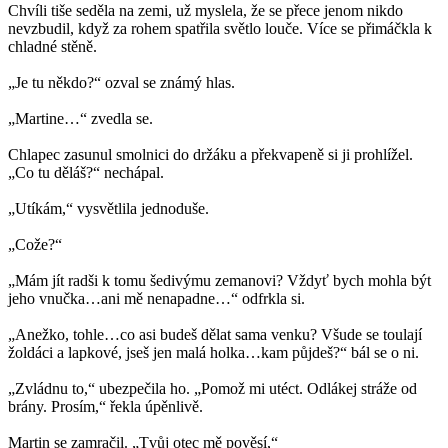
Chvíli tiše seděla na zemi, už myslela, že se přece jenom nikdo
nevzbudil, když za rohem spatřila světlo louče. Více se přimáčkla k
chladné stěně.
„Je tu někdo?“ ozval se známý hlas.
„Martine…“ zvedla se.
Chlapec zasunul smolnici do držáku a překvapeně si ji prohlížel.
„Co tu děláš?“ nechápal.
„Utíkám,“ vysvětlila jednoduše.
„Cože?“
„Mám jít radši k tomu šedivýmu zemanovi? Vždyť bych mohla být
jeho vnučka…ani mě nenapadne…“ odfrkla si.
„Anežko, tohle…co asi budeš dělat sama venku? Všude se toulají
žoldáci a lapkové, jseš jen malá holka…kam půjdeš?“ bál se o ni.
„Zvládnu to,“ ubezpečila ho. „Pomož mi utéct. Odlákej stráže od
brány. Prosím,“ řekla úpěnlivě.
Martin se zamračil. „Tvůj otec mě pověsí,“