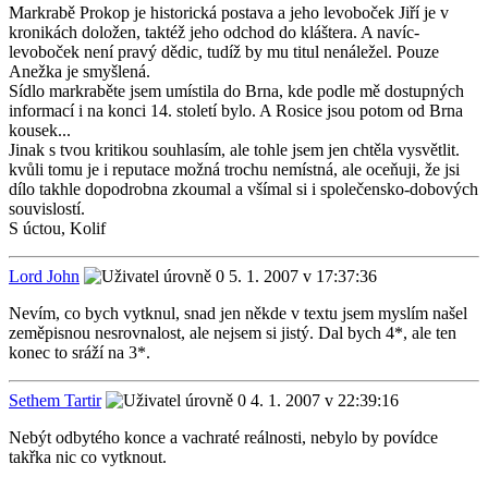
Markrabě Prokop je historická postava a jeho levoboček Jiří je v
kronikách doložen, taktéž jeho odchod do kláštera. A navíc-
levoboček není pravý dědic, tudíž by mu titul nenáležel. Pouze
Anežka je smyšlená.
Sídlo markraběte jsem umístila do Brna, kde podle mě dostupných
informací i na konci 14. století bylo. A Rosice jsou potom od Brna
kousek...
Jinak s tvou kritikou souhlasím, ale tohle jsem jen chtěla vysvětlit.
kvůli tomu je i reputace možná trochu nemístná, ale oceňuji, že jsi
dílo takhle dopodrobna zkoumal a všímal si i společensko-dobových
souvislostí.
S úctou, Kolif
Lord John
5. 1. 2007 v 17:37:36
Nevím, co bych vytknul, snad jen někde v textu jsem myslím našel
zeměpisnou nesrovnalost, ale nejsem si jistý. Dal bych 4*, ale ten
konec to sráží na 3*.
Sethem Tartir
4. 1. 2007 v 22:39:16
Nebýt odbytého konce a vachraté reálnosti, nebylo by povídce
takřka nic co vytknout.