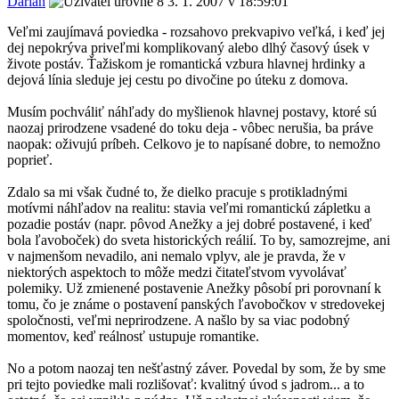
Darian
3. 1. 2007 v 18:59:01
Veľmi zaujímavá poviedka - rozsahovo prekvapivo veľká, i keď jej
dej nepokrýva priveľmi komplikovaný alebo dlhý časový úsek v
živote postáv. Ťažiskom je romantická vzbura hlavnej hrdinky a
dejová línia sleduje jej cestu po divočine po úteku z domova.
Musím pochváliť náhľady do myšlienok hlavnej postavy, ktoré sú
naozaj prirodzene vsadené do toku deja - vôbec nerušia, ba práve
naopak: oživujú príbeh. Celkovo je to napísané dobre, to nemožno
poprieť.
Zdalo sa mi však čudné to, že dielko pracuje s protikladnými
motívmi náhľadov na realitu: stavia veľmi romantickú zápletku a
pozadie postáv (napr. pôvod Anežky a jej dobré postavené, i keď
bola ľavoboček) do sveta historických reálií. To by, samozrejme, ani
v najmenšom nevadilo, ani nemalo vplyv, ale je pravda, že v
niektorých aspektoch to môže medzi čitateľstvom vyvolávať
polemiky. Už zmienené postavenie Anežky pôsobí pri porovnaní k
tomu, čo je známe o postavení panských ľavobočkov v stredovekej
spoločnosti, veľmi neprirodzene. A našlo by sa viac podobný
momentov, keď reálnosť ustupuje romantike.
No a potom naozaj ten nešťastný záver. Povedal by som, že by sme
pri tejto poviedke mali rozlišovať: kvalitný úvod s jadrom... a to