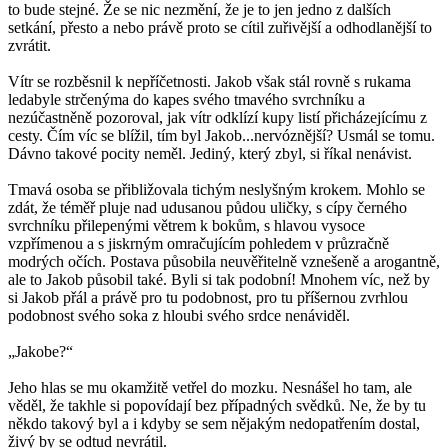
to bude stejné. Že se nic nezmění, že je to jen jedno z dalších
setkání, přesto a nebo právě proto se cítil zuřivější a odhodlanější to
zvrátit.
Vítr se rozběsnil k nepříčetnosti. Jakob však stál rovně s rukama
ledabyle strčenýma do kapes svého tmavého svrchníku a
nezúčastněně pozoroval, jak vítr odklízí kupy listí přicházejícímu z
cesty. Čím víc se blížil, tím byl Jakob...nervóznější? Usmál se tomu.
Dávno takové pocity neměl. Jediný, který zbyl, si říkal nenávist.
Tmavá osoba se přibližovala tichým neslyšným krokem. Mohlo se
zdát, že téměř pluje nad udusanou půdou uličky, s cípy černého
svrchníku přilepenými větrem k bokům, s hlavou vysoce
vzpřímenou a s jiskrným omračujícím pohledem v průzračně
modrých očích. Postava působila neuvěřitelně vznešeně a arogantně,
ale to Jakob působil také. Byli si tak podobní! Mnohem víc, než by
si Jakob přál a právě pro tu podobnost, pro tu příšernou zvrhlou
podobnost svého soka z hloubi svého srdce nenáviděl.
„Jakobe?“
Jeho hlas se mu okamžitě vetřel do mozku. Nesnášel ho tam, ale
věděl, že takhle si popovídají bez případných svědků. Ne, že by tu
někdo takový byl a i kdyby se sem nějakým nedopatřením dostal,
živý by se odtud nevrátil.