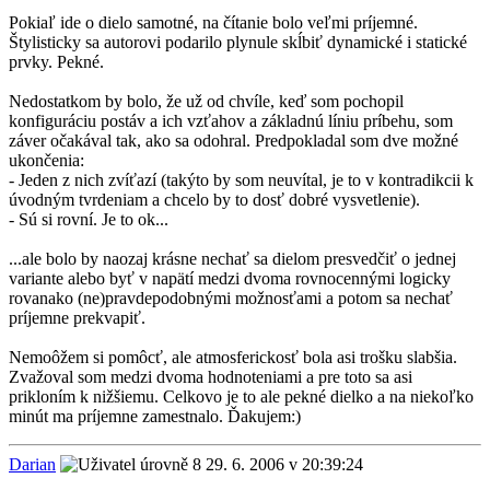
Pokiaľ ide o dielo samotné, na čítanie bolo veľmi príjemné.
Štylisticky sa autorovi podarilo plynule skĺbiť dynamické i statické
prvky. Pekné.
Nedostatkom by bolo, že už od chvíle, keď som pochopil
konfiguráciu postáv a ich vzťahov a základnú líniu príbehu, som
záver očakával tak, ako sa odohral. Predpokladal som dve možné
ukončenia:
- Jeden z nich zvíťazí (takýto by som neuvítal, je to v kontradikcii k
úvodným tvrdeniam a chcelo by to dosť dobré vysvetlenie).
- Sú si rovní. Je to ok...
...ale bolo by naozaj krásne nechať sa dielom presvedčiť o jednej
variante alebo byť v napätí medzi dvoma rovnocennými logicky
rovanako (ne)pravdepodobnými možnosťami a potom sa nechať
príjemne prekvapiť.
Nemoôžem si pomôcť, ale atmosferickosť bola asi trošku slabšia.
Zvažoval som medzi dvoma hodnoteniami a pre toto sa asi
prikloním k nižšiemu. Celkovo je to ale pekné dielko a na niekoľko
minút ma príjemne zamestnalo. Ďakujem:)
Darian
29. 6. 2006 v 20:39:24