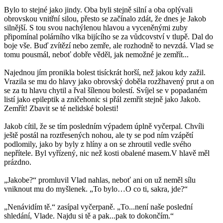
Bylo to stejné jako jindy. Oba byli stejně silní a oba oplývali
obrovskou vnitřní silou, přesto se začínalo zdát, že dnes je Jakob
silnější. S tou svou nachýlenou hlavou a vyceněnými zuby
připomínal polárního vlka bijícího se za vůdcovství v tlupě. Dal do
boje vše. Buď zvítězí nebo zemře, ale rozhodně to nevzdá. Vlad se
tomu pousmál, neboť dobře věděl, jak nemožné je zemřít...
Najednou jím pronikla bolest tisíckrát horší, než jakou kdy zažil.
Vrazila se mu do hlavy jako obrovský doběla rozžhavený prut a on
se za tu hlavu chytil a řval šílenou bolestí. Svíjel se v popadaném
listí jako epileptik a zničehonic si přál zemřít stejně jako Jakob.
Zemřít! Zbavit se té nelidské bolesti!
Jakob cítil, že se tím posledním výpadem úplně vyčerpal. Chvíli
ještě postál na roztřesených nohou, ale ty se pod ním vzápětí
podlomily, jako by byly z hlíny a on se zhroutil vedle svého
nepřítele. Byl vyřízený, nic než kosti obalené masem.V hlavě měl
prázdno.
„Jakobe?“ promluvil Vlad nahlas, neboť ani on už neměl sílu
vniknout mu do myšlenek. „To bylo…O co ti, sakra, jde?“
„Nenávidím tě.“ zasípal vyčerpaně. „To...není naše poslední
shledání, Vlade. Najdu si tě a pak...pak to dokončím.“