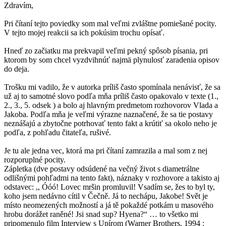
Zdravím,
Pri čítaní tejto poviedky som mal veľmi zvláštne pomiešané pocity.
V tejto mojej reakcii sa ich pokúsim trochu opísať.
Hneď zo začiatku ma prekvapil veľmi pekný spôsob písania, pri
ktorom by som chcel vyzdvihnúť najmä plynulosť zaradenia opisov
do deja.
Trošku mi vadilo, že v autorka príliš často spomínala nenávisť, že sa
už aj to samotné slovo podľa mňa príliš často opakovalo v texte (1.,
2., 3., 5. odsek ) a bolo aj hlavným predmetom rozhovorov Vlada a
Jakoba. Podľa mňa je veľmi výrazne naznačené, že sa tie postavy
neznášajú a zbytočne potrhovať tento fakt a krútiť sa okolo neho je
podľa, z pohľadu čitateľa, rušivé.
Je tu ale jedna vec, ktorá ma pri čítaní zamrazila a mal som z nej
rozporuplné pocity.
Zápletka (dve postavy odsúdené na večný život s diametrálne
odlišnými pohľadmi na tento fakt), náznaky v rozhovore a takisto aj
odstavec: ,, Óóó! Lovec mršin promluvil! Vsadím se, žes to byl ty,
koho jsem nedávno cítil v Čečně. Já to nechápu, Jakobe! Svět je
místo neomezených možností a já tě pokaždé potkám u masového
hrobu dorážet raněné! Jsi snad sup? Hyena?“ … to všetko mi
pripomenulo film Interview s Upírom (Warner Brothers, 1994 ;