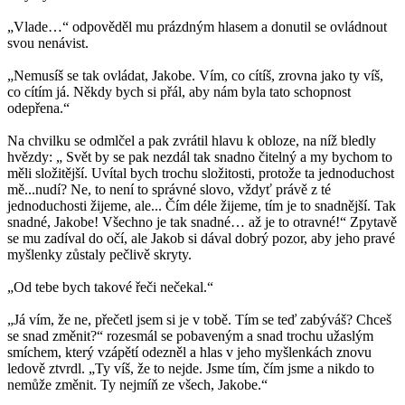
„Vlade…“ odpověděl mu prázdným hlasem a donutil se ovládnout
svou nenávist.
„Nemusíš se tak ovládat, Jakobe. Vím, co cítíš, zrovna jako ty víš,
co cítím já. Někdy bych si přál, aby nám byla tato schopnost
odepřena.“
Na chvilku se odmlčel a pak zvrátil hlavu k obloze, na níž bledly
hvězdy: „ Svět by se pak nezdál tak snadno čitelný a my bychom to
měli složitější. Uvítal bych trochu složitosti, protože ta jednoduchost
mě...nudí? Ne, to není to správné slovo, vždyť právě z té
jednoduchosti žijeme, ale... Čím déle žijeme, tím je to snadnější. Tak
snadné, Jakobe! Všechno je tak snadné… až je to otravné!“ Zpytavě
se mu zadíval do očí, ale Jakob si dával dobrý pozor, aby jeho pravé
myšlenky zůstaly pečlivě skryty.
„Od tebe bych takové řeči nečekal.“
„Já vím, že ne, přečetl jsem si je v tobě. Tím se teď zabýváš? Chceš
se snad změnit?“ rozesmál se pobaveným a snad trochu užaslým
smíchem, který vzápětí odezněl a hlas v jeho myšlenkách znovu
ledově ztvrdl. „Ty víš, že to nejde. Jsme tím, čím jsme a nikdo to
nemůže změnit. Ty nejmíň ze všech, Jakobe.“