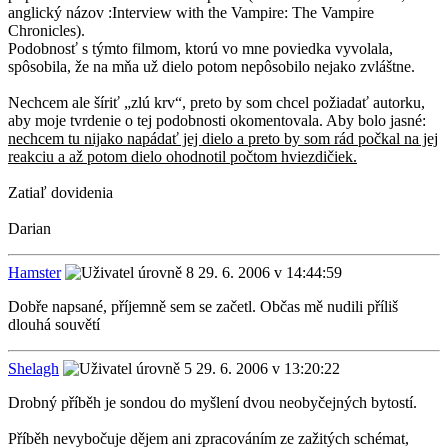
anglický názov :Interview with the Vampire: The Vampire
Chronicles).
Podobnosť s týmto filmom, ktorú vo mne poviedka vyvolala,
spôsobila, že na mňa už dielo potom nepôsobilo nejako zvláštne.
Nechcem ale šíriť „zlú krv“, preto by som chcel požiadať autorku,
aby moje tvrdenie o tej podobnosti okomentovala. Aby bolo jasné:
nechcem tu nijako napádať jej dielo a preto by som rád počkal na jej
reakciu a až potom dielo ohodnotil počtom hviezdičiek.
Zatiaľ dovidenia
Darian
Hamster
29. 6. 2006 v 14:44:59
Dobře napsané, příjemně sem se začetl. Občas mě nudili příliš
dlouhá souvětí
Shelagh
29. 6. 2006 v 13:20:22
Drobný příběh je sondou do myšlení dvou neobyčejných bytostí.
Příběh nevybočuje dějem ani zpracováním ze zažitých schémat,