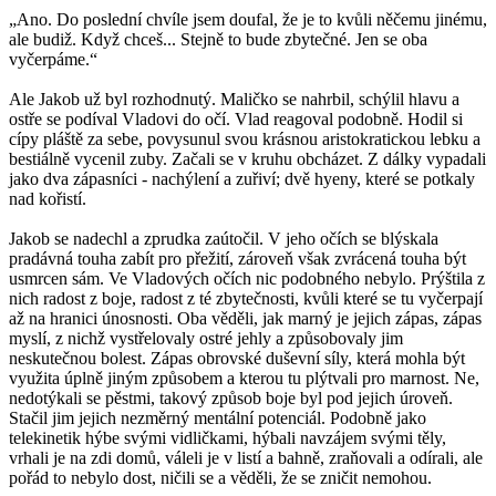
„Ano. Do poslední chvíle jsem doufal, že je to kvůli něčemu jinému,
ale budiž. Když chceš... Stejně to bude zbytečné. Jen se oba
vyčerpáme.“
Ale Jakob už byl rozhodnutý. Maličko se nahrbil, schýlil hlavu a
ostře se podíval Vladovi do očí. Vlad reagoval podobně. Hodil si
cípy pláště za sebe, povysunul svou krásnou aristokratickou lebku a
bestiálně vycenil zuby. Začali se v kruhu obcházet. Z dálky vypadali
jako dva zápasníci - nachýlení a zuřiví; dvě hyeny, které se potkaly
nad kořistí.
Jakob se nadechl a zprudka zaútočil. V jeho očích se blýskala
pradávná touha zabít pro přežití, zároveň však zvrácená touha být
usmrcen sám. Ve Vladových očích nic podobného nebylo. Prýštila z
nich radost z boje, radost z té zbytečnosti, kvůli které se tu vyčerpají
až na hranici únosnosti. Oba věděli, jak marný je jejich zápas, zápas
myslí, z nichž vystřelovaly ostré jehly a způsobovaly jim
neskutečnou bolest. Zápas obrovské duševní síly, která mohla být
využita úplně jiným způsobem a kterou tu plýtvali pro marnost. Ne,
nedotýkali se pěstmi, takový způsob boje byl pod jejich úroveň.
Stačil jim jejich nezměrný mentální potenciál. Podobně jako
telekinetik hýbe svými vidličkami, hýbali navzájem svými těly,
vrhali je na zdi domů, váleli je v listí a bahně, zraňovali a odírali, ale
pořád to nebylo dost, ničili se a věděli, že se zničit nemohou.