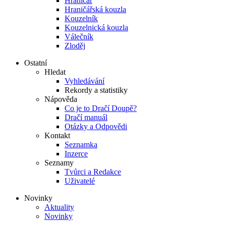
Hraničář
Hraničářská kouzla
Kouzelník
Kouzelnická kouzla
Válečník
Zloděj
Ostatní
Hledat
Vyhledávání
Rekordy a statistiky
Nápověda
Co je to Dračí Doupě?
Dračí manuál
Otázky a Odpovědi
Kontakt
Seznamka
Inzerce
Seznamy
Tvůrci a Redakce
Uživatelé
Novinky
Aktuality
Novinky