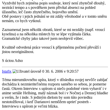
Vyzdvihl bych zejména popis souboje, který není zbytečně dlouhý,
neztrácí tempo a s povděkem jsem přivítal absenci na pohled
úžasného, leč často zbytečného, bojového umění.
Obě postavy i jejich jednání se mi zdály věrohodné a v tomto směru
nemám, co bych vytknul.
Zaznamenal jsem několik obratů, které se mi nezdály (např. vroucí
kyselina) a na několika místech by se lépe vyjímala čárka.
Gramatické chyby jako takové jsem neobjevil vůbec.
Kvalitně odvedená práce veoucí k příjemnému počtení převáží i
jistou neoriginálnost.
S úctou Adso
Istafix
30. 6. 2006 v 9:20:57
Téma mierumilovného upíra, ktorý v dôsledku svojej nevôľe zabíjať
dochádza k nezmieriteľnému rozporu samého so sebou, je pomerne
častá. Okrem Interview s upírom si niečo podobné viem vybaviť i v
anime seriále Hellsing, malý náznak bol i v Nočnej a Dennej hliadke
a verím, že i inde. S jediným dielom by som túto poviedku
nestotožňoval, i keď Darianovi nemôžem uprieť postreh -
Interviewu s upírom je veľmi blízka.