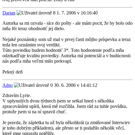
Darian
1. 7. 2006 v 16:16:40
Autorka sa mi ozvala - síce do pošty - ale mám pocit, že by bolo odo
mňa fér teraz ohodnotiť jej dielo.
Nejaké poznámky som už mal v prvej časti môjho príspevku a teraz
teda len oznámim svoj verdikt.
Túto poviedku budem hodnotiť 3*. Toto hodnotenie podľa mňa
odzrkadľuje kvalitu poviedky. Autorka má potenciál a v budúcnosti
nás podľa mňa veľmi milo prekvapí.
Pekný deň
Adso
30. 6. 2006 v 14:41:12
Zdravím Lyrie.
V uplynulých dvou týdnech jsem se setkal hned s několika
zpracováními upírů, která mě rozčilila. Jsem rád za tuhle povídku,
protože jsem si na ní spravil chuť.
Je pravda, že zápletka tu už byla několikrát (a zmiňované Interwiev
je toho dobrým příkladem), ale přesto se ti podařilo několik věcí,
které mne opravdu potěšily.