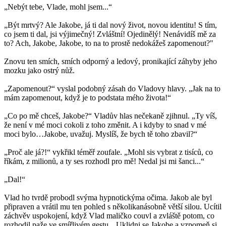
„Nebýt tebe, Vlade, mohl jsem...“
„Být mrtvý? Ale Jakobe, já ti dal nový život, novou identitu! S tím,
co jsem ti dal, jsi výjimečný! Zvláštní! Ojedinělý! Nenávidíš mě za
to? Ach, Jakobe, Jakobe, to na to prostě nedokážeš zapomenout?"
Znovu ten smích, smích odporný a ledový, pronikající záhyby jeho
mozku jako ostrý nůž.
„Zapomenout?“ vyslal podobný zásah do Vladovy hlavy. „Jak na to
mám zapomenout, když je to podstata mého života!“
„Co po mě chceš, Jakobe?“ Vladův hlas nečekaně zjihnul. „Ty víš,
že není v mé moci cokoli z toho změnit. A i kdyby to snad v mé
moci bylo…Jakobe, uvažuj. Myslíš, že bych tě toho zbavil?“
„Proč ale já?!“ vykřikl téměř zoufale. „Mohl sis vybrat z tisíců, co
říkám, z milionů, a ty ses rozhodl pro mě! Nedal jsi mi šanci...“
„Dal!“
Vlad ho tvrdě probodl svýma hypnotickýma očima. Jakob ale byl
připraven a vrátil mu ten pohled s několikanásobně větší silou. Ucítil
záchvěv uspokojení, když Vlad maličko couvl a zvláště potom, co
rozhodil paže ve smířlivém gestu. „Uklidni se Jakobe a vzpomeň si.