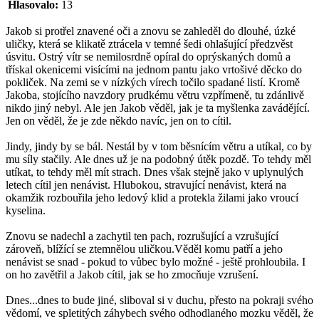
Hlasovalo:
13
Jakob si protřel znavené oči a znovu se zahleděl do dlouhé, úzké
uličky, která se klikatě ztrácela v temné šedi ohlašující předzvěst
úsvitu. Ostrý vítr se nemilosrdně opíral do oprýskaných domů a
třískal okenicemi visícími na jednom pantu jako vrtošivé děcko do
pokliček. Na zemi se v nízkých vírech točilo spadané listí. Kromě
Jakoba, stojícího navzdory prudkému větru vzpřímeně, tu zdánlivě
nikdo jiný nebyl. Ale jen Jakob věděl, jak je ta myšlenka zavádějící.
Jen on věděl, že je zde někdo navíc, jen on to cítil.
Jindy, jindy by se bál. Nestál by v tom běsnícím větru a utíkal, co by
mu síly stačily. Ale dnes už je na podobný útěk pozdě. To tehdy měl
utíkat, to tehdy měl mít strach. Dnes však stejně jako v uplynulých
letech cítil jen nenávist. Hlubokou, stravující nenávist, která na
okamžik rozbouřila jeho ledový klid a protekla žilami jako vroucí
kyselina.
Znovu se nadechl a zachytil ten pach, rozrušující a vzrušující
zároveň, blížící se ztemnělou uličkou.Věděl komu patří a jeho
nenávist se snad - pokud to vůbec bylo možné - ještě prohloubila. I
on ho zavětřil a Jakob cítil, jak se ho zmocňuje vzrušení.
Dnes...dnes to bude jiné, sliboval si v duchu, přesto na pokraji svého
vědomí, ve spletitých záhybech svého odhodlaného mozku věděl, že