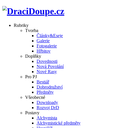
Rubriky
Tvorba
Články&Eseje
Galerie
Fotogalerie
Hřbitov
Doplňky
Dovednosti
Nová Povolání
Nové Rasy
Pro PJ
Bestiář
Dobrodružství
Předměty
Všeobecné
Downloady
Rozvoj DrD
Postavy
Alchymista
Alchymistické předměty