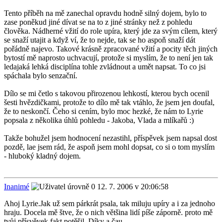
Tento příběh na mě zanechal opravdu hodně silný dojem, bylo to
zase poněkud jiné dívat se na to z jiné stránky než z pohledu
člověka. Nádherné vžití do role upíra, který jde za svým cílem, který
se snaží utajit a když ví, že to nejde, tak se ho aspoň snaží dát
pořádně najevo. Takové krásně zpracované vžití a pocity těch jiných
bytostí mě naprosto uchvacují, protože si myslím, že to není jen tak
ledajaká lehká disciplína tohle zvládnout a umět napsat. To co jsi
spáchala bylo senzační.
Dílo se mi četlo s takovou přirozenou lehkostí, kterou bych ocenil
šesti hvězdičkami, protože to dílo mě tak vtáhlo, že jsem jen doufal,
že to neskončí. Čeho si cením, bylo moc hezké, že nám to Lyrie
popsala z několika úhlů pohledu - Jakoba, Vlada a mlíkařů :)
Takže bohužel jsem hodnocení nezastihl, příspěvek jsem napsal dost
pozdě, lae jsem rád, že aspoň jsem mohl dopsat, co si o tom myslím
- hluboký kladný dojem.
Inanimé
12. 7. 2006 v 20:06:58
Ahoj Lyrie.Jak už sem párkrát psala, tak miluju upíry a i za jednoho
hraju. Docela mě štve, že o nich většina lidí píše záporně. proto mě
tvůj přísvěvek fakt potěšil. Díky a čau