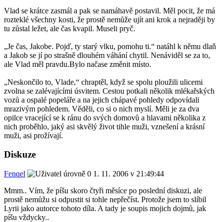
Vlad se krátce zasmál a pak se namáhavě postavil. Měl pocit, že má
rozteklé všechny kosti, že prostě nemůže ujít ani krok a nejraději by
tu zůstal ležet, ale čas kvapil. Museli pryč.
„Je čas, Jakobe. Pojď, ty starý vlku, pomohu ti.“ natáhl k němu dlaň
a Jakob se jí po strašně dlouhém váhání chytil. Nenáviděl se za to,
ale Vlad měl pravdu.Bylo načase změnit místo.
„Neskončilo to, Vlade,“ chraptěl, když se spolu ploužili ulicemi
zvolna se zalévajícími úsvitem. Cestou potkali několik mlékařských
vozů a ospalé popeláře a na jejich chápavé pohledy odpovídali
mrazivým pohledem. Věděli, co si o nich myslí. Měli je za dva
opilce vracející se k ránu do svých domovů a hlavami několika z
nich proběhlo, jaký asi skvělý život tihle muži, vznešení a krásní
muži, asi prožívají.
Diskuze
Fenqel
1. 11. 2006 v 21:49:44
Mmm.. Vím, že píšu skoro čtyři měsíce po poslední diskuzi, ale
prostě nemůžu si odpustit si tohle nepřečíst. Protože jsem to slíbil
Lyrii jako autorce tohoto díla. A tady je soupis mojich dojmů, jak
píšu vždycky..