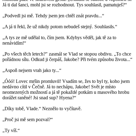
Já ti dal šanci, mohl jsi se rozhodnout. Tys souhlasil, pamatuješ?“
„Podvedl jsi mě. Tehdy jsem jen chtěl znát pravdu...“
„A já ti řekl, že už nikdy potom nebudeš stejný. Souhlasils.“
„A tys ze mě udělal to, čím jsem. Kdybys věděl, jak tě za to
nenávidím!“
„Po všech těch letech?" zasmál se Vlad se stopou obdivu. „To chce
pořádnou sílu. Odkud ji čerpáš, Jakobe? Při tvém způsobu života...“
„Aspoň nejsem vrah jako ty...“
„Óóó! Lovec mršin promluvil! Vsadím se, žes to byl ty, koho jsem
nedávno cítil v Čečně. Já to nechápu, Jakobe! Svět je místo
neomezených možností a já tě pokaždé potkám u masového hrobu
dorážet raněné! Jsi snad sup? Hyena?“
„Díky tobě, Vlade.“ Neznělo to vyčítavě.
„Proč jsi mě sem pozval?“
„Ty víš.“