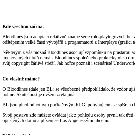
Kde všechno začíná.
Bloodlines jsou adaptací relativně známé série role-playingových he
odštěpením velké částí vývojářů a programátorů z Interplaye (grafici t
Některým z vás možná Bloodlines asociují vzpomínku na prastarou a
jmenovaných titulů nemá s Bloodlines společného prakticky nic a druhý
svůj copyright žárlivé střeží. Jak hořce poznali i scénáristé Underwo
Co vlastně máme?
O Bloodlines (dále jen BL) se všeobecně předpokládalo, že vzdor uji
pohne. Skutečnost je ovšem zcela jiná.
BL jsou plnohodnotným počítačovým RPG, pohybujícím se spíše na hr
Svoji postavu zde můžete ovládat jak z pohledu osoby první, tak tř
opuštěných domů a plížení se Los Angeleskými ulicemi.