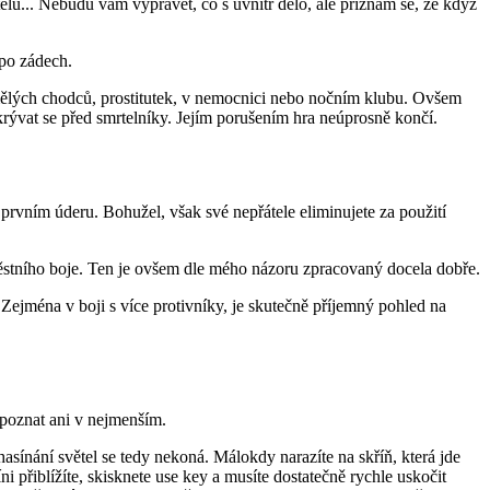
elu... Nebudu vám vyprávět, co s uvnitř dělo, ale přiznám se, že když
po zádech.
amělých chodců, prostitutek, v nemocnici nebo nočním klubu. Ovšem
skrývat se před smrtelníky. Jejím porušením hra neúprosně končí.
prvním úderu. Bohužel, však své nepřátele eliminujete za použití
 pěstního boje. Ten je ovšem dle mého názoru zpracovaný docela dobře.
Zejména v boji s více protivníky, je skutečně příjemný pohled na
 poznat ani v nejmenším.
ínání světel se tedy nekoná. Málokdy narazíte na skříň, která jde
 přiblížíte, skisknete use key a musíte dostatečně rychle uskočit