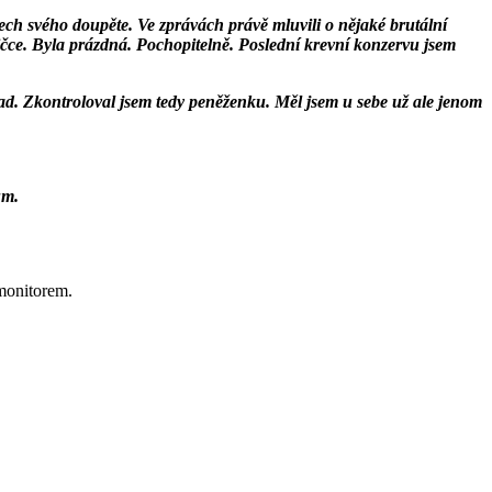
dech svého doupěte. Ve zprávách právě mluvili o nějaké brutální
ničce. Byla prázdná. Pochopitelně. Poslední krevní konzervu jsem
pad. Zkontroloval jsem tedy peněženku. Měl jsem u sebe už ale jenom
um.
 monitorem.