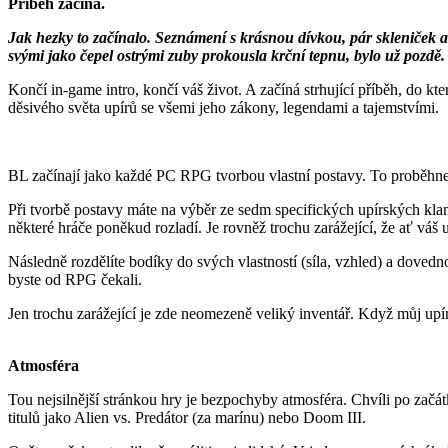
Příběh začíná.
Jak hezky to začínalo. Seznámení s krásnou dívkou, pár skleniček a
svými jako čepel ostrými zuby prokousla krční tepnu, bylo už pozdě.
Končí in-game intro, končí váš život. A začíná strhující příběh, do k
děsivého světa upírů se všemi jeho zákony, legendami a tajemstvími.
BL začínají jako každé PC RPG tvorbou vlastní postavy. To proběhn
Při tvorbě postavy máte na výběr ze sedm specifických upírských kla
některé hráče poněkud rozladí. Je rovněž trochu zarážející, že ať váš 
Následně rozdělíte bodíky do svých vlastností (síla, vzhled) a dovedno
byste od RPG čekali.
Jen trochu zarážející je zde neomezeně veliký inventář. Když můj upír
Atmosféra
Tou nejsilnější stránkou hry je bezpochyby atmosféra. Chvíli po začá
titulů jako Alien vs. Predátor (za marínu) nebo Doom III.