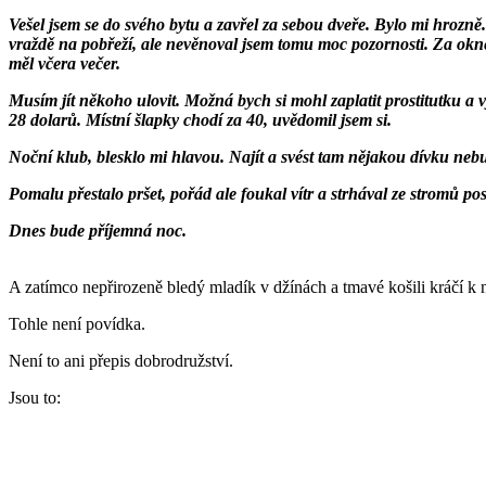
Vešel jsem se do svého bytu a zavřel za sebou dveře. Bylo mi hrozně
vraždě na pobřeží, ale nevěnoval jsem tomu moc pozornosti. Za okne
měl včera večer.
Musím jít někoho ulovit. Možná bych si mohl zaplatit prostitutku a
28 dolarů. Místní šlapky chodí za 40, uvědomil jsem si.
Noční klub, blesklo mi hlavou. Najít a svést tam nějakou dívku nebu
Pomalu přestalo pršet, pořád ale foukal vítr a strhával ze stromů pos
Dnes bude příjemná noc.
A zatímco nepřirozeně bledý mladík v džínách a tmavé košili kráčí k
Tohle není povídka.
Není to ani přepis dobrodružství.
Jsou to: