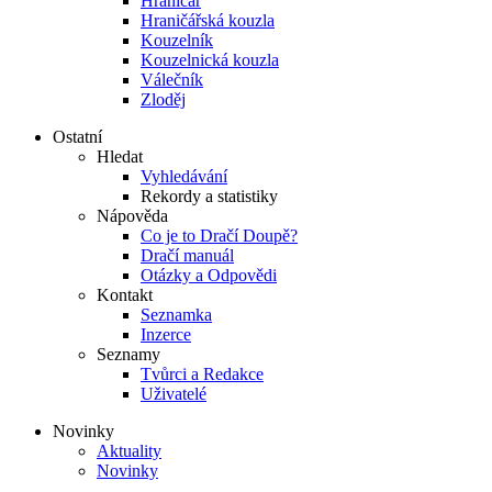
Hraničář
Hraničářská kouzla
Kouzelník
Kouzelnická kouzla
Válečník
Zloděj
Ostatní
Hledat
Vyhledávání
Rekordy a statistiky
Nápověda
Co je to Dračí Doupě?
Dračí manuál
Otázky a Odpovědi
Kontakt
Seznamka
Inzerce
Seznamy
Tvůrci a Redakce
Uživatelé
Novinky
Aktuality
Novinky