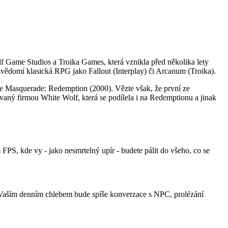
lf Game Studios a Troika Games, která vznikla před několika lety
na svědomí klasická RPG jako Fallout (Interplay) či Arcanum (Troika).
e Masquerade: Redemption (2000). Vězte však, že první ze
ovaný firmou White Wolf, která se podílela i na Redemptionu a jinak
PS, kde vy - jako nesmrtelný upír - budete pálit do všeho, co se
. Vaším denním chlebem bude spíše konverzace s NPC, prolézání