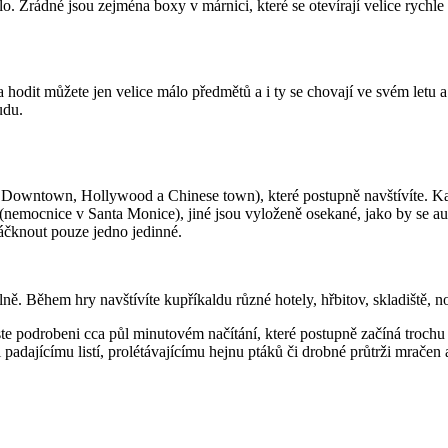
elo. Zrádné jsou zejména boxy v márnici, které se otevírají velice rychl
 a hodit můžete jen velice málo předmětů a i ty se chovají ve svém letu
udu.
 Downtown, Hollywood a Chinese town), které postupně navštívíte. Každ
(nemocnice v Santa Monice), jiné jsou vyloženě osekané, jako by se aut
máčknout pouze jedno jedinné.
lně. Během hry navštívíte kupříkaldu různé hotely, hřbitov, skladiště, 
jste podrobeni cca půl minutovém načítání, které postupně začíná troch
padajícímu listí, prolétávajícímu hejnu ptáků či drobné průtrži mračen