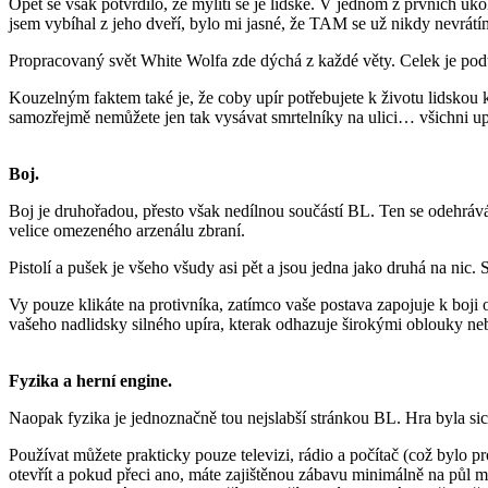
Opět se však potvrdilo, že mýliti se je lidské. V jednom z prvních ú
jsem vybíhal z jeho dveří, bylo mi jasné, že TAM se už nikdy nevrátí
Propracovaný svět White Wolfa zde dýchá z každé věty. Celek je pod
Kouzelným faktem také je, že coby upír potřebujete k životu lidskou
samozřejmě nemůžete jen tak vysávat smrtelníky na ulici… všichni upíř
Boj.
Boj je druhořadou, přesto však nedílnou součástí BL. Ten se odehrává
velice omezeného arzenálu zbraní.
Pistolí a pušek je všeho všudy asi pět a jsou jedna jako druhá na ni
Vy pouze klikáte na protivníka, zatímco vaše postava zapojuje k boji
vašeho nadlidsky silného upíra, kterak odhazuje širokými oblouky ne
Fyzika a herní engine.
Naopak fyzika je jednoznačně tou nejslabší stránkou BL. Hra byla sic
Používat můžete prakticky pouze televizi, rádio a počítač (což bylo
otevřít a pokud přeci ano, máte zajištěnou zábavu minimálně na půl mi