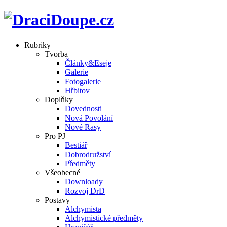
Rubriky
Tvorba
Články&Eseje
Galerie
Fotogalerie
Hřbitov
Doplňky
Dovednosti
Nová Povolání
Nové Rasy
Pro PJ
Bestiář
Dobrodružství
Předměty
Všeobecné
Downloady
Rozvoj DrD
Postavy
Alchymista
Alchymistické předměty