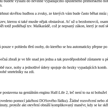
kolů budete vysláni do nevinně vypadajícího opuštěného přímořského hot
m.
trhnut skvělou hudbou a zvuky, ze kterých vám bude často běhat mráz 
 krev, kterou si také musíte nějak obstarávat. Ať už u bezdomovců, os
i totiž podléhají tzv. Maškarádě, což je nepsaný zákon, který je nutí 
 pouze v pohledu třetí osoby, do kterého se hra automaticky přepne po 
c. Sečná zbraň je ve hře snad jen jedna a tak pravděpodobně zůstanete u
 obě ruce, nohy a jednotlivé údery spojuje do hezky vypadajících komb. 
bohé smrtelníky na zdi.
e postavena na geniálním enginu Half-Life 2, leč není to na ni bohužel
 provedeno pomocí jakéhosi DOSového řádku). Žádné rozsvěcení nebo zhas
nuty, protože akt otevření obnáší komplikovaný manévr, kdy se ke skříni