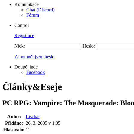
Komunikace
Chat (Discord)
Fórum
Control
Registrace
Nick:
Heslo:
Zapomněl jsem heslo
Doupě jinde
Facebook
Články&Eseje
PC RPG: Vampire: The Masquerade: Bloo
Autor:
Lischai
Přidáno:
26. 3. 2005 v 1:05
Hlasovalo:
11