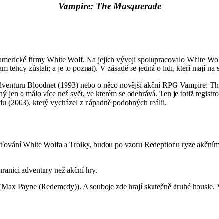
Vampire: The Masquerade
r americké firmy White Wolf. Na jejich vývoji spolupracovalo White Wo
am tehdy zůstali; a je to poznat). V zásadě se jedná o lidi, kteří mají 
dventuru Bloodnet (1993) nebo o něco novější akční RPG Vampire: Th
 jen o málo více než svět, ve kterém se odehrává. Ten je totiž registr
rldu (2003), který vycházel z nápadně podobných reálii.
šťování White Wolfa a Troiky, budou po vzoru Redeptionu ryze akčním F
anici adventury než akční hry.
etí (Max Payne (Redemedy)). A souboje zde hrají skutečně druhé housle