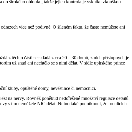
e a do širokého oblouku, takže jejich kontrola je vskutku zkouškou
 a odrazech více než podivně. O šíleném faktu, že často nemůžete ani
á z těchto částí se skládá z cca 20 – 30 domů, z nich přístupných je
orům už snad ani nechtělo se s nimi dělat. V sídle upírského prince
noční kluby, opuštěné domy, nevěstince či nemocnici.
u lézt na nervy. Rovněž poněkud nedořešené množství regulace detailů
 a vy s tím nemůžete NIC dělat. Nutno také podotknout, že po ulicích