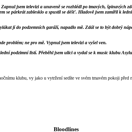
. Zapnul jsem televizi a unaveně se rozhlédl po tmavých, špinavých z
m se párkrát zablesklo a spustil se déšť. Hladově jsem zamířil k led
 vylákat jí do podzemních garáží, napadlo mě. Zdál se to být dobrý ná
de problém; ne pro mě. Vypnul jsem televizi a vyšel ven.
lední podzimní listí. Přeběhl jsem ulici a vydal se k music klubu Asyl
 nočnímu klubu, vy jako u vytržení sedíte ve svém tmavém pokoji před
Bloodlines