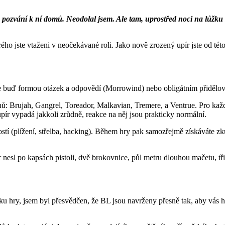
 pozvání k ní domů. Neodolal jsem. Ale tam, uprostřed noci na lůžku
terého jste vtaženi v neočekávané roli. Jako nově zrozený upír jste od
e buď formou otázek a odpovědí (Morrowind) nebo obligátním přidělo
nů: Brujah, Gangrel, Toreador, Malkavian, Tremere, a Ventrue. Pro každ
upír vypadá jakkoli zrůdně, reakce na něj jsou prakticky normální.
stí (plížení, střelba, hacking). Během hry pak samozřejmě získáváte zkuš
 nesl po kapsách pistoli, dvě brokovnice, půl metru dlouhou mačetu, tři
tku hry, jsem byl přesvědčen, že BL jsou navrženy přesně tak, aby vás 