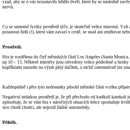
vzad, aby se o vás nezastavilo křídlo dveří, které by se následně zavř
nervů.
Co se samotné fyziky prostředí týče, je skutečně velice mizerná. Vzít
posunout židli (!), která vám zavazí v cestě, se snad ani zmiňovat neb
Prostředí.
Hra je rozdělena do čtyř městských částí Los Angeles (Santa Monica,
taj 10 – 15. Některé interiéry jsou odvedeny velice podrobně a hezky 
kupříkladu narazíte na výtah plný tlačítek, z nichž ostentativně lze z
Každopádně i přes tyto nedostatky působí městské části vcelku přijate
Negativní stránkou prostředí je, že při přechodu od kudkoli kamkoli 
způsobuje, že se vám hra v náročných situacích lehce zpomaluje kvůli 
sice chodí chodci, ale nejezdí žádné automobily.
Příběh.