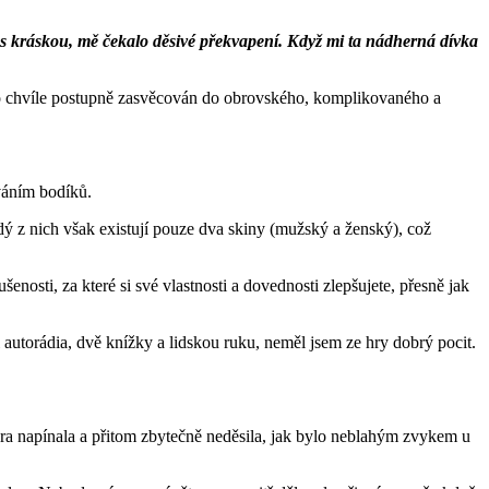
 s kráskou, mě čekalo děsivé překvapení. Když mi ta nádherná dívka
 této chvíle postupně zasvěcován do obrovského, komplikovaného a
váním bodíků.
ý z nich však existují pouze dva skiny (mužský a ženský), což
enosti, za které si své vlastnosti a dovednosti zlepšujete, přesně jak
 autorádia, dvě knížky a lidskou ruku, neměl jsem ze hry dobrý pocit.
hra napínala a přitom zbytečně neděsila, jak bylo neblahým zvykem u