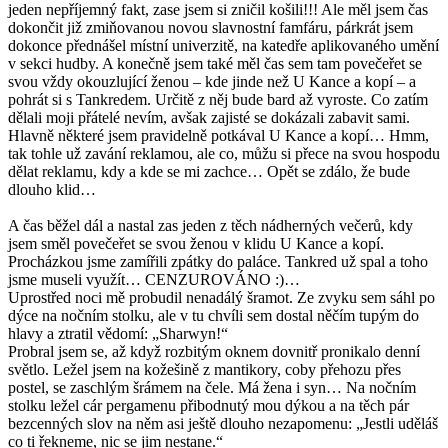
jeden nepříjemný fakt, zase jsem si zničil košili!!! Ale měl jsem čas
dokončit již zmiňovanou novou slavnostní famfáru, párkrát jsem
dokonce přednášel místní univerzitě, na katedře aplikovaného umění
v sekci hudby. A konečně jsem také měl čas sem tam povečeřet se
svou vždy okouzlující ženou – kde jinde než U Kance a kopí – a
pohrát si s Tankredem. Určitě z něj bude bard až vyroste. Co zatím
dělali moji přátelé nevím, avšak zajisté se dokázali zabavit sami.
Hlavně některé jsem pravidelně potkával U Kance a kopí… Hmm,
tak tohle už zavání reklamou, ale co, můžu si přece na svou hospodu
dělat reklamu, kdy a kde se mi zachce… Opět se zdálo, že bude
dlouho klid…
A čas běžel dál a nastal zas jeden z těch nádherných večerů, kdy
jsem směl povečeřet se svou ženou v klidu U Kance a kopí.
Procházkou jsme zamířili zpátky do paláce. Tankred už spal a toho
jsme museli využít… CENZUROVÁNO :)…
Uprostřed noci mě probudil nenadálý šramot. Ze zvyku sem sáhl po
dýce na nočním stolku, ale v tu chvíli sem dostal něčím tupým do
hlavy a ztratil vědomí: „Sharwyn!“
Probral jsem se, až když rozbitým oknem dovnitř pronikalo denní
světlo. Ležel jsem na kožešině z mantikory, coby přehozu přes
postel, se zaschlým šrámem na čele. Má žena i syn… Na nočním
stolku ležel cár pergamenu přibodnutý mou dýkou a na těch pár
bezcenných slov na něm asi ještě dlouho nezapomenu: „Jestli uděláš
co ti řekneme, nic se jim nestane.“