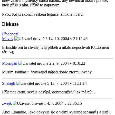
hněv zastřel myšlenky barda natolik, aby nevnímal okolí i přátele,
kteří přišli s ním. Příště to napravím.
PPS.: Když skončí veškerá legrace, zmlkne i bard.
Diskuze
Předchozí
Mavev
14. 10. 2004 v 21:12:46
Erlandile oni tu chválej tvůj příběh a nikdo nepochválí PJ...to není
fér...:-))
Morrigan
2. 9. 2004 v 0:16:22
Musím souhlasit. Vynikající nápad dobře zformulovaný.
Shelagh
13. 7. 2004 v 11:11:14
Příjemné čtení, skvěle odsýpá, dobrodružství jak má být…
zwejk
4. 7. 2004 v 22:36:15
Ahoj Erlandile. Jako obvykle šlo o velmi kvalitně sepsaný ( a jistě i