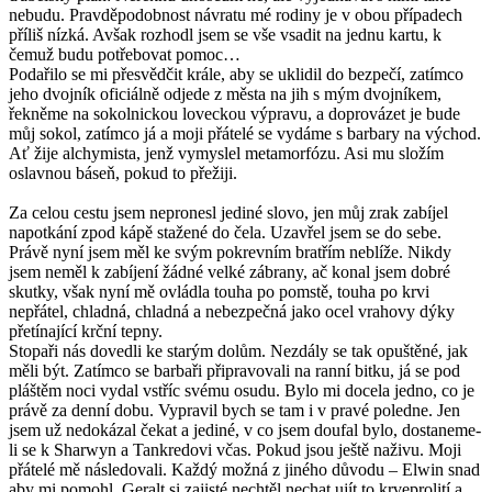
nebudu. Pravděpodobnost návratu mé rodiny je v obou případech
příliš nízká. Avšak rozhodl jsem se vše vsadit na jednu kartu, k
čemuž budu potřebovat pomoc…
Podařilo se mi přesvědčit krále, aby se uklidil do bezpečí, zatímco
jeho dvojník oficiálně odjede z města na jih s mým dvojníkem,
řekněme na sokolnickou loveckou výpravu, a doprovázet je bude
můj sokol, zatímco já a moji přátelé se vydáme s barbary na východ.
Ať žije alchymista, jenž vymyslel metamorfózu. Asi mu složím
oslavnou báseň, pokud to přežiji.
Za celou cestu jsem nepronesl jediné slovo, jen můj zrak zabíjel
napotkání zpod kápě stažené do čela. Uzavřel jsem se do sebe.
Právě nyní jsem měl ke svým pokrevním bratřím neblíže. Nikdy
jsem neměl k zabíjení žádné velké zábrany, ač konal jsem dobré
skutky, však nyní mě ovládla touha po pomstě, touha po krvi
nepřátel, chladná, chladná a nebezpečná jako ocel vrahovy dýky
přetínající krční tepny.
Stopaři nás dovedli ke starým dolům. Nezdály se tak opuštěné, jak
měli být. Zatímco se barbaři připravovali na ranní bitku, já se pod
pláštěm noci vydal vstříc svému osudu. Bylo mi docela jedno, co je
právě za denní dobu. Vypravil bych se tam i v pravé poledne. Jen
jsem už nedokázal čekat a jediné, v co jsem doufal bylo, dostaneme-
li se k Sharwyn a Tankredovi včas. Pokud jsou ještě naživu. Moji
přátelé mě následovali. Každý možná z jiného důvodu – Elwin snad
aby mi pomohl, Geralt si zajisté nechtěl nechat ujít to krveprolití a