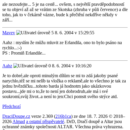
ale nezoufejte... 5 je na cestě... ovšem, s největší pravděpodobností
se tu objeví až až se vrátim ze Skotska (zhruba v půli července) a dle
toho, jak to v čekárně vázne, bude k přečtění nekdříve někdy v
září...
Mavev
8. 6. 2004 v 15:29:55
Aahz : myslím že můžu mluvit ze Erlandila, ono to bylo psáno na
rychlo...:-)
PS : Promiň Erlandile...
Aahz
8. 6. 2004 v 10:16:20
Je to dobré,ale oproti minulým dílům se mi to zdá jakoby psané
narychlo,též se mi nelíb ta vložka o reklamě,ale to všechno je tak za
jednu hvězdičku...tohoto barda já hodnotm jako ukázkovou
postavu...jde mi o to,že to není jen dobrodruh,ale má i své
soukromí,svůj život..a není to jen:Chci pomstt svého strýce atd.
Předchozí
DraciDoupe.cz
verze 2.369 (
216b1ca
) ze dne 18. 7. 2026 © 2018–
2026
Almad
a ostatní přispěvatelé
. DrD, Dračí doupě a Altar jsou
ochranné známky společnosti ALTAR. Všechna práva vyhrazena.