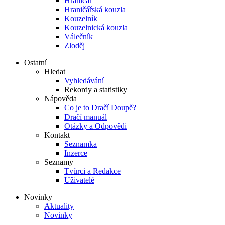
Hraničář
Hraničářská kouzla
Kouzelník
Kouzelnická kouzla
Válečník
Zloděj
Ostatní
Hledat
Vyhledávání
Rekordy a statistiky
Nápověda
Co je to Dračí Doupě?
Dračí manuál
Otázky a Odpovědi
Kontakt
Seznamka
Inzerce
Seznamy
Tvůrci a Redakce
Uživatelé
Novinky
Aktuality
Novinky