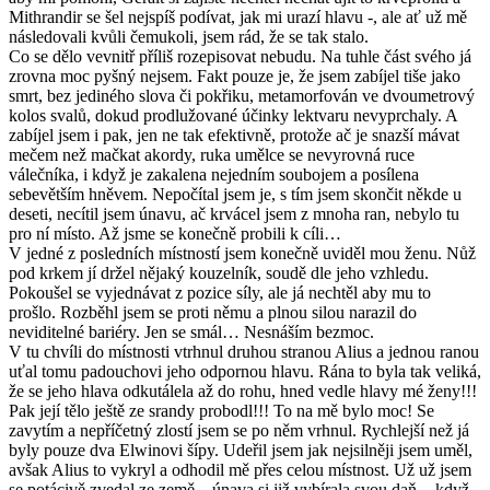
Mithrandir se šel nejspíš podívat, jak mi urazí hlavu -, ale ať už mě
následovali kvůli čemukoli, jsem rád, že se tak stalo.
Co se dělo vevnitř příliš rozepisovat nebudu. Na tuhle část svého já
zrovna moc pyšný nejsem. Fakt pouze je, že jsem zabíjel tiše jako
smrt, bez jediného slova či pokřiku, metamorfován ve dvoumetrový
kolos svalů, dokud prodlužované účinky lektvaru nevyprchaly. A
zabíjel jsem i pak, jen ne tak efektivně, protože ač je snazší mávat
mečem než mačkat akordy, ruka umělce se nevyrovná ruce
válečníka, i když je zakalena nejedním soubojem a posílena
sebevětším hněvem. Nepočítal jsem je, s tím jsem skončit někde u
deseti, necítil jsem únavu, ač krvácel jsem z mnoha ran, nebylo tu
pro ní místo. Až jsme se konečně probili k cíli…
V jedné z posledních místností jsem konečně uviděl mou ženu. Nůž
pod krkem jí držel nějaký kouzelník, soudě dle jeho vzhledu.
Pokoušel se vyjednávat z pozice síly, ale já nechtěl aby mu to
prošlo. Rozběhl jsem se proti němu a plnou silou narazil do
neviditelné bariéry. Jen se smál… Nesnáším bezmoc.
V tu chvíli do místnosti vtrhnul druhou stranou Alius a jednou ranou
uťal tomu padouchovi jeho odpornou hlavu. Rána to byla tak veliká,
že se jeho hlava odkutálela až do rohu, hned vedle hlavy mé ženy!!!
Pak její tělo ještě ze srandy probodl!!! To na mě bylo moc! Se
zavytím a nepříčetný zlostí jsem se po něm vrhnul. Rychlejší než já
byly pouze dva Elwinovi šípy. Udeřil jsem jak nejsilněji jsem uměl,
avšak Alius to vykryl a odhodil mě přes celou místnost. Už už jsem
se potácivě zvedal ze země – únava si již vybírala svou daň -, když