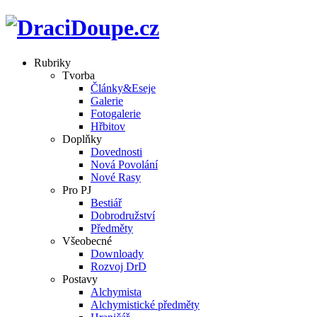
Rubriky
Tvorba
Články&Eseje
Galerie
Fotogalerie
Hřbitov
Doplňky
Dovednosti
Nová Povolání
Nové Rasy
Pro PJ
Bestiář
Dobrodružství
Předměty
Všeobecné
Downloady
Rozvoj DrD
Postavy
Alchymista
Alchymistické předměty