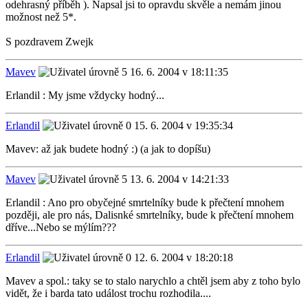
odehrasný příběh ). Napsal jsi to opravdu skvěle a nemám jinou
možnost než 5*.
S pozdravem Zwejk
Mavev
16. 6. 2004 v 18:11:35
Erlandil : My jsme vždycky hodný...
Erlandil
15. 6. 2004 v 19:35:34
Mavev: až jak budete hodný :) (a jak to dopíšu)
Mavev
13. 6. 2004 v 14:21:33
Erlandil : Ano pro obyčejné smrtelníky bude k přečtení mnohem
později, ale pro nás, Dalisnké smrtelníky, bude k přečtení mnohem
dříve...Nebo se mýlím???
Erlandil
12. 6. 2004 v 18:20:18
Mavev a spol.: taky se to stalo narychlo a chtěl jsem aby z toho bylo
vidět, že i barda tato událost trochu rozhodila....