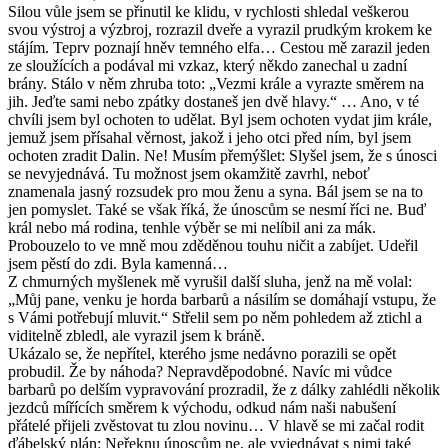
Silou vůle jsem se přinutil ke klidu, v rychlosti shledal veškerou
svou výstroj a výzbroj, rozrazil dveře a vyrazil prudkým krokem ke
stájím. Teprv poznají hněv temného elfa… Cestou mě zarazil jeden
ze sloužících a podával mi vzkaz, který někdo zanechal u zadní
brány. Stálo v něm zhruba toto: „Vezmi krále a vyrazte směrem na
jih. Jeďte sami nebo zpátky dostaneš jen dvě hlavy.“ … Ano, v té
chvíli jsem byl ochoten to udělat. Byl jsem ochoten vydat jim krále,
jemuž jsem přísahal věrnost, jakož i jeho otci před ním, byl jsem
ochoten zradit Dalin. Ne! Musím přemýšlet: Slyšel jsem, že s únosci
se nevyjednává. Tu možnost jsem okamžitě zavrhl, neboť
znamenala jasný rozsudek pro mou ženu a syna. Bál jsem se na to
jen pomyslet. Také se však říká, že únoscům se nesmí říci ne. Buď
král nebo má rodina, tenhle výběr se mi nelíbil ani za mák.
Probouzelo to ve mně mou zděděnou touhu ničit a zabíjet. Udeřil
jsem pěstí do zdi. Byla kamenná…
Z chmurných myšlenek mě vyrušil další sluha, jenž na mě volal:
„Můj pane, venku je horda barbarů a násilím se domáhají vstupu, že
s Vámi potřebují mluvit.“ Střelil sem po něm pohledem až ztichl a
viditelně zbledl, ale vyrazil jsem k bráně.
Ukázalo se, že nepřítel, kterého jsme nedávno porazili se opět
probudil. Že by náhoda? Nepravděpodobné. Navíc mi vůdce
barbarů po delším vypravování prozradil, že z dálky zahlédli několik
jezdců mířících směrem k východu, odkud nám naši nabušení
přátelé přijeli zvěstovat tu zlou novinu… V hlavě se mi začal rodit
ďábelský plán: Neřeknu únoscům ne, ale vyjednávat s nimi také