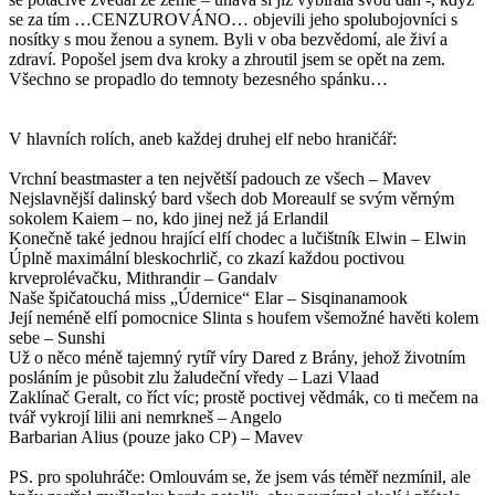
se za tím …CENZUROVÁNO… objevili jeho spolubojovníci s
nosítky s mou ženou a synem. Byli v oba bezvědomí, ale živí a
zdraví. Popošel jsem dva kroky a zhroutil jsem se opět na zem.
Všechno se propadlo do temnoty bezesného spánku…
V hlavních rolích, aneb každej druhej elf nebo hraničář:
Vrchní beastmaster a ten největší padouch ze všech – Mavev
Nejslavnější dalinský bard všech dob Moreaulf se svým věrným
sokolem Kaiem – no, kdo jinej než já Erlandil
Konečně také jednou hrající elfí chodec a lučištník Elwin – Elwin
Úplně maximální bleskochrlič, co zkazí každou poctivou
krveprolévačku, Mithrandir – Gandalv
Naše špičatouchá miss „Údernice“ Elar – Sisqinanamook
Její neméně elfí pomocnice Slinta s houfem všemožné havěti kolem
sebe – Sunshi
Už o něco méně tajemný rytíř víry Dared z Brány, jehož životním
posláním je působit zlu žaludeční vředy – Lazi Vlaad
Zaklínač Geralt, co říct víc; prostě poctivej vědmák, co ti mečem na
tvář vykrojí lilii ani nemrkneš – Angelo
Barbarian Alius (pouze jako CP) – Mavev
PS. pro spoluhráče: Omlouvám se, že jsem vás téměř nezmínil, ale