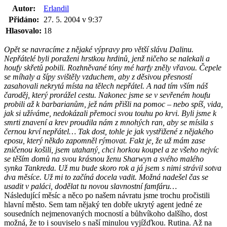
Autor:
Erlandil
Přidáno:
27. 5. 2004 v 9:37
Hlasovalo:
18
Opět se navracíme z nějaké výpravy pro větší slávu Dalinu.
Nepřátelé byli poraženi hrstkou hrdinů, jenž ničeho se nalekali a
houfy skřetů pobili. Rozhněvané tóny mé harfy zněly vřavou. Čepele
se míhaly a šípy svištěly vzduchem, aby z děsivou přesností
zasahovali nekrytá místa na tělech nepřátel. A nad tím vším náš
čaroděj, který prorážel cestu. Nakonec jsme se v sevřeném houfu
probili až k barbarianům, jež nám přišli na pomoc – nebo spíš, vida,
jak si užíváme, nedokázali přemoci svou touhu po krvi. Byli jsme k
smrti znavení a krev proudila nám z mnohých ran, aby se mísila s
černou krví nepřátel… Tak dost, tohle je jak vystřižené z nějakého
eposu, který někdo zapomněl rýmovat. Fakt je, že už mám zase
zničenou košili, jsem utahaný, chci horkou koupel a ze všeho nejvíc
se těším domů na svou krásnou ženu Sharwyn a svého malého
synka Tankreda. Už mu bude skoro rok a já jsem s nimi strávil sotva
dva měsíce. Už mi to začíná docela vadit. Možná nadešel čas se
usadit v paláci, dodělat tu novou slavnostní famfáru…
Následující měsíc a něco po našem návratu jsme trochu pročistili
hlavní město. Sem tam nějaký ten dobře ukrytý agent jedné ze
sousedních nejmenovaných mocností a bůhvíkoho dalšího, dost
možná, že to i souviselo s naší minulou vyjížďkou. Rutina. Až na