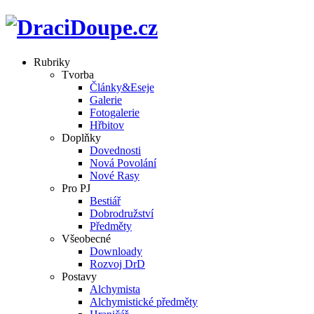
Rubriky
Tvorba
Články&Eseje
Galerie
Fotogalerie
Hřbitov
Doplňky
Dovednosti
Nová Povolání
Nové Rasy
Pro PJ
Bestiář
Dobrodružství
Předměty
Všeobecné
Downloady
Rozvoj DrD
Postavy
Alchymista
Alchymistické předměty