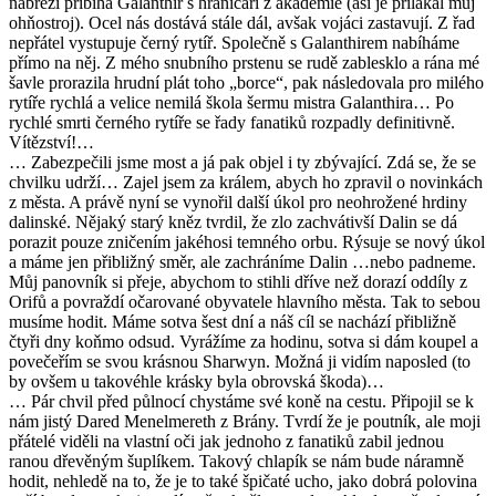
nábřeží přibíhá Galanthir s hraničáři z akademie (asi je přilákal můj
ohňostroj). Ocel nás dostává stále dál, avšak vojáci zastavují. Z řad
nepřátel vystupuje černý rytíř. Společně s Galanthirem nabíháme
přímo na něj. Z mého snubního prstenu se rudě zablesklo a rána mé
šavle prorazila hrudní plát toho „borce“, pak následovala pro milého
rytíře rychlá a velice nemilá škola šermu mistra Galanthira… Po
rychlé smrti černého rytíře se řady fanatiků rozpadly definitivně.
Vítězství!…
… Zabezpečili jsme most a já pak objel i ty zbývající. Zdá se, že se
chvilku udrží… Zajel jsem za králem, abych ho zpravil o novinkách
z města. A právě nyní se vynořil další úkol pro neohrožené hrdiny
dalinské. Nějaký starý kněz tvrdil, že zlo zachvátivší Dalin se dá
porazit pouze zničením jakéhosi temného orbu. Rýsuje se nový úkol
a máme jen přibližný směr, ale zachráníme Dalin …nebo padneme.
Můj panovník si přeje, abychom to stihli dříve než dorazí oddíly z
Orifů a povraždí očarované obyvatele hlavního města. Tak to sebou
musíme hodit. Máme sotva šest dní a náš cíl se nachází přibližně
čtyři dny koňmo odsud. Vyrážíme za hodinu, sotva si dám koupel a
povečeřím se svou krásnou Sharwyn. Možná ji vidím naposled (to
by ovšem u takovéhle krásky byla obrovská škoda)…
… Pár chvil před půlnocí chystáme své koně na cestu. Připojil se k
nám jistý Dared Menelmereth z Brány. Tvrdí že je poutník, ale moji
přátelé viděli na vlastní oči jak jednoho z fanatiků zabil jednou
ranou dřevěným šuplíkem. Takový chlapík se nám bude náramně
hodit, nehledě na to, že je to také špičaté ucho, jako dobrá polovina