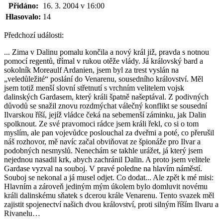
Přidáno:
16. 3. 2004 v 16:00
Hlasovalo:
14
Předchozí události:
... Zima v Dalinu pomalu končila a nový král již, pravda s notnou
pomocí regentů, třímal v rukou otěže vlády. Já královský bard a
sokolník Moreaulf Ardanien, jsem byl za trest vyslán na
„veledůležité“ poslání do Venarenu, sousedního království. Měl
jsem totiž menší slovní střetnutí s vrchním velitelem vojsk
dalinských Gardasem, který králi špatně našeptával. Z podivných
důvodů se snažil znovu rozdmýchat válečný konflikt se sousední
Ilvarskou říší, jejíž vládce čeká na sebemenší záminku, jak Dalin
spolknout. Ze své pravomoci rádce jsem králi řekl, co si o tom
myslím, ale pan vojevůdce poslouchal za dveřmi a poté, co přerušil
náš rozhovor, mě navíc začal obviňovat ze špionáže pro Ilvar a
podobných nesmyslů. Nenechám se takhle urážet, já který jsem
nejednou nasadil krk, abych zachránil Dalin. A proto jsem velitele
Gardase vyzval na souboj. V pravé poledne na hlavím náměstí.
Souboj se nekonal a já musel odjet. Co dodat... Ale zpět k mé misi:
Hlavním a zároveň jediným mým úkolem bylo domluvit novému
králi dalinskému sňatek s dcerou krále Venarenu. Tento svazek měl
zajistit spojenectví našich dvou království, proti silným říším Ilvaru a
Rivanelu…