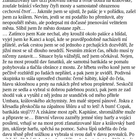
zfanatizovaný dav drží polovinu města a tvrdě dotírá na královské,
zoufale bránící všechny čtyři mosty a samostatně ohrazenou
cechovní čtvrť… Jakmile jsem se ujistil, že palác je v pořádku, zašel
jsem za králem. Nevím, jestli se mi podařilo ho přemluvit, aby
neopouštěl město, ale podepsal mi dočasné jmenování velitelem
města. Slíbil jsem že město dostane zpět…
… Zatímco jsem Kaie nechal, aby kroužil okolo paláce a hlídal,
vyjel jsem ke Kanci a kopí, kde se pravděpodobně nacházeli mí
přátelé, avšak cestou jsem se od jednoho z prchajících dozvěděl, že
jižní most se už dlouho neudrží. Nesmím ztrácet čas, někdo musí ty
ničemy zastavit… Situace byla vážnější, než jsem očekával. Nejen,
že na most proudil dav fanatiků, ale samotná barikáda se pomalu
pohybovala a tlačila obránce z mostu. Ze hřbetu svého koně jsem se
pečlivě rozhlédl po řadách nepřátel, a pak jsem je uviděl. Podivná
skupinka to stála uprostřed chumlu: černé hábity, kápě do čela,
hlavu skloněnou a prsty na rukách před sebou propletené. Seskočil
jsem ze sedla a vybral si dobrou palebnou pozici, pak jsem ze zad
shodil vak a vytáhl z něj jednu ze srandiček od mého přítele
Umbara, královského alchymisty. Jen malé strpení pánové. Jiskra z
křesadla přeskočila na zápalnou šňůru a už to letí! A bum! Copak,
barikáda stojí??? A získáme most zpět. Kapitáne, shromážděte muže
a připravte se… Bitevní vřavou zazněly jemné tóny harfy a vojáci
posíleni, vrhají se na most proti zfanatizované lůze a královský bard
jim, uklízeje harfu, spěchá na pomoc. Salva šípů udeřila do čela
davu těsně před srážkou a vybrala si svou daň v davu povstalců. Po