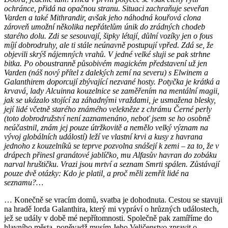
ochránce, přidá na opačnou stranu. Situaci zachraňuje seveřan
Varden a také Mithrandir, avšak jeho náhodná kouřová clona
zároveň umožní několika nepřátelům únik do zrádných chodeb
starého dolu. Zdi se sesouvají, šipky létají, důlní vozíky jen o fous
míjí dobrodruhy, ale ti stále neúnavně postupují vpřed. Zdá se, že
objevili skrýš nájemných vrahů. V jedné velké sluji se pak strhne
bitka. Po oboustranně působivém magickém představení už jen
Varden (náš nový přítel z dalekých zemí na severu) s Elwinem a
Galanthirem doporcují zbývající nezvané hosty. Potyčka je krátká a
krvavá, lady Alcuinna kouzelnice se zaměřením na mentální magii,
jak se ukázalo stojící za záhadnými vraždami, je usmažena blesky,
její lidé včetně starého známého velekněze z chrámu Černé perly
(toto dobrodružství není zaznamenáno, neboť jsem se ho osobně
neúčastnil, znám jej pouze útržkovitě a nemělo velký význam na
vývoj globálních událostí) leží ve vlastní krvi a kusy z havrana
jednoho z kouzelníků se teprve pozvolna snášejí k zemi – za to, že v
drápech přinesl granátové jablíčko, mu Alfasův havran do zobáku
narval hruštičku. Vrazi jsou mrtví a seznam Smrti spálen. Zůstávají
pouze dvě otázky: Kdo je platil, a proč měli zemřít lidé na
seznamu?…
… Konečně se vracím domů, svatba je dohodnuta. Cestou se stavuji
na hradě lorda Galanthira, který mi vypráví o hrůzných událostech,
jež se udály v době mé nepřítomnosti. Společně pak zamíříme do
hlavního města, poněvadž musím Jeho Veličenstvo zpravit o