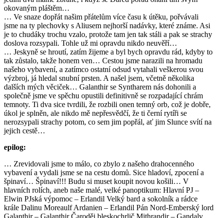
okovaným pláštěm…
… Ve snaze dopřát našim přátelům více času k útěku, pořvávali
jsme na ty plechovky s Aliusem nejhorší nadávky, které známe. Asi
je to chudáky trochu vzalo, protože tam jen tak stáli a pak se strachy
doslova rozsypali. Tohle už mi opravdu nikdo neuvěří…
… Jeskyně se hroutí, zatím žijeme a byl bych opravdu rád, kdyby to
tak zůstalo, takže honem ven… Cestou jsme narazili na hromadu
našeho vybavení, a zatímco ostatní odsud vytahali veškerou svou
výzbroj, já hledal snubní prsten. A našel jsem, včetně několika
dalších mých věciček… Galanthir se Syntharem nás dohonili a
společně jsme ve spěchu opustili definitivně se rozpadající chrám
temnoty. Ti dva sice tvrdili, že rozbili onen temný orb, což je dobře,
úkol je splněn, ale nikdo mě nepřesvědčí, že ti černí rytíři se
nerozsypali strachy potom, co sem jim popřál, ať jim Slunce svítí na
jejich cestě…
epilog:
… Zrevidovali jsme to málo, co zbylo z našeho drahocenného
vybavení a vydali jsme se na cestu domů. Sice hladoví, zpocení a
špinaví… Špinaví!!! Budu si muset koupit novou košili… V
hlavních rolích, aneb naše malé, velké panoptikum: Hlavní PJ –
Elwin PJská výpomoc – Erlandil Velký bard a sokolník a rádce
krále Dalinu Moreaulf Ardanien – Erlandil Pán Nord-Emberský lord
Galanthir – Galanthir Čaroděj bleskochrlič Mithrandir – Gandalv