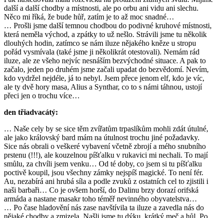
další a další chodby a místnosti, ale po orbu ani vidu ani slechu.
Něco mi říká, že bude hůř, zatím je to až moc snadné…
… Prošli jsme další temnou chodbou do podivné kruhové místnosti,
která neměla východ, a zpátky to už nešlo. Strávili jsme tu několik
dlouhých hodin, zatímco se nám iluze nějakého kněze u stropu
pořád vysmívala (také jsme ji několikrát otestovali). Nemám rád
iluze, ale ze všeho nejvíc nesnáším bezvýchodné situace. A pak to
začalo, jeden po druhém jsme začali upadat do bezvědomí. Nevím,
kdo vydržel nejdéle, já to nebyl. Jsem přece jenom elf, kdo je víc,
ale ty dvě hory masa, Alius a Synthar, co to s námi táhnou, ustojí
přeci jen o trochu více…
den třiadvacátý:
… Naše cely by se sice těm zvířatům trpaslíkům mohli zdát útulné,
ale jako královský bard mám na útulnost trochu jiné požadavky.
Sice nás obrali o veškeré vybavení včetně zbrojí a mého snubního
prstenu (!!!), ale kouzelnou píšťalku v rukavici mi nechali. To mají
smůlu, za chvíli jsem venku… Od té doby, co jsem si tu píšťalku
poctivě koupil, jsou všechny zámky nejspíš magické. To není fér.
Au, nezabírá ani hrubá síla a podle zvuků z ostatních cel to zjistili i
naši barbaři… Co je ovšem horší, do Dalinu brzy dorazí orifská
armáda a nastane masakr toho téměř nevinného obyvatelstva…
… Po čase hladovění nás zase navštívila ta iluze a zavedla nás do
nějaké chodby a zmizela. Našli jsme tu dýku, krátký meč a hůl. Po