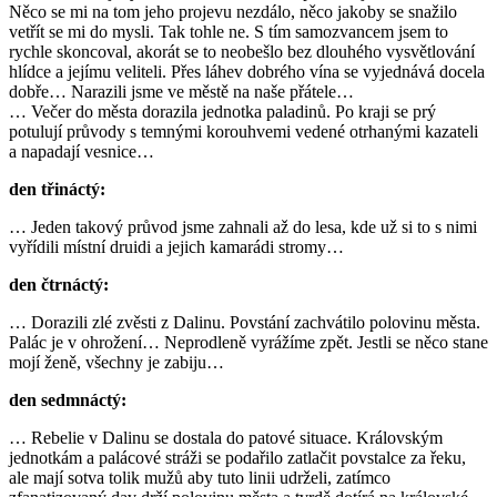
Něco se mi na tom jeho projevu nezdálo, něco jakoby se snažilo
vetřít se mi do mysli. Tak tohle ne. S tím samozvancem jsem to
rychle skoncoval, akorát se to neobešlo bez dlouhého vysvětlování
hlídce a jejímu veliteli. Přes láhev dobrého vína se vyjednává docela
dobře… Narazili jsme ve městě na naše přátele…
… Večer do města dorazila jednotka paladinů. Po kraji se prý
potulují průvody s temnými korouhvemi vedené otrhanými kazateli
a napadají vesnice…
den třináctý:
… Jeden takový průvod jsme zahnali až do lesa, kde už si to s nimi
vyřídili místní druidi a jejich kamarádi stromy…
den čtrnáctý:
… Dorazili zlé zvěsti z Dalinu. Povstání zachvátilo polovinu města.
Palác je v ohrožení… Neprodleně vyrážíme zpět. Jestli se něco stane
mojí ženě, všechny je zabiju…
den sedmnáctý:
… Rebelie v Dalinu se dostala do patové situace. Královským
jednotkám a palácové stráži se podařilo zatlačit povstalce za řeku,
ale mají sotva tolik mužů aby tuto linii udrželi, zatímco