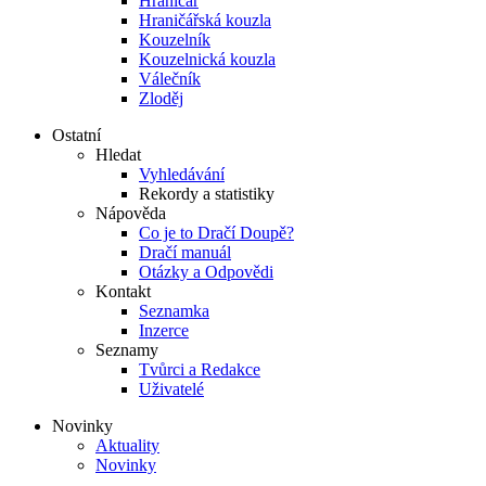
Hraničář
Hraničářská kouzla
Kouzelník
Kouzelnická kouzla
Válečník
Zloděj
Ostatní
Hledat
Vyhledávání
Rekordy a statistiky
Nápověda
Co je to Dračí Doupě?
Dračí manuál
Otázky a Odpovědi
Kontakt
Seznamka
Inzerce
Seznamy
Tvůrci a Redakce
Uživatelé
Novinky
Aktuality
Novinky