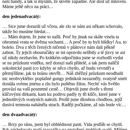
naší bandy, a tak si myslím, že skvěle zapadne. Ale dost už mluvení.
Máme ještě něco na práci…
den jedenadvacátý:
… Sice jsme dorazili už včera, ale zlo se nám asi někam schovalo,
takže ho musíme hledat…
… Mám dojem, že jsme to našli. Proč by jinak na skále visela ta
ohromná vrata se dvěma sochami… A proč by tu byli hlídky! Au, to
bolelo. Dva z těch černých ničemů v plátovce nám dali pěkně
zabrat. Ty jejich obouručáky se mi opravdu nelíbily a té jizvy se asi
už nikdy nezbavím. Po krátkém odpočinku jsme se rozhodli vydat
se na průzkum vnitřku, než dorazí naši přátelé, a tak jsem nalíčil
sokolnické pasti (co kdyby se něco chytlo, až budu vevnitř) a
přemýšlíme, jak tu bránu otevřít… Náš zběžný průzkum neodhalil
nic neobvyklého: poplašné gongy jedinkrát nezazněly, svatyně smrti
dostála svému jménu a zlu bylo puštěno žilou. Nechť vás Světlo
provází na vaší posmrtné cestě… Objevili jsme dveře s třemi
klíčovými dírkami, kam ku podivu padly ty tři klíče, které jsme v
jednotlivých svatyních nalezli. Prošli jsme dlouhou chodbou, jejíž
dusivá temnota naháněla strach. Raději počkáme, až nás bude víc…
den dvaadvacátý:
… Brzy po ránu, jsem byl obhlédnout pasti. Vida jestřáb se chytil.
Pak následovala malá rozcvička na protažení ztuhlých svalů. Míjíme