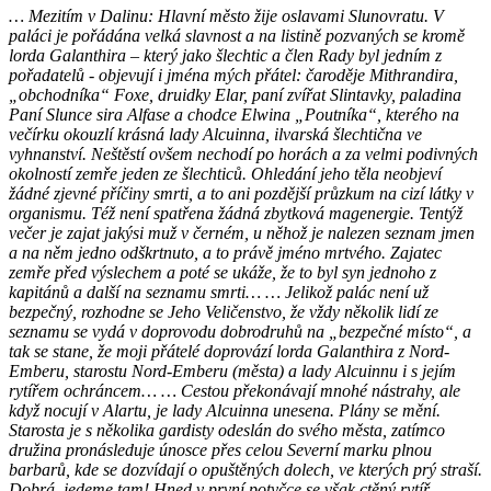
… Mezitím v Dalinu: Hlavní město žije oslavami Slunovratu. V
paláci je pořádána velká slavnost a na listině pozvaných se kromě
lorda Galanthira – který jako šlechtic a člen Rady byl jedním z
pořadatelů - objevují i jména mých přátel: čaroděje Mithrandira,
„obchodníka“ Foxe, druidky Elar, paní zvířat Slintavky, paladina
Paní Slunce sira Alfase a chodce Elwina „Poutníka“, kterého na
večírku okouzlí krásná lady Alcuinna, ilvarská šlechtična ve
vyhnanství. Neštěstí ovšem nechodí po horách a za velmi podivných
okolností zemře jeden ze šlechticů. Ohledání jeho těla neobjeví
žádné zjevné příčiny smrti, a to ani pozdější průzkum na cizí látky v
organismu. Též není spatřena žádná zbytková magenergie. Tentýž
večer je zajat jakýsi muž v černém, u něhož je nalezen seznam jmen
a na něm jedno odškrtnuto, a to právě jméno mrtvého. Zajatec
zemře před výslechem a poté se ukáže, že to byl syn jednoho z
kapitánů a další na seznamu smrti… … Jelikož palác není už
bezpečný, rozhodne se Jeho Veličenstvo, že vždy několik lidí ze
seznamu se vydá v doprovodu dobrodruhů na „bezpečné místo“, a
tak se stane, že moji přátelé doprovází lorda Galanthira z Nord-
Emberu, starostu Nord-Emberu (města) a lady Alcuinnu i s jejím
rytířem ochráncem… … Cestou překonávají mnohé nástrahy, ale
když nocují v Alartu, je lady Alcuinna unesena. Plány se mění.
Starosta je s několika gardisty odeslán do svého města, zatímco
družina pronásleduje únosce přes celou Severní marku plnou
barbarů, kde se dozvídají o opuštěných dolech, ve kterých prý straší.
Dobrá, jedeme tam! Hned v první potyčce se však ctěný rytíř