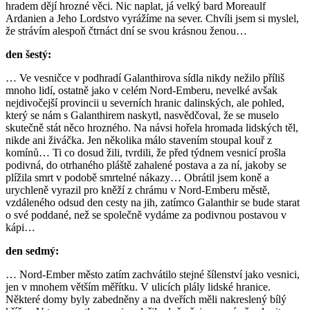
hradem dějí hrozné věci. Nic naplat, já velký bard Moreaulf
Ardanien a Jeho Lordstvo vyrážíme na sever. Chvíli jsem si myslel,
že strávím alespoň čtrnáct dní se svou krásnou ženou…
den šestý:
… Ve vesničce v podhradí Galanthirova sídla nikdy nežilo příliš
mnoho lidí, ostatně jako v celém Nord-Emberu, nevelké avšak
nejdivočejší provincii u severních hranic dalinských, ale pohled,
který se nám s Galanthirem naskytl, nasvědčoval, že se muselo
skutečně stát něco hrozného. Na návsi hořela hromada lidských těl,
nikde ani živáčka. Jen několika málo stavením stoupal kouř z
komínů… Ti co dosud žili, tvrdili, že před týdnem vesnicí prošla
podivná, do otrhaného pláště zahalené postava a za ní, jakoby se
plížila smrt v podobě smrtelné nákazy… Obrátil jsem koně a
urychleně vyrazil pro kněží z chrámu v Nord-Emberu městě,
vzdáleného odsud den cesty na jih, zatímco Galanthir se bude starat
o své poddané, než se společně vydáme za podivnou postavou v
kápi…
den sedmý:
… Nord-Ember město zatím zachvátilo stejné šílenství jako vesnici,
jen v mnohem větším měřítku. V ulicích plály lidské hranice.
Některé domy byly zabedněny a na dveřích měli nakreslený bílý