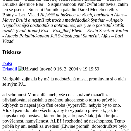
Druidka údernice Elar – Sisqinanamook Paní zvířat Slintavka, zatím
jen se psem – Sunschi Poutník a paladin Dared Menelmereth z
Brány – Lazi Vlaad
Největší nabušenec ze všech, barbarian Alius –
Mavev Druid a nejspíš tak trochu medvědodlak Synthar – Angelo
Nejpočestnější obchodník a dobrodinec, který se o poslední zlaťák
rozdělí (tvrdá ironie) Fox – Fox_thief Elwin – Elwin Seveřan Varden
- Angelo Paladin-kapitán Její Svátosti paní Sluneční, Alfas – Lazi
Vlaad
Diskuze
Další
Erlandil
16. 3. 2004 v 19:19:59
Marigold: zajímala by mě ta nedotažená místa, promluvím si o nich
se svým PJ...
ad schopnost Moreaulfa aneb, vše co si správně označil za
přivlatňování si zásluh a značnou ukecanost: o tom to právě je,
kdybych to napsal jako třetí osoba (vypravěč), nebylo by to ono.
Vložil jsem do toho všechno, aby to vypadalo právě tak, jak to
napsala moje postava, kterou hraju, a to právě tak, jak ji hraju -
povýšenost, namyšlenost, ALE!!! rozhodně né neschopnost. Tento
příběh by ani nestál za uvedení (Elwine promiň, dobrodružství bylo