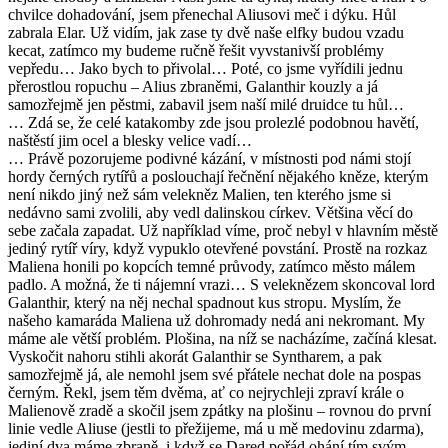
chvilce dohadování, jsem přenechal Aliusovi meč i dýku. Hůl
zabrala Elar. Už vidím, jak zase ty dvě naše elfky budou vzadu
kecat, zatímco my budeme ručně řešit vyvstanivší problémy
vepředu… Jako bych to přivolal… Poté, co jsme vyřídili jednu
přerostlou ropuchu – Alius zbraněmi, Galanthir kouzly a já
samozřejmě jen pěstmi, zabavil jsem naší milé druidce tu hůl…
… Zdá se, že celé katakomby zde jsou prolezlé podobnou havětí,
naštěstí jim ocel a blesky velice vadí…
… Právě pozorujeme podivné kázání, v místnosti pod námi stojí
hordy černých rytířů a poslouchají řečnění nějakého kněze, kterým
není nikdo jiný než sám velekněz Malien, ten kterého jsme si
nedávno sami zvolili, aby vedl dalinskou církev. Většina věcí do
sebe začala zapadat. Už například víme, proč nebyl v hlavním městě
jediný rytíř víry, když vypuklo otevřené povstání. Prostě na rozkaz
Maliena honili po kopcích temné průvody, zatímco město málem
padlo. A možná, že ti nájemní vrazi… S veleknězem skoncoval lord
Galanthir, který na něj nechal spadnout kus stropu. Myslím, že
našeho kamaráda Maliena už dohromady nedá ani nekromant. My
máme ale větší problém. Plošina, na níž se nacházíme, začíná klesat.
Vyskočit nahoru stihli akorát Galanthir se Syntharem, a pak
samozřejmě já, ale nemohl jsem své přátele nechat dole na pospas
černým. Řekl, jsem těm dvěma, ať co nejrychleji zpraví krále o
Malienově zradě a skočil jsem zpátky na plošinu – rovnou do první
linie vedle Aliuse (jestli to přežijeme, má u mě medovinu zdarma),
jediní dva máme zbraně, i když se Dared pořád ohání tím svým