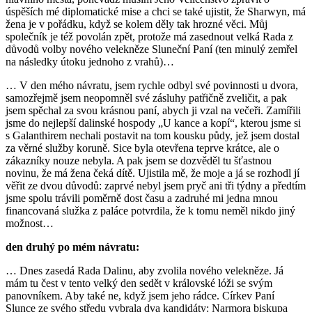
úspěších mé diplomatické mise a chci se také ujistit, že Sharwyn, má
žena je v pořádku, když se kolem děly tak hrozné věci. Můj
společník je též povolán zpět, protože má zasednout velká Rada z
důvodů volby nového velekněze Sluneční Paní (ten minulý zemřel
na následky útoku jednoho z vrahů)…
… V den mého návratu, jsem rychle odbyl své povinnosti u dvora,
samozřejmě jsem neopomněl své zásluhy patřičně zveličit, a pak
jsem spěchal za svou krásnou paní, abych ji vzal na večeři. Zamířili
jsme do nejlepší dalinské hospody „U kance a kopí“, kterou jsme si
s Galanthirem nechali postavit na tom kousku půdy, jež jsem dostal
za věrné služby koruně. Sice byla otevřena teprve krátce, ale o
zákazníky nouze nebyla. A pak jsem se dozvěděl tu šťastnou
novinu, že má žena čeká dítě. Ujistila mě, že moje a já se rozhodl jí
věřit ze dvou důvodů: zaprvé nebyl jsem pryč ani tři týdny a předtím
jsme spolu trávili poměrně dost času a zadruhé mi jedna mnou
financovaná služka z paláce potvrdila, že k tomu neměl nikdo jiný
možnost…
den druhý po mém návratu:
… Dnes zasedá Rada Dalinu, aby zvolila nového velekněze. Já
mám tu čest v tento velký den sedět v královské lóži se svým
panovníkem. Aby také ne, když jsem jeho rádce. Církev Paní
Slunce ze svého středu vybrala dva kandidáty: Narmora biskupa