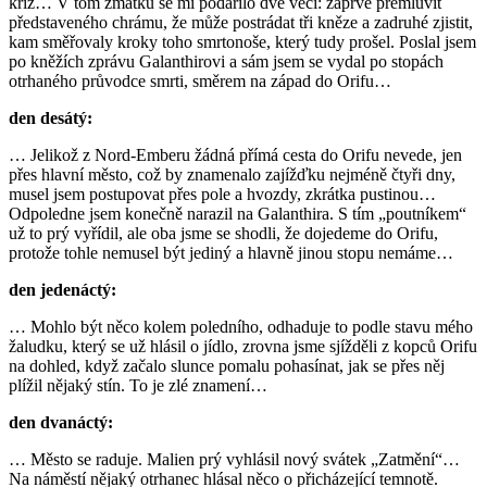
kříž… V tom zmatku se mi podařilo dvě věci: zaprvé přemluvit
představeného chrámu, že může postrádat tři kněze a zadruhé zjistit,
kam směřovaly kroky toho smrtonoše, který tudy prošel. Poslal jsem
po kněžích zprávu Galanthirovi a sám jsem se vydal po stopách
otrhaného průvodce smrti, směrem na západ do Orifu…
den desátý:
… Jelikož z Nord-Emberu žádná přímá cesta do Orifu nevede, jen
přes hlavní město, což by znamenalo zajížďku nejméně čtyři dny,
musel jsem postupovat přes pole a hvozdy, zkrátka pustinou…
Odpoledne jsem konečně narazil na Galanthira. S tím „poutníkem“
už to prý vyřídil, ale oba jsme se shodli, že dojedeme do Orifu,
protože tohle nemusel být jediný a hlavně jinou stopu nemáme…
den jedenáctý:
… Mohlo být něco kolem poledního, odhaduje to podle stavu mého
žaludku, který se už hlásil o jídlo, zrovna jsme sjížděli z kopců Orifu
na dohled, když začalo slunce pomalu pohasínat, jak se přes něj
plížil nějaký stín. To je zlé znamení…
den dvanáctý:
… Město se raduje. Malien prý vyhlásil nový svátek „Zatmění“…
Na náměstí nějaký otrhanec hlásal něco o přicházející temnotě.