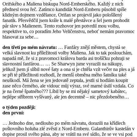
Orifského a Maliena biskupa Nord-Emberského. Každý z nich
přednesl svou řeč. Zatímco kandidát Nord-Emberu působil spíše
klidným dojmem vzdělance, Orifan se projevil jako pološílený
fanatik. Přesvědčil jsem krále k malé přestávce a šel jsem prohodit
pár slov s Malienem. Tento rozhovor jen potvrdil mou volbu,
respektive to, co poradím Jeho Veličenstvu, neboť nemám pravomoc
hlasovat za sebe…
den třetí po mém návratu:
… Fanfáry znějí městem, chystá se
velká slavnost ku příležitosti volby Maliena. Jak to tak poslouchám,
napadá mě, že si z pravomoci králova barda asi trošíčku pohraji se
slavnostní fanfárou… … Se Sharwyn jsme vyrazili na nákupy,
jelikož jsem jí slíbil nové šaty a ona si je chtěla vzít večer na ples a já
se při té příležitosti rozhodl, že menší obměna mého šatníku také
neuškodí. Má žena se jen jedovatě zeptala, jestli si hodlám koupit
zase něco černého, ale vidouc můj výraz, své marné úsilí vzdala. Co
je na černé špatného??? Líbil by se mi nějaký sametový kabátec,
nejlépe stříbrem vyšívaný, ale jen decentně – nic přezdobeného…
o týden později:
den první:
… Jednoho dne, nedlouho po mém návratu, dorazili na křídlech
poštovního holuba zlé zvěsti z Nord-Emberu. Galanthirův kastelán v
dopise prosil svého pána, aby se vrátil na své sídlo, že se ve vsi pod