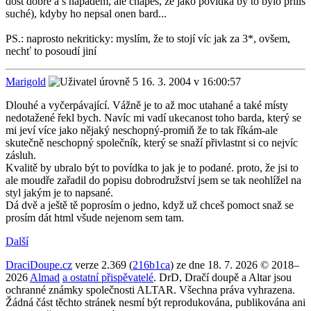
dost dobré a s nápadem, ale chápeš, že jako povídka by to bylo příliš
suché), kdyby ho nepsal onen bard...
PS.: naprosto nekriticky: myslím, že to stojí víc jak za 3*, ovšem,
nechť to posoudí jiní
Marigold
16. 3. 2004 v 16:00:57
Dlouhé a vyčerpávající. Vážně je to až moc utahané a také místy
nedotažené řekl bych. Navíc mi vadí ukecanost toho barda, který se
mi jeví více jako nějaký neschopný-promiň že to tak říkám-ale
skutečně neschopný společník, který se snaží přivlastnt si co nejvíc
zásluh.
Kvalitě by ubralo být to povídka to jak je to podané. proto, že jsi to
ale moudře zařadil do popisu dobrodružství jsem se tak neohlížel na
styl jakým je to napsané.
Dá dvě a ještě tě poprosím o jedno, když už chceš pomoct snaž se
prosím dát html všude nejenom sem tam.
Další
DraciDoupe.cz
verze 2.369 (
216b1ca
) ze dne 18. 7. 2026 © 2018–
2026
Almad
a ostatní přispěvatelé
. DrD, Dračí doupě a Altar jsou
ochranné známky společnosti ALTAR. Všechna práva vyhrazena.
Žádná část těchto stránek nesmí být reprodukována, publikována ani