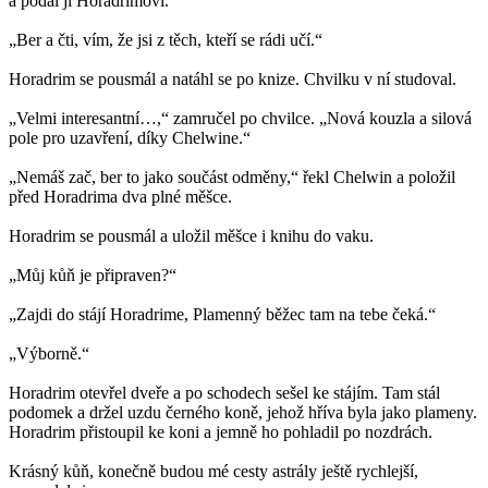
a podal ji Horadrimovi.
„Ber a čti, vím, že jsi z těch, kteří se rádi učí.“
Horadrim se pousmál a natáhl se po knize. Chvilku v ní studoval.
„Velmi interesantní…,“ zamručel po chvilce. „Nová kouzla a silová
pole pro uzavření, díky Chelwine.“
„Nemáš zač, ber to jako součást odměny,“ řekl Chelwin a položil
před Horadrima dva plné měšce.
Horadrim se pousmál a uložil měšce i knihu do vaku.
„Můj kůň je připraven?“
„Zajdi do stájí Horadrime, Plamenný běžec tam na tebe čeká.“
„Výborně.“
Horadrim otevřel dveře a po schodech sešel ke stájím. Tam stál
podomek a držel uzdu černého koně, jehož hříva byla jako plameny.
Horadrim přistoupil ke koni a jemně ho pohladil po nozdrách.
Krásný kůň, konečně budou mé cesty astrály ještě rychlejší,