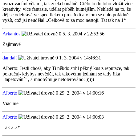
uvozovacími větami, tak zcela banálně. Ctělo to do toho vložit více
kreativity, více fantasie, udělat příběh hutnějším. Nehledě na to, že
děj se odehrává ve specifickém prostředí a v tom se dalo pořádně
vyžít, což jsi neudělal...Celkově to za moc nestojí. Tat tak na 1*
Arkantos
5. 3. 2004 v 22:53:56
Zajímavé
dandalf
1. 3. 2004 v 14:46:31
Alberto: Jestli chceš, aby Ti někdo strhl pěkný kus z reputace, tak
pokračuj- kdybys nevěděl, tak takovému jednání se tady říká
"tapetování" , a mnohými je netolerováno:-)))))
Alberto
29. 2. 2004 v 14:00:16
Viac nie
Alberto
29. 2. 2004 v 14:00:03
Tak 2-3*