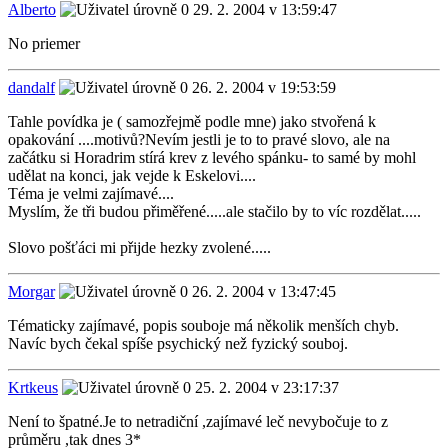
Alberto
29. 2. 2004 v 13:59:47
No priemer
dandalf
26. 2. 2004 v 19:53:59
Tahle povídka je ( samozřejmě podle mne) jako stvořená k
opakování ....motivů?Nevím jestli je to to pravé slovo, ale na
začátku si Horadrim stírá krev z levého spánku- to samé by mohl
udělat na konci, jak vejde k Eskelovi....
Téma je velmi zajímavé....
Myslím, že tři budou přiměřené.....ale stačilo by to víc rozdělat.....
Slovo pošťáci mi přijde hezky zvolené.....
Morgar
26. 2. 2004 v 13:47:45
Tématicky zajímavé, popis souboje má několik menších chyb.
Navíc bych čekal spíše psychický než fyzický souboj.
Krtkeus
25. 2. 2004 v 23:17:37
Není to špatné.Je to netradiční ,zajímavé leč nevybočuje to z
průměru ,tak dnes 3*