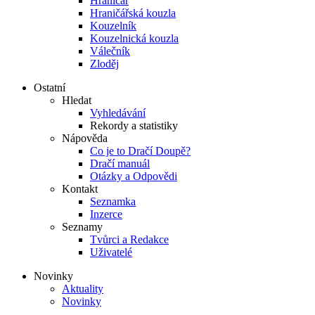
Hraničář
Hraničářská kouzla
Kouzelník
Kouzelnická kouzla
Válečník
Zloděj
Ostatní
Hledat
Vyhledávání
Rekordy a statistiky
Nápověda
Co je to Dračí Doupě?
Dračí manuál
Otázky a Odpovědi
Kontakt
Seznamka
Inzerce
Seznamy
Tvůrci a Redakce
Uživatelé
Novinky
Aktuality
Novinky