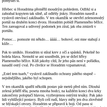
pomyslel si.
Hřebec si Horadrima přeměřil moudrým pohledem. Odfrkl si a
zahrabal kopytem tak silně, až odlétly jiskry. Horadrim nasedl a
vyslovil otevírací zaklínadlo. V ten okamžik se otevřel zelenomodrý
portál na druhém konci dvora. Horadrim pobídl Plamenného běžce.
Ten zareagoval a udivený podomek jen zíral, jak oba zmizeli v
portálu.
Pomoc… pomozte mi někdo… áááá… bohové, oni mne stahují z
kůže…
Pak to umlklo. Horadrim si stíral krev z očí a spánků. Pekelně ho
bolela hlava. Nemohl se ani soustředit, jen se držel hřívy
Plamenného běžce. Kůň jakoby cítil, že jeho pán není v pořádku,
nasadil ostrý cval. Po chvilce se Horadrim vzpamatoval.
„Estel tem tuarh,“ vyslovil zaklínadlo ochrany pátého stupně –
nejsilnějšího, jakého byl schopen.
V ten okamžik spatřil několik postav pár metrů před ním. Dlouhá
zelená ještěří těla, poseta mnoha bodci, na každém konci dva krky
zakončeny poloptačí hlavou, vyzbrojenou ostrými tesáky. Pak jako
lidi vyhlížející postavy. Byli celí rudí, hlavy měly jen dva zlověstně
se blýskající otvory. Horadrim se připravil k boji. Od pasu si