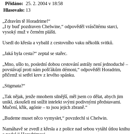
Přidáno:
25. 2. 2004 v 18:58
Hlasovalo:
13
„Zdravím tě Horadrime!“
„I ty buď pozdraven Chelwine,“ odpověděl vrásčitému starci,
vysoký muž v černém plášti.
Usedl do křesla a vybalil z cestovního vaku několik svitků.
„Jaká byla cesta?“ zeptal se stařec.
„Mno, ušlo to, poslední dobou cestování astrály není jednoduché –
povstávají proti nám pošťákům démoni,“ odpověděl Horadrim,
přičemž si setřel krev z levého spánku.
„Stigmata?“
„Tak nějak, jenže mnohem silnější, měl jsem co dělat, abych jim
unikl, zkoušeli mi snížit intelekt svými podivnými představami.
Mučení, křik, agónie – to jsou jejich zbraně.“
„Budeme muset něco vymyslet,“ povzdechl si Chelwin.
Namáhavě se zvedl z křesla a z police nad sebou vytáhl útlou knihu