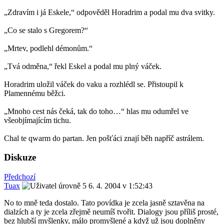
„Zdravím i já Eskele,“ odpověděl Horadrim a podal mu dva svitky.
„Co se stalo s Gregorem?“
„Mrtev, podlehl démonům.“
„Tvá odměna,“ řekl Eskel a podal mu plný váček.
Horadrim uložil váček do vaku a rozhlédl se. Přistoupil k
Plamennému běžci.
„Mnoho cest nás čeká, tak do toho…“ hlas mu odumřel ve
všeobjímajícím tichu.
Chal te qwarm do partan. Jen pošťáci znají běh napříč astrálem.
Diskuze
Předchozí
Tuax
6. 4. 2004 v 1:52:43
No to mně teda dostalo. Tato povídka je zcela jasně sztavěna na
dialzích a ty je zcela zřejmě neumíš tvořit. Dialogy jsou příliš prosté,
bez hlubší myšlenky, málo promyšlené a když už jsou doplněny