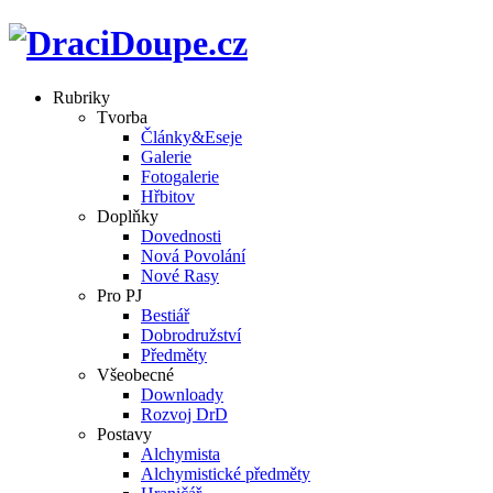
Rubriky
Tvorba
Články&Eseje
Galerie
Fotogalerie
Hřbitov
Doplňky
Dovednosti
Nová Povolání
Nové Rasy
Pro PJ
Bestiář
Dobrodružství
Předměty
Všeobecné
Downloady
Rozvoj DrD
Postavy
Alchymista
Alchymistické předměty