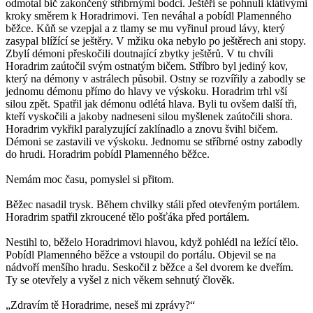
odmotal bič zakončený stříbrnými bodci. Ještěři se pohnuli klátivými
kroky směrem k Horadrimovi. Ten neváhal a pobídl Plamenného
běžce. Kůň se vzepjal a z tlamy se mu vyřinul proud lávy, který
zasypal blížící se ještěry. V mžiku oka nebylo po ještěrech ani stopy.
Zbylí démoni přeskočili doutnající zbytky ještěrů. V tu chvíli
Horadrim zaútočil svým ostnatým bičem. Stříbro byl jediný kov,
který na démony v astrálech působil. Ostny se rozvířily a zabodly se
jednomu démonu přímo do hlavy ve výskoku. Horadrim trhl vší
silou zpět. Spatřil jak démonu odlétá hlava. Byli tu ovšem další tři,
kteří vyskočili a jakoby nadneseni silou myšlenek zaútočili shora.
Horadrim vykřikl paralyzující zaklínadlo a znovu švihl bičem.
Démoni se zastavili ve výskoku. Jednomu se stříbrné ostny zabodly
do hrudi. Horadrim pobídl Plamenného běžce.
Nemám moc času, pomyslel si přitom.
Běžec nasadil trysk. Během chvilky stáli před otevřeným portálem.
Horadrim spatřil zkroucené tělo pošťáka před portálem.
Nestihl to, běželo Horadrimovi hlavou, když pohlédl na ležící tělo.
Pobídl Plamenného běžce a vstoupil do portálu. Objevil se na
nádvoří menšího hradu. Seskočil z běžce a šel dvorem ke dveřím.
Ty se otevřely a vyšel z nich věkem sehnutý člověk.
„Zdravím tě Horadrime, neseš mi zprávy?“