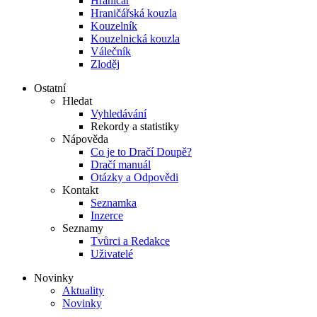
Hraničář
Hraničářská kouzla
Kouzelník
Kouzelnická kouzla
Válečník
Zloděj
Ostatní
Hledat
Vyhledávání
Rekordy a statistiky
Nápověda
Co je to Dračí Doupě?
Dračí manuál
Otázky a Odpovědi
Kontakt
Seznamka
Inzerce
Seznamy
Tvůrci a Redakce
Uživatelé
Novinky
Aktuality
Novinky