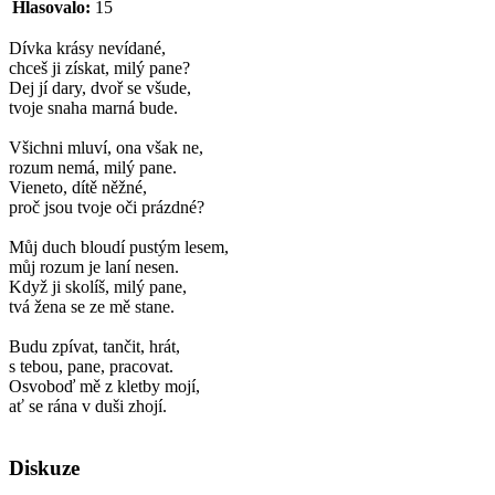
Hlasovalo:
15
Dívka krásy nevídané,
chceš ji získat, milý pane?
Dej jí dary, dvoř se všude,
tvoje snaha marná bude.
Všichni mluví, ona však ne,
rozum nemá, milý pane.
Vieneto, dítě něžné,
proč jsou tvoje oči prázdné?
Můj duch bloudí pustým lesem,
můj rozum je laní nesen.
Když ji skolíš, milý pane,
tvá žena se ze mě stane.
Budu zpívat, tančit, hrát,
s tebou, pane, pracovat.
Osvoboď mě z kletby mojí,
ať se rána v duši zhojí.
Diskuze