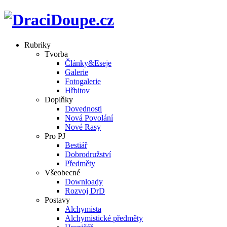
Rubriky
Tvorba
Články&Eseje
Galerie
Fotogalerie
Hřbitov
Doplňky
Dovednosti
Nová Povolání
Nové Rasy
Pro PJ
Bestiář
Dobrodružství
Předměty
Všeobecné
Downloady
Rozvoj DrD
Postavy
Alchymista
Alchymistické předměty