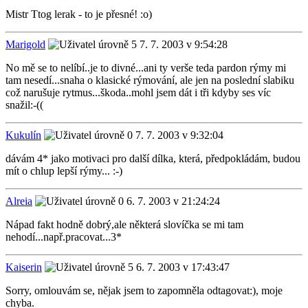
Mistr Ttog lerak - to je přesné! :o)
Marigold
7. 7. 2003 v 9:54:28
No mě se to nelíbí..je to divné...ani ty verše teda pardon rýmy mi
tam nesedí...snaha o klasické rýmování, ale jen na poslední slabiku
což narušuje rytmus...škoda..mohl jsem dát i tři kdyby ses víc
snažil:-((
Kukulín
7. 7. 2003 v 9:32:04
dávám 4* jako motivaci pro další dílka, která, předpokládám, budou
mít o chlup lepší rýmy... :-)
Alreia
6. 7. 2003 v 21:24:24
Nápad fakt hodně dobrý,ale některá slovíčka se mi tam
nehodí...např.pracovat...3*
Kaiserin
6. 7. 2003 v 17:43:47
Sorry, omlouvám se, nějak jsem to zapomněla odtagovat:), moje
chyba.