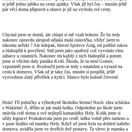
si ještě jedno jablko na cestu zpátky. Však již byl čas – musím ještě
pár věcí doma připravit a slunce je již na vrcholu své cesty.
Chystal jsem se domů, ale chlapi si mě vzali bokem. Že by tedy
nakonec opravdu alespoň nějaká malá oslavička, vždyť jsem to
nikomu neřekl ? Ale kdepak, hlavní Správce Azig, mi potřásl rukou
a blahopřál k povýšení. Stál jsem jako opařený což vyvolalo vlnu
zábavy u ostatních. Nakonec mi každý z nich blahopřál a potom
jsme si všichni daly panáka Kvítí. Škoda, že tu není Goiner,
vzpomněl jsem si. Rozloučil jsem se tedy s ostatními a vyrazil na
cestu k domovu. Však už je taky čas, musím si pospíšit, ještě
vyzvednou zlatý přívěšek a kytici. Slunce bylo krásně červené.
Hola! Tři jedničky a výherkyně školního šermu! Navíc zítra schůzka
s Wakirim! Á, těším se jak malá holka. Odpoledne po škole jsem
strávila celé doma u své nejlepší kamarádky Hely. Kolik jsme si
užily legrace! Poskakovala jsem po cestě, tašku volně přes rameno a
v puse lízátko od mamky Hely. Když už jsem byla na dohled našeho
domova, uviděla jsem ve dveřích dvě postavy. Ta vlevo je mamka a