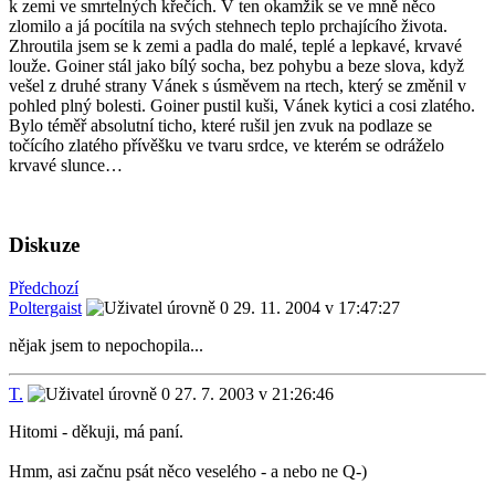
k zemi ve smrtelných křečích. V ten okamžik se ve mně něco
zlomilo a já pocítila na svých stehnech teplo prchajícího života.
Zhroutila jsem se k zemi a padla do malé, teplé a lepkavé, krvavé
louže. Goiner stál jako bílý socha, bez pohybu a beze slova, když
vešel z druhé strany Vánek s úsměvem na rtech, který se změnil v
pohled plný bolesti. Goiner pustil kuši, Vánek kytici a cosi zlatého.
Bylo téměř absolutní ticho, které rušil jen zvuk na podlaze se
točícího zlatého přívěšku ve tvaru srdce, ve kterém se odráželo
krvavé slunce…
Diskuze
Předchozí
Poltergaist
29. 11. 2004 v 17:47:27
nějak jsem to nepochopila...
T.
27. 7. 2003 v 21:26:46
Hitomi - děkuji, má paní.
Hmm, asi začnu psát něco veselého - a nebo ne Q-)