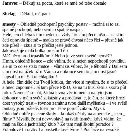
Jaravor
– Děkuji za poctu, které se mně od tebe dostalo.
Shelag
– Děkuji, má paní.
smeety
– Ohledně pochopení psychiky postav – možná si to asi
špatně pochopil, nebo sem to špatně naspal.
Hele, ten chleba s tím medem – vždyť to tam přece píšu – asi si to
četl opravdu špatně – matka se právě chystá něco říci – přesně jak
zde píšeš – zkus si to přečíst ještě jednou.
Jak uvažuje malá holka prosím Tě ?
Máš něco proti trpaslíkům ? Nebo je ve svém světě nemáš ?
Hmm, ohledně konce – zde vidím, že si nejen nepochopil povídku,
ale ni to co se stalo matce – všiml sis vůbec, že je těhotná ? Dal sem
tam dost narážek už u Vánka a dokonce sem to tam dost jasně
napsal i u ní. Sakra chlapíku !
A hele, čím déle čtu Tvojí kritiku, tím více si myslím, že si to přečetl
a hned zapomněl. Já tam přece PÍŠU, že na tu kuši šetřila skoro půl
roku. Nemusíš se bát, žádná levná věc to není a na tyto jsou
dokonce v mém světě zakázány a prodávat je, je čin, za který hrozí
dost vysoký trest – rovnou zamítnu tvou další myšlenku – i ve světě
fantasy jsou přátelé, kteří pro Tebe poručí zákon. Mysli.
Ohledně dobře placené školy – koukáš někdy na americké „ teen „
filmy ? Myslíš, že mi nevyvolává na tváři úsměv, když vidím, že
mají na škole jachtařský klub ? Že tam mají školní poradce ?
Fotbalové ( i ragby ) a basketbalové týmy ? Počítače na vysoké