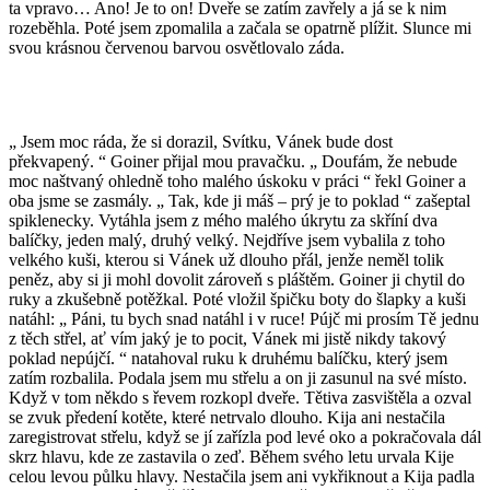
ta vpravo… Ano! Je to on! Dveře se zatím zavřely a já se k nim
rozeběhla. Poté jsem zpomalila a začala se opatrně plížit. Slunce mi
svou krásnou červenou barvou osvětlovalo záda.
„ Jsem moc ráda, že si dorazil, Svítku, Vánek bude dost
překvapený. “ Goiner přijal mou pravačku. „ Doufám, že nebude
moc naštvaný ohledně toho malého úskoku v práci “ řekl Goiner a
oba jsme se zasmály. „ Tak, kde ji máš – prý je to poklad “ zašeptal
spiklenecky. Vytáhla jsem z mého malého úkrytu za skříní dva
balíčky, jeden malý, druhý velký. Nejdříve jsem vybalila z toho
velkého kuši, kterou si Vánek už dlouho přál, jenže neměl tolik
peněz, aby si ji mohl dovolit zároveň s pláštěm. Goiner ji chytil do
ruky a zkušebně potěžkal. Poté vložil špičku boty do šlapky a kuši
natáhl: „ Páni, tu bych snad natáhl i v ruce! Pújč mi prosím Tě jednu
z těch střel, ať vím jaký je to pocit, Vánek mi jistě nikdy takový
poklad nepújčí. “ natahoval ruku k druhému balíčku, který jsem
zatím rozbalila. Podala jsem mu střelu a on ji zasunul na své místo.
Když v tom někdo s řevem rozkopl dveře. Tětiva zasvištěla a ozval
se zvuk předení kotěte, které netrvalo dlouho. Kija ani nestačila
zaregistrovat střelu, když se jí zařízla pod levé oko a pokračovala dál
skrz hlavu, kde ze zastavila o zeď. Během svého letu urvala Kije
celou levou půlku hlavy. Nestačila jsem ani vykřiknout a Kija padla