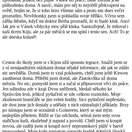
půlhodinku doma. A navíc, mám pro něj to největší překvapení na
světě, bojím se, že si toho brzo všimne sám a proto mu dnes večer
prozradím. Nevědomky jsem si pohladila svoje bříško. Včera sem
zářila štěstím, když mi doktor Berba prozradil, že to bude kluk. Ano!
Jak jen si Vánek vždycky moc přál kluka. Samozřejmě, že miloval i
naši dceru Kiju, ale za pár měsíců se mu splní i tento sen. Ach! To je
ale dneska krásně!
Cestou do školy jsem si s Kijou užil spoustu legrace. Snažil jsem se
z ní nenápadnými otázkami dostat nějaké informace, ale jak se zdálo
nic nevěděla. Domů jsem to vzal poklusem, chtěl jsem ještě Kirwen
zastihnout doma. Přiběhl jsem domů, ale Zlatokvítka už doma
nebyla. No nic, pomyslil jsem si a začal si připravovat věci do práce.
Jen náhodou zde v kraji Dvou sněženek, hledali někoho ke
Správcům lesů, jelikož pytlačení se zde celkem rozmohlo. Moje
zkušenosti hraničáře se jim velmi hodily. Sice pytlačení nepřestalo,
ale dost jsme jich dostaly a udělaly z nich odstrašující příklady. Brzy
po nástupu jsem se seznámil s Goinerem, který se stal mým
nejlepším přítelem. Blížil se čas odchodu, sebral jsem tedy svou
stařičkou kuši, zkušebně ji napnul a povolil. Chtěl jsem si koupit
novou, ale raději jsem si koupil nový nepromokavý plášť v barvě
tmavozelené. Moje kuše pamatuje opravdu hodně dobrých úlovků.