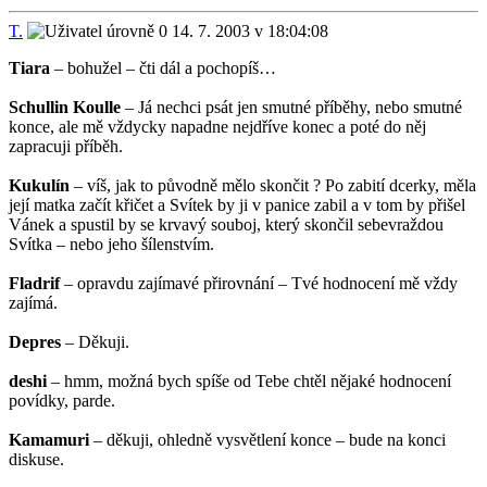
T.
14. 7. 2003 v 18:04:08
Tiara
– bohužel – čti dál a pochopíš…
Schullin Koulle
– Já nechci psát jen smutné příběhy, nebo smutné
konce, ale mě vždycky napadne nejdříve konec a poté do něj
zapracuji příběh.
Kukulín
– víš, jak to původně mělo skončit ? Po zabití dcerky, měla
její matka začít křičet a Svítek by ji v panice zabil a v tom by přišel
Vánek a spustil by se krvavý souboj, který skončil sebevraždou
Svítka – nebo jeho šílenstvím.
Fladrif
– opravdu zajímavé přirovnání – Tvé hodnocení mě vždy
zajímá.
Depres
– Děkuji.
deshi
– hmm, možná bych spíše od Tebe chtěl nějaké hodnocení
povídky, parde.
Kamamuri
– děkuji, ohledně vysvětlení konce – bude na konci
diskuse.