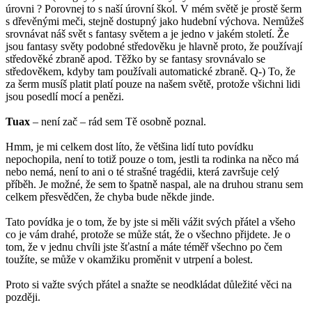
úrovni ? Porovnej to s naší úrovní škol. V mém světě je prostě šerm
s dřevěnými meči, stejně dostupný jako hudební výchova. Nemůžeš
srovnávat náš svět s fantasy světem a je jedno v jakém století. Že
jsou fantasy světy podobné středověku je hlavně proto, že používají
středověké zbraně apod. Těžko by se fantasy srovnávalo se
středověkem, kdyby tam používali automatické zbraně. Q-) To, že
za šerm musíš platit platí pouze na našem světě, protože všichni lidi
jsou posedlí mocí a penězi.
Tuax
– není zač – rád sem Tě osobně poznal.
Hmm, je mi celkem dost líto, že většina lidí tuto povídku
nepochopila, není to totiž pouze o tom, jestli ta rodinka na něco má
nebo nemá, není to ani o té strašné tragédii, která završuje celý
příběh. Je možné, že sem to špatně naspal, ale na druhou stranu sem
celkem přesvědčen, že chyba bude někde jinde.
Tato povídka je o tom, že by jste si měli vážit svých přátel a všeho
co je vám drahé, protože se může stát, že o všechno přijdete. Je o
tom, že v jednu chvíli jste šťastní a máte téměř všechno po čem
toužíte, se může v okamžiku proměnit v utrpení a bolest.
Proto si važte svých přátel a snažte se neodkládat důležité věci na
později.