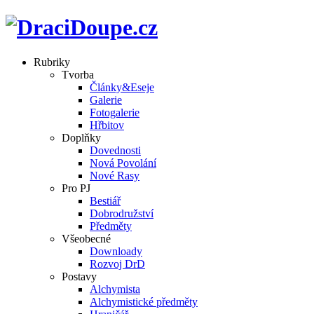
Rubriky
Tvorba
Články&Eseje
Galerie
Fotogalerie
Hřbitov
Doplňky
Dovednosti
Nová Povolání
Nové Rasy
Pro PJ
Bestiář
Dobrodružství
Předměty
Všeobecné
Downloady
Rozvoj DrD
Postavy
Alchymista
Alchymistické předměty