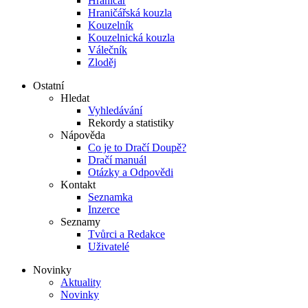
Hraničář
Hraničářská kouzla
Kouzelník
Kouzelnická kouzla
Válečník
Zloděj
Ostatní
Hledat
Vyhledávání
Rekordy a statistiky
Nápověda
Co je to Dračí Doupě?
Dračí manuál
Otázky a Odpovědi
Kontakt
Seznamka
Inzerce
Seznamy
Tvůrci a Redakce
Uživatelé
Novinky
Aktuality
Novinky