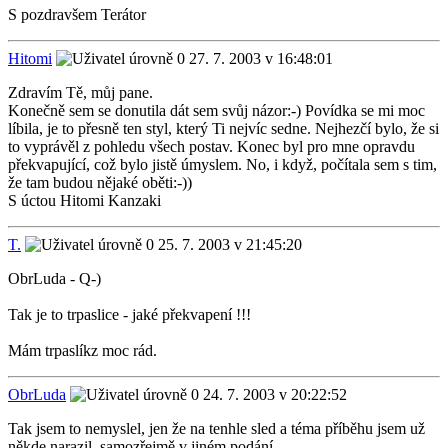
S pozdravšem Terátor
Hitomi
27. 7. 2003 v 16:48:01
Zdravím Tě, můj pane.
Konečně sem se donutila dát sem svůj názor:-) Povídka se mi moc
líbila, je to přesně ten styl, který Ti nejvíc sedne. Nejhezčí bylo, že si
to vyprávěl z pohledu všech postav. Konec byl pro mne opravdu
překvapující, což bylo jistě úmyslem. No, i když, počítala sem s tim,
že tam budou nějaké oběti:-))
S úctou Hitomi Kanzaki
T.
25. 7. 2003 v 21:45:20
ObrLuda - Q-)
Tak je to trpaslice - jaké překvapení !!!
Mám trpaslíkz moc rád.
ObrLuda
24. 7. 2003 v 20:22:52
Tak jsem to nemyslel, jen že na tenhle sled a téma příběhu jsem už
někde narazil, samozřejmě v jiném podání.