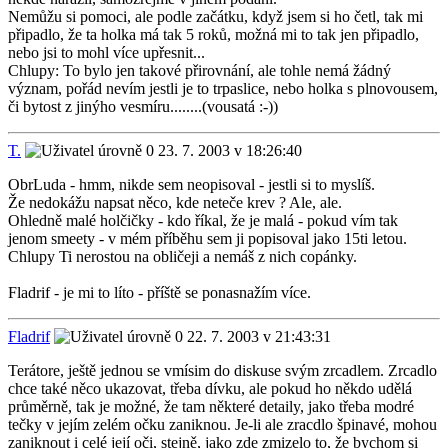
Nemůžu si pomoci, ale podle začátku, když jsem si ho četl, tak mi
připadlo, že ta holka má tak 5 roků, možná mi to tak jen připadlo,
nebo jsi to mohl více upřesnit...
Chlupy: To bylo jen takové přirovnání, ale tohle nemá žádný
význam, pořád nevím jestli je to trpaslice, nebo holka s plnovousem,
či bytost z jinýho vesmíru........(vousatá :-))
T.
23. 7. 2003 v 18:26:40
ObrLuda - hmm, nikde sem neopisoval - jestli si to myslíš.
Že nedokážu napsat něco, kde neteče krev ? Ale, ale.
Ohledně malé holčičky - kdo říkal, že je malá - pokud vím tak
jenom smeety - v mém příběhu sem ji popisoval jako 15ti letou.
Chlupy Ti nerostou na obličeji a nemáš z nich copánky.
Fladrif - je mi to líto - příště se ponasnažím více.
Fladrif
22. 7. 2003 v 21:43:31
Terátore, ještě jednou se vmísim do diskuse svým zrcadlem. Zrcadlo
chce také něco ukazovat, třeba dívku, ale pokud ho někdo udělá
průměrně, tak je možné, že tam některé detaily, jako třeba modré
tečky v jejím zelém očku zaniknou. Je-li ale zracdlo špinavé, mohou
zaniknout i celé její oči, stejně, jako zde zmizelo to, že bychom si