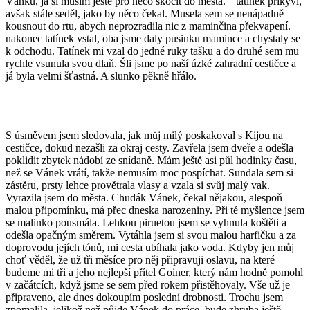
Vánku, já si musím ještě pro něco skočit do města. “ tatínek přikývl,
avšak stále seděl, jako by něco čekal. Musela sem se nenápadně
kousnout do rtu, abych neprozradila nic z maminčina překvapení.
nakonec tatínek vstal, oba jsme daly pusinku mamince a chystaly se
k odchodu. Tatínek mi vzal do jedné ruky tašku a do druhé sem mu
rychle vsunula svou dlaň. Šli jsme po naší úzké zahradní cestičce a
já byla velmi šťastná. A slunko pěkně hřálo.
S úsměvem jsem sledovala, jak můj milý poskakoval s Kijou na
cestičce, dokud nezašli za okraj cesty. Zavřela jsem dveře a odešla
poklidit zbytek nádobí ze snídaně. Mám ještě asi půl hodinky času,
než se Vánek vrátí, takže nemusím moc pospíchat. Sundala sem si
zástěru, prsty lehce provětrala vlasy a vzala si svůj malý vak.
Vyrazila jsem do města. Chudák Vánek, čekal nějakou, alespoň
malou připomínku, má přec dneska narozeniny. Při té myšlence jsem
se malinko pousmála. Lehkou piruetou jsem se vyhnula koštěti a
odešla opačným směrem. Vytáhla jsem si svou malou harfičku a za
doprovodu jejích tónů, mi cesta ubíhala jako voda. Kdyby jen můj
choť věděl, že už tři měsíce pro něj připravuji oslavu, na které
budeme mi tři a jeho nejlepší přítel Goiner, který nám hodně pomohl
v začátcích, když jsme se sem před rokem přistěhovaly. Vše už je
připraveno, ale dnes dokoupím poslední drobnosti. Trochu jsem
zpomalila, jelikož než půjde Vánek do práce, bude zhruba ještě