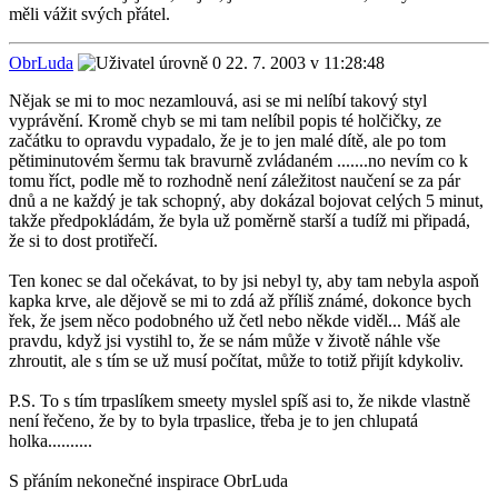
měli vážit svých přátel.
ObrLuda
22. 7. 2003 v 11:28:48
Nějak se mi to moc nezamlouvá, asi se mi nelíbí takový styl
vyprávění. Kromě chyb se mi tam nelíbil popis té holčičky, ze
začátku to opravdu vypadalo, že je to jen malé dítě, ale po tom
pětiminutovém šermu tak bravurně zvládaném .......no nevím co k
tomu říct, podle mě to rozhodně není záležitost naučení se za pár
dnů a ne každý je tak schopný, aby dokázal bojovat celých 5 minut,
takže předpokládám, že byla už poměrně starší a tudíž mi připadá,
že si to dost protiřečí.
Ten konec se dal očekávat, to by jsi nebyl ty, aby tam nebyla aspoň
kapka krve, ale dějově se mi to zdá až příliš známé, dokonce bych
řek, že jsem něco podobného už četl nebo někde viděl... Máš ale
pravdu, když jsi vystihl to, že se nám může v životě náhle vše
zhroutit, ale s tím se už musí počítat, může to totiž přijít kdykoliv.
P.S. To s tím trpaslíkem smeety myslel spíš asi to, že nikde vlastně
není řečeno, že by to byla trpaslice, třeba je to jen chlupatá
holka..........
S přáním nekonečné inspirace ObrLuda