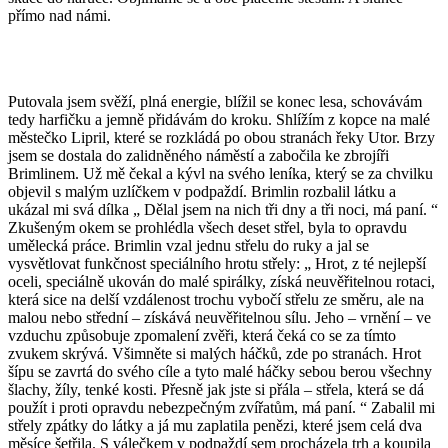
přímo nad námi.
Putovala jsem svěží, plná energie, blížil se konec lesa, schovávám
tedy harfičku a jemně přidávám do kroku. Shlížím z kopce na malé
městečko Lipril, které se rozkládá po obou stranách řeky Utor. Brzy
jsem se dostala do zalidněného náměstí a zabočila ke zbrojíři
Brimlinem. Už mě čekal a kývl na svého leníka, který se za chvilku
objevil s malým uzlíčkem v podpaždí. Brimlin rozbalil látku a
ukázal mi svá dílka „ Dělal jsem na nich tři dny a tři noci, má paní. “
Zkušeným okem se prohlédla všech deset střel, byla to opravdu
umělecká práce. Brimlin vzal jednu střelu do ruky a jal se
vysvětlovat funkčnost speciálního hrotu střely: „ Hrot, z té nejlepší
oceli, speciálně ukován do malé spirálky, získá neuvěřitelnou rotaci,
která sice na delší vzdálenost trochu vybočí střelu ze směru, ale na
malou nebo střední – získává neuvěřitelnou sílu. Jeho – vrnění – ve
vzduchu způsobuje zpomalení zvěři, která čeká co se za tímto
zvukem skrývá. Všimněte si malých háčků, zde po stranách. Hrot
šípu se zavrtá do svého cíle a tyto malé háčky sebou berou všechny
šlachy, žíly, tenké kosti. Přesně jak jste si přála – střela, která se dá
použít i proti opravdu nebezpečným zvířatům, má paní. “ Zabalil mi
střely zpátky do látky a já mu zaplatila penězi, které jsem celá dva
měsíce šetřila. S válečkem v podpaždí sem procházela trh a koupila