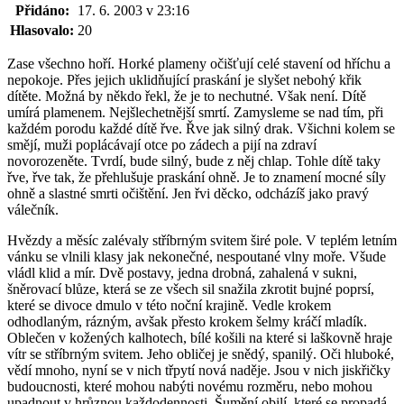
Přidáno:
17. 6. 2003 v 23:16
Hlasovalo:
20
Zase všechno hoří. Horké plameny očišťují celé stavení od hříchu a
nepokoje. Přes jejich uklidňující praskání je slyšet nebohý křik
dítěte. Možná by někdo řekl, že je to nechutné. Však není. Dítě
umírá plamenem. Nejšlechetnější smrtí. Zamysleme se nad tím, při
každém porodu každé dítě řve. Řve jak silný drak. Všichni kolem se
smějí, muži poplácávají otce po zádech a pijí na zdraví
novorozeněte. Tvrdí, bude silný, bude z něj chlap. Tohle dítě taky
řve, řve tak, že přehlušuje praskání ohně. Je to znamení mocné síly
ohně a slastné smrti očištění. Jen řvi děcko, odcházíš jako pravý
válečník.
Hvězdy a měsíc zalévaly stříbrným svitem širé pole. V teplém letním
vánku se vlnili klasy jak nekonečné, nespoutané vlny moře. Všude
vládl klid a mír. Dvě postavy, jedna drobná, zahalená v sukni,
šněrovací blůze, která se ze všech sil snažila zkrotit bujné poprsí,
které se divoce dmulo v této noční krajině. Vedle krokem
odhodlaným, rázným, avšak přesto krokem šelmy kráčí mladík.
Oblečen v kožených kalhotech, bílé košili na které si laškovně hraje
vítr se stříbrným svitem. Jeho obličej je snědý, spanilý. Oči hluboké,
vědí mnoho, nyní se v nich třpytí nová naděje. Jsou v nich jiskřičky
budoucnosti, které mohou nabýti novému rozměru, nebo mohou
upadnout v hrůznou každodennosti. Šumění obilí, které se propadá