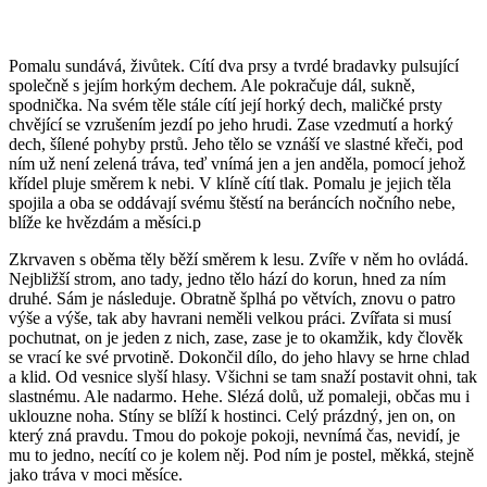
Pomalu sundává, živůtek. Cítí dva prsy a tvrdé bradavky pulsující
společně s jejím horkým dechem. Ale pokračuje dál, sukně,
spodnička. Na svém těle stále cítí její horký dech, maličké prsty
chvějící se vzrušením jezdí po jeho hrudi. Zase vzedmutí a horký
dech, šílené pohyby prstů. Jeho tělo se vznáší ve slastné křeči, pod
ním už není zelená tráva, teď vnímá jen a jen anděla, pomocí jehož
křídel pluje směrem k nebi. V klíně cítí tlak. Pomalu je jejich těla
spojila a oba se oddávají svému štěstí na beráncích nočního nebe,
blíže ke hvězdám a měsíci.p
Zkrvaven s oběma těly běží směrem k lesu. Zvíře v něm ho ovládá.
Nejbližší strom, ano tady, jedno tělo hází do korun, hned za ním
druhé. Sám je následuje. Obratně šplhá po větvích, znovu o patro
výše a výše, tak aby havrani neměli velkou práci. Zvířata si musí
pochutnat, on je jeden z nich, zase, zase je to okamžik, kdy člověk
se vrací ke své prvotině. Dokončil dílo, do jeho hlavy se hrne chlad
a klid. Od vesnice slyší hlasy. Všichni se tam snaží postavit ohni, tak
slastnému. Ale nadarmo. Hehe. Slézá dolů, už pomaleji, občas mu i
uklouzne noha. Stíny se blíží k hostinci. Celý prázdný, jen on, on
který zná pravdu. Tmou do pokoje pokoji, nevnímá čas, nevidí, je
mu to jedno, necítí co je kolem něj. Pod ním je postel, měkká, stejně
jako tráva v moci měsíce.