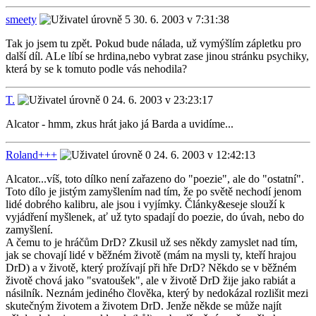
smeety
30. 6. 2003 v 7:31:38
Tak jo jsem tu zpět. Pokud bude nálada, už vymýšlím zápletku pro
další díl. ALe líbí se hrdina,nebo vybrat zase jinou stránku psychiky,
která by se k tomuto podle vás nehodila?
T.
24. 6. 2003 v 23:23:17
Alcator - hmm, zkus hrát jako já Barda a uvidíme...
Roland+++
24. 6. 2003 v 12:42:13
Alcator...víš, toto dílko není zařazeno do "poezie", ale do "ostatní".
Toto dílo je jistým zamyšlením nad tím, že po světě nechodí jenom
lidé dobrého kalibru, ale jsou i vyjímky. Články&eseje slouží k
vyjádření myšlenek, ať už tyto spadají do poezie, do úvah, nebo do
zamyšlení.
A čemu to je hráčům DrD? Zkusil už ses někdy zamyslet nad tím,
jak se chovají lidé v běžném životě (mám na mysli ty, kteří hrajou
DrD) a v životě, který prožívají při hře DrD? Někdo se v běžném
životě chová jako "svatoušek", ale v životě DrD žije jako rabiát a
násilník. Neznám jediného člověka, který by nedokázal rozlišit mezi
skutečným životem a životem DrD. Jenže někde se může najít