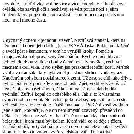
povoluje. Hruď dívky se dme více a více, energie v ní ho doslova
ovládá, oba zavírají oči a nechávají se vést pouze nocí a jejím
šeptem, který přeje milencům a slasti. Jsou princem a princeznou
noci, mají mnoho času.
Udýchaný doběhl k jednomu stavení. Necítí svá zranění, která na
něm nechal oheň, jeho láska, jeho PRAVÁ láska. Pokleknul k ženě
a zvedl pěst s kamenem, v tom ho vyrušili kroky. Pomalé a
šmajdavé. Jsou doprovázeny čenicháním. Rychle otočil hlavu a
pohlédl do dvou svítících bod v černé noci. Nemeškal, rychlým
machem skolil vlka. Bylo slyšen jen prasknutí lebeční kosti. Mrštně
vstal a v okamžiku kdy byla vidět jen stará, shrbená záda vyrazil.
Naučeným pohybem poslal starce k zemi. Už zase se cítil jako dřív a
byl to nádherný pocit síly a nezdolnosti. Zpět, vrátil se k ženě. Už
nemeškal, aby našel kámen, či kus prkna, sám, se dal do díla
vyčinění. Zuřivě kopal do ochablého těla. Jak si to k vlastnímu
synovi mohla dovolit. Nenechat, pokoušet se, nepustit ho na cestu
volnosti, co si to dovoluje. Další rána padla. Praštění kostí vyplnilo
jeho sluch. Pokračuje. Ne on není smyslů zbavený, přesně ví co
dělá. Teď jeho ruce začaly trhat. Čistě mechanicky, chce způsobit
bolest duši, která musí být kolem. Která vidí, co se děje s tělem.
Začíná od očí, prsty zatíná do všech otvoru na těle a pak se zvířecí
silou trhá. Je to tu znovu, zvíře s lidskou tváří. Trhá a trhá!