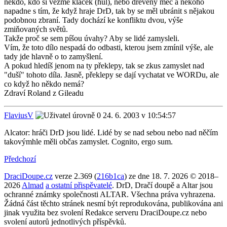
někdo, kdo si vezme klacek (hůl), nebo dřevěný meč a někoho
napadne s tím, že když hraje DrD, tak by se měl ubránit s nějakou
podobnou zbraní. Tady dochází ke konfliktu dvou, výše
zmiňovaných světů.
Takže proč se sem píšou úvahy? Aby se lidé zamysleli.
Vím, že toto dílo nespadá do odbasti, kterou jsem zmínil výše, ale
tady jde hlavně o to zamyšlení.
A pokud hledíš jenom na ty překlepy, tak se zkus zamyslet nad
"duší" tohoto díla. Jasně, překlepy se dají vychatat ve WORDu, ale
co když ho někdo nemá?
Zdraví Roland z Gileadu
FlaviusV
24. 6. 2003 v 10:54:57
Alcator: hráči DrD jsou lidé. Lidé by se nad sebou nebo nad něčím
takovýmhle měli občas zamyslet. Cognito, ergo sum.
Předchozí
DraciDoupe.cz
verze 2.369 (
216b1ca
) ze dne 18. 7. 2026 © 2018–
2026
Almad
a ostatní přispěvatelé
. DrD, Dračí doupě a Altar jsou
ochranné známky společnosti ALTAR. Všechna práva vyhrazena.
Žádná část těchto stránek nesmí být reprodukována, publikována ani
jinak využita bez svolení Redakce serveru DraciDoupe.cz nebo
svolení autorů jednotlivých příspěvků.