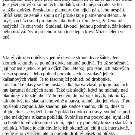
Je slyšet pár výkřiků od těch chudáků, snad i nějaká ruka se ho
snažila zadržet. Proskakuje plameny. On jejich pán, jeho nespálí.
Sbírá ženu ze země a spolu s ní proskakuje plamennou stěnou. Je
pryč, vychází snad pro tamty jako hrdina. On ale ví, že žena už
nedýchá. Je cítit voda. Studená, živoucí, jednou podruhé, žár kolem
něho ustává. Nyní po jeho rukou teče teplá krev. Mizí s tělem ve
tmě.
Vlahý vítr oba obtéká, v jedné chvilce strhne dívce šátek. Jen
zlomek sekundy se po něm dívka smutně podívá. To už se střetává
její pohled s jeho. V jeho očích čte: „Neboj, pro tebe jich takových
snesu spousty“. Jeho pohled pomalu sjede k záplavě jejích
kaštanových vlasů. Je to fascinující pohled, od drobonké,
kulaťoučké hlavy se line hustá sladká barva vlasů, připomínajících
mu karamel dalekých zemí. Také tak sladký, když ho míchaly nad
plamínky v každé ulici. V horečném dni nápoj silných, tak horký,
tak ohnivý, tak sladká jeho vůně a barva, stejně jako její vlasy. Tuto
myšlenku zapudil. Jak snadno, jak sladce snadno, cítí to, dnes to
přijde, dnes se vyléčí. Jemně pokládá dívku do trávy, svolně se pod
jeho měkkýma rukama pokládá. Svolně se mu podvoluje, nyní leží
na hebké trávě v těsném sevření, jejich rty podlehly kouzlu sladkých
polibků. Všude je cítit chvíle jejich okamžiku, cítí ji tak intenzivně,
chvíle jeho vyléčení, ale to pomalu drobný pásek od blůzky