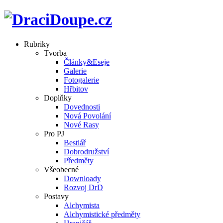
Rubriky
Tvorba
Články&Eseje
Galerie
Fotogalerie
Hřbitov
Doplňky
Dovednosti
Nová Povolání
Nové Rasy
Pro PJ
Bestiář
Dobrodružství
Předměty
Všeobecné
Downloady
Rozvoj DrD
Postavy
Alchymista
Alchymistické předměty