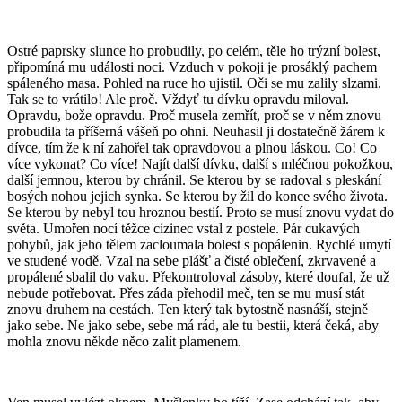
Ostré paprsky slunce ho probudily, po celém, těle ho trýzní bolest,
připomíná mu události noci. Vzduch v pokoji je prosáklý pachem
spáleného masa. Pohled na ruce ho ujistil. Oči se mu zalily slzami.
Tak se to vrátilo! Ale proč. Vždyť tu dívku opravdu miloval.
Opravdu, bože opravdu. Proč musela zemřít, proč se v něm znovu
probudila ta příšerná vášeň po ohni. Neuhasil ji dostatečně žárem k
dívce, tím že k ní zahořel tak opravdovou a plnou láskou. Co! Co
více vykonat? Co více! Najít další dívku, další s mléčnou pokožkou,
další jemnou, kterou by chránil. Se kterou by se radoval s pleskání
bosých nohou jejich synka. Se kterou by žil do konce svého života.
Se kterou by nebyl tou hroznou bestií. Proto se musí znovu vydat do
světa. Umořen nocí těžce cizinec vstal z postele. Pár cukavých
pohybů, jak jeho tělem zacloumala bolest s popálenin. Rychlé umytí
ve studené vodě. Vzal na sebe plášť a čisté oblečení, zkrvavené a
propálené sbalil do vaku. Překontroloval zásoby, které doufal, že už
nebude potřebovat. Přes záda přehodil meč, ten se mu musí stát
znovu druhem na cestách. Ten který tak bytostně nasnáší, stejně
jako sebe. Ne jako sebe, sebe má rád, ale tu bestii, která čeká, aby
mohla znovu někde něco zalít plamenem.