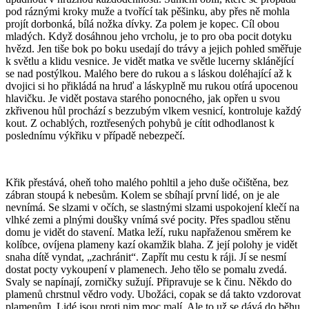
pod ráznými kroky muže a tvořící tak pěšinku, aby přes ně mohla
projít dorbonká, bílá nožka dívky. Za polem je kopec. Cíl obou
mladých. Když dosáhnou jeho vrcholu, je to pro oba pocit dotyku
hvězd. Jen tiše bok po boku usedají do trávy a jejich pohled směřuje
k světlu a klidu vesnice. Je vidět matka ve světle lucerny sklánějící
se nad postýlkou. Malého bere do rukou a s láskou doléhající až k
dvojici si ho přikládá na hruď a láskyplně mu rukou otírá upocenou
hlavičku. Je vidět postava starého ponocného, jak opřen u svou
zkřivenou hůl prochází s bezzubým vlkem vesnicí, kontroluje každý
kout. Z ochablých, roztřesených pohybů je cítit odhodlanost k
poslednímu výkřiku v případě nebezpečí.
Křik přestává, oheň toho malého pohltil a jeho duše očištěna, bez
zábran stoupá k nebesům. Kolem se sbíhají první lidé, on je ale
nevnímá. Se slzami v očích, se slastnými slzami uspokojení klečí na
vlhké zemi a plnými doušky vnímá své pocity. Přes spadlou stěnu
domu je vidět do stavení. Matka leží, ruku napřaženou směrem ke
kolíbce, ovíjena plameny kazí okamžik blaha. Z její polohy je vidět
snaha dítě vyndat, „zachránit“. Zapřít mu cestu k ráji. Jí se nesmí
dostat pocty vykoupení v plamenech. Jeho tělo se pomalu zvedá.
Svaly se napínají, zorničky sužují. Připravuje se k činu. Někdo do
plamenů chrstnul vědro vody. Ubožáci, copak se dá takto vzdorovat
plamenům. Lidé jsou proti nim moc malí. Ale to už se dává do běhu.