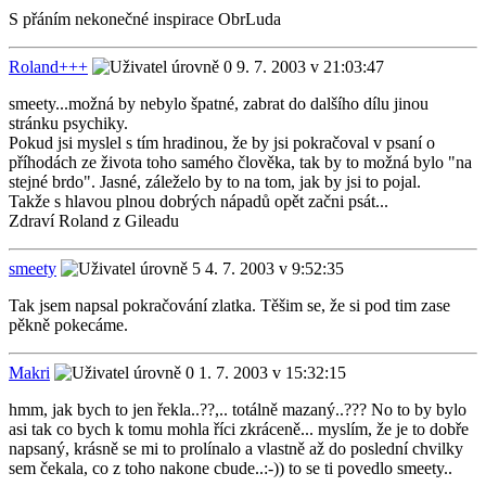
S přáním nekonečné inspirace ObrLuda
Roland+++
9. 7. 2003 v 21:03:47
smeety...možná by nebylo špatné, zabrat do dalšího dílu jinou
stránku psychiky.
Pokud jsi myslel s tím hradinou, že by jsi pokračoval v psaní o
příhodách ze života toho samého člověka, tak by to možná bylo "na
stejné brdo". Jasné, záleželo by to na tom, jak by jsi to pojal.
Takže s hlavou plnou dobrých nápadů opět začni psát...
Zdraví Roland z Gileadu
smeety
4. 7. 2003 v 9:52:35
Tak jsem napsal pokračování zlatka. Těšim se, že si pod tim zase
pěkně pokecáme.
Makri
1. 7. 2003 v 15:32:15
hmm, jak bych to jen řekla..??,.. totálně mazaný..??? No to by bylo
asi tak co bych k tomu mohla říci zkráceně... myslím, že je to dobře
napsaný, krásně se mi to prolínalo a vlastně až do poslední chvilky
sem čekala, co z toho nakone cbude..:-)) to se ti povedlo smeety..