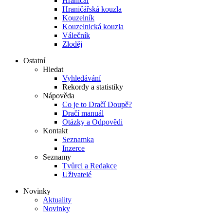
Hraničář
Hraničářská kouzla
Kouzelník
Kouzelnická kouzla
Válečník
Zloděj
Ostatní
Hledat
Vyhledávání
Rekordy a statistiky
Nápověda
Co je to Dračí Doupě?
Dračí manuál
Otázky a Odpovědi
Kontakt
Seznamka
Inzerce
Seznamy
Tvůrci a Redakce
Uživatelé
Novinky
Aktuality
Novinky