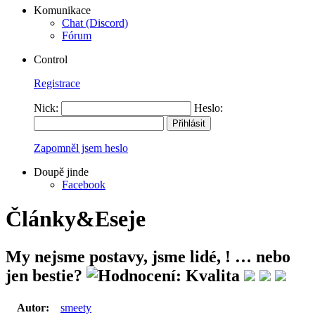
Komunikace
Chat (Discord)
Fórum
Control
Registrace
Nick:
Heslo:
Zapomněl jsem heslo
Doupě jinde
Facebook
Články&Eseje
My nejsme postavy, jsme lidé, ! … nebo
jen bestie?
Autor:
smeety