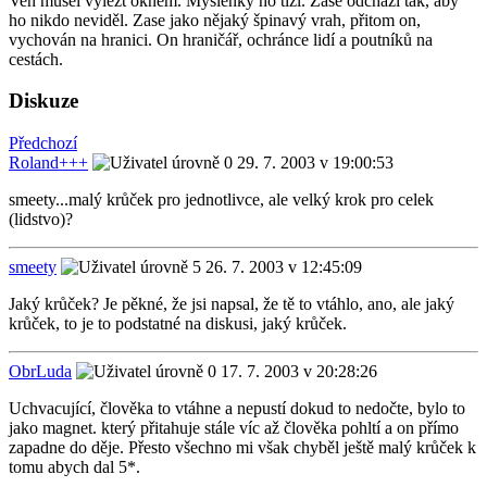
Ven musel vylézt oknem. Myšlenky ho tíží. Zase odchází tak, aby
ho nikdo neviděl. Zase jako nějaký špinavý vrah, přitom on,
vychován na hranici. On hraničář, ochránce lidí a poutníků na
cestách.
Diskuze
Předchozí
Roland+++
29. 7. 2003 v 19:00:53
smeety...malý krůček pro jednotlivce, ale velký krok pro celek
(lidstvo)?
smeety
26. 7. 2003 v 12:45:09
Jaký krůček? Je pěkné, že jsi napsal, že tě to vtáhlo, ano, ale jaký
krůček, to je to podstatné na diskusi, jaký krůček.
ObrLuda
17. 7. 2003 v 20:28:26
Uchvacující, člověka to vtáhne a nepustí dokud to nedočte, bylo to
jako magnet. který přitahuje stále víc až člověka pohltí a on přímo
zapadne do děje. Přesto všechno mi však chyběl ještě malý krůček k
tomu abych dal 5*.