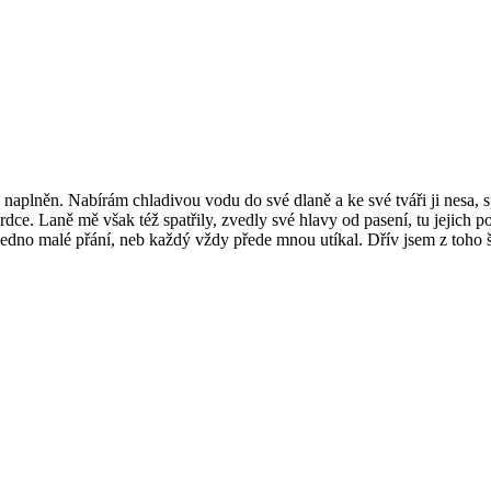
aplněn. Nabírám chladivou vodu do své dlaně a ke své tváři ji nesa, spa
srdce. Laně mě však též spatřily, zvedly své hlavy od pasení, tu jejich
jedno malé přání, neb každý vždy přede mnou utíkal. Dřív jsem z toho šp