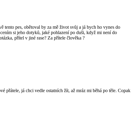
vě tento pes, obětoval by za mě život svůj a já bych ho vynes do
k cením si jeho dotyků, jaké pohlazení po duši, když mi není do
ázka, přítel v jiné rase? Za přítele člověka ?
é přátele, já chci vedle ostatních žít, až mráz mi běhá po těle. Copak