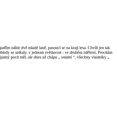
třím náhle dvě mladé laně, pasoucí se na kraji lesa. Chvíli jen tak
 pohledy se setkaly, v jednom zvědavost - ve druhém zděšení. Procitám
atný pocit měl, ale dnes už chápu „ ostatní “, všechny vlastníky „