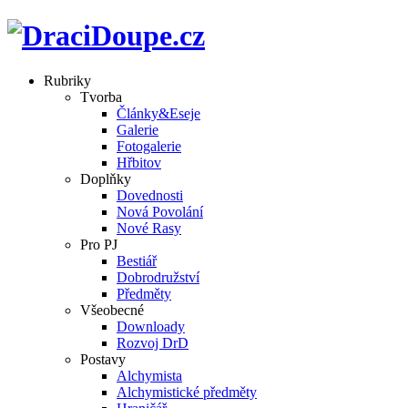
Rubriky
Tvorba
Články&Eseje
Galerie
Fotogalerie
Hřbitov
Doplňky
Dovednosti
Nová Povolání
Nové Rasy
Pro PJ
Bestiář
Dobrodružství
Předměty
Všeobecné
Downloady
Rozvoj DrD
Postavy
Alchymista
Alchymistické předměty