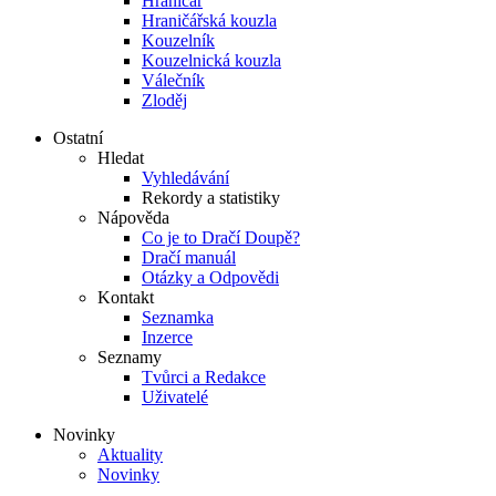
Hraničář
Hraničářská kouzla
Kouzelník
Kouzelnická kouzla
Válečník
Zloděj
Ostatní
Hledat
Vyhledávání
Rekordy a statistiky
Nápověda
Co je to Dračí Doupě?
Dračí manuál
Otázky a Odpovědi
Kontakt
Seznamka
Inzerce
Seznamy
Tvůrci a Redakce
Uživatelé
Novinky
Aktuality
Novinky