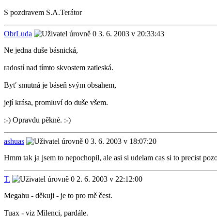
S pozdravem S.A.Terátor
ObrLuda
3. 6. 2003 v 20:33:43
Ne jedna duše básnická,
radostí nad tímto skvostem zatleská.
Byť smutná je báseň svým obsahem,
její krása, promluví do duše všem.
:-) Opravdu pěkné. :-)
ashuas
3. 6. 2003 v 18:07:20
Hmm tak ja jsem to nepochopil, ale asi si udelam cas si to precist pozor
T.
2. 6. 2003 v 22:12:00
Megahu - děkuji - je to pro mě čest.
Tuax - viz Milenci, pardále.