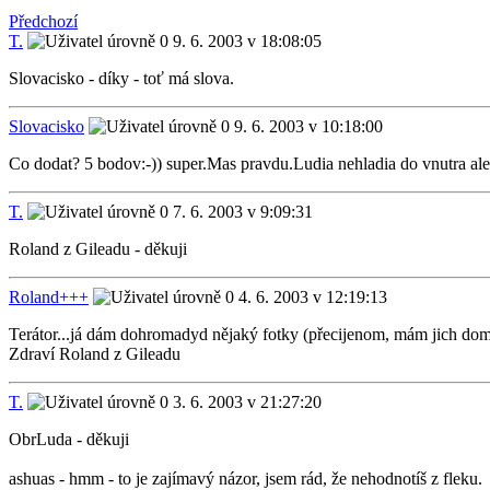
Předchozí
T.
9. 6. 2003 v 18:08:05
Slovacisko - díky - toť má slova.
Slovacisko
9. 6. 2003 v 10:18:00
Co dodat? 5 bodov:-)) super.Mas pravdu.Ludia nehladia do vnutra ale
T.
7. 6. 2003 v 9:09:31
Roland z Gileadu - děkuji
Roland+++
4. 6. 2003 v 12:19:13
Terátor...já dám dohromadyd nějaký fotky (přecijenom, mám jich doma 
Zdraví Roland z Gileadu
T.
3. 6. 2003 v 21:27:20
ObrLuda - děkuji
ashuas - hmm - to je zajímavý názor, jsem rád, že nehodnotíš z fleku.