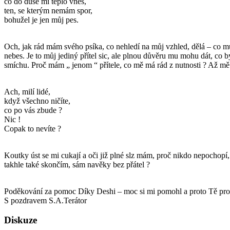
co do duše mi teplo vnes,
ten, se kterým nemám spor,
bohužel je jen můj pes.
Och, jak rád mám svého psíka, co nehledí na můj vzhled, dělá – co mu 
nebes. Je to můj jediný přítel sic, ale plnou důvěru mu mohu dát, co b
smíchu. Proč mám „ jenom “ přítele, co mě má rád z nutnosti ? Až mě zam
Ach, milí lidé,
když všechno ničíte,
co po vás zbude ?
Nic !
Copak to nevíte ?
Koutky úst se mi cukají a oči již plné slz mám, proč nikdo nepochopí, 
takhle také skončím, sám navěky bez přátel ?
Poděkování za pomoc Díky Deshi – moc si mi pomohl a proto Tě pros
S pozdravem S.A.Terátor
Diskuze