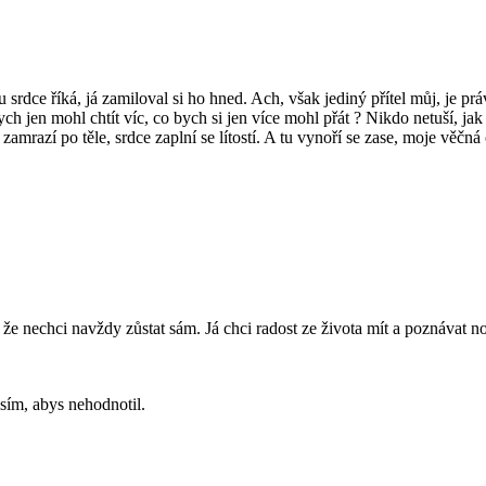
srdce říká, já zamiloval si ho hned. Ach, však jediný přítel můj, je prá
ych jen mohl chtít víc, co bych si jen více mohl přát ? Nikdo netuší, ja
razí po těle, srdce zaplní se lítostí. A tu vynoří se zase, moje věčná ot
že nechci navždy zůstat sám. Já chci radost ze života mít a poznávat nov
ím, abys nehodnotil.