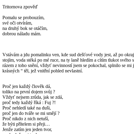
Tritornova zpověď
Pomalu se probouzím,
své oči otvírám,
na druhý bok se otáčím,
dobrou náladu mám.
Vstávám a jdu pomalinku ven, kde sud dešťové vody jest, až po okraj n
stojím, voda stéká po mé ruce, na ty laně hledím a cítím tlukot svého 
rázem z toho snění, vždyť nevinností jsem se pokochal, splnilo se mi 
krásných “ těl, jež vnitřní pohled nevlastní.
Proč jen každý člověk dá,
toliko na první dojem svůj ?
Vždyť nejsem zrůda, jak se zdá,
proč tedy každý říká : Fuj ?!
Proč nehledí také na duši,
proč jen do tváře se mi smějí ?
Proč nikdo z nich netuší,
že býti přítelem si přeji…
Jenže zatím jen jeden tvor,