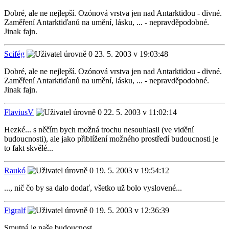
Dobré, ale ne nejlepší. Ozónová vrstva jen nad Antarktidou - divné.
Zaměření Antarktiďanů na umění, lásku, ... - nepravděpodobné.
Jinak fajn.
Scifég
23. 5. 2003 v 19:03:48
Dobré, ale ne nejlepší. Ozónová vrstva jen nad Antarktidou - divné.
Zaměření Antarktiďanů na umění, lásku, ... - nepravděpodobné.
Jinak fajn.
FlaviusV
22. 5. 2003 v 11:02:14
Hezké... s něčím bych možná trochu nesouhlasil (ve vidění
budoucnosti), ale jako přiblížení možného prostředí budoucnosti je
to fakt skvělé...
Raukó
19. 5. 2003 v 19:54:12
..., nič čo by sa dalo dodať, všetko už bolo vyslovené...
Figralf
19. 5. 2003 v 12:36:39
Smutná je naše budoucnost.