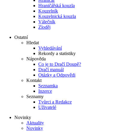
Hraničář
Hraničářská kouzla
Kouzelník
Kouzelnická kouzla
Válečník
Zloděj
Ostatní
Hledat
Vyhledávání
Rekordy a statistiky
Nápověda
Co je to Dračí Doupě?
Dračí manuál
Otázky a Odpovědi
Kontakt
Seznamka
Inzerce
Seznamy
Tvůrci a Redakce
Uživatelé
Novinky
Aktuality
Novinky