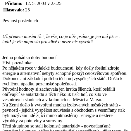
Přidáno:
12. 5. 2003 v 23:25
Hlasovalo:
25
Pevnost posledních
Už předem musím říci, že vše, co je níže psáno, je jen má fikce -
tudíž je vše naprosto pravdivé a nelze nic vyvrátit.
Jedna pohádka doby budoucí.
Hist. poznámka:
Po nějakém roce v daleké budoucnosti, kdy došly fosilní zdroje
energie a alternativní nebyly schopné pokrýt celosvětovou spotřebu.
Dokonce ani základní potřebu těch nejvyspělejších států. Došlo k
rychlému úpadku pozemské společnosti.
Původní hodnoty si zachovala jen hrstka šílenců, kteří osídlili
ohřívající se antarktidu a těch několik tisíc lidí, co žilo ve
vesmírných stanicích a v koloniích na Měsíci a Marsu.
Na Zemi došlo k vytvoření mnoha izolovaných městkých států -
pevností - jejichž vyspělost souvisela s obchodem s vesmířany (tak
byli nazýváni lidé žijící mimo atmosféru) - energie a některé
výrobky za potraviny a suroviny.
Třetí skupinou se stali kolonisté antarktidy - novoatlanťané