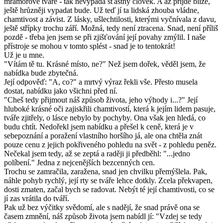
mramorové tváře - tak nevypadá šťastný člověk. A až přijde blíže,
ještě hrůzněji vypadat bude. Už teď jí ta lidská zhouba vládne,
chamtivost a závist. Z lásky, ušlechtilosti, kterými vyčnívala z davu,
ještě střípky trochu září. Možná, tedy není ztracena. Snad, není příliš
pozdě - třeba jen jsem se při zjišťování její povahy zmýlil. I naše
přístroje se mohou v tomto splést - snad je to tentokrát!
Už je u mne.
"Vítám tě tu. Krásné místo, ne?" Než jsem dořek, věděl jsem, že
nabídka bude zbytečná.
Její odpověď: "A, co?" a mrtvý výraz řekli vše. Přesto musela
dostat, nabídku jako všichni před ní.
"Cheš tedy přijmout náš způsob života, jeho výhody i...?" Její
hluboké krásné oči zajiskřili chamtivostí, která k jejím lidem pasuje,
tváře zjitřely, o lásce nebylo by pochyby. Ona však jen hledá, co
budu chtít. Nedořekl jsem nabídku a přešel k ceně, která je v
sebepoznání a poražení vlastního horšího já, ale ona chtěla znát
pouze cenu z jejich pokřiveného pohledu na svět - z pohledu peněz.
Nečekal jsem tedy, až se zeptá a raději ji předběhl: "...jedno
políbení." Jedna z nejcenějších bezcenných cen.
Trochu se zamračila, zaražena, snad jen chvilku přemýšlela. Pak,
náhle pohyb rychlý, její rty se tváře lehce dotkly. Zcela překvapen,
dosti zmaten, začal bych se radovat. Nebýt té její chamtivosti, co se
jí zas vrátila do tváří.
Pak už bez výčitky svědomí, ale s nadějí, že snad právě ona se
časem zmnění, náš způsob života jsem nabídl jí: "Vzdej se tedy