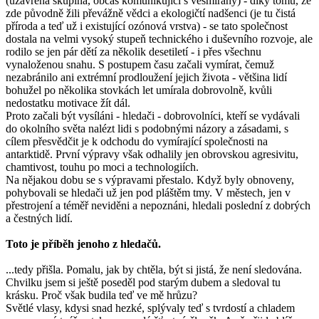
(uzavřená skupina, občas komunikující s vesmířany) - díky tomu, že
zde původně žili převážně vědci a ekologičtí nadšenci (je tu čistá
příroda a teď už i existující ozónová vrstva) - se tato společnost
dostala na velmi vysoký stupeň technického i duševního rozvoje, ale
rodilo se jen pár dětí za několik desetiletí - i přes všechnu
vynaloženou snahu. S postupem času začali vymírat, čemuž
nezabránilo ani extrémní prodloužení jejich života - většina lidí
bohužel po několika stovkách let umírala dobrovolně, kvůli
nedostatku motivace žít dál.
Proto začali být vysíláni - hledači - dobrovolníci, kteří se vydávali
do okolního světa nalézt lidi s podobnými názory a zásadami, s
cílem přesvědčit je k odchodu do vymírající společnosti na
antarktidě. První výpravy však odhalily jen obrovskou agresivitu,
chamtivost, touhu po moci a technologiích.
Na nějakou dobu se s výpravami přestalo. Když byly obnoveny,
pohybovali se hledači už jen pod pláštěm tmy. V městech, jen v
přestrojení a téměř neviděni a nepoznáni, hledali poslední z dobrých
a čestných lidí.
Toto je příběh jenoho z hledačů.
...tedy přišla. Pomalu, jak by chtěla, být si jistá, že není sledována.
Chvilku jsem si ještě poseděl pod starým dubem a sledoval tu
krásku. Proč však budila teď ve mě hrůzu?
Světlé vlasy, kdysi snad hezké, splývaly teď s tvrdostí a chladem