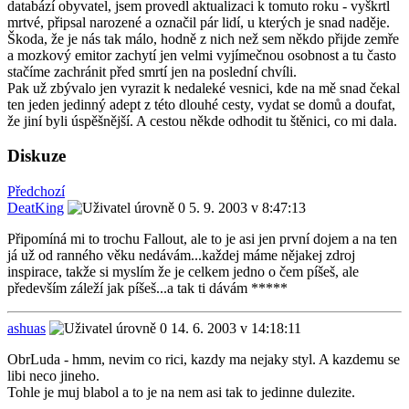
databází obyvatel, jsem provedl aktualizaci k tomuto roku - vyškrtl
mrtvé, připsal narozené a označil pár lidí, u kterých je snad naděje.
Škoda, že je nás tak málo, hodně z nich než sem někdo přijde zemře
a mozkový emitor zachytí jen velmi vyjímečnou osobnost a tu často
stačíme zachránit před smrtí jen na poslední chvíli.
Pak už zbývalo jen vyrazit k nedaleké vesnici, kde na mě snad čekal
ten jeden jedinný adept z této dlouhé cesty, vydat se domů a doufat,
že jiní byli úspěšnější. A cestou někde odhodit tu štěnici, co mi dala.
Diskuze
Předchozí
DeatKing
5. 9. 2003 v 8:47:13
Připomíná mi to trochu Fallout, ale to je asi jen první dojem a na ten
já už od ranného věku nedávám...každej máme nějakej zdroj
inspirace, takže si myslím že je celkem jedno o čem píšeš, ale
především záleží jak píšeš...a tak ti dávám *****
ashuas
14. 6. 2003 v 14:18:11
ObrLuda - hmm, nevim co rici, kazdy ma nejaky styl. A kazdemu se
libi neco jineho.
Tohle je muj blabol a to je na nem asi tak to jedinne dulezite.