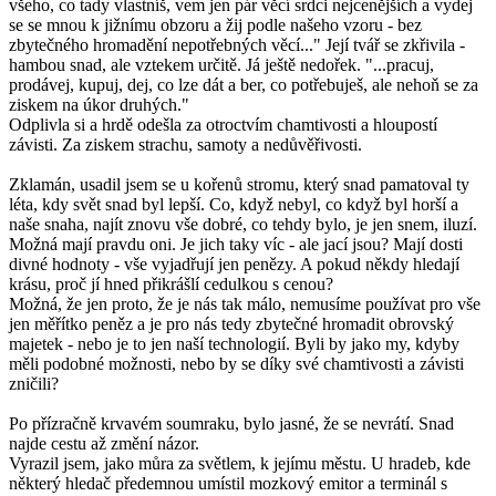
všeho, co tady vlastníš, vem jen pár věcí srdci nejcenějších a vydej
se se mnou k jižnímu obzoru a žij podle našeho vzoru - bez
zbytečného hromadění nepotřebných věcí..." Její tvář se zkřivila -
hambou snad, ale vztekem určitě. Já ještě nedořek. "...pracuj,
prodávej, kupuj, dej, co lze dát a ber, co potřebuješ, ale nehoň se za
ziskem na úkor druhých."
Odplivla si a hrdě odešla za otroctvím chamtivosti a hloupostí
závisti. Za ziskem strachu, samoty a nedůvěřivosti.
Zklamán, usadil jsem se u kořenů stromu, který snad pamatoval ty
léta, kdy svět snad byl lepší. Co, když nebyl, co když byl horší a
naše snaha, najít znovu vše dobré, co tehdy bylo, je jen snem, iluzí.
Možná mají pravdu oni. Je jich taky víc - ale jací jsou? Mají dosti
divné hodnoty - vše vyjadřují jen penězy. A pokud někdy hledají
krásu, proč jí hned přikrášlí cedulkou s cenou?
Možná, že jen proto, že je nás tak málo, nemusíme používat pro vše
jen měřítko peněz a je pro nás tedy zbytečné hromadit obrovský
majetek - nebo je to jen naší technologií. Byli by jako my, kdyby
měli podobné možnosti, nebo by se díky své chamtivosti a závisti
zničili?
Po přízračně krvavém soumraku, bylo jasné, že se nevrátí. Snad
najde cestu až změní názor.
Vyrazil jsem, jako můra za světlem, k jejímu městu. U hradeb, kde
některý hledač předemnou umístil mozkový emitor a terminál s