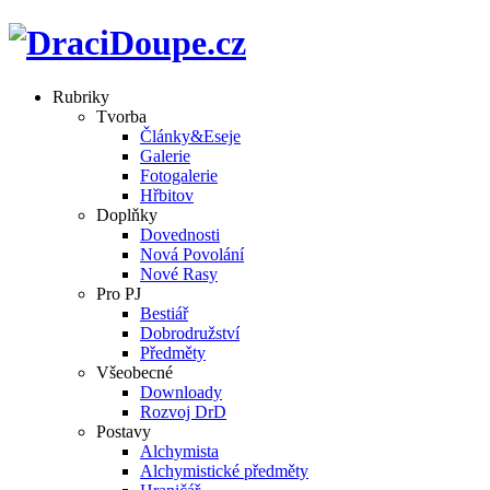
Rubriky
Tvorba
Články&Eseje
Galerie
Fotogalerie
Hřbitov
Doplňky
Dovednosti
Nová Povolání
Nové Rasy
Pro PJ
Bestiář
Dobrodružství
Předměty
Všeobecné
Downloady
Rozvoj DrD
Postavy
Alchymista
Alchymistické předměty