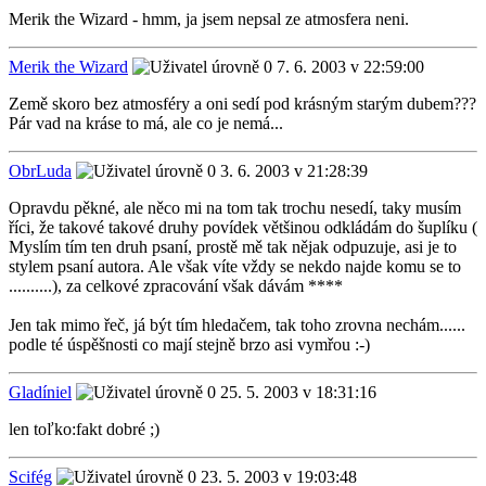
Merik the Wizard - hmm, ja jsem nepsal ze atmosfera neni.
Merik the Wizard
7. 6. 2003 v 22:59:00
Země skoro bez atmosféry a oni sedí pod krásným starým dubem???
Pár vad na kráse to má, ale co je nemá...
ObrLuda
3. 6. 2003 v 21:28:39
Opravdu pěkné, ale něco mi na tom tak trochu nesedí, taky musím
říci, že takové takové druhy povídek většinou odkládám do šuplíku (
Myslím tím ten druh psaní, prostě mě tak nějak odpuzuje, asi je to
stylem psaní autora. Ale však víte vždy se nekdo najde komu se to
..........), za celkové zpracování však dávám ****
Jen tak mimo řeč, já být tím hledačem, tak toho zrovna nechám......
podle té úspěšnosti co mají stejně brzo asi vymřou :-)
Gladíniel
25. 5. 2003 v 18:31:16
len toľko:fakt dobré ;)
Scifég
23. 5. 2003 v 19:03:48