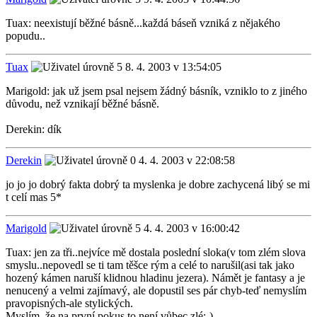
Tuax: neexistují běžné básně...každá báseň vzniká z nějakého
popudu..
Tuax
8. 4. 2003 v 13:54:05
Marigold: jak už jsem psal nejsem žádný básník, vzniklo to z jiného
důvodu, než vznikají běžné básně.
Derekin: dík
Derekin
4. 4. 2003 v 22:08:58
jo jo jo dobrý fakta dobrý ta myslenka je dobre zachycená libý se mi
t celí mas 5*
Marigold
4. 4. 2003 v 16:00:42
Tuax: jen za tři..nejvíce mě dostala poslední sloka(v tom zlém slova
smyslu..nepovedl se ti tam těšce rým a celé to narušil(asi tak jako
hozený kámen naruší klidnou hladinu jezera). Námět je fantasy a je
nenucený a velmi zajímavý, ale dopustil ses pár chyb-teď nemyslím
pravopisných-ale stylických.
Myslím, že na první pokus to není vůbec zlé:-)