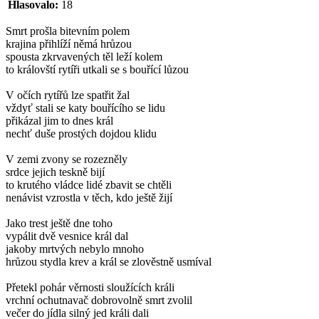
Hlasovalo:
18
Smrt prošla bitevním polem
krajina přihlíží němá hrůzou
spousta zkrvavených těl leží kolem
to královští rytíři utkali se s bouřící lůzou
V očích rytířů lze spatřit žal
vždyť stali se katy bouřícího se lidu
přikázal jim to dnes král
nechť duše prostých dojdou klidu
V zemi zvony se rozezněly
srdce jejich teskně bijí
to krutého vládce lidé zbavit se chtěli
nenávist vzrostla v těch, kdo ještě žijí
Jako trest ještě dne toho
vypálit dvě vesnice král dal
jakoby mrtvých nebylo mnoho
hrůzou stydla krev a král se zlověstně usmíval
Přetekl pohár věrnosti sloužících králi
vrchní ochutnavač dobrovolně smrt zvolil
večer do jídla silný jed králi dali