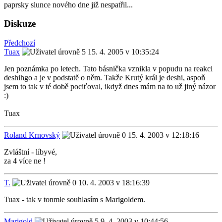
paprsky slunce nového dne již nespatřil...
Diskuze
Předchozí
Tuax
15. 4. 2005 v 10:35:24
Jen poznámka po letech. Tato básnička vznikla v popudu na reakci
deshihgo a je v podstatě o něm. Takže Krutý král je deshi, aspoň
jsem to tak v té době pociťoval, ikdyž dnes mám na to už jiný názor
:)
Tuax
Roland Krnovský
15. 4. 2003 v 12:18:16
Zvláštní - líbyvé,
za 4 více ne !
T.
10. 4. 2003 v 18:16:39
Tuax - tak v tonmle souhlasím s Marigoldem.
Marigold
9. 4. 2003 v 10:44:56