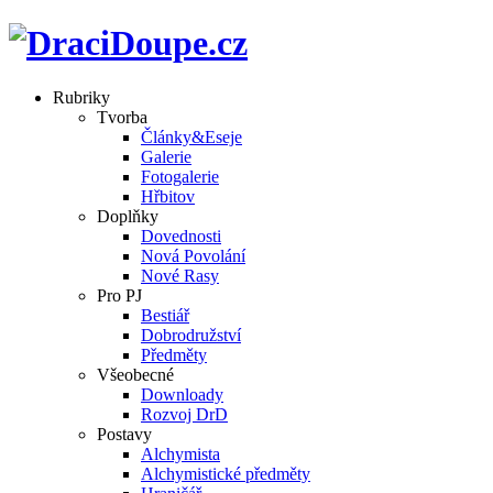
Rubriky
Tvorba
Články&Eseje
Galerie
Fotogalerie
Hřbitov
Doplňky
Dovednosti
Nová Povolání
Nové Rasy
Pro PJ
Bestiář
Dobrodružství
Předměty
Všeobecné
Downloady
Rozvoj DrD
Postavy
Alchymista
Alchymistické předměty