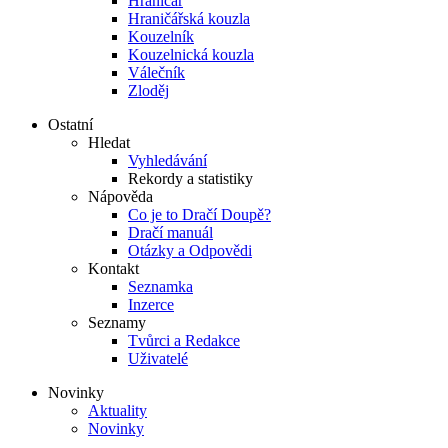
Hraničář
Hraničářská kouzla
Kouzelník
Kouzelnická kouzla
Válečník
Zloděj
Ostatní
Hledat
Vyhledávání
Rekordy a statistiky
Nápověda
Co je to Dračí Doupě?
Dračí manuál
Otázky a Odpovědi
Kontakt
Seznamka
Inzerce
Seznamy
Tvůrci a Redakce
Uživatelé
Novinky
Aktuality
Novinky