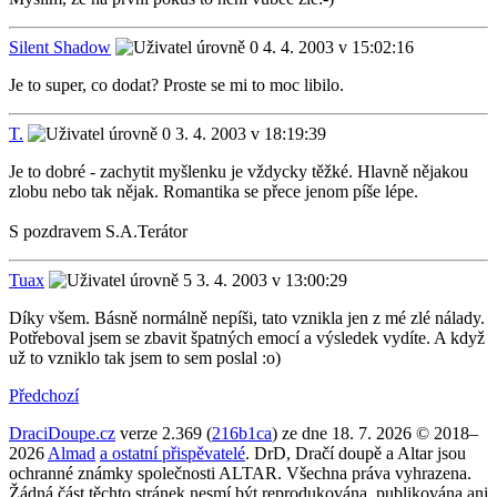
Silent Shadow
4. 4. 2003 v 15:02:16
Je to super, co dodat? Proste se mi to moc libilo.
T.
3. 4. 2003 v 18:19:39
Je to dobré - zachytit myšlenku je vždycky těžké. Hlavně nějakou
zlobu nebo tak nějak. Romantika se přece jenom píše lépe.
S pozdravem S.A.Terátor
Tuax
3. 4. 2003 v 13:00:29
Díky všem. Básně normálně nepíši, tato vznikla jen z mé zlé nálady.
Potřeboval jsem se zbavit špatných emocí a výsledek vydíte. A když
už to vzniklo tak jsem to sem poslal :o)
Předchozí
DraciDoupe.cz
verze 2.369 (
216b1ca
) ze dne 18. 7. 2026 © 2018–
2026
Almad
a ostatní přispěvatelé
. DrD, Dračí doupě a Altar jsou
ochranné známky společnosti ALTAR. Všechna práva vyhrazena.
Žádná část těchto stránek nesmí být reprodukována, publikována ani