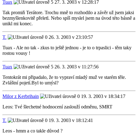
Tuax
27. 3. 2003 v 12:28:17
Tak promiň Terátore. Trochu mně to rozhodilo a závěr už jsem jaksi
bezmyšlenkovitě přeletl. Nebo spíš myslel jsem na úvod této básně a
unikl mi konec.
T.
26. 3. 2003 v 23:10:57
Tuax - Ale no tak - zkus to ještě jednou - je to o trpaslici - těm taky
rostou vousy !
Tuax
26. 3. 2003 v 11:27:56
Tentokrát mi připadalo, že to vypraví mladý muž ve starém těle.
Zvláštní pojetí.Byl to umýsl?
Milor z Kerbrihain
19. 3. 2003 v 18:34:17
Leos: Tvé šlechetné hodnocení zaslouží odměnu, SMRT
T.
19. 3. 2003 v 18:12:41
Leos - hmm a co takle důvod ?