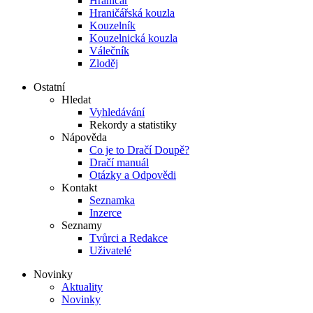
Hraničář
Hraničářská kouzla
Kouzelník
Kouzelnická kouzla
Válečník
Zloděj
Ostatní
Hledat
Vyhledávání
Rekordy a statistiky
Nápověda
Co je to Dračí Doupě?
Dračí manuál
Otázky a Odpovědi
Kontakt
Seznamka
Inzerce
Seznamy
Tvůrci a Redakce
Uživatelé
Novinky
Aktuality
Novinky