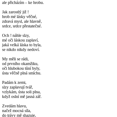
ale přicházím – ke hrobu.
Jak zarostlý již !
hrob mé lásky věčné,
zdravá mysl, ale hlavně,
srdce, srdce přestatečné.
Och ! náhle slzy,
mé oči láskou zaplaví,
jaká velká láska to byla,
se nikdo nikdy nedoví.
My měli se rádi,
od prvního okamžiku,
oči hlubokou tůní byly,
ústa věčně plná smíchu.
Padám k zemi,
slzy zaplavují tvář,
vzlykám, ústa soli plna,
když oslní mě jasná zář.
Zvedám hlavu,
načež mocná síla,
do trávy mě shazuje,