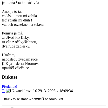
je to ona ! ta hnusná víla.
Ano, je to ta,
co lásku mou mi zabila,
teď splatíš mi dluh !
vzduch rozsekne má sekera.
Pomsta je má,
za život bez lásky,
tu víle z očí vyšlehnou,
dva rudé záblesky.
Umírám,
naposledy zvedám ruce,
já Kija – dcera Hromova,
trpasličí válečnice.
Diskuze
Předchozí
T.
29. 3. 2003 v 18:09:34
Tuax - to se stane - nemusíš se omlouvat.