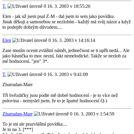
T.
16. 3. 2003 v 18:55:26
Elen - jak už jsem psal Z-M - dal jsem to sem jako povídku.
Jinak děkuji a samosebou se nezlobím - každý má svůj názor a když
to podepře dobrým důvodem....
Elen
16. 3. 2003 v 14:16:14
Zase musím ocenit zvláštní námět, jedinečnost se ti upřít nedá... Ale
jako básnička to moc nezní, fakt nemelodické. Takže se nezlob za
mé hodnocení.."jen" 3*.
T.
16. 3. 2003 v 9:41:09
Zharradan-Marr
Tři hvězdičky jsou podle mě dobré hodnocení - je to více než
polovina - nemyslel jsem, že to je špatné hodnocení Q-)
Zharradan-Marr
16. 3. 2003 v 1:54:59
To je mi ale prazvláštní povídka....
Je to na 3. [***]