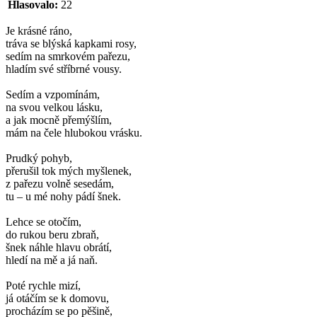
Hlasovalo:
22
Je krásné ráno,
tráva se blýská kapkami rosy,
sedím na smrkovém pařezu,
hladím své stříbrné vousy.
Sedím a vzpomínám,
na svou velkou lásku,
a jak mocně přemýšlím,
mám na čele hlubokou vrásku.
Prudký pohyb,
přerušil tok mých myšlenek,
z pařezu volně sesedám,
tu – u mé nohy pádí šnek.
Lehce se otočím,
do rukou beru zbraň,
šnek náhle hlavu obrátí,
hledí na mě a já naň.
Poté rychle mizí,
já otáčím se k domovu,
procházím se po pěšině,