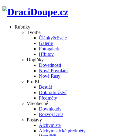
Rubriky
Tvorba
Články&Eseje
Galerie
Fotogalerie
Hřbitov
Doplňky
Dovednosti
Nová Povolání
Nové Rasy
Pro PJ
Bestiář
Dobrodružství
Předměty
Všeobecné
Downloady
Rozvoj DrD
Postavy
Alchymista
Alchymistické předměty