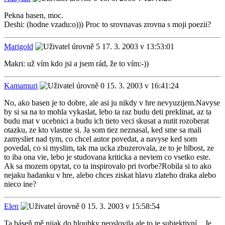
Pekna basen, moc.
Deshi: (hodne vzadu:o))) Proc to srovnavas zrovna s moji poezii?
Marigold
17. 3. 2003 v 13:53:01
Makri: už vím kdo jsi a jsem rád, že to vím:-))
Kamamuri
15. 3. 2003 v 16:41:24
No, ako basen je to dobre, ale asi ju nikdy v hre nevyuzijem.Navyse
by si sa na to mohla vykaslat, lebo ta raz budu deti preklinat, az ta
budu mat v ucebnici a budu ich tieto veci skusat a nutit rozoberat
otazku, ze kto vlastne si. Ja som tiez neznasal, ked sme sa mali
zamysliet nad tym, co chcel autor povedat, a navyse ked som
povedal, co si myslim, tak ma ucka zbuzerovala, ze to je blbost, ze
to iba ona vie, lebo je studovana kriticka a neviem co vsetko este.
Ak sa mozem opytat, co ta inspirovalo pri tvorbe?Robila si to ako
nejaku hadanku v hre, alebo chces ziskat hlavu zlateho draka alebo
nieco ine?
Elen
15. 3. 2003 v 15:58:54
Ta báseň mě nijak do hloubky neoslovila,ale to je subjektivní... Je