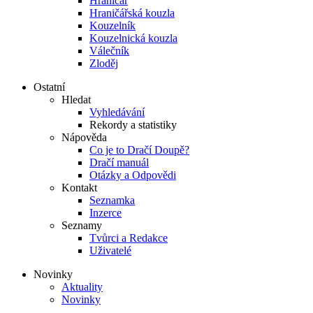
Hraničář
Hraničářská kouzla
Kouzelník
Kouzelnická kouzla
Válečník
Zloděj
Ostatní
Hledat
Vyhledávání
Rekordy a statistiky
Nápověda
Co je to Dračí Doupě?
Dračí manuál
Otázky a Odpovědi
Kontakt
Seznamka
Inzerce
Seznamy
Tvůrci a Redakce
Uživatelé
Novinky
Aktuality
Novinky