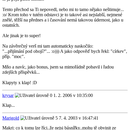
Tento přechod sa Ti nepovedl, nebo mi to tamo nějako neštimuje...
:o/ Krom toho v tutém odstavci je to takové asi nejslabší, nejmené
znělé, těžší na přednes a i časování nemá takovou údernost, jako u
ostatních.
Ale jinak je to super!
Na závěrečný verš mi tam automaticky naskočilo:
"...přijímání pod obojí?"... :o))) A jako odpověď bych řekl: "církev",
příp. "moc".
Mňo a navíc, jako bonus, jsem sa mimořádně pobavil i řadou
zdejších příspěvků...
Klapyty x klap! :D
krysar
1. 2. 2006 v 10:35:00
Klap...
Marigold
7. 4. 2003 v 16:47:41
Makri: co k tomu lze říci..že nejsi básnířky..mohu tě obvinit ze