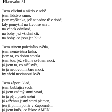
Hlasovalo:
31
Jsem všichni a nikdo v sobě
jsem lidstvo samo,
jsem myšlenka, jež napadne tě v době,
kdy pomýšlíš na život se smrtí
na vánek odnikud,
na bohy, jež všichni ctí,
na bohy, co jsou jen blud.
Jsem stínem poledního světla,
jsem nenávistná láska,
jsem ta, co dobro smetla.
jsem tou, jež vládne světlem noci,
já jsem to, co ničí svět,
to já nedovolím žáru moci,
by sžehl nevinnosti květ.
Jsem zápor i klad,
jsem bublající voda,
já jsem známý smrti vnad,
to já pěju píseň snění
já zažehnu jasný smrti plamen,
jen já plním pohár v Zapomnění
já jsem kněz, co řekne AMEN.