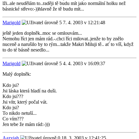
lži..ale neudělám to..raději tě budu mít jako normální holku než
básnické střevo:-))hlavně že tě budu mít...
Marigold
7. 4. 2003 v 12:21:48
ještě jeden doplněk..moc se omlouvám...
Nemohu říct jen mám rád.-.chci říci milovat..jenže to by znělo
nuceně a narušilo by to rým...takže Makri Miluji tě.. ať to víš, když
to do té básně nesedlo...
Marigold
4. 4. 2003 v 16:09:37
Malý doplněk:
Kdo jsi?
Jsi láska která hladí na duši.
Kdo jsi???
Jsi vítr, který počal vát.
Kdo jsi?
To nikdo netuší...
Co vím???
Jen tebe že mám rád:-)))
Aazyiah
18. 3. 2003 v 12:41:25