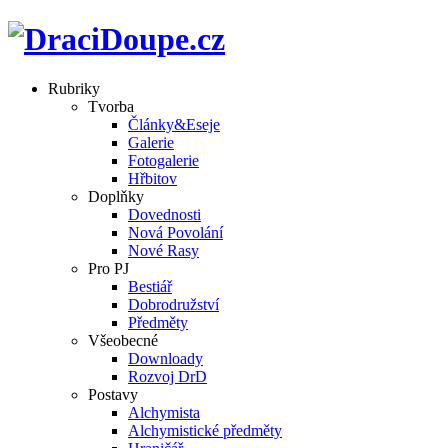
Rubriky
Tvorba
Články&Eseje
Galerie
Fotogalerie
Hřbitov
Doplňky
Dovednosti
Nová Povolání
Nové Rasy
Pro PJ
Bestiář
Dobrodružství
Předměty
Všeobecné
Downloady
Rozvoj DrD
Postavy
Alchymista
Alchymistické předměty