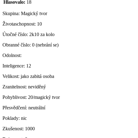
Hlasovalo:
18
Skupina:
Magický tvor
Životaschopnost:
10
Útočné číslo:
2k10 za kolo
Obranné číslo:
0 (nebrání se)
Odolnost:
Inteligence:
12
Velikost:
jako zabitá osoba
Zranitelnost:
neviděný
Pohyblivost:
20/magický tvor
Přesvědčení:
neutrální
Poklady:
nic
Zkušenost:
1000