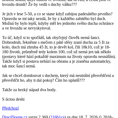
hvozdu druidi? Že by vedli s duchy válku???
Je jich v lese 5-50, a co se stane když zabijou padesátého prvního?
Opravdu se mi taky nezdá, že by z každého zabitého byl duch.
Možná by bylo lepší, kdyby měl les jednoho svého ducha ochránce
a ve hvozdu se nevyskytoval.
To úč, když si to spočítáš, tak obyčejný člověk nemá šanci.
Dobrodruh, řekněme s mečem z páté sféry zraní ducha za 5 žt za
kolo, duch má zhruba 45 žt, to je devět kol, čili 18k10, což je 18-
180 životů, průměrně tedy kolem 100, což už nemá jen tak někdo
(postavy které hází pokaždé maximum na životy opravdu nesnáším).
Takže když si postava nehází na obranu a je zraněna automaticky,
tak moc šancí nemá.
Jak se chceš domlouvat s duchem, který má neutrální přesvědčení a
přesvědčit ho, aby ti dal pokoj? Čím ho uplatíš???
Takže za hezký nápad dva body.
S úctou deshi
Předchozí
DraciDoupe.cz
verze 2.369 (
216b1ca
) ze dne 18. 7. 2026 © 2018–