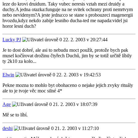
leze do krovi druidum. Taky vubec neresis vztah mezi druidy a
duchy.A jedna otazka:funguje na ne svitek ochrany proti nemrtvym
nebo nevidenym?A jeste jedna:co se stane s probouzeci magenergii
hvozdu,kdyz nekdo zabije lesniho ducha-ted me napada:videl jsi
horor lesni duch?
Lucky PJ
22. 2. 2003 v 20:27:44
Je to dost dobré, ale asi to nebudu moct použít, protože bych pak
musel kočírovat drožinu čtyřech Duchů, jim by se totiž určitě líbily
ty 2k10 za kolo...
Elwin
22. 2. 2003 v 19:42:53
Pekne mozna to mohlo byt obohaceno o nejake jejich zvyky rituály
ale to je tvoje věc moc silné 4*
Age
21. 2. 2003 v 18:07:39
Mě se to líbí.
deshi
21. 2. 2003 v 11:27:10