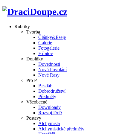
Rubriky
Tvorba
Články&Eseje
Galerie
Fotogalerie
Hřbitov
Doplňky
Dovednosti
Nová Povolání
Nové Rasy
Pro PJ
Bestiář
Dobrodružství
Předměty
Všeobecné
Downloady
Rozvoj DrD
Postavy
Alchymista
Alchymistické předměty