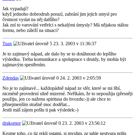
Jak vypadají?
když jednoho dobrodruh porazí, zabrání jim jejich smysl pro
čestnost vyslat na něj dalšího?
Jak zní to varování vetřelci s nekalými úmysly? Má nějakou stálou
formu, nebo záleží na situaci?
Tuax
23. 3. 2003 v 11:36:37
Je to zajimavý nápad, ale dalo by se to dotáhnout do lepšího
výsledku. Treba komunikace a spoluprace s druidy, by mohla být
zajimavým spestřením.
Zdendas
24. 2. 2003 v 2:05:59
No je to zajímavé... každopádně nápad ze sfér, které se mi líbí,
nicméně provedení silně mizerné. Neříkám, že to nepoužiju (přesněji
použiju, jen co naženu spiritusa do hvozdu:-)) ale chce to
přinejmenším strašně moc dodělat...
Jestli máš zájem pošlu ti pak výsledek:-)
drakomor
23. 2. 2003 v 23:56:12
Krome toho, co jiz rekli ostatni, si myslim, ze tahle nestvura prilis