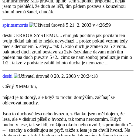
spiritusmortis: Máš pravdu, úplně jsem zapoměl připočítat, nějak
jsem to přehlédl, že duch se léčí, tím pádem postava s kouzelnou
zbraní nemá šanci, chudák.
spiritusmortis
21. 2. 2003 v 4:26:59
deshi : ERROR SYSTEMU.... ehm jak pocitma jak pocitam ten
tvujp riklad tak mi to nejak nevychazi... protze pokud vezmu tedy
mec s demonem 5. sfery... tak 1. kolo duch je zranen za 5 zivotu..
pak utoci duch zrani postavu za 2ziv (scvhlane davam min) tim
padem ma duch puv.ziv-5+2.. cimz se nam souboj prodluzuje min o
1/2.. takze v podstate zabiti tohoto ducha je nemozne....
deshi
20. 2. 2003 v 20:24:18
Ctěný XMMarku,
nápad je to dobrý, ale když to trochu domýšlím, začínají se
objevovat mouchy.
Jsou to duchové lesa nebo hvozdu, z článku jsem měl dojem, že
lesa, ale v diskuzi píšeš o hvozdu, tak tomu nerozumím. Když
budou v lese, tak se lidi, co žijou okolo nebo uvnitř, s prominutím "-
--" strachy a odstěhujou se pryč, takže z lesa je za chvíli hvozd. Na
druhou stranu, když budou ve hvozdu, tak nevím, k čemu jsou ve