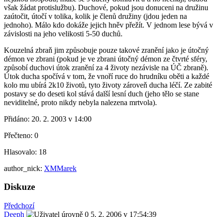
však žádat protislužbu). Duchové, pokud jsou donuceni na družinu
zaútočit, útočí v tolika, kolik je členů družiny (jdou jeden na
jednoho). Málo kdo dokáže jejich hněv přežít. V jednom lese bývá v
závislosti na jeho velikosti 5-50 duchů.
Kouzelná zbraň jim způsobuje pouze takové zranění jako je útočný
démon ve zbrani (pokud je ve zbrani útočný démon ze čtvrté sféry,
způsobí duchovi útok zranění za 4 životy nezávisle na ÚČ zbraně).
Útok ducha spočívá v tom, že vnoří ruce do hrudníku oběti a každé
kolo mu ubírá 2k10 životů, tyto životy zároveň ducha léčí. Ze zabité
postavy se do deseti kol stává další lesní duch (jeho tělo se stane
neviditelné, proto nikdy nebyla nalezena mrtvola).
Přidáno:
20. 2. 2003 v 14:00
Přečteno:
0
Hlasovalo:
18
author_nick:
XMMarek
Diskuze
Předchozí
Deeph
5. 2. 2006 v 17:54:39