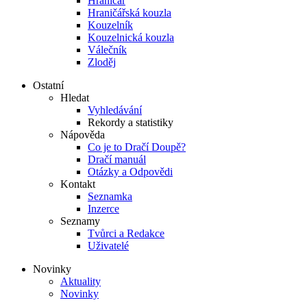
Hraničář
Hraničářská kouzla
Kouzelník
Kouzelnická kouzla
Válečník
Zloděj
Ostatní
Hledat
Vyhledávání
Rekordy a statistiky
Nápověda
Co je to Dračí Doupě?
Dračí manuál
Otázky a Odpovědi
Kontakt
Seznamka
Inzerce
Seznamy
Tvůrci a Redakce
Uživatelé
Novinky
Aktuality
Novinky