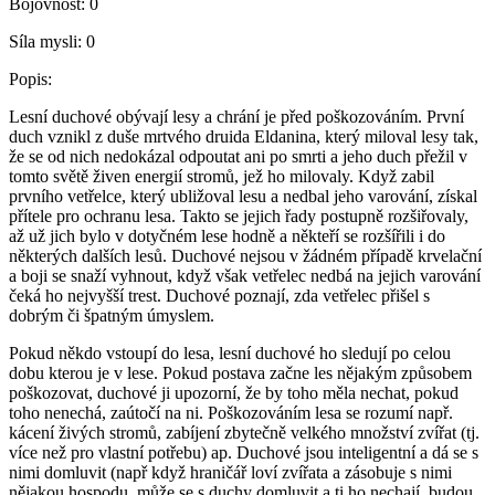
Bojovnost:
0
Síla mysli:
0
Popis:
Lesní duchové obývají lesy a chrání je před poškozováním. První
duch vznikl z duše mrtvého druida Eldanina, který miloval lesy tak,
že se od nich nedokázal odpoutat ani po smrti a jeho duch přežil v
tomto světě živen energií stromů, jež ho milovaly. Když zabil
prvního vetřelce, který ubližoval lesu a nedbal jeho varování, získal
přítele pro ochranu lesa. Takto se jejich řady postupně rozšiřovaly,
až už jich bylo v dotyčném lese hodně a někteří se rozšířili i do
některých dalších lesů. Duchové nejsou v žádném případě krvelační
a boji se snaží vyhnout, když však vetřelec nedbá na jejich varování
čeká ho nejvyšší trest. Duchové poznají, zda vetřelec přišel s
dobrým či špatným úmyslem.
Pokud někdo vstoupí do lesa, lesní duchové ho sledují po celou
dobu kterou je v lese. Pokud postava začne les nějakým způsobem
poškozovat, duchové ji upozorní, že by toho měla nechat, pokud
toho nenechá, zaútočí na ni. Poškozováním lesa se rozumí např.
kácení živých stromů, zabíjení zbytečně velkého množství zvířat (tj.
více než pro vlastní potřebu) ap. Duchové jsou inteligentní a dá se s
nimi domluvit (např když hraničář loví zvířata a zásobuje s nimi
nějakou hospodu, může se s duchy domluvit a ti ho nechají, budou