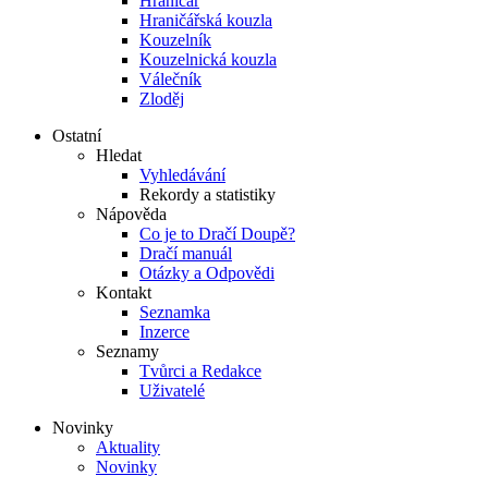
Hraničář
Hraničářská kouzla
Kouzelník
Kouzelnická kouzla
Válečník
Zloděj
Ostatní
Hledat
Vyhledávání
Rekordy a statistiky
Nápověda
Co je to Dračí Doupě?
Dračí manuál
Otázky a Odpovědi
Kontakt
Seznamka
Inzerce
Seznamy
Tvůrci a Redakce
Uživatelé
Novinky
Aktuality
Novinky