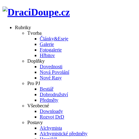
Rubriky
Tvorba
Články&Eseje
Galerie
Fotogalerie
Hřbitov
Doplňky
Dovednosti
Nová Povolání
Nové Rasy
Pro PJ
Bestiář
Dobrodružství
Předměty
Všeobecné
Downloady
Rozvoj DrD
Postavy
Alchymista
Alchymistické předměty