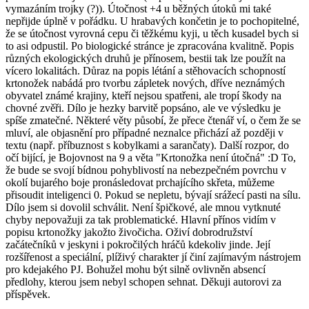
vymazáním trojky (?)). Útočnost +4 u běžných útoků mi také
nepřijde úplně v pořádku. U hrabavých končetin je to pochopitelné,
že se útočnost vyrovná cepu či těžkému kyji, u těch kusadel bych si
to asi odpustil. Po biologické stránce je zpracována kvalitně. Popis
různých ekologických druhů je přínosem, bestii tak lze použít na
vícero lokalitách. Důraz na popis létání a stěhovacích schopností
krtonožek nabádá pro tvorbu zápletek nových, dříve neznámých
obyvatel známé krajiny, kteří nejsou spatřeni, ale tropí škody na
chovné zvěři. Dílo je hezky barvitě popsáno, ale ve výsledku je
spíše zmatečné. Některé věty působí, že přece čtenář ví, o čem že se
mluví, ale objasnění pro případné neznalce přichází až později v
textu (např. příbuznost s kobylkami a sarančaty). Další rozpor, do
očí bijící, je Bojovnost na 9 a věta "Krtonožka není útočná" :D To,
že bude se svojí bídnou pohyblivostí na nebezpečném povrchu v
okolí bujarého boje pronásledovat prchajícího skřeta, můžeme
přisoudit inteligenci 0. Pokud se nepletu, bývají srážecí pasti na sílu.
Dílo jsem si dovolil schválit. Není špičkové, ale mnou vytknuté
chyby nepovažuji za tak problematické. Hlavní přínos vidím v
popisu krtonožky jakožto živočicha. Oživí dobrodružství
začátečníků v jeskyni i pokročilých hráčů kdekoliv jinde. Její
rozšířenost a speciální, plíživý charakter jí činí zajímavým nástrojem
pro kdejakého PJ. Bohužel mohu být silně ovlivněn absencí
předlohy, kterou jsem nebyl schopen sehnat. Děkuji autorovi za
příspěvek.