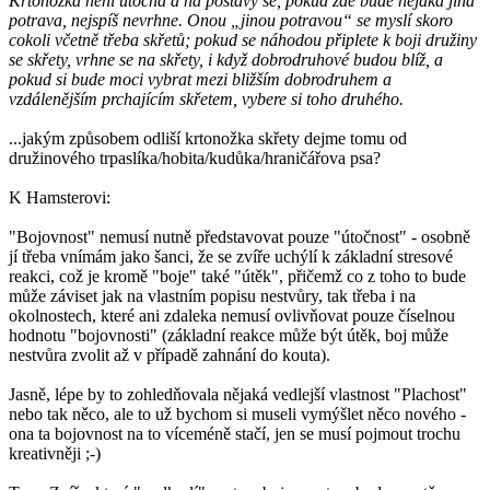
Krtonožka není útočná a na postavy se, pokud zde bude nějaká jiná
potrava, nejspíš nevrhne. Onou „jinou potravou“ se myslí skoro
cokoli včetně třeba skřetů; pokud se náhodou připlete k boji družiny
se skřety, vrhne se na skřety, i když dobrodruhové budou blíž, a
pokud si bude moci vybrat mezi bližším dobrodruhem a
vzdálenějším prchajícím skřetem, vybere si toho druhého.
...jakým způsobem odliší krtonožka skřety dejme tomu od
družinového trpaslíka/hobita/kudůka/hraničářova psa?
K Hamsterovi:
"Bojovnost" nemusí nutně představovat pouze "útočnost" - osobně
jí třeba vnímám jako šanci, že se zvíře uchýlí k základní stresové
reakci, což je kromě "boje" také "útěk", přičemž co z toho to bude
může záviset jak na vlastním popisu nestvůry, tak třeba i na
okolnostech, které ani zdaleka nemusí ovlivňovat pouze číselnou
hodnotu "bojovnosti" (základní reakce může být útěk, boj může
nestvůra zvolit až v případě zahnání do kouta).
Jasně, lépe by to zohledňovala nějaká vedlejší vlastnost "Plachost"
nebo tak něco, ale to už bychom si museli vymýšlet něco nového -
ona ta bojovnost na to víceméně stačí, jen se musí pojmout trochu
kreativněji ;-)