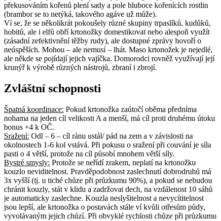
překusováním kořenů plení sady a pole hluboce kořenících rostlin
(brambor se to netýká, takového agáve už může).
Ví se, že se několikrát pokoušely různé skupiny trpaslíků, kudůků,
hobitů, ale i elfů obří krtonožky domestikovat nebo alespoň využít
(zásadní zefektivnění těžby rudy), ale dostupné zprávy hovoří o
neúspěších. Mohou – ale nemusí – lhát. Maso krtonožek je nejedlé,
ale někde se pojídají jejich vajíčka. Domorodci rovněž využívají její
krunýř k výrobě různých nástrojů, zbraní i zbrojí.
Zvláštní schopnosti
Špatná koordinace:
Pokud krtonožka zaútočí oběma předníma
nohama na jeden cíl velikosti A a menší, má cíl proti druhému útoku
bonus +4 k OČ.
Sražení:
Odl – 6 – cíl ránu ustál/ pád na zem a v závislosti na
okolnostech 1-6 kol vstává. Při pokusu o sražení při couvání je síla
pasti o 4 větší, protože na cíl působí mnohem větší síly.
Bystré smysly:
Protože se neřídí zrakem, neplatí na krtonožku
kouzlo neviditelnost. Pravděpodobnost zaslechnutí dobrodruhů má
3x vyšší (tj. u tiché chůze při průzkumu 90%), a pokud se nebudou
chránit kouzly, stát v klidu a zadržovat dech, na vzdálenost 10 sáhů
je automaticky zaslechne. Kouzla neslyšitelnost a nevycítitelnost
jsou lepší, ale krtonožka o postavách stále ví kvůli otřesům půdy,
vyvolávaným jejich chůzí. Při obvyklé rychlosti chůze při průzkumu