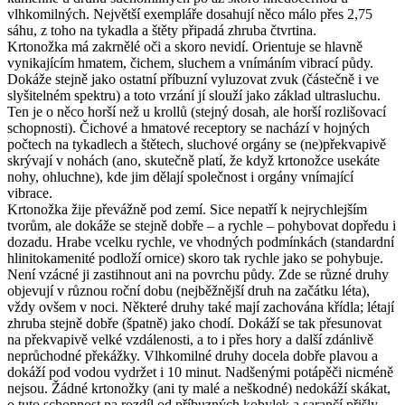
vlhkomilných. Největší exempláře dosahují něco málo přes 2,75
sáhu, z toho na tykadla a štěty připadá zhruba čtvrtina.
Krtonožka má zakrnělé oči a skoro nevidí. Orientuje se hlavně
vynikajícím hmatem, čichem, sluchem a vnímáním vibrací půdy.
Dokáže stejně jako ostatní příbuzní vyluzovat zvuk (částečně i ve
slyšitelném spektru) a toto vrzání jí slouží jako základ ultrasluchu.
Ten je o něco horší než u krollů (stejný dosah, ale horší rozlišovací
schopnosti). Čichové a hmatové receptory se nachází v hojných
počtech na tykadlech a štětech, sluchové orgány se (ne)překvapivě
skrývají v nohách (ano, skutečně platí, že když krtonožce usekáte
nohy, ohluchne), kde jim dělají společnost i orgány vnímající
vibrace.
Krtonožka žije převážně pod zemí. Sice nepatří k nejrychlejším
tvorům, ale dokáže se stejně dobře – a rychle – pohybovat dopředu i
dozadu. Hrabe vcelku rychle, ve vhodných podmínkách (standardní
hlinitokamenité podloží ornice) skoro tak rychle jako se pohybuje.
Není vzácné ji zastihnout ani na povrchu půdy. Zde se různé druhy
objevují v různou roční dobu (nejběžnější druh na začátku léta),
vždy ovšem v noci. Některé druhy také mají zachována křídla; létají
zhruba stejně dobře (špatně) jako chodí. Dokáží se tak přesunovat
na překvapivě velké vzdálenosti, a to i přes hory a další zdánlivě
neprůchodné překážky. Vlhkomilné druhy docela dobře plavou a
dokáží pod vodou vydržet i 10 minut. Nadšenými potápěči nicméně
nejsou. Žádné krtonožky (ani ty malé a neškodné) nedokáží skákat,
o tuto schopnost na rozdíl od příbuzných kobylek a sarančí přišly.