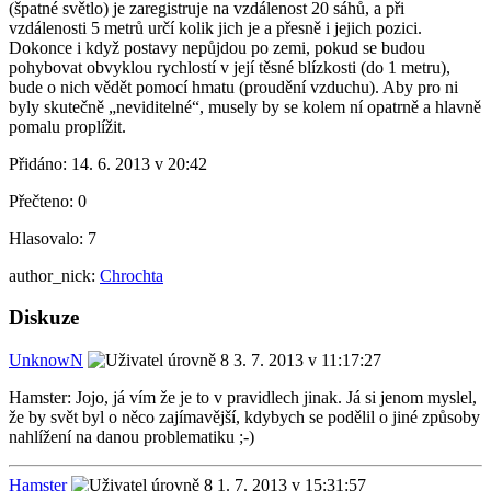
(špatné světlo) je zaregistruje na vzdálenost 20 sáhů, a při
vzdálenosti 5 metrů určí kolik jich je a přesně i jejich pozici.
Dokonce i když postavy nepůjdou po zemi, pokud se budou
pohybovat obvyklou rychlostí v její těsné blízkosti (do 1 metru),
bude o nich vědět pomocí hmatu (proudění vzduchu). Aby pro ni
byly skutečně „neviditelné“, musely by se kolem ní opatrně a hlavně
pomalu proplížit.
Přidáno:
14. 6. 2013 v 20:42
Přečteno:
0
Hlasovalo:
7
author_nick:
Chrochta
Diskuze
UnknowN
3. 7. 2013 v 11:17:27
Hamster: Jojo, já vím že je to v pravidlech jinak. Já si jenom myslel,
že by svět byl o něco zajímavější, kdybych se podělil o jiné způsoby
nahlížení na danou problematiku ;-)
Hamster
1. 7. 2013 v 15:31:57