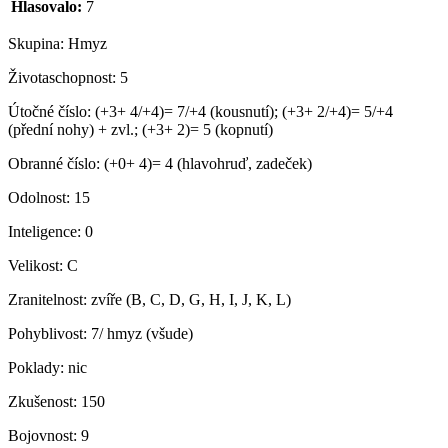
Hlasovalo:
7
Skupina:
Hmyz
Životaschopnost:
5
Útočné číslo:
(+3+ 4/+4)= 7/+4 (kousnutí); (+3+ 2/+4)= 5/+4
(přední nohy) + zvl.; (+3+ 2)= 5 (kopnutí)
Obranné číslo:
(+0+ 4)= 4 (hlavohruď, zadeček)
Odolnost:
15
Inteligence:
0
Velikost:
C
Zranitelnost:
zvíře (B, C, D, G, H, I, J, K, L)
Pohyblivost:
7/ hmyz (všude)
Poklady:
nic
Zkušenost:
150
Bojovnost:
9