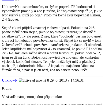
UnknowN: to se omlouvám, to slyším poprvé. Při hodnocení si
vypomáhám pravidly a zde je psáno, že "bojovnost vyjadřuje, jak je
tvor zuřivý a touží po boji." Proto má lovná zvěř bojovnost nízkou,
2-4 řádově.
Stejně tak mi přijdeš zmatenej v chování pasti. Pokud ti na 2k6
padne méně nebo stejně, jako je bojovnost, "zareaguje útočně či
zkratkovitě". Ty ale píšeš: Zvíře, které "podhodí" past na bojovnost
x dravci ho nebudou považovat za kořist. Stejně tak se mýlíš v tom,
že lovná zvěř nebude považovat narušitele za predátora či ohrožení.
Jelen kupříkladu má bojovnost 4 - to znamená, že pokud PJ hodí na
2k6 1-4, tak jelen začne útočit a bránit teritorium, pokud hodí 5-12,
jelen se dá na úprk. Bojovnost nevyjadřuje chování, ale konkrétní
výsledek konkrétní situace. Ten jelen může být milý a přátelský,
nechá přijít dobrodruha blízko. Ale pak mu najednou šáhne na
čumák třeba, a pak si jelen hází, zda ho nabere nebo uteče.
UnknowN
29. 6. 2013 v 14:56:31
K dílu:
V zásadě mám jenom jednu připomínku: