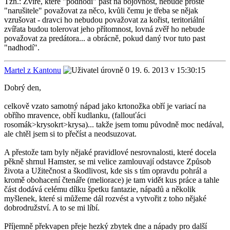
Tzn.: Zvíře, které "podhodí" past na bojovnost, nebude prostě
"narušitele" považovat za něco, kvůli čemu je třeba se nějak
vzrušovat - dravci ho nebudou považovat za kořist, teritoriální
zvířata budou tolerovat jeho přítomnost, lovná zvěř ho nebude
považovat za predátora... a obrácně, pokud daný tvor tuto past
"nadhodí".
Martel z Kantonu
19. 6. 2013 v 15:30:15
Dobrý den,
celkově vzato samotný nápad jako krtonožka obří je variací na
obřího mravence, obří kudlanku, (fallouťáci
rosomák>krysokrt>krysa)... takže jsem tomu původně moc nedával,
ale chtěl jsem si to přečíst a neodsuzovat.
A přestože tam byly nějaké pravidlové nesrovnalosti, které docela
pěkně shrnul Hamster, se mi velice zamlouvají odstavce Způsob
života a Užitečnost a škodlivost, kde sis s tím opravdu pohrál a
kromě obohacení čtenáře (meliorace) je tam vidět kus práce a tahle
část dodává celému dílku špetku fantazie, nápadů a několik
myšlenek, které si můžeme dál rozvést a vytvořit z toho nějaké
dobrodružství. A to se mi líbí.
Příjemně překvapen přeje hezký zbytek dne a nápady pro další