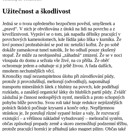
Užitečnost a škodlivost
Jedná se o tvora opředeného bezpočtem pověstí, smyšlenek a
„pravd“. V nich je obviňována z útoků na lidi na povrchu a z
krvežíznivosti. Vypráví se o tom, jak napadla dělníky pracující v
povrchových kamenolomech, kde řádila jako liška v kurníku. Že
loví pomocí prohrabávání se pod nic netušící kořist. Že po sobě
dokáže zamaskovat tunel natolik, že ho odhalí pouze zkušený
stopař. Že může za neobjasněná „záhadná“ zmizení. Že se v noci
vloupala do domu a sežrala vše živé, na co přišla. Že oběť
ochromuje jedem a odtahuje si ji ještě živou. A řada dalších,
mnohem nechutnějších věcí.
Krtonožky mají nezastupitelnou úlohu při zúrodňování půdy,
protože ji provzdušňují, meliorují (odvodňují), napomáhají
transportu minerálních látek z hlubiny na povrch, kde podléhají
rozkladu, a zanášejí organické látky do hlubších partií půdy. Zvlášť
záslužná je činnost nedospělých nymf, menších a proto schopných
pohybu blíže povrchu. Svou roli také hraje redukce nejrůznějších
polních škůdců počínaje krysami a konče orky. Nepříjemnou
stránkou je, že porušují různé sypané hráze a valy, že rozvracejí
existující – a většinou nákladně vybudovaný – meliorační systém,
občas způsobují propady země a skoro znemožňují podzemní těžbu,
protože pracující horníci je přitahují jako magnet piliny. Občas také