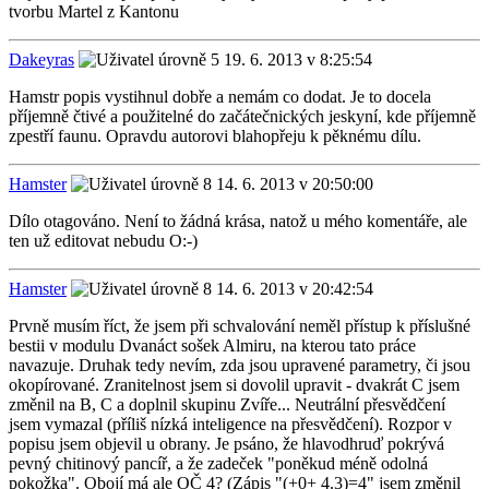
tvorbu Martel z Kantonu
Dakeyras
19. 6. 2013 v 8:25:54
Hamstr popis vystihnul dobře a nemám co dodat. Je to docela
příjemně čtivé a použitelné do začátečnických jeskyní, kde příjemně
zpestří faunu. Opravdu autorovi blahopřeju k pěknému dílu.
Hamster
14. 6. 2013 v 20:50:00
Dílo otagováno. Není to žádná krása, natož u mého komentáře, ale
ten už editovat nebudu O:-)
Hamster
14. 6. 2013 v 20:42:54
Prvně musím říct, že jsem při schvalování neměl přístup k příslušné
bestii v modulu Dvanáct sošek Almiru, na kterou tato práce
navazuje. Druhak tedy nevím, zda jsou upravené parametry, či jsou
okopírované. Zranitelnost jsem si dovolil upravit - dvakrát C jsem
změnil na B, C a doplnil skupinu Zvíře... Neutrální přesvědčení
jsem vymazal (příliš nízká inteligence na přesvědčení). Rozpor v
popisu jsem objevil u obrany. Je psáno, že hlavodhruď pokrývá
pevný chitinový pancíř, a že zadeček "poněkud méně odolná
pokožka". Obojí má ale OČ 4? (Zápis "(+0+ 4.3)=4" jsem změnil