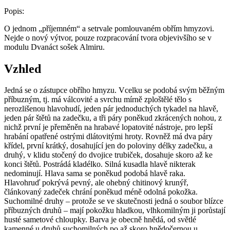
Popis:
O jednom „příjemném“ a setrvale pomlouvaném obřím hmyzovi.
Nejde o nový výtvor, pouze rozpracování tvora objevivšího se v
modulu Dvanáct sošek Almiru.
Vzhled
Jedná se o zástupce obřího hmyzu. Vcelku se podobá svým běžným
příbuzným, tj. má válcovité a svrchu mírně zploštělé tělo s
nerozlišenou hlavohudí, jeden pár jednoduchých tykadel na hlavě,
jeden pár štětů na zadečku, a tři páry poněkud zkrácených nohou, z
nichž první je přeměněn na hrabavé lopatovité nástroje, pro lepší
hrabání opatřené ostrými dlátovitými hroty. Rovněž má dva páry
křídel, první krátký, dosahující jen do poloviny délky zadečku, a
druhý, v klidu stočený do dvojice trubiček, dosahuje skoro až ke
konci štětů. Postrádá kladélko. Silná kusadla hlavě nikterak
nedominují. Hlava sama se poněkud podobá hlavě raka.
Hlavohruď pokrývá pevný, ale ohebný chitinový krunýř,
článkovaný zadeček chrání poněkud méně odolná pokožka.
Suchomilné druhy – protože se ve skutečnosti jedná o soubor blízce
příbuzných druhů – mají pokožku hladkou, vlhkomilným ji porůstají
husté sametové chloupky. Barva je obecně hnědá, od světlé
kamenné u druhů suchomilných po až skoro hnědočernou u