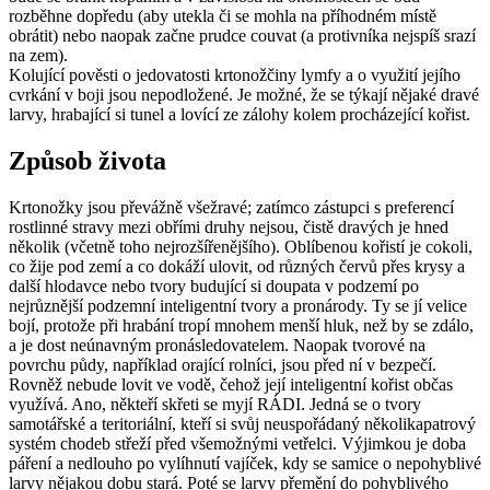
rozběhne dopředu (aby utekla či se mohla na příhodném místě
obrátit) nebo naopak začne prudce couvat (a protivníka nejspíš srazí
na zem).
Kolující pověsti o jedovatosti krtonožčiny lymfy a o využití jejího
cvrkání v boji jsou nepodložené. Je možné, že se týkají nějaké dravé
larvy, hrabající si tunel a lovící ze zálohy kolem procházející kořist.
Způsob života
Krtonožky jsou převážně všežravé; zatímco zástupci s preferencí
rostlinné stravy mezi obřími druhy nejsou, čistě dravých je hned
několik (včetně toho nejrozšířenějšího). Oblíbenou kořistí je cokoli,
co žije pod zemí a co dokáží ulovit, od různých červů přes krysy a
další hlodavce nebo tvory budující si doupata v podzemí po
nejrůznější podzemní inteligentní tvory a pronárody. Ty se jí velice
bojí, protože při hrabání tropí mnohem menší hluk, než by se zdálo,
a je dost neúnavným pronásledovatelem. Naopak tvorové na
povrchu půdy, například orající rolníci, jsou před ní v bezpečí.
Rovněž nebude lovit ve vodě, čehož její inteligentní kořist občas
využívá. Ano, někteří skřeti se myjí RÁDI. Jedná se o tvory
samotářské a teritoriální, kteří si svůj neuspořádaný několikapatrový
systém chodeb střeží před všemožnými vetřelci. Výjimkou je doba
páření a nedlouho po vylíhnutí vajíček, kdy se samice o nepohyblivé
larvy nějakou dobu stará. Poté se larvy přemění do pohyblivého