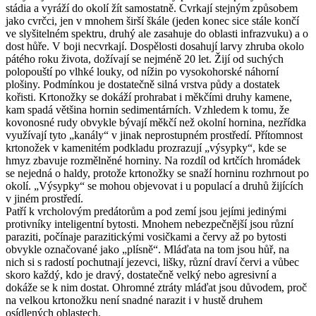
stádia a vyráží do okolí žít samostatně. Cvrkají stejným způsobem
jako cvrčci, jen v mnohem širší škále (jeden konec sice stále končí
ve slyšitelném spektru, druhý ale zasahuje do oblasti infrazvuku) a o
dost hůře. V boji necvrkají. Dospělosti dosahují larvy zhruba okolo
pátého roku života, dožívají se nejméně 20 let. Žijí od suchých
polopouští po vlhké louky, od nížin po vysokohorské náhorní
plošiny. Podmínkou je dostatečně silná vrstva půdy a dostatek
kořisti. Krtonožky se dokáží prohrabat i měkčími druhy kamene,
kam spadá většina hornin sedimentárních. Vzhledem k tomu, že
kovonosné rudy obvykle bývají měkčí než okolní hornina, nezřídka
využívají tyto „kanály“ v jinak neprostupném prostředí. Přítomnost
krtonožek v kamenitém podkladu prozrazují „výsypky“, kde se
hmyz zbavuje rozmělněné horniny. Na rozdíl od krtčích hromádek
se nejedná o haldy, protože krtonožky se snaží horninu rozhrnout po
okolí. „Výsypky“ se mohou objevovat i u populací a druhů žijících
v jiném prostředí.
Patří k vrcholovým predátorům a pod zemí jsou jejími jedinými
protivníky inteligentní bytosti. Mnohem nebezpečnější jsou různí
paraziti, počínaje parazitickými vosičkami a červy až po bytosti
obvykle označované jako „plísně“. Mláďata na tom jsou hůř, na
nich si s radostí pochutnají jezevci, lišky, různí draví červi a vůbec
skoro každý, kdo je dravý, dostatečně velký nebo agresivní a
dokáže se k nim dostat. Ohromné ztráty mláďat jsou důvodem, proč
na velkou krtonožku není snadné narazit i v hustě druhem
osídlených oblastech.