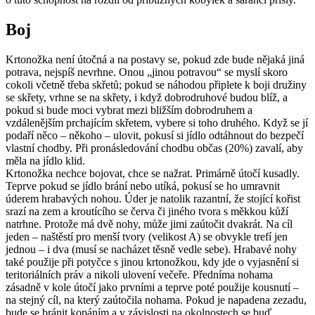
Boj
Krtonožka není útočná a na postavy se, pokud zde bude nějaká jiná
potrava, nejspíš nevrhne. Onou „jinou potravou“ se myslí skoro
cokoli včetně třeba skřetů; pokud se náhodou připlete k boji družiny
se skřety, vrhne se na skřety, i když dobrodruhové budou blíž, a
pokud si bude moci vybrat mezi bližším dobrodruhem a
vzdálenějším prchajícím skřetem, vybere si toho druhého. Když se jí
podaří něco – někoho – ulovit, pokusí si jídlo odtáhnout do bezpečí
vlastní chodby. Při pronásledování chodbu občas (20%) zavalí, aby
měla na jídlo klid.
Krtonožka nechce bojovat, chce se nažrat. Primárně útočí kusadly.
Teprve pokud se jídlo brání nebo utíká, pokusí se ho umravnit
úderem hrabavých nohou. Úder je natolik razantní, že stojící kořist
srazí na zem a kroutícího se červa či jiného tvora s měkkou kůží
natrhne. Protože má dvě nohy, může jimi zaútočit dvakrát. Na cíl
jeden – naštěstí pro menší tvory (velikost A) se obvykle trefí jen
jednou – i dva (musí se nacházet těsně vedle sebe). Hrabavé nohy
také použije při potyčce s jinou krtonožkou, kdy jde o vyjasnění si
teritoriálních práv a nikoli ulovení večeře. Předníma nohama
zásadně v kole útočí jako prvními a teprve poté použije kousnutí –
na stejný cíl, na který zaútočila nohama. Pokud je napadena zezadu,
bude se bránit kopáním a v závislosti na okolnostech se buď