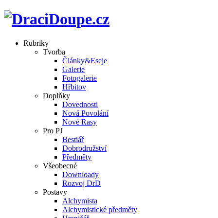
Rubriky
Tvorba
Články&Eseje
Galerie
Fotogalerie
Hřbitov
Doplňky
Dovednosti
Nová Povolání
Nové Rasy
Pro PJ
Bestiář
Dobrodružství
Předměty
Všeobecné
Downloady
Rozvoj DrD
Postavy
Alchymista
Alchymistické předměty