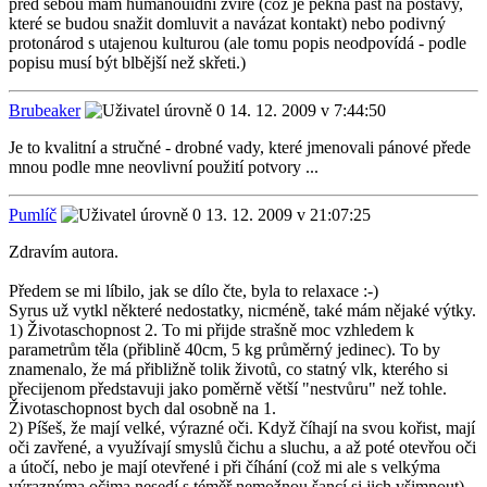
před sebou mám humanouidní zvíře (což je pěkná past na postavy,
které se budou snažit domluvit a navázat kontakt) nebo podivný
protonárod s utajenou kulturou (ale tomu popis neodpovídá - podle
popisu musí být blbější než skřeti.)
Brubeaker
14. 12. 2009 v 7:44:50
Je to kvalitní a stručné - drobné vady, které jmenovali pánové přede
mnou podle mne neovlivní použití potvory ...
Pumlíč
13. 12. 2009 v 21:07:25
Zdravím autora.
Předem se mi líbilo, jak se dílo čte, byla to relaxace :-)
Syrus už vytkl některé nedostatky, nicméně, také mám nějaké výtky.
1) Životaschopnost 2. To mi přijde strašně moc vzhledem k
parametrům těla (přiblině 40cm, 5 kg průměrný jedinec). To by
znamenalo, že má přibližně tolik životů, co statný vlk, kterého si
přecijenom představuji jako poměrně větší "nestvůru" než tohle.
Životaschopnost bych dal osobně na 1.
2) Píšeš, že mají velké, výrazné oči. Když číhají na svou kořist, mají
oči zavřené, a využívají smyslů čichu a sluchu, a až poté otevřou oči
a útočí, nebo je mají otevřené i při číhání (což mi ale s velkýma
výraznýma očima nesedí s téměř nemožnou šancí si jich všimnout).