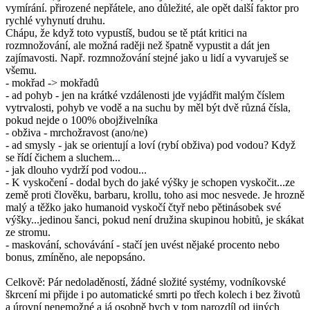
vymírání. přirozené nepřátele, ano důležité, ale opět další faktor pro
rychlé vyhynutí druhu.
Chápu, že když toto vypustíš, budou se tě ptát kritici na
rozmnožování, ale možná raději než špatně vypustit a dát jen
zajímavosti. Např. rozmnožování stejné jako u lidí a vyvaruješ se
všemu.
- mokřad -> mokřadů
- ad pohyb - jen na krátké vzdálenosti jde vyjádřit malým číslem
vytrvalosti, pohyb ve vodě a na suchu by měl být dvě různá čísla,
pokud nejde o 100% obojživelníka
- obživa - mrchožravost (ano/ne)
- ad smysly - jak se orientují a loví (rybí obživa) pod vodou? Když
se řídí čichem a sluchem...
- jak dlouho vydrží pod vodou...
- K vyskočení - dodal bych do jaké výšky je schopen vyskočit...ze
země proti člověku, barbaru, krollu, toho asi moc nesvede. Je hrozně
malý a těžko jako humanoid vyskočí čtyř nebo pětinásobek své
výšky...jedinou šanci, pokud není družina skupinou hobitů, je skákat
ze stromu.
- maskování, schovávání - stačí jen uvést nějaké procento nebo
bonus, zmíněno, ale nepopsáno.
Celkově: Pár nedoladěností, žádné složité systémy, vodníkovské
škrcení mi přijde i po automatické smrti po třech kolech i bez životů
a úrovní nenemožné a já osobně bych v tom narozdíl od jiných