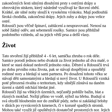
zakončených šesti silnými dlouhými prsty s ostrými drápy a
obrovským stiskem, který následně využívají ke škrcení obětí.
Krátké, ale silné nohy slouží k vysokému výskoku. Mají podlouhlá
široká chodidla, zakončená drápy. Jejich zuby a drápy jsou velice
ostré.
Rdousiči jsou věčně špinaví, zablácení a neupravovaní. Nenosí na
sobě žádný oděv, ani sebemenší roušky. Samice jsou přibližně
podobného vzhledu, až na jejich větší prsa a delší vlasy.
Život
Tato stvoření žijí přibližně 4 - 6 let, samička zhruba o rok déle.
Samice porodí jednou nebo dvakrát za život jednoho až dva malé, o
které se stará dokud nedovrší jednoho roku. Dětství u Rdousičů trvá
po dobu prvního roku života, pak se stávají dospělými a opouštějí
rodinné nory a hledají si sami partnera. Po dosažení tohoto věku se
stávají děti samostatnými a hledají si nový život. U Rdousičů vzniká
poté přirozená rivalita o teritorium, kdy silnější zůstává na daném
území a slabší odchází hledat jiné.
Rdousiči žijí na vlhkých územích, nejčastěji poblíže bažin, blat a
různých mokřad. Nežijí přímo ve vodě, nýbrž na břehu. Budují si
svá obydlí hloubením nor do změklé půdy, nebo si zakládají brlohy
v dírách po vyvrácených kmenech, či v koruně spadlých stromů.
Mohou také využít již opuštěných dostatečně prostorných nor. Jejich