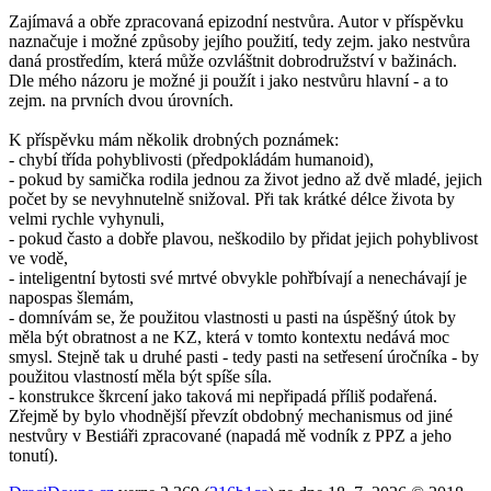
Zajímavá a obře zpracovaná epizodní nestvůra. Autor v příspěvku
naznačuje i možné způsoby jejího použití, tedy zejm. jako nestvůra
daná prostředím, která může ozvláštnit dobrodružství v bažinách.
Dle mého názoru je možné ji použít i jako nestvůru hlavní - a to
zejm. na prvních dvou úrovních.
K příspěvku mám několik drobných poznámek:
- chybí třída pohyblivosti (předpokládám humanoid),
- pokud by samička rodila jednou za život jedno až dvě mladé, jejich
počet by se nevyhnutelně snižoval. Při tak krátké délce života by
velmi rychle vyhynuli,
- pokud často a dobře plavou, neškodilo by přidat jejich pohyblivost
ve vodě,
- inteligentní bytosti své mrtvé obvykle pohřbívají a nenechávají je
napospas šlemám,
- domnívám se, že použitou vlastnosti u pasti na úspěšný útok by
měla být obratnost a ne KZ, která v tomto kontextu nedává moc
smysl. Stejně tak u druhé pasti - tedy pasti na setřesení úročníka - by
použitou vlastností měla být spíše síla.
- konstrukce škrcení jako taková mi nepřipadá příliš podařená.
Zřejmě by bylo vhodnější převzít obdobný mechanismus od jiné
nestvůry v Bestiáři zpracované (napadá mě vodník z PPZ a jeho
tonutí).