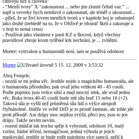
citlivější než u člověka"
- "Menší tvory" X "zakousnout ... nebo jim zlomit čelistí vaz." ...
např u veverky bych nemluvil o zakousnutí, ale téměř o ukousnutí...
- píšeš, že se živí lovem menších tvorů a v kapitole boj je odsunuješ
jako druhé (nehledě na to, že v Obživě je rdousič škrtí a zakusuje a
v boji to nemá cenu)
- Používat jako vlastnost v pasti KZ u škrcení, když všechny
pravidlové zbroje krom rytířské krk nechrání, je ... zvláštní.
Morter: vytrvalost u humanoidů není, tam se používá odolnost
Morter
15. 12. 2009 v 3:53:32
Ahoj Fenqele,
- nezdá se mi jedna věc. Jestliže nejde o magického humanoida, ale
o humanoida přírodního, pak uvaž jeho velikost 40 - 45 coulů.
Podle popisku jsou velice silní a mají mocný stisk, ale uvaž jednu
věc. Ruka tvora 40-45 coulů bude mít sílu buď 15 nebo 16 (+2).
Taková síla je vyšší než průměrná síla lidí o výšce alespoň
čtyřnásobné. Jistěže ve světě DrD je to prostě fantasie, ale tohle jde
proti přírodě. Ani drápy moc nejdou zvýšit, přeci jen, jsou to jen
drápy. Takže nevím nevím.
- rození mláďat tak trochu spěje k vyhynutí, odolnost 10, malý
vzrůst, žádné léčení, nemagičnost, jediná výhoda je jejich
maskování, jestliže se bude rodit najednou více samců, spějí k