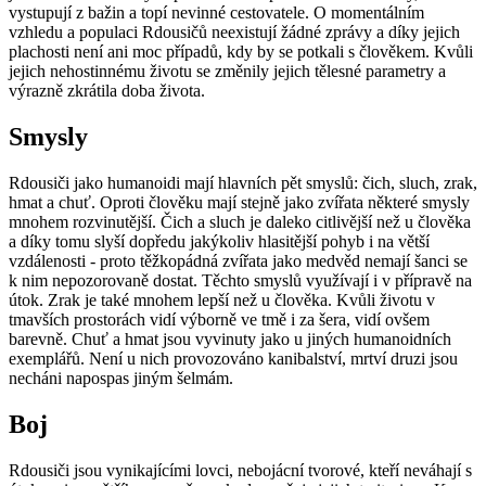
vystupují z bažin a topí nevinné cestovatele. O momentálním
vzhledu a populaci Rdousičů neexistují žádné zprávy a díky jejich
plachosti není ani moc případů, kdy by se potkali s člověkem. Kvůli
jejich nehostinnému životu se změnily jejich tělesné parametry a
výrazně zkrátila doba života.
Smysly
Rdousiči jako humanoidi mají hlavních pět smyslů: čich, sluch, zrak,
hmat a chuť. Oproti člověku mají stejně jako zvířata některé smysly
mnohem rozvinutější. Čich a sluch je daleko citlivější než u člověka
a díky tomu slyší dopředu jakýkoliv hlasitější pohyb i na větší
vzdálenosti - proto těžkopádná zvířata jako medvěd nemají šanci se
k nim nepozorovaně dostat. Těchto smyslů využívají i v přípravě na
útok. Zrak je také mnohem lepší než u člověka. Kvůli životu v
tmavších prostorách vidí výborně ve tmě i za šera, vidí ovšem
barevně. Chuť a hmat jsou vyvinuty jako u jiných humanoidních
exemplářů. Není u nich provozováno kanibalství, mrtví druzi jsou
necháni napospas jiným šelmám.
Boj
Rdousiči jsou vynikajícími lovci, nebojácní tvorové, kteří neváhají s