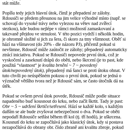
stát může.
Popíšu tedy jejich hlavní útok, čímž je přepadení ze zálohy.
Rdousiči se předem přesunou na jim velice výhodné místo (např. se
schovají do vysoké trávy nebo vylezou na větev nad zvířecí
stezkou), kde budou nejlépe v rámci možností zamaskovaní a
takzvaně přejdou ve strnulost. V této pozici vydrží i několik hodin,
je ohromně složité si jich za šera, či skoro za tmy všimnout. Oběť si
hází na všímavost (do 20% - dle názoru PJ), přičemž pokud si
nevšimne, Rdousič může zaútočit ze zálohy; přepadený automaticky
ztrácí iniciativu. Pokud se Rdousiči nepovede první útok, což je
vyskočení a zaseknutí drápů do oběti, nebo škrcení (je to past, kde
použitá “vlastnost“ je
kvalita brnění ~ 7 ~ povedený
útok/nepovedený útok)
, přepadený má šanci se proti útoku ohnat. V
tuto chvíli po neúspěšném pokusu o první útok, pokud se jedná o
význačně většího tvora než je Rdousič sám, se často útočník dá na
útěk.
Pokud se ovšem první útok povede, Rdousič může podle situace
napadeného buď kousnout do krku, nebo začít škrtit. Tady je past:
Obr ~ 5 ~ udržení škrtiče/setřesení
. Hází se každé kolo, s každým
dalším se ale bude zvyšovat nebezpečnost o dva. Pokud se oběti
nepodaří Rdousiče setřást během tří kol (tj. tří hodů), je uškrcena.
Kousnutí do krku se započítává jako klasický útok, kdy si postava
nezapočítává do obrany obr. číslo zbraně ani kvalitu zbroje, pokud