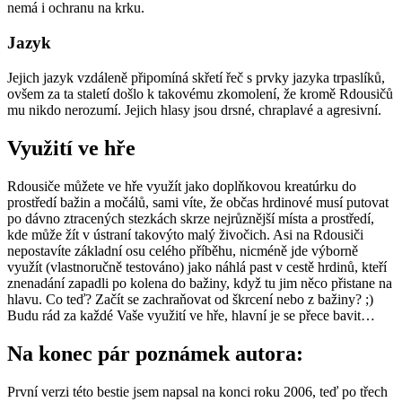
nemá i ochranu na krku.
Jazyk
Jejich jazyk vzdáleně připomíná skřetí řeč s prvky jazyka trpaslíků,
ovšem za ta staletí došlo k takovému zkomolení, že kromě Rdousičů
mu nikdo nerozumí. Jejich hlasy jsou drsné, chraplavé a agresivní.
Využití ve hře
Rdousiče můžete ve hře využít jako doplňkovou kreatúrku do
prostředí bažin a močálů, sami víte, že občas hrdinové musí putovat
po dávno ztracených stezkách skrze nejrůznější místa a prostředí,
kde může žít v ústraní takovýto malý živočich. Asi na Rdousiči
nepostavíte základní osu celého příběhu, nicméně jde výborně
využít (vlastnoručně testováno) jako náhlá past v cestě hrdinů, kteří
znenadání zapadli po kolena do bažiny, když tu jim něco přistane na
hlavu. Co teď? Začít se zachraňovat od škrcení nebo z bažiny? ;)
Budu rád za každé Vaše využití ve hře, hlavní je se přece bavit…
Na konec pár poznámek autora:
První verzi této bestie jsem napsal na konci roku 2006, teď po třech