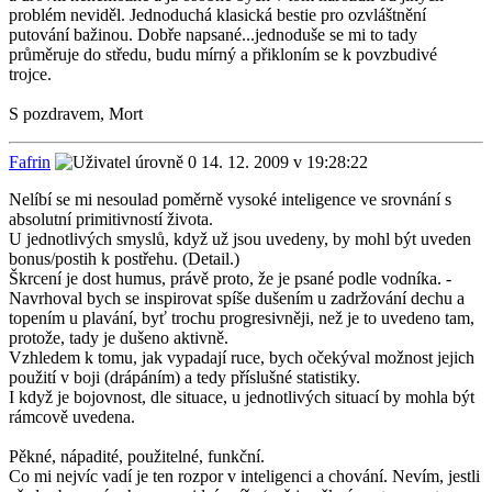
problém neviděl. Jednoduchá klasická bestie pro ozvláštnění
putování bažinou. Dobře napsané...jednoduše se mi to tady
průměruje do středu, budu mírný a přikloním se k povzbudivé
trojce.
S pozdravem, Mort
Fafrin
14. 12. 2009 v 19:28:22
Nelíbí se mi nesoulad poměrně vysoké inteligence ve srovnání s
absolutní primitivností života.
U jednotlivých smyslů, když už jsou uvedeny, by mohl být uveden
bonus/postih k postřehu. (Detail.)
Škrcení je dost humus, právě proto, že je psané podle vodníka. -
Navrhoval bych se inspirovat spíše dušením u zadržování dechu a
topením u plavání, byť trochu progresivněji, než je to uvedeno tam,
protože, tady je dušeno aktivně.
Vzhledem k tomu, jak vypadají ruce, bych očekýval možnost jejich
použití v boji (drápáním) a tedy příslušné statistiky.
I když je bojovnost, dle situace, u jednotlivých situací by mohla být
rámcově uvedena.
Pěkné, nápadité, použitelné, funkční.
Co mi nejvíc vadí je ten rozpor v inteligenci a chování. Nevím, jestli