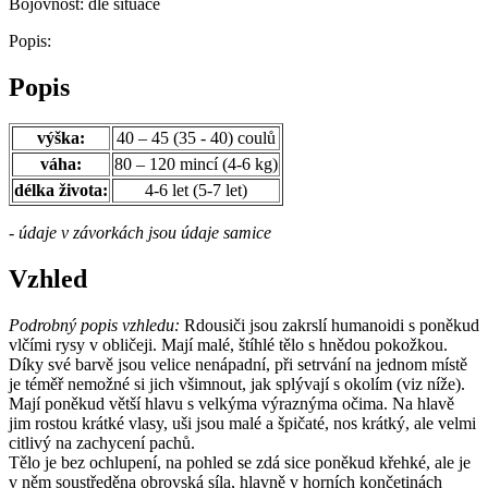
Bojovnost:
dle situace
Popis:
Popis
výška:
40 – 45 (35 - 40) coulů
váha:
80 – 120 mincí (4-6 kg)
délka života:
4-6 let (5-7 let)
- údaje v závorkách jsou údaje samice
Vzhled
Podrobný popis vzhledu:
Rdousiči jsou zakrslí humanoidi s poněkud
vlčími rysy v obličeji. Mají malé, štíhlé tělo s hnědou pokožkou.
Díky své barvě jsou velice nenápadní, při setrvání na jednom místě
je téměř nemožné si jich všimnout, jak splývají s okolím (viz níže).
Mají poněkud větší hlavu s velkýma výraznýma očima. Na hlavě
jim rostou krátké vlasy, uši jsou malé a špičaté, nos krátký, ale velmi
citlivý na zachycení pachů.
Tělo je bez ochlupení, na pohled se zdá sice poněkud křehké, ale je
v něm soustředěna obrovská síla, hlavně v horních končetinách