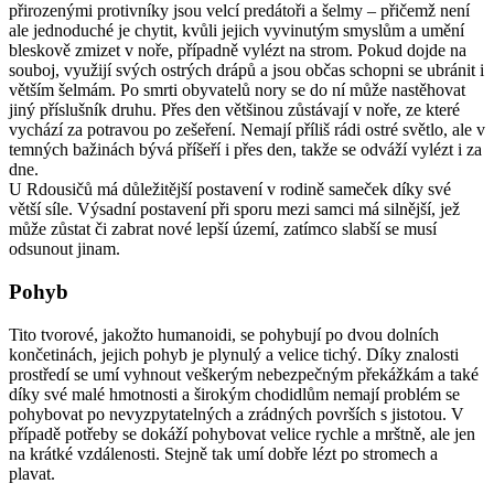
přirozenými protivníky jsou velcí predátoři a šelmy – přičemž není
ale jednoduché je chytit, kvůli jejich vyvinutým smyslům a umění
bleskově zmizet v noře, případně vylézt na strom. Pokud dojde na
souboj, využijí svých ostrých drápů a jsou občas schopni se ubránit i
větším šelmám. Po smrti obyvatelů nory se do ní může nastěhovat
jiný příslušník druhu. Přes den většinou zůstávají v noře, ze které
vychází za potravou po zešeření. Nemají příliš rádi ostré světlo, ale v
temných bažinách bývá příšeří i přes den, takže se odváží vylézt i za
dne.
U Rdousičů má důležitější postavení v rodině sameček díky své
větší síle. Výsadní postavení při sporu mezi samci má silnější, jež
může zůstat či zabrat nové lepší území, zatímco slabší se musí
odsunout jinam.
Pohyb
Tito tvorové, jakožto humanoidi, se pohybují po dvou dolních
končetinách, jejich pohyb je plynulý a velice tichý. Díky znalosti
prostředí se umí vyhnout veškerým nebezpečným překážkám a také
díky své malé hmotnosti a širokým chodidlům nemají problém se
pohybovat po nevyzpytatelných a zrádných površích s jistotou. V
případě potřeby se dokáží pohybovat velice rychle a mrštně, ale jen
na krátké vzdálenosti. Stejně tak umí dobře lézt po stromech a
plavat.