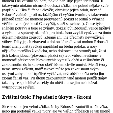
útokem i na většího soupeře, pokud narušuje jejich teritorium. K
takovýmto útokům nicméně dochází zřídka, ale pokud nějaké zvíře
(např. vlk, liška či třeba i člověk) ohrožuje jejich brloh, neváhá
Rdousič zaútočit proti rozložitějším či vyšším tvorům, v takovémto
případě ztrácí ale moment překvapení (pokud se jedná o výrazně
většího tvora (velikosti C a vyšší), snaží se schovat). Co se týče
shánění potravy a boje se zvířaty, dokáží být Rdousiči velice trpěliví
a vyčkat na správný okamžik pro útok. Jsou zvyklí využívat za tímto
účelem několika způsobů. Zbraně ani jiné předměty nevyužívají
vůbec. Díky jejich zbarvení a dokonalé trpělivosti mohou Rdousiči
téměř znehybnět (vyčkají například na břehu potoka, u nory
nějakého menšího živočicha, nebo dokonce i na stromě) tak, že si
jich kolem jdoucí (plovoucí, plazící se) tvor vůbec nevšimne, v
momentě překvapení bleskurychle vyrazí k oběti a zaškrtěním či
zakousnutím do krku svou oběť během chvíle umrtví. Menší tvory
nemá smysl zaškrtit, tudíž takové může jen zakousnout svými
ostrými zuby a buď trpělivě vyčkávat, než oběť dodělá nebo jim
zlomit čelistí vaz. Při útoku zakousnutím také mohou použít drápy
tak, aby se spolehlivě zasekly do oběti a ta se jim nedokázala
vytrhnout ze sevření.
Zvláštní útok: Přepadení z úkrytu - škrcení
Sice se stane jen velmi zřídka, že by Rdousiči zaútočili na člověka,
nebo jim podobně veliké tvory, ale ve Vašich příbězích se tak klidně