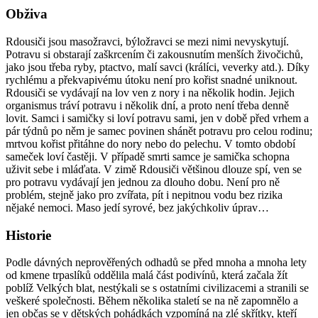
Obživa
Rdousiči jsou masožravci, býložravci se mezi nimi nevyskytují.
Potravu si obstarají zaškrcením či zakousnutím menších živočichů,
jako jsou třeba ryby, ptactvo, malí savci (králíci, veverky atd.). Díky
rychlému a překvapivému útoku není pro kořist snadné uniknout.
Rdousiči se vydávají na lov ven z nory i na několik hodin. Jejich
organismus tráví potravu i několik dní, a proto není třeba denně
lovit. Samci i samičky si loví potravu sami, jen v době před vrhem a
pár týdnů po něm je samec povinen shánět potravu pro celou rodinu;
mrtvou kořist přitáhne do nory nebo do pelechu. V tomto období
sameček loví častěji. V případě smrti samce je samička schopna
uživit sebe i mláďata. V zimě Rdousiči většinou dlouze spí, ven se
pro potravu vydávají jen jednou za dlouho dobu. Není pro ně
problém, stejně jako pro zvířata, pít i nepitnou vodu bez rizika
nějaké nemoci. Maso jedí syrové, bez jakýchkoliv úprav…
Historie
Podle dávných neprověřených odhadů se před mnoha a mnoha lety
od kmene trpaslíků oddělila malá část podivínů, která začala žít
poblíž Velkých blat, nestýkali se s ostatními civilizacemi a stranili se
veškeré společnosti. Během několika staletí se na ně zapomnělo a
jen občas se v dětských pohádkách vzpomíná na zlé skřítky, kteří