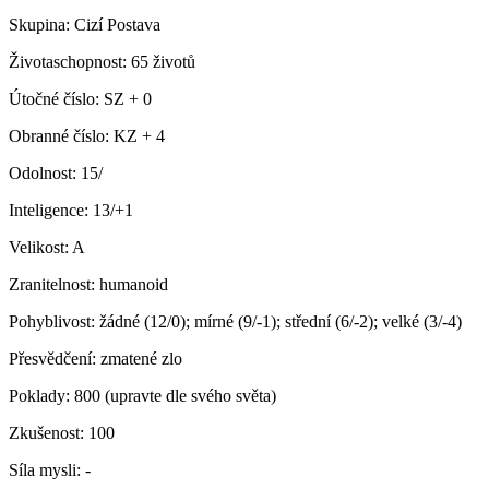
Skupina:
Cizí Postava
Životaschopnost:
65 životů
Útočné číslo:
SZ + 0
Obranné číslo:
KZ + 4
Odolnost:
15/
Inteligence:
13/+1
Velikost:
A
Zranitelnost:
humanoid
Pohyblivost:
žádné (12/0); mírné (9/-1); střední (6/-2); velké (3/-4)
Přesvědčení:
zmatené zlo
Poklady:
800 (upravte dle svého světa)
Zkušenost:
100
Síla mysli:
-