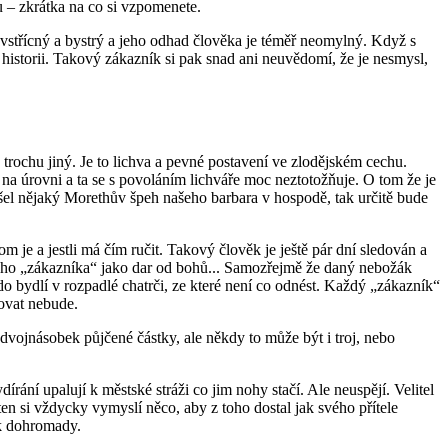
u – zkrátka na co si vzpomenete.
 vstřícný a bystrý a jeho odhad člověka je téměř neomylný. Když s
storii. Takový zákazník si pak snad ani neuvědomí, že je nesmysl,
 je trochu jiný. Je to lichva a pevné postavení ve zlodějském cechu.
na úrovni a ta se s povoláním lichváře moc neztotožňuje. O tom že je
yšel nějaký Morethův špeh našeho barbara v hospodě, tak určitě bude
je a jestli má čím ručit. Takový člověk je ještě pár dní sledován a
yčného „zákazníka“ jako dar od bohů... Samozřejmě že daný nebožák
o bydlí v rozpadlé chatrči, ze které není co odnést. Každý „zákazník“
ovat nebude.
t dvojnásobek půjčené částky, ale někdy to může být i troj, nebo
dírání upalují k městské stráži co jim nohy stačí. Ale neuspějí. Velitel
n si vždycky vymyslí něco, aby z toho dostal jak svého přítele
ak dohromady.