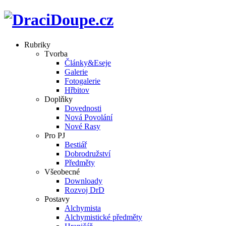
Rubriky
Tvorba
Články&Eseje
Galerie
Fotogalerie
Hřbitov
Doplňky
Dovednosti
Nová Povolání
Nové Rasy
Pro PJ
Bestiář
Dobrodružství
Předměty
Všeobecné
Downloady
Rozvoj DrD
Postavy
Alchymista
Alchymistické předměty