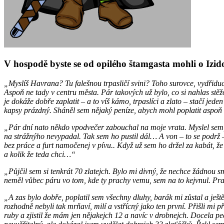
V hospodě byste se od opilého štamgasta mohli o Izi
„Myslíš Havrana? Tu falešnou trpasličí svini? Toho surovce, vydřidu
Aspoň ne tady v centru města. Pár takových už bylo, co si nahlas stěžo
je dokáže dobře zaplatit – a to víš kámo, trpaslíci a zlato – stačí jed
kapsy prázdný. Sháněl sem nějaký peníze, abych mohl poplatit aspoň t
„Pár dní nato někdo vpodvečer zabouchal na moje vrata. Myslel sem, ž
na strážnýho nevypadal. Tak sem ho pustil dál… A von – to se podrž –
bez práce a furt namočenej v pívu.. Když už sem ho držel za kabát, ž
a kolik že teda chci…“
„Půjčil sem si tenkrát 70 zlatejch. Bylo mi divný, že nechce žádnou sm
neměl vůbec páru vo tom, kde ty prachy vemu, sem na to kejvnul. Pra
„A zas bylo dobře, poplatil sem všechny dluhy, barák mi zůstal a ještě 
rozhodně nebyli tak mrňaví, milí a vstřícný jako ten první. Přišli m
ruby a zjistil že mám jen nějakejch 12 a navíc v drobnejch. Docela pec