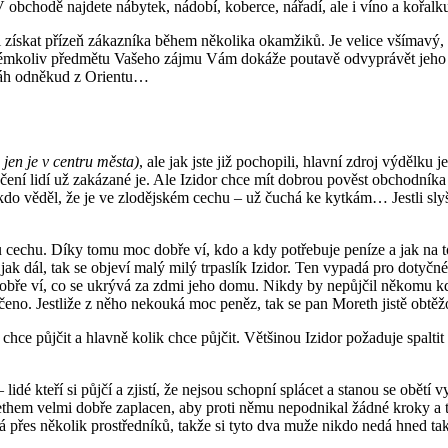
 obchodě najdete nábytek, nádobí, koberce, nářadí, ale i víno a kořalk
si získat přízeň zákazníka během několika okamžiků. Je velice všímavý,
émkoliv předmětu Vašeho zájmu Vám dokáže poutavě odvyprávět jeho hi
áh odněkud z Orientu…
 jen je v centru města)
, ale jak jste již pochopili, hlavní zdroj výdělku
ení lidí už zakázané je. Ale Izidor chce mít dobrou pověst obchodníka 
en kdo věděl, že je ve zlodějském cechu – už čuchá ke kytkám… Jestli sl
echu. Díky tomu moc dobře ví, kdo a kdy potřebuje peníze a jak na tom 
í jak dál, tak se objeví malý milý trpaslík Izidor. Ten vypadá pro dot
dobře ví, co se ukrývá za zdmi jeho domu. Nikdy by nepůjčil někomu kd
eno. Jestliže z něho nekouká moc peněz, tak se pan Moreth jistě obtěž
ý chce půjčit a hlavně kolik chce půjčit. Většinou Izidor požaduje spalti
idé kteří si půjčí a zjistí, že nejsou schopní splácet a stanou se obětí vy
hem velmi dobře zaplacen, aby proti němu nepodnikal žádné kroky a te
ná přes několik prostředníků, takže si tyto dva muže nikdo nedá hned t