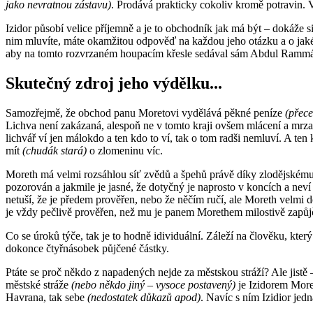
jako nevratnou zástavu)
. Prodává prakticky cokoliv kromě potravin. V
Izidor působí velice příjemně a je to obchodník jak má být – dokáže 
nim mluvíte, máte okamžitou odpověď na každou jeho otázku a o jak
aby na tomto rozvrzaném houpacím křesle sedával sám Abdul Ramm
Skutečný zdroj jeho výdělku...
Samozřejmě, že obchod panu Moretovi vydělává pěkné peníze
(přece
Lichva není zakázaná, alespoň ne v tomto kraji ovšem mlácení a mrzač
lichvář ví jen málokdo a ten kdo to ví, tak o tom radši nemluví. A t
mít
(chudák stará)
o zlomeninu víc.
Moreth má velmi rozsáhlou síť zvědů a špehů právě díky zlodějskému c
pozorován a jakmile je jasné, že dotyčný je naprosto v koncích a nev
netuší, že je předem prověřen, nebo že něčím ručí, ale Moreth velmi 
je vždy pečlivě prověřen, než mu je panem Morethem milostivě zapůjč
Co se úroků týče, tak je to hodně idividuální. Záleží na člověku, kter
dokonce čtyřnásobek půjčené částky.
Ptáte se proč někdo z napadených nejde za městskou stráží? Ale jistě – l
městské stráže
(nebo někdo jiný – vysoce postavený)
je Izidorem Moret
Havrana, tak sebe
(nedostatek důkazů apod)
. Navíc s ním Izidior jed