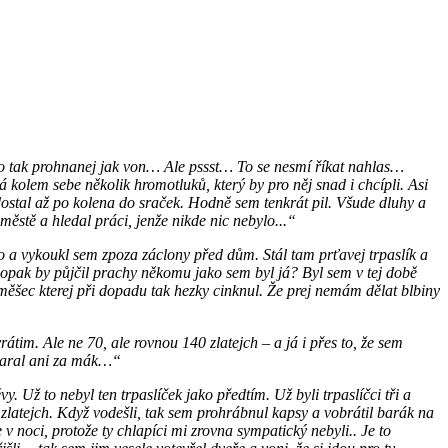
do tak prohnanej jak von… Ale pssst… To se nesmí říkat nahlas…
á kolem sebe několik hromotluků, který by pro něj snad i chcípli. Asi
se dostal až po kolena do sraček. Hodně sem tenkrát pil. Všude dluhy a
ěstě a hledal práci, jenže nikde nic nebylo...“
o a vykoukl sem zpoza záclony před dům. Stál tam prťavej trpaslík a
Kdopak by půjčil prachy někomu jako sem byl já? Byl sem v tej době
měšec kterej při dopadu tak hezky cinknul. Že prej nemám dělat blbiny
átim. Ale ne 70, ale rovnou 140 zlatejch – a já i přes to, že sem
staral ani za mák…“
. Už to nebyl ten trpaslíček jako předtím. Už byli trpaslíčci tři a
zlatejch. Když vodešli, tak sem prohrábnul kapsy a vobrátil barák na
v noci, protože ty chlapíci mi zrovna sympatický nebyli.. Je to