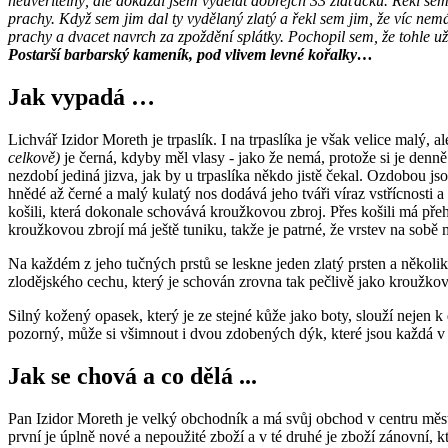
neuvěřitelný, ale dokázal jsem vydělat dobrejch 33 zlaťáčků. Řekl sem 
prachy. Když sem jim dal ty vydělaný zlatý a řekl sem jim, že víc nem
prachy a dvacet navrch za zpoždění splátky. Pochopil sem, že tohle už nen
Postarší barbarský kameník, pod vlivem levné kořalky…
Jak vypadá …
Lichvář Izidor Moreth je trpaslík. I na trpaslíka je však velice mal
celkově)
je černá, kdyby měl vlasy - jako že nemá, protože si je denně
nezdobí jediná jizva, jak by u trpaslíka někdo jistě čekal. Ozdobou j
hnědé až černé a malý kulatý nos dodává jeho tváři víraz vstřícnosti 
košili, která dokonale schovává kroužkovou zbroj. Přes košili má přeh
kroužkovou zbrojí má ještě tuniku, takže je patrné, že vrstev na sobě 
Na každém z jeho tučných prstů se leskne jeden zlatý prsten a někol
zlodějského cechu, který je schován zrovna tak pečlivě jako kroužkov
Silný kožený opasek, který je ze stejné kůže jako boty, slouží neje
pozorný, může si všimnout i dvou zdobených dýk, které jsou každá v 
Jak se chová a co dělá ...
Pan Izidor Moreth je velký obchodník a má svůj obchod v centru města
první je úplně nové a nepoužité zboží a v té druhé je zboží zánovní, 