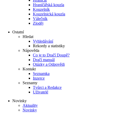
Hraničář
Hraničářská kouzla
Kouzelník
Kouzelnická kouzla
Válečník
Zloděj
Ostatní
Hledat
Vyhledávání
Rekordy a statistiky
Nápověda
Co je to Dračí Doupě?
Dračí manuál
Otázky a Odpovědi
Kontakt
Seznamka
Inzerce
Seznamy
Tvůrci a Redakce
Uživatelé
Novinky
Aktuality
Novinky