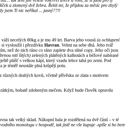
šli… tak sem jim vesele votevřel dveře a voni, že si jdou pro ty
líček a zlomený dvě žebra. Řekli mi, že přijdou za měsíc pro zbylý
dy jsem Ti nic neříkal ... jasný??!!
m, váží necelých 80kg a je mu 49 let. Barva jeho vousů
(a ochlupení
 si vysloužil i přezdívku
Havran
. Velmi na sebe dbá. Jeho tvář
ím, než do nich ráno co ráno zaplete dva silné copy. Jeho oči jsou
íbrnou nití šitých)
zelených plátěných kalhotách a béžové nabírané
ještě plášť s velkou kápí, který vzadu lehce tahá po zemi. Pod
a je téměř neustále plná krůpějí potu.
 z různých drahých kovů, včetně přívěsku ze zlata s motivem
vy s krátkým, bohatě zdobeným mečem. Když bude člověk opravdu
na tak velký sklad. Nákupní hala je rozdělená na dvě částí – v té
 úvodního monologu v hospodě, tak jistě ne vše kupuje -spíše si ho bere