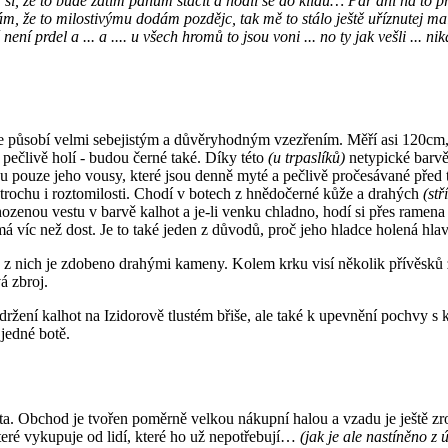
si, že to bude zatím pánům stačit a hodil se do klidu… Pár dní na to při
ám, že to milostivýmu dodám pozdějc, tak mě to stálo ještě uříznutej ma
í prdel a ... a .... u všech hromů to jsou voni ... no ty jak vešli ... nik
ý, ale působí velmi sebejistým a důvěryhodným vzezřením. Měří asi 120c
 pečlivě holí - budou černé také. Díky této
(u trpaslíků)
netypické barvě
sou pouze jeho vousy, které jsou denně myté a pečlivě pročesávané před t
a trochu i roztomilosti. Chodí v botech z hnědočerné kůže a drahých
(stř
ozenou vestu v barvě kalhot a je-li venku chladno, hodí si přes ramena 
má víc než dost. Je to také jeden z důvodů, proč jeho hladce holená hlav
ik z nich je zdobeno drahými kameny. Kolem krku visí několik přívěsků
á zbroj.
n k držení kalhot na Izidorově tlustém břiše, ale také k upevnění poch
jedné botě.
. Obchod je tvořen poměrně velkou nákupní halou a vzadu je ještě zrov
které vykupuje od lidí, které ho už nepotřebují…
(jak je ale nastíněno z