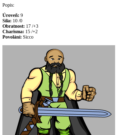
Popis:
Úroveň:
9
Síla:
10 /0
Obratnost:
17 /+3
Charisma:
15 /+2
Povolání:
Sicco