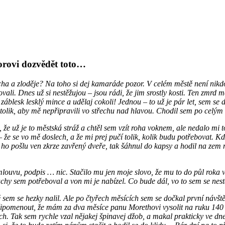
dorovi dozvědět toto…
cha a zloděje? Na toho si dej kamaráde pozor. V celém městě není nik
vali. Dnes už si nestěžujou – jsou rádi, že jim srostly kosti. Ten zmrd m
en záblesk lesklý mince a udělaj cokoli! Jednou – to už je pár let, sem 
olik, aby mě nepřipravili vo střechu nad hlavou. Chodil sem po celým m
e už je to městská stráž a chtěl sem vzít roha voknem, ale nedalo mi t
 že se vo mě doslech, a že mi prej pučí tolik, kolik budu potřebovat. 
e ho pošlu ven zkrze zavřený dveře, tak šáhnul do kapsy a hodil na zem 
louvu, podpis … nic. Stačilo mu jen moje slovo, že mu to do půl roka vr
chy sem potřeboval a von mi je nabízel. Co bude dál, vo to sem se ne
sem se hezky nalil. Ale po čtyřech měsících sem se dočkal první návštěvy
i připomenout, že mám za dva měsíce panu Morethovi vysolit na ruku 140 
h. Tak sem rychle vzal nějakej špinavej džob, a makal prakticky ve dne 