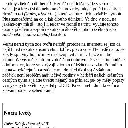
neodmyslitelně patří herbář. Herbář nosí felčar stále s sebou a
zapisuje a kreslí si do něho nové a nové bylinky a poté i recepty na
různé masti
(kapky, užívání…)
, které se mu z nich podařilo vyrobit.
Plus samozřejmě na co a jak dlouho účinkují. Ve dne v noci, na
jakémkoliv místě – stojí-li felčar ve frontě na trhu, využije tohoto
času k přečtení alespoň několika málo vět z tohoto svého
(nebo
zděděného či darovaného)
fasciklu.
Velmi nerad bych zde tvořil herbář, protože na internetu se jich dá
najít hned několik a jsou velmi dobře zpracované. Nehledě na to, že
každý správný hraničář by měl svůj herbář mít. Takže mu ho
jednoduše vezměte a dobrovolně či nedobrovolně se s s ním podělte
o informace, které se skrývají v tomto důležitém svazku. Pokud ho
nemá – pokárejte ho a zadejte mu domácí úkol :o) Avšak pro
začátek není problém najít léčivé rostliny v herbáři našich krásných
českých bylin a já zde uvedu nějaký ten příklad, jak by měly popisy
vymyšlených květin vypadat proDrD. Kreslit nebudu – kreslím a
zpívám pouze v sebeobraně!
Noční květy
sběr:
5-9 (květen až září)