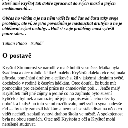
které umí Kryštof tak dobře zpracovat do svých mastí a jiných
medikamentů…
Občas ho vídám a je na něm vidět že má čas od času taky svoje
problémy, ale ví, že jeho povoláním je naslouchat druhým a ne je
obtěžovat svými neduhy…Holt si svoje problémy musí vyřešit
pouze sám…
Tullian Plabo - truhlář
O postavě
Kryštof Stromorost se narodil v malé hobití vesničce. Matka byla
švadlena a otec rolník. Jelikož malého Kryštofa daleko více zajímala
příroda, pomáhání druhým a celkově si žil v jakémsi ideálním světě,
docházelo v rodině k častým hádkám. Otec doufal, že bude mít
pomocníka pro celodenní práce na chmelovém poli… Jenže malý
Kryštůfek měl jiné zájmy a jediné co ho zajímalo bylo sušení
kytiček a bylinek a samozřejmě jejich popisování. Jeho otec byl
dobrák a i když ho toto velmi rozčilovalo, měl svého syna nadevše
rád – aby tedy zamezil hádkám a nemusel se stále dívat na něco co
vidět nechtěl, zaplatil synovi drahou školu ve městě. A spokojenost
byla na obou stranách. Otec měl Kryštofa z očí a Kryštof mohl
nerušeně studovat.