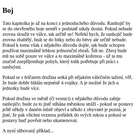
Boj
Tato kapitolka je až na konci z jednoduchého důvodu. Ranhojič by
se do otevřeného boje neměl v podstatě nikdy dostat. Pokud nebude
zrovna sloužit ve válce, tak určitě ne! Neřekl bych, že ranhojič bude
zrovna zbabělý, hnát se do bitky nebo do bitvy ale určitě nebude.
Pokud k tomu však z nějakého důvodu dojde, tak bude schopen
používat maximálně lehkou jednoruční zbraň. Štít ne. Zbroj bude
mít na sobě pouze ve válce a to maximálně koženou - už ta mu
značně znepříjemňuje pohyb, který tolik potřebuje při práci s
raněnými.
Pokud se s felčarem družina setká při nějakém válečném tažení, věř,
že bude dobře hlídán nejméně 4 vojáky. A je možné že jich u
jednotky bude více.
Pokud družina ve městě (či vesnici) z nějakého důvodu zabije
ranhojiče, bude za to jistě stíhána městskou stráží - pokud se postavy
ještě někdy v daném místě objeví a někdo z obyvatel je pozná, je
jisté, že pak všichni vezmou pořádek do svých rukou a pokusí se
postavy buď pověsit nebo ukamenovat.
A nyní slibovaný příklad...