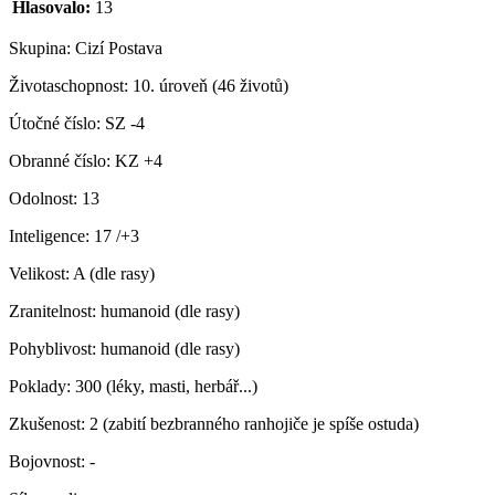
Hlasovalo:
13
Skupina:
Cizí Postava
Životaschopnost:
10. úroveň (46 životů)
Útočné číslo:
SZ -4
Obranné číslo:
KZ +4
Odolnost:
13
Inteligence:
17 /+3
Velikost:
A (dle rasy)
Zranitelnost:
humanoid (dle rasy)
Pohyblivost:
humanoid (dle rasy)
Poklady:
300 (léky, masti, herbář...)
Zkušenost:
2 (zabití bezbranného ranhojiče je spíše ostuda)
Bojovnost:
-