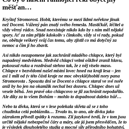
měšťan…
Kryštof Stromorost. Hobit, kterému se mezi lidmi neřekne jinak
než Docent. Vážený pán znalý svého řemesla. Mastičkář, léčitel a
vždy věrný rádce. Snad neexistuje nikdo kdo by s ním měl nějaké
spory. Ať za ním přijde kdokoliv s čímkoliv, vždy si ví rady, pokud
ne, obětuje veškerý svůj čas tomu, aby zjistil co má dotyčný za
nemoc a čím jí ho zbavit.
Asi nikdo nezapomene jak zachránil mladého chlapce, který byl
napadený medvědem. Medvěd chlapci velmi ošklivě zranil hlavu,
pokousal ruku a rozdrásal stehno tak, že z něj viselo maso.
Chlapce v bezvědomí našel místní lovec hned na kraji lesa – jen
asi 1 míli od (v této části kraje ne moc obvyklé)hobití nory pana
Stromorosta . Spoustu dní se Docent o chlapce staral ve své noře
aniž by ho jen na okamžik nechal bez dozoru. Chlapec dnes už
vesele běhá. Jen pravé oko chlapcovo se již zachránit nepodařilo.
Ale díky za to všem Bohům – mohlo to dopadnout daleko hůř…
Nebo ta dívka, která se v lese polekala skřeta až se z toho
chudinka celá pobláznila… Trvalo to, to ano, ale dívku jako
zázrakem přivedl zpátky k rozumu. Zlí jazykové tvrdí, že v tom jsou
určitě nějaké nebezpečné čáry a máry, ale já jsem přesvědčen, že to
je výsledek dlouholetého studia a mocné síly přírodního bohatství,