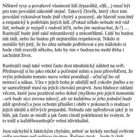
Některé rysy a povahové vlastnosti lidí
(trpaslíků, elfů…)
musí být
pro toto povolání zákonitě stejné. Takový člověk, který chce toto
povolání vykonávat bude jistě chytrý a pozorný, ale hlavně soucitný
a empatický k potřebám jiných lidí.
(Pokud někdo nebude mít rád
lidi, nebude je nejspíš s radostí léčit, nebo jim naslouchat, že?)
…
Ranhojič bude jistě také mírumilovný a nekonfliktní. Lidé ho budou
mít rádi, nebo ho budou při nejmenším respektovat. Nikdo si
nemůže být jistý, že ho zítra nebude potřebovat a jen málokdo si
bude chtít rozezlít někoho, kdo by mu v budoucnu mohl třeba i
zachránit život.
Ranhojiči mají také velmi často dost idealistický náhled na svět.
Představují si ho jako etické a počestné místo a jsou přesvědčeni, že
svým jednáním tomuto stavu velmi pomáhají - očisťují ho od
nemocí a nákaz. Víra v jejich boha je silnější než cokoliv jiného a to
se samozřejmě musí na jejich chování projevit. Jsou hluboce oddaní
věcem, které jsou pozitivní nebo dobré
(myšleno pro jejich komunitu
–ork bude sice zrovna takový, ale ne každému se jeho jednání bude
zdát správné)
a jsou ochotni přinášet i oběti v pokusech o realizaci
jejich ideálů a léčivých preparátů. Nebudu zde upřesňovat jaký je to
bůh, jak často se modlí a jak často chodí pokleknout ke svatyni. Je
to totiž u každéhoranhojiče velmi idividuální.
Jsou náchylní k faktickým chybám, neboť se leckdy nechají ovlivnit
spíše pocitem než reálnou úvahou. Řečeno jinak – bude-li chtít