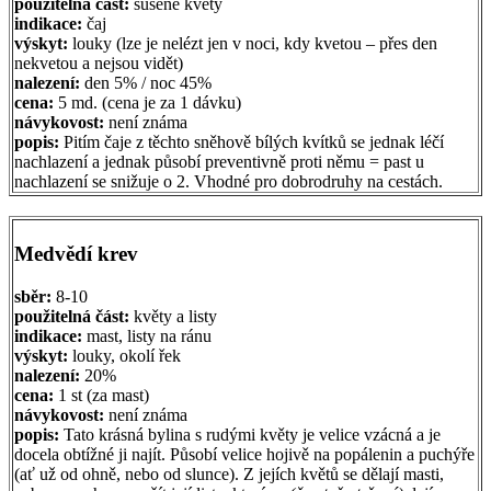
použitelná část:
sušené květy
indikace:
čaj
výskyt:
louky (lze je nelézt jen v noci, kdy kvetou – přes den
nekvetou a nejsou vidět)
nalezení:
den 5% / noc 45%
cena:
5 md. (cena je za 1 dávku)
návykovost:
není známa
popis:
Pitím čaje z těchto sněhově bílých kvítků se jednak léčí
nachlazení a jednak působí preventivně proti němu = past u
nachlazení se snižuje o 2. Vhodné pro dobrodruhy na cestách.
Medvědí krev
sběr:
8-10
použitelná část:
květy a listy
indikace:
mast, listy na ránu
výskyt:
louky, okolí řek
nalezení:
20%
cena:
1 st (za mast)
návykovost:
není známa
popis:
Tato krásná bylina s rudými květy je velice vzácná a je
docela obtížné ji najít. Působí velice hojivě na popálenin a puchýře
(ať už od ohně, nebo od slunce). Z jejích květů se dělají masti,