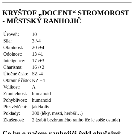
KRYŠTOF „DOCENT“ STROMOROST
- MĚSTSKÝ RANHOJIČ
Úroveň:
10
Síla:
3 /-4
Obratnost:
20 /+4
Odolnost:
13 /-1
Inteligence:
17 /+3
Charisma:
16 /+2
Útočné číslo:
SZ -4
Obranné číslo:
KZ +4
Velikost:
A
Zranitelnost:
humanoid
Pohyblivost:
humanoid
Přesvědčení:
jakékoliv
Poklady:
300 (léky, masti, herbář…)
Zkušenost:
2 (zabít bezbranného ranhojiče je spíše ostuda)
Co by o našem ranhojiči řekl obyčejný