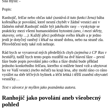
Síla mysli:
-
Popis:
Ranhojič, felčar nebo občas také
(zastává-li tuto funkci žena)
bába
kořenářka je povolání, které nesmí chybět v žádné vesnici ani v
žádném městě.Ranhojič může být jakékoliv rasy – vyskytuje se
prakticky mezi všemi humanoidními bytostmi
(ano, i mezi skřety,
skaveny, orky …)
. Každý přeci potřebuje svého lékaře a je jedno
jestli je dotyčný raněný i lékař na straně dobra, nebo na straně zla.
Přesvědčení tedy také roli nehraje.
Rád bych se vyvaroval mých předešlých chyb
(zejména z CP Ras v
bestiáři)
, tudíž bych tento popis rozdělil na dvě hlavní fáze – první
fáze bude popis povolání jako celku a fáze druhá bude příklad
jednoho konkrétního felčara, kterého si můžete hned vzít a ubytovat
ho ve Vaší vesnici
(nebo městě)
na kraji lesa, aby mohl ráno co ráno
vyrážet na sběr léčivých bylinek a léčit lehká i těžší zranění obyvatel
vesničky…
Text v závorce je myšlen jako poznámka autora.
Ranhojič jako povolání aneb všeobecný
pohled