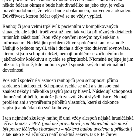
někdo felčara okrást a bude hrát divadélko na jeho city, je velká
pravděpodobnost, že felčar bude obalamucen, podveden a okraden.
Důvěřivost, kterou felčar oplývá se ne vždy vyplácí.
Ranhojiči jsou velmi trpěliví k pacientům v komplikovaných
situacích, ale jejich trpělivost už není tak velká při různých detailech
rutinních záležitostí. Jsou vždy otevřeni novým myšlenkám a
informacím. Nedělá jim problém žít ve společnosti ani o samotě.
Usilují o jednotu mysli, těla i ducha a díky této duševní rovnováze,
kterou si jsou schopni udržet, nemají problém se začleněním do
jakéhokoliv kolektivu a rychle se přizpůsobí. Nicméně nejlépe je jim
blízko k přírodě, kde mohou využít spoustu svých individuálních
dovedností.
Poslední společné vlastnosti ranhojičů jsou schopnosti přímo
spojené s inteligencí. Schopnost rychle se učit a s tím spojená
znalost někdy i několika jazyků jsou ty hlavní. Následují schopnosti
tlumočení příběhů, protože jich za svůj život slyšeli tisíce. Nemají
problém ani s vytvářením příběhů vlastních, které si dokonce
zapisují a ukládají do své knihovny..
I ten nejméně zkušený ranhojič umí vždy alespoň nějaká hraničářská
léčivá kouzla z PPZ
(jiná než pravidlová jsou libovolná, ale musí
být pouze léčivého charakteru – některá budou uvedena u příkladu)
a tak jako k válečníkovi patří pořádná sekera, tak k felčarovi