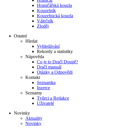
Hraničář
Hraničářská kouzla
Kouzelník
Kouzelnická kouzla
Válečník
Zloděj
Ostatní
Hledat
Vyhledávání
Rekordy a statistiky
Nápověda
Co je to Dračí Doupě?
Dračí manuál
Otázky a Odpovědi
Kontakt
Seznamka
Inzerce
Seznamy
Tvůrci a Redakce
Uživatelé
Novinky
Aktuality
Novinky