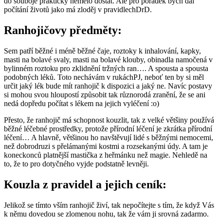
do souboje prakticky nemělo dostat. Ale pro pořádek bych dal
počítání životů jako má zloděj v pravidlechDrD.
Ranhojičovy předměty:
Sem patří běžné i méně běžné čaje, roztoky k inhalování, kapky,
masti na bolavé svaly, masti na bolavé klouby, obinadla namočená v
bylinném roztoku pro zklidnění tržných ran…. A spousta a spousta
podobných léků. Toto nechávám v rukáchPJ, neboť ten by si měl
určit jaký lék bude mít ranhojič k dispozici a jaký ne. Navíc postavy
si mohou svou hloupostí způsobit tak různorodá zranění, že se ani
nedá dopředu počítat s lékem na jejich vyléčení :o)
Přesto, že ranhojič má schopnost kouzlit, tak z velké většiny používá
běžné léčebné prostředky, protože přírodní léčení je zkrátka přírodní
léčení… A hlavně, většinou ho navštěvují lidé s běžnými nemocemi,
než dobrodruzi s přelámanými kostmi a rozsekanými údy. A tam je
koneckonců platnější mastička z heřmánku než magie. Nehledě na
to, že to pro dotyčného vyjde podstatně levněji.
Kouzla z pravidel a jejich ceník:
Jelikož se tímto vším ranhojič živí, tak nepočítejte s tím, že když Vás
k němu dovedou se zlomenou nohu, tak že vám ji srovná zadarmo.