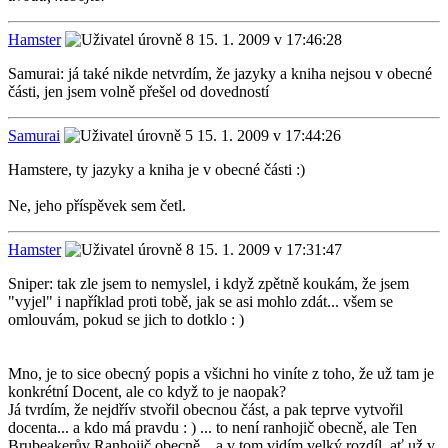
Hamster
15. 1. 2009 v 17:46:28
Samurai: já také nikde netvrdím, že jazyky a kniha nejsou v obecné
části, jen jsem volně přešel od dovedností
Samurai
15. 1. 2009 v 17:44:26
Hamstere, ty jazyky a kniha je v obecné části :)
Ne, jeho příspěvek sem četl.
Hamster
15. 1. 2009 v 17:31:47
Sniper: tak zle jsem to nemyslel, i když zpětně koukám, že jsem
"vyjel" i například proti tobě, jak se asi mohlo zdát... všem se
omlouvám, pokud se jich to dotklo : )
Mno, je to sice obecný popis a všichni ho viníte z toho, že už tam je
konkrétní Docent, ale co když to je naopak?
Já tvrdím, že nejdřív stvořil obecnou část, a pak teprve vytvořil
docenta... a kdo má pravdu : ) ... to není ranhojič obecně, ale Ten
Brubeakerův Ranhojič obecně... a v tom vidím velký rozdíl, ať už v