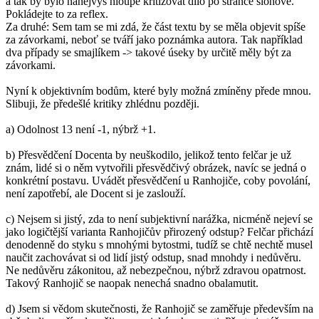
a tak by bylo nanejvýš hloupé kritizovat dílo po stránce slohové.
Pokládejte to za reflex.
Za druhé: Sem tam se mi zdá, že část textu by se měla objevit spíše
za závorkami, neboť se tváří jako poznámka autora. Tak například
dva případy se smajlíkem -> takové úseky by určitě měly být za
závorkami.
Nyní k objektivním bodům, které byly možná zmíněny přede mnou.
Slibuji, že předešlé kritiky zhlédnu později.
a) Odolnost 13 není -1, nýbrž +1.
b) Přesvědčení Docenta by neuškodilo, jelikož tento felčar je už
znám, lidé si o něm vytvořili přesvědčivý obrázek, navíc se jedná o
konkrétní postavu. Uvádět přesvědčení u Ranhojiče, coby povolání,
není zapotřebí, ale Docent si je zaslouží.
c) Nejsem si jistý, zda to není subjektivní narážka, nicméně nejeví se
jako logičtější varianta Ranhojičův přirozený odstup? Felčar přichází
denodenně do styku s mnohými bytostmi, tudíž se chtě nechtě musel
naučit zachovávat si od lidí jistý odstup, snad mnohdy i nedůvěru.
Ne nedůvěru zákonitou, až nebezpečnou, nýbrž zdravou opatrnost.
Takový Ranhojič se naopak nenechá snadno obalamutit.
d) Jsem si vědom skutečnosti, že Ranhojič se zaměřuje především na