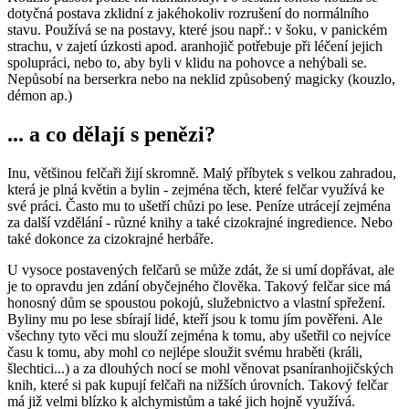
dotyčná postava zklidní z jakéhokoliv rozrušení do normálního
stavu. Používá se na postavy, které jsou např.: v šoku, v panickém
strachu, v zajetí úzkosti apod. aranhojič potřebuje při léčení jejich
spolupráci, nebo to, aby byli v klidu na pohovce a nehýbali se.
Nepůsobí na berserkra nebo na neklid způsobený magicky (kouzlo,
démon ap.)
... a co dělají s penězi?
Inu, většinou felčaři žijí skromně. Malý příbytek s velkou zahradou,
která je plná květin a bylin - zejména těch, které felčar využívá ke
své práci. Často mu to ušetří chůzi po lese. Peníze utrácejí zejména
za další vzdělání - různé knihy a také cizokrajné ingredience. Nebo
také dokonce za cizokrajné herbáře.
U vysoce postavených felčarů se může zdát, že si umí dopřávat, ale
je to opravdu jen zdání obyčejného člověka. Takový felčar sice má
honosný dům se spoustou pokojů, služebnictvo a vlastní spřežení.
Byliny mu po lese sbírají lidé, kteří jsou k tomu jím pověřeni. Ale
všechny tyto věci mu slouží zejména k tomu, aby ušetřil co nejvíce
času k tomu, aby mohl co nejlépe sloužit svému hraběti (králi,
šlechtici...) a za dlouhých nocí se mohl věnovat psaníranhojičských
knih, které si pak kupují felčaři na nižších úrovních. Takový felčar
má již velmi blízko k alchymistům a také jich hojně využívá.