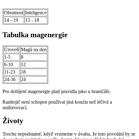
Obratnost
Inteligence
14 - 19
13 - 18
Tabulka magenergie
Úroveň
Magů na den
1-5
8
6-10
12
11-23
18
24-36
24
Pro dobíjení magenergie platí pravidla jako u hraničáře.
Ranhojič není schopen používat jiná kouzla než léčivá a
uzdravovací.
Životy
Trochu nepodstatné, když vezmeme v úvahu, že toto povolání by se