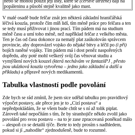
nebo se mohou použít její listy, které se
(čerstvě utržené)
dají na
popáleninu a působí stejně kvalitně jako mast.
V malé osadě bude felčar znát jen některá základní hraničářská
léčivá kouzla, protože čím míň lidí, tím méně práce pro felčara a ten
se tedy musí přiživovat i jinou prací. Tím pádem má na studium
méně času a umí toho méně, než například felčar z velkého města.
Ten je čas od času dokonce za nemalý plat zaúkolován správcem
provincie, aby doprovázel vojsko do nějaké bitvy a léčil po
(i při)
bojích raněné vojáky. Tím pádem má i dost peněz naspořených
dopředu, aby poté mohl veškerý svůj čas věnovat studiu a
vymýšlení nových kouzel
(která nechávám ve fantaziiPJ , přesto
jsou ukázková kouzla vytvořena – jedno jako základní a další u
příkladu)
a přípravě nových medikamentů.
Tabulka vlastností podle povolání
Zde bych se rád zmínil, že jsem sice udělal tabulku pro pravidlový
výpočet postavy, ale přece jen je to „Cizí postava“ a
nepředpokládám, že se všem bude chtít se s ní až tolik piplat.
Zároveň také nepočítám s tím, že by siranhojiče někdo zvolil jako
povolání pro svou postavu – na to je zase zpracovaná poněkud málo
– alespoň co se detailů týče. Berte to tedy prosím s nadhledem,
pokud si jí „nahodíte“ zjednodušeně, bude to rozumné.