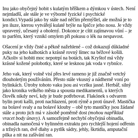
Inu jako obyčejný hobit s kulatým bříškem a dýmkou v ústech. Není
nejmladší, ale stále je ve výborné fyzické i psychické
kondici.Vypadá jako by stále nad něčím přemýšlel, ale možná je to
jen iluze, kterou vytvářejí kulaté brýle na špičce jeho nosu. Je vždy
upravený, učesaný a oholený. Dokonce je cítit zajímavou vůní – je
to parfém, který vznikl omylem při pokusu o lék na nespavost.
Ošacení je vždy čisté a pěkně nažehlené – což dokazují důkladné
puky na jeho kalhotách a krásně rovný límec na béžové košili.
Ačkoliv si hobiti moc nepotrpí na botách, tak Kryštof má vždy
krásné kožené polobotky, které se lesknou jak voda v rybníce.
Jeho vak, který volně visí přes levé rameno je již značně vetchý
dlouholetým používáním. Přesto stále vkusný a nádherně voní po
bylinkách. Útroby tohoto vaku jsou asi vcelku jasné. Herbář, silný
jako kronika velkého města a spousta medikamentů, u kterých
člověk nikdy neví, kdy je bude potřebovat. Flakónek s odvarem
bylin proti kašli, proti nachlazení, proti rýmě a proti únavě. Mastička
na bolavé svaly a na bolavé klouby – obě tyto mastičky jsou žádané
stále a proto jich má v zásobě poměrně dost
(mohou například
vracet body únavy)
. A samozřejmě nechybí obyčejná obinadla,
obinadla namočená v bylinném extraktu pro rychlejší hojení odřenin
a tržných ran, dvě dlahy a pytlík sádry, jehly, škrtidla, amputační
pilka a nit na zašívání ran.