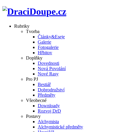
Rubriky
Tvorba
Články&Eseje
Galerie
Fotogalerie
Hřbitov
Doplňky
Dovednosti
Nová Povolání
Nové Rasy
Pro PJ
Bestiář
Dobrodružství
Předměty
Všeobecné
Downloady
Rozvoj DrD
Postavy
Alchymista
Alchymistické předměty