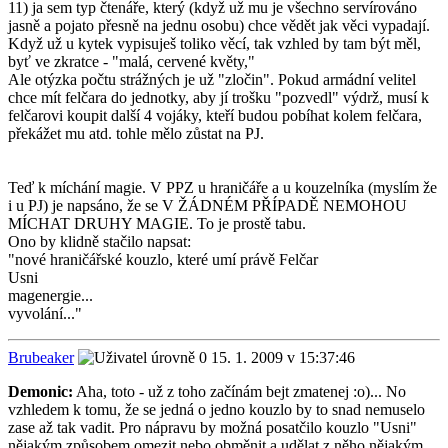
11) ja sem typ čtenáře, který (když už mu je všechno servírováno
jasně a pojato přesně na jednu osobu) chce vědět jak věci vypadají.
Když už u kytek vypisuješ toliko věcí, tak vzhled by tam být měl,
byť ve zkratce - "malá, cervené květy,"
Ale otýzka počtu strážných je už "zločin". Pokud armádní velitel
chce mít felčara do jednotky, aby jí trošku "pozvedl" výdrž, musí k
felčarovi koupit další 4 vojáky, kteří budou pobíhat kolem felčara,
překážet mu atd. tohle mělo zůstat na PJ.
Teď k míchání magie. V PPZ u hraničáře a u kouzelníka (myslím že
i u PJ) je napsáno, že se V ŽÁDNÉM PŘÍPADĚ NEMOHOU
MÍCHAT DRUHY MAGIE. To je prostě tabu.
Ono by klidně stačilo napsat:
"nové hraničářské kouzlo, které umí právě Felčar
Usni
magenergie...
vyvolání..."
Brubeaker
15. 1. 2009 v 15:37:46
Demonic:
Aha, toto - už z toho začínám bejt zmatenej :o)... No
vzhledem k tomu, že se jedná o jedno kouzlo by to snad nemuselo
zase až tak vadit. Pro nápravu by možná posatčilo kouzlo "Usni"
nějakým způsobem omezit nebo obměnit a udělat z něho nějakým