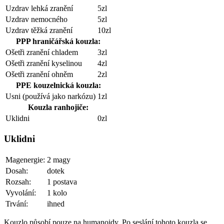
Uzdrav lehká zranění
5zl
Uzdrav nemocného
5zl
Uzdrav těžká zranění
10zl
PPP hraničářská kouzla:
Ošetři zranění chladem
3zl
Ošetři zranění kyselinou
4zl
Ošetři zranění ohněm
2zl
PPE kouzelnická kouzla:
Usni (používá jako narkózu)
1zl
Kouzla ranhojiče:
Uklidni
0zl
Uklidni
Magenergie:
2 magy
Dosah:
dotek
Rozsah:
1 postava
Vyvolání:
1 kolo
Trvání:
ihned
Kouzlo působí pouze na humanoidy. Po seslání tohoto kouzla se