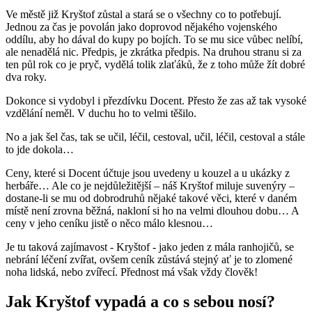
Ve městě již Kryštof zůstal a stará se o všechny co to potřebují.
Jednou za čas je povolán jako doprovod nějakého vojenského
oddílu, aby ho dával do kupy po bojích. To se mu sice vůbec nelíbí,
ale nenadělá nic. Předpis, je zkrátka předpis. Na druhou stranu si za
ten půl rok co je pryč, vydělá tolik zlaťáků, že z toho může žít dobré
dva roky.
Dokonce si vydobyl i přezdívku Docent. Přesto že zas až tak vysoké
vzdělání neměl. V duchu ho to velmi těšilo.
No a jak šel čas, tak se učil, léčil, cestoval, učil, léčil, cestoval a stále
to jde dokola…
Ceny, které si Docent účtuje jsou uvedeny u kouzel a u ukázky z
herbáře… Ale co je nejdůležitější – náš Kryštof miluje suvenýry –
dostane-li se mu od dobrodruhů nějaké takové věci, které v daném
místě není zrovna běžná, nakloní si ho na velmi dlouhou dobu… A
ceny v jeho ceníku jistě o něco málo klesnou…
Je tu taková zajímavost - Kryštof - jako jeden z mála ranhojičů, se
nebrání léčení zvířat, ovšem ceník zůstává stejný ať je to zlomené
noha lidská, nebo zvířecí. Přednost má však vždy člověk!
Jak Kryštof vypadá a co s sebou nosí?