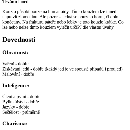
Trvání:
ihned
Kouzlo působí pouze na humanoidy. Tímto kouzlem lze ihned
napravit zlomeninu. Ale pozor – jedná se pouze o horní, či dolní
končetiny. Na frakturu páteře nebo lebky je toto kouzlo krátké. Co
lze nebo nelze tímto kouzlem vyléčit určíPJ dle vlastní úvahy.
Dovednosti
Obratnost:
Vaření - dobře
Získávání jedů - dobře (každý jed je ve spoustě případů i protijed)
Malování - dobře
Inteligence:
Čtení a psaní - dobře
Bylinkářství - dobře
Jazyky - dobře
Sečtělost - průměrně
Charisma: