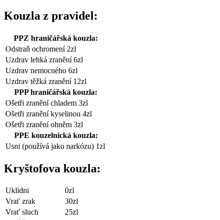
Kouzla z pravidel:
PPZ hraničářská kouzla:
Odstraň ochromení 2zl
Uzdrav lehká zranění 6zl
Uzdrav nemocného 6zl
Uzdrav těžká zranění 12zl
PPP hraničářská kouzla:
Ošetři zranění chladem 3zl
Ošetři zranění kyselinou 4zl
Ošetři zranění ohněm 3zl
PPE kouzelnická kouzla:
Usni (používá jako narkózu) 1zl
Kryštofova kouzla:
Uklidni
0zl
Vrať zrak
30zl
Vrať sluch
25zl