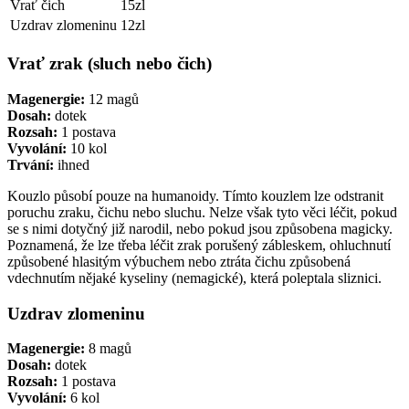
Vrať čich
15zl
Uzdrav zlomeninu
12zl
Vrať zrak (sluch nebo čich)
Magenergie:
12 magů
Dosah:
dotek
Rozsah:
1 postava
Vyvolání:
10 kol
Trvání:
ihned
Kouzlo působí pouze na humanoidy. Tímto kouzlem lze odstranit
poruchu zraku, čichu nebo sluchu. Nelze však tyto věci léčit, pokud
se s nimi dotyčný již narodil, nebo pokud jsou způsobena magicky.
Poznamená, že lze třeba léčit zrak porušený zábleskem, ohluchnutí
způsobené hlasitým výbuchem nebo ztráta čichu způsobená
vdechnutím nějaké kyseliny (nemagické), která poleptala sliznici.
Uzdrav zlomeninu
Magenergie:
8 magů
Dosah:
dotek
Rozsah:
1 postava
Vyvolání:
6 kol