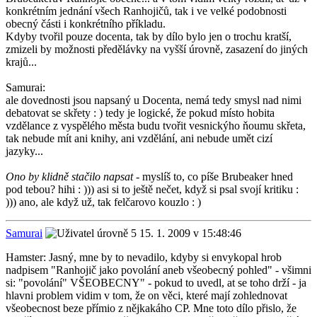
konkrétním jednání všech Ranhojičů, tak i ve velké podobnosti
obecný části i konkrétního příkladu.
Kdyby tvořil pouze docenta, tak by dílo bylo jen o trochu kratší,
zmizeli by možnosti předělávky na vyšší úrovně, zasazení do jiných
krajů...
Samurai:
ale dovednosti jsou napsaný u Docenta, nemá tedy smysl nad nimi
debatovat se skřety : ) tedy je logické, že pokud místo hobita
vzdělance z vyspělého města budu tvořit vesnickýho ňoumu skřeta,
tak nebude mít ani knihy, ani vzdělání, ani nebude umět cizí
jazyky...
Ono by klidně stačilo napsat
- myslíš to, co píše Brubeaker hned
pod tebou? hihi : ))) asi si to ještě nečet, když si psal svojí kritiku :
))) ano, ale když už, tak felčarovo kouzlo : )
Samurai
15. 1. 2009 v 15:48:46
Hamster: Jasný, mne by to nevadilo, kdyby si envykopal hrob
nadpisem "Ranhojič jako povolání aneb všeobecný pohled" - všimni
si: "povolání" VŠEOBECNY" - pokud to uvedl, at se toho drží - ja
hlavni problem vidim v tom, že on věci, které mají zohlednovat
všeobecnost beze přímio z nějkakáho CP. Mne toto dílo přislo, že