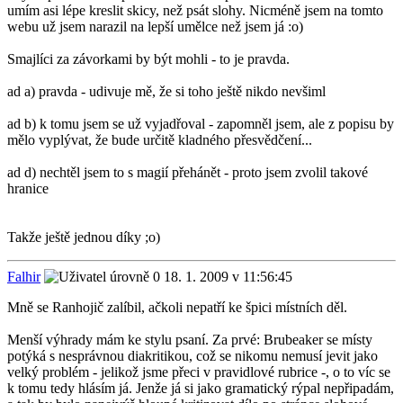
umím asi lépe kreslit skicy, než psát slohy. Nicméně jsem na tomto
webu už jsem narazil na lepší umělce než jsem já :o)
Smajlíci za závorkami by být mohli - to je pravda.
ad a) pravda - udivuje mě, že si toho ještě nikdo nevšiml
ad b) k tomu jsem se už vyjadřoval - zapomněl jsem, ale z popisu by
mělo vyplývat, že bude určitě kladného přesvědčení...
ad d) nechtěl jsem to s magií přehánět - proto jsem zvolil takové
hranice
Takže ještě jednou díky ;o)
Falhir
18. 1. 2009 v 11:56:45
Mně se Ranhojič zalíbil, ačkoli nepatří ke špici místních děl.
Menší výhrady mám ke stylu psaní. Za prvé: Brubeaker se místy
potýká s nesprávnou diakritikou, což se nikomu nemusí jevit jako
velký problém - jelikož jsme přeci v pravidlové rubrice -, o to víc se
k tomu tedy hlásím já. Jenže já si jako gramatický rýpal nepřipadám,