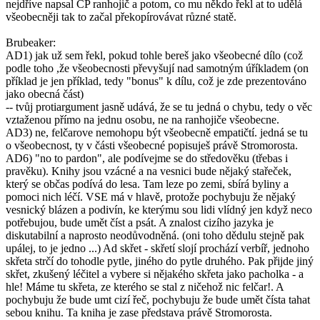
nejdříve napsal CP ranhojič a potom, co mu někdo řekl at to udělá
všeobecněji tak to začal překopírovávat různé statě.
Brubeaker:
AD1) jak už sem řekl, pokud tohle bereš jako všeobecné dílo (což
podle toho ,že všeobecnosti převyšují nad samotným úříkladem (on
příklad je jen příklad, tedy "bonus" k dílu, což je zde prezentováno
jako obecná část)
-- tvůj protiargument jasně udává, že se tu jedná o chybu, tedy o věc
vztaženou přímo na jednu osobu, ne na ranhojiče všeobecne.
AD3) ne, felčarove nemohopu být všeobecně empatičtí. jedná se tu
o všeobecnost, ty v části všeobecné popisuješ právě Stromorosta.
AD6) "no to pardon", ale podívejme se do středověku (třebas i
pravěku). Knihy jsou vzácné a na vesnici bude nějaký stařeček,
který se občas podívá do lesa. Tam leze po zemi, sbírá byliny a
pomoci nich léčí. VSE má v hlavě, protože pochybuju že nějaký
vesnický blázen a podivín, ke kterýmu sou lidi vlídný jen když neco
potřebujou, bude umět číst a psát. A znalost cizího jazyka je
diskutabilní a naprosto neodůvodněná. (oni toho dědulu stejně pak
upálej, to je jedno ...) Ad skřet - skřetí slojí prochází verbíř, jednoho
skřeta strčí do tohodle pytle, jiného do pytle druhého. Pak přijde jiný
skřet, zkušený léčitel a vybere si nějakého skřeta jako pacholka - a
hle! Máme tu skřeta, ze kterého se stal z ničehož nic felčar!. A
pochybuju že bude umt cizí řeč, pochybuju že bude umět čísta tahat
sebou knihu. Ta kniha je zase představa právě Stromorosta.