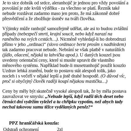
Je to sice dobrák od srdce, aleranhojič je jednou pro vždy povolání a
povolání je zde kvůli výdělku - za všechno se platí. Řezník také
nebude rozdávat zadarmo maso jen proto, že má zákonně dobré
přesvědčení a že zbožňuje úsměv na tváři člověka.
Výjimky může ranhojič samozřejmě udělat, ale asi to budou zvláštní
případy
(nebezpečí smrti, krajní soucit, nebo když narazí na
raněného na svých cestách…)
. Nicméně vyhledají-li ho dobrodruzi
přímo v jeho „ordinaci“
(slovo ordinace berte prosím s nadhledem)
tak zadarmo pracovat nebude. Nebrání se však platbě v naturáliích
(jídlo, ošacení, nějaká ta lahvička apod.)
. U daných kouzel jsou
uvedeny orientační ceny, které si musíte upravit dle vlastního
měnového systému. Například bude-li musetranhojič použít kouzlo
Uzdrav lehká zranění, bude to postavu stát alespoň tolik, jako
nocleh i s večeří v nějaké lepší a jistě drahé hospodě.
(O důvod víc,
proč si obyčejný člověk raději koupí nějakou mastičku…)
Ceny by měly být skutečně vysoké alespoň tak, že by měla postava
zauvažovat ve smyslu:
„Nebude lepší, když radši těch deset nebo
čtrnáct dní vydržím vyležel a tu chřipku vypotím, než abych tady
nechal takovou sumu těžce vydělaných peněz?“
PPZ hraničářská kouzla:
Odstraň ochromení
2zl