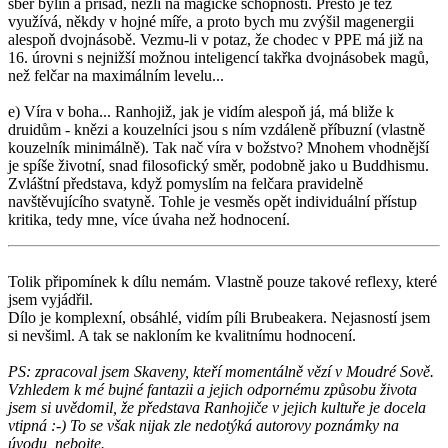
sběr bylin a přísad, nežli na magické schopnosti. Přesto je též
využívá, někdy v hojné míře, a proto bych mu zvýšil magenergii
alespoň dvojnásobě. Vezmu-li v potaz, že chodec v PPE má již na
16. úrovni s nejnižší možnou inteligencí takřka dvojnásobek magů,
než felčar na maximálním levelu...
e) Víra v boha... Ranhojiž, jak je vidím alespoň já, má bliže k
druidům - knězi a kouzelníci jsou s ním vzdáleně příbuzní (vlastně
kouzelník minimálně). Tak nač víra v božstvo? Mnohem vhodnější
je spíše životní, snad filosofický směr, podobně jako u Buddhismu.
Zvláštní představa, když pomyslím na felčara pravidelně
navštěvujícího svatyně. Tohle je vesměs opět individuální přístup
kritika, tedy mne, více úvaha než hodnocení.
Tolik připomínek k dílu nemám. Vlastně pouze takové reflexy, které
jsem vyjádřil.
Dílo je komplexní, obsáhlé, vidím píli Brubeakera. Nejasností jsem
si nevšiml. A tak se nakloním ke kvalitnímu hodnocení.
PS: zpracoval jsem Skaveny, kteří momentálně vězí v Moudré Sově.
Vzhledem k mé bujné fantazii a jejich odpornému způsobu života
jsem si uvědomil, že představa Ranhojiče v jejich kultuře je docela
vtipná :-) To se však nijak zle nedotýká autorovy poznámky na
úvodu, nebojte.