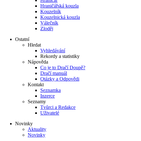
Hraničář
Hraničářská kouzla
Kouzelník
Kouzelnická kouzla
Válečník
Zloděj
Ostatní
Hledat
Vyhledávání
Rekordy a statistiky
Nápověda
Co je to Dračí Doupě?
Dračí manuál
Otázky a Odpovědi
Kontakt
Seznamka
Inzerce
Seznamy
Tvůrci a Redakce
Uživatelé
Novinky
Aktuality
Novinky