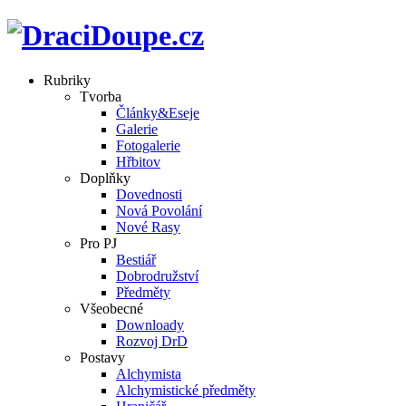
Rubriky
Tvorba
Články&Eseje
Galerie
Fotogalerie
Hřbitov
Doplňky
Dovednosti
Nová Povolání
Nové Rasy
Pro PJ
Bestiář
Dobrodružství
Předměty
Všeobecné
Downloady
Rozvoj DrD
Postavy
Alchymista
Alchymistické předměty