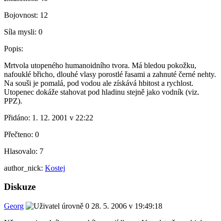
Bojovnost:
12
Síla mysli:
0
Popis:
Mrtvola utopeného humanoidního tvora. Má bledou pokožku,
nafouklé břicho, dlouhé vlasy porostlé řasami a zahnuté černé nehty.
Na souši je pomalá, pod vodou ale získává hbitost a rychlost.
Utopenec dokáže stahovat pod hladinu stejně jako vodník (viz.
PPZ).
Přidáno:
1. 12. 2001 v 22:22
Přečteno:
0
Hlasovalo:
7
author_nick:
Kostej
Diskuze
Georg
28. 5. 2006 v 19:49:18