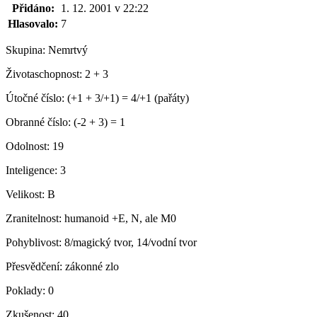
Přidáno:
1. 12. 2001 v 22:22
Hlasovalo:
7
Skupina:
Nemrtvý
Životaschopnost:
2 + 3
Útočné číslo:
(+1 + 3/+1) = 4/+1 (pařáty)
Obranné číslo:
(-2 + 3) = 1
Odolnost:
19
Inteligence:
3
Velikost:
B
Zranitelnost:
humanoid +E, N, ale M0
Pohyblivost:
8/magický tvor, 14/vodní tvor
Přesvědčení:
zákonné zlo
Poklady:
0
Zkušenost:
40