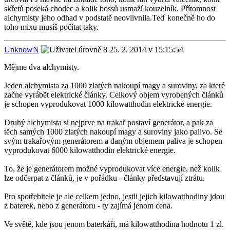
skřetů poseká chodec a kolik bossů usmaží kouzelník. Přítomnost
alchymisty jeho odhad v podstatě neovlivnila.Teď konečně ho do
toho mixu musíš počítat taky.
UnknowN
25. 2. 2014 v 15:15:54
Mějme dva alchymisty.
Jeden alchymista za 1000 zlatých nakoupí magy a suroviny, za které
začne vyrábět elektrické články. Celkový objem vyrobených článků
je schopen vyprodukovat 1000 kilowatthodin elektrické energie.
Druhý alchymista si nejprve na trakař postaví generátor, a pak za
těch samých 1000 zlatých nakoupí magy a suroviny jako palivo. Se
svým trakařovým generátorem a daným objemem paliva je schopen
vyprodukovat 6000 kilowatthodin elektrické energie.
To, že je generátorem možné vyprodukovat více energie, než kolik
lze odčerpat z článků, je v pořádku - články představují ztrátu.
Pro spotřebitele je ale celkem jedno, jestli jejich kilowatthodiny jdou
z baterek, nebo z generátoru - ty zajímá jenom cena.
Ve světě, kde jsou jenom baterkáři, má kilowatthodina hodnotu 1 zl.