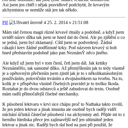
Asi jsem jen chtěl i nějak pravidlově podchytit, že krvavým
alchymistou se nemůže stát jen tak někdo.
Plž
25. 2. 2014 v 21:51:08
Mám rád černou magii různé krvavé rituály a podobně, a když jsem
uviděl název dílka tak jsem se hned dal do čtení. Ale po zjištění o co
se jedná, jsem byl zklamaný. Cítil jsem se podvedený. Žádná
cákající krev žádné podříznuté krky. Pod názvem krvavý si holt
hned představím podobně jako pan NeznámÝ něco jiného.
Ale když už jsem byl v tom čtení, četl jsem dál. Jak kritiky
NeznáméHo, tak samotné dílko. Až přemýšlením jak to tedy vlastně
je a opětovným přečtením jsem zjistil jak je to s několikanásobným
používáním, polovičním trváním a dvojnásobkem na tvorbu. Na to,
kolik je v příspěvku vlastně číselných pravidel je to trošku škoda.
Roztahat je do dvou odstavců a ještě zabudovat do textu. Osobně
mám radši přímočařejší číselné mechaniky.
K působení lektvaru v krvi sice chápu proč to Nathaka takto zvolil,
že jen jeden lektvar a jinak imunita ale osobně bych raději viděl
míchání účinků částečné působení i na alchymisty atd. Přijde mi to z
herního hlediska přece jen zajímavější než jen ultimátně jeden
lektvar a jinak nic. Raději bych dal hod na past při použití, že