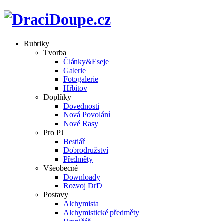
Rubriky
Tvorba
Články&Eseje
Galerie
Fotogalerie
Hřbitov
Doplňky
Dovednosti
Nová Povolání
Nové Rasy
Pro PJ
Bestiář
Dobrodružství
Předměty
Všeobecné
Downloady
Rozvoj DrD
Postavy
Alchymista
Alchymistické předměty