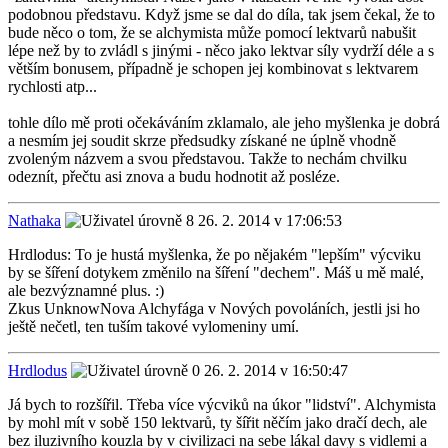
podobnou představu. Když jsme se dal do díla, tak jsem čekal, že to
bude něco o tom, že se alchymista může pomocí lektvarů nabušit
lépe než by to zvládl s jinými - něco jako lektvar síly vydrží déle a s
větším bonusem, případně je schopen jej kombinovat s lektvarem
rychlosti atp...
tohle dílo mě proti očekáváním zklamalo, ale jeho myšlenka je dobrá
a nesmím jej soudit skrze předsudky získané ne úplně vhodně
zvoleným názvem a svou představou. Takže to nechám chvilku
odeznít, přečtu asi znova a budu hodnotit až posléze.
Nathaka
26. 2. 2014 v 17:06:53
Hrdlodus: To je hustá myšlenka, že po nějakém "lepším" výcviku
by se šíření dotykem změnilo na šíření "dechem". Máš u mě malé,
ale bezvýznamné plus. :)
Zkus UnknowNova Alchyfága v Nových povoláních, jestli jsi ho
ještě nečetl, ten tuším takové vylomeniny umí.
Hrdlodus
26. 2. 2014 v 16:50:47
Já bych to rozšířil. Třeba více výcviků na úkor "lidství". Alchymista
by mohl mít v sobě 150 lektvarů, ty šířit něčím jako dračí dech, ale
bez iluzivního kouzla by v civilizaci na sebe lákal davy s vidlemi a