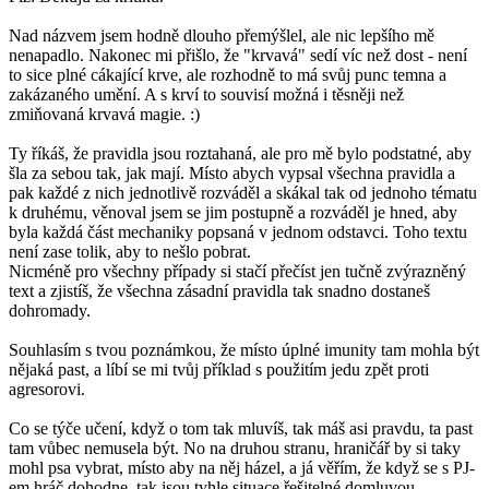
Nad názvem jsem hodně dlouho přemýšlel, ale nic lepšího mě
nenapadlo. Nakonec mi přišlo, že "krvavá" sedí víc než dost - není
to sice plné cákající krve, ale rozhodně to má svůj punc temna a
zakázaného umění. A s krví to souvisí možná i těsněji než
zmiňovaná krvavá magie. :)
Ty říkáš, že pravidla jsou roztahaná, ale pro mě bylo podstatné, aby
šla za sebou tak, jak mají. Místo abych vypsal všechna pravidla a
pak každé z nich jednotlivě rozváděl a skákal tak od jednoho tématu
k druhému, věnoval jsem se jim postupně a rozváděl je hned, aby
byla každá část mechaniky popsaná v jednom odstavci. Toho textu
není zase tolik, aby to nešlo pobrat.
Nicméně pro všechny případy si stačí přečíst jen tučně zvýrazněný
text a zjistíš, že všechna zásadní pravidla tak snadno dostaneš
dohromady.
Souhlasím s tvou poznámkou, že místo úplné imunity tam mohla být
nějaká past, a líbí se mi tvůj příklad s použitím jedu zpět proti
agresorovi.
Co se týče učení, když o tom tak mluvíš, tak máš asi pravdu, ta past
tam vůbec nemusela být. No na druhou stranu, hraničář by si taky
mohl psa vybrat, místo aby na něj házel, a já věřím, že když se s PJ-
em hráč dohodne, tak jsou tyhle situace řešitelné domluvou.