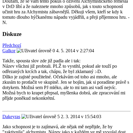
Doufám, že se vám tento pokus o oživení Alchymistického řemesla
v DrD líbí a že naleznete mnoho způsobů, jak s touto schopností
učinit hru za Alchymistu zábavnější. Děkuji všem, kteří se kdy k
tomuto dlouho hýčkanému nápadu vyjádřili, a přeji příjemnou hru. -
N.
Diskuze
Předchozí
Galkor
4. 5. 2014 v 2:27:04
Takže, spousta slov zde již padla ale i tak:
Název všichni již probrali. PLŽ to vystihl, pokud ale touží po
odřezaných krcích a tak, chápu, že byl zklamaný :-D.
Dílko je zajisté použitelné. Očekávám od toho asi mnoho, ale
zkusím to protlačit ve skupině. Jen se bojím, jak si poradíme právě s
dotykem. Možná sem PJ mléko, ale to mi tam asi vadí nejvíc.
Možná bych to krapet přepsal, myšlenka dobrá, ale zpracování mi
příjde poněkud nekonkrétní.
Dakeyras
2. 3. 2014 v 15:54:03
Jako schopnost je to zajímavá, ale nějak mě nepřijde, že by
"zaktivnila" alchymistu. Název jako v každém ve mě vyvolal dost