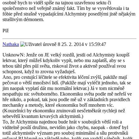
osobně bych to viděl spíše na tajnou uzavřenou sektu či
společenstvo než veřejně známý fakt. Tím by se vysvětlovala i ta
fóbie před strašně vypadajícími Alchymisty posedlými jistě nějakým
strašlivým démonem.
Plž
Nathaka
25. 2. 2014 v 15:59:47
UnknowN: Jenže on JE velký rozdíl, jestli od Alchymisty koupíš
lektvar, který můžeš kdykoliv vypít, nebo mu zaplatíš, aby se s
tebou táhl přes půl světa, riskoval život a aktivně používal svou
schopnost, když to zrovna vyžaduješ.
Ano, pro cestující léčitele se efektivita léčení zvýší, pakliže mají
pečovat o větší množství lidí. (Pakliže mají vyléčit jednoho, tak se
jim naopak vyplatí dát mu normální lektvar.) Já v tom nicméně
nespatřuju nic světoborného. Ekonomiku světa podle mě neřeší ve
hře nikdo, a pokud, tak jsou podle mě už v základních pravidlech
mechaniky a metody, které ekonomiku boří mnohem víc.
(Kouzelníci by ekonomiku zruinovali nesčetněkrát rychleji než
sebevětší kvantum krvavých alchymistů.)
To, že Alchymista najednou bude hrát v soubojích větší roli a
viditelně posílí družinu, nevidím jako chybu, naopak - doteď byl
totiž alchymistův význam pro souboj minimální a sílu protivníků
určoval PJ hlavně na základě toho, kolik ran vydrží válečník, kolik