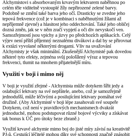
Alchymistovi s absorbovaným krvavým lektvarem naběhnou po
celém těle viditelně vystouplé žíly nepřirozené zelené barvy.
Podobně se změní také barva jeho očí. Drasticky se zvedne jeho
tepová frekvence (což je v kombinaci s naběhnutými žílami až
nepříjemně zjevné) a hlasitost jeho oddechování. Také jeho obličej
dozná změn, jak se v něm zračí vypjetí a oči div nevyskočí ven.
Samozřejmostí jsou vpichy a jizvy po předchozích aplikacích. Celý
výjev není příliš příjemný neznalému divákovi a dal by se přirovnat
k extázi vyvolané některými drogami. Vliv na uvažování
Alchymisty je však minimální. Zkušenější Alchymisté pak dovedou
některé tyto efekty, zejména svůj pološílený výraz a tepovou
frekvenci, tlumit na mnohem přijatelnější míru.
Využití v boji i mimo něj
V boji je využití zřejmé - Alchymista může dotykem šířit jedy a
oslabující lektvary na své nepřátele, anebo, což je samozřejmě
jednodušší, může léčivými a posilujícími lektvary pomáhat své
družině. (Aby Alchymisté v boji lépe zasahovali své soupeře
Dotykem, což není v pravidlových mechanismech dvakrát
jednoduché, mohou podstupovat různé bojové výcviky a získávat
tak bonus k ÚČ pro útoky beze zbraně.)
Využití krvavé alchymie mimo boj do jisté míry závisí na kreativitě
PJ-ů. Cestující léčitelé mohou díky své schopnosti značně znásobit