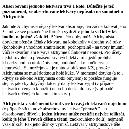
Absorbování jednoho lektvaru trvá 1 kolo. Důležité je též
poznamenat, že absorbované lektvary nepůsobí na samotného
Alchymistu.
Jakmile Alchymista nějaký lektvar absorbuje, ten začne kolovat jeho
žilami ve své pozměněné formě a
vydrží v jeho krvi Odl + k6
hodin, nejméně však tři
. Během této doby může Alchymista
dotykem přenést účinky lektvaru na kohokoliv v dosahu své ruky
(kohokoliv s vhodnou zranitelností, pochopitelně - na tvory imunní
vůči lektvarům ani krvavá alchymie účinkovat nebude). Pro účely
nedobrovolného přenášení krvavých lektvarů a jedů probíhá
klasický hod na útok Dotykem, podobně jako u některých
nemrtvých. Samozřejmostí je nutnost překonat KZ, protože
Alchymista se musí dotknout holé kůže. V momentě dotyku (a to i
kdyby se někoho Alchymista dotkl omylem) to posléze funguje
stejně, jako by dotyčný dotčený daný lektvar vypil (v případě
lektvarů určených k požití) nebo ho dostal do krve (v případě
lektvarů určených ke kontaktu s krví).
Alchymista v sobě nemůže mít více krvavých lektvarů najednou
(v případě střetu nově absorbovaný lektvar "přemaže" ten
absorbovaný dříve) a
jeden lektvar může rozšířit nejvíce tolikrát,
kolik je jeho Úroveň dělená třemi
(zaokrouhleno dolů), nejméně
však třikrát. Pak jeho účinky vymizí. Lektvar v alchymistově těle