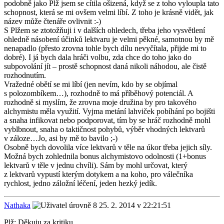
podobně jako Plž jsem se cítila ošizená, když se z toho vyloupla tato
schopnost, která se mi ovšem velmi líbí. Z toho je krásně vidět, jak
název může čtenáře ovlivnit :-)
S Plžem se ztotožňuji i v dalších ohledech, třeba jeho vysvětlení
ohledně násobení účinků lektvaru je velmi pěkné, samotnou by mě
nenapadlo (přesto zrovna tohle bych dílu nevyčítala, přijde mi to
dobré). I já bych dala hráči volbu, zda chce do toho jako do
subpovolání jít – prostě schopnost daná nikoli náhodou, ale čistě
rozhodnutím.
Vražedné obětí se mi líbí (jen nevím, kdo by se objímal
s polozombíkem…), rozhodně to má příběhový potenciál. A
rozhodně si myslím, že zrovna moje družina by pro takového
alchymistu měla využití. Vyjma metání lahviček pobíhání po bojišti
a snaha infikovat nebo podporovat, tím by se hráč rozhodně mohl
vyblbnout, snaha o taktičnost pohybů, výběr vhodných lektvarů
v záloze…Jo, asi by mě to bavilo ;-)
Osobně bych dovolila více lektvarů v těle na úkor třeba jejich síly.
Možná bych zohlednila bonus alchymistovo odolnosti (1+bonus
lektvarů v těle v jednu chvíli). Sám by mohl určovat, který
z lektvarů vypustí kterým dotykem a na koho, pro válečníka
rychlost, jedno záložní léčení, jeden hezký jedík.
Nathaka
25. 2. 2014 v 22:21:51
Plž: Děkuju za kritiku.