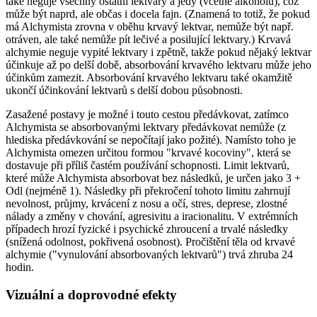
také neguje všechny ostatní lektvary a jedy (včetně alkoholu), což
může být naprd, ale občas i docela fajn. (Znamená to totiž, že pokud
má Alchymista zrovna v oběhu krvavý lektvar, nemůže být např.
otráven, ale také nemůže pít lečivé a posilující lektvary.) Krvavá
alchymie neguje vypité lektvary i zpětně, takže pokud nějaký lektvar
účinkuje až po delší době, absorbování krvavého lektvaru může jeho
účinkům zamezit. Absorbování krvavého lektvaru také okamžitě
ukončí účinkování lektvarů s delší dobou působnosti.
Zasažené postavy je možné i touto cestou předávkovat, zatímco
Alchymista se absorbovanými lektvary předávkovat nemůže (z
hlediska předávkování se nepočítají jako požité). Namísto toho je
Alchymista omezen určitou formou "krvavé kocoviny", která se
dostavuje při příliš častém používání schopnosti. Limit lektvarů,
které může Alchymista absorbovat bez následků, je určen jako 3 +
Odl (nejméně 1). Následky při překročení tohoto limitu zahrnují
nevolnost, průjmy, krvácení z nosu a očí, stres, deprese, zlostné
nálady a změny v chování, agresivitu a iracionalitu. V extrémních
případech hrozí fyzické i psychické zhroucení a trvalé následky
(snížená odolnost, pokřivená osobnost). Pročištění těla od krvavé
alchymie ("vynulování absorbovaných lektvarů") trvá zhruba 24
hodin.
Vizuální a doprovodné efekty