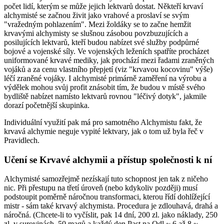
počet lidí, kterým se může jejich lektvarů dostat. Někteří krvaví
alchymisté se začnou živit jako vrahové a proslaví se svým
"vražedným pohlazením". Mezi žoldáky se to začne hemžit
krvavými alchymisty se slušnou zásobou povzbuzujících a
posilujících lektvarů, kteří budou nabízet své služby podpůrné
bojové a vojenské síly. Ve vojenských leženích spatříte procházet
uniformované krvavé mediky, jak prochází mezi řadami zraněných
vojáků a za cenu vlastního přepjetí (viz "krvavou kocovinu" výše)
léčí zraněné vojáky. I alchymisté primárně zaměření na výrobu a
výdělek mohou svůj profit znásobit tím, že budou v místě svého
bydliště nabízet namísto lektvarů rovnou "léčivý dotyk", jakmile
dorazí početnější skupinka.
Individuální využití pak má pro samotného Alchymistu fakt, že
krvavá alchymie neguje vypité lektvary, jak o tom už byla řeč v
Pravidlech.
Učení se Krvavé alchymii a přístup společnosti k ní
Alchymisté samozřejmě nezískají tuto schopnost jen tak z ničeho
nic. Při přestupu na třetí úroveň (nebo kdykoliv později) musí
podstoupit poměrně náročnou transformaci, kterou řídí dohlížející
mistr - sám také krvavý alchymista. Procedura je zdlouhavá, drahá a
náročná. (Chcete-li to vyčíslit, pak 14 dní, 200 zl. jako náklady, 250
zl. v surovinách, 50 magů a každý den Past na Odl ~ 6 až 8 ~