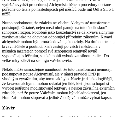
vydrží/nevydrží proceduru.) Alchymista během procedury dostane
pořádně do těla a po následujících pět měsíců bude mít Odl a Sil o 1
nižší.
Nutno podotknout, že zdaleka ne všichni Alchymisté transformaci
podstupují. Ostatně, nejen mezi nimi panuje na tuto "nelidskou"
schopnost rozpor. Podobně jako kouzelnictví se dá krvavá alchymie
zavrhovat jako na ohavnost odporující přírodním zákonům. Krvaví
alchymisté mohou být pronásledováni jako zrůdy. Na druhou stranu,
krvaví léčitelé a poutníci, kteří cestují po vsích i městech a v
místních lazaretech pomocí své schopnosti relativně levně
vypomáhají s léčením, si také mohli vybudovat silnou tradici. Do
velké míry záleží na settingu vašeho světa.
Někdo může samozřejmě namítnout, že tuto transformaci nemusejí
podstupovat pouze Alchymisté, ale v rámci pravidel DrD je
vhodným vyvážením, aby tomu tak bylo. Navíc je daleko logičtější,
že krvavou alchymii mohou ovládat jen lidé, kteří jsou schopni si
vyrobit potřebně modifikované lektvary a nejsou závislí na externích
zdrojích, než že pouze Válečníci mohou být chladnokrevní, jen
Hraničáři mohou stopovat a jedině Zloděj vám může vybrat kapsu.
Závěr