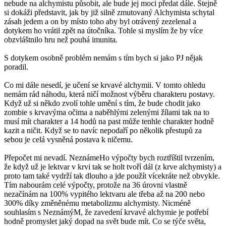
nebude na alchymistu působit, ale bude jej moci předat dále. Stejně
si dokáži představit, jak by již silně zmutovaný Alchymista schytal
zásah jedem a on by místo toho aby byl otrávený zezelenal a
dotykem ho vrátil zpět na útočníka. Tohle si myslím že by více
obzvláštnilo hru než pouhá imunita.
S dotykem osobně problém nemám s tím bych si jako PJ nějak
poradil.
Co mi dále nesedí, je učení se krvavé alchymii. V tomto ohledu
nemám rád náhodu, která ničí možnost výběru charakteru postavy.
Když už si někdo zvolí tohle umění s tím, že bude chodit jako
zombie s krvavýma očima a naběhlými zelenými žílami tak na to
musí mít charakter a 14 hodů na past může tenhle charakter hodně
kazit a ničit. Když se to navíc nepodaří po několik přestupů za
sebou je celá vysněná postava k ničemu.
Přepočet mi nevadí. NeznámeHo výpočty bych roztříštil tvrzením,
že když už je lektvar v krvi tak se holt tvoří dál (z krve alchymisty) a
proto tam také vydrží tak dlouho a jde použít vícekráte než obvykle.
Tím nabourám celé výpočty, protože na 36 úrovni vlastně
nezačínám na 100% vypitého lektvaru ale třeba až na 200 nebo
300% díky změněnému metabolizmu alchymisty. Nicméně
souhlasím s NeznámýM, že zavedení krvavé alchymie je potřebí
hodně promyslet jaký dopad na svět bude mít. Co se týče světa,