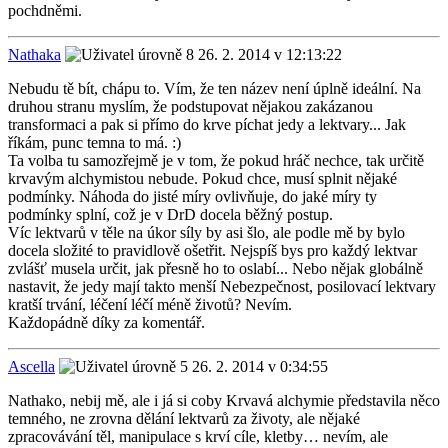
pochdněmi.
Nathaka
26. 2. 2014 v 12:13:22
Nebudu tě bít, chápu to. Vím, že ten název není úplně ideální. Na
druhou stranu myslím, že podstupovat nějakou zakázanou
transformaci a pak si přímo do krve píchat jedy a lektvary... Jak
říkám, punc temna to má. :)
Ta volba tu samozřejmě je v tom, že pokud hráč nechce, tak určitě
krvavým alchymistou nebude. Pokud chce, musí splnit nějaké
podmínky. Náhoda do jisté míry ovlivňuje, do jaké míry ty
podmínky splní, což je v DrD docela běžný postup.
Víc lektvarů v těle na úkor síly by asi šlo, ale podle mě by bylo
docela složité to pravidlově ošetřit. Nejspíš bys pro každý lektvar
zvlášť musela určit, jak přesně ho to oslabí... Nebo nějak globálně
nastavit, že jedy mají takto menší Nebezpečnost, posilovací lektvary
kratší trvání, léčení léčí méně životů? Nevím.
Každopádně díky za komentář.
Ascella
26. 2. 2014 v 0:34:55
Nathako, nebij mě, ale i já si coby Krvavá alchymie představila něco
temného, ne zrovna dělání lektvarů za životy, ale nějaké
zpracovávání těl, manipulace s krví cíle, kletby… nevím, ale