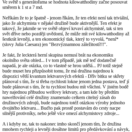
Ve světě s generátořama se hodnota kilowatthodiny začne posouvat
směrem k 1 st a 7 md.
Neříkám že to je špatně - jenom říkám, že ten efekt není tak triviální,
jako že alchymista v nějaké družině bude aktivnější. Ten efekt je
takový, že jakmile se ve světě objeví krvaví alchymisté, tak si ten
svět dříve nebo později uvědomí, že může mít své kilowatthodiny až
šestkrát levněji, a ten ekonomický tlak, který to vyvolá, *není*
(slovy Julia Caesara) jen "Bezvýznamnou záležitostí!!!".
Je fakt, že leckterá herní skupina nemusí brát na ekonomiku
okolního světa ohled... I v tom případě, jak mě teď dodatečně
napadá, je ale otázka, co to vlastně se hrou udělá... PJ totiž stejně
bude muset hru přizpůsobit tomu, že má družina najednou k
dispozici větší kvantum lektvarových efektů - Dřív bitku se skřety
plánoval s tím, že si třeba rychlosti lokne jenom jedna postava, teď jí
bude plánovat s tím, že tu rychlost budou mít všichni. V jistém bodě
hry najednou přibudou welfovy lektvary, a tam kde by předtím
nawelfování celé družiny znamenalo celkem citelný zásah do
družinových zdrojů, bude najednou totéž otázkou výroby jednoho
dvojitého lektvaru... Buďto pak prostě postavám do cesty nacpe
silnější protivníky, nebo ještě více omezí alchymistovy zdroje...
A i kdyby ne, tak to nakonec imho skončí jenom tím, že družina
mnohem rychleji a levněji dosáhne limitů pro předávkování a návyk,