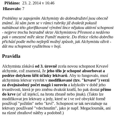
Přidáno:
23. 2. 2014 v 16:46
Hlasovalo:
7
Problémy se zapojením Alchymisty do dobrodružství jsou obecně
známé. Já sám jsem se v rámci rubriky již dvakrát pokusil
nabídnout této glorifikované výrobní lince nějakou aktivní schopnost
- nejprve trochu bezradně skrze Alchymistovu Přesnost a nedávno
pak v omezené míře skrze Paměť materie. Do třetice všeho dobrého
přichází podle mého nejlepší možný způsob, jak Alchymistu oživit -
dát mu schopnost využitelnou v boji.
Pravidla
Alchymista získává
od 3. úrovně
zcela novou schopnost Krvavé
alchymie, což znamená, že
jeho tělo je schopné absorbovat a
posléze dotykem šířit účinky lektvarů
. Aby to fungovalo, musí
alchymista lektvar vyrobit v
modifikované (tzv. "krvavé") verzi
za dvojnásobný počet magů i surovin
a kdykoliv v době jeho
trvanlivosti, která je pro změnu dvakrát kratší, ho pak dostat
přímo
do krve
(ať už injekcí, na hrotu zbraně nebo jinak). (Takto lze
modifikovat jen lektvary a jedy, které se i ve své obvyklé formě
používají "požitím" nebo "krví". Schopnost se tak nevztahuje na
lektvary používané "vdechnutím", jako je např. Megacloumák, ani
na různé zbraňové nátěry a podobně.)