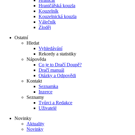
Hraničář
Hraničářská kouzla
Kouzelník
Kouzelnická kouzla
Válečník
Zloděj
Ostatní
Hledat
Vyhledávání
Rekordy a statistiky
Nápověda
Co je to Dračí Doupě?
Dračí manuál
Otázky a Odpovědi
Kontakt
Seznamka
Inzerce
Seznamy
Tvůrci a Redakce
Uživatelé
Novinky
Aktuality
Novinky