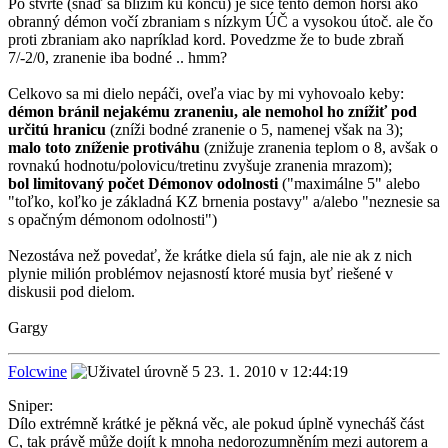
Po štvrté (snáď sa blížim ku koncu) je síce tento démon horší ako
obranný démon vočí zbraniam s nízkym ÚČ a vysokou útoč. ale čo
proti zbraniam ako napríklad kord. Povedzme že to bude zbraň
7/-2/0, zranenie iba bodné .. hmm?
Celkovo sa mi dielo nepáči, oveľa viac by mi vyhovoalo keby:
démon bránil nejakému zraneniu, ale nemohol ho znížiť pod
určitú hranicu
(zníži bodné zranenie o 5, namenej však na 3);
malo toto zníženie protiváhu
(znižuje zranenia teplom o 8, avšak o
rovnakú hodnotu/polovicu/tretinu zvyšuje zranenia mrazom);
bol limitovaný počet Démonov odolnosti
("maximálne 5" alebo
"toľko, koľko je základná KZ brnenia postavy" a/alebo "neznesie sa
s opačným démonom odolnosti")
Nezostáva než povedať, že krátke diela sú fajn, ale nie ak z nich
plynie milión problémov nejasností ktoré musia byť riešené v
diskusii pod dielom.
Gargy
Folcwine
23. 1. 2010 v 12:44:19
Sniper:
Dílo extrémně krátké je pěkná věc, ale pokud úplně vynecháš část
C, tak právě může dojít k mnoha nedorozumněním mezi autorem a