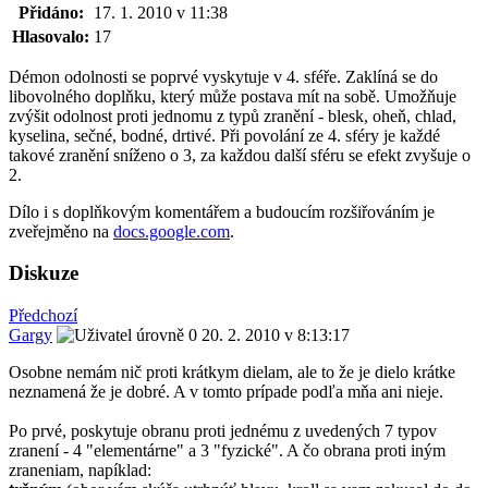
Přidáno:
17. 1. 2010 v 11:38
Hlasovalo:
17
Démon odolnosti se poprvé vyskytuje v 4. sféře. Zaklíná se do
libovolného doplňku, který může postava mít na sobě. Umožňuje
zvýšit odolnost proti jednomu z typů zranění - blesk, oheň, chlad,
kyselina, sečné, bodné, drtivé. Při povolání ze 4. sféry je každé
takové zranění sníženo o 3, za každou další sféru se efekt zvyšuje o
2.
Dílo i s doplňkovým komentářem a budoucím rozšiřováním je
zveřejměno na
docs.google.com
.
Diskuze
Předchozí
Gargy
20. 2. 2010 v 8:13:17
Osobne nemám nič proti krátkym dielam, ale to že je dielo krátke
neznamená že je dobré. A v tomto prípade podľa mňa ani nieje.
Po prvé, poskytuje obranu proti jednému z uvedených 7 typov
zranení - 4 "elementárne" a 3 "fyzické". A čo obrana proti iným
zraneniam, napíklad: