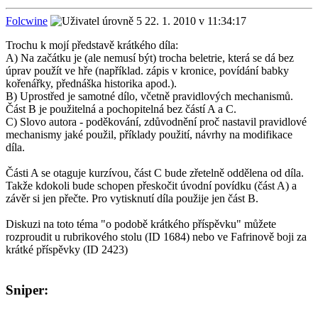
Folcwine
22. 1. 2010 v 11:34:17
Trochu k mojí představě krátkého díla:
A) Na začátku je (ale nemusí být) trocha beletrie, která se dá bez
úprav použít ve hře (například. zápis v kronice, povídání babky
kořenářky, přednáška historika apod.).
B) Uprostřed je samotné dílo, včetně pravidlových mechanismů.
Část B je použitelná a pochopitelná bez částí A a C.
C) Slovo autora - poděkování, zdůvodnění proč nastavil pravidlové
mechanismy jaké použil, příklady použití, návrhy na modifikace
díla.
Části A se otaguje kurzívou, část C bude zřetelně oddělena od díla.
Takže kdokoli bude schopen přeskočit úvodní povídku (část A) a
závěr si jen přečte. Pro vytisknutí díla použije jen část B.
Diskuzi na toto téma "o podobě krátkého příspěvku" můžete
rozproudit u rubrikového stolu (ID 1684) nebo ve Fafrinově boji za
krátké příspěvky (ID 2423)
Sniper: