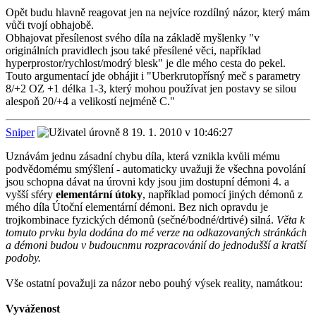
Opět budu hlavně reagovat jen na nejvíce rozdílný názor, který mám
vůči tvojí obhajobě.
Obhajovat přesílenost svého díla na základě myšlenky "v
originálních pravidlech jsou také přesílené věci, například
hyperprostor/rychlost/modrý blesk" je dle mého cesta do pekel.
Touto argumentací jde obhájit i "Uberkrutopřísný meč s parametry
8/+2 OZ +1 délka 1-3, který mohou používat jen postavy se silou
alespoň 20/+4 a velikostí nejméně C."
Sniper
19. 1. 2010 v 10:46:27
Uznávám jednu zásadní chybu díla, která vznikla kvůli mému
podvědomému smýšlení - automaticky uvažuji že všechna povolání
jsou schopna dávat na úrovni kdy jsou jim dostupní démoni 4. a
vyšší sféry
elementární útoky
, například pomocí jiných démonů z
mého díla Útoční elementární démoni. Bez nich opravdu je
trojkombinace fyzických démonů (sečné/bodné/drtivé) silná.
Věta k
tomuto prvku byla dodána do mé verze na odkazovaných stránkách
a démoni budou v budoucnmu rozpracovánií do jednodušší a kratší
podoby.
Vše ostatní považuji za názor nebo pouhý výsek reality, namátkou:
Vyváženost