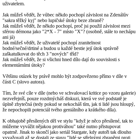
uživatelem.
Jak můžeš vědět, že vůbec někdo pochopí závislost na Zdenálův
"sakra těžký kyj" nebo lupičské útoky beze zbraně?
Jak můžeš vědět, že někdo pochopí, proč jsi použil závislost mezi
sférou démona jako "2*X - 7" místo "X"? (osobně, stále to nechápu
ani já)
Jak můžeš vědět, že uživatelé pochopí zranitelnost
bodné/sečné/drtiné a budou u každé bestie její útok správně
zaškatulkovat do těch 3 "nových" tříd?
Jak můžeš vědět, že si všichni hned dílo dají do souvislosti s
elementárními útoky?
Většinu otázek by právě mohlo být zodpovězeno přímo v díle v
části C (slovo autora).
Tím, že své cíle v díle (nebo ve schvalovací kritice po vzoru galerie)
nezveřejníš, pouze rozdmýcháš diskuzi, která ve své podstatě je
úplně zbytečná (tedy pokud se nekocháš tím, jak ti lidé jsou hloupý,
že nepochopili potenciál tvého geniálního a krátkého díla).
K obhajobě přesílených děl ve stylu "když je něco přesílené, tak to
můžeme vyvážit nějakou protiváhou" také nutno přistupovat
opatrně. Jinak to skončí jako seriál Stargate, kdy autoři tak dlouho
vyvažovali až se dostali ze stavu "lidé se střelnými zbraněmi proti