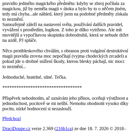
pravidlo jediného magického předmětu: kdyby se zbroj počítala za
magickou, již by neměla magii v útoku a bylo by to o něčem jiném,
tedy má chyba...ale náhled, který jsem na podobné předměty získala
to nezmění.
Samozřejmě záleží na nastavení světa, používání dalších pravidel,
vyvážení s prostředím, logikou. Z toho je dílko vytrženo. Ale mít
movitější a vypočítavou skupinku dobrodruhů, která se nebude držet
na uzdě, PJ spláče.
Něco protibleskového chválím, s obranou proti vulgární destruktivní
magii pravidla zrovna moc nepočítají (vyjma chodeckých zrcadel) a
pokud jde o drobné snížení škody, kterou blesky páchají, nic mocc
to nezmění...
Jednoduché, hratelné, silné. Tečka.
**********************************
Příspěvek nehodnotím, ač uznávám jeho přínos, oceňuji výstižnost a
jednoduchost, pocitově se mi nelíbí. Nemohu ohodnotit vysoko díky
pocitu, nízké hodnocení si nezaslouží.
Předchozí
DraciDoupe.cz
verze 2.369 (
216b1ca
) ze dne 18. 7. 2026 © 2018–