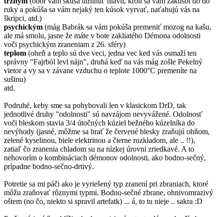
tržným
(obor vám skúša utrhnúť hlavu, kroll sa vam zakusol do do
ruky a pokúša sa vám nejaký ten kúsok vyrvať, naťahujú vás na
škripci, atd.)
psychickým
(mág Babrák sa vám pokúša premeniť mozog na kašu,
ale má smolu, jasne že máte v bote zakliatého Démona odolnosti
voči psychickým zraneniam z 26. sféry)
teplom
(oheň a teplo sú dve veci, jedna vec ked vás osmaží ten
správny "Fajrból levl nájn", druhá keď na vás mág zošle Pekelný
vietor a vy sa v závane vzduchu o teplote 1000°C premeníte na
sušinu)
atd.
Podruhé, keby sme sa pohybovali len v klasickom DrD, tak
jednotlivé druhy "odolnosti" sú navzájom nevyvážené. Odolnosť
voči bleskom stavia 3/4 útočných kúziel bežného kúzelníka do
nevýhody (jasné, môžme sa hrať že červené blesky zraňujú ohňom,
zelené kyselinou, biele elektrinou a čierne rozkladom, ale .. !!),
zatiaľ čo zranenia chladom su na nízkej úrovni zriedkavé. A to
nehovorím o kombináciach démonov odolnosti, ako bodno-sečný,
prípadne bodno-sečno-drtivý.
Potretie sa mi páči ako je vyriešený typ zranení pri zbraniach, ktoré
môžu zraňovať rôznymi typmi. Bodno-sečné zbrane, ohnivomrazivý
oštem (no čo, niekto si spravil artefatk) ... á, to tu nieje .. sakra :D