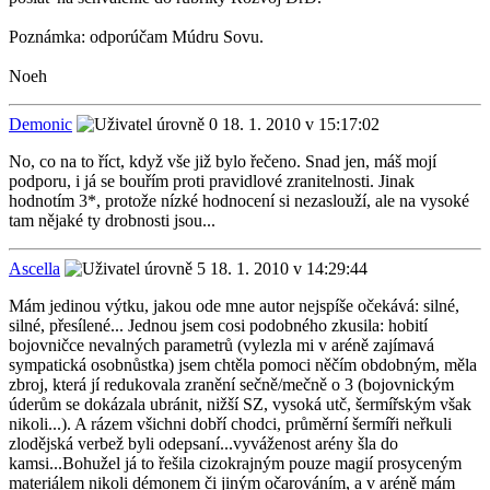
Poznámka: odporúčam Múdru Sovu.
Noeh
Demonic
18. 1. 2010 v 15:17:02
No, co na to říct, když vše již bylo řečeno. Snad jen, máš mojí
podporu, i já se bouřím proti pravidlové zranitelnosti. Jinak
hodnotím 3*, protože nízké hodnocení si nezaslouží, ale na vysoké
tam nějaké ty drobnosti jsou...
Ascella
18. 1. 2010 v 14:29:44
Mám jedinou výtku, jakou ode mne autor nejspíše očekává: silné,
silné, přesílené... Jednou jsem cosi podobného zkusila: hobití
bojovničce nevalných parametrů (vylezla mi v aréně zajímavá
sympatická osobnůstka) jsem chtěla pomoci něčím obdobným, měla
zbroj, která jí redukovala zranění sečně/mečně o 3 (bojovnickým
úderům se dokázala ubránit, nižší SZ, vysoká utč, šermířským však
nikoli...). A rázem všichni dobří chodci, průměrní šermíři neřkuli
zlodějská verbež byli odepsaní...vyváženost arény šla do
kamsi...Bohužel já to řešila cizokrajným pouze magií prosyceným
materiálem nikoli démonem či jiným očarováním, a v aréně mám