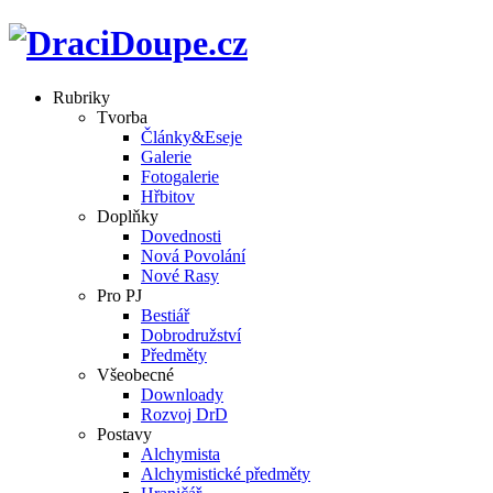
Rubriky
Tvorba
Články&Eseje
Galerie
Fotogalerie
Hřbitov
Doplňky
Dovednosti
Nová Povolání
Nové Rasy
Pro PJ
Bestiář
Dobrodružství
Předměty
Všeobecné
Downloady
Rozvoj DrD
Postavy
Alchymista
Alchymistické předměty