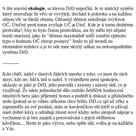
S tím souvisí
ekologie
, se kterou DrD nepočítá. Je to statický systém
který neuvažuje že věci se vyvýjejí, dochází k pokroku a na každou
silnou věc se hledá obrana. Obranný démon umožnuje zvyšovat
OČ, Útočný proti tomu zvyšuje UČ
a
Útoč. Kde je k tomu druhému
protiváha? Aby to bylo čistou protiváhou, asi by mělo být nějaké
horní omezení, jako že "démon maximálně sníží zranění ejdnoho
typu o hodnotu OČ zbroje postavy" Jenže to již nesedí na
elemntární redukce a je to ode mne skrytý odkaz na nekompatibilitu
systému DrD.
-----------
Kdo chtěl, našel v daných řádcích mnoho z toho, co jsem do nich
skryt, kdo ne, hůl k bití si našel. S výsledkem jsem spokojen,
ukázalo se jaké je DrD, jeho pravidla i axiomy i názory lidí, co je
využívají. Že takto jednoduché dílo rozbilo žebříček hodnocení
mnohých beru jako příjemný bonus a podnět k diskuzi u příslušného
stolu (pokud se to vůbec někomu chce řešit). DD.cz spí už věky a
zapomnělo na své poslání, stalo se kavárničkou elit kteří si užívají
staré dobré kávy a odmítají zkusit nové kluby nebo alespoň nápoje a
vychutnat si je bez zaujetí a porovnávání s jejich oblíbenou
kávičkou.... Berte to jako výzvu, nebo spěte dál, volba je na každém
z Vás.