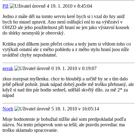
Plž
19. 1. 2010 v 8:45:04
Jedno z mále děl na tomto servru keré bych si i vzal do hry aniž
bych ho musel upravit. Ano není oslňující ení to na výtězství v
OHZD ale jeho použitelnost při hraní ne jen jako výstavní kousek
do sbírky nesmyslů je obrovský.
Kritiku pod dílkem jsem přečet celou a tedy jsem si vědom toho co
vytýkali ostatní ale z mého pohledu a z mého stylu hraní jsou níže
uváděné chyby nepodstatné.
gerak
19. 1. 2010 v 0:19:07
zkus rozepsat myšlenku. chce to hlouběji a určitě by se s tím dalo
ještě pěkně pohrát. jinak nápad dobrý,podle mě trošku přehnaný, ale
když si nad tím pár hodin sedneš, uděláš skvělý dílo. za mě 2* za
nápad
Noeh
18. 1. 2010 v 16:05:14
Moje hodnotenie je bohužial nižšie aké som predpokladal podľa
názvu. Na tento príspevok som sa tešil, ale pravdu povediac ma
trošku sklamalo spracovanie.