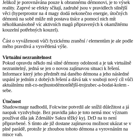
Jelikož je porovnávána pouze k obrannému démonovi, je to výsek
reality. Zaprvé se efekty sčítají, zadruhé jsou v pravidlech silnější
věci (hyperprostor na 4 magy dodá nekonečno energie, útočných
démonů na sobě může mít postava tisíce a pomocí nich mít
několikanásobně víc aktivních magů připravených k okamžitému
kouzelní potřebných kouzel).
Část o vyváženosti vůči fyzickému zranění / elementům je ale podle
mého pravdivá a vysvětlená výše.
Virtuální nezranitelnost
Pokud opravdu někdo má silné démony odolnosti a je tak virtuálně
nezranitelný, jedná se jen o novou zajímavou situaci k řešení.
Informace který jeho předmět má daného démona a jeho následné
uspání je jedním z dobrých řešení a dává tak v souboji nový cíl vůči
aktuálnímu mít-co-nejhustodémonštější-trojzubec-a-bodat-kolem -
sebe.
Útočnost
Shadowmage nadhodil, Folcwine potvrdil ale snížil důležitost a já
naopak vyzdvyhuje. Bez pravidla jako je toto nemá moc význam
používat díla jak Zdenálův Sakra těžký kyj. DrD na to není
připravbené. S tímto ale již dostane zajímavou možnost ukázat se v
plné parádě, protože je zhoubou tohoto démona a vyrovnáním na
misce vah.