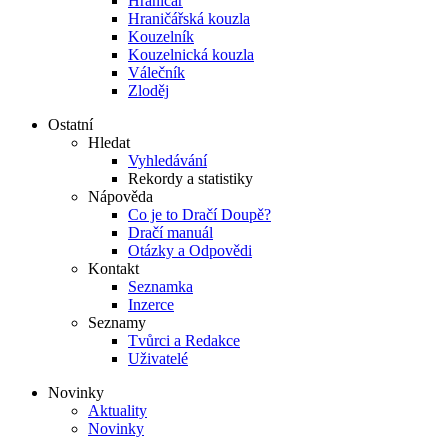
Hraničář
Hraničářská kouzla
Kouzelník
Kouzelnická kouzla
Válečník
Zloděj
Ostatní
Hledat
Vyhledávání
Rekordy a statistiky
Nápověda
Co je to Dračí Doupě?
Dračí manuál
Otázky a Odpovědi
Kontakt
Seznamka
Inzerce
Seznamy
Tvůrci a Redakce
Uživatelé
Novinky
Aktuality
Novinky