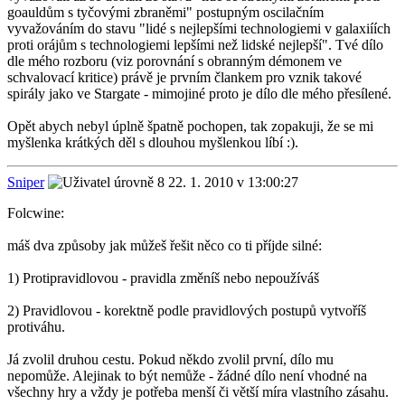
goauldům s tyčovými zbraněmi" postupným oscilačním
vyvažováním do stavu "lidé s nejlepšími technologiemi v galaxiíích
proti orájům s technologiemi lepšími než lidské nejlepší". Tvé dílo
dle mého rozboru (viz porovnání s obranným démonem ve
schvalovací kritice) právě je prvním člankem pro vznik takové
spirály jako ve Stargate - mimojiné proto je dílo dle mého přesílené.
Opět abych nebyl úplně špatně pochopen, tak zopakuji, že se mi
myšlenka krátkých děl s dlouhou myšlenkou líbí :).
Sniper
22. 1. 2010 v 13:00:27
Folcwine:
máš dva způsoby jak můžeš řešit něco co ti příjde silné:
1) Protipravidlovou - pravidla změníš nebo nepoužíváš
2) Pravidlovou - korektně podle pravidlových postupů vytvoříš
protiváhu.
Já zvolil druhou cestu. Pokud někdo zvolil první, dílo mu
nepomůže. Alejinak to být nemůže - žádné dílo není vhodné na
všechny hry a vždy je potřeba menší či větší míra vlastního zásahu.