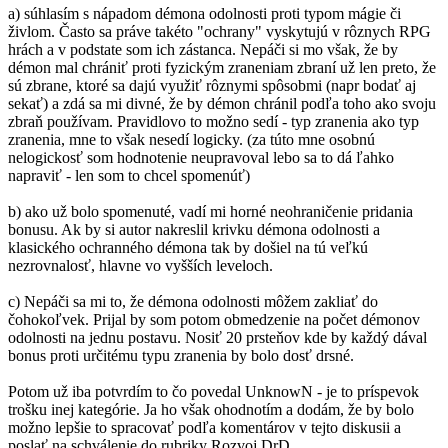
a) súhlasím s nápadom démona odolnosti proti typom mágie či
živlom. Často sa práve takéto "ochrany" vyskytujú v rôznych RPG
hrách a v podstate som ich zástanca. Nepáči si mo však, že by
démon mal chrániť proti fyzickým zraneniam zbraní už len preto, že
sú zbrane, ktoré sa dajú využiť rôznymi spôsobmi (napr bodať aj
sekať) a zdá sa mi divné, že by démon chránil podľa toho ako svoju
zbraň používam. Pravidlovo to možno sedí - typ zranenia ako typ
zranenia, mne to však nesedí logicky. (za túto mne osobnú
nelogickosť som hodnotenie neupravoval lebo sa to dá ľahko
napraviť - len som to chcel spomenúť)
b) ako už bolo spomenuté, vadí mi horné neohraničenie pridania
bonusu. Ak by si autor nakreslil krivku démona odolnosti a
klasického ochranného démona tak by došiel na tú veľkú
nezrovnalosť, hlavne vo vyšších leveloch.
c) Nepáči sa mi to, že démona odolnosti môžem zakliať do
čohokoľvek. Prijal by som potom obmedzenie na počet démonov
odolnosti na jednu postavu. Nosiť 20 prsteňov kde by každý dával
bonus proti určitému typu zranenia by bolo dosť drsné.
Potom už iba potvrdím to čo povedal UnknowN - je to príspevok
trošku inej kategórie. Ja ho však ohodnotím a dodám, že by bolo
možno lepšie to spracovať podľa komentárov v tejto diskusii a
poslať na schválenie do rubriky Rozvoj DrD.