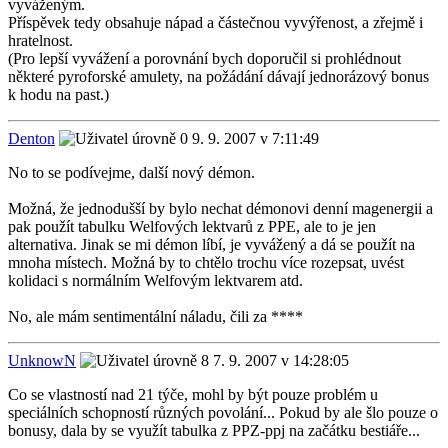
vyváženým.
Příspěvek tedy obsahuje nápad a částečnou vyvýřenost, a zřejmě i
hratelnost.
(Pro lepší vyvážení a porovnání bych doporučil si prohlédnout
některé pyroforské amulety, na požádání dávají jednorázový bonus
k hodu na past.)
Denton
9. 9. 2007 v 7:11:49
No to se podívejme, další nový démon.
Možná, že jednodušší by bylo nechat démonovi denní magenergii a
pak použít tabulku Welfových lektvarů z PPE, ale to je jen
alternativa. Jinak se mi démon líbí, je vyvážený a dá se použít na
mnoha místech. Možná by to chtělo trochu více rozepsat, uvést
kolidaci s normálním Welfovým lektvarem atd.
No, ale mám sentimentální náladu, čili za ****
UnknowN
7. 9. 2007 v 14:28:05
Co se vlastností nad 21 týče, mohl by být pouze problém u
speciálních schopností různých povolání... Pokud by ale šlo pouze o
bonusy, dala by se využít tabulka z PPZ-ppj na začátku bestiáře...