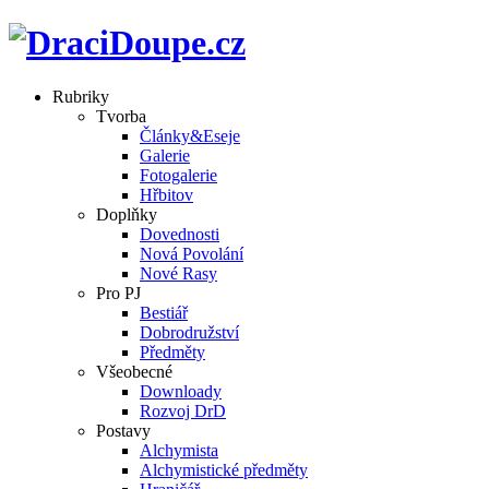
Rubriky
Tvorba
Články&Eseje
Galerie
Fotogalerie
Hřbitov
Doplňky
Dovednosti
Nová Povolání
Nové Rasy
Pro PJ
Bestiář
Dobrodružství
Předměty
Všeobecné
Downloady
Rozvoj DrD
Postavy
Alchymista
Alchymistické předměty