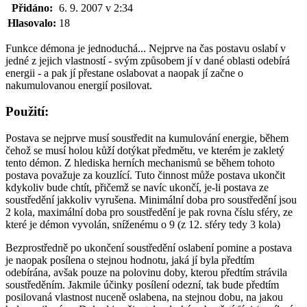
Přidáno:
6. 9. 2007 v 2:34
Hlasovalo:
18
Funkce démona je jednoduchá... Nejprve na čas postavu oslabí v
jedné z jejich vlastností - svým způsobem jí v dané oblasti odebírá
energii - a pak jí přestane oslabovat a naopak jí začne o
nakumulovanou energií posilovat.
Použití:
Postava se nejprve musí soustředit na kumulování energie, během
čehož se musí holou kůží dotýkat předmětu, ve kterém je zakletý
tento démon. Z hlediska herních mechanismů se během tohoto
postava považuje za kouzlící. Tuto činnost může postava ukončit
kdykoliv bude chtít, přičemž se navíc ukončí, je-li postava ze
soustředění jakkoliv vyrušena. Minimální doba pro soustředění jsou
2 kola, maximální doba pro soustředění je pak rovna číslu sféry, ze
které je démon vyvolán, sníženému o 9 (z 12. sféry tedy 3 kola)
Bezprostředně po ukončení soustředění oslabení pomine a postava
je naopak posílena o stejnou hodnotu, jaká jí byla předtím
odebírána, avšak pouze na polovinu doby, kterou předtím strávila
soustředěním. Jakmile účinky posílení odezní, tak bude předtím
posilovaná vlastnost nuceně oslabena, na stejnou dobu, na jakou