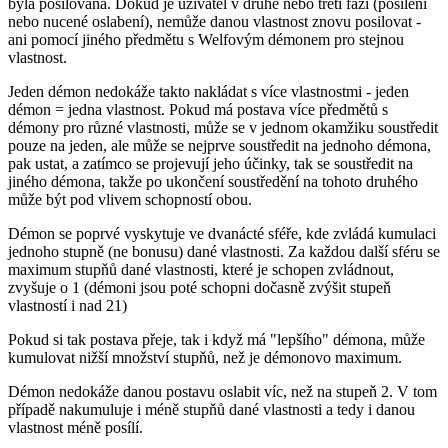
byla posilována. Dokud je uživatel v druhé nebo třetí fázi (posílení
nebo nucené oslabení), nemůže danou vlastnost znovu posilovat -
ani pomocí jiného předmětu s Welfovým démonem pro stejnou
vlastnost.
Jeden démon nedokáže takto nakládat s více vlastnostmi - jeden
démon = jedna vlastnost. Pokud má postava více předmětů s
démony pro různé vlastnosti, může se v jednom okamžiku soustředit
pouze na jeden, ale může se nejprve soustředit na jednoho démona,
pak ustat, a zatímco se projevují jeho účinky, tak se soustředit na
jiného démona, takže po ukončení soustředění na tohoto druhého
může být pod vlivem schopností obou.
Démon se poprvé vyskytuje ve dvanácté sféře, kde zvládá kumulaci
jednoho stupně (ne bonusu) dané vlastnosti. Za každou další sféru se
maximum stupňů dané vlastnosti, které je schopen zvládnout,
zvyšuje o 1 (démoni jsou poté schopni dočasně zvýšit stupeň
vlastností i nad 21)
Pokud si tak postava přeje, tak i když má "lepšího" démona, může
kumulovat nižší množství stupňů, než je démonovo maximum.
Démon nedokáže danou postavu oslabit víc, než na stupeň 2. V tom
případě nakumuluje i méně stupňů dané vlastnosti a tedy i danou
vlastnost méně posílí.