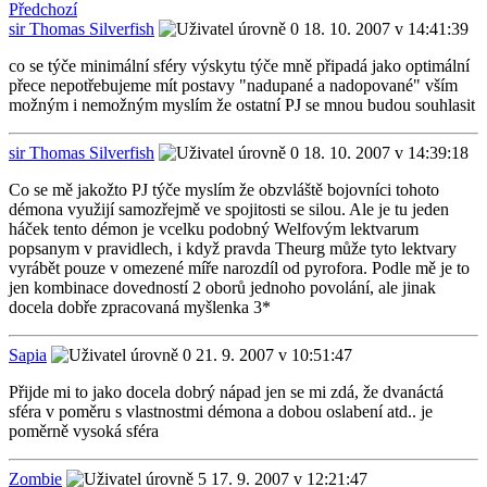
Předchozí
sir Thomas Silverfish
18. 10. 2007 v 14:41:39
co se týče minimální sféry výskytu týče mně připadá jako optimální
přece nepotřebujeme mít postavy "nadupané a nadopované" vším
možným i nemožným myslím že ostatní PJ se mnou budou souhlasit
sir Thomas Silverfish
18. 10. 2007 v 14:39:18
Co se mě jakožto PJ týče myslím že obzvláště bojovníci tohoto
démona využijí samozřejmě ve spojitosti se silou. Ale je tu jeden
háček tento démon je vcelku podobný Welfovým lektvarum
popsanym v pravidlech, i když pravda Theurg může tyto lektvary
vyrábět pouze v omezené míře narozdíl od pyrofora. Podle mě je to
jen kombinace dovedností 2 oborů jednoho povolání, ale jinak
docela dobře zpracovaná myšlenka 3*
Sapia
21. 9. 2007 v 10:51:47
Přijde mi to jako docela dobrý nápad jen se mi zdá, že dvanáctá
sféra v poměru s vlastnostmi démona a dobou oslabení atd.. je
poměrně vysoká sféra
Zombie
17. 9. 2007 v 12:21:47