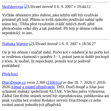
Skočdovovsa
6. 9. 2007 v 19:44:12
Vyčítáte démonovi jeho slabost, jako kdyby měl být využíván
primárně při boji. Přitom se kvůli způsobu používání nabízí spíše
mimo boj.. Třeba před vyražením zvlášť tuhých dveří, před
přeskočením velké díry a tak podobně. Při boji je démon celkem
nepraktický, to ano.
Nathaka Warrior
6. 9. 2007 v 18:56:27
On je ten démon i značně slabý. Počet kol v oslabení je ku počtu kol
se zesílenou vlastností v poměru 3 : 1, pokud jsem to dobře pochopil
z textu. Je možné, že nepochopil, protože text je podivně
poskládaný.
Předchozí
DraciDoupe.cz
verze 2.369 (
216b1ca
) ze dne 18. 7. 2026 © 2018–
2026
Almad
a ostatní přispěvatelé
. DrD, Dračí doupě a Altar jsou
ochranné známky společnosti ALTAR. Všechna práva vyhrazena.
Žádná část těchto stránek nesmí být reprodukována, publikována ani
jinak využita bez svolení Redakce serveru DraciDoupe.cz nebo
svolení autorů jednotlivých příspěvků.