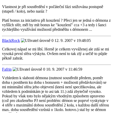
Vlastnost je při soustředění v počáteční fázi snižována postupně
(stupeň / kolo), nebo naráz ?
Platí bonus za iniciativu při kouzlení ? Přeci jen se jedná o démona z
vyšších sfér, měl by mít bonus ke "kouzlení" cca +3 a tedy i šanci
rychlejšího využívání možností předměštu s démonem ...
BlackRock
12. 9. 2007 v 19:48:05
Celkovej nápad se mi líbí. Herně je celkem vyváženej ale zdá se mi
vysoká první sféra výskytu. Ovšem není to tak zlý a určiě to půjde
pěkně zahrát.
Fafrin
10. 9. 2007 v 11:46:59
Vzhledem k slabosti démona (nutnost soustředit předem, poměr
doba s postihem ku doba s bonusem + možnosti předávkování) se
mi minimální sféra jeho objevení (která není specifikována, ale
vzhledem k podmínkám je to asi tak 11.) zdá zbytečně vysoko.
Pokud by však toto bylo nějakým vhodným způsobem upraveno
(což pro zkušeného PJ není problém: démon se poprvé vyskytuje v
4 sféře s maximální dobou soustředění 2 kola, s každou další sférou
max. doba soustředění vzrůstá o 1kolo. hotovo.) stal by se démon