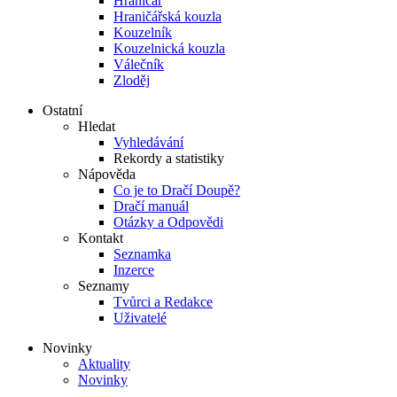
Hraničář
Hraničářská kouzla
Kouzelník
Kouzelnická kouzla
Válečník
Zloděj
Ostatní
Hledat
Vyhledávání
Rekordy a statistiky
Nápověda
Co je to Dračí Doupě?
Dračí manuál
Otázky a Odpovědi
Kontakt
Seznamka
Inzerce
Seznamy
Tvůrci a Redakce
Uživatelé
Novinky
Aktuality
Novinky