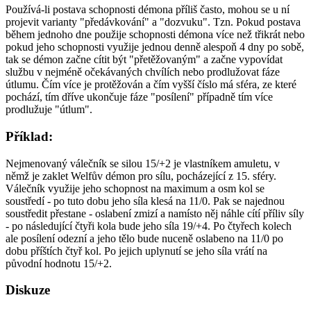
Používá-li postava schopnosti démona příliš často, mohou se u ní
projevit varianty "předávkování" a "dozvuku". Tzn. Pokud postava
během jednoho dne použije schopnosti démona více než třikrát nebo
pokud jeho schopnosti využije jednou denně alespoň 4 dny po sobě,
tak se démon začne cítit být "přetěžovaným" a začne vypovídat
službu v nejméně očekávaných chvílích nebo prodlužovat fáze
útlumu. Čím více je protěžován a čím vyšší číslo má sféra, ze které
pochází, tím dříve ukončuje fáze "posílení" případně tím více
prodlužuje "útlum".
Příklad:
Nejmenovaný válečník se silou 15/+2 je vlastníkem amuletu, v
němž je zaklet Welfův démon pro sílu, pocházející z 15. sféry.
Válečník využije jeho schopnost na maximum a osm kol se
soustředí - po tuto dobu jeho síla klesá na 11/0. Pak se najednou
soustředit přestane - oslabení zmizí a namísto něj náhle cítí příliv síly
- po následující čtyři kola bude jeho síla 19/+4. Po čtyřech kolech
ale posílení odezní a jeho tělo bude nuceně oslabeno na 11/0 po
dobu příštích čtyř kol. Po jejich uplynutí se jeho síla vrátí na
původní hodnotu 15/+2.
Diskuze