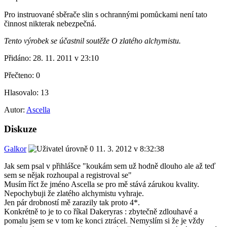
Pro instruované sběrače slin s ochrannými pomůckami není tato
činnost nikterak nebezpečná.
Tento výrobek se účastnil soutěže O zlatého alchymistu.
Přidáno:
28. 11. 2011 v 23:10
Přečteno:
0
Hlasovalo:
13
Autor:
Ascella
Diskuze
Galkor
11. 3. 2012 v 8:32:38
Jak sem psal v přihlášce "koukám sem už hodně dlouho ale až teď
sem se nějak rozhoupal a registroval se"
Musím říct že jméno Ascella se pro mě stává zárukou kvality.
Nepochybuji že zlatého alchymistu vyhraje.
Jen pár drobností mě zarazily tak proto 4*.
Konkrétně to je to co říkal Dakeryras : zbytečně zdlouhavé a
pomalu jsem se v tom ke konci ztrácel. Nemyslím si že je vždy