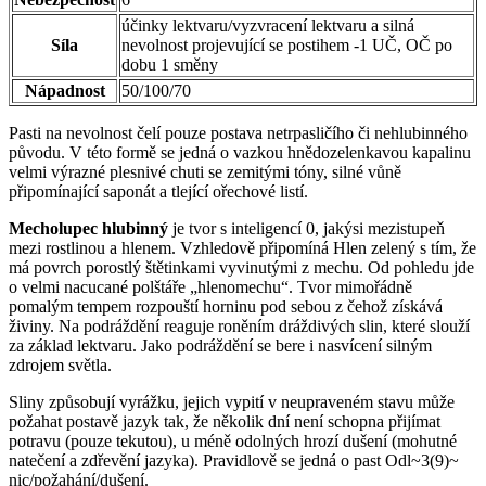
účinky lektvaru/vyzvracení lektvaru a silná
Síla
nevolnost projevující se postihem -1 UČ, OČ po
dobu 1 směny
Nápadnost
50/100/70
Pasti na nevolnost čelí pouze postava netrpasličího či nehlubinného
původu. V této formě se jedná o vazkou hnědozelenkavou kapalinu
velmi výrazné plesnivé chuti se zemitými tóny, silné vůně
připomínající saponát a tlející ořechové listí.
Mecholupec hlubinný
je tvor s inteligencí 0, jakýsi mezistupeň
mezi rostlinou a hlenem. Vzhledově připomíná Hlen zelený s tím, že
má povrch porostlý štětinkami vyvinutými z mechu. Od pohledu jde
o velmi nacucané polštáře „hlenomechu“. Tvor mimořádně
pomalým tempem rozpouští horninu pod sebou z čehož získává
živiny. Na podráždění reaguje roněním dráždivých slin, které slouží
za základ lektvaru. Jako podráždění se bere i nasvícení silným
zdrojem světla.
Sliny způsobují vyrážku, jejich vypití v neupraveném stavu může
požahat postavě jazyk tak, že několik dní není schopna přijímat
potravu (pouze tekutou), u méně odolných hrozí dušení (mohutné
natečení a zdřevění jazyka). Pravidlově se jedná o past Odl~3(9)~
nic/požahání/dušení.