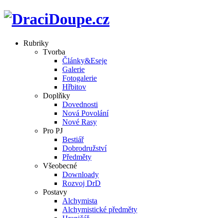
Rubriky
Tvorba
Články&Eseje
Galerie
Fotogalerie
Hřbitov
Doplňky
Dovednosti
Nová Povolání
Nové Rasy
Pro PJ
Bestiář
Dobrodružství
Předměty
Všeobecné
Downloady
Rozvoj DrD
Postavy
Alchymista
Alchymistické předměty