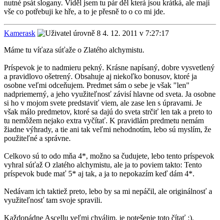
nutné psát slogany. Viděl jsem tu pár děl která jsou krátká, ale mají
vše co potřebuji ke hře, a to je přesně to o co mi jde.
Kamerask
4. 12. 2011 v 7:27:17
Máme tu víťaza súťaže o Zlatého alchymistu.
Príspevok je to nadmieru pekný. Krásne napísaný, dobre vysvetlený
a pravidlovo ošetrený. Obsahuje aj niekoľko bonusov, ktoré ja
osobne veľmi odceňujem. Predmet sám o sebe je však "len"
nadpriemerný, a jeho využiteľnosť závisí hlavne od sveta. Ja osobne
si ho v mojom svete predstaviť viem, ale zase len s úpravami. Je
však málo predmetov, ktoré sa dajú do sveta strčiť len tak a preto to
tu nemôžem nejako extra vyčítať. K pravidlám predmetu nemám
žiadne výhrady, a tie ani tak veľmi nehodnotím, lebo sú myslím, že
použiteľné a správne.
Celkovo sú to odo mňa 4*, možno sa čudujete, lebo tento príspevok
vyhral súťaž O zlatého alchymistu, ale ja to poviem takto: Tento
príspevok bude mať 5* aj tak, a ja to nepokazím keď dám 4*.
Nedávam ich taktiež preto, lebo by sa mi nepáčil, ale originálnosť a
využiteľnosť tam svoje spravili.
Každopádne Ascellu veľmi chválim, je potešenie toto čítať :).