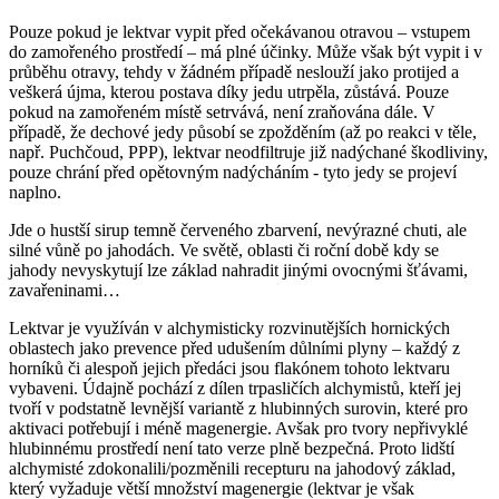
Pouze pokud je lektvar vypit před očekávanou otravou – vstupem
do zamořeného prostředí – má plné účinky. Může však být vypit i v
průběhu otravy, tehdy v žádném případě neslouží jako protijed a
veškerá újma, kterou postava díky jedu utrpěla, zůstává. Pouze
pokud na zamořeném místě setrvává, není zraňována dále. V
případě, že dechové jedy působí se zpožděním (až po reakci v těle,
např. Puchčoud, PPP), lektvar neodfiltruje již nadýchané škodliviny,
pouze chrání před opětovným nadýcháním - tyto jedy se projeví
naplno.
Jde o hustší sirup temně červeného zbarvení, nevýrazné chuti, ale
silné vůně po jahodách. Ve světě, oblasti či roční době kdy se
jahody nevyskytují lze základ nahradit jinými ovocnými šťávami,
zavařeninami…
Lektvar je využíván v alchymisticky rozvinutějších hornických
oblastech jako prevence před udušením důlními plyny – každý z
horníků či alespoň jejich předáci jsou flakónem tohoto lektvaru
vybaveni. Údajně pochází z dílen trpasličích alchymistů, kteří jej
tvoří v podstatně levnější variantě z hlubinných surovin, které pro
aktivaci potřebují i méně magenergie. Avšak pro tvory nepřivyklé
hlubinnému prostředí není tato verze plně bezpečná. Proto lidští
alchymisté zdokonalili/pozměnili recepturu na jahodový základ,
který vyžaduje větší množství magenergie (lektvar je však