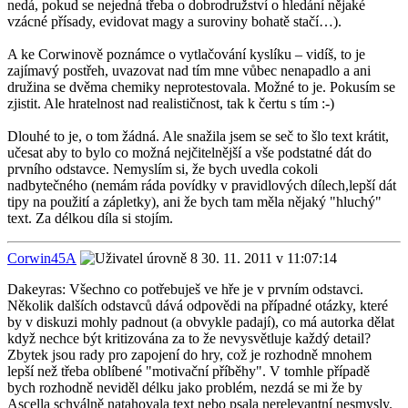
nedá, pokud se nejedná třeba o dobrodružství o hledání nějaké
vzácné přísady, evidovat magy a suroviny bohatě stačí…).
A ke Corwinově poznámce o vytlačování kyslíku – vidíš, to je
zajímavý postřeh, uvazovat nad tím mne vůbec nenapadlo a ani
družina se dvěma chemiky neprotestovala. Možné to je. Pokusím se
zjistit. Ale hratelnost nad realističnost, tak k čertu s tím :-)
Dlouhé to je, o tom žádná. Ale snažila jsem se seč to šlo text krátit,
učesat aby to bylo co možná nejčitelnější a vše podstatné dát do
prvního odstavce. Nemyslím si, že bych uvedla cokoli
nadbytečného (nemám ráda povídky v pravidlových dílech,lepší dát
tipy na použití a zápletky), ani že bych tam měla nějaký "hluchý"
text. Za délkou díla si stojím.
Corwin45A
30. 11. 2011 v 11:07:14
Dakeyras: Všechno co potřebuješ ve hře je v prvním odstavci.
Několik dalších odstavců dává odpovědi na případné otázky, které
by v diskuzi mohly padnout (a obvykle padají), co má autorka dělat
když nechce být kritizována za to že nevysvětluje každý detail?
Zbytek jsou rady pro zapojení do hry, což je rozhodně mnohem
lepší než třeba oblíbené "motivační příběhy". V tomhle případě
bych rozhodně neviděl délku jako problém, nezdá se mi že by
Ascella schválně natahovala text nebo psala nerelevantní nesmysly.