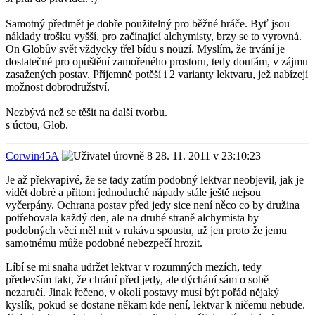
Samotný předmět je dobře použitelný pro běžné hráče. Byť jsou
náklady trošku vyšší, pro začínající alchymisty, brzy se to vyrovná.
On Globův svět vždycky třel bídu s nouzí. Myslím, že trvání je
dostatečné pro opuštění zamořeného prostoru, tedy doufám, v zájmu
zasažených postav. Příjemně potěší i 2 varianty lektvaru, jež nabízejí
možnost dobrodružství.
Nezbývá než se těšit na další tvorbu.
s úctou, Glob.
Corwin45A
28. 11. 2011 v 23:10:23
Je až překvapivé, že se tady zatím podobný lektvar neobjevil, jak je
vidět dobré a přitom jednoduché nápady stále ještě nejsou
vyčerpány. Ochrana postav před jedy sice není něco co by družina
potřebovala každý den, ale na druhé straně alchymista by
podobných věcí měl mít v rukávu spoustu, už jen proto že jemu
samotnému může podobné nebezpečí hrozit.
Líbí se mi snaha udržet lektvar v rozumných mezích, tedy
především fakt, že chrání před jedy, ale dýchání sám o sobě
nezaručí. Jinak řečeno, v okolí postavy musí být pořád nějaký
kyslík, pokud se dostane někam kde není, lektvar k ničemu nebude.