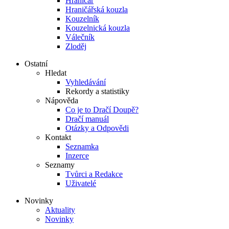
Hraničář
Hraničářská kouzla
Kouzelník
Kouzelnická kouzla
Válečník
Zloděj
Ostatní
Hledat
Vyhledávání
Rekordy a statistiky
Nápověda
Co je to Dračí Doupě?
Dračí manuál
Otázky a Odpovědi
Kontakt
Seznamka
Inzerce
Seznamy
Tvůrci a Redakce
Uživatelé
Novinky
Aktuality
Novinky