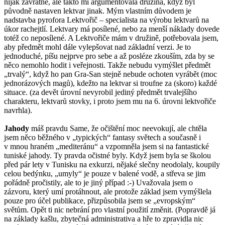
nijak závratně, ale takto mi argumentovala družina, když byl
původně nastaven lektvar jinak. Mým vlastním důvodem je
nadstavba pyrofora Lektvořič – specialista na výrobu lektvarů na
úkor rachejtlí. Lektvary má posílené, nebo za menší náklady dovede
totéž co neposílené. A Lektvořiče mám v družině, potřebovala jsem,
aby předmět mohl dále vylepšovat nad základní verzi. Je to
jednoduché, píšu nejprve pro sebe a až posléze zkouším, zda by se
něco nemohlo hodit i veřejnosti. Takže nebudu vymýšlet předmět
„trvalý“, když ho pan Gra-San stejně nebude ochoten vyrábět (moc
jednorázových magů), kdežto na lektvar si troufne za (skoro) každé
situace. (za devět úrovní nevyrobil jediný předmět trvalejšího
charakteru, lektvarů stovky, i proto jsem mu na 6. úrovni lektvořiče
navrhla).
Jahody
máš pravdu Same, že očištění moc neevokují, ale chtěla
jsem něco běžného v „typických“ fantasy světech a současně i
v mnou hraném „mediteránu“ a vzpomněla jsem si na fantastické
tuniské jahody. Ty pravda očistné byly. Když jsem byla se školou
před pár lety v Tunisku na exkurzi, nějaké slečny neodolaly, koupily
celou bedýnku, „umyly“ je pouze v balené vodě, a střeva se jim
pořádně pročistily, ale to je jiný případ :-) Uvažovala jsem o
zázvoru, který umí protáhnout, ale protože základ jsem vymýšlela
pouze pro účel publikace, přizpůsobila jsem se „evropským“
světům. Opět ti nic nebrání pro vlastní použití změnit. (Popravdě já
na základy kašlu, zbytečná administrativa a hře to zpravidla nic