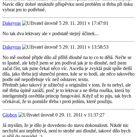
Navíc díky dobré struktuře příspěvku není problém si třeba při tisku
vybrat jen to potřebné.
Dakeyras
29. 11. 2011 v 17:47:01
No tak dva lektvary ale v podstatě stejný účinek...
Dakeyras
29. 11. 2011 v 13:58:53
No mě osobně přijde dílo až příliš dlouhé na to co to dělá. Nečte se
to špatně, ale když jsem se jen podíval jak je to dlouhé, než jsem
začal číst, tak jsme čekal něco víc. Ascella je zvyklá psát spíše delší
díla, jako třeba její sluneční prsten, kde se to hodí, ale něco takového
podle mě nepotřebuje víc než odstavec textu.
Předmět jako takový je užitečný a originální v tom, že tu nebyl, ale
mě třeba úplně zaráží, proč je to lektvar a ne třeba rouška, která by
inteligentněji osvětlila princip fungování. Když už to piju, tak bych
očekával, že to pomůže třeba i proti jedům, které použiju.
Globox
29. 11. 2011 v 11:37:27
Já myslím, že je dílo je dovedeno do stavu dokonalosti. Nikde nic
nechybí ani nepřebývá, není to strohé ani dlouhé, takové dílo bych
si přál do pravidel. :)