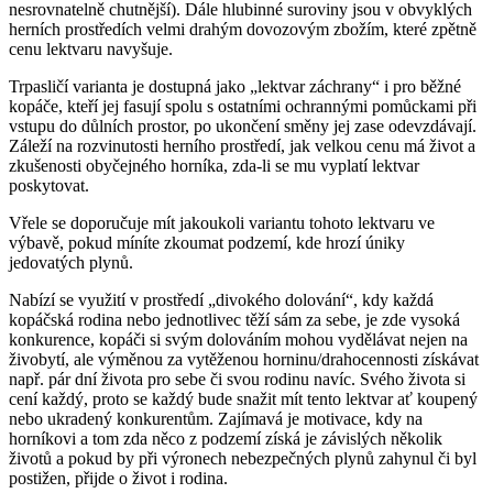
nesrovnatelně chutnější). Dále hlubinné suroviny jsou v obvyklých
herních prostředích velmi drahým dovozovým zbožím, které zpětně
cenu lektvaru navyšuje.
Trpasličí varianta je dostupná jako „lektvar záchrany“ i pro běžné
kopáče, kteří jej fasují spolu s ostatními ochrannými pomůckami při
vstupu do důlních prostor, po ukončení směny jej zase odevzdávají.
Záleží na rozvinutosti herního prostředí, jak velkou cenu má život a
zkušenosti obyčejného horníka, zda-li se mu vyplatí lektvar
poskytovat.
Vřele se doporučuje mít jakoukoli variantu tohoto lektvaru ve
výbavě, pokud míníte zkoumat podzemí, kde hrozí úniky
jedovatých plynů.
Nabízí se využití v prostředí „divokého dolování“, kdy každá
kopáčská rodina nebo jednotlivec těží sám za sebe, je zde vysoká
konkurence, kopáči si svým dolováním mohou vydělávat nejen na
živobytí, ale výměnou za vytěženou horninu/drahocennosti získávat
např. pár dní života pro sebe či svou rodinu navíc. Svého života si
cení každý, proto se každý bude snažit mít tento lektvar ať koupený
nebo ukradený konkurentům. Zajímavá je motivace, kdy na
horníkovi a tom zda něco z podzemí získá je závislých několik
životů a pokud by při výronech nebezpečných plynů zahynul či byl
postižen, přijde o život i rodina.