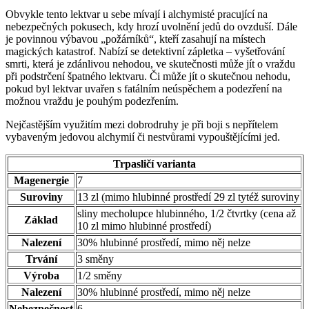
Obvykle tento lektvar u sebe mívají i alchymisté pracující na
nebezpečných pokusech, kdy hrozí uvolnění jedů do ovzduší. Dále
je povinnou výbavou „požárníků“, kteří zasahují na místech
magických katastrof. Nabízí se detektivní zápletka – vyšetřování
smrti, která je zdánlivou nehodou, ve skutečnosti může jít o vraždu
při podstrčení špatného lektvaru. Či může jít o skutečnou nehodu,
pokud byl lektvar uvařen s fatálním neúspěchem a podezření na
možnou vraždu je pouhým podezřením.
Nejčastějším využitím mezi dobrodruhy je při boji s nepřítelem
vybaveným jedovou alchymií či nestvůrami vypouštějícími jed.
Trpasličí varianta
Magenergie
7
Suroviny
13 zl (mimo hlubinné prostředí 29 zl tytéž suroviny
sliny mecholupce hlubinného, 1/2 čtvrtky (cena až
Základ
10 zl mimo hlubinné prostředí)
Nalezení
30% hlubinné prostředí, mimo něj nelze
Trvání
3 směny
Výroba
1/2 směny
Nalezení
30% hlubinné prostředí, mimo něj nelze
Nebezpečnost
6