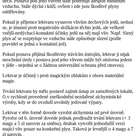
dech. Postava pod jeho vlivem stále potřebuje alespoň minimum
vzduchu. Stále dýchá i kůží, ovšem i zde jsou škodlivé plyny
oddělovány.
Pokud je příjemce lektvaru vystaven vlivům dechových jedů, nedusí
se, je imunní proti negativním složkácm těchto jedů, ale veškeré
vnější-nedýchací-kontaktní účinky jedů na něj mají vliv. Např. Slzný
plyn ač se rozptyluje ve vzduchu stále způsobuje slzení (podle
pravidel se jedná o kontaktní jed).
Pokud postava přijímá škodliviny trávícím ústrojím, lektvar ji nijak
neochrání (tedy i postava pod jeho vlivem může být otrávena jedem
v jídle - nejedná se o žádnou univerzální ochranu před otravou).
Lektvar je účinný i proti magickým oblakům z oboru materiální
magie.
Trvání lektvaru by mělo postavě zajistit ústup ze zamořených lokalit,
či v rychlosti provedené zneškodnění nezdařené alchymistické
výroby, kdy se do ovzduší uvolnily jedovaté výpary.
Lektvar v této formě dovede vyrobit alchymista od prvé úrovně.
Pyrofor od 6. úrovně dovede jednak prodloužit trvání lektvaru (+ 3
magy a 5 zl surovin za směnu), druhak vytvořit jednodušší verzi
mající vliv pouze na konkrétní plyn. Taková je levnější o 4 magy a 7
zl surovin.