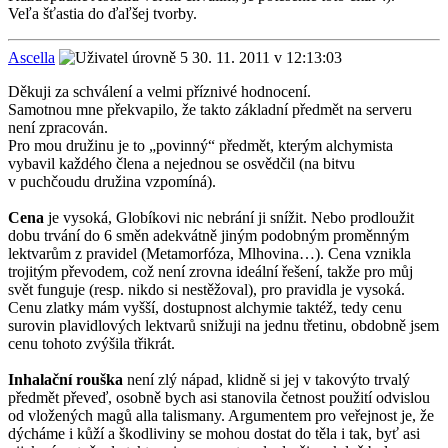
Veľa šťastia do ďaľšej tvorby.
Ascella
30. 11. 2011 v 12:13:03
Děkuji za schválení a velmi příznivé hodnocení.
Samotnou mne překvapilo, že takto základní předmět na serveru
není zpracován.
Pro mou družinu je to „povinný“ předmět, kterým alchymista
vybavil každého člena a nejednou se osvědčil (na bitvu
v puchčoudu družina vzpomíná).
Cena
je vysoká, Globíkovi nic nebrání ji snížit. Nebo prodloužit
dobu trvání do 6 směn adekvátně jiným podobným proměnným
lektvarům z pravidel (Metamorfóza, Mlhovina…). Cena vznikla
trojitým převodem, což není zrovna ideální řešení, takže pro můj
svět funguje (resp. nikdo si nestěžoval), pro pravidla je vysoká.
Cenu zlatky mám vyšší, dostupnost alchymie taktéž, tedy cenu
surovin plavidlových lektvarů snižuji na jednu třetinu, obdobně jsem
cenu tohoto zvýšila třikrát.
Inhalační rouška
není zlý nápad, klidně si jej v takovýto trvalý
předmět převeď, osobně bych asi stanovila četnost použití odvislou
od vložených magů alla talismany. Argumentem pro veřejnost je, že
dýcháme i kůží a škodliviny se mohou dostat do těla i tak, byť asi