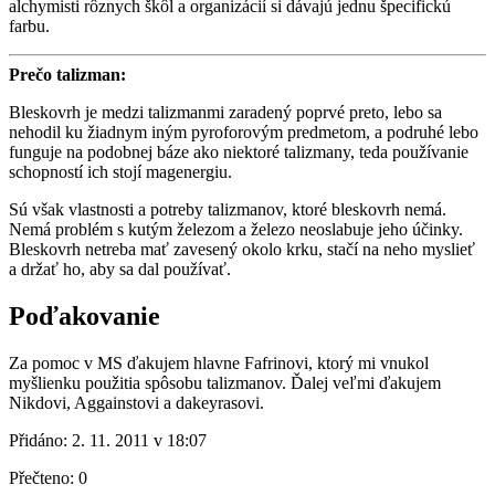
alchymisti rôznych škôl a organizácií si dávajú jednu špecifickú
farbu.
Prečo talizman:
Bleskovrh je medzi talizmanmi zaradený poprvé preto, lebo sa
nehodil ku žiadnym iným pyroforovým predmetom, a podruhé lebo
funguje na podobnej báze ako niektoré talizmany, teda používanie
schopností ich stojí magenergiu.
Sú však vlastnosti a potreby talizmanov, ktoré bleskovrh nemá.
Nemá problém s kutým železom a železo neoslabuje jeho účinky.
Bleskovrh netreba mať zavesený okolo krku, stačí na neho myslieť
a držať ho, aby sa dal používať.
Poďakovanie
Za pomoc v MS ďakujem hlavne Fafrinovi, ktorý mi vnukol
myšlienku použitia spôsobu talizmanov. Ďalej veľmi ďakujem
Nikdovi, Aggainstovi a dakeyrasovi.
Přidáno:
2. 11. 2011 v 18:07
Přečteno:
0