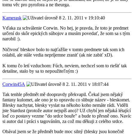
tomu věc pro pyrofora a ne theurga.
Kamerask
2. 11. 2011 v 19:10:40
Vďaka za schválenie Corwin. No hej, je pravda, že toto je predmet
určení do skôr epických súbojov a musím povedať, že som sa s tým
narobil :).
Ničivosť bleskov bolo to najťažšie v tomto predmete tak som ich
oslabil, ale stále vedia nepríjemne zraniť (ak nie zabiť xD).
K tomu čo letí vzduchom: Fúch, neviem, nechcel som to riešiť tak
detailne, stalo by sa to nepoužiteľným :)
Corwin45A
2. 11. 2011 v 18:07:44
Tak tenhle předmět mě doopravdy překvapil. Čekal jsem nějaký
fantasy kulomet, ale ono je to opravdu co slibuje název - bleskomet.
Blesky nachytat, blesky vyslat na někoho koho nemáte rádi. Viděli
jste Stardust (protože autor nejspíš ano)? Už chybí jen nějaká létající
loď co postavy vezme "do srdce bouře" a bude to přesně ono. Navíc
si autor dal i práci s tagováním, za což mu děkuji z celého srdce.
Obával jsem se že předmět bude moc silný (blesky jsou konečně