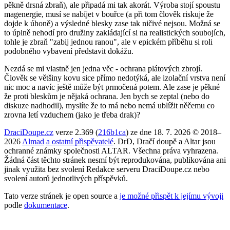
pěkně drsná zbraň), ale připadá mi tak akorát. Výroba stojí spoustu
magenergie, musí se nabíjet v bouřce (a při tom člověk riskuje že
dojde k úhoně) a výsledné blesky zase tak ničivé nejsou. Možná se
to úplně nehodí pro družiny zakládající si na realistických soubojích,
tohle je zbraň "zabij jednou ranou", ale v epickém příběhu si roli
podobného vybavení představit dokážu.
Nezdá se mi vlastně jen jedna věc - ochrana plátových zbrojí.
Člověk se většiny kovu sice přímo nedotýká, ale izolační vrstva není
nic moc a navíc ještě může být prmočená potem. Ale zase je pěkné
že proti bleskům je nějaká ochrana. Jen bych se zeptal (nebo do
diskuze nadhodil), myslíte že to má nebo nemá ublížit něčemu co
zrovna letí vzduchem (jako je třeba drak)?
DraciDoupe.cz
verze 2.369 (
216b1ca
) ze dne 18. 7. 2026 © 2018–
2026
Almad
a ostatní přispěvatelé
. DrD, Dračí doupě a Altar jsou
ochranné známky společnosti ALTAR. Všechna práva vyhrazena.
Žádná část těchto stránek nesmí být reprodukována, publikována ani
jinak využita bez svolení Redakce serveru DraciDoupe.cz nebo
svolení autorů jednotlivých příspěvků.
Tato verze stránek je open source a
je možné přispět k jejímu vývoji
podle
dokumentace
.