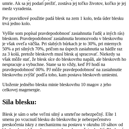
umrie. Ak sa jej podarí prežiť, zostáva jej toľko životov, koľko je jej
medz vyradenia.
Pre pravidlové použitie padá blesk na zem 1 kolo, teda úder blesku
trvá jedno kolo.
Vyššie som popísal pravdepodobnosť zasiahnutia ľudí( a iných rás)
bleskom. Pravdepodobnosť zasiahnutia hromozvodu v bleskovrhu
je však oveľa väčšia. Pri slabých búrkach je to 30%, pri miernych
50% a pri silných 70%, pričom na úspech zasiahnutia sa hádže raz
za 3 kolá, pretože bleskovrh musí blesk aj spracovať. Niekedy sa
však môže stať, že blesk síce do bleskovrhu napáli, ale bleskovrh ho
nespracuje a vybuchne. Stane sa to vždy, keď PJ hodí na
pravdepodobnosť 00%. PJ môže pravdepodobnosť na zasiahnutie
bleskovrhu zvýšiť podľa toho, kam postava bleskovrh umiestni.
Uloženie jedného blesku minie bleskovrhu 10 magov z jeho
celkovej magenergie.
Sila blesku:
Blesk je sám o sebe veľmi silný a smrteľne nebezpečný. Ešte 1
smenu po vcucnutí blesku do bleskovrhu je nebezpečenstvo
preskočenia iskry z mechanizmu na postavu v okruhu 10 sáhov od