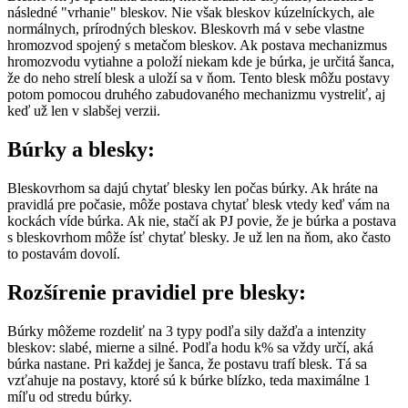
následné "vrhanie" bleskov. Nie však bleskov kúzelníckych, ale
normálnych, prírodných bleskov. Bleskovrh má v sebe vlastne
hromozvod spojený s metačom bleskov. Ak postava mechanizmus
hromozvodu vytiahne a položí niekam kde je búrka, je určitá šanca,
že do neho strelí blesk a uloží sa v ňom. Tento blesk môžu postavy
potom pomocou druhého zabudovaného mechanizmu vystreliť, aj
keď už len v slabšej verzii.
Búrky a blesky:
Bleskovrhom sa dajú chytať blesky len počas búrky. Ak hráte na
pravidlá pre počasie, môže postava chytať blesk vtedy keď vám na
kockách víde búrka. Ak nie, stačí ak PJ povie, že je búrka a postava
s bleskovrhom môže ísť chytať blesky. Je už len na ňom, ako často
to postavám dovolí.
Rozšírenie pravidiel pre blesky:
Búrky môžeme rozdeliť na 3 typy podľa sily dažďa a intenzity
bleskov: slabé, mierne a silné. Podľa hodu k% sa vždy určí, aká
búrka nastane. Pri každej je šanca, že postavu trafí blesk. Tá sa
vzťahuje na postavy, ktoré sú k búrke blízko, teda maximálne 1
míľu od stredu búrky.