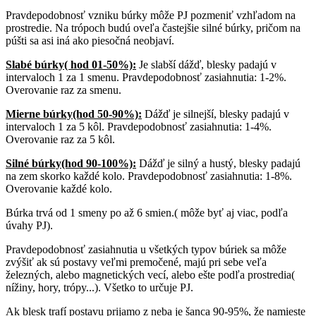
Pravdepodobnosť vzniku búrky môže PJ pozmeniť vzhľadom na
prostredie. Na trópoch budú oveľa častejšie silné búrky, pričom na
púšti sa asi iná ako piesočná neobjaví.
Slabé búrky( hod 01-50%):
Je slabší dážď, blesky padajú v
intervaloch 1 za 1 smenu. Pravdepodobnosť zasiahnutia: 1-2%.
Overovanie raz za smenu.
Mierne búrky(hod 50-90%):
Dážď je silnejší, blesky padajú v
intervaloch 1 za 5 kôl. Pravdepodobnosť zasiahnutia: 1-4%.
Overovanie raz za 5 kôl.
Silné búrky(hod 90-100%):
Dážď je silný a hustý, blesky padajú
na zem skorko každé kolo. Pravdepodobnosť zasiahnutia: 1-8%.
Overovanie každé kolo.
Búrka trvá od 1 smeny po až 6 smien.( môže byť aj viac, podľa
úvahy PJ).
Pravdepodobnosť zasiahnutia u všetkých typov búriek sa môže
zvýšiť ak sú postavy veľmi premočené, majú pri sebe veľa
železných, alebo magnetických vecí, alebo ešte podľa prostredia(
nížiny, hory, trópy...). Všetko to určuje PJ.
Ak blesk trafí postavu prijamo z neba je šanca 90-95%, že namieste