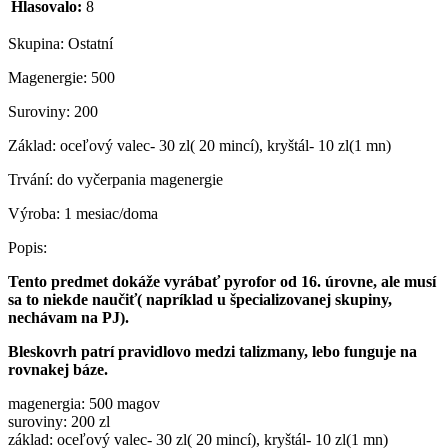
Hlasovalo:
8
Skupina:
Ostatní
Magenergie:
500
Suroviny:
200
Základ:
oceľový valec- 30 zl( 20 mincí), kryštál- 10 zl(1 mn)
Trvání:
do vyčerpania magenergie
Výroba:
1 mesiac/doma
Popis:
Tento predmet dokáže vyrábať pyrofor od 16. úrovne, ale musí
sa to niekde naučiť( napríklad u špecializovanej skupiny,
nechávam na PJ).
Bleskovrh patrí pravidlovo medzi talizmany, lebo funguje na
rovnakej báze.
magenergia: 500 magov
suroviny: 200 zl
základ: oceľový valec- 30 zl( 20 mincí), kryštál- 10 zl(1 mn)