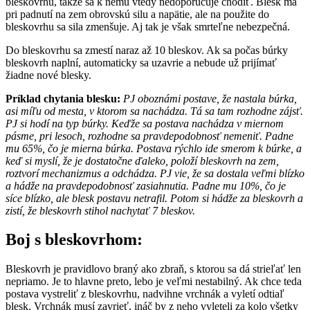
bleskovrhu, takže sa k nemu vtedy nedoporučuje chodiť. Blesk má
pri padnutí na zem obrovskú silu a napätie, ale na použite do
bleskovrhu sa sila zmenšuje. Aj tak je však smrteľne nebezpečná.
Do bleskovrhu sa zmestí naraz až 10 bleskov. Ak sa počas búrky
bleskovrh naplní, automaticky sa uzavrie a nebude už prijímať
žiadne nové blesky.
Príklad chytania blesku:
PJ oboznámi postave, že nastala búrka,
asi míľu od mesta, v ktorom sa nachádza. Tá sa tam rozhodne zájsť.
PJ si hodí na typ búrky. Keďže sa postava nachádza v miernom
pásme, pri lesoch, rozhodne sa pravdepodobnosť nemeniť. Padne
mu 65%, čo je mierna búrka. Postava rýchlo ide smerom k búrke, a
keď si myslí, že je dostatočne ďaleko, položí bleskovrh na zem,
roztvorí mechanizmus a odchádza. PJ vie, že sa dostala veľmi blízko
a hádže na pravdepodobnosť zasiahnutia. Padne mu 10%, čo je
síce blízko, ale blesk postavu netrafil. Potom si hádže za bleskovrh a
zistí, že bleskovrh stihol nachytať 7 bleskov.
Boj s bleskovrhom:
Bleskovrh je pravidlovo braný ako zbraň, s ktorou sa dá strieľať len
nepriamo. Je to hlavne preto, lebo je veľmi nestabilný. Ak chce teda
postava vystreliť z bleskovrhu, nadvihne vrchnák a vyletí odtiaľ
blesk. Vrchnák musí zavrieť, ináč by z neho vyleteli za kolo všetky