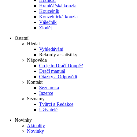
Hraničář
Hraničářská kouzla
Kouzelník
Kouzelnická kouzla
Válečník
Zloděj
Ostatní
Hledat
Vyhledávání
Rekordy a statistiky
Nápověda
Co je to Dračí Doupě?
Dračí manuál
Otázky a Odpovědi
Kontakt
Seznamka
Inzerce
Seznamy
Tvůrci a Redakce
Uživatelé
Novinky
Aktuality
Novinky