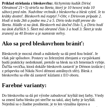
Príklad strielania z bleskovrhu:
Alchymista kudúk Dirio(
Obratnosť 21+5) strieľa na škreta, ktorý je 10 hexov( teda 10
sáhov) pred ním. Nadvihne vrchnák z bleskovrhu a blesk vyletí. Je to
krátky dostreľ. Bleskovrh má rozptyl 7-Obr, v Diriovom prípade 2.
Hodí si teda 2k6 a padne mu 2 a 5. Dirio teda trafil presne do
škreta. Hádže si na útok. Bleskovrh má útočné číslo 5, a Dirio hodí
na útok ďaľších 5. Škret má obranné číslo 3 a hodí 3. Škret je teda
zranený za 40 životov a je namieste mŕtvy.
Ako sa pred bleskovrhom brániť:
Bleskovrh je mocná zbraň a málokedy sa dá pred ňou brániť. Je
však pár spôsobov. Postavy so železnými zbrojami a vycpávkami
budú prakticky nedotknuté, pretože sa blesk na ich brneniach vybije.
Ďaľšia vecička, ktorá dokáže bleskovrh zastaviť je Démon izolácie (
z príspevku od Nikda Noví démoni astrálnych sfér). Blesk z
bleskovrhu sa ešte dá zastaviť kúzlami z EO oboru.
Farebné varianty:
Do bleskovrhu sa dá pri výrobe zabudovať kryštál inej farby. Vtedy
sa zmení farba blesku pri streľbe na takú, akej farby je kryštál.
Nejedná sa o žiadne posilnenie, je to len vizuálna úprava a