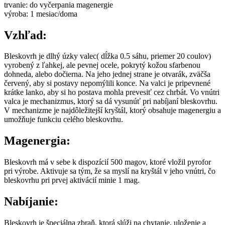
trvanie: do vyčerpania magenergie
výroba: 1 mesiac/doma
Vzhľad:
Bleskovrh je dlhý úzky valec( dĺžka 0.5 sáhu, priemer 20 coulov)
vyrobený z ľahkej, ale pevnej ocele, pokrytý kožou sfarbenou
dohneda, alebo dočierna. Na jeho jednej strane je otvarák, zväčša
červený, aby si postavy nepomýlili konce. Na valci je pripevnené
krátke lanko, aby si ho postava mohla prevesiť cez chrbát. Vo vnútri
valca je mechanizmus, ktorý sa dá vysunúť pri nabíjaní bleskovrhu.
V mechanizme je najdôležitejší kryštál, ktorý obsahuje magenergiu a
umožňuje funkciu celého bleskovrhu.
Magenergia:
Bleskovrh má v sebe k dispozícií 500 magov, ktoré vložil pyrofor
pri výrobe. Aktivuje sa tým, že sa myslí na kryštál v jeho vnútri, čo
bleskovrhu pri prvej aktivácií minie 1 mag.
Nabíjanie:
Bleskovrh je špeciálna zbraň, ktorá slúži na chytanie, uloženie a