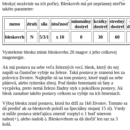
blesky( nezávisle na ich počte). Bleskovrh má pri nepriamej streľbe
takéto parametre:
minmálny
krátky
stredný
meno
druh
sila
útočnosť
dostrel
dostrel
dostrel
d
bleskovrh
N
5/3/1
x 10
0
30
60
Vystrelenie blesku minie bleskovrhu 20 magov z jeho celkovej
magenergie.
Ak má postava na sebe veľa železných vecí, blesk, ktorý do nej
napáli sa čiastočne vybije na železe. Taká postava je zranená len za
polovicu životov. Najlepšie sú na tom postavy, ktoré majú na sebe
plátovú, alebo rytiersku zbroj. Pod tímito brneniami sú šaty a
vycpávka, preto nemá železo žiadny styk s pokožkou postavy. Ak
blesk zasiahne takéto postavy celkom sa vybije na ich brneniach.
Výboj blesku zraní postavu, ktorá ho drží za 1k6 životov. Tomuto sa
dá predísť ak sa bleskovrh položí na špeciálny stojan( 15 zl). Vtedy
si môže postava strieľajúca zmeniť rozptyl o 1 buď smerom
nahor(+), alebo nadol(-). Bleskovrhom sa dá útočiť len raz za 3
kolá.