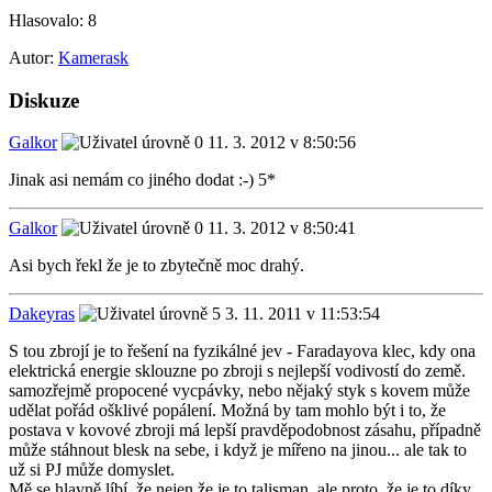
Hlasovalo:
8
Autor:
Kamerask
Diskuze
Galkor
11. 3. 2012 v 8:50:56
Jinak asi nemám co jiného dodat :-) 5*
Galkor
11. 3. 2012 v 8:50:41
Asi bych řekl že je to zbytečně moc drahý.
Dakeyras
3. 11. 2011 v 11:53:54
S tou zbrojí je to řešení na fyzikálné jev - Faradayova klec, kdy ona
elektrická energie sklouzne po zbroji s nejlepší vodivostí do země.
samozřejmě propocené vycpávky, nebo nějaký styk s kovem může
udělat pořád ošklivé popálení. Možná by tam mohlo být i to, že
postava v kovové zbroji má lepší pravděpodobnost zásahu, případně
může stáhnout blesk na sebe, i když je mířeno na jinou... ale tak to
už si PJ může domyslet.
Mě se hlavně líbí, že nejen že je to talisman, ale proto, že je to díky