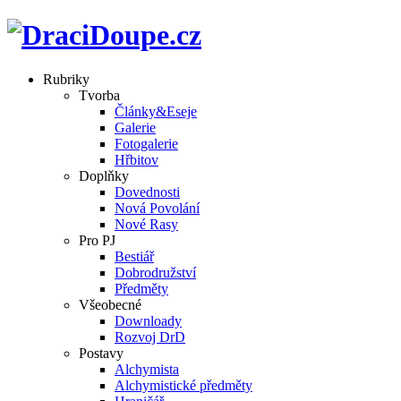
Rubriky
Tvorba
Články&Eseje
Galerie
Fotogalerie
Hřbitov
Doplňky
Dovednosti
Nová Povolání
Nové Rasy
Pro PJ
Bestiář
Dobrodružství
Předměty
Všeobecné
Downloady
Rozvoj DrD
Postavy
Alchymista
Alchymistické předměty