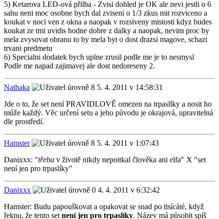
5) Ketarova LED-ová přilba - Zvisi dohled je OK ale nevi jestli o 6
sahu neni moc osobne bych dal zviseni o 1/3 zkus mit rozviceno a
koukat v noci ven z okna a naopak v rozsiveny mistosti kdyz budes
koukat ze tmi uvidis hodne dobre z dalky a naopak, nevim proc by
mela zvysovat obranu to by mela byt o dost drazsi magove, schazi
trvani predmetu
6) Specialni dodatek bych uplne zrusil podle me je to nesmysl
Podle me napad zajimavej ale dost nedoreseny 2.
Nathaka
5. 4. 2011 v 14:58:31
Jde o to, že set není PRAVIDLOVĚ omezen na trpaslíky a nosit ho
může každý. Věc určení setu a jeho původu je okrajová, upravitelná
dle prostředí.
Hamster
5. 4. 2011 v 1:07:43
Danixxx: "
třeba
v životě nikdy nepoitkal člověka ani elfa" X "set
není jen pro trpaslíky"
Danixxx
4. 4. 2011 v 6:32:42
Hamster: Budu papouškovat a opakovat se snad po tisícáté, když
řeknu, že tento set
není jen pro trpaslíky
. Název má působit spíš