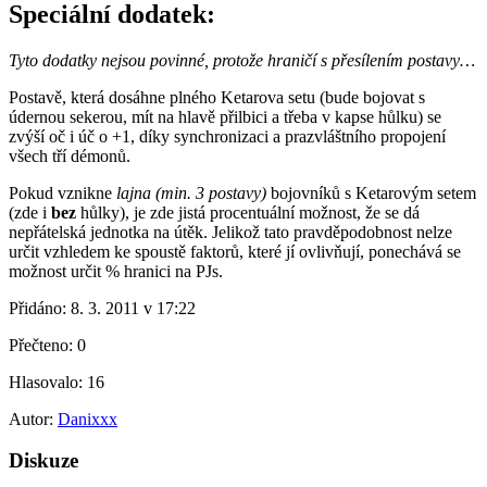
Speciální dodatek:
Tyto dodatky nejsou povinné, protože hraničí s přesílením postavy…
Postavě, která dosáhne plného Ketarova setu (bude bojovat s
údernou sekerou, mít na hlavě přilbici a třeba v kapse hůlku) se
zvýší oč i úč o +1, díky synchronizaci a prazvláštního propojení
všech tří démonů.
Pokud vznikne
lajna (min. 3 postavy)
bojovníků s Ketarovým setem
(zde i
bez
hůlky), je zde jistá procentuální možnost, že se dá
nepřátelská jednotka na útěk. Jelikož tato pravděpodobnost nelze
určit vzhledem ke spoustě faktorů, které jí ovlivňují, ponechává se
možnost určit % hranici na PJs.
Přidáno:
8. 3. 2011 v 17:22
Přečteno:
0
Hlasovalo:
16
Autor:
Danixxx
Diskuze