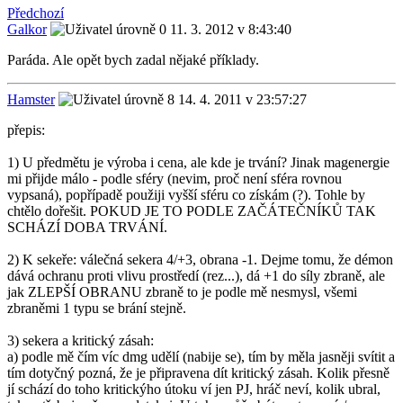
Předchozí
Galkor
11. 3. 2012 v 8:43:40
Paráda. Ale opět bych zadal nějaké příklady.
Hamster
14. 4. 2011 v 23:57:27
přepis:
1) U předmětu je výroba i cena, ale kde je trvání? Jinak magenergie
mi přijde málo - podle sféry (nevim, proč není sféra rovnou
vypsaná), popřípadě použiji vyšší sféru co získám (?). Tohle by
chtělo dořešit. POKUD JE TO PODLE ZAČÁTEČNÍKŮ TAK
SCHÁZÍ DOBA TRVÁNÍ.
2) K sekeře: válečná sekera 4/+3, obrana -1. Dejme tomu, že démon
dává ochranu proti vlivu prostředí (rez...), dá +1 do síly zbraně, ale
jak ZLEPŠÍ OBRANU zbraně to je podle mě nesmysl, všemi
zbraněmi 1 typu se brání stejně.
3) sekera a kritický zásah:
a) podle mě čím víc dmg udělí (nabije se), tím by měla jasněji svítit a
tím dotyčný pozná, že je připravena dít kritický zásah. Kolik přesně
jí schází do toho kritickýho útoku ví jen PJ, hráč neví, kolik ubral,