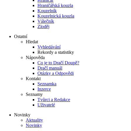
Hraničář
Hraničářská kouzla
Kouzelník
Kouzelnická kouzla
Válečník
Zloděj
Ostatní
Hledat
Vyhledávání
Rekordy a statistiky
Nápověda
Co je to Dračí Doupě?
Dračí manuál
Otázky a Odpovědi
Kontakt
Seznamka
Inzerce
Seznamy
Tvůrci a Redakce
Uživatelé
Novinky
Aktuality
Novinky