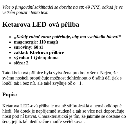
Více o fungování zaklínadel se dozvíte na str. 49 PPZ, odkud je ve
velkém použit i tento text.
Ketarova LED-ová přilba
„Každý rubač zaraz potřebuje, aby mu vychladla hlova!“
magenergie: 110 magů
suroviny: 60 zl
základ: Kbelcová přilbice
výroba: 1 týden; doma
sféra: 2
Tato kbelcová přilbice byla vytvořena pro boj v šeru. Nejen, že
svému nositeli propůjčuje možnost dohlédnout o 6 sáhů dál (jak s
loučí, tak i bez ní), ale také zvyšuje oč o +1.
Popis:
Ketarova LED-ová přilba je matně stříbrolesklá a nemá odklopné
hledí. Na dotek je nepříjemně studená a tak se více než doporučuje
nosit pod ní batvat. Charakteristická je tím, že jakmile se dostane do
šera, její úzké hledí začne modře světélkovat.