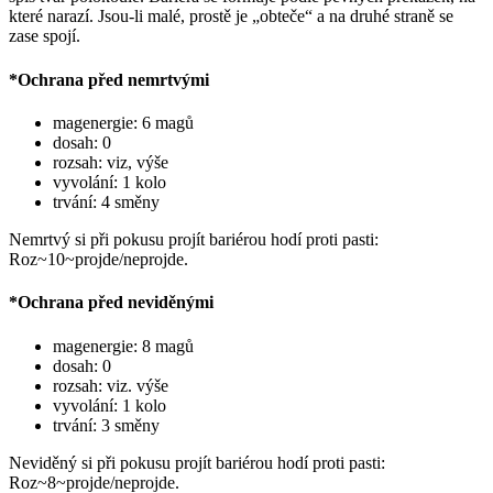
které narazí. Jsou-li malé, prostě je „obteče“ a na druhé straně se
zase spojí.
*Ochrana před nemrtvými
magenergie: 6 magů
dosah: 0
rozsah: viz, výše
vyvolání: 1 kolo
trvání: 4 směny
Nemrtvý si při pokusu projít bariérou hodí proti pasti:
Roz~10~projde/neprojde.
*Ochrana před neviděnými
magenergie: 8 magů
dosah: 0
rozsah: viz. výše
vyvolání: 1 kolo
trvání: 3 směny
Neviděný si při pokusu projít bariérou hodí proti pasti:
Roz~8~projde/neprojde.