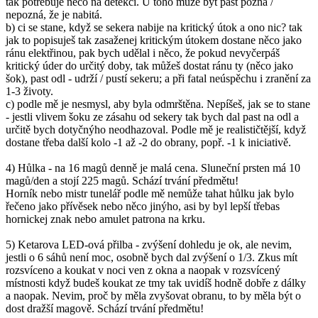
tak potřebuje něco na detekci. U toho může být past pozná /
nepozná, že je nabitá.
b) ci se stane, když se sekera nabije na kritický útok a ono nic? tak
jak to popisuješ tak zasaženej kritickým útokem dostane něco jako
ránu elektřinou, pak bych udělal i něco, že pokud nevyčerpáš
kritický úder do určitý doby, tak můžeš dostat ránu ty (něco jako
šok), past odl - udrží / pustí sekeru; a při fatal neúspěchu i zranění za
1-3 životy.
c) podle mě je nesmysl, aby byla odmrštěna. Nepíšeš, jak se to stane
- jestli vlivem šoku ze zásahu od sekery tak bych dal past na odl a
určitě bych dotyčnýho neodhazoval. Podle mě je realističtější, když
dostane třeba další kolo -1 až -2 do obrany, popř. -1 k iniciativě.
4) Hůlka - na 16 magů denně je malá cena. Sluneční prsten má 10
magů/den a stojí 225 magů. Schází trvání předmětu!
Horník nebo mistr tunelář podle mě nemůže tahat hůlku jak bylo
řečeno jako přívěsek nebo něco jinýho, asi by byl lepší třebas
hornickej znak nebo amulet patrona na krku.
5) Ketarova LED-ová přilba - zvýšení dohledu je ok, ale nevim,
jestli o 6 sáhů není moc, osobně bych dal zvýšení o 1/3. Zkus mít
rozsvíceno a koukat v noci ven z okna a naopak v rozsvícený
místnosti když budeš koukat ze tmy tak uvidíš hodně dobře z dálky
a naopak. Nevim, proč by měla zvyšovat obranu, to by měla být o
dost dražší magově. Schází trvání předmětu!