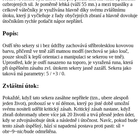
ozbrojených sil. Je poměrně lehká (váží 55 mn.) a mezi trpaslíky a
celkově válečníky je využívána hlavně díky svému zvláštnímu
útoku, který ji vyčleňuje z řady obyčejných zbraní a hlavně dovoluje
útočníkům rychle potlačit nápor nepřátel.
Popis:
Ostří této sekery si i bez údržby zachovává stříbrolesklou kovovou
barvu, přičemž ve tmě září matnou modří (nechová se jako louč,
pouze slouží k lepší orientaci a manipulaci se sekerou ve tmě).
Uprostřed, kde je ostří nasazeno na toporo, je vyražená runa, která
při úspěšném zásahu zvl. útokem sekery jasně zazáří. Sekera jako
taková má parametry: 5 / +3 / 0.
Zvláštní útok:
Pokaždé, když tato sekera zasáhne nepřítele (tzn., ubere alespoň
jeden život), probouzí se v ní démon, který po jisté době umožní
svému nositeli udělit kritický zásah. Kritický zásah nastane, když
zbraň dohromady ubere více jak 20 životů a trvá přesně jeden úder,
kdy se zdvojnásobuje útok a následně i útočnost. Navíc, pokud bude
tento zásah úspěšný, hází si napadená postava proti pasti: síl +
obr~9~nic/bude odmrštěna.