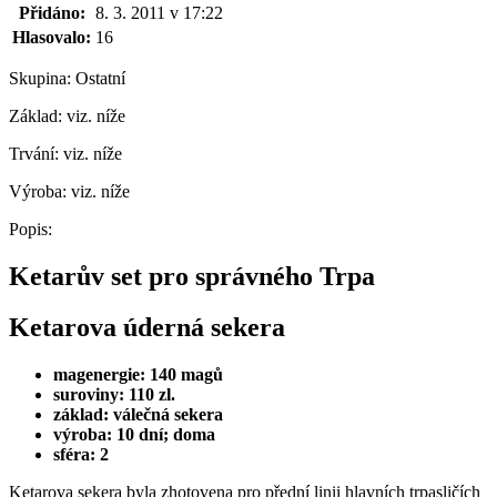
Přidáno:
8. 3. 2011 v 17:22
Hlasovalo:
16
Skupina:
Ostatní
Základ:
viz. níže
Trvání:
viz. níže
Výroba:
viz. níže
Popis:
Ketarův set pro správného Trpa
Ketarova úderná sekera
magenergie: 140 magů
suroviny: 110 zl.
základ: válečná sekera
výroba: 10 dní; doma
sféra: 2
Ketarova sekera byla zhotovena pro přední linii hlavních trpasličích