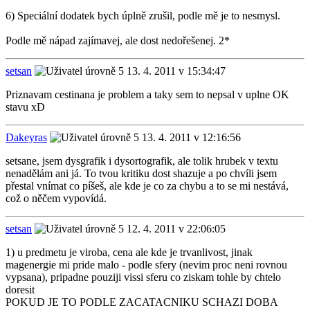
6) Speciální dodatek bych úplně zrušil, podle mě je to nesmysl.
Podle mě nápad zajímavej, ale dost nedořešenej. 2*
setsan
13. 4. 2011 v 15:34:47
Priznavam cestinana je problem a taky sem to nepsal v uplne OK
stavu xD
Dakeyras
13. 4. 2011 v 12:16:56
setsane, jsem dysgrafik i dysortografik, ale tolik hrubek v textu
nenadělám ani já. To tvou kritiku dost shazuje a po chvíli jsem
přestal vnímat co píšeš, ale kde je co za chybu a to se mi nestává,
což o něčem vypovídá.
setsan
12. 4. 2011 v 22:06:05
1) u predmetu je viroba, cena ale kde je trvanlivost, jinak
magenergie mi pride malo - podle sfery (nevim proc neni rovnou
vypsana), pripadne pouziji vissi sferu co ziskam tohle by chtelo
doresit
POKUD JE TO PODLE ZACATACNIKU SCHAZI DOBA