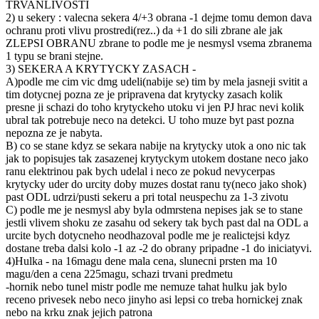
TRVANLIVOSTI
2) u sekery : valecna sekera 4/+3 obrana -1 dejme tomu demon dava
ochranu proti vlivu prostredi(rez..) da +1 do sili zbrane ale jak
ZLEPSI OBRANU zbrane to podle me je nesmysl vsema zbranema
1 typu se brani stejne.
3) SEKERA A KRYTYCKY ZASACH -
A)podle me cim vic dmg udeli(nabije se) tim by mela jasneji svitit a
tim dotycnej pozna ze je pripravena dat krytycky zasach kolik
presne ji schazi do toho krytyckeho utoku vi jen PJ hrac nevi kolik
ubral tak potrebuje neco na detekci. U toho muze byt past pozna
nepozna ze je nabyta.
B) co se stane kdyz se sekara nabije na krytycky utok a ono nic tak
jak to popisujes tak zasazenej krytyckym utokem dostane neco jako
ranu elektrinou pak bych udelal i neco ze pokud nevycerpas
krytycky uder do urcity doby muzes dostat ranu ty(neco jako shok)
past ODL udrzi/pusti sekeru a pri total neuspechu za 1-3 zivotu
C) podle me je nesmysl aby byla odmrstena nepises jak se to stane
jestli vlivem shoku ze zasahu od sekery tak bych past dal na ODL a
urcite bych dotycneho neodhazoval podle me je realictejsi kdyz
dostane treba dalsi kolo -1 az -2 do obrany pripadne -1 do iniciatyvi.
4)Hulka - na 16magu dene mala cena, slunecni prsten ma 10
magu/den a cena 225magu, schazi trvani predmetu
-hornik nebo tunel mistr podle me nemuze tahat hulku jak bylo
receno privesek nebo neco jinyho asi lepsi co treba hornickej znak
nebo na krku znak jejich patrona