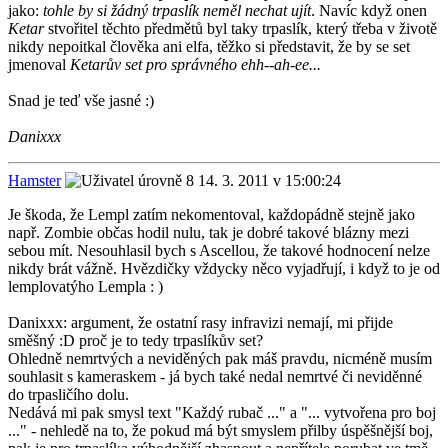
jako:
tohle by si žádný trpaslík neměl nechat ujít
. Navíc když onen
Ketar
stvořitel těchto předmětů byl taky trpaslík, který třeba v životě
nikdy nepoitkal člověka ani elfa, těžko si představit, že by se set
jmenoval
Ketarův set pro správného ehh--ah-ee...
Snad je teď vše jasné :)
Danixxx
Hamster
14. 3. 2011 v 15:00:24
Je škoda, že Lempl zatím nekomentoval, každopádně stejně jako
např. Zombie občas hodil nulu, tak je dobré takové blázny mezi
sebou mít. Nesouhlasil bych s Ascellou, že takové hodnocení nelze
nikdy brát vážně. Hvězdičky vždycky něco vyjadřují, i když to je od
lemplovatýho Lempla : )
Danixxx: argument, že ostatní rasy infravizi nemají, mi přijde
směšný :D proč je to tedy trpaslíkův set?
Ohledně nemrtvých a neviděných pak máš pravdu, nicméně musím
souhlasit s kameraskem - já bych také nedal nemrtvé či neviděnné
do trpasličího dolu.
Nedává mi pak smysl text "Každý rubač ..." a "... vytvořena pro boj
..." - nehledě na to, že pokud má být smyslem přilby úspěšnější boj,