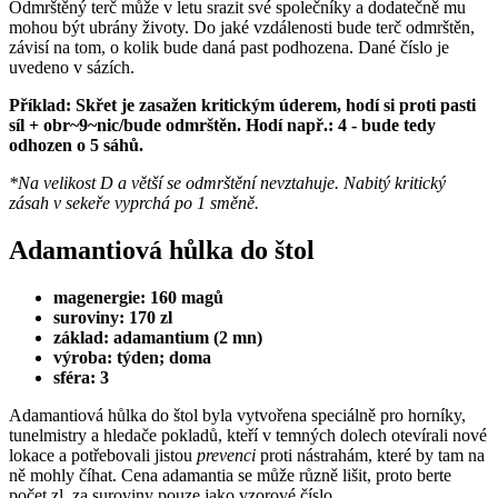
Odmrštěný terč může v letu srazit své společníky a dodatečně mu
mohou být ubrány životy. Do jaké vzdálenosti bude terč odmrštěn,
závisí na tom, o kolik bude daná past podhozena. Dané číslo je
uvedeno v sázích.
Příklad: Skřet je zasažen kritickým úderem, hodí si proti pasti
síl + obr~9~nic/bude odmrštěn. Hodí např.: 4 - bude tedy
odhozen o 5 sáhů.
*Na velikost D a větší se odmrštění nevztahuje. Nabitý kritický
zásah v sekeře vyprchá po 1 směně.
Adamantiová hůlka do štol
magenergie: 160 magů
suroviny: 170 zl
základ: adamantium (2 mn)
výroba: týden; doma
sféra: 3
Adamantiová hůlka do štol byla vytvořena speciálně pro horníky,
tunelmistry a hledače pokladů, kteří v temných dolech otevírali nové
lokace a potřebovali jistou
prevenci
proti nástrahám, které by tam na
ně mohly číhat. Cena adamantia se může různě lišit, proto berte
počet zl. za suroviny pouze jako vzorové číslo.