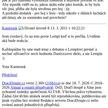
pak je pro trpaslíka výhodnější zhasnout a nepřítele porubat ve tmě.
Aby trpaslík viděl na to, jakou skálu rube jako horník, to by byla
věc jiná, přilba ale byla stvořena pro boj : )))
A poslední dodatek - pro boj v šeru - tedy nikoliv v důlních šachtách
atd (tma), ale za soumraku nad povrchem?
Kamerask
13. 3. 2011 v 16:22:21
Som zvedavý, čo na toto povie Lempl keď si to prečíta. Uvidíme
aká bude reakcia.
Každopádne by sme mali teraz s debatou o Lemplovi prestať a
nechať užívateľov nech hodnotia Danixxxove dielo, a nie Lempla
:).
Your Kamerask
Předchozí
DraciDoupe.cz
verze 2.369 (
216b1ca
) ze dne 18. 7. 2026 © 2018–
2026
Almad
a ostatní přispěvatelé
. DrD, Dračí doupě a Altar jsou
ochranné známky společnosti ALTAR. Všechna práva vyhrazena.
Žádná část těchto stránek nesmí být reprodukována, publikována ani
jinak využita bez svolení Redakce serveru DraciDoupe.cz nebo
svolení autorů jednotlivých příspěvků.