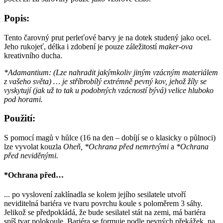
Popis:
Tento čarovný prut perleťové barvy je na dotek studený jako ocel.
Jeho rukojeť, délka i zdobení je pouze záležitostí
maker-ova
kreativního ducha.
*Adamantium: (Lze nahradit jakýmkoliv jiným vzácným materiálem
z vašeho světa) … je stříbrobílý extrémně pevný kov, jehož žíly se
vyskytují (jak už to tak u podobných vzácností bývá) velice hluboko
pod horami.
Použití:
S pomocí magů v hůlce (16 na den – dobíjí se o klasicky o půlnoci)
lze vyvolat kouzla
Oheň, *Ochrana před nemrtvými
a
*Ochrana
před neviděnými.
*Ochrana před…
... po vyslovení zaklínadla se kolem jejího sesilatele utvoří
neviditelná bariéra ve tvaru povrchu koule s poloměrem 3 sáhy.
Jelikož se předpokládá, že bude sesilatel stát na zemi, má bariéra
spíš tvar polokoule. Bariéra se formuje podle pevných překážek, na